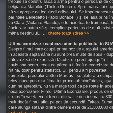
trebuie să construiască o armă pentru o persoană de co
belgianca Mathilde (Thekla Reuten). Spre marea lui sup
să se apropie de locuitorii orăşelului. Se împrieteneşte c
părintele Benedetto (Paolo Bonacelli) şi se lasă prins în
cu Clara (Violante Placido), o femeie foarte frumoasă. I
Jack s-ar putea să-şi complice periculos de mult existe
mâna destinului... ...
citeste toata stirea >>
Ultima exorcizare capteaza atentia publicului in SU
Despre filmul care ocupă prima poziţie a topului americ
în această săptămână nu sunt prea multe de spus - du
câteva zeci de exorcizări făcute, un preot ajunge în
Louisiana pentru ceea ce părea a fi încă o exorcizare d
rutină, doar pentru statistici. Şi, pentru a fi povestea
completă, preotului Cotton Marcus i se alătură o echipă
televiziune pentru a filma tot procesul: bineînteles, aşa
cum ne aşteptăm, nu va merge totul ca pe roate în ace
nouă exorcizare! Filmul Ultima Exorcizare, produs de st
strâns în week-endul trecut din salile de cinema cu 300
mult decât filmul aflat pe poziţia secundă, Takes. Suma
care alungă satana dintre oameni este de 21.300.000 de 
toata stirea >>