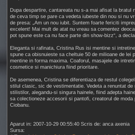
Dupa despartire, cantareata nu s-a mai afisat la bratul n
de ceva timp se pare ca vedeta iubeste din nou si nu 
de presa: „Am un nou iubit. Suntem foarte fericiti impre
excelent! Mai mult de atat nu vreau sa comentez deoc
pot spune este ca nu face parte din show-bizz“, a decla
Eleganta si rafinata, Cristina Rus isi mentine si intretin
spune ca obisnuieste sa cheltuie 50 de milioane de lei 
mentine in forma maxima. Coaforul, masajele de intreti
cosmetice si manichiura fiind prioritare.
De asemenea, Cristina se diferentiaza de restul colegel
stilul clasic, sic de vestimentatie. Vedeta a renuntat de 
stilistilor, alegandu-si singura hainele, fiind adepta haine
sa colectioneze accesorii si pantofi, creatorul de moda 
Ciobanu.
Aparut in: 2007-10-29 00:55:40 Scris de: anca axenia
Sursa: