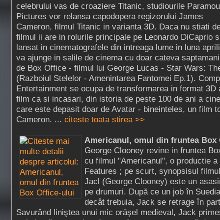
celebrului vas de croaziere Titanic, studiourile Paramou
Pictures vor relansa capodopera regizorului James
Cameron, filmul Titanic in varianta 3D. Daca nu stiati de
filmul ii are in rolurile principale pe Leonardo DiCaprio s
lansat in cinematografele din intreaga lume in luna april
va ajunge in salile de cinema cu doar cateva saptamani
de Box Office - filmul lui George Lucas - Star Wars: 
(Razboiul Stelelor - Amenintarea Fantomei Ep.1). Comp
Entertainment se ocupa de transformarea in format 3D a
film ca si incasari, din istoria de peste 100 de ani a cin
care este depasit doar de Avatar - bineinteles, un film t
Cameron. ...
citeste toata stirea >>
Americanul, omul din fruntea Box 
George Clooney revine in fruntea Box
cu filmul "Americanul", o productie a
Features ; pe scurt, synopsisul filmu
Jacl (George Clooney) este un asasin
pe drumuri. După ce un job în Suedia
decât trebuia, Jack se retrage în parte
Savurând liniştea unui mic orăşel medieval, Jack prime