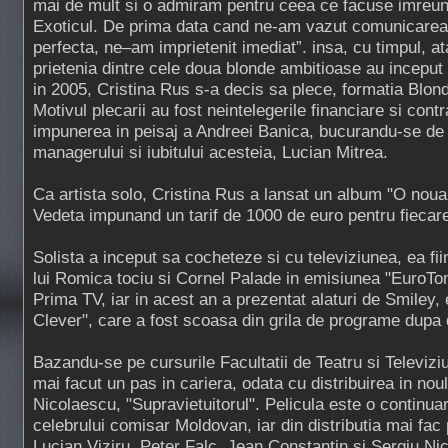
mai de mult si o admiram pentru ceea ce facuse imreun
Exoticul. De prima data cand ne-am vazut comunicarea d
perfecta, ne–am imprietenit imediat”. insa, cu timpul, a
prietenia dintre cele doua blonde ambitioase au inceput 
in 2005, Cristina Rus s-a decis sa plece, formatia Blo
Motivul plecarii au fost neintelegerile financiare si cont
impunerea in peisaj a Andreei Banica, bucurandu-se de 
managerului si iubitului acesteia, Lucian Mitrea.
Ca artista solo, Cristina Rus a lansat un album "O noua 
Vedeta impunand un tarif de 1000 de euro pentru fiecar
Solista a inceput sa cocheteze si cu televiziunea, ea fi
lui Romica tociu si Cornel Palade in emisiunea "EuroTom
Prima TV, iar in acest an a prezentat alaturi de Smiley
Clever", care a fost scoasa din grila de programe dupa d
Bazandu-se pe cursurile Facultatii de Teatru si Televiziu
mai facut un pas in cariera, odata cu distribuirea in noul 
Nicolaescu, "Supravietuitorul". Pelicula este o continuar
celebrului comisar Moldovan, iar din distributia mai fac 
Lucian Viziru, Peter Falc, Jean Constantin si Sergiu Ni