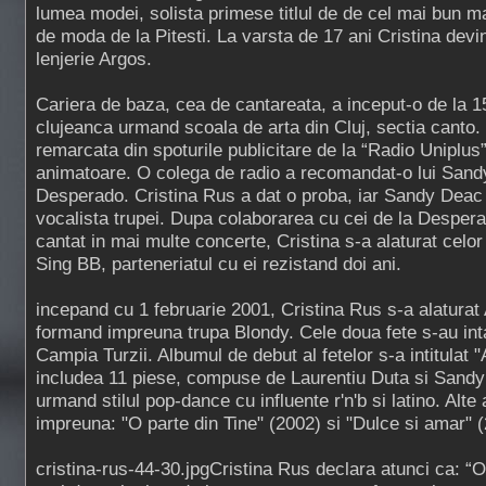
lumea modei, solista primese titlul de de cel mai bun m
de moda de la Pitesti. La varsta de 17 ani Cristina devi
lenjerie Argos.
Cariera de baza, cea de cantareata, a inceput-o de la 1
clujeanca urmand scoala de arta din Cluj, sectia canto. 
remarcata din spoturile publicitare de la “Radio Uniplus
animatoare. O colega de radio a recomandat-o lui Sand
Desperado. Cristina Rus a dat o proba, iar Sandy Deac 
vocalista trupei. Dupa colaborarea cu cei de la Despera
cantat in mai multe concerte, Cristina s-a alaturat celor 
Sing BB, parteneriatul cu ei rezistand doi ani.
incepand cu 1 februarie 2001, Cristina Rus s-a alaturat
formand impreuna trupa Blondy. Cele doua fete s-au intal
Campia Turzii. Albumul de debut al fetelor s-a intitulat 
includea 11 piese, compuse de Laurentiu Duta si Sand
urmand stilul pop-dance cu influente r'n'b si latino. Alte
impreuna: "O parte din Tine" (2002) si "Dulce si amar" 
cristina-rus-44-30.jpgCristina Rus declara atunci ca: “