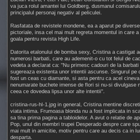
va juca rolul amantei lui Goldberg, dusmanul comisarul
principalul personaj negativ al peliculei.
Rasfatata de revistele mondene, ea a aparut pe diverse 
pictoriale, insa cel mai mult regreta momentul in care 
goala pentru revista High Life.
Datorita etalonului de bomba sexy, Cristina a castigat ad
numerosi barbati, care au ademenit-o cu tot felul de cado
vedeta a declarat ca: "Nu primesc cadouri de la barbat
sugereaza existenta unor intentii ascunse. Singurul pe 
fost un ceas cu diamante, si asta pentru ca acel cineva 
nenumarate buchete imense de flori si nu-si divulgase ni
ceea ce dovedea lipsa unor alte intentii".
cristina-rus-hl-1.jpg in general, Cristina mentine discret
viata intima. Frumoasa blonda nu a fost implicata in sc
sa tina prima pagina a tabloidelor. A avut o relatie de a
Pop, unul din membri trupei Desperado despre care spu
mai mult in amicitie, motiv pentru care au decis ca in l
desparta.