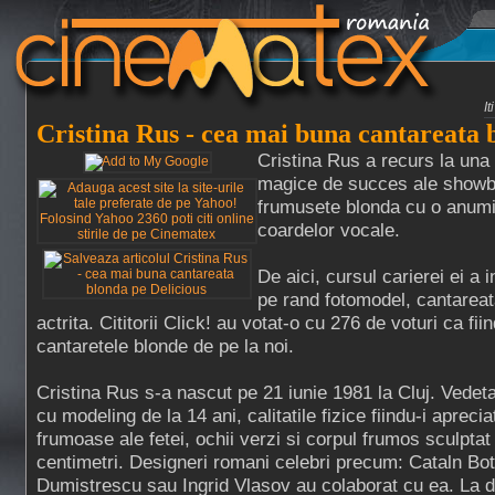
I
Cristina Rus - cea mai buna cantareata 
Cristina Rus a recurs la una 
magice de succes ale showbi
frumusete blonda cu o anumit
coardelor vocale.
De aici, cursul carierei ei a i
pe rand fotomodel, cantareat
actrita. Cititorii Click! au votat-o cu 276 de voturi ca fi
cantaretele blonde de pe la noi.
Cristina Rus s-a nascut pe 21 iunie 1981 la Cluj. Vedeta
cu modeling de la 14 ani, calitatile fizice fiindu-i aprecia
frumoase ale fetei, ochii verzi si corpul frumos sculptat
centimetri. Designeri romani celebri precum: Cataln Bot
Dumistrescu sau Ingrid Vlasov au colaborat cu ea. La do