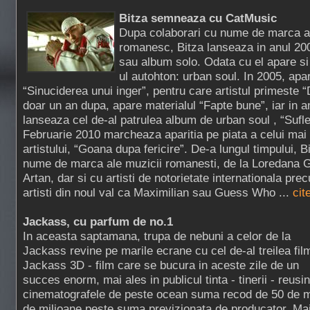
Bitza semneaza cu CatMusic
Dupa colaborari cu nume de marca al
romanesc, Bitza lanseaza in anul 200
sau album solo. Odata cu el apare si 
ul autohton: urban soul. In 2005, apa
“Sinuciderea unui inger”, pentru care artistul primeste “
doar un an dupa, apare materialul “Fapte bune”, iar in a
lanseaza cel de-al patrulea album de urban soul , “Sufle
Februarie 2010 marcheaza aparitia pe piata a celui mai
artistului, “Goana dupa fericire”. De-a lungul timpului, B
nume de marca ale muzicii romanesti, de la Loredana G
Artan, dar si cu artisti de notorietate internationala pr
artisti din noul val ca Maximilian sau Guess Who ...
cit
Jackass, cu parfum de no.1
In aceasta saptamana, trupa de nebuni a celor de la
Jackass revine pe marile ecrane cu cel de-al treilea fil
Jackass 3D - film care se bucura in aceste zile de un
succes enorm, mai ales in publicul tinta - tinerii - reus
cinematografele de peste ocean suma recod de 50 de m
de milioane peste suma previzionata de producator. Mai