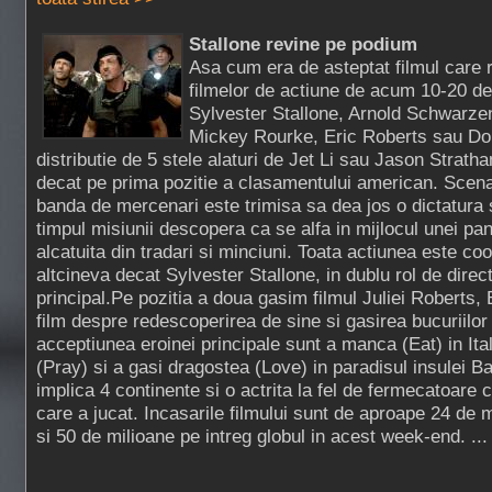
Stallone revine pe podium
Asa cum era de asteptat filmul care r
filmelor de actiune de acum 10-20 d
Sylvester Stallone, Arnold Schwarzen
Mickey Rourke, Eric Roberts sau Dol
distributie de 5 stele alaturi de Jet Li sau Jason Strat
decat pe prima pozitie a clasamentului american. Scenar
banda de mercenari este trimisa sa dea jos o dictatura
timpul misiunii descopera ca se alfa in mijlocul unei pa
alcatuita din tradari si minciuni. Toata actiunea este co
altcineva decat Sylvester Stallone, in dublu rol de direct
principal.Pe pozitia a doua gasim filmul Juliei Roberts,
film despre redescoperirea de sine si gasirea bucuriilor v
acceptiunea eroinei principale sunt a manca (Eat) in Itali
(Pray) si a gasi dragostea (Love) in paradisul insulei Bal
implica 4 continente si o actrita la fel de fermecatoare c
care a jucat. Incasarile filmului sunt de aproape 24 de
si 50 de milioane pe intreg globul in acest week-end. ..