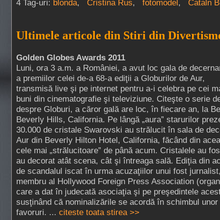
4 Tag-uri:
blonda
,
Cristina Rus
,
fotomodel
,
Cataln B
Ultimele articole din Stiri din Divertism
Golden Globes Awards 2011
Luni, ora 3 a.m. a României, a avut loc gala de decerna
a premiilor celei de-a 68-a ediţii a Globurilor de Aur,
transmisă live şi pe internet pentru a-i celebra pe cei m
buni din cinematografie şi televiziune. Citeşte o serie d
despre Globuri, a căror gală are loc, în fiecare an, la Be
Beverly Hills, California. Pe lângă „aura” starurilor pre
30.000 de cristale Swarovski au strălucit în sala de dec
Aur din Beverly Hilton Hotel, California, făcând din acea
cele mai „strălucitoare” de până acum. Cristalele au fos
au decorat atât scena, cât şi întreaga sală. Ediţia din a
de scandalul iscat în urma acuzaţiilor unui fost jurnalis
membru al Hollywood Foreign Press Association (organi
care a dat în judecată asociaţia şi pe preşedintele ace
susţinând că nominalizările se acordă în schimbul unor 
favoruri. ...
citeste toata stirea >>