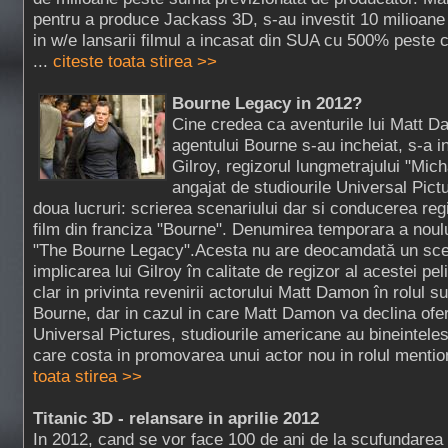
pentru a produce Jackass 3D, s-au investit 10 milioane
in w/e lansarii filmul a incasat din SUA cu 500% peste c
...
citeste toata stirea >>
Bourne Legacy in 2012?
Cine credea ca aventurile lui Matt D
agentului Bourne s-au incheiat, s-a i
Gilroy, regizorul lungmetrajului "Mich
angajat de studiourile Universal Pict
doua lucruri: scrierea scenariului dar si conducerea regi
film din franciza "Bourne". Denumirea temporara a noul
"The Bourne Legacy".Acesta nu are deocamdată un scen
implicarea lui Gilroy în calitate de regizor al acestei p
clar in privinta revenirii actorului Matt Damon în rolul 
Bourne, dar in cazul in care Matt Damon va declina ofer
Universal Pictures, studiourile americane au bineintele
care costa in promovarea unui actor nou in rolul mentio
toata stirea >>
Titanic 3D - relansare in aprilie 2012
In 2012, cand se vor face 100 de ani de la scufundarea