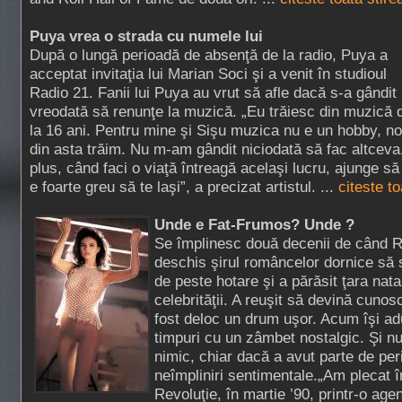
Puya vrea o strada cu numele lui
După o lungă perioadă de absenţă de la radio, Puya a
acceptat invitaţia lui Marian Soci şi a venit în studioul
Radio 21. Fanii lui Puya au vrut să afle dacă s-a gândit
vreodată să renunţe la muzică. „Eu trăiesc din muzică 
la 16 ani. Pentru mine şi Sişu muzica nu e un hobby, no
din asta trăim. Nu m-am gândit niciodată să fac altceva.
plus, când faci o viaţă întreagă acelaşi lucru, ajunge să 
e foarte greu să te laşi”, a precizat artistul. ...
citeste t
Unde e Fat-Frumos? Unde ?
Se împlinesc două decenii de când
deschis şirul româncelor dornice să 
de peste hotare şi a părăsit ţara nata
celebrităţii. A reuşit să devină cunosc
fost deloc un drum uşor. Acum îşi a
timpuri cu un zâmbet nostalgic. Şi n
nimic, chiar dacă a avut parte de per
neîmpliniri sentimentale.„Am plecat î
Revoluţie, în martie ’90, printr-o age