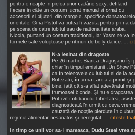
pentru o noapte in pielea unor cadâne sexy, defiland
fiecare in câte un costum lucrat manual si ornat cu
accesorii si bijuterii din margele, specifice dansatoarelo
orientale. Gina Pistol va putea fi vazuta pentru prima d
pe scena de catre iubitul sau de nationalitate araba,
Nicola, purtand un costum traditional, iar Yasmine va i
formele sale voluptoase pe ritmuri de belly dance. ...
ci
N-a lesinat din dragoste
Pe 26 martie, Bianca Drăguşanu îşi 
chiar în timpul emisiunii „Un Show P
ca în telenovele cu iubitul ei de la a
Botezatu, în urma căreia a primit şi pa
bine, iată că s-a aflat adevăratul moti
frumoasei blonde. Şi nu e dragostea 
Potrivit cotidianului Libertatea, asist
diagnosticată în urmă cu ceva vreme
cauzată de nopţile pierdute în clubur
regimul alimentar nesănătos şi neregulat. ...
citeste toa
In timp ce unii vor sa-l mareasca, Dudu Steel vrea s