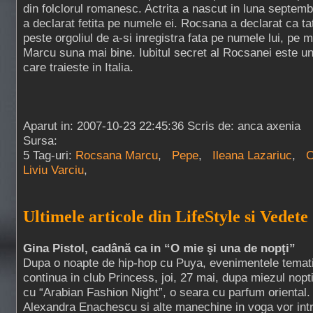
din folclorul romanesc. Actrita a nascut in luna septembri
a declarat fetita pe numele ei. Rocsana a declarat ca tat
peste orgoliul de a-si inregistra fata pe numele lui, pe
Marcu suna mai bine. Iubitul secret al Rocsanei este u
care traieste in Italia.
Aparut in: 2007-10-23 22:45:36 Scris de: anca axenia
Sursa:
5 Tag-uri:
Rocsana Marcu
,
Pepe
,
Ileana Lazariuc
,
C
Liviu Varciu
,
Ultimele articole din LifeStyle si Vedete
Gina Pistol, cadână ca in “O mie şi una de nopţi”
Dupa o noapte de hip-hop cu Puya, evenimentele temat
continua in club Princess, joi, 27 mai, dupa miezul nopti
cu “Arabian Fashion Night”, o seara cu parfum oriental.
Alexandra Enachescu si alte manechine in voga vor int