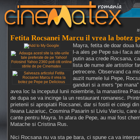
I
Fetita Rocsanei Marcu il vrea la botez 
Mayra, fetita de doar doua l
l-a ales pe Pepe sa-i faca at
putin asa crede Rocsana, care 
lista de nume ale artistilor fa
petrecere. Observand ca mic
auzit numele lui Pepe, Rocsa
ganduri si a mers “pe mana” 
avea loc la inceputul lunii noiembrie, la manastirea Pas
de dupa se va incinge la un restaurant romanesc. Printre 
prietenii si apropiatii Rocsanei, dar si fostii ei colegi din
Ileana Lazariuc, Cosmina Pasarin si Liviu Varciu, care 
cante pentru Mayra. In afara de Pepe, au mai fost chem
Matache si Cristina Rus.
Nici Rocsana nu va sta pe bara, ci spune ca va interpre