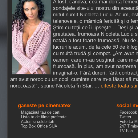
A fost, cândva, cea mai dorită femei
sondajele site-ului nostru din aceast
mitul numit Nicoleta Luciu. Acum, est
telenovele, o mămică fericită şi o fe
Ştim cu toţii ce îi lipseşte... Deşi şi-
greutatea, frumoasa Nicoleta Luciu s
natală a fost foarte frumoasă. Nu de 
lucrurile acum, de la cele 50 de kilo
cu multă trudă şi compot. „Am avut n
oameni care m-au susţinut, care m-a
frumoasă. În plus, am avut naşterea
imaginat-o. Fără dureri, fără contracţ
am avut noroc cu un copil cuminte care m-a lăsat să m
norocoasă!”, spune Nicoleta în Star. ...
citeste toata st
gaseste pe cinematex
social m
Magazinul tau de carti
Facebook
Lista ta de filme preferate
Twitter
Actori si celebritati
Fete La M
Top Box Office SUA
247 Timis
TV Fan