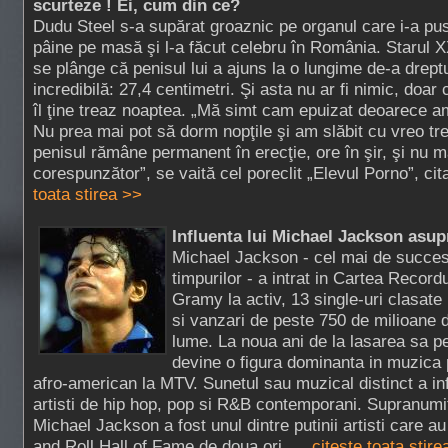
scurteze ! Ei, cum din ce?
Dudu Steel s-a supărat groaznic pe organul care i-a pu
pâine pe masă şi l-a făcut celebru în România. Starul 
se plânge că penisul lui a ajuns la o lungime de-a drept
incredibilă: 27,4 centimetri. Şi asta nu ar fi nimic, doar 
îl ţine treaz noaptea. „Mă simt cam epuizat deoarece a
Nu prea mai pot să dorm nopţile şi am slăbit cu vreo tr
penisul rămâne permanent în erecţie, ore în şir, şi nu m
corespunzător”, se vaită cel poreclit „Elevul Porno”, cita
toata stirea >>
Influenta lui Michael Jackson asup
Michael Jackson - cel mai de succe
timpurilor - a intrat in Cartea Recordu
Gramy la activ, 13 single-uri clasate 
si vanzari de peste 750 de milioane 
lume. La noua ani de la lasarea sa p
devine o figura dominanta in muzica p
afro-american la MTV. Sunetul sau muzical distinct a in
artisti de hip hop, pop si R&B contemporani. Supranumit
Michael Jackson a fost unul dintre putinii artisti care a
and Roll Hall of Fame de doua ori. ...
citeste toata stire