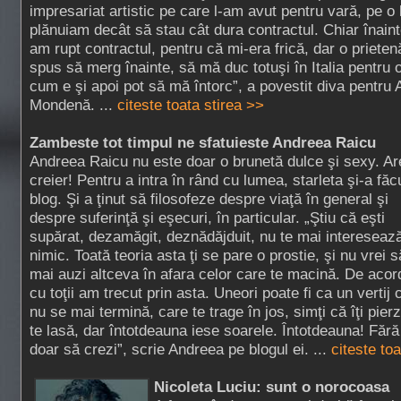
impresariat artistic pe care l-am avut pentru vară, pe o 
plănuiam decât să stau cât dura contractul. Chiar înain
am rupt contractul, pentru că mi-era frică, dar o prieten
spus să merg înainte, să mă duc totuşi în Italia pentru o
cum e şi apoi pot să mă întorc”, a povestit diva pentru
Mondenă. ...
citeste toata stirea >>
Zambeste tot timpul ne sfatuieste Andreea Raicu
Andreea Raicu nu este doar o brunetă dulce şi sexy. Ar
creier! Pentru a intra în rând cu lumea, starleta şi-a făc
blog. Şi a ţinut să filosofeze despre viaţă în general şi
despre suferinţă şi eşecuri, în particular. „Ştiu că eşti
supărat, dezamăgit, deznădăjduit, nu te mai intereseaz
nimic. Toată teoria asta ţi se pare o prostie, şi nu vrei s
mai auzi altceva în afara celor care te macină. De acor
cu toţii am trecut prin asta. Uneori poate fi ca un vertij 
nu se mai termină, care te trage în jos, simţi că îţi pierzi
te lasă, dar întotdeauna iese soarele. Întotdeauna! Fără
doar să crezi”, scrie Andreea pe blogul ei. ...
citeste to
Nicoleta Luciu: sunt o norocoasa