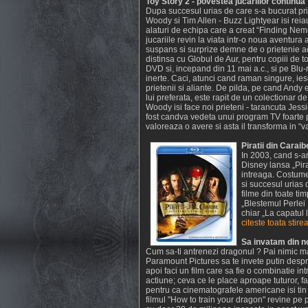
Toy Story 2 - povestea jucariilor continua
Dupa succesul urias de care s-a bucurat pr
Woody si Tim Allen - Buzz Lightyear isi reiau
alaturi de echipa care a creat “Finding Nemo”
jucariile revin la viata intr-o noua aventura
suspans si surprize demne de o prietenie a
distinsa cu Globul de Aur, pentru copiii de 
DVD si, incepand din 11 mai a.c., si pe Blu-r
inerte. Caci, atunci cand raman singure, ies
prietenii si aliante. De pilda, pe cand Andy 
lui preferata, este rapit de un colectionar de
Woody isi face noi prieteni - tarancuta Jessie
fost candva vedeta unui program TV foarte po
valoreaza o avere si asta il transforma in “va
Piratii din Carai
In 2003, cand s-ar
Disney lansa „Pir
intreaga. Costume
si succesul urias 
filme din toate tim
„Blestemul Perlei 
chiar „La capatul 
citeste toata stire
Sa invatam din n
Cum sa-ti antrenezi dragonul ? Pai nimic ma
Paramount Pictures sa te invete putin desp
apoi faci un film care sa fie o combinatie i
actiune; ceva ce le place aproape tuturor, f
pentru ca cinematografele americane isi tin 
filmul "How to train your dragon" revine pe 