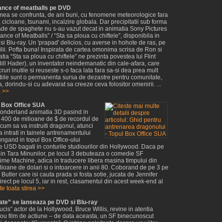
ance of meatballs pe DVD
umea se confrunta, de ani buni, cu fenomene meteorologice fara
, cicloane, tsunami, incalzire globala. Dar precipitatii sub forma
rnade de spaghete nu s-au vazut decat in animatia Sony Pictures
nce of Meatballs” / “Sta sa ploua cu chiftele”, disponibila in
 Blu-ray. Un 'prapad' delicios, cu averse in hohote de ras, pe
milii. Pofta buna! Inspirata de cartea omonima scrisa de Ron si
atia “Sta sa ploua cu chiftele” ne prezinta povestea lui Flint
ll Hader), un inventator neindemanatic din cale-afara, care
uri inutile si reuseste s-o faca lata fara sa-si dea prea mult
ntiile sunt o permanenta sursa de dezastre pentru comunitate,
, dorindu-si cu adevarat sa creeze ceva folositor omenirii. ...
a >>
l Box Office SUA
 Wonderland animatia 3D pasind in
e 400 de milioane de $ de recordul de
i cum sa va instruiti dragonul, atunci
 intrati in tainele antrenamentului
ngand in topul Box Office-ului
e USD bagati in conturile studiourilor din Hollywood. Daca pe
ce in Tara Minunilor, pe locul 3 debuteaza o comedie SF
ime Machine, adica in traducere libera masina timpului din
ilioane de dolari si o intoarcere in anii 80. Coborand de pe 3 pe
tler care isi cauta prada si fosta sotie, jucata de Jennifer
rect pe locul 5, iar in rest, clasamentul din acest week-end al
te toata stirea >>
ate” se lanseaza pe DVD si Blu-ray
cis” actor de la Hollywood, Bruce Willis, revine in atentia
n nou film de actiune – de data aceasta, un SF binecunoscut