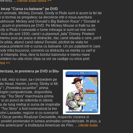
ek-end. ...
citeste toata stirea >>
d incep "Cursa cu baloane" pe DVD
r animate, Mickey, Donald, Goofy si Pluto sunt si acum la fel de
m si tocmai se pregatesc sa decoleze intr-o noua aventura:
ubhouse: Mickey and Donald’s Big Balloon Race” / “Donald si
, acum in premiera pe DVD. Pe Mickey Mouse si fratii lui de
fy si Pluto ii cunoaste o lume intreaga si sunt cei mai vechi
r inca din anii 1930, cand i-a plasmuit „tata” Disney. Prieteni
mereu pusi pe joaca si distractie, dar, cand situatia o cere, pot fi
e pilda, atunci cand ratoiul Donald, plictisit de viata lor
oaca prietenii intr-o cursa cu baloane. Un joc palpitant in care
ofy intra bucurosi, convinsi ca distractia va merita cu varf si
 si intampla. Insa, desi la bordul balonului e mereu mare
prieteni nu uita nicio clipa ca vor sa castige cu orice pret
irea >>
terizata, in premiera pe DVD si Blu-
toti, mici si mari, sa-i (re)vedem pe
ato Head, Hamm, Lenny, Slinky si Mr.
y” / „Povestea jucariilor”, prima
ologiei computerizate, disponibila
-ray. “Toy Story” marcheaza prima
si un punct de referinta in istoria
a de lung metraj si sursa de inspiratie
“Toy Story” a fost nominalizat la trei
John Lasseter, regizor si co-scenarist
eul Oscar pentru Realizari Deosebite, respectiv crearea si
t posibil pionieratul in lumea animatiei computerizate. In plus, a
ilme americane” a Institutului American de Film. ...
citeste toata