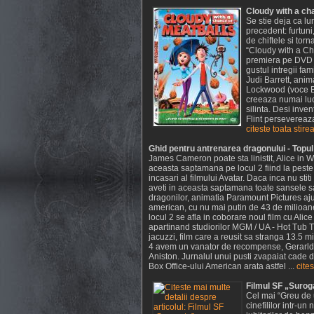
Cloudy with a ch
Se stie deja ca l
precedent: furtuni
de chiftele si to
“Cloudy with a Cha
premiera pe DVD si
gustul intregii fa
Judi Barrett, anim
Lockwood (voce Bi
creeaza numai lucr
silinta. Desi inve
Flint persevereaza
citeste toata stire
Ghid pentru antrenarea dragonului - Topu
James Cameron poate sta linistit, Alice in
aceasta saptamana pe locul 2 fiind la pest
incasari al filmului Avatar. Daca inca nu stit
aveti in aceasta saptamana toate sansele sa
dragonilor, animatia Paramount Pictures aju
american, cu nu mai putin de 43 de milioan
locul 2 se afla in coborare noul film cu Ali
apartinand studiorilor MGM / UA - Hot Tub T
jacuzzi, film care a reusit sa stranga 13.5 m
4 avem un vanator de recompense, Gerarld Bu
Aniston. Jurnalul unui pusti zvapaiat cade di
Box Office-ului American arata astfel ...
cites
Filmul SF „Surog
Cel mai “Greu de u
cinefililor intr-u