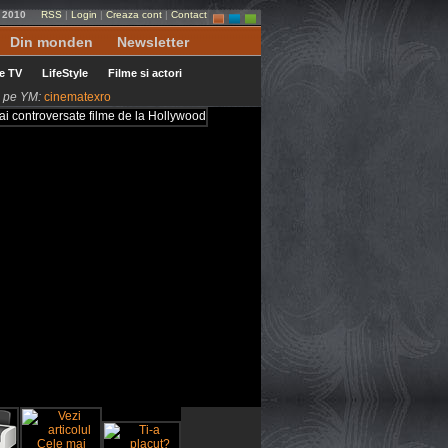
i 2010
RSS
|
Login
|
Creaza cont
|
Contact
Din monden
Newsletter
le TV
LifeStyle
Filme si actori
ni pe YM:
cinematexro