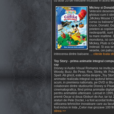
cu doar 20 de milioane incasate in acest we
Mickey si Donal
Veteranii desenelo
ghidusi cum ii sti
„Mickey Mouse Cl
cursa cu baloane”
cruce, Donald, Goo
prieteni ai copiilo
nedespartiti, sunt 
la mare inaltime. D
monotona, isi conv
Mickey, Pluto si Go
indesat. Si asa se
veselie, cei patru 
intrecerea dintre baloane. ...
citeste toata st
Toy Story - prima animatie integral compu
ray
Disney si Audio Visual Romania ne invita pe 
Woody, Buzz, Bo Peep, Rex, Slinky, Mr. Pot
Spell. Ati ghicit, este vorba despre „Toy Stor
animatie realizata integral cu ajutorul tehn
acum, in premiera nationala, pe DVD si Blu
colaborare dintre studiourile Disney si Pixar 
cinematografica, fiind prima animatie digital
pentru animatiile ulterioare. Lansat in 1995, 
premii Oscar si doua Globuri de Aur, iar lui 
alaturi de Pete Docter, i-a fost acordat trof
utilizarea tehnicilor inovatoare care au facu
fost inclus in lista „Celor mai grozave 100 f
stirea >>