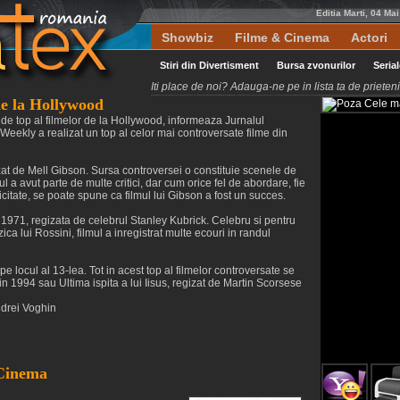
Editia Marti, 04 Ma
Showbiz
Filme & Cinema
Actori
Stiri din Divertisment
Bursa zvonurilor
Seria
Iti place de noi? Adauga-ne pe in lista ta de priete
de la Hollywood
l de top al filmelor de la Hollywood, informeaza Jurnalul
eekly a realizat un top al celor mai controversate filme din
gizat de Mell Gibson. Sursa controversei o constituie scenele de
l a avut parte de multe critici, dar cum orice fel de abordare, fie
icitate, se poate spune ca filmul lui Gibson a fost un succes.
 1971, regizata de celebrul Stanley Kubrick. Celebru si pentru
a lui Rossini, filmul a inregistrat multe ecouri in randul
e locul al 13-lea. Tot in acest top al filmelor controversate se
in 1994 sau Ultima ispita a lui Iisus, regizat de Martin Scorsese
ndrei Voghin
 Cinema