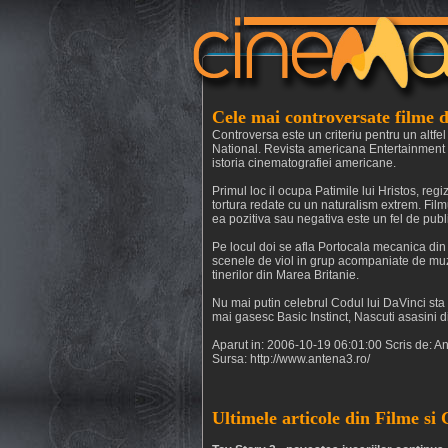
Cele mai controversate filme 
Controversa este un criteriu pentru un altfe
National. Revista americana Entertainment W
istoria cinematografiei americane.
Primul loc il ocupa Patimile lui Hristos, re
tortura redate cu un naturalism extrem. Filmu
ea pozitiva sau negativa este un fel de publ
Pe locul doi se afla Portocala mecanica din
scenele de viol in grup acompaniate de muzic
tinerilor din Marea Britanie.
Nu mai putin celebrul Codul lui DaVinci sta p
mai gasesc Basic Instinct, Nascuti asasini d
Aparut in: 2006-10-19 06:01:00 Scris de: A
Sursa: http://www.antena3.ro/
Ultimele articole din Filme si