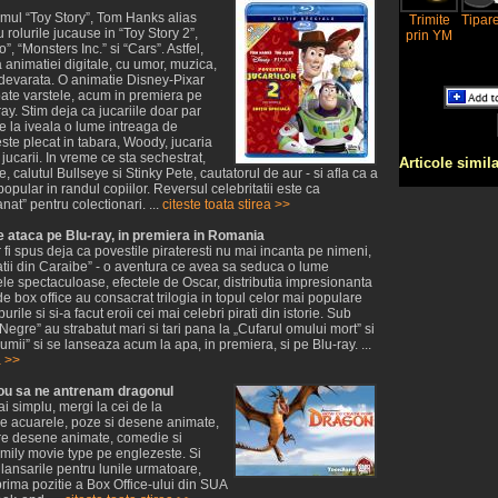
imul “Toy Story”, Tom Hanks alias
Trimite
Tipar
 rolurile jucause in “Toy Story 2”,
prin YM
, “Monsters Inc.” si “Cars”. Astfel,
 a animatiei digitale, cu umor, muzica,
devarata. O animatie Disney-Pixar
toate varstele, acum in premiera pe
ay. Stim deja ca jucariile doar par
e la iveala o lume intreaga de
este plecat in tabara, Woody, jucaria
 jucarii. In vreme ce sta sechestrat,
Articole simil
, calutul Bullseye si Stinky Pete, cautatorul de aur - si afla ca a
pular in randul copiilor. Reversul celebritatii este ca
nat” pentru colectionari. ...
citeste toata stirea >>
be ataca pe Blu-ray, in premiera in Romania
 fi spus deja ca povestile pirateresti nu mai incanta pe nimeni,
atii din Caraibe” - o aventura ce avea sa seduca o lume
le spectaculoase, efectele de Oscar, distributia impresionanta
de box office au consacrat trilogia in topul celor mai populare
purile si si-a facut eroii cei mai celebri pirati din istorie. Sub
Negre” au strabatut mari si tari pana la „Cufarul omului mort” si
lumii” si se lanseaza acum la apa, in premiera, si pe Blu-ray. ...
a >>
ou sa ne antrenam dragonul
i simplu, mergi la cei de la
re acuarele, poze si desene animate,
ntre desene animate, comedie si
amily movie type pe englezeste. Si
lansarile pentru lunile urmatoare,
prima pozitie a Box Office-ului din SUA