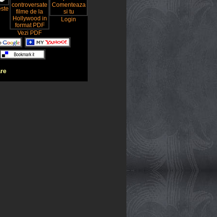
este
Login
Vezi PDF
are