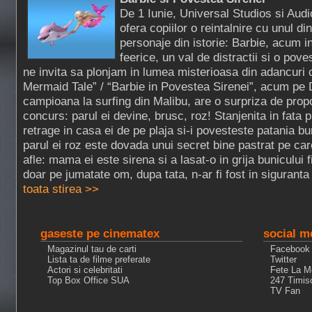
De 1 Iunie, Universal Studios si Aud
ofera copiilor o reintalnire cu unul di
personaje din istorie: Barbie, acum in
feerice, un val de distractii si o pove
ne invita sa plonjam in lumea misterioasa din adancuri 
Mermaid Tale” / “Barbie in Povestea Sirenei”, acum pe 
campioana la surfing din Malibu, are o surpriza de propor
concurs: parul ei devine, brusc, roz! Stanjenita in fata p
retrage in casa ei de pe plaja si-i povesteste patania bun
parul ei roz este dovada unui secret bine pastrat pe ca
afle: mama ei este sirena si a lasat-o in grija bunicului 
doar pe jumatate om, dupa tata, n-ar fi fost in siguranta
toata stirea >>
gaseste pe cinematex
social m
Magazinul tau de carti
Facebook
Lista ta de filme preferate
Twitter
Actori si celebritati
Fete La M
Top Box Office SUA
247 Timis
TV Fan