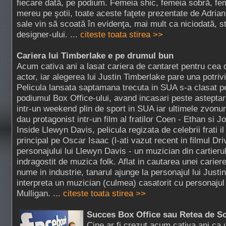
fiecare dată, pe podium. Femeia shic, femeia sobră, f
mereu pe şotii, toate aceste faţete prezentate de Adrian
sale vin să scoată în evidenţa, mai mult ca niciodată, sti
designer-ului. ...
citeste toata stirea >>
Cariera lui Timberlake e pe drumul bun
Acum cativa ani a lasat cariera de cantaret pentru cea 
actor, iar alegerea lui Justin Timberlake pare una potrivi
Pelicula lansata saptamana trecuta in SUA s-a clasat p
podiumul Box Office-ului, avand incasari peste asteptar
intr-un weekend plin de sport in SUA iar ultimele zvonuri
dau protagonist intr-un film al fratilor Coen - Ethan si Jo
Inside Llewyn Davis, pelicula regizata de celebrii frati il
principal pe Oscar Isaac (l-ati vazut recent in filmul Dri
personajului lui Llewyn Davis - un muzician din cartie
indragostit de muzica folk. Aflat in cautarea unei carier
nume in industrie, tanarul ajunge la personajul lui Just
interpreta un muzician (culmea) casatorit cu personajul
Mulligan. ...
citeste toata stirea >>
Succes Box Office sau Retea de So
Cine ar fi crezut acum cativa ani ca 