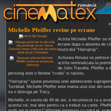
I
Michelle Pfeiffer revine pe ecrane
Actrita Michelle Pfeiffer se 
ecrane dupa o absenta de cinc
muzicalul "Hairspray".
Actiunea filmului se petrece i
actrita nominalizata la premi
de John Travolta. Pfeiffer a 
personaj este o femeie "cruda" si rasista.
"Hairspray" spune povestea unei adolescente suprapon
Turnblad. Michelle Pfeiffer este mama unui star din lum
sa o distruga pe Tracy.
Michelle, in varsta de 49 de ani, a recunoscut ca a avu
acestui rol, mai ales pentru ca a trebuit sa cante. Pfeif
multi ani in nordul Californiei impreuna cu sotul ei, scen