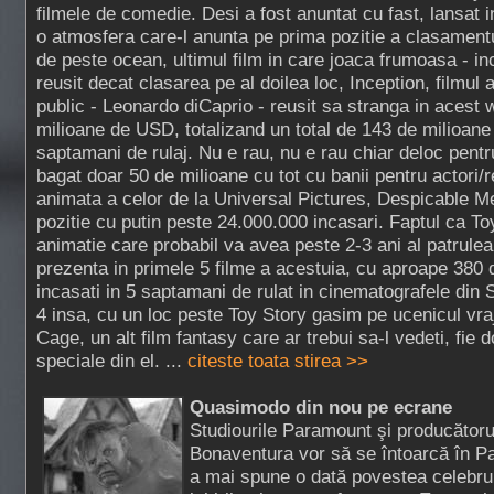
filmele de comedie. Desi a fost anuntat cu fast, lansat i
o atmosfera care-l anunta pe prima pozitie a clasament
de peste ocean, ultimul film in care joaca frumoasa - in
reusit decat clasarea pe al doilea loc, Inception, filmul a
public - Leonardo diCaprio - reusit sa stranga in acest
milioane de USD, totalizand un total de 143 de milioane 
saptamani de rulaj. Nu e rau, nu e rau chiar deloc pentr
bagat doar 50 de milioane cu tot cu banii pentru actori/
animata a celor de la Universal Pictures, Despicable Me
pozitie cu putin peste 24.000.000 incasari. Faptul ca To
animatie care probabil va avea peste 2-3 ani al patrulea
prezenta in primele 5 filme a acestuia, cu aproape 380
incasati in 5 saptamani de rulat in cinematografele din S
4 insa, cu un loc peste Toy Story gasim pe ucenicul vraj
Cage, un alt film fantasy care ar trebui sa-l vedeti, fie d
speciale din el. ...
citeste toata stirea >>
Quasimodo din nou pe ecrane
Studiourile Paramount şi producătoru
Bonaventura vor să se întoarcă în Pa
a mai spune o dată povestea celebru