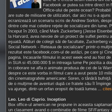
Facebook ar putea sa intre direct in 
Office-ului de peste ocean? Probabi
are sute de milioane de utilizatori, dar aici nu s-a ajun
ecranizează un scenariu scris de Andrew Sorkin, despre
dintre cele mai celebre reţele de socializare din lume.
început în 2003, când Mark Zuckerberg (Jesse Eisenber
la Harvard, avea nevoie de un proiect de suflet pentru a 
eşuată. Alături de colegii săi de facultate, Zuckerberg va
Social Network - Reteaua de socializare" printr-o mulţim
rezultat este facebook.com-ul de astăzi, pe care şi Cin
pagina. Incasarile filmului in acest week-end au fost d
in SUA si 45.000.000 $ in intreaga lume Pe pozitia a do
in coborare se afla o animate produsa de cei de la Warn
despre ce este vorba in filmul care a avut peste 10 mili
din cinematografele americane: Soren, o tânără bufniţă
de o mulţime de aventuri după ce fratele său îl împinge
va ajunge, dintr-un orfan oropsit de toată lumea ...
cites
Leo. Leo di Caprio. Inception
Box office-ul american ne propune in aceasta saptama
un clasament avand o combinatie de filme SF/Fantasy 