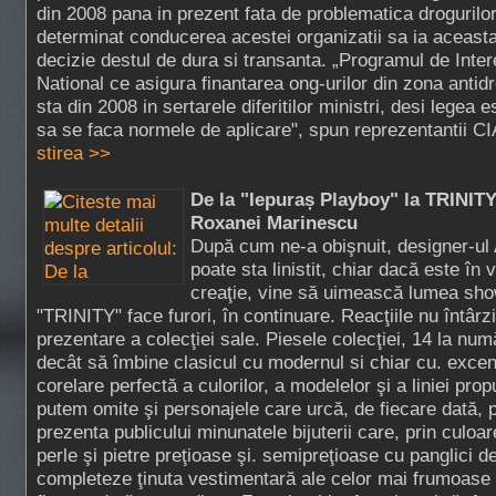
din 2008 pana in prezent fata de problematica drogurilo
determinat conducerea acestei organizatii sa ia aceast
decizie destul de dura si transanta. „Programul de Inte
National ce asigura finantarea ong-urilor din zona antid
sta din 2008 in sertarele diferitilor ministri, desi legea e
sa se faca normele de aplicare", spun reprezentantii C
stirea >>
De la "Iepuraș Playboy" la TRINITY
Roxanei Marinescu
După cum ne-a obişnuit, designer-ul
poate sta linistit, chiar dacă este în
creaţie, vine să uimească lumea show
"TRINITY" face furori, în continuare. Reacţiile nu întârz
prezentare a colecţiei sale. Piesele colecţiei, 14 la num
decât să îmbine clasicul cu modernul si chiar cu. excent
corelare perfectă a culorilor, a modelelor şi a liniei pr
putem omite şi personajele care urcă, de fiecare dată,
prezenta publicului minunatele bijuterii care, prin culoa
perle şi pietre preţioase şi. semipreţioase cu panglici d
completeze ţinuta vestimentară ale celor mai frumoase 