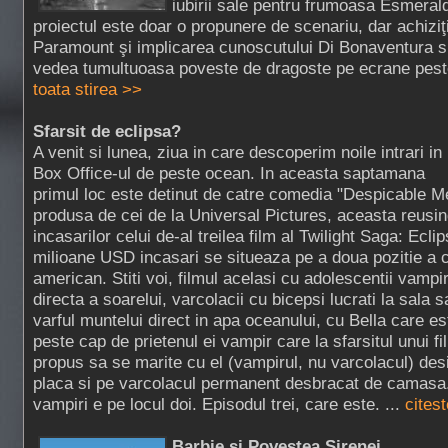
iubirii sale pentru frumoasa Esmera
proiectul este doar o propunere de scenariu, dar achiziţ
Paramount şi implicarea cunoscutului Di Bonaventura 
vedea tumultuoasa poveste de dragoste pe ecrane peste 
toata stirea >>
Sfarsit de eclipsa?
A venit si lunea, ziua in care descoperim noile intrari in
Box Office-ul de peste ocean. In aceasta saptamana
primul loc este detinut de catre comedia "Despicable M
produsa de cei de la Universal Pictures, aceasta reusi
incasarilor celui de-al treilea film al Twilight Saga: Ecl
milioane USD incasari se situeaza pe a doua pozitie a 
american. Stiti voi, filmul acelasi cu adolescentii vampiri
directa a soarelui, varcolacii cu bicepsi lucrati la sala 
varful muntelui direct in apa oceanului, cu Bella care e
peste cap de prietenul ei vampir care la sfarsitul unui f
propus sa se marite cu el (vampirul, nu varcolacul) des
placa si pe varcolacul permanent desbracat de camasa. 
vampiri e pe locul doi. Episodul trei, care este. ...
citest
Barbie si Povestea Sirenei