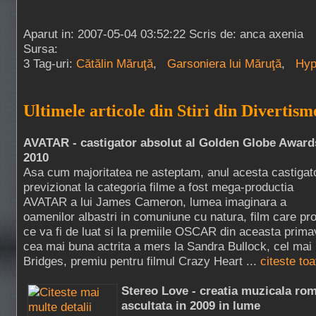
Aparut in: 2007-05-04 03:52:22 Scris de: anca axenia
Sursa:
3 Tag-uri:
Cătălin Măruţă
,
Garsoniera lui Măruţă
,
Hyp
Ultimele articole din Stiri din Divertism
AVATAR - castigator absolut al Golden Globe Award
2010
Asa cum majoritatea ne asteptam, anul acesta castigat
previzionat la categoria filme a fost mega-productia
AVATAR a lui James Cameron, lumea imaginara a
oamenilor albastri in comuniune cu natura, film care pro
ce va fi de luat si la premiile OSCAR din aceasta prima
cea mai buna actrita a mers la Sandra Bullock, cel mai b
Bridges, premiu pentru filmul Crazy Heart ...
citeste toa
Stereo Love - creatia muzicala ro
ascultata in 2009 in lume