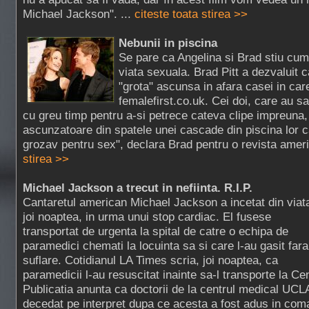
Michael Jackson". ...
citeste toata stirea >>
Nebunii in piscina
Se pare ca Angelina si Brad stiu cu
viata sexuala. Brad Pitt a dezvaluit c
"grota" ascunsa in afara casei in care
femalefirst.co.uk. Cei doi, care au sa
cu greu timp pentru a-si petrece cateva clipe impreuna,
ascunzatoare din spatele unei cascade din piscina lor c
grozav pentru sex", declara Brad pentru o revista ameri
stirea >>
Michael Jackson a trecut in nefiinta. R.I.P.
Cantaretul american Michael Jackson a incetat din viat
joi noaptea, in urma unui stop cardiac. El fusese
transportat de urgenta la spital de catre o echipa de
paramedici chemati la locuinta sa si care l-au gasit fara
suflare. Cotidianul LA Times scria, joi noaptea, ca
paramedicii l-au resuscitat inainte sa-l transporte la C
Publicatia anunta ca doctorii de la centrul medical UCLA
decedat pe interpret dupa ce acesta a fost adus in com