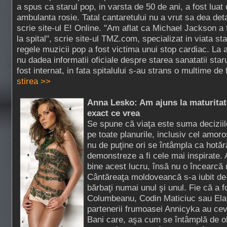
a spus ca starul pop, in varsta de 50 de ani, a fost luat
ambulanta rosie. Tatal cantaretului nu a vrut sa dea deta
scrie site-ul E! Online. "Am aflat ca Michael Jackson a
la spital", scrie site-ul TMZ.com, specializat in viata st
regele muzicii pop a fost victima unui stop cardiac. La
nu dadea informatii oficiale despre starea sanatatii star
fost internat, in fata spitalului s-au strans o multime de 
stirea >>
Anna Lesko: Am ajuns la maturitate
exact ce vrea
Se spune că viaţa este suma deciziilo
pe toate planurile, inclusiv cel amoro
nu de puţine ori se întâmpla ca hotăr
demonstreze a fi cele mai inspirate.
bine acest lucru, însă nu o încearcă 
Cântăreaţa moldoveancă s-a iubit de-
bărbaţi numai unul şi unul. Fie că a f
Columbeanu, Codin Maticiuc sau El
partenerii frumoasei Annicyka au cev
Bani care, aşa cum se întâmplă de ob