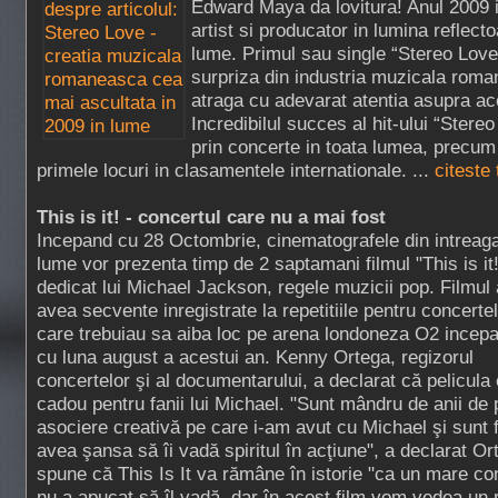
Edward Maya da lovitura! Anul 2009 i
artist si producator in lumina reflecto
lume. Primul sau single “Stereo Lov
surpriza din industria muzicala roma
atraga cu adevarat atentia asupra ac
Incredibilul succes al hit-ului “Stere
prin concerte in toata lumea, precum 
primele locuri in clasamentele internationale. ...
citeste
This is it! - concertul care nu a mai fost
Incepand cu 28 Octombrie, cinematografele din intreag
lume vor prezenta timp de 2 saptamani filmul "This is it!
dedicat lui Michael Jackson, regele muzicii pop. Filmul 
avea secvente inregistrate la repetitiile pentru concerte
care trebuiau sa aiba loc pe arena londoneza O2 incep
cu luna august a acestui an. Kenny Ortega, regizorul
concertelor şi al documentarului, a declarat că pelicula
cadou pentru fanii lui Michael. "Sunt mândru de anii de p
asociere creativă pe care i-am avut cu Michael şi sunt f
avea şansa să îi vadă spiritul în acţiune", a declarat O
spune că This Is It va rămâne în istorie "ca un mare co
nu a apucat să îl vadă, dar în acest film vom vedea un ra