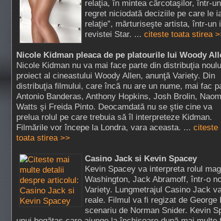
relaţia, în mintea cârcotaşilor, într-u
regret niciodată deciziile pe care le 
relaţie”, mărturiseşte artista, într-un
revistei Star. ...
citeste toata stirea 
Nicole Kidman pleaca de pe platourile lui Woody All
Nicole Kidman nu va mai face parte din distribuţia noulu
proiect al cineastului Woody Allen, anunţă Variety. Din
distribuţia filmului, care încă nu are un nume, mai fac p
Antonio Banderas, Anthony Hopkins, Josh Brolin, Naom
Watts şi Freida Pinto. Deocamdată nu se ştie cine va
prelua rolul pe care trebuia să îl interpreteze Kidman.
Filmările vor începe la Londra, vara aceasta. ...
citeste
toata stirea >>
Casino Jack si Kevin Spacey
Kevin Spacey va interpreta rolul mag
Washington, Jack Abramoff, într-o no
Variety. Lungmetrajul Casino Jack va
reale. Filmul va fi regizat de George
scenariu de Norman Snider. Kevin Sp
unui bogătaş care ajunge la închisoare după mai multe 