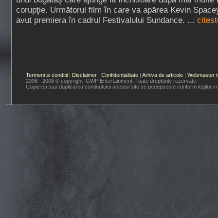
corupţie. Următorul film în care va apărea Kevin Space
avut premiera în cadrul Festivalului Sundance. ...
citest
Termeni si conditii
|
Disclaimer
|
Confidentialitate
|
Arhiva de articole
|
Webmaster t
2006 - 2008 © copyright GWP Entertainment. Toate drepturile rezervate.
Copierea sau duplicarea continutului acestui site se pedepseste conform legilor in