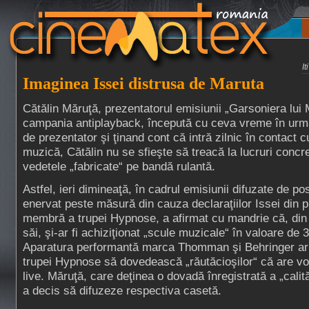
I
Imaginea Issei distrusa de Maruta
Cătălin Măruţă, prezentatorul emisiunii „Garsoniera lui 
campania antiplayback, începută cu ceva vreme în urmă
de prezentator şi ţinand cont că intră zilnic în contact cu
muzică, Cătălin nu se sfieşte să treacă la lucruri conc
vedetele „fabricate“ pe bandă rulantă.
Astfel, ieri dimineaţă, în cadrul emisiunii difuzate de po
enervat peste măsură din cauza declaraţiilor Issei din p
membră a trupei Hypnose, a afirmat cu mandrie că, din 
săi, şi-ar fi achiziţionat „scule muzicale“ în valoare de 
Aparatura performantă marca Thomman şi Behringer ar a
trupei Hypnose să dovedească „răutăcioşilor“ că are vo
live. Măruţă, care deţinea o dovadă înregistrată a „calită
a decis să difuzeze respectiva casetă.