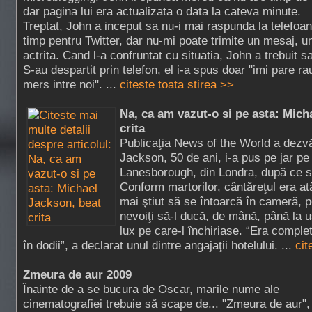
dar pagina lui era actualizata o data la cateva minute.
Treptat, John a inceput sa nu-i mai raspunda la telefoane
timp pentru Twitter, dar nu-mi poate trimite un mesaj, un
actrita. Cand l-a confruntat cu situatia, John a trebuit 
S-au despartit prin telefon, el i-a spus doar "imi pare ra
mers intre noi". ...
citeste toata stirea >>
Na, ca am vazut-o si pe asta: Mich
crita
Publicaţia News of the World a dezvăl
Jackson, 50 de ani, i-a pus pe jar pe 
Lanesborough, din Londra, după ce s-
Conform martorilor, cântăreţul era at
mai ştiut să se întoarcă în cameră, por
nevoiţi să-l ducă, de mână, până la 
lux pe care-l închiriase. “Era comple
în dodii”, a declarat unul dintre angajaţii hotelului. ...
cit
Zmeura de aur 2009
Înainte de a se bucura de Oscar, marile nume ale
cinematografiei trebuie să scape de... "Zmeura de aur",