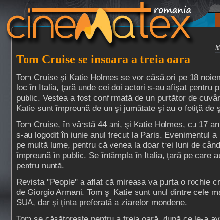
I
Tom Cruise se insoara a treia oara
Tom Cruise şi Katie Holmes se vor căsători pe 18 noie
loc în Italia, ţară unde cei doi actori s-au afişat pentru
public. Vestea a fost confirmată de un purtător de cuvân
Katie sunt împreună de un şi jumătate şi au o fetiţă de ş
Tom Cruise, în vârstă 44 ani, şi Katie Holmes, cu 17 ani
s-au logodit în iunie anul trecut la Paris. Evenimentul a 
pe multă lume, pentru că venea la doar trei luni de când 
împreună în public. Se întâmpla în Italia, ţară pe care 
pentru nuntă.
Revista "People" a aflat că mireasa va purta o rochie c
de Giorgio Armani. Tom şi Katie sunt unul dintre cele ma
SUA, dar şi ţinta preferată a ziarelor mondene.
Tom se căsătoreşte pentru a treia oară, după ce le-a a