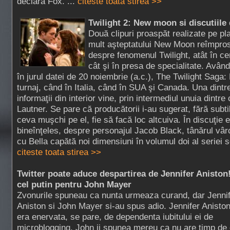
declara Fox. ...
citeste toata stirea >>
Twilight 2: New moon si discutiile
Două clipuri proaspăt realizate pe pla
mult aşteptatului New Moon reîmpros
despre fenomenul Twilight, atât în cer
cât şi în presa de specialitate. Avâ
în jurul datei de 20 noiembrie (a.c.), The Twilight Saga
turnaj, când în Italia, când în SUA şi Canada. Una dintr
informaţii din interior vine, prin intermediul unuia dintre 
Lautner. Se pare că producătorii i-au sugerat, fără subtil
ceva muşchi pe el, fie să facă loc altcuiva. În discuţie 
bineînţeles, despre personajul Jacob Black, tânărul vârc
cu Bella capătă noi dimensiuni în volumul doi al seriei 
citeste toata stirea >>
Twitter poate aduce despartirea de Jennifer Aniston
cel putin pentru John Mayer
Zvonurile spuneau ca nunta urmeaza curand, dar Jenni
Aniston si John Mayer si-au spus adio. Jennifer Anisto
era enervata, se pare, de dependenta iubitului ei de
microblogging. John ii spunea mereu ca nu are timp de 