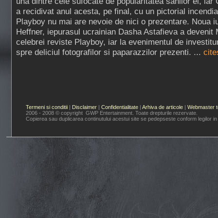
una dintre cele sufocate de popularitatea sanilor ei, ia
a recidivat anul acesta, pe final, cu un pictorial incendi
Playboy nu mai are nevoie de nici o prezentare. Noua iu
Heffner, iepurasul ucrainian Dasha Astafieva a devenit
celebrei reviste Playboy, iar la evenimentul de investitura
spre deliciul fotografilor si paparazzilor prezenti. ...
cite
Termeni si conditii
|
Disclaimer
|
Confidentialitate
|
Arhiva de articole
|
Webmaster t
2006 - 2008 © copyright GWP Entertainment. Toate drepturile rezervate.
Copierea sau duplicarea continutului acestui site se pedepseste conform legilor in