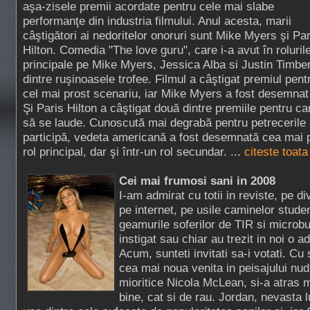
aşa-zisele premii acordate pentru cele mai slabe
performanţe din industria filmului. Anul acesta, marii
câştigători ai nedoritelor onoruri sunt Mike Myers şi Par
Hilton. Comedia "The love guru", care i-a avut în roluril
principale pe Mike Myers, Jessica Alba si Justin Timber
dintre ruşinoasele trofee. Filmul a câştigat premiul pentr
cel mai prost scenariu, iar Mike Myers a fost desemnat 
Şi Paris Hilton a câştigat două dintre premiile pentru c
să se laude. Cunoscută mai degrabă pentru petrecerile
participă, vedeta americană a fost desemnată cea mai pr
rol principal, dar şi într-un rol secundar. ...
citeste toata
Cei mai frumosi sani in 2008
I-am admirat cu totii in reviste, pe di
pe internet, pe usile caminelor stude
geamurile soferilor de TIR si micro
instigat sau chiar au trezit in noi o a
Acum, sunteti invitati sa-i votati. Cu 
cea mai noua venita in peisajului nud 
mioritice Nicola McLean, si-a atras mu
bine, cat si de rau. Jordan, nevasta l