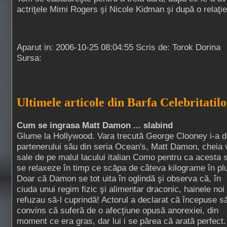
actriţele Mimi Rogers şi Nicole Kidman şi după o relaţi
Aparut in: 2006-10-25 08:04:55 Scris de: Torok Dorina
Sursa:
Ultimele articole din Barfa Celebritatilo
Cum se ingrasa Matt Damon ... slabind
Glume la Hollywood. Vara trecută George Clooney i-a d
partenerului său din seria Ocean's, Matt Damon, cheia v
sale de pe malul lacului italian Como pentru ca acesta 
se relaxeze în timp ce scăpa de câteva kilograme în pl
Doar că Damon se tot uita în oglindă şi observa că, în
ciuda unui regim fizic şi alimentar draconic, hainele noi
refuzau să-l cuprindă! Actorul a declarat că începuse să
convins că suferă de o afecţiune opusă anorexiei, din
moment ce era gras, dar lui i se părea că arată perfect.