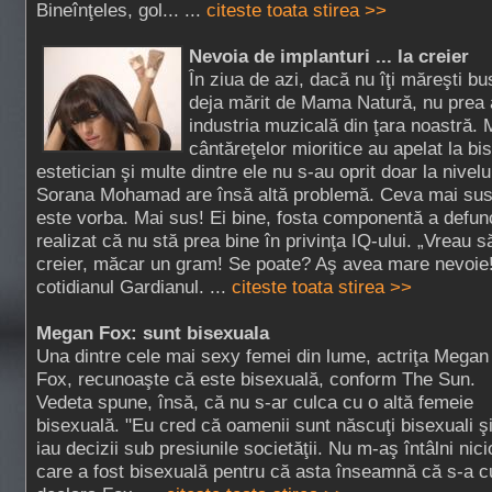
Bineînţeles, gol... ...
citeste toata stirea >>
Nevoia de implanturi ... la creier
În ziua de azi, dacă nu îţi măreşti bu
deja mărit de Mama Natură, nu prea 
industria muzicală din ţara noastră. 
cântăreţelor mioritice au apelat la bis
estetician şi multe dintre ele nu s-au oprit doar la nivel
Sorana Mohamad are însă altă problemă. Ceva mai sus!
este vorba. Mai sus! Ei bine, fosta componentă a defunc
realizat că nu stă prea bine în privinţa IQ-ului. „Vreau 
creier, măcar un gram! Se poate? Aş avea mare nevoie!
cotidianul Gardianul. ...
citeste toata stirea >>
Megan Fox: sunt bisexuala
Una dintre cele mai sexy femei din lume, actriţa Megan
Fox, recunoaşte că este bisexuală, conform The Sun.
Vedeta spune, însă, că nu s-ar culca cu o altă femeie
bisexuală. "Eu cred că oamenii sunt născuţi bisexuali ş
iau decizii sub presiunile societăţii. Nu m-aş întâlni ni
care a fost bisexuală pentru că asta înseamnă că s-a cul