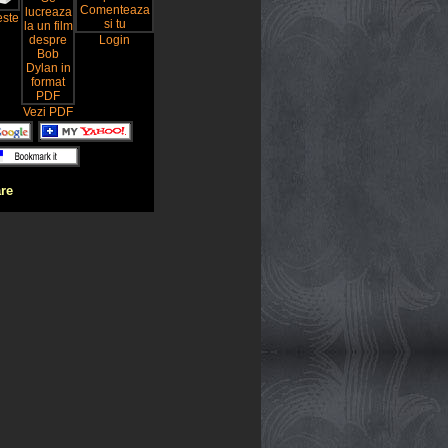
este
Login
Vezi PDF
are