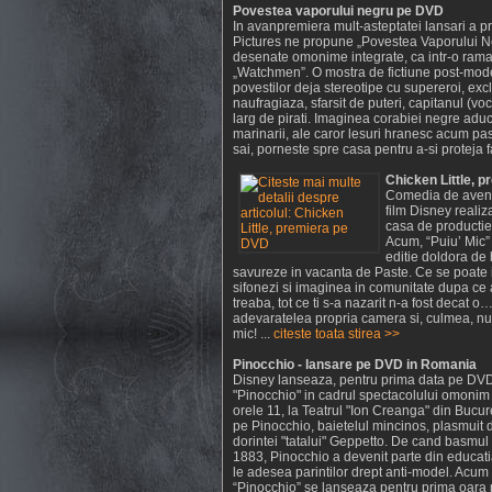
Povestea vaporului negru pe DVD
In avanpremiera mult-asteptatei lansari a 
Pictures ne propune „Povestea Vaporului N
desenate omonime integrate, ca intr-o rama,
„Watchmen”. O mostra de fictiune post-mode
povestilor deja stereotipe cu supereroi, exc
naufragiaza, sfarsit de puteri, capitanul (vo
larg de pirati. Imaginea corabiei negre aduc
marinarii, ale caror lesuri hranesc acum pa
sai, porneste spre casa pentru a-si proteja fa
Chicken Little, 
Comedia de aventur
film Disney realiz
casa de producti
Acum, “Puiu’ Mic”
editie doldora de 
savureze in vacanta de Paste. Ce se poate i
sifonezi si imaginea in comunitate dupa ce a
treaba, tot ce ti s-a nazarit n-a fost decat 
adevaratelea propria camera si, culmea, nu t
mic! ...
citeste toata stirea >>
Pinocchio - lansare pe DVD in Romania
Disney lanseaza, pentru prima data pe DVD
"Pinocchio" in cadrul spectacolului omonim 
orele 11, la Teatrul "Ion Creanga" din Bucur
pe Pinocchio, baietelul mincinos, plasmuit di
dorintei "tatalui" Geppetto. De cand basmul lu
1883, Pinocchio a devenit parte din educatia
le adesea parintilor drept anti-model. Acum 
“Pinocchio” se lanseaza pentru prima oara p