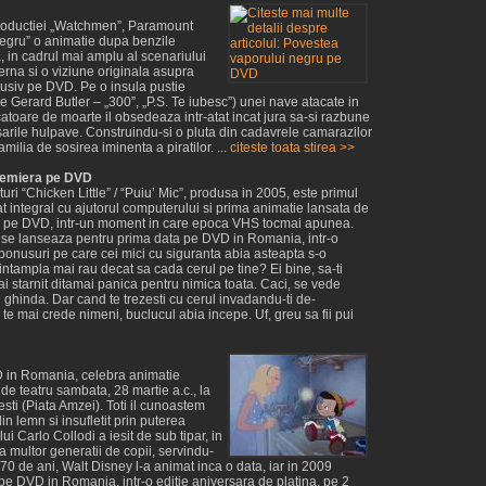
productiei „Watchmen”, Paramount
egru” o animatie dupa benzile
 in cadrul mai amplu al scenariului
rna si o viziune originala asupra
lusiv pe DVD. Pe o insula pustie
ce Gerard Butler – „300”, „P.S. Te iubesc”) unei nave atacate in
atoare de moarte il obsedeaza intr-atat incat jura sa-si razbune
sarile hulpave. Construindu-si o pluta din cadavrele camarazilor
milia de sosirea iminenta a piratilor. ...
citeste toata stirea >>
premiera pe DVD
i “Chicken Little” / “Puiu’ Mic”, produsa in 2005, este primul
at integral cu ajutorul computerului si prima animatie lansata de
e pe DVD, intr-un moment in care epoca VHS tocmai apunea.
 se lanseaza pentru prima data pe DVD in Romania, intr-o
bonusuri pe care cei mici cu siguranta abia asteapta s-o
ntampla mai rau decat sa cada cerul pe tine? Ei bine, sa-ti
i starnit ditamai panica pentru nimica toata. Caci, se vede
o… ghinda. Dar cand te trezesti cu cerul invadandu-ti de-
e mai crede nimeni, buclucul abia incepe. Uf, greu sa fii pui
 in Romania, celebra animatie
de teatru sambata, 28 martie a.c., la
esti (Piata Amzei). Toti il cunoastem
n lemn si insufletit prin puterea
i Carlo Collodi a iesit de sub tipar, in
 multor generatii de copii, servindu-
70 de ani, Walt Disney l-a animat inca o data, iar in 2009
e DVD in Romania, intr-o editie aniversara de platina, pe 2