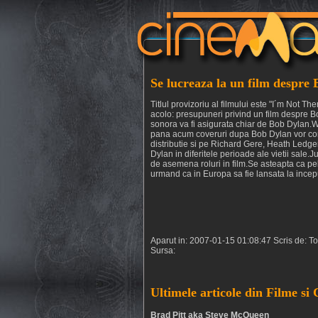
Se lucreaza la un film despre
Titlul provizoriu al filmului este "I´m Not 
acolo: presupuneri privind un film despre Bo
sonora va fi asigurata chiar de Bob Dylan.Wil
pana acum coveruri dupa Bob Dylan vor cont
distributie si pe Richard Gere, Heath Ledger,
Dylan in diferitele perioade ale vietii sale
de asemena roluri in film.Se asteapta ca pel
urmand ca in Europa sa fie lansata la inceput
Aparut in: 2007-01-15 01:08:47 Scris de: T
Sursa:
Ultimele articole din Filme si
Brad Pitt aka Steve McQueen