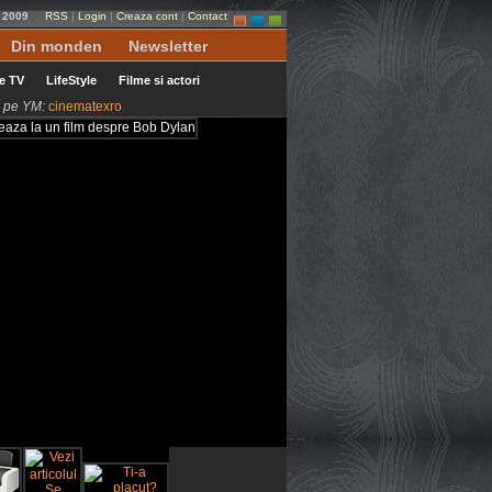
i 2009
RSS
|
Login
|
Creaza cont
|
Contact
Din monden
Newsletter
le TV
LifeStyle
Filme si actori
ni pe YM:
cinematexro