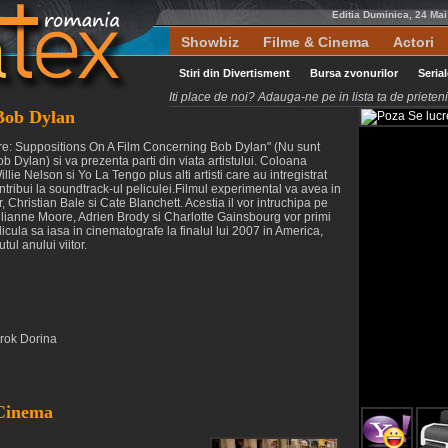
Editia Duminica, 24 Ma
Showbiz
Filme & Cinema
Actori
Stiri din Divertisment
Bursa zvonurilor
Seria
Iti place de noi? Adauga-ne pe in lista ta de priete
 Bob Dylan
There: Suppositions On A Film Concerning Bob Dylan" (Nu sunt
b Dylan) si va prezenta parti din viata artistului. Coloana
lie Nelson si Yo La Tengo plus alti artisti care au intregistrat
ribui la soundtrack-ul peliculei.Filmul experimental va avea in
 Christian Bale si Cate Blanchett. Acestia il vor intruchipa pe
.Julianne Moore, Adrien Brody si Charlotte Gainsbourg vor primi
icula sa iasa in cinematografe la finalul lui 2007 in America,
ul anului viitor.
orok Dorina
 Cinema