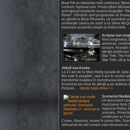
Brad Pitt va interpreta rolul celebrului Stev
conform TopGear.com. Producătorii Michael 
achiziţionat drepturile asupra biografiei "
Rebel". Filmările sunt programate să înceapă 
au gândit la Brad Pitt pentru că seamănă c
urmăreşte cariera de actor a lui Steve McQ
pasiunea sa pentru maşini şi motociclete. ..
Actiune non-stop 
Noul lungmetraj St
american, conform 
lansare, încasări 
atenţia publicului
Star Trek: The Fut
Star Trek, cât şi s
Jekyll sau Keanu
La 13 ani de la Mary Reilly (jucată de Julia
film este în pregătiri, care îl are în centrul a
transformă noaptea în monstruosul domn Hy
încarneze pe omul de ştiinţă şi pe dublura 
Pictures. ...
citeste toata stirea >>
Scenariul Gladiat
Un document care c
muzicianul Nick Ca
regizorul Ridley S
scenariu. Proiect
continuare ar fi p
Crowe, Maximus, moare în primul film. Scena
reîncarnat de zeii romani care devenea un sal