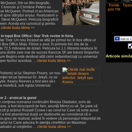
e McQueen, într-un film biografic,
Trimite
Tipar
Cerenzie şi Christine Peters au
prin YM
Steve McQueen: Portrait of an American
spre sfârşitul anului. Realizatorii s-
u Steve McQueen. Pelicula biografică
ueen. Acesta era cunoscut şi pentru
.
citeste toata stirea >>
in topul Box Office: Star Trek revine in forta
ar Trek: Un nou început se află pe primul loc în box office-ul
Box Office Mojo. Filmul a avut, în primele trei zile de la
de 72,5 milioane de dolari. Pelicula lui J.J. Abrams readuce în
 una dintre cele mai de succes francize SF ale tuturor timpurilor.
Articole simil
ure Begins este destinat atât celor nefamiliarizaţi cu universul
uper-fanilor acestuia. ...
citeste toata stirea >>
 Roberts) al lui Stephen Frears, un nou
tenţiei tot pe faimosul Dr. Jekyll, ce se
de. Keanu Reeves a fost ales să-l
sa malefică, sub egida Universal
or 2 - aruncat la gunoi
onţinea scenariul continuării filmului Gladiator, scris de
ve, a fost descoperit de fani, anunță Mirror.co.uk. Se pare că
cott şi actorul Russell Crowe i-au cerut lui Cave să scrie acest
ul a fost abandonat după ce studiourile au considerat că o
rea greu de realizat, având în vedere că personajul intepretat de
riul lui Cave aducea în atenţia cinefililor un Maximus
vator al creştinilor. ...
citeste toata stirea >>