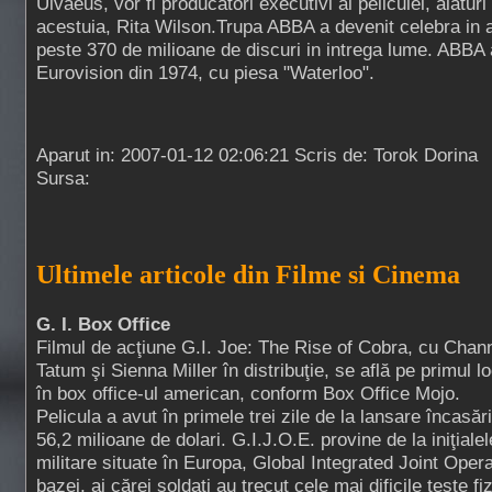
Ulvaeus, vor fi producatori executivi ai peliculei, alatur
acestuia, Rita Wilson.Trupa ABBA a devenit celebra in an
peste 370 de milioane de discuri in intrega lume. ABBA 
Eurovision din 1974, cu piesa "Waterloo".
Aparut in: 2007-01-12 02:06:21 Scris de: Torok Dorina
Sursa:
Ultimele articole din Filme si Cinema
G. I. Box Office
Filmul de acţiune G.I. Joe: The Rise of Cobra, cu Chan
Tatum şi Sienna Miller în distribuţie, se află pe primul l
în box office-ul american, conform Box Office Mojo.
Pelicula a avut în primele trei zile de la lansare încasăr
56,2 milioane de dolari. G.I.J.O.E. provine de la iniţial
militare situate în Europa, Global Integrated Joint Oper
bazei, ai cărei soldaţi au trecut cele mai dificile teste fi