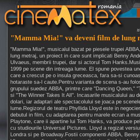
I
"Mamma Mia!" va deveni film de lung 
"Mamma Mia!", musicalul bazat pe piesele trupei ABBA,
lung metraj, un proiect in care sunt implicati Benny And
Ulvaeus, membrii trupei, dar si actorul Tom Hanks.Musi
1999 pe scene din intreaga lume. El spune povestea une
care a crescut pe o insula greceasca, fara sa-si cunoas
hotaraste sa-l caute.Pentru varianta de scena s-au folos
grupului suedez ABBA, printre care "Dancing Queen," 
si "The Winner Takes It All". Incasarile musicalului au d
dolari, iar adaptari ale spectacolului se joaca pe scenel
lume.Regizorul de teatru Phyllida Lloyd este in negocier
debutul in film, cu adaptarea pentru marele ecran a mus
Playtone, care ii apartine lui Tom Hanks, va produce pel
cu studiourile Universal Pictures. Lloyd a regizat vers
Londra si pe Broadway.Fostii componenti ABBA, Benny 