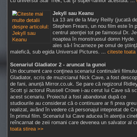
cu universul Star Trek, cât şi super-fanilor acestuia. ...
Jekyll sau Keanu
La 13 ani de la Mary Reilly (jucată de
Stephen Frears, un nou film este în pr
centrul atenţiei tot pe faimosul Dr. J
noaptea în monstruosul domn Hyde.
ales să-l încarneze pe omul de ştiinţ
malefică, sub egida Universal Pictures. ...
citeste toata
Scenariul Gladiator 2 - aruncat la gunoi
Un document care conţinea scenariul continuării filmulu
Gladiator, scris de muzicianul Nick Cave, a fost descop
de fani, anunță Mirror.co.uk. Se pare că regizorul Ridle
Scott şi actorul Russell Crowe i-au cerut lui Cave să sc
acest scenariu. Proiectul a fost abandonat după ce
studiourile au considerat că o continuare ar fi prea greu
realizat, având în vedere că personajul intepretat de 
în primul film. Scenariul lui Cave aducea în atenţia cine
reîncarnat de zeii romani care devenea un salvator al cre
toata stirea >>