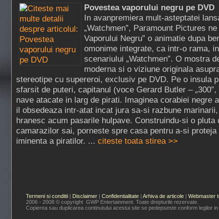
Povestea vaporului negru pe DVD
In avanpremiera mult-asteptatei lansa
„Watchmen”, Paramount Pictures ne
Vaporului Negru” o animatie dupa be
omonime integrate, ca intr-o rama, i
scenariului „Watchmen”. O mostra de 
moderna si o viziune originala asupra
stereotipe cu supereroi, exclusiv pe DVD. Pe o insula p
sfarsit de puteri, capitanul (voce Gerard Butler – „300”,
nave atacate in larg de pirati. Imaginea corabiei negre
il obsedeaza intr-atat incat jura sa-si razbune marinarii,
hranesc acum pasarile hulpave. Construindu-si o pluta 
camarazilor sai, porneste spre casa pentru a-si proteja 
iminenta a piratilor. ...
citeste toata stirea >>
Termeni si conditii
|
Disclaimer
|
Confidentialitate
|
Arhiva de articole
|
Webmaster t
2006 - 2008 © copyright GWP Entertainment. Toate drepturile rezervate.
Copierea sau duplicarea continutului acestui site se pedepseste conform legilor in