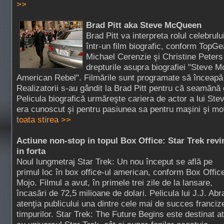
>>
Brad Pitt aka Steve McQueen
Brad Pitt va interpreta rolul celebru
într-un film biografic, conform TopGe
Michael Cerenzie şi Christine Peters 
drepturile asupra biografiei "Steve M
American Rebel". Filmările sunt programate să înceapă s
Realizatorii s-au gândit la Brad Pitt pentru că seamăn
Pelicula biografică urmăreşte cariera de actor a lui S
era cunoscut şi pentru pasiunea sa pentru maşini şi mot
toata stirea >>
Actiune non-stop in topul Box Office: Star Trek revi
in forta
Noul lungmetraj Star Trek: Un nou început se află pe
primul loc în box office-ul american, conform Box Offic
Mojo. Filmul a avut, în primele trei zile de la lansare,
încasări de 72,5 milioane de dolari. Pelicula lui J.J. A
atenţia publicului una dintre cele mai de succes franciz
timpurilor. Star Trek: The Future Begins este destinat at