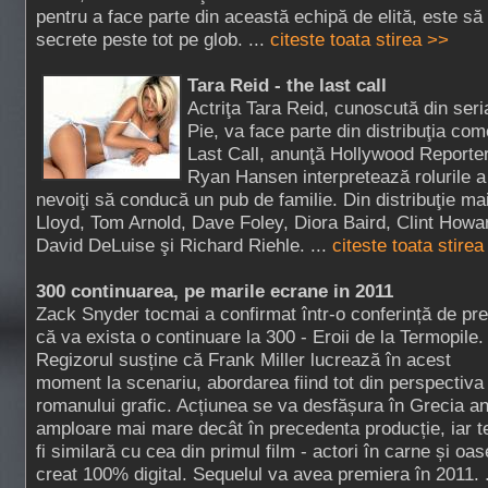
pentru a face parte din această echipă de elită, este să
secrete peste tot pe glob. ...
citeste toata stirea >>
Tara Reid - the last call
Actriţa Tara Reid, cunoscută din ser
Pie, va face parte din distribuţia co
Last Call, anunţă Hollywood Reporter
Ryan Hansen interpretează rolurile a 
nevoiţi să conducă un pub de familie. Din distribuţie ma
Lloyd, Tom Arnold, Dave Foley, Diora Baird, Clint Howa
David DeLuise şi Richard Riehle. ...
citeste toata stirea
300 continuarea, pe marile ecrane in 2011
Zack Snyder tocmai a confirmat într-o conferință de pr
că va exista o continuare la 300 - Eroii de la Termopile.
Regizorul susține că Frank Miller lucrează în acest
moment la scenariu, abordarea fiind tot din perspectiva
romanului grafic. Acțiunea se va desfășura în Grecia an
amploare mai mare decât în precedenta producție, iar te
fi similară cu cea din primul film - actori în carne și oa
creat 100% digital. Sequelul va avea premiera în 2011. 