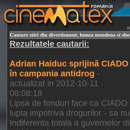
I
Cautare stiri din divertisment, lumea mondena si sh
Rezultatele cautarii:
Adrian Haiduc sprijină CIADO
în campania antidrog
-
actualizat in 2012-10-11
08:08:18
Lipsa de fonduri face ca CIADO 
lupta impotriva drogurilor - sa nu
Indiferenta totala a guvernelor d