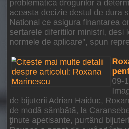
problematica drogurilor a determ
aceasta decizie destul de dura s
National ce asigura finantarea on
sertarele diferitilor ministri, des
normele de aplicare", spun repre
Rox
pent
09-1
Imag
de bijuterii Adrian Haiduc, Roxa
de modă sâmbătă, la Caransebeş
ţinute apetisante, purtând bijuter