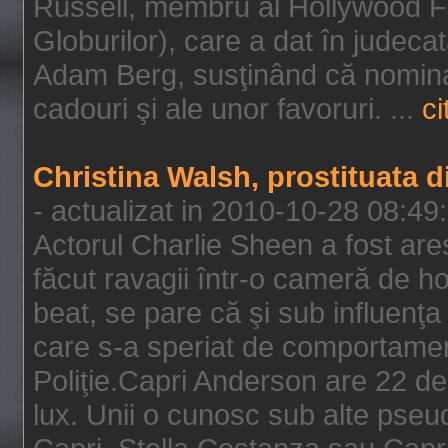
Russell, membru al Hollywood F
Globurilor), care a dat în judeca
Adam Berg, susţinând că nominal
cadouri şi ale unor favoruri. ...
ci
Christina Walsh, prostituata 
- actualizat in 2010-10-28 08:49
Actorul Charlie Sheen a fost ares
făcut ravagii într-o cameră de h
beat, se pare că şi sub influenţa 
care s-a speriat de comportamentu
Poliţie.Capri Anderson are 22 de 
lux. Unii o cunosc sub alte pseu