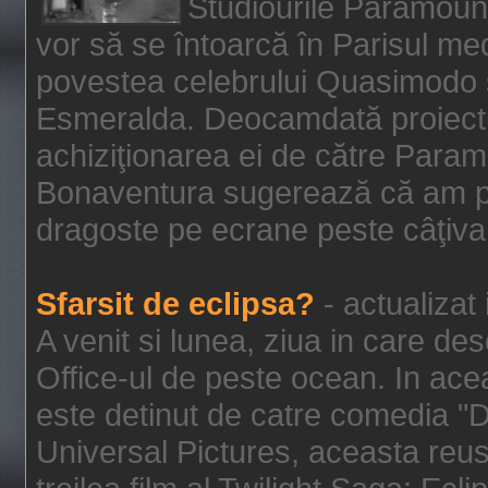
Studiourile Paramoun
vor să se întoarcă în Parisul me
povestea celebrului Quasimodo şi
Esmeralda. Deocamdată proiectu
achiziţionarea ei de către Param
Bonaventura sugerează că am p
dragoste pe ecrane peste câţiva 
Sfarsit de eclipsa?
- actualizat
A venit si lunea, ziua in care des
Office-ul de peste ocean. In ac
este detinut de catre comedia "
Universal Pictures, aceasta reus