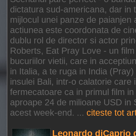
dictatura sud-americana, dar in t
mijlocul unei panze de paianjen a
actiunea este coordonata de cine
dublu rol de director si actor pri
Roberts, Eat Pray Love - un film
bucuriilor vietii, care in accepti
in Italia, a te ruga in India (Pra
insulei Bali, intr-o calatorie care 
fermecatoare ca in primul film in 
aproape 24 de milioane USD in S
acest week-end. ...
citeste tot ar
Leonardo diCaprio d