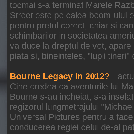
tocmai s-a terminat Marele Razbo
Street este pe calea boom-ului e
pentru pretul corect, chiar si c
schimbarilor in societatea ame
va duce la dreptul de vot, apare
piata si, bineinteles, "lupii tiner
Bourne Legacy in 2012?
- actu
Cine credea ca aventurile lui Ma
Bourne s-au incheiat, s-a inselat
regizorul lungmetrajului "Michael
Universal Pictures pentru a face 
conducerea regiei celui de-al pat