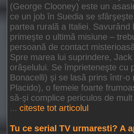
(George Clooney) este un asasin
ce un job în Suedia se sfârşeşte
partea rurală a Italiei. Savurând
primeşte o ultimă misiune – tre
persoană de contact misterioasă
Spre marea lui suprindere, Jack 
orăşelului. Se împrieteneşte cu p
Bonacelli) şi se lasă prins într-o
Placido), o femeie foarte frumoas
să-şi complice periculos de mult 
...
citeste tot articolul
Tu ce serial TV urmaresti? A 