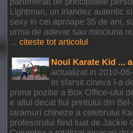
parteneriat de principalele person
Lightman, un irlandez autentic si 
sexy in cei aproape 35 de ani, s
urma de adevar sau minciuna nu l
...
citeste tot articolul
Noul Karate Kid ... 
actualizat in 2010-06
In sfarsit cineva l-a
prima pozitie a Box Office-ului de
e altul decat fiul printului din Be
taramuri chineze a celebrului Kar
profesorului fiind luat de Jackie
Columbia a totalizat incasari de