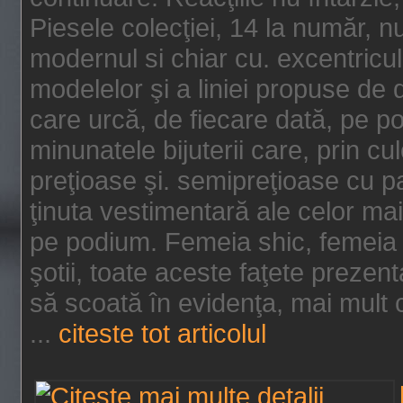
Piesele colecţiei, 14 la număr, n
modernul si chiar cu. excentricul.
modelelor şi a liniei propuse de
care urcă, de fiecare dată, pe p
minunatele bijuterii care, prin cu
preţioase şi. semipreţioase cu p
ţinuta vestimentară ale celor ma
pe podium. Femeia shic, femeia
şotii, toate aceste faţete prezent
să scoată în evidenţa, mai mult ca
...
citeste tot articolul