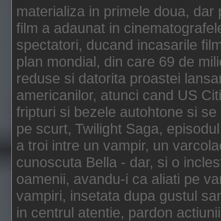
materializa in primele doua, dar p
film a adaunat in cinematografel
spectatori, ducand incasarile fi
plan mondial, din care 69 de mili
reduse si datorita proastei lansar
americanilor, atunci cand US Cit
fripturi si bezele autohtone si se
pe scurt, Twilight Saga, episod
a troi intre un vampir, un varcola
cunoscuta Bella - dar, si o incles
oamenii, avandu-i ca aliati pe va
vampiri, insetata dupa gustul san
in centrul atentie, pardon actiunii,