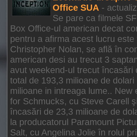
Office SUA
- actuali
Se pare ca filmele SF
Box Office-ul american decat com
pentru a afirma acest lucru este f
Christopher Nolan, se află în con
american desi au trecut 3 saptam
avut weekend-ul trecut încasări d
total de 193,3 milioane de dolari
milioane in intreaga lume.. New 
for Schmucks, cu Steve Carell şi 
încasări de 23,3 milioane de dola
la producatorul Paramount Pictur
Salt, cu Angelina Jolie în rolul 