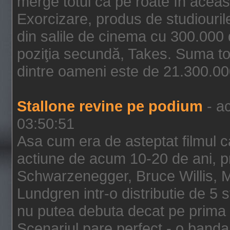
merge totul ca pe roate în aceas
Exorcizare, produs de studiouril
din salile de cinema cu 300.000 d
poziţia secundă, Takes. Suma to
dintre oameni este de 21.300.000
Stallone revine pe podium
- ac
03:50:51
Asa cum era de asteptat filmul ca
actiune de acum 10-20 de ani, p
Schwarzenegger, Bruce Willis, 
Lundgren intr-o distributie de 5 
nu putea debuta decat pe prima 
Scenariul pare perfect - o banda