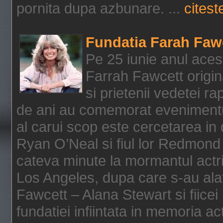
pornita dupa azbunare. ...
citeste
Fundatia Farah Faw
Pe 25 iunie anul acest
Farrah Fawcett origin
si prietenii vedetei r
de ani au comemorat evenimentul
al carui scop este cercetarea in
Ryan O’Neal si fiul lor Redmond
cateva minute la mormantul actri
Los Angeles, dupa care s-au alat
Fawcett – Alana Stewart si fiicei
fundatiei infiintata in memoria act