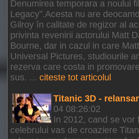
Denumirea temporara a noului f
Legacy".Acesta nu are deocamdat
Gilroy în calitate de regizor al a
privinta revenirii actorului Matt
Bourne, dar in cazul in care Mat
Universal Pictures, studiourile 
rezerva care costa in promovarea
sus. ...
citeste tot articolul
Titanic 3D - relansar
04 08:26:02
In 2012, cand se vor 
celebrului vas de croaziere Tita