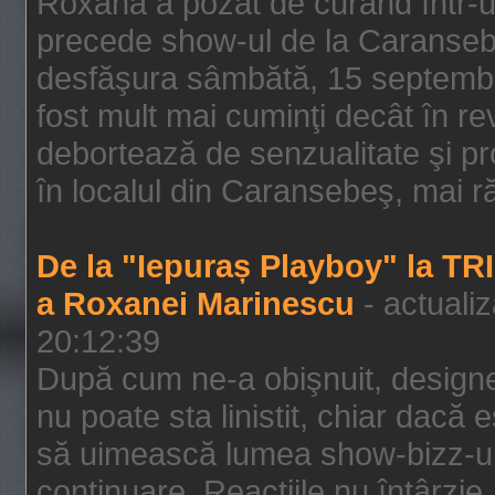
Roxana a pozat de curând într-u
precede show-ul de la Caransebe
desfăşura sâmbătă, 15 septembrie
fost mult mai cuminţi decât în r
debortează de senzualitate şi pr
în localul din Caransebeş, mai rău
De la "Iepuraș Playboy" la TR
a Roxanei Marinescu
- actuali
20:12:39
După cum ne-a obişnuit, designe
nu poate sta linistit, chiar dacă 
să uimească lumea show-bizz-ului
continuare. Reacţiile nu întârzie