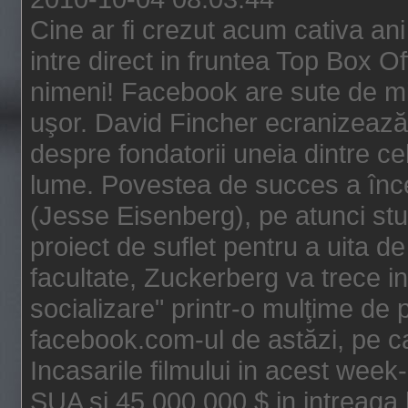
Cine ar fi crezut acum cativa an
intre direct in fruntea Top Box O
nimeni! Facebook are sute de mili
uşor. David Fincher ecranizează
despre fondatorii uneia dintre ce
lume. Povestea de succes a înc
(Jesse Eisenberg), pe atunci st
proiect de suflet pentru a uita de
facultate, Zuckerberg va trece i
socializare" printr-o mulţime de p
facebook.com-ul de astăzi, pe c
Incasarile filmului in acest wee
SUA si 45.000.000 $ in intreaga 