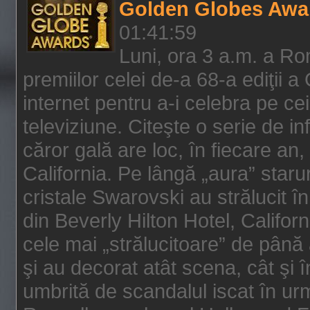
Golden Globes Awa
01:41:59
Luni, ora 3 a.m. a Ro
premiilor celei de-a 68-a ediţii a
internet pentru a-i celebra pe ce
televiziune. Citeşte o serie de i
căror gală are loc, în fiecare an,
California. Pe lângă „aura” star
cristale Swarovski au strălucit î
din Beverly Hilton Hotel, Califor
cele mai „strălucitoare” de până
şi au decorat atât scena, cât şi î
umbrită de scandalul iscat în urm