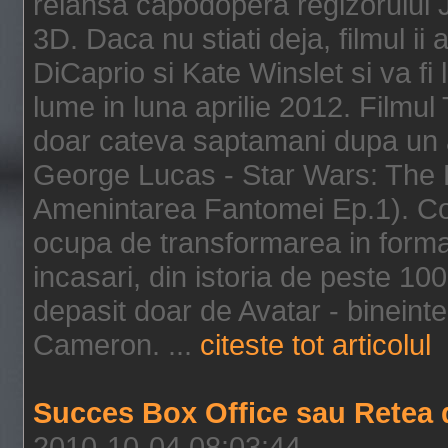
relansa capodopera regizorului J
3D. Daca nu stiati deja, filmul ii
DiCaprio si Kate Winslet si va fi
lume in luna aprilie 2012. Filmul
doar cateva saptamani dupa un al
George Lucas - Star Wars: The 
Amenintarea Fantomei Ep.1). Co
ocupa de transformarea in format 
incasari, din istoria de peste 10
depasit doar de Avatar - bineintel
Cameron. ...
citeste tot articolul
Succes Box Office sau Retea 
2010-10-04 08:03:44