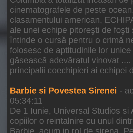
cinematografele de peste ocean.
clasamentului american, ECHIPA
ale unei echipe pitoreşti de foşti
întinde o cursă pentru o crimă n
folosesc de aptitudinile lor unic
găsească adevăratul vinovat .... 
principalii coechipieri ai echipei 
Barbie si Povestea Sirenei
- ac
05:34:11
De 1 Iunie, Universal Studios si
copiilor o reintalnire cu unul din
Barbie, acum in rol de sirena. Pei