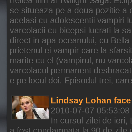
treilea film al Twilight Saga: Ec
se situeaza pe a doua pozitie a c
acelasi cu adolescentii vampiri lu
varcolacii cu bicepsi lucrati la s
direct in apa oceanului, cu Bell
prietenul ei vampir care la sfars
marite cu el (vampirul, nu varcol
varcolacul permanent desbracat 
e pe locul doi. Episodul trei, care
Lindsay Lohan face 
2010-07-07 05:53:08
In cursul zilei de ier
a fost condamnata la 90 de zile 