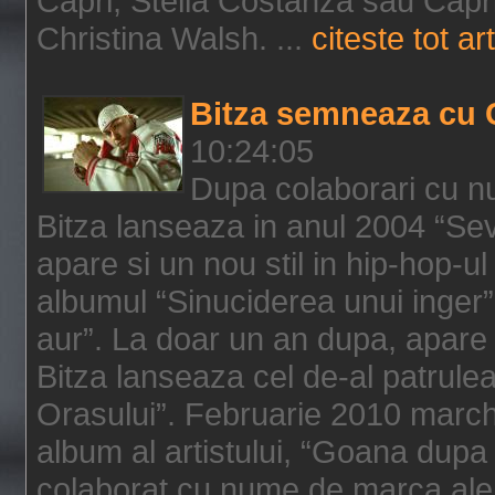
Capri, Stella Costanza sau Capri
Christina Walsh. ...
citeste tot art
Bitza semneaza cu 
10:24:05
Dupa colaborari cu n
Bitza lanseaza in anul 2004 “Sev
apare si un nou stil in hip-hop-u
albumul “Sinuciderea unui inger”,
aur”. La doar un an dupa, apare 
Bitza lanseaza cel de-al patrulea
Orasului”. Februarie 2010 marche
album al artistului, “Goana dupa f
colaborat cu nume de marca ale 