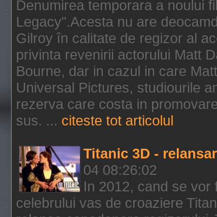
Denumirea temporara a noului f
Legacy".Acesta nu are deocamdat
Gilroy în calitate de regizor al a
privinta revenirii actorului Matt
Bourne, dar in cazul in care Mat
Universal Pictures, studiourile 
rezerva care costa in promovarea
sus. ...
citeste tot articolul
Titanic 3D - relansar
04 08:26:02
In 2012, cand se vor 
celebrului vas de croaziere Tita