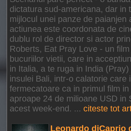
dictatura sud-americana, dar in t
mijlocul unei panze de paianjen a
actiunea este coordonata de cine
dublu rol de director si actor pri
Roberts, Eat Pray Love - un film
bucuriilor vietii, care in accepti
in Italia, a te ruga in India (Pra
insulei Bali, intr-o calatorie care 
fermecatoare ca in primul film in 
aproape 24 de milioane USD in S
acest week-end. ...
citeste tot ar
Leonardo diCaprio d