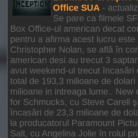
Office SUA
- actuali
Se pare ca filmele SF
Box Office-ul american decat com
pentru a afirma acest lucru este f
Christopher Nolan, se află în con
american desi au trecut 3 saptam
avut weekend-ul trecut încasări d
total de 193,3 milioane de dolari
milioane in intreaga lume.. New 
for Schmucks, cu Steve Carell şi 
încasări de 23,3 milioane de dola
la producatorul Paramount Pictur
Salt, cu Angelina Jolie în rolul 