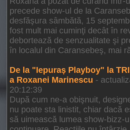
Roxana a pozat de curând într-u
precede show-ul de la Caransebe
desfăşura sâmbătă, 15 septembrie
fost mult mai cuminţi decât în r
debortează de senzualitate şi pr
în localul din Caransebeş, mai rău
De la "Iepuraș Playboy" la TR
a Roxanei Marinescu
- actuali
20:12:39
După cum ne-a obişnuit, designe
nu poate sta linistit, chiar dacă 
să uimească lumea show-bizz-ului
continuare. Reacţiile nu întârzie