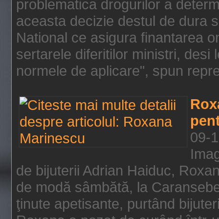
problematica drogurilor a determ
aceasta decizie destul de dura s
National ce asigura finantarea on
sertarele diferitilor ministri, des
normele de aplicare", spun repre
Rox
pent
09-1
Imag
de bijuterii Adrian Haiduc, Roxa
de modă sâmbătă, la Caransebeş
ţinute apetisante, purtând bijuter