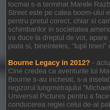
tocmai s-a terminat Marele Razbo
Street este pe calea boom-ului e
pentru pretul corect, chiar si c
schimbarilor in societatea ame
va duce la dreptul de vot, apare
piata si, bineinteles, "lupii tiner
Bourne Legacy in 2012?
- actu
Cine credea ca aventurile lui Ma
Bourne s-au incheiat, s-a inselat
regizorul lungmetrajului "Michael
Universal Pictures pentru a face 
conducerea regiei celui de-al pat