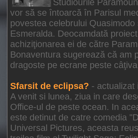
Studiourile Paramoun
vor să se întoarcă în Parisul me
povestea celebrului Quasimodo şi
Esmeralda. Deocamdată proiectu
achiziţionarea ei de către Param
Bonaventura sugerează că am p
dragoste pe ecrane peste câţiva 
Sfarsit de eclipsa?
- actualizat
A venit si lunea, ziua in care des
Office-ul de peste ocean. In ac
este detinut de catre comedia "
Universal Pictures, aceasta reus