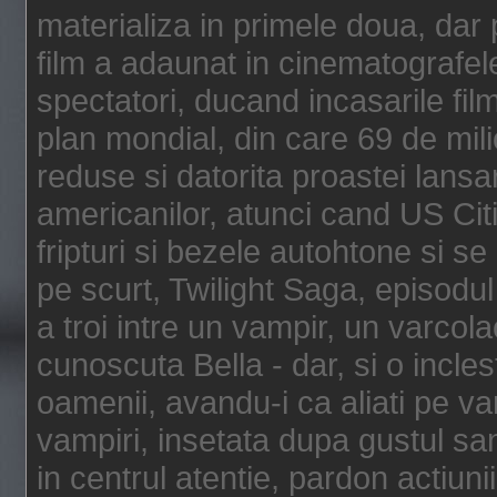
materializa in primele doua, dar p
film a adaunat in cinematografel
spectatori, ducand incasarile fi
plan mondial, din care 69 de mili
reduse si datorita proastei lansar
americanilor, atunci cand US Cit
fripturi si bezele autohtone si se
pe scurt, Twilight Saga, episod
a troi intre un vampir, un varcola
cunoscuta Bella - dar, si o incles
oamenii, avandu-i ca aliati pe va
vampiri, insetata dupa gustul san
in centrul atentie, pardon actiunii,