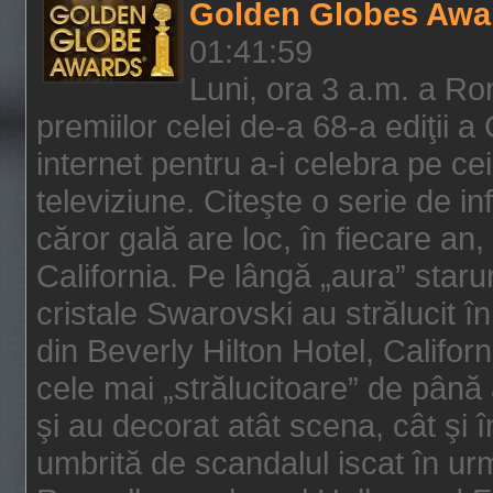
Golden Globes Awa
01:41:59
Luni, ora 3 a.m. a Ro
premiilor celei de-a 68-a ediţii a
internet pentru a-i celebra pe ce
televiziune. Citeşte o serie de i
căror gală are loc, în fiecare an,
California. Pe lângă „aura” star
cristale Swarovski au strălucit î
din Beverly Hilton Hotel, Califor
cele mai „strălucitoare” de până
şi au decorat atât scena, cât şi î
umbrită de scandalul iscat în urm