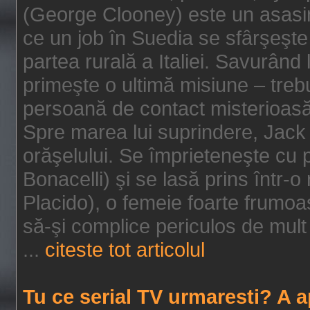
(George Clooney) este un asasin
ce un job în Suedia se sfârşeşte
partea rurală a Italiei. Savurând
primeşte o ultimă misiune – tre
persoană de contact misterioasă
Spre marea lui suprindere, Jack 
orăşelului. Se împrieteneşte cu p
Bonacelli) şi se lasă prins într-o
Placido), o femeie foarte frumoas
să-şi complice periculos de mult 
...
citeste tot articolul
Tu ce serial TV urmaresti? A 