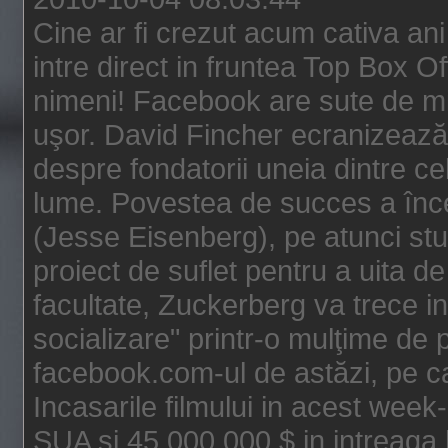
Cine ar fi crezut acum cativa an
intre direct in fruntea Top Box O
nimeni! Facebook are sute de mili
uşor. David Fincher ecranizează
despre fondatorii uneia dintre ce
lume. Povestea de succes a înc
(Jesse Eisenberg), pe atunci st
proiect de suflet pentru a uita de
facultate, Zuckerberg va trece i
socializare" printr-o mulţime de p
facebook.com-ul de astăzi, pe c
Incasarile filmului in acest wee
SUA si 45.000.000 $ in intreaga 