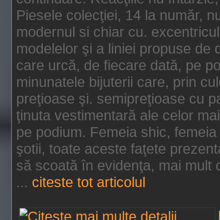
Piesele colecţiei, 14 la număr, n
modernul si chiar cu. excentricul.
modelelor şi a liniei propuse de
care urcă, de fiecare dată, pe p
minunatele bijuterii care, prin cu
preţioase şi. semipreţioase cu p
ţinuta vestimentară ale celor ma
pe podium. Femeia shic, femeia
şotii, toate aceste faţete prezent
să scoată în evidenţa, mai mult ca
...
citeste tot articolul