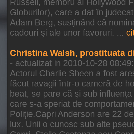
Russell, membru al Hollywood F
Globurilor), care a dat în judeca
Adam Berg, susţinând că nominal
cadouri şi ale unor favoruri. ...
ci
Christina Walsh, prostituata 
- actualizat in 2010-10-28 08:49
Actorul Charlie Sheen a fost ares
făcut ravagii într-o cameră de h
beat, se pare că şi sub influenţa 
care s-a speriat de comportamentu
Poliţie.Capri Anderson are 22 de 
lux. Unii o cunosc sub alte pseu