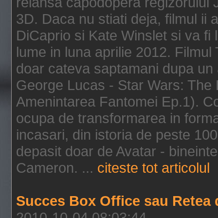
relansa capodopera regizorului J
3D. Daca nu stiati deja, filmul ii
DiCaprio si Kate Winslet si va fi
lume in luna aprilie 2012. Filmul
doar cateva saptamani dupa un al
George Lucas - Star Wars: The 
Amenintarea Fantomei Ep.1). Co
ocupa de transformarea in format 
incasari, din istoria de peste 10
depasit doar de Avatar - bineintel
Cameron. ...
citeste tot articolul
Succes Box Office sau Retea 
2010-10-04 08:03:44