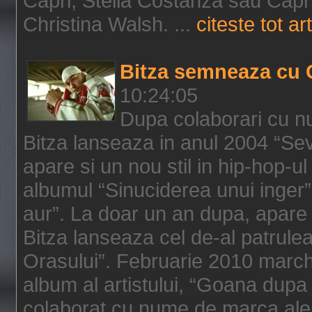
Capri, Stella Costanza sau Capri
Christina Walsh. ...
citeste tot art
Bitza semneaza cu 
10:24:05
Dupa colaborari cu n
Bitza lanseaza in anul 2004 “Sev
apare si un nou stil in hip-hop-u
albumul “Sinuciderea unui inger”,
aur”. La doar un an dupa, apare 
Bitza lanseaza cel de-al patrulea
Orasului”. Februarie 2010 marche
album al artistului, “Goana dupa f
colaborat cu nume de marca ale 