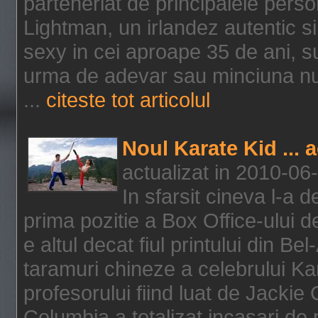
parteneriat de principalele person
Lightman, un irlandez autentic si 
sexy in cei aproape 35 de ani, s
urma de adevar sau minciuna nu l
...
citeste tot articolul
Noul Karate Kid ... 
actualizat in 2010-06
In sfarsit cineva l-a
prima pozitie a Box Office-ului de
e altul decat fiul printului din Be
taramuri chineze a celebrului Kar
profesorului fiind luat de Jackie
Columbia a totalizat incasari de