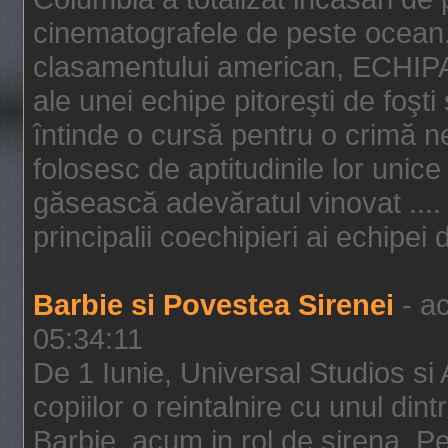
cinematografele de peste ocean.
clasamentului american, ECHIPA
ale unei echipe pitoreşti de foşti
întinde o cursă pentru o crimă n
folosesc de aptitudinile lor unic
găsească adevăratul vinovat .... 
principalii coechipieri ai echipei 
Barbie si Povestea Sirenei
- ac
05:34:11
De 1 Iunie, Universal Studios si
copiilor o reintalnire cu unul din
Barbie, acum in rol de sirena. Pei