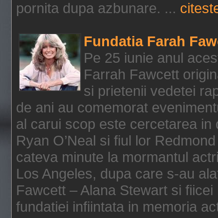
pornita dupa azbunare. ...
citeste
Fundatia Farah Faw
Pe 25 iunie anul acest
Farrah Fawcett origin
si prietenii vedetei r
de ani au comemorat evenimentul
al carui scop este cercetarea in
Ryan O’Neal si fiul lor Redmond
cateva minute la mormantul actri
Los Angeles, dupa care s-au alat
Fawcett – Alana Stewart si fiicei
fundatiei infiintata in memoria act