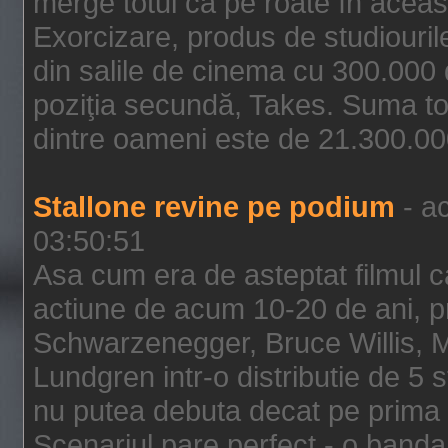
merge totul ca pe roate în aceas
Exorcizare, produs de studiouril
din salile de cinema cu 300.000 d
poziţia secundă, Takes. Suma to
dintre oameni este de 21.300.000
Stallone revine pe podium
- ac
03:50:51
Asa cum era de asteptat filmul ca
actiune de acum 10-20 de ani, p
Schwarzenegger, Bruce Willis, 
Lundgren intr-o distributie de 5 
nu putea debuta decat pe prima 
Scenariul pare perfect - o banda