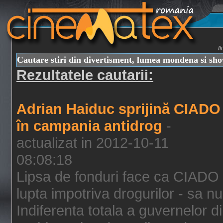
I
Cautare stiri din divertisment, lumea mondena si sh
Rezultatele cautarii:
Adrian Haiduc sprijină CIADO
în campania antidrog
-
actualizat in 2012-10-11
08:08:18
Lipsa de fonduri face ca CIADO 
lupta impotriva drogurilor - sa nu
Indiferenta totala a guvernelor d