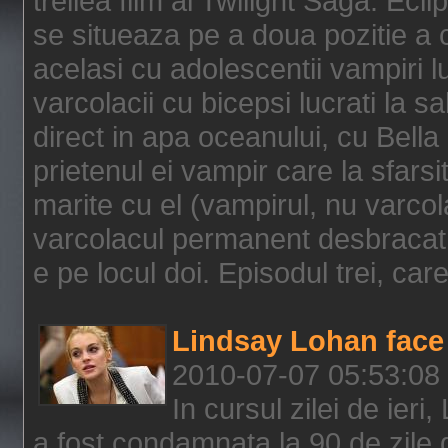
treilea film al Twilight Saga: Ec
se situeaza pe a doua pozitie a c
acelasi cu adolescentii vampiri lu
varcolacii cu bicepsi lucrati la s
direct in apa oceanului, cu Bell
prietenul ei vampir care la sfars
marite cu el (vampirul, nu varcol
varcolacul permanent desbracat 
e pe locul doi. Episodul trei, care
Lindsay Lohan face 
2010-07-07 05:53:08
In cursul zilei de ier
a fost condamnata la 90 de zile 