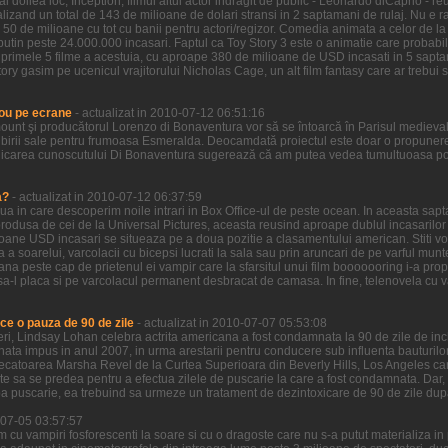
l doilea loc, Inception, filmul altui actor indragit de public - Leonardo diCaprio - re
zand un total de 143 de milioane de dolari stransi in 2 saptamani de rulaj. Nu e ra
 50 de milioane cu tot cu banii pentru actori/regizor. Comedia animata a celor de la
putin peste 24.000.000 incasari. Faptul ca Toy Story 3 este o animatie care probabi
n primele 5 filme a acestuia, cu aproape 380 de milioane de USD incasati in 5 sapta
ory gasim pe ucenicul vrajitorului Nicholas Cage, un alt film fantasy care ar trebui sa
ou pe ecrane
- actualizat in 2010-07-12 06:51:16
ount şi producătorul Lorenzo di Bonaventura vor să se întoarcă în Parisul medieva
birii sale pentru frumoasa Esmeralda. Deocamdată proiectul este doar o propunere 
icarea cunoscutului Di Bonaventura sugerează că am putea vedea tumultuoasa pove
a?
- actualizat in 2010-07-12 06:37:59
ziua in care descoperim noile intrari in Box Office-ul de peste ocean. In aceasta sa
odusa de cei de la Universal Pictures, aceasta reusind aproape dublul incasarilor ce
ioane USD incasari se situeaza pe a doua pozitie a clasamentului american. Stiti voi
a a soarelui, varcolacii cu bicepsi lucrati la sala sau prin aruncari de pe varful munt
ana peste cap de prietenul ei vampir care la sfarsitul unui film booooooring i-a prop
a-l placa si pe varcolacul permanent desbracat de camasa. In fine, telenovela cu vamp
ce o pauza de 90 de zile
- actualizat in 2010-07-07 05:53:08
 ieri, Lindsay Lohan celebra actrita americana a fost condamnata la 90 de zile de in
nata impus in anul 2007, in urma arestarii pentru conducere sub influenta bauturilor
decatoarea Marsha Revel de la Curtea Superioara din Beverly Hills, Los Angeles care
ate sa se predea pentru a efectua zilele de puscarie la care a fost condamnata. Dar,
a puscarie, ea trebuind sa urmeze un tratament de dezintoxicare de 90 de zile dup
0-07-05 03:57:57
lm cu vampiri fosforescenti la soare si cu o dragoste care nu s-a putut materializa i