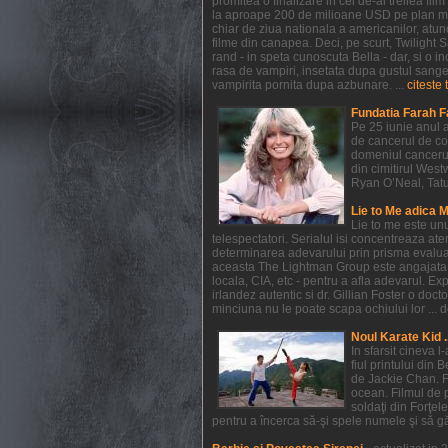
promitea o finalizare in cel de-al treilea f
la aproape 200 de milioane USD pe plan mondi
chiar de ziua nationala a americanilor, atunc
filme din canapea. Deci, pe scurt, Twilight
rand - in speta cunoscuta Bella - dar, si o in
rasa de vampiri, insetata dupa gustul sangelui
vampirita pornita dupa azbunare. ...
citeste 
Fundatia Farah F
Pe 25 iunie anul a
de cancerul de co
domeniul cancerul
din cimitirul West
Ryan O’Neal, Tatum 
Lie to Me adica 
Lie to me este un
telespectatori. Serialul isi concentreaza at
determinarea adevarului prin prisma evaluarii
aceasta The Lightman Group este angajata pe 
locala, CIA, etc - pentru a afla adevarul. Exp
irlandez autentic si dr. Gillian Foster o do
minciuna nu le poate scapa ochiului lor ... de
Noul Karate Kid .
In sfarsit cineva 
fiul printului din 
de Jackie Chan. F
ocean. Filmul de 
soldaţi din Forţel
pentru a încerca să-şi spele numele şi să găs