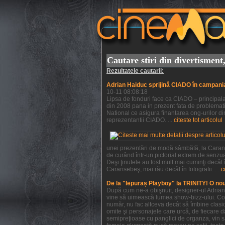
Cautare stiri din divertismen
Rezultatele cautarii:
Adrian Haiduc sprijină CIADO în campani
10-11 08:08:18
Lipsa de fonduri face ca CIADO – principala 
din 2008 pana in prezent fata de problemati
National ce asigura finantarea ong-urilor din
reprezentantii CIADO. ...
citeste tot articolul
unei prezentări de modă sâmbătă, la Caranse
de curând într-un pictorial extrem de senzu
Deşi ţinutele au fost mult mai cuminţi decât
Caransebeş, mai rău decât în fotografii. ...
c
De la "Iepuraș Playboy" la TRINITY! O no
După cum ne-a obişnuit, designer-ul Adrian H
vine să uimească lumea show-bizz-ului. Colec
număr, nu fac altceva decât să îmbine clasic
omite şi personajele care urcă, de fiecare da
semipreţioase cu panglici de organza, vin s