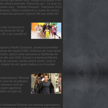
primul sau album solo. Odata cu el apare si un
re artistul primeste “Discul de aur”. La doar un
urban soul , “Sufletul Orasului”. Februarie 2010
l timpului, Bitza a colaborat cu nume de marca
ernationala precum Cypress Hill sau artisti din
m care se bucura in
suma recod de 50 de
3D, s-au investit 10
gizorul Martin Scorsese, laureat al premiilor
ziune de canalul HBO. Actiunea din noul serial
ricane, atunci cand vanzarea si distributia de
fera din anii 1920: tocmai s-a terminat Marele
e de vanzare, pentru pretul corect, chiar si
reptul de vot, apare radioul ca si noutate
lungmetrajului "Michael
i celui de-al patrulea
scenariu scris iar
ul super-agentului
nteles un plan de
rile Paramount Pictures vor relansa capodopera