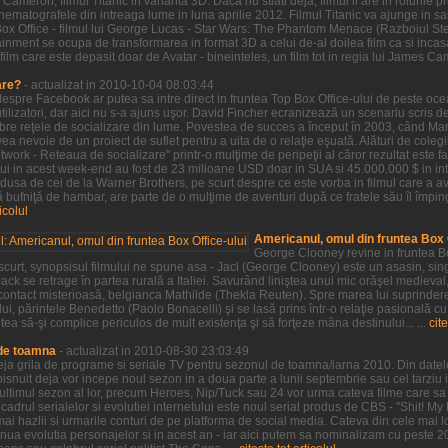
Cameron, filmul Titanic in varianta 3D. Daca nu stiati deja, filmul ii are in rolurile
 cinematografele din intreaga lume in luna aprilie 2012. Filmul Titanic va ajunge in
Box Office - filmul lui George Lucas - Star Wars: The Phantom Menace (Razboiul S
inment se ocupa de transformarea in format 3D a celui de-al doilea film ca si incasa
film care este depasit doar de Avatar - bineinteles, un film tot in regia lui James Ca
are?
- actualizat in 2010-10-04 08:03:44
 despre Facebook ar putea sa intre direct in fruntea Top Box Office-ului de peste oc
ilizatori, dar aici nu s-a ajuns uşor. David Fincher ecranizează un scenariu scris 
ebre reţele de socializare din lume. Povestea de succes a început în 2003, când M
a nevoie de un proiect de suflet pentru a uita de o relaţie eşuată. Alături de colegii
twork - Reteaua de socializare" printr-o mulţime de peripeţii al căror rezultat este 
lui in acest week-end au fost de 23 milioane USD doar in SUA si 45.000.000 $ in in
dusa de cei de la Warner Brothers, pe scurt despre ce este vorba in filmul care a av
bufniţă de hambar, are parte de o mulţime de aventuri după ce fratele său îl împin
ticolul
Americanul, omul din fruntea Box O
George Clooney revine in fruntea Bo
 scurt, synopsisul filmului ne spune asa - Jacl (George Clooney) este un asasin, sin
ack se retrage în partea rurală a Italiei. Savurând liniştea unui mic orăşel medieval
ontact misterioasă, belgianca Mathilde (Thekla Reuten). Spre marea lui suprindere,
ui, părintele Benedetto (Paolo Bonacelli) şi se lasă prins într-o relaţie pasională cu
tea să-şi complice periculos de mult existenţa şi să forţeze mâna destinului... ...
cite
 de toamna
- actualizat in 2010-08-30 23:03:49
 deja grila de programe si seriale TV pentru sezonul de toamna/iarna 2010. Din datel
snuit deja vor incepe noul sezon in a doua parte a lunii septembrie sau cel tarziu i
t ultimul sezon al lor, precum Heroes, Nip/Tuck sau 24 vor urma cateva filme care s
cadrul serialelor si evolutiei internetului este noul serial produs de CBS - "Shit! My
mai hazlii si urmarile conturi de pe platforma de social media. Cateva din cele mai l
tinua evolutia personajelor si in acest an - iar aici putem sa nominalizam cu peste 2