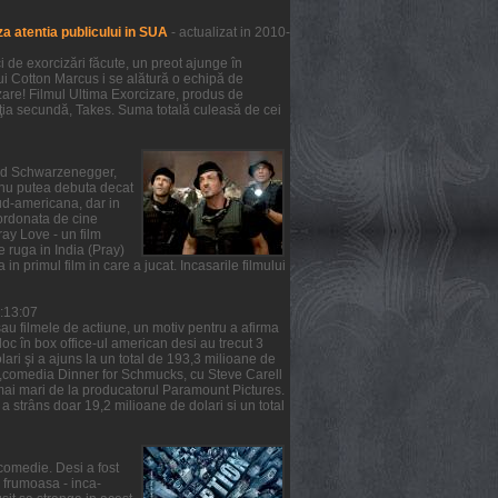
a atentia publicului in SUA
- actualizat in 2010-
de exorcizări făcute, un preot ajunge în
lui Cotton Marcus i se alătură o echipă de
zare! Filmul Ultima Exorcizare, produs de
ziţia secundă, Takes. Suma totală culeasă de cei
nold Schwarzenegger,
m nu putea debuta decat
ud-americana, dar in
oordonata de cine
ray Love - un film
e ruga in India (Pray)
 in primul film in care a jucat. Incasarile filmului
6:13:07
au filmele de actiune, un motiv pentru a afirma
 loc în box office-ul american desi au trecut 3
ari şi a ajuns la un total de 193,3 milioane de
ea ,comedia Dinner for Schmucks, cu Steve Carell
t mai mari de la producatorul Paramount Pictures.
a strâns doar 19,2 milioane de dolari si un total
comedie. Desi a fost
a frumoasa - inca-