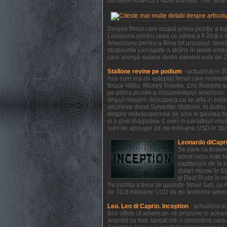
serialele America's Most Wanted, The Simpso
Despre filmul care ocupă prima poziţie a to
Louisiana pentru ceea ce părea a fi încă o e
televiziune pentru a filma tot procesul: bi
studiourile Lionsgate a strâns în week-endul
care alungă satana dintre oameni este de 21
Stallone revine pe podium
- actualizat in 
Asa cum era de asteptat filmul care reunest
Bruce Willis, Mickey Rourke, Eric Roberts s
pe prima pozitie a clasamentului american. 
timpul misiunii descopera ca se alfa in mijl
altcineva decat Sylvester Stallone, in dublu 
despre redescoperirea de sine si gasirea bucu
si a gasi dragostea (Love) in paradisul insule
sunt de aproape 24 de milioane USD in SUA 
Leonardo diCapri
Se pare ca filmel
acest lucru este f
saptamani de la la
dolari numai în S
şi Paul Rudd în ro
Pe pozitia a treia se gaseste filmul Salt, c
de 70,8 milioane USD de pe teritoriile ameri
Leo. Leo di Caprio. Inception
- actualizat 
Box office-ul american ne propune in aceas
anuntat cu fast, lansat intr-o atmosfera car