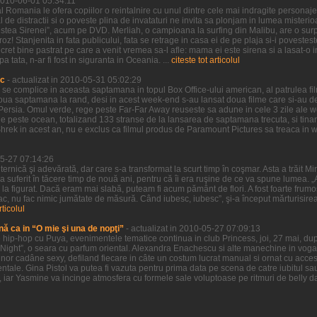
 2010-06-01 05:34:11
 Romania le ofera copiilor o reintalnire cu unul dintre cele mai indragite personaje 
l de distractii si o poveste plina de invataturi ne invita sa plonjam in lumea misteri
estea Sirenei”, acum pe DVD. Merliah, o campioana la surfing din Malibu, are o surpr
oz! Stanjenita in fata publicului, fata se retrage in casa ei de pe plaja si-i povestes
ret bine pastrat pe care a venit vremea sa-l afle: mama ei este sirena si a lasat-o i
tata, n-ar fi fost in siguranta in Oceania. ...
citeste tot articolul
ic
- actualizat in 2010-05-31 05:02:29
a se complice in aceasta saptamana in topul Box Office-ului american, al patrulea f
doua saptamana la rand, desi in acest week-end s-au lansat doua filme care si-au d
of Persia. Omul verde, rege peste Far-Far Away reuseste sa adune in cele 3 zile ale
 peste ocean, totalizand 133 stranse de la lansarea de saptamana trecuta, si tinand
Shrek in acest an, nu e exclus ca filmul produs de Paramount Pictures sa treaca in
05-27 07:14:26
uternică şi adevărată, dar care s-a transformat la scurt timp în coşmar. Asta a trăit M
 a suferit în tăcere timp de nouă ani, pentru că îi era ruşine de ce va spune lumea. „A
şi la figurat. Dacă eram mai slabă, puteam fi acum pământ de flori. A fost foarte frumo
ac, nu fac nimic jumătate de măsură. Când iubesc, iubesc”, şi-a început mărturisire
rticolul
nă ca in “O mie şi una de nopţi”
- actualizat in 2010-05-27 07:09:13
hip-hop cu Puya, evenimentele tematice continua in club Princess, joi, 27 mai, dup
Night”, o seara cu parfum oriental. Alexandra Enachescu si alte manechine in voga 
nor cadâne sexy, defiland fiecare in câte un costum lucrat manual si ornat cu accesor
ntale. Gina Pistol va putea fi vazuta pentru prima data pe scena de catre iubitul sa
, iar Yasmine va incinge atmosfera cu formele sale voluptoase pe ritmuri de belly da