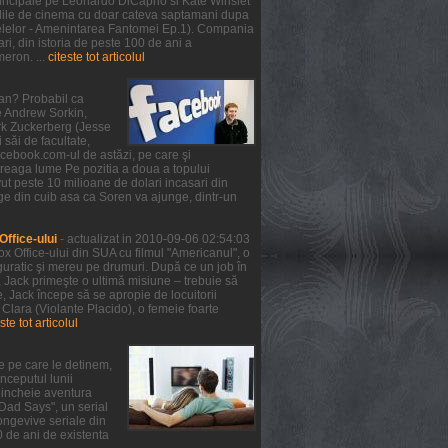
 principale pe Leonardo DiCaprio si Kate Winslet
 salile de cinema cu doar cateva saptamani dupa
telelor - Amenintarea Fantomei Ep.1). Compania
ri, din istoria de peste 100 de ani a
meron. ...
citeste tot articolul
ean? Probabil ca
de Andrew Sorkin,
ark Zuckerberg (Jesse
 săi de facultate,
facebook.com-ul de astăzi, pe care şi
treaga lume Pe pozitia a doua a topului
ut peste 10 milioane de dolari incasari din
ge din cuib asa ca Soren va ajunge, dintr-un
ffice-ului
- actualizat in 2010-09-06 02:54:03
x Office-ului din SUA cu filmul "Americanul", o
guratic şi mereu pe drumuri. După ce un job în
, Jack primeşte o ultimă misiune – trebuie să
 Jack începe să se apropie de locuitorii
 Clara (Violante Placido), o femeie foarte
ste tot articolul
e pe care le detinem,
nceputul lunii
a incheie aventura
 Dad Says", un serial
ongevive seriale din
0 de ani de existenta