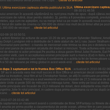
ns sau celebrul serial politist The Cops. ...
citeste tot articolul
Ultima exorcizare capteaz
08-30 01:46:58
pului american în această săptămână nu sunt prea multe de spus - după câteva zeci 
xorcizare de rutină, doar pentru statistici. Şi, pentru a fi povestea completă, preotu
neînteles, aşa cum ne aşteptăm, nu va merge totul ca pe roate în această nouă exorci
 trecut din salile de cinema cu 300.000 de dolari mai mult decât filmul aflat pe po
.300.000 de verzişori. ...
citeste tot articolul
2010-08-16 03:50:51
e actorii filmelor de actiune de acum 10-20 de ani, precum Sylvester Stallone, Ar
au Dolph Lundgren intr-o distributie de 5 stele alaturi de Jet Li sau Jason Stratha
Scenariul pare perfect - o banda de mercenari este trimisa sa dea jos o dictatura s
ocul unei panze de paianjen alcatuita din tradari si minciuni. Toata actiunea este c
rol de director si actor principal.Pe pozitia a doua gasim filmul Juliei Roberts, Eat P
riilor vietii, care in acceptiunea eroinei principale sunt a manca (Eat) in Italia, a t
i Bali, intr-o calatorie care implica 4 continente si o actrita la fel de fermecatoare ca
si 50 de milioane pe intreg globul in acest week-end. ...
citeste tot articolul
o dupa 3 saptamani e tot in fruntea Box Office SUA
- actualizat in 2010-08-02 0
e SF au in aceasta vara mai mult succes in Box Office-ul american decat comediile s
aptul ca Inception, noul film al lui Christopher Nolan, se află în continuare pe primul
nsarea acestuia. Pelicula a avut weekend-ul trecut încasări de 27,5 milioane de dol
tatele Unite si peste 500 de milioane in intreaga lume.. New entry pe locul al doil
lurile principale are încasări de 23,3 milioane de dolari, desi asteptarile erau mul
u Angelina Jolie în rolul principal, in cadere dupa prima saptamana cu un loc după ce 
cane. ...
citeste tot articolul
in 2010-07-26 03:42:46
ta saptamana un clasament avand o combinatie de filme SF/Fantasy cu filmele de 
e-l anunta pe prima pozitie a clasamentului de peste ocean, ultimul film in care joac