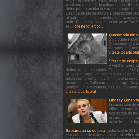
Angelina Jolie n-a reusit decat clasarea pe a
weekend peste 43 de milioane de USD, totali
deloc pentru un film in care s-au bagat doar
Despicable Me se afla pe a treia pozitie cu 
al patrulea film il demonstreaza prezenta i
unite. Pe locul 4 insa, cu un loc peste Toy St
el. ...
citeste tot articolul
Quasimodo din n
Studiourile Param
Quasimodo şi a iu
Paramount şi impl
citeste tot articolul
Sfarsit de eclips
A venit si lunea, 
detinut de catre comedia "Despicable Me" pr
al Twilight Saga: Eclipse, care cu 33 de mil
adolescentii vampiri lucitori in lumina direct
oceanului, cu Bella care este indragostita p
(vampirul, nu varcolacul) desi ea incepuse s
citeste tot articolul
Lindsay Lohan fa
In cursul zilei de
eliberare conditio
fost dictata de ju
in care actrita po
nu se termina dup
Saptamana cu eclipsa
- actualizat in 201
Asa cum era de asteptat, cel de-al treilea fi