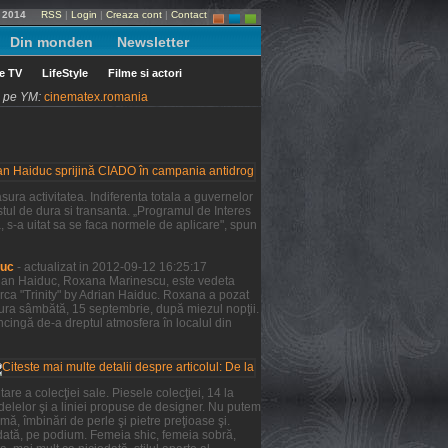
e 2014
RSS
|
Login
|
Creaza cont
|
Contact
Din monden
Newsletter
le TV
LifeStyle
Filme si actori
ni pe YM:
cinematex.romania
ura activitatea. Indiferenta totala a guvernelor
tul de dura si transanta. „Programul de Interes
a, s-a uitat sa se faca normele de aplicare", spun
duc
- actualizat in 2012-09-12 16:25:17
Adrian Haiduc, Roxana Marinescu, este vedeta
rca "Trinity" by Adrian Haiduc. Roxana a pozat
şura sâmbătă, 15 septembrie, după miezul nopţii.
ncingă de-a dreptul atmosfera în localul din
re a colecţiei sale. Piesele colecţiei, 14 la
odelelor şi a liniei propuse de designer. Nu putem
mă, îmbinări de perle şi pietre preţioase şi.
 dată, pe podium. Femeia shic, femeia sobră,