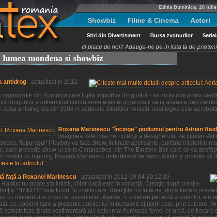
Editia Duminica, 20 Iuli
Showbiz
Filme & Cinema
Actori
Stiri din Divertisment
Bursa zvonurilor
Seria
Iti place de noi? Adauga-ne pe in lista ta de priete
t, lumea mondena si showbiz
a antidrog
- actualizat in 2012-
organizatie din Romania care lupta impotriva drogurilor - sa nu isi mai poata desfas
ca drogurilor a determinat conducerea acestei organizatii sa ia aceasta decizie des
 zona antidrog sta din 2008 in sertarele diferitilor ministri, desi legea este aprobat
Roxana Marinescu "încinge" podiumul pentru Adrian Hai
Imaginea celei mai noi colecţii a designerului de bijuterii 
beş. "Iepuraşul" Playboy va face show, în ţinute apetisante, purtând bijuteriile ma
al, care precede show-ul de la Caransebeş, din The Einstein Bar, care se va desfă
 în revista cu iepuraş, Roxana Marinescu debortează de senzualitate şi promite să î
iteste tot articolul
uă faţă a Roxanei Marinescu
- actualizat in 2012-09-04 20:12:39
aiduc nu poate sta linistit, chiar dacă este în vacanţă. Creaţie după creaţie,
ţia "TRINITY" face furori, în continuare. Reacţiile nu întârzie, după fiecare prezenta
ul cu modernul si chiar cu. excentricul. Aşadar, o corelare perfectă a culorilor, a m
tă, pe podium spre a prezenta publicului minunatele bijuterii care, prin culoare, for
ă completeze ţinuta vestimentară ale celor mai frumoase femei ce urcă, de fiecare