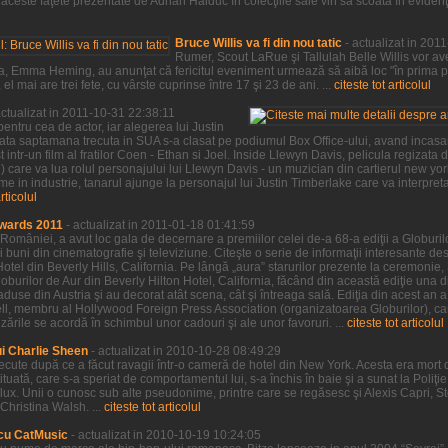
ceste faţete prezentate de Adrian Haiduc în colecţiile sale vin să scoată în evidenţa,
Bruce Willis va fi din nou tatic
- actualizat in 201
Rumer, Scout LaRue şi Tallulah Belle Willis vor ave
a sa, Emma Heming, au anunţat că fericitul eveniment urmează să aibă loc "în prima 
l mai are trei fete, cu vârste cuprinse între 17 şi 23 de ani. ...
citeste tot articolul
actualizat in 2011-10-31 22:38:11
entru cea de actor, iar alegerea lui Justin
sata saptamana trecuta in SUA s-a clasat pe podiumul Box Office-ului, avand incasar
 intr-un film al fratilor Coen - Ethan si Joel. Inside Llewyn Davis, pelicula regizata de
ve) care va lua rolul personajului lui Llewyn Davis - un muzician din cartierul new yo
e in industrie, tanarul ajunge la personajul lui Justin Timberlake care va interpre
articolul
wards 2011
- actualizat in 2011-01-18 01:41:59
 României, a avut loc gala de decernare a premiilor celei de-a 68-a ediţii a Globurilor
 buni din cinematografie şi televiziune. Citeşte o serie de informaţii interesante desp
Hotel din Beverly Hills, California. Pe lângă „aura” starurilor prezente la ceremonie,
burilor de Aur din Beverly Hilton Hotel, California, făcând din această ediţie una d
 aduse din Austria şi au decorat atât scena, cât şi întreaga sală. Ediţia din acest an 
sell, membru al Hollywood Foreign Press Association (organizatoarea Globurilor), car
rile se acordă în schimbul unor cadouri şi ale unor favoruri. ...
citeste tot articolul
ui Charlie Sheen
- actualizat in 2010-10-28 08:49:29
trecute după ce a făcut ravagii într-o cameră de hotel din New York. Acesta era mort 
tituată, care s-a speriat de comportamentul lui, s-a închis în baie şi a sunat la Poliţ
de lux. Unii o cunosc sub alte pseudonime, printre care se regăsesc şi Alexis Capri, 
Christina Walsh. ...
citeste tot articolul
cu CatMusic
- actualizat in 2010-10-19 10:24:05