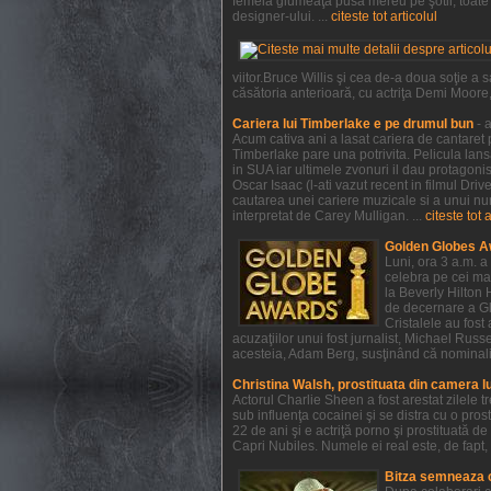
femeia glumeaţă pusă mereu pe şotii, toate a
designer-ului. ...
citeste tot articolul
viitor.Bruce Willis şi cea de-a doua soţie 
căsătoria anterioară, cu actriţa Demi Moore, e
Cariera lui Timberlake e pe drumul bun
- 
Acum cativa ani a lasat cariera de cantaret p
Timberlake pare una potrivita. Pelicula lan
in SUA iar ultimele zvonuri il dau protagonist
Oscar Isaac (l-ati vazut recent in filmul Dri
cautarea unei cariere muzicale si a unui num
interpretat de Carey Mulligan. ...
citeste tot 
Golden Globes A
Luni, ora 3 a.m. a
celebra pe cei mai
la Beverly Hilton 
de decernare a Glo
Cristalele au fost
acuzaţiilor unui fost jurnalist, Michael Rus
acesteia, Adam Berg, susţinând că nominaliză
Christina Walsh, prostituata din camera l
Actorul Charlie Sheen a fost arestat zilele 
sub influenţa cocainei şi se distra cu o pros
22 de ani şi e actriţă porno şi prostituată 
Capri Nubiles. Numele ei real este, de fapt, 
Bitza semneaza 