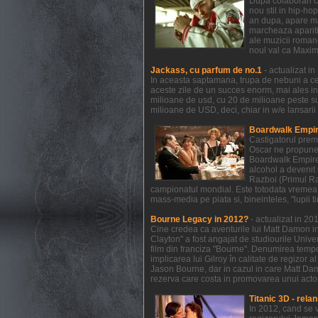
Dupa colaborari c
nou stil in hip-ho
an dupa, apare mat
marcheaza aparitia
ale muzicii romane
noul val ca Maxim
Jackass, cu parfum de no.1
- actualizat i
In aceasta saptamana, trupa de nebuni a celo
aceste zile de un succes enorm, mai ales in
milioane de usd, cu 20 de milioane peste s
milioane de USD, deci, chiar in w/e lansarii
Boardwalk Empire
Castigatorul prem
Oscar ne propune 
Boardwalk Empire a
alcohol a devenit 
Razboi (Primul Raz
campionatul mondial. Este totodata vremea 
mass-media pe piata si, bineinteles, "lupii t
Bourne Legacy in 2012?
- actualizat in 2
Cine credea ca aventurile lui Matt Damon in
Clayton" a fost angajat de studiourile Unive
film din franciza "Bourne". Denumirea temp
implicarea lui Gilroy în calitate de regizor 
Jason Bourne, dar in cazul in care Matt Dam
rezerva care costa in promovarea unui actor 
Titanic 3D - relan
In 2012, cand se 