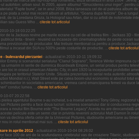
u nume de marca ale hip-hop-ului romanesc, Bitza lanseaza in anul 2004 “Sevraj”, 
p-ul autohton: urban soul. In 2005, apare albumul “Sinuciderea unui inger”, pentru ca
erialul “Fapte bune”, iar in anul 2008, Bitza lanseaza cel de-al patrulea album de 
 pe piata a celui mai recent album al artistului, “Goana dupa fericire”. De-a lungu
sti, de la Loredana Groza, la Holograf sau Artan, dar si cu artisti de notorietate int
ilian sau Guess Who ...
citeste tot articolul
n 2010-10-18 03:22:25
r de la Jackass revine pe marile ecrane cu cel de-al treilea film - Jackass 3D - fil
 publicul tinta - tinerii - reusind sa incaseze din cinematografele de peste ocean 
uma previzionata de producator. Mai trebuie mentionat ca pentru a produce Jackass 
 filmul a incasat din SUA cu 500% peste costurile de productie. ...
citeste tot articolul
 - bulevardul pierzaniei
- actualizat in 2010-10-11 19:09:32
iilor Emmy si scenaristul serialului "Clanul Soprano", Terence Winter impreuna cu re
sa urmarim in serile de duminica Boardwalk Empire, un serial produs pentru televi
re loc in orasul american Atlantic City, in anii 1920 la inceputurile prohibitiei ame
ilegala pe teritoriul Statelor Unite. Situatia prezentata in serial reda autentic atmos
boi Mondial n.r.), Wall Street este pe calea boom-ului economis si absolut totul est
schimbarilor in societatea americana, vremea cand emanciparea femeii va duce la d
ineri" conduc lumea. ...
citeste tot articolul
010-10-07 20:22:58
 pielea agentului Bourne s-au incheiat, s-a inselat amarnic! Tony Gilroy, regizorul 
rsal Pictures pentru a face doua lucruri: scrierea scenariului dar si conducerea regie
orara a noului film Bourne este "The Bourne Legacy".Acesta nu are deocamdată un 
al acestei pelicule este un semn clar in privinta revenirii actorului Matt Damon în rol
on va declina oferta celor de la Universal Pictures, studiourile americane au binei
nou in rolul mentionat mai sus. ...
citeste tot articolul
sare in aprilie 2012
- actualizat in 2010-10-04 08:26:02
vor face 100 de ani de la scufundarea celebrului vas de croaziere Titanic, studiou