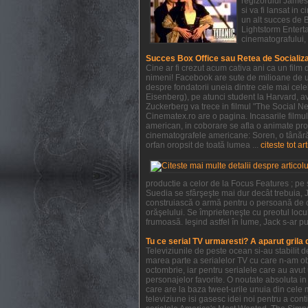
regizorului James 
si va fi lansat in
un alt succes de 
Lightstorm Enterta
cinematografului, 
Succes Box Office sau Retea de Socializ
Cine ar fi crezut acum cativa ani ca un film
nimeni! Facebook are sute de milioane de ut
despre fondatorii uneia dintre cele mai cel
Eisenberg), pe atunci student la Harvard, ave
Zuckerberg va trece in filmul "The Social Ne
Cinematex.ro are o pagina. Incasarile filmu
american, in coborare se afla o animate pro
cinematografele americane: Soren, o tânără 
orfan oropsit de toată lumea ...
citeste tot ar
productie a celor de la Focus Features ; pe
Suedia se sfârşeşte mai dur decât trebuia, J
construiască o armă pentru o persoană de c
orăşelului. Se împrieteneşte cu preotul locul
frumoasă. Ieşind astfel în lume, Jack s-ar pu
Tu ce serial TV urmaresti? A aparut grila
Televiziunile de peste ocean si-au stabilit
marea parte a serialelor TV cu care n-am obi
octombrie, iar pentru serialele care au avu
personajelor favorite. O noutate absoluta in 
care are la baza tweet-urile unuia din cele 
televiziune isi gasesc idei noi pentru a con