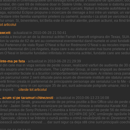
ilm a adaunat in cinematografele din intreaga lume peste 3 milioane de spectatori, duc
al, din care 69 de milioane doar in Statele Unite, incasari reduse si datorita proas
i cand US Citizen-ul sta acasa, cu pop-corn, curcani, fripturi si bezele autohtone si 
 Saga, episodul Eclipse propune o incercare de menage a troi intre un vampir, un var
clestare intre familia vampirilor prieteni cu oamenii, avandu-i ca aliati pe varcolacii 
 uman. Si, bineinteles, tot Bella este in centrul atentie, pardon actiunii, ea fiind tin
tot articolul
awcett
- actualizat in 2010-06-28 21:50:41
cesta a trecut un an de la decesul actritei Farrah Fawcett originara din Texas, SUA 
lon la varsta de 62 de ani au comemorat evenimentul dand numele ei unei fundatii 
ui.Partenerul de viata Ryan O’Neal si fiul lor Redmond O’Neal s-au recules impreu
wood Memorial din Los Angeles, dupa care s-au alaturat celei mai bune prietene a lui
O’Neal in birourile fundatiei infiintata in memoria actritei, fundatie care are sediul i
Minte-ma pe fata
- actualizat in 2010-06-28 21:29:39
ul din cele mai in voga seriale de peste ocean, realizand varfuri de audienta de 30
entia asupra unei firme particulare, The Lightman Group, ai carei angajati au devenit 
 expesiilor faciale si a ticurilor comportamentale involuntare. Ai inteles ceva pana 
parcursul celor 2 serii difuzate pana acum de diversele institutii ale statului ameri
ertii firmei creata in parteneriat de principalele personaje ale serialului Lie to Me -
ctorita psiholog sexy in cei aproape 35 de ani, sunt adevarate poligrafe umane, nici
 experti. ...
citeste tot articolul
.. acum si pe taramuri chinezesti
- actualizat in 2010-06-13 23:16:08
l-a detronat pe Shrek, grasunul verde de pe prima pozitie a Box Office-ului de peste oc
Bel-Air - Jaden Smith, intr-o ecranizare pe taramuri chineze a celebrului Karate Kid ...
ilmul produs de Sony Pictures / Columbia a totalizat incasari de peste 56 de mili
pe pozitia a doua a clasamentului american, ECHIPA DE ŞOC urmăreşte isprăvile înd
e Speciale, cărora li se întinde o cursă pentru o crimă nesăvârşită de ei. Devenind "pr
ească adevăratul vinovat .... dar sunt sigur ca deja stiti cine sunt principalii coechi