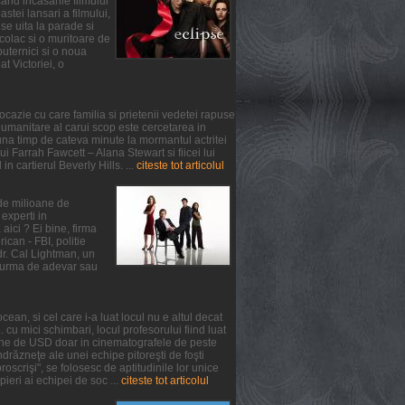
and incasarile filmului
tei lansari a filmului,
se uita la parade si
colac si o muritoare de
puternici si o noua
at Victoriei, o
ocazie cu care familia si prietenii vedetei rapuse
umanitare al carui scop este cercetarea in
na timp de cateva minute la mormantul actritei
 Farrah Fawcett – Alana Stewart si fiicei lui
n cartierul Beverly Hills. ...
citeste tot articolul
 de milioane de
experti in
aici ? Ei bine, firma
can - FBI, politie
 dr. Cal Lightman, un
 o urma de adevar sau
ean, si cel care i-a luat locul nu e altul decat
. cu mici schimbari, locul profesorului fiind luat
oane de USD doar in cinematografele de peste
răzneţe ale unei echipe pitoreşti de foşti
oscrişi", se folosesc de aptitudinile lor unice
pieri ai echipei de soc ...
citeste tot articolul