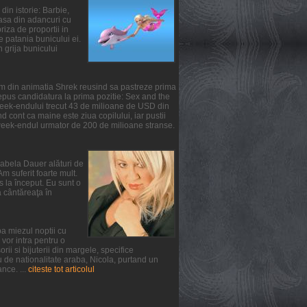
din istorie: Barbie,
oasa din adancuri cu
iza de proportii in
te patania bunicului ei.
n grija bunicului
ilm din animatia Shrek reusind sa pastreze prima
epus candidatura la prima pozitie: Sex and the
 week-endului trecut 43 de milioane de USD din
 cont ca maine este ziua copilului, iar pustii
 week-endul urmator de 200 de milioane stranse.
irabela Dauer alături de
m suferit foarte mult.
s la început. Eu sunt o
a cântăreaţa în
a miezul noptii cu
vor intra pentru o
ii si bijuterii din margele, specifice
u de nationalitate araba, Nicola, purtand un
nce. ...
citeste tot articolul