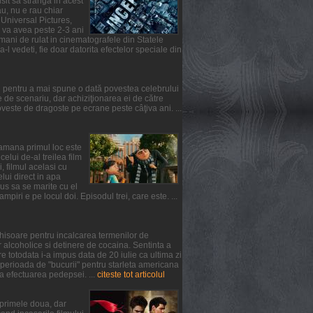
usit sa stranga in acest
u, nu e rau chiar
 Universal Pictures,
l va avea peste 2-3 ani
mani de rulat in cinematografele din Statele
-l vedeti, fie doar datorita efectelor speciale din
l pentru a mai spune o dată povestea celebrului
de scenariu, dar achiziţionarea ei de către
ste de dragoste pe ecrane peste câţiva ani. ...
ptamana primul loc este
lui de-al treilea film
, filmul acelasi cu
elui direct in apa
us sa se marite cu el
iri e pe locul doi. Episodul trei, care este. ...
chisoare pentru incalcarea termenilor de
 alcoholice si detinere de cocaina. Sentinta a
 totodata i-a impus data de 20 iulie ca ultima zi
 perioada de "bucurii" pentru starleta americana
a efectuarea pedepsei. ...
citeste tot articolul
n primele doua, dar