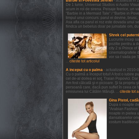
Barbie si Povestea Sirenei
- actualizat in
De 1 Iunie, Universal Studios si Audio Visual
acum in rol de sirena. Peisaje feerice, un va
“Barbie in a Mermaid Tale” / “Barbie in Pov
timpul unui concurs: parul ei devine, brusc, r
Asa afla ca parul ei roz este dovada unui sec
fiindca un bebelus doar pe jumatate om, dupa 
Shrek cel putern
Lucrurile incep s
pozitie pentru a 
city 2 si Prince 
cinematografele de
vor sa-l vada pe 
...
citeste tot articolul
A inceput cu o palma
- actualizat in 2010-
Cu o palmă a început totul! A fost o iubire p
cel de-al doilea ei soţ, Traian Popovici. Dar
Am fost călcată şi-n picioare. Şi la propriu 
persoană care, dacă pun suflet în ceea ce f
emisiunea lui Cătălin Măruţă. ...
citeste tot a
Gina Pistol, cadâ
Dupa o noapte de 
“Arabian Fashion 
noapte in pielea u
dansatoarelor orie
costum traditional