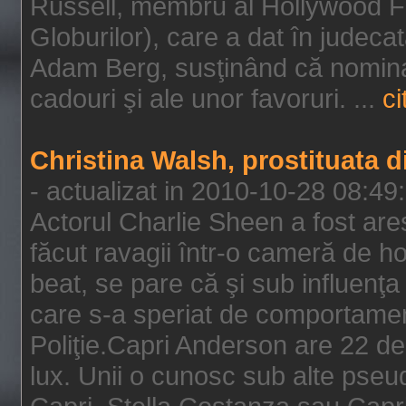
Russell, membru al Hollywood F
Globurilor), care a dat în judeca
Adam Berg, susţinând că nominal
cadouri şi ale unor favoruri. ...
ci
Christina Walsh, prostituata 
- actualizat in 2010-10-28 08:49
Actorul Charlie Sheen a fost ares
făcut ravagii într-o cameră de h
beat, se pare că şi sub influenţa 
care s-a speriat de comportamentu
Poliţie.Capri Anderson are 22 de 
lux. Unii o cunosc sub alte pseu