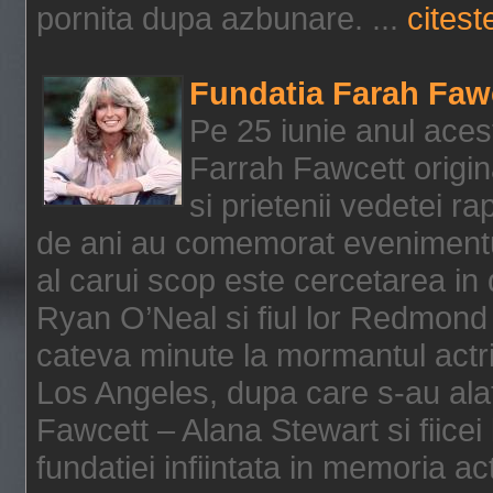
pornita dupa azbunare. ...
citeste
Fundatia Farah Faw
Pe 25 iunie anul acest
Farrah Fawcett origin
si prietenii vedetei r
de ani au comemorat evenimentul
al carui scop este cercetarea in
Ryan O’Neal si fiul lor Redmond
cateva minute la mormantul actri
Los Angeles, dupa care s-au alat
Fawcett – Alana Stewart si fiicei
fundatiei infiintata in memoria act