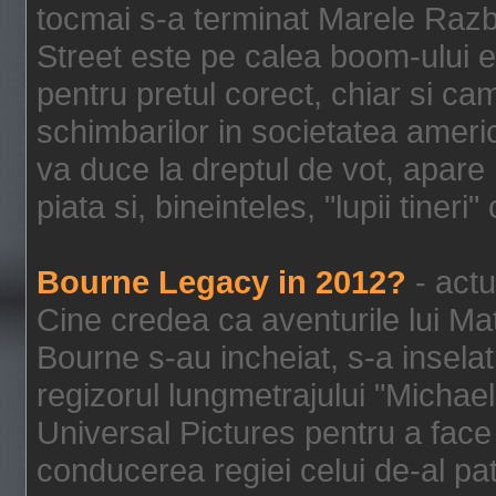
tocmai s-a terminat Marele Razbo
Street este pe calea boom-ului e
pentru pretul corect, chiar si c
schimbarilor in societatea ame
va duce la dreptul de vot, apare
piata si, bineinteles, "lupii tiner
Bourne Legacy in 2012?
- actu
Cine credea ca aventurile lui Ma
Bourne s-au incheiat, s-a inselat
regizorul lungmetrajului "Michael
Universal Pictures pentru a face 
conducerea regiei celui de-al pat