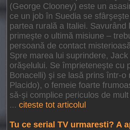
(George Clooney) este un asasin
ce un job în Suedia se sfârşeşte
partea rurală a Italiei. Savurând
primeşte o ultimă misiune – tre
persoană de contact misterioasă
Spre marea lui suprindere, Jack 
orăşelului. Se împrieteneşte cu p
Bonacelli) şi se lasă prins într-o
Placido), o femeie foarte frumoas
să-şi complice periculos de mult 
...
citeste tot articolul
Tu ce serial TV urmaresti? A 