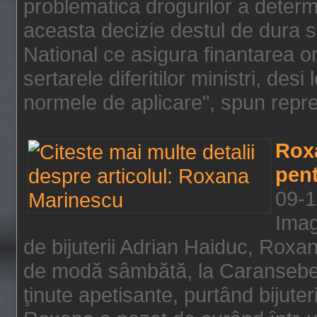
problematica drogurilor a determ
aceasta decizie destul de dura s
National ce asigura finantarea on
sertarele diferitilor ministri, des
normele de aplicare", spun repre
Rox
pent
09-1
Imag
de bijuterii Adrian Haiduc, Roxa
de modă sâmbătă, la Caransebeş
ţinute apetisante, purtând bijuter