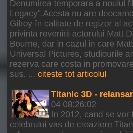
Denumirea temporara a noului f
Legacy".Acesta nu are deocamdat
Gilroy în calitate de regizor al a
privinta revenirii actorului Matt
Bourne, dar in cazul in care Mat
Universal Pictures, studiourile 
rezerva care costa in promovarea
sus. ...
citeste tot articolul
Titanic 3D - relansar
04 08:26:02
In 2012, cand se vor 
celebrului vas de croaziere Tita