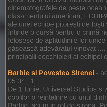
cinematografele de peste ocean.
clasamentului american, ECHIPA
ale unei echipe pitoreşti de foşti
întinde o cursă pentru o crimă n
folosesc de aptitudinile lor unic
găsească adevăratul vinovat .... 
principalii coechipieri ai echipei 
Barbie si Povestea Sirenei
- ac
05:34:11
De 1 Iunie, Universal Studios si
copiilor o reintalnire cu unul din
Barbie, acum in rol de sirena. Pei