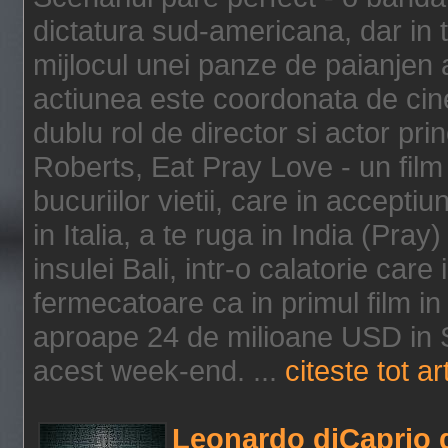
dictatura sud-americana, dar in t
mijlocul unei panze de paianjen a
actiunea este coordonata de cine
dublu rol de director si actor pri
Roberts, Eat Pray Love - un film
bucuriilor vietii, care in accepti
in Italia, a te ruga in India (Pra
insulei Bali, intr-o calatorie care 
fermecatoare ca in primul film in 
aproape 24 de milioane USD in S
acest week-end. ...
citeste tot ar
Leonardo diCaprio d