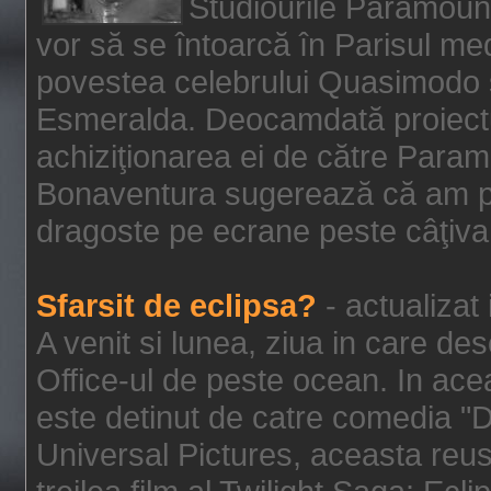
Studiourile Paramoun
vor să se întoarcă în Parisul me
povestea celebrului Quasimodo şi
Esmeralda. Deocamdată proiectu
achiziţionarea ei de către Param
Bonaventura sugerează că am p
dragoste pe ecrane peste câţiva 
Sfarsit de eclipsa?
- actualizat
A venit si lunea, ziua in care des
Office-ul de peste ocean. In ac
este detinut de catre comedia "
Universal Pictures, aceasta reus