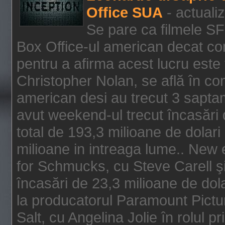
Office SUA
- actuali
Se pare ca filmele SF
Box Office-ul american decat com
pentru a afirma acest lucru este f
Christopher Nolan, se află în con
american desi au trecut 3 saptam
avut weekend-ul trecut încasări d
total de 193,3 milioane de dolari
milioane in intreaga lume.. New 
for Schmucks, cu Steve Carell şi 
încasări de 23,3 milioane de dola
la producatorul Paramount Pictur
Salt, cu Angelina Jolie în rolul 