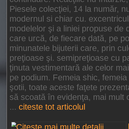
Piesele colecţiei, 14 la număr, n
modernul si chiar cu. excentricul.
modelelor şi a liniei propuse de
care urcă, de fiecare dată, pe p
minunatele bijuterii care, prin cu
preţioase şi. semipreţioase cu p
ţinuta vestimentară ale celor ma
pe podium. Femeia shic, femeia
şotii, toate aceste faţete prezent
să scoată în evidenţa, mai mult ca
...
citeste tot articolul