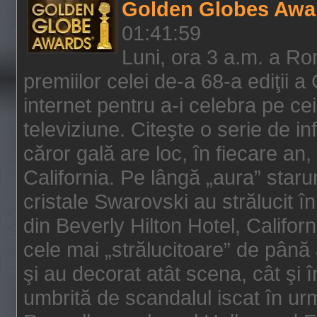
Golden Globes Awa
01:41:59
Luni, ora 3 a.m. a Ro
premiilor celei de-a 68-a ediţii a
internet pentru a-i celebra pe ce
televiziune. Citeşte o serie de i
căror gală are loc, în fiecare an,
California. Pe lângă „aura” star
cristale Swarovski au strălucit î
din Beverly Hilton Hotel, Califor
cele mai „strălucitoare” de până
şi au decorat atât scena, cât şi î
umbrită de scandalul iscat în urm