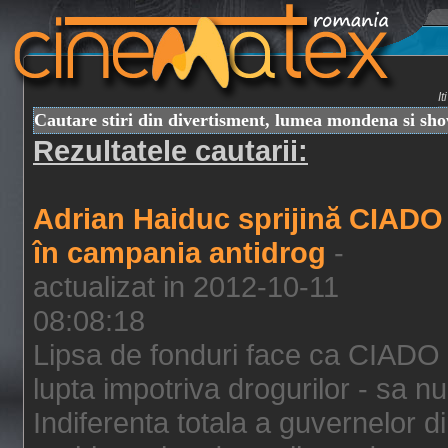
I
Cautare stiri din divertisment, lumea mondena si sh
Rezultatele cautarii:
Adrian Haiduc sprijină CIADO
în campania antidrog
-
actualizat in 2012-10-11
08:08:18
Lipsa de fonduri face ca CIADO 
lupta impotriva drogurilor - sa nu
Indiferenta totala a guvernelor d