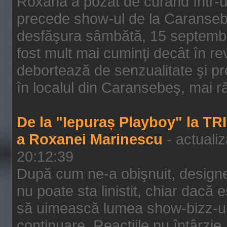
Roxana a pozat de curând într-u
precede show-ul de la Caransebe
desfăşura sâmbătă, 15 septembrie
fost mult mai cuminţi decât în r
debortează de senzualitate şi pr
în localul din Caransebeş, mai rău
De la "Iepuraș Playboy" la TR
a Roxanei Marinescu
- actuali
20:12:39
După cum ne-a obişnuit, designe
nu poate sta linistit, chiar dacă 
să uimească lumea show-bizz-ului
continuare. Reacţiile nu întârzie