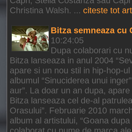
Capri, Stella Costanza sau Capri
Christina Walsh. ...
citeste tot art
Bitza semneaza cu 
10:24:05
Dupa colaborari cu n
Bitza lanseaza in anul 2004 “Sev
apare si un nou stil in hip-hop-u
albumul “Sinuciderea unui inger”,
aur”. La doar un an dupa, apare 
Bitza lanseaza cel de-al patrulea
Orasului”. Februarie 2010 marche
album al artistului, “Goana dupa f
colaborat cu nume de marca ale 