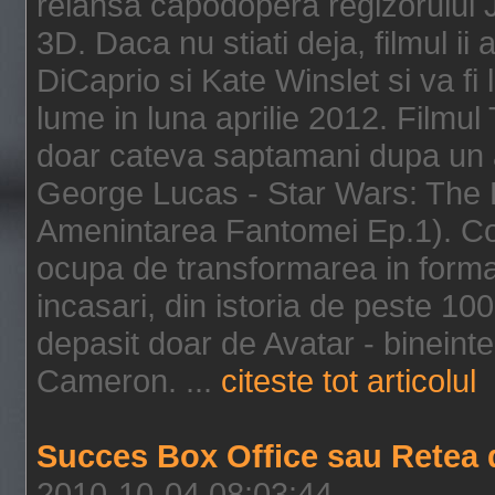
relansa capodopera regizorului J
3D. Daca nu stiati deja, filmul ii
DiCaprio si Kate Winslet si va fi
lume in luna aprilie 2012. Filmul
doar cateva saptamani dupa un al
George Lucas - Star Wars: The 
Amenintarea Fantomei Ep.1). Co
ocupa de transformarea in format 
incasari, din istoria de peste 10
depasit doar de Avatar - bineintel
Cameron. ...
citeste tot articolul
Succes Box Office sau Retea 
2010-10-04 08:03:44