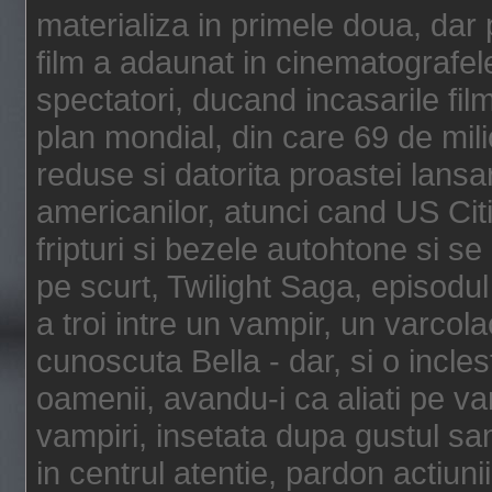
materializa in primele doua, dar p
film a adaunat in cinematografel
spectatori, ducand incasarile fi
plan mondial, din care 69 de mili
reduse si datorita proastei lansar
americanilor, atunci cand US Cit
fripturi si bezele autohtone si se
pe scurt, Twilight Saga, episod
a troi intre un vampir, un varcola
cunoscuta Bella - dar, si o incles
oamenii, avandu-i ca aliati pe va
vampiri, insetata dupa gustul san
in centrul atentie, pardon actiunii,