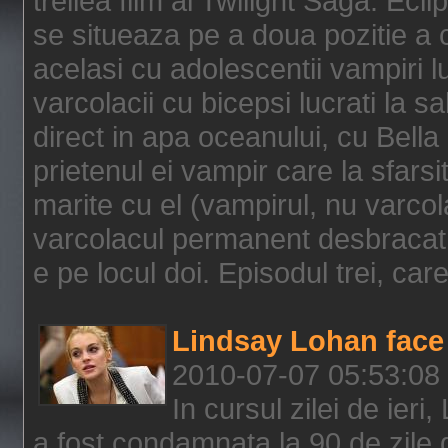
treilea film al Twilight Saga: Ec
se situeaza pe a doua pozitie a c
acelasi cu adolescentii vampiri lu
varcolacii cu bicepsi lucrati la s
direct in apa oceanului, cu Bell
prietenul ei vampir care la sfars
marite cu el (vampirul, nu varcol
varcolacul permanent desbracat 
e pe locul doi. Episodul trei, care
Lindsay Lohan face 
2010-07-07 05:53:08
In cursul zilei de ier
a fost condamnata la 90 de zile 