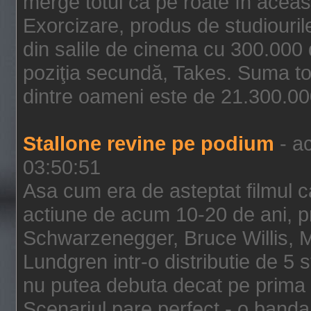
merge totul ca pe roate în aceas
Exorcizare, produs de studiouril
din salile de cinema cu 300.000 d
poziţia secundă, Takes. Suma to
dintre oameni este de 21.300.000
Stallone revine pe podium
- ac
03:50:51
Asa cum era de asteptat filmul ca
actiune de acum 10-20 de ani, p
Schwarzenegger, Bruce Willis, 
Lundgren intr-o distributie de 5 
nu putea debuta decat pe prima 
Scenariul pare perfect - o banda