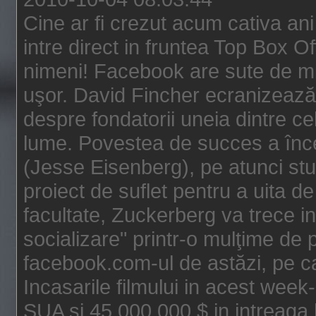
Cine ar fi crezut acum cativa an
intre direct in fruntea Top Box O
nimeni! Facebook are sute de mili
uşor. David Fincher ecranizează
despre fondatorii uneia dintre ce
lume. Povestea de succes a înc
(Jesse Eisenberg), pe atunci st
proiect de suflet pentru a uita de
facultate, Zuckerberg va trece i
socializare" printr-o mulţime de p
facebook.com-ul de astăzi, pe c
Incasarile filmului in acest wee
SUA si 45.000.000 $ in intreaga 