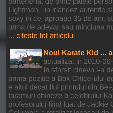
parteneriat de principalele person
Lightman, un irlandez autentic si 
sexy in cei aproape 35 de ani, s
urma de adevar sau minciuna nu l
...
citeste tot articolul
Noul Karate Kid ... 
actualizat in 2010-06
In sfarsit cineva l-a
prima pozitie a Box Office-ului de
e altul decat fiul printului din Be
taramuri chineze a celebrului Kar
profesorului fiind luat de Jackie
Columbia a totalizat incasari de