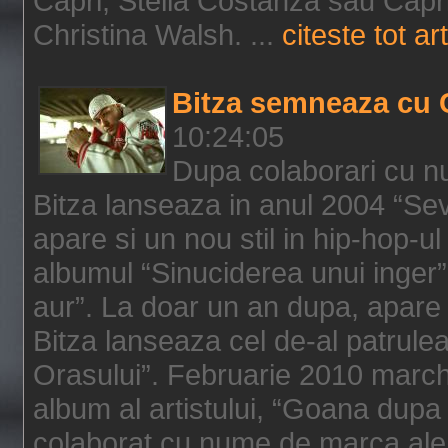
Capri, Stella Costanza sau Capri
Christina Walsh. ...
citeste tot art
Bitza semneaza cu 
10:24:05
Dupa colaborari cu n
Bitza lanseaza in anul 2004 “Sev
apare si un nou stil in hip-hop-u
albumul “Sinuciderea unui inger”,
aur”. La doar un an dupa, apare 
Bitza lanseaza cel de-al patrulea
Orasului”. Februarie 2010 marche
album al artistului, “Goana dupa f
colaborat cu nume de marca ale 