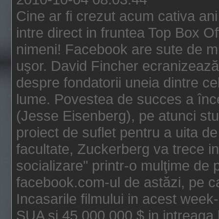
Cine ar fi crezut acum cativa an
intre direct in fruntea Top Box O
nimeni! Facebook are sute de mili
uşor. David Fincher ecranizează
despre fondatorii uneia dintre ce
lume. Povestea de succes a înc
(Jesse Eisenberg), pe atunci st
proiect de suflet pentru a uita de
facultate, Zuckerberg va trece i
socializare" printr-o mulţime de p
facebook.com-ul de astăzi, pe c
Incasarile filmului in acest wee
SUA si 45.000.000 $ in intreaga 