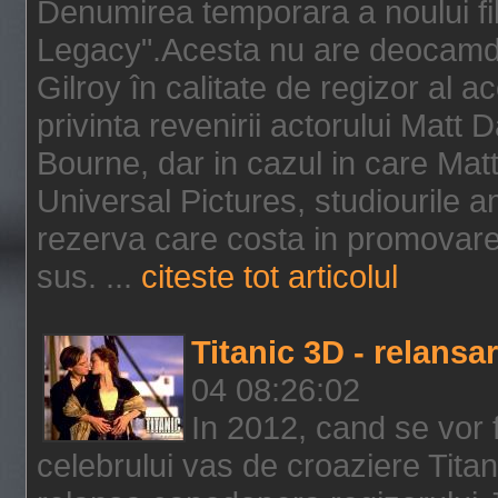
Denumirea temporara a noului f
Legacy".Acesta nu are deocamdat
Gilroy în calitate de regizor al a
privinta revenirii actorului Matt
Bourne, dar in cazul in care Mat
Universal Pictures, studiourile 
rezerva care costa in promovarea
sus. ...
citeste tot articolul
Titanic 3D - relansar
04 08:26:02
In 2012, cand se vor 
celebrului vas de croaziere Tita