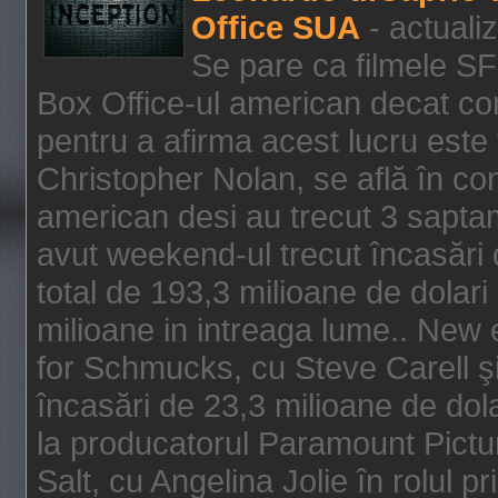
Office SUA
- actuali
Se pare ca filmele SF
Box Office-ul american decat com
pentru a afirma acest lucru este f
Christopher Nolan, se află în con
american desi au trecut 3 saptam
avut weekend-ul trecut încasări d
total de 193,3 milioane de dolari
milioane in intreaga lume.. New 
for Schmucks, cu Steve Carell şi 
încasări de 23,3 milioane de dola
la producatorul Paramount Pictur
Salt, cu Angelina Jolie în rolul 