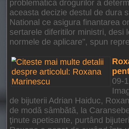
problematica drogurilor a determ
aceasta decizie destul de dura s
National ce asigura finantarea on
sertarele diferitilor ministri, des
normele de aplicare", spun repre
Rox
pent
09-1
Imag
de bijuterii Adrian Haiduc, Roxa
de modă sâmbătă, la Caransebeş
ţinute apetisante, purtând bijuter