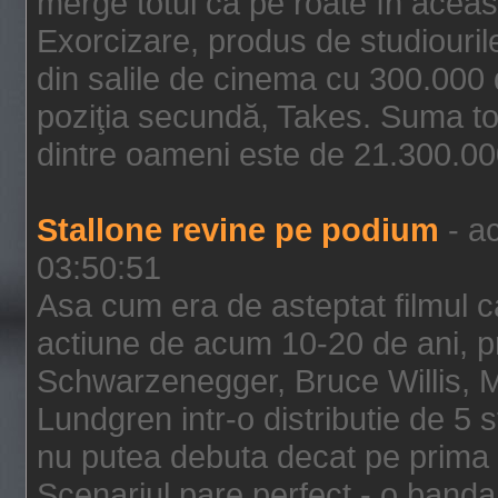
merge totul ca pe roate în aceas
Exorcizare, produs de studiouril
din salile de cinema cu 300.000 d
poziţia secundă, Takes. Suma to
dintre oameni este de 21.300.000
Stallone revine pe podium
- ac
03:50:51
Asa cum era de asteptat filmul ca
actiune de acum 10-20 de ani, p
Schwarzenegger, Bruce Willis, 
Lundgren intr-o distributie de 5 
nu putea debuta decat pe prima 
Scenariul pare perfect - o banda