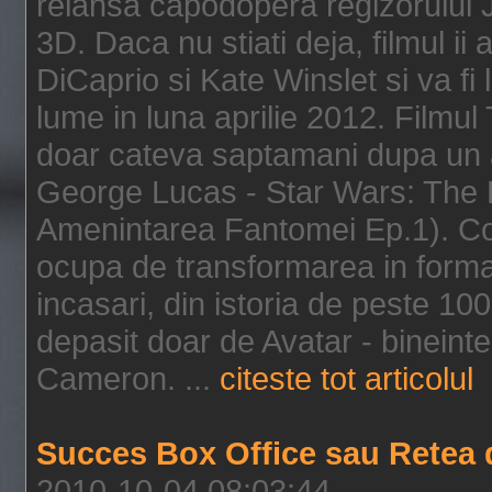
relansa capodopera regizorului J
3D. Daca nu stiati deja, filmul ii
DiCaprio si Kate Winslet si va fi
lume in luna aprilie 2012. Filmul
doar cateva saptamani dupa un al
George Lucas - Star Wars: The 
Amenintarea Fantomei Ep.1). Co
ocupa de transformarea in format 
incasari, din istoria de peste 10
depasit doar de Avatar - bineintel
Cameron. ...
citeste tot articolul
Succes Box Office sau Retea 
2010-10-04 08:03:44