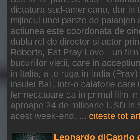
dictatura sud-americana, dar in t
mijlocul unei panze de paianjen a
actiunea este coordonata de cine
dublu rol de director si actor pri
Roberts, Eat Pray Love - un film
bucuriilor vietii, care in accepti
in Italia, a te ruga in India (Pra
insulei Bali, intr-o calatorie care 
fermecatoare ca in primul film in 
aproape 24 de milioane USD in S
acest week-end. ...
citeste tot ar
Leonardo diCaprio d