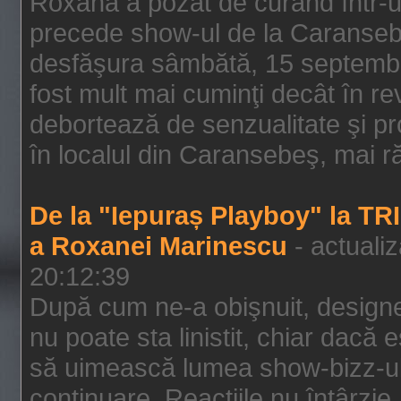
Roxana a pozat de curând într-u
precede show-ul de la Caransebe
desfăşura sâmbătă, 15 septembrie
fost mult mai cuminţi decât în r
debortează de senzualitate şi pr
în localul din Caransebeş, mai rău
De la "Iepuraș Playboy" la TR
a Roxanei Marinescu
- actuali
20:12:39
După cum ne-a obişnuit, designe
nu poate sta linistit, chiar dacă 
să uimească lumea show-bizz-ului
continuare. Reacţiile nu întârzie