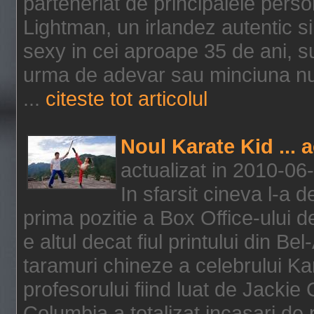
parteneriat de principalele person
Lightman, un irlandez autentic si 
sexy in cei aproape 35 de ani, s
urma de adevar sau minciuna nu l
...
citeste tot articolul
Noul Karate Kid ... 
actualizat in 2010-06
In sfarsit cineva l-a
prima pozitie a Box Office-ului de
e altul decat fiul printului din Be
taramuri chineze a celebrului Kar
profesorului fiind luat de Jackie
Columbia a totalizat incasari de