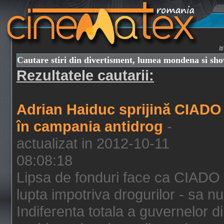
I
Cautare stiri din divertisment, lumea mondena si sh
Rezultatele cautarii:
Adrian Haiduc sprijină CIADO
în campania antidrog
-
actualizat in 2012-10-11
08:08:18
Lipsa de fonduri face ca CIADO 
lupta impotriva drogurilor - sa nu
Indiferenta totala a guvernelor d