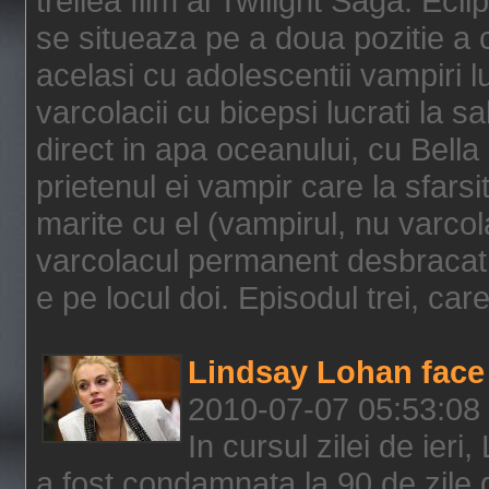
treilea film al Twilight Saga: Ec
se situeaza pe a doua pozitie a c
acelasi cu adolescentii vampiri lu
varcolacii cu bicepsi lucrati la s
direct in apa oceanului, cu Bell
prietenul ei vampir care la sfars
marite cu el (vampirul, nu varcol
varcolacul permanent desbracat 
e pe locul doi. Episodul trei, care
Lindsay Lohan face 
2010-07-07 05:53:08
In cursul zilei de ier
a fost condamnata la 90 de zile 