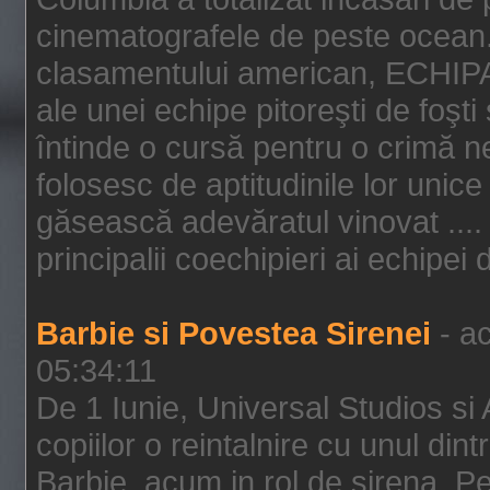
cinematografele de peste ocean.
clasamentului american, ECHIPA
ale unei echipe pitoreşti de foşti
întinde o cursă pentru o crimă n
folosesc de aptitudinile lor unic
găsească adevăratul vinovat .... 
principalii coechipieri ai echipei 
Barbie si Povestea Sirenei
- ac
05:34:11
De 1 Iunie, Universal Studios si
copiilor o reintalnire cu unul din
Barbie, acum in rol de sirena. Pei