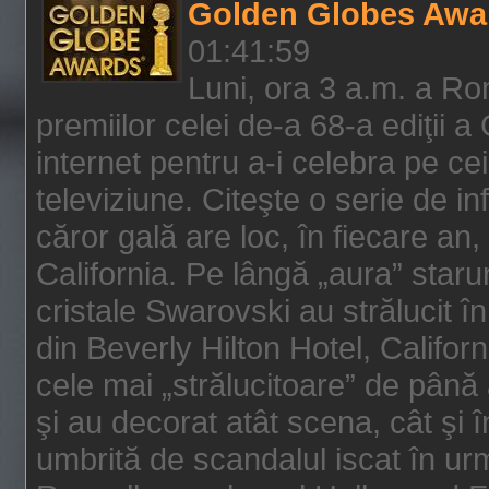
Golden Globes Awa
01:41:59
Luni, ora 3 a.m. a Ro
premiilor celei de-a 68-a ediţii a
internet pentru a-i celebra pe ce
televiziune. Citeşte o serie de i
căror gală are loc, în fiecare an,
California. Pe lângă „aura” star
cristale Swarovski au strălucit î
din Beverly Hilton Hotel, Califor
cele mai „strălucitoare” de până
şi au decorat atât scena, cât şi î
umbrită de scandalul iscat în urm