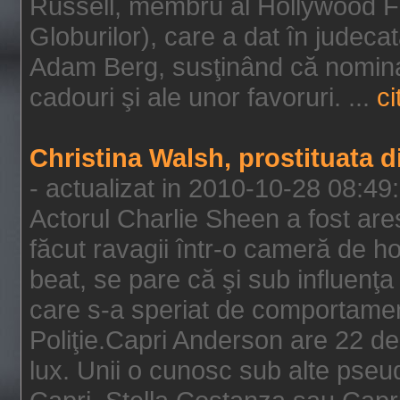
Russell, membru al Hollywood F
Globurilor), care a dat în judeca
Adam Berg, susţinând că nominal
cadouri şi ale unor favoruri. ...
ci
Christina Walsh, prostituata 
- actualizat in 2010-10-28 08:49
Actorul Charlie Sheen a fost ares
făcut ravagii într-o cameră de h
beat, se pare că şi sub influenţa 
care s-a speriat de comportamentu
Poliţie.Capri Anderson are 22 de 
lux. Unii o cunosc sub alte pseu