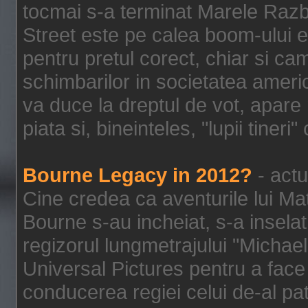
tocmai s-a terminat Marele Razbo
Street este pe calea boom-ului e
pentru pretul corect, chiar si c
schimbarilor in societatea ame
va duce la dreptul de vot, apare
piata si, bineinteles, "lupii tiner
Bourne Legacy in 2012?
- actu
Cine credea ca aventurile lui Ma
Bourne s-au incheiat, s-a inselat
regizorul lungmetrajului "Michael
Universal Pictures pentru a face 
conducerea regiei celui de-al pat