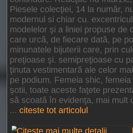
Piesele colecţiei, 14 la număr, n
modernul si chiar cu. excentricul.
modelelor şi a liniei propuse de
care urcă, de fiecare dată, pe p
minunatele bijuterii care, prin cu
preţioase şi. semipreţioase cu p
ţinuta vestimentară ale celor ma
pe podium. Femeia shic, femeia
şotii, toate aceste faţete prezent
să scoată în evidenţa, mai mult ca
...
citeste tot articolul