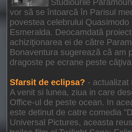
Studiourile Paramoun
vor să se întoarcă în Parisul me
povestea celebrului Quasimodo şi
Esmeralda. Deocamdată proiectu
achiziţionarea ei de către Param
Bonaventura sugerează că am p
dragoste pe ecrane peste câţiva 
Sfarsit de eclipsa?
- actualizat
A venit si lunea, ziua in care des
Office-ul de peste ocean. In ac
este detinut de catre comedia "
Universal Pictures, aceasta reus