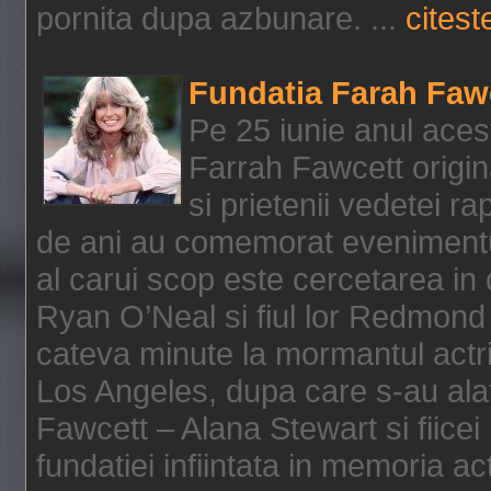
pornita dupa azbunare. ...
citeste
Fundatia Farah Faw
Pe 25 iunie anul acest
Farrah Fawcett origin
si prietenii vedetei r
de ani au comemorat evenimentul
al carui scop este cercetarea in
Ryan O’Neal si fiul lor Redmond
cateva minute la mormantul actri
Los Angeles, dupa care s-au alat
Fawcett – Alana Stewart si fiicei
fundatiei infiintata in memoria act