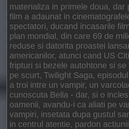
materializa in primele doua, dar p
film a adaunat in cinematografel
spectatori, ducand incasarile fi
plan mondial, din care 69 de mili
reduse si datorita proastei lansar
americanilor, atunci cand US Cit
fripturi si bezele autohtone si se
pe scurt, Twilight Saga, episod
a troi intre un vampir, un varcola
cunoscuta Bella - dar, si o incles
oamenii, avandu-i ca aliati pe va
vampiri, insetata dupa gustul san
in centrul atentie, pardon actiunii,