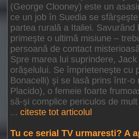
(George Clooney) este un asasin
ce un job în Suedia se sfârşeşte
partea rurală a Italiei. Savurând
primeşte o ultimă misiune – tre
persoană de contact misterioasă
Spre marea lui suprindere, Jack 
orăşelului. Se împrieteneşte cu p
Bonacelli) şi se lasă prins într-o
Placido), o femeie foarte frumoas
să-şi complice periculos de mult 
...
citeste tot articolul
Tu ce serial TV urmaresti? A 