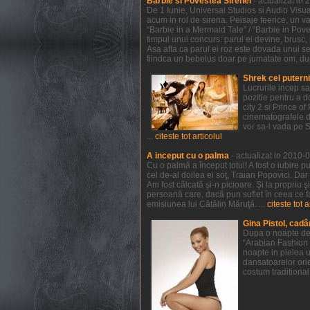
Barbie si Povestea Sirenei
- actualizat in
De 1 Iunie, Universal Studios si Audio Visual
acum in rol de sirena. Peisaje feerice, un va
“Barbie in a Mermaid Tale” / “Barbie in Pov
timpul unui concurs: parul ei devine, brusc, r
Asa afla ca parul ei roz este dovada unui sec
fiindca un bebelus doar pe jumatate om, dupa 
Shrek cel putern
Lucrurile incep s
pozitie pentru a 
city 2 si Prince 
cinematografele de
vor sa-l vada pe 
...
citeste tot articolul
A inceput cu o palma
- actualizat in 2010-
Cu o palmă a început totul! A fost o iubire p
cel de-al doilea ei soţ, Traian Popovici. Dar
Am fost călcată şi-n picioare. Şi la propriu 
persoană care, dacă pun suflet în ceea ce f
emisiunea lui Cătălin Măruţă. ...
citeste tot a
Gina Pistol, cadâ
Dupa o noapte de 
“Arabian Fashion 
noapte in pielea u
dansatoarelor orie
costum traditional