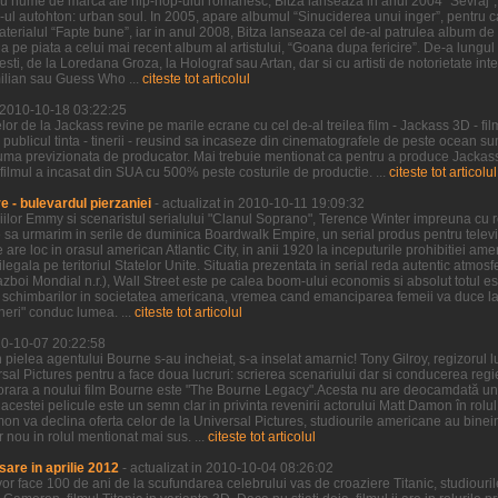
u nume de marca ale hip-hop-ului romanesc, Bitza lanseaza in anul 2004 “Sevraj”, 
p-ul autohton: urban soul. In 2005, apare albumul “Sinuciderea unui inger”, pentru ca
erialul “Fapte bune”, iar in anul 2008, Bitza lanseaza cel de-al patrulea album de 
 pe piata a celui mai recent album al artistului, “Goana dupa fericire”. De-a lungu
sti, de la Loredana Groza, la Holograf sau Artan, dar si cu artisti de notorietate int
ilian sau Guess Who ...
citeste tot articolul
n 2010-10-18 03:22:25
r de la Jackass revine pe marile ecrane cu cel de-al treilea film - Jackass 3D - fil
 publicul tinta - tinerii - reusind sa incaseze din cinematografele de peste ocean 
uma previzionata de producator. Mai trebuie mentionat ca pentru a produce Jackass 
 filmul a incasat din SUA cu 500% peste costurile de productie. ...
citeste tot articolul
 - bulevardul pierzaniei
- actualizat in 2010-10-11 19:09:32
iilor Emmy si scenaristul serialului "Clanul Soprano", Terence Winter impreuna cu re
sa urmarim in serile de duminica Boardwalk Empire, un serial produs pentru televi
re loc in orasul american Atlantic City, in anii 1920 la inceputurile prohibitiei ame
ilegala pe teritoriul Statelor Unite. Situatia prezentata in serial reda autentic atmos
boi Mondial n.r.), Wall Street este pe calea boom-ului economis si absolut totul est
schimbarilor in societatea americana, vremea cand emanciparea femeii va duce la d
ineri" conduc lumea. ...
citeste tot articolul
010-10-07 20:22:58
 pielea agentului Bourne s-au incheiat, s-a inselat amarnic! Tony Gilroy, regizorul 
rsal Pictures pentru a face doua lucruri: scrierea scenariului dar si conducerea regie
orara a noului film Bourne este "The Bourne Legacy".Acesta nu are deocamdată un 
al acestei pelicule este un semn clar in privinta revenirii actorului Matt Damon în rol
on va declina oferta celor de la Universal Pictures, studiourile americane au binei
nou in rolul mentionat mai sus. ...
citeste tot articolul
sare in aprilie 2012
- actualizat in 2010-10-04 08:26:02
vor face 100 de ani de la scufundarea celebrului vas de croaziere Titanic, studiou