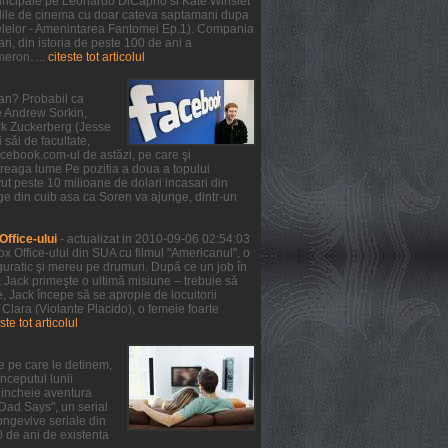
 principale pe Leonardo DiCaprio si Kate Winslet
 salile de cinema cu doar cateva saptamani dupa
telelor - Amenintarea Fantomei Ep.1). Compania
ri, din istoria de peste 100 de ani a
meron. ...
citeste tot articolul
ean? Probabil ca
de Andrew Sorkin,
ark Zuckerberg (Jesse
 săi de facultate,
facebook.com-ul de astăzi, pe care şi
treaga lume Pe pozitia a doua a topului
ut peste 10 milioane de dolari incasari din
ge din cuib asa ca Soren va ajunge, dintr-un
ffice-ului
- actualizat in 2010-09-06 02:54:03
x Office-ului din SUA cu filmul "Americanul", o
guratic şi mereu pe drumuri. După ce un job în
, Jack primeşte o ultimă misiune – trebuie să
 Jack începe să se apropie de locuitorii
 Clara (Violante Placido), o femeie foarte
ste tot articolul
e pe care le detinem,
nceputul lunii
a incheie aventura
 Dad Says", un serial
ongevive seriale din
0 de ani de existenta