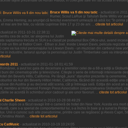
ceste faţete prezentate de Adrian Haiduc în colecţiile sale vin să scoată în evidenţa,
Bruce Willis va fi din nou tatic
- actualizat in 201
Rumer, Scout LaRue şi Tallulah Belle Willis vor ave
a sa, Emma Heming, au anunţat că fericitul eveniment urmează să aibă loc "în prima 
l mai are trei fete, cu vârste cuprinse între 17 şi 23 de ani. ...
citeste tot articolul
actualizat in 2011-10-31 22:38:11
entru cea de actor, iar alegerea lui Justin
sata saptamana trecuta in SUA s-a clasat pe podiumul Box Office-ului, avand incasar
 intr-un film al fratilor Coen - Ethan si Joel. Inside Llewyn Davis, pelicula regizata de
ve) care va lua rolul personajului lui Llewyn Davis - un muzician din cartierul new yo
e in industrie, tanarul ajunge la personajul lui Justin Timberlake care va interpre
articolul
wards 2011
- actualizat in 2011-01-18 01:41:59
 României, a avut loc gala de decernare a premiilor celei de-a 68-a ediţii a Globurilor
 buni din cinematografie şi televiziune. Citeşte o serie de informaţii interesante desp
Hotel din Beverly Hills, California. Pe lângă „aura” starurilor prezente la ceremonie,
burilor de Aur din Beverly Hilton Hotel, California, făcând din această ediţie una d
 aduse din Austria şi au decorat atât scena, cât şi întreaga sală. Ediţia din acest an 
sell, membru al Hollywood Foreign Press Association (organizatoarea Globurilor), car
rile se acordă în schimbul unor cadouri şi ale unor favoruri. ...
citeste tot articolul
ui Charlie Sheen
- actualizat in 2010-10-28 08:49:29
trecute după ce a făcut ravagii într-o cameră de hotel din New York. Acesta era mort 
tituată, care s-a speriat de comportamentul lui, s-a închis în baie şi a sunat la Poliţ
de lux. Unii o cunosc sub alte pseudonime, printre care se regăsesc şi Alexis Capri, 
Christina Walsh. ...
citeste tot articolul
cu CatMusic
- actualizat in 2010-10-19 10:24:05