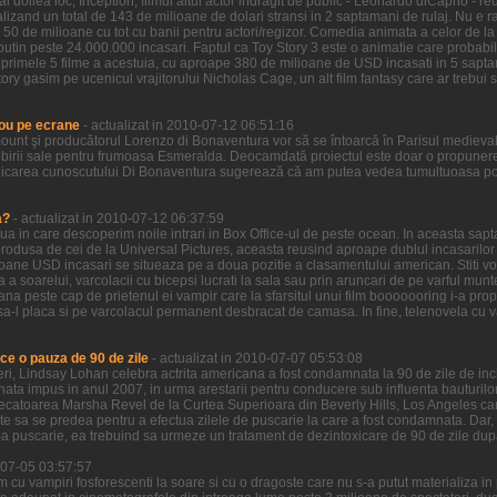
l doilea loc, Inception, filmul altui actor indragit de public - Leonardo diCaprio - re
zand un total de 143 de milioane de dolari stransi in 2 saptamani de rulaj. Nu e ra
 50 de milioane cu tot cu banii pentru actori/regizor. Comedia animata a celor de la
putin peste 24.000.000 incasari. Faptul ca Toy Story 3 este o animatie care probabi
n primele 5 filme a acestuia, cu aproape 380 de milioane de USD incasati in 5 sapta
ory gasim pe ucenicul vrajitorului Nicholas Cage, un alt film fantasy care ar trebui sa
ou pe ecrane
- actualizat in 2010-07-12 06:51:16
ount şi producătorul Lorenzo di Bonaventura vor să se întoarcă în Parisul medieva
birii sale pentru frumoasa Esmeralda. Deocamdată proiectul este doar o propunere 
icarea cunoscutului Di Bonaventura sugerează că am putea vedea tumultuoasa pove
a?
- actualizat in 2010-07-12 06:37:59
ziua in care descoperim noile intrari in Box Office-ul de peste ocean. In aceasta sa
odusa de cei de la Universal Pictures, aceasta reusind aproape dublul incasarilor ce
ioane USD incasari se situeaza pe a doua pozitie a clasamentului american. Stiti voi
a a soarelui, varcolacii cu bicepsi lucrati la sala sau prin aruncari de pe varful munt
ana peste cap de prietenul ei vampir care la sfarsitul unui film booooooring i-a prop
a-l placa si pe varcolacul permanent desbracat de camasa. In fine, telenovela cu vamp
ce o pauza de 90 de zile
- actualizat in 2010-07-07 05:53:08
 ieri, Lindsay Lohan celebra actrita americana a fost condamnata la 90 de zile de in
nata impus in anul 2007, in urma arestarii pentru conducere sub influenta bauturilor
decatoarea Marsha Revel de la Curtea Superioara din Beverly Hills, Los Angeles care
ate sa se predea pentru a efectua zilele de puscarie la care a fost condamnata. Dar,
a puscarie, ea trebuind sa urmeze un tratament de dezintoxicare de 90 de zile dup
0-07-05 03:57:57
lm cu vampiri fosforescenti la soare si cu o dragoste care nu s-a putut materializa i