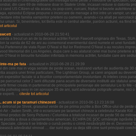
ilm a adaunat in cinematografele din intreaga lume peste 3 milioane de spectatori, duc
al, din care 69 de milioane doar in Statele Unite, incasari reduse si datorita proas
i cand US Citizen-ul sta acasa, cu pop-corn, curcani, fripturi si bezele autohtone si 
 Saga, episodul Eclipse propune o incercare de menage a troi intre un vampir, un var
clestare intre familia vampirilor prieteni cu oamenii, avandu-i ca aliati pe varcolacii 
 uman. Si, bineinteles, tot Bella este in centrul atentie, pardon actiunii, ea fiind tin
tot articolul
awcett
- actualizat in 2010-06-28 21:50:41
cesta a trecut un an de la decesul actritei Farrah Fawcett originara din Texas, SUA 
lon la varsta de 62 de ani au comemorat evenimentul dand numele ei unei fundatii 
ui.Partenerul de viata Ryan O’Neal si fiul lor Redmond O’Neal s-au recules impreu
wood Memorial din Los Angeles, dupa care s-au alaturat celei mai bune prietene a lui
O’Neal in birourile fundatiei infiintata in memoria actritei, fundatie care are sediul i
Minte-ma pe fata
- actualizat in 2010-06-28 21:29:39
ul din cele mai in voga seriale de peste ocean, realizand varfuri de audienta de 30
entia asupra unei firme particulare, The Lightman Group, ai carei angajati au devenit 
 expesiilor faciale si a ticurilor comportamentale involuntare. Ai inteles ceva pana 
parcursul celor 2 serii difuzate pana acum de diversele institutii ale statului ameri
ertii firmei creata in parteneriat de principalele personaje ale serialului Lie to Me -
ctorita psiholog sexy in cei aproape 35 de ani, sunt adevarate poligrafe umane, nici
 experti. ...
citeste tot articolul
.. acum si pe taramuri chinezesti
- actualizat in 2010-06-13 23:16:08
l-a detronat pe Shrek, grasunul verde de pe prima pozitie a Box Office-ului de peste oc
Bel-Air - Jaden Smith, intr-o ecranizare pe taramuri chineze a celebrului Karate Kid ...
ilmul produs de Sony Pictures / Columbia a totalizat incasari de peste 56 de mili
pe pozitia a doua a clasamentului american, ECHIPA DE ŞOC urmăreşte isprăvile înd
e Speciale, cărora li se întinde o cursă pentru o crimă nesăvârşită de ei. Devenind "pr
ească adevăratul vinovat .... dar sunt sigur ca deja stiti cine sunt principalii coechi