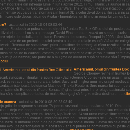
Cameron, filmul Titanic in varianta 3D. Daca nu stiati deja, filmul ii are in rolurile
 cinematografele din intreaga lume in luna aprilie 2012. Filmul Titanic va ajunge in
Box Office - filmul lui George Lucas - Star Wars: The Phantom Menace (Razboiul S
inment se ocupa de transformarea in format 3D a celui de-al doilea film ca si incasa
film care este depasit doar de Avatar - bineinteles, un film tot in regia lui James Ca
are?
- actualizat in 2010-10-04 08:03:44
 despre Facebook ar putea sa intre direct in fruntea Top Box Office-ului de peste oc
ilizatori, dar aici nu s-a ajuns uşor. David Fincher ecranizează un scenariu scris 
ebre reţele de socializare din lume. Povestea de succes a început în 2003, când M
a nevoie de un proiect de suflet pentru a uita de o relaţie eşuată. Alături de colegii
twork - Reteaua de socializare" printr-o mulţime de peripeţii al căror rezultat este 
lui in acest week-end au fost de 23 milioane USD doar in SUA si 45.000.000 $ in in
dusa de cei de la Warner Brothers, pe scurt despre ce este vorba in filmul care a av
bufniţă de hambar, are parte de o mulţime de aventuri după ce fratele său îl împin
ticolul
Americanul, omul din fruntea Box O
George Clooney revine in fruntea Bo
 scurt, synopsisul filmului ne spune asa - Jacl (George Clooney) este un asasin, sin
ack se retrage în partea rurală a Italiei. Savurând liniştea unui mic orăşel medieval
ontact misterioasă, belgianca Mathilde (Thekla Reuten). Spre marea lui suprindere,
ui, părintele Benedetto (Paolo Bonacelli) şi se lasă prins într-o relaţie pasională cu
tea să-şi complice periculos de mult existenţa şi să forţeze mâna destinului... ...
cite
 de toamna
- actualizat in 2010-08-30 23:03:49
 deja grila de programe si seriale TV pentru sezonul de toamna/iarna 2010. Din datel
snuit deja vor incepe noul sezon in a doua parte a lunii septembrie sau cel tarziu i
t ultimul sezon al lor, precum Heroes, Nip/Tuck sau 24 vor urma cateva filme care s
cadrul serialelor si evolutiei internetului este noul serial produs de CBS - "Shit! My
mai hazlii si urmarile conturi de pe platforma de social media. Cateva din cele mai l
tinua evolutia personajelor si in acest an - iar aici putem sa nominalizam cu peste 2