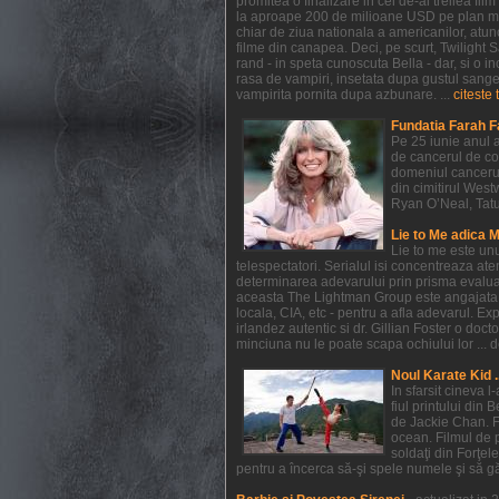
promitea o finalizare in cel de-al treilea f
la aproape 200 de milioane USD pe plan mondi
chiar de ziua nationala a americanilor, atunc
filme din canapea. Deci, pe scurt, Twilight
rand - in speta cunoscuta Bella - dar, si o in
rasa de vampiri, insetata dupa gustul sangelui
vampirita pornita dupa azbunare. ...
citeste 
Fundatia Farah F
Pe 25 iunie anul a
de cancerul de co
domeniul cancerul
din cimitirul West
Ryan O’Neal, Tatum 
Lie to Me adica 
Lie to me este un
telespectatori. Serialul isi concentreaza at
determinarea adevarului prin prisma evaluarii
aceasta The Lightman Group este angajata pe 
locala, CIA, etc - pentru a afla adevarul. Exp
irlandez autentic si dr. Gillian Foster o do
minciuna nu le poate scapa ochiului lor ... de
Noul Karate Kid .
In sfarsit cineva 
fiul printului din 
de Jackie Chan. F
ocean. Filmul de 
soldaţi din Forţel
pentru a încerca să-şi spele numele şi să găs