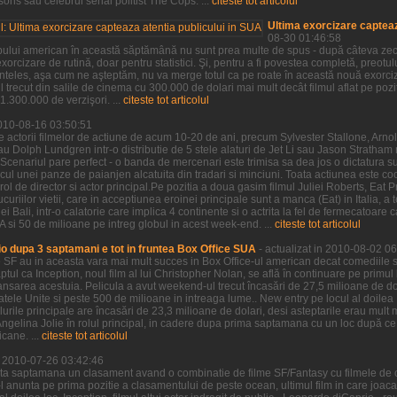
ns sau celebrul serial politist The Cops. ...
citeste tot articolul
Ultima exorcizare capteaz
08-30 01:46:58
pului american în această săptămână nu sunt prea multe de spus - după câteva zeci 
xorcizare de rutină, doar pentru statistici. Şi, pentru a fi povestea completă, preotu
neînteles, aşa cum ne aşteptăm, nu va merge totul ca pe roate în această nouă exorci
 trecut din salile de cinema cu 300.000 de dolari mai mult decât filmul aflat pe po
.300.000 de verzişori. ...
citeste tot articolul
2010-08-16 03:50:51
e actorii filmelor de actiune de acum 10-20 de ani, precum Sylvester Stallone, Ar
au Dolph Lundgren intr-o distributie de 5 stele alaturi de Jet Li sau Jason Stratha
Scenariul pare perfect - o banda de mercenari este trimisa sa dea jos o dictatura s
ocul unei panze de paianjen alcatuita din tradari si minciuni. Toata actiunea este c
rol de director si actor principal.Pe pozitia a doua gasim filmul Juliei Roberts, Eat P
riilor vietii, care in acceptiunea eroinei principale sunt a manca (Eat) in Italia, a t
i Bali, intr-o calatorie care implica 4 continente si o actrita la fel de fermecatoare ca
si 50 de milioane pe intreg globul in acest week-end. ...
citeste tot articolul
o dupa 3 saptamani e tot in fruntea Box Office SUA
- actualizat in 2010-08-02 0
e SF au in aceasta vara mai mult succes in Box Office-ul american decat comediile s
aptul ca Inception, noul film al lui Christopher Nolan, se află în continuare pe primul
nsarea acestuia. Pelicula a avut weekend-ul trecut încasări de 27,5 milioane de dol
tatele Unite si peste 500 de milioane in intreaga lume.. New entry pe locul al doil
lurile principale are încasări de 23,3 milioane de dolari, desi asteptarile erau mul
u Angelina Jolie în rolul principal, in cadere dupa prima saptamana cu un loc după ce 
cane. ...
citeste tot articolul
in 2010-07-26 03:42:46
ta saptamana un clasament avand o combinatie de filme SF/Fantasy cu filmele de 
e-l anunta pe prima pozitie a clasamentului de peste ocean, ultimul film in care joac