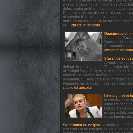
Angelina Jolie n-a reusit decat clasarea pe a
weekend peste 43 de milioane de USD, totali
deloc pentru un film in care s-au bagat doar
Despicable Me se afla pe a treia pozitie cu 
al patrulea film il demonstreaza prezenta i
unite. Pe locul 4 insa, cu un loc peste Toy St
el. ...
citeste tot articolul
Quasimodo din n
Studiourile Param
Quasimodo şi a iu
Paramount şi impl
citeste tot articolul
Sfarsit de eclips
A venit si lunea, 
detinut de catre comedia "Despicable Me" pr
al Twilight Saga: Eclipse, care cu 33 de mil
adolescentii vampiri lucitori in lumina direct
oceanului, cu Bella care este indragostita p
(vampirul, nu varcolacul) desi ea incepuse s
citeste tot articolul
Lindsay Lohan fa
In cursul zilei de
eliberare conditio
fost dictata de ju
in care actrita po
nu se termina dup
Saptamana cu eclipsa
- actualizat in 201
Asa cum era de asteptat, cel de-al treilea fi