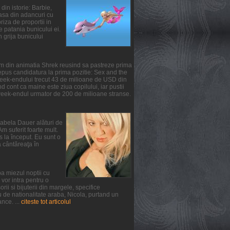
din istorie: Barbie,
oasa din adancuri cu
iza de proportii in
te patania bunicului ei.
n grija bunicului
ilm din animatia Shrek reusind sa pastreze prima
epus candidatura la prima pozitie: Sex and the
 week-endului trecut 43 de milioane de USD din
 cont ca maine este ziua copilului, iar pustii
 week-endul urmator de 200 de milioane stranse.
irabela Dauer alături de
m suferit foarte mult.
s la început. Eu sunt o
a cântăreaţa în
a miezul noptii cu
vor intra pentru o
ii si bijuterii din margele, specifice
u de nationalitate araba, Nicola, purtand un
nce. ...
citeste tot articolul