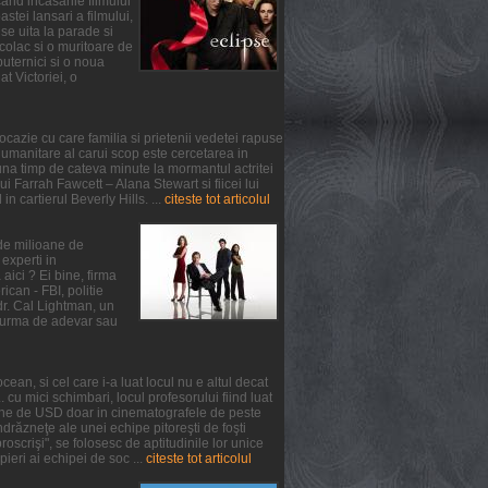
and incasarile filmului
tei lansari a filmului,
se uita la parade si
colac si o muritoare de
puternici si o noua
at Victoriei, o
ocazie cu care familia si prietenii vedetei rapuse
umanitare al carui scop este cercetarea in
na timp de cateva minute la mormantul actritei
 Farrah Fawcett – Alana Stewart si fiicei lui
n cartierul Beverly Hills. ...
citeste tot articolul
 de milioane de
experti in
aici ? Ei bine, firma
can - FBI, politie
 dr. Cal Lightman, un
 o urma de adevar sau
ean, si cel care i-a luat locul nu e altul decat
. cu mici schimbari, locul profesorului fiind luat
oane de USD doar in cinematografele de peste
răzneţe ale unei echipe pitoreşti de foşti
oscrişi", se folosesc de aptitudinile lor unice
pieri ai echipei de soc ...
citeste tot articolul