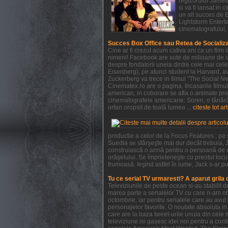
regizorului James 
si va fi lansat in
un alt succes de 
Lightstorm Enterta
cinematografului, 
Succes Box Office sau Retea de Socializ
Cine ar fi crezut acum cativa ani ca un film
nimeni! Facebook are sute de milioane de ut
despre fondatorii uneia dintre cele mai cel
Eisenberg), pe atunci student la Harvard, ave
Zuckerberg va trece in filmul "The Social Ne
Cinematex.ro are o pagina. Incasarile filmu
american, in coborare se afla o animate pro
cinematografele americane: Soren, o tânără 
orfan oropsit de toată lumea ...
citeste tot ar
productie a celor de la Focus Features ; pe
Suedia se sfârşeşte mai dur decât trebuia, J
construiască o armă pentru o persoană de c
orăşelului. Se împrieteneşte cu preotul locul
frumoasă. Ieşind astfel în lume, Jack s-ar pu
Tu ce serial TV urmaresti? A aparut grila
Televiziunile de peste ocean si-au stabilit
marea parte a serialelor TV cu care n-am obi
octombrie, iar pentru serialele care au avu
personajelor favorite. O noutate absoluta in 
care are la baza tweet-urile unuia din cele 
televiziune isi gasesc idei noi pentru a con