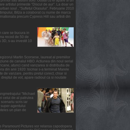
primul sau album solo. Odata cu el apare si un
re artistul primeste “Discul de aur”. La doar un
urban soul , “Sufletul Orasului”. Februarie 2010
l timpului, Bitza a colaborat cu nume de marca
ernationala precum Cypress Hill sau artisti din
m care se bucura in
suma recod de 50 de
3D, s-au investit 10
gizorul Martin Scorsese, laureat al premiilor
ziune de canalul HBO. Actiunea din noul serial
ricane, atunci cand vanzarea si distributia de
fera din anii 1920: tocmai s-a terminat Marele
e de vanzare, pentru pretul corect, chiar si
reptul de vot, apare radioul ca si noutate
lungmetrajului "Michael
i celui de-al patrulea
scenariu scris iar
ul super-agentului
nteles un plan de
rile Paramount Pictures vor relansa capodopera