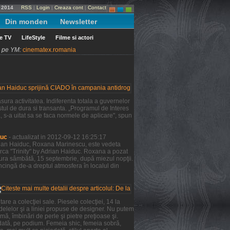
e 2014
RSS
|
Login
|
Creaza cont
|
Contact
Din monden
Newsletter
le TV
LifeStyle
Filme si actori
ni pe YM:
cinematex.romania
ura activitatea. Indiferenta totala a guvernelor
tul de dura si transanta. „Programul de Interes
a, s-a uitat sa se faca normele de aplicare", spun
duc
- actualizat in 2012-09-12 16:25:17
Adrian Haiduc, Roxana Marinescu, este vedeta
rca "Trinity" by Adrian Haiduc. Roxana a pozat
şura sâmbătă, 15 septembrie, după miezul nopţii.
ncingă de-a dreptul atmosfera în localul din
re a colecţiei sale. Piesele colecţiei, 14 la
odelelor şi a liniei propuse de designer. Nu putem
mă, îmbinări de perle şi pietre preţioase şi.
 dată, pe podium. Femeia shic, femeia sobră,