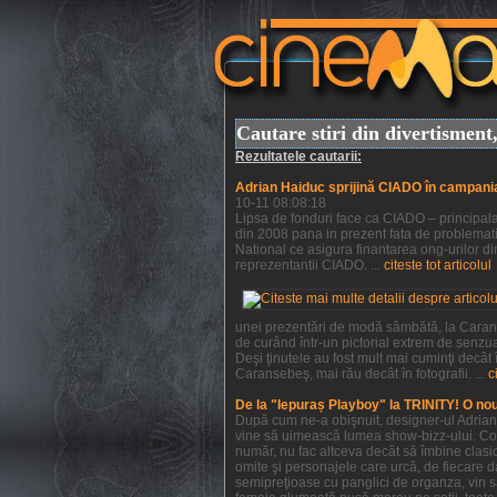
Cautare stiri din divertismen
Rezultatele cautarii:
Adrian Haiduc sprijină CIADO în campani
10-11 08:08:18
Lipsa de fonduri face ca CIADO – principala 
din 2008 pana in prezent fata de problemati
National ce asigura finantarea ong-urilor din
reprezentantii CIADO. ...
citeste tot articolul
unei prezentări de modă sâmbătă, la Caranse
de curând într-un pictorial extrem de senzu
Deşi ţinutele au fost mult mai cuminţi decât
Caransebeş, mai rău decât în fotografii. ...
c
De la "Iepuraș Playboy" la TRINITY! O no
După cum ne-a obişnuit, designer-ul Adrian H
vine să uimească lumea show-bizz-ului. Colec
număr, nu fac altceva decât să îmbine clasic
omite şi personajele care urcă, de fiecare da
semipreţioase cu panglici de organza, vin s