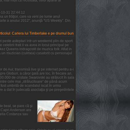
 mai mult ca niciodată, stilul aparte al
1-10-31 22:44:12
a un frăţior, care va veni pe lume anul
parte a anului 2012", anunţă "US Weekly". Din
i peste asteptari intr-un weekend plin de sport
 celebrii frati il va avea in locul principal pe
rkez Queens indragostit de muzica folk. Aflat in
ta un muzician (culmea) casatorit cu personajul
 de Aur, transmisă live şi pe internet pentru a-i
re Globuri, a căror gală are loc, în fiecare an,
 30.000 de cristale Swarovski au strălucit în sala
intre cele mai „strălucitoare” de până acum.
a fost umbrită de scandalul iscat în urma
e a dat în judecată asociaţia şi pe preşedintele
de beat, se pare că şi
ie.Capri Anderson are
Stella Costanza sau