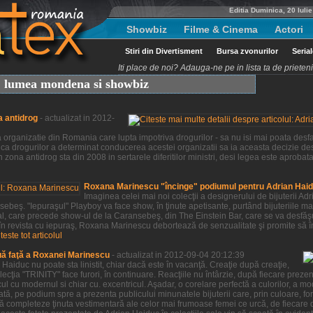
Editia Duminica, 20 Iuli
Showbiz
Filme & Cinema
Actori
Stiri din Divertisment
Bursa zvonurilor
Seria
Iti place de noi? Adauga-ne pe in lista ta de priete
t, lumea mondena si showbiz
a antidrog
- actualizat in 2012-
organizatie din Romania care lupta impotriva drogurilor - sa nu isi mai poata desfas
ca drogurilor a determinat conducerea acestei organizatii sa ia aceasta decizie des
 zona antidrog sta din 2008 in sertarele diferitilor ministri, desi legea este aprobat
Roxana Marinescu "încinge" podiumul pentru Adrian Hai
Imaginea celei mai noi colecţii a designerului de bijuterii 
beş. "Iepuraşul" Playboy va face show, în ţinute apetisante, purtând bijuteriile ma
al, care precede show-ul de la Caransebeş, din The Einstein Bar, care se va desfă
 în revista cu iepuraş, Roxana Marinescu debortează de senzualitate şi promite să î
iteste tot articolul
uă faţă a Roxanei Marinescu
- actualizat in 2012-09-04 20:12:39
aiduc nu poate sta linistit, chiar dacă este în vacanţă. Creaţie după creaţie,
ţia "TRINITY" face furori, în continuare. Reacţiile nu întârzie, după fiecare prezenta
ul cu modernul si chiar cu. excentricul. Aşadar, o corelare perfectă a culorilor, a m
tă, pe podium spre a prezenta publicului minunatele bijuterii care, prin culoare, for
ă completeze ţinuta vestimentară ale celor mai frumoase femei ce urcă, de fiecare