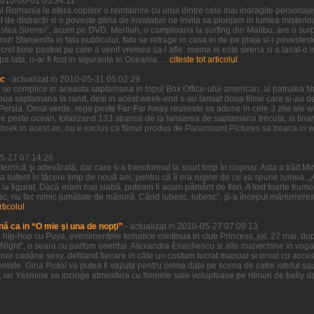
 2010-06-01 05:34:11
 Romania le ofera copiilor o reintalnire cu unul dintre cele mai indragite personaje 
l de distractii si o poveste plina de invataturi ne invita sa plonjam in lumea misteri
estea Sirenei”, acum pe DVD. Merliah, o campioana la surfing din Malibu, are o surpr
oz! Stanjenita in fata publicului, fata se retrage in casa ei de pe plaja si-i povestes
ret bine pastrat pe care a venit vremea sa-l afle: mama ei este sirena si a lasat-o i
tata, n-ar fi fost in siguranta in Oceania. ...
citeste tot articolul
ic
- actualizat in 2010-05-31 05:02:29
a se complice in aceasta saptamana in topul Box Office-ului american, al patrulea f
doua saptamana la rand, desi in acest week-end s-au lansat doua filme care si-au d
of Persia. Omul verde, rege peste Far-Far Away reuseste sa adune in cele 3 zile ale
 peste ocean, totalizand 133 stranse de la lansarea de saptamana trecuta, si tinand
Shrek in acest an, nu e exclus ca filmul produs de Paramount Pictures sa treaca in
05-27 07:14:26
uternică şi adevărată, dar care s-a transformat la scurt timp în coşmar. Asta a trăit M
 a suferit în tăcere timp de nouă ani, pentru că îi era ruşine de ce va spune lumea. „A
şi la figurat. Dacă eram mai slabă, puteam fi acum pământ de flori. A fost foarte frumo
ac, nu fac nimic jumătate de măsură. Când iubesc, iubesc”, şi-a început mărturisire
rticolul
nă ca in “O mie şi una de nopţi”
- actualizat in 2010-05-27 07:09:13
hip-hop cu Puya, evenimentele tematice continua in club Princess, joi, 27 mai, dup
Night”, o seara cu parfum oriental. Alexandra Enachescu si alte manechine in voga 
nor cadâne sexy, defiland fiecare in câte un costum lucrat manual si ornat cu accesor
ntale. Gina Pistol va putea fi vazuta pentru prima data pe scena de catre iubitul sa
, iar Yasmine va incinge atmosfera cu formele sale voluptoase pe ritmuri de belly da