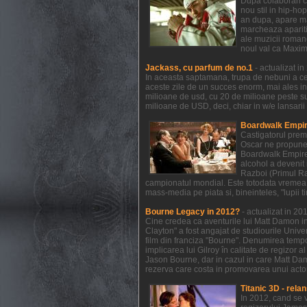
Dupa colaborari c
nou stil in hip-ho
an dupa, apare mat
marcheaza aparitia
ale muzicii romane
noul val ca Maxim
Jackass, cu parfum de no.1
- actualizat i
In aceasta saptamana, trupa de nebuni a celo
aceste zile de un succes enorm, mai ales in
milioane de usd, cu 20 de milioane peste s
milioane de USD, deci, chiar in w/e lansarii
Boardwalk Empire
Castigatorul prem
Oscar ne propune 
Boardwalk Empire a
alcohol a devenit 
Razboi (Primul Raz
campionatul mondial. Este totodata vremea 
mass-media pe piata si, bineinteles, "lupii t
Bourne Legacy in 2012?
- actualizat in 2
Cine credea ca aventurile lui Matt Damon in
Clayton" a fost angajat de studiourile Unive
film din franciza "Bourne". Denumirea temp
implicarea lui Gilroy în calitate de regizor 
Jason Bourne, dar in cazul in care Matt Dam
rezerva care costa in promovarea unui actor 
Titanic 3D - relan
In 2012, cand se 