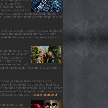
usit sa stranga in acest
u, nu e rau chiar
 Universal Pictures,
l va avea peste 2-3 ani
mani de rulat in cinematografele din Statele
-l vedeti, fie doar datorita efectelor speciale din
l pentru a mai spune o dată povestea celebrului
de scenariu, dar achiziţionarea ei de către
ste de dragoste pe ecrane peste câţiva ani. ...
ptamana primul loc este
lui de-al treilea film
, filmul acelasi cu
elui direct in apa
us sa se marite cu el
iri e pe locul doi. Episodul trei, care este. ...
chisoare pentru incalcarea termenilor de
 alcoholice si detinere de cocaina. Sentinta a
 totodata i-a impus data de 20 iulie ca ultima zi
 perioada de "bucurii" pentru starleta americana
a efectuarea pedepsei. ...
citeste tot articolul
n primele doua, dar