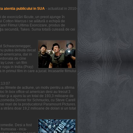
a atentia publicului in SUA
- actualizat in 2010-
de exorcizări făcute, un preot ajunge în
lui Cotton Marcus i se alătură o echipă de
zare! Filmul Ultima Exorcizare, produs de
ziţia secundă, Takes. Suma totală culeasă de cei
nold Schwarzenegger,
m nu putea debuta decat
ud-americana, dar in
oordonata de cine
ray Love - un film
e ruga in India (Pray)
 in primul film in care a jucat. Incasarile filmului
6:13:07
au filmele de actiune, un motiv pentru a afirma
 loc în box office-ul american desi au trecut 3
ari şi a ajuns la un total de 193,3 milioane de
ea ,comedia Dinner for Schmucks, cu Steve Carell
t mai mari de la producatorul Paramount Pictures.
a strâns doar 19,2 milioane de dolari si un total
comedie. Desi a fost
a frumoasa - inca-