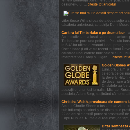
femeia glumeaţă pusă mereu pe şotii, toate a
designer-ului. ...
citeste tot articolul
viitor.Bruce Willis şi cea de-a doua soţie 
căsătoria anterioară, cu actriţa Demi Moore, e
Cariera lui Timberlake e pe drumul bun
- 
Acum cativa ani a lasat cariera de cantaret p
Timberlake pare una potrivita. Pelicula lan
in SUA iar ultimele zvonuri il dau protagonist
Oscar Isaac (l-ati vazut recent in filmul Dri
cautarea unei cariere muzicale si a unui num
interpretat de Carey Mulligan. ...
citeste tot 
Golden Globes A
Luni, ora 3 a.m. a
celebra pe cei mai
la Beverly Hilton 
de decernare a Glo
Cristalele au fost
acuzaţiilor unui fost jurnalist, Michael Rus
acesteia, Adam Berg, susţinând că nominaliză
Christina Walsh, prostituata din camera l
Actorul Charlie Sheen a fost arestat zilele 
sub influenţa cocainei şi se distra cu o pros
22 de ani şi e actriţă porno şi prostituată 
Capri Nubiles. Numele ei real este, de fapt, 
Bitza semneaza 