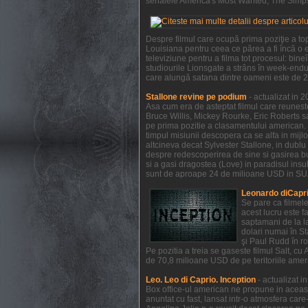
serialele America's Most Wanted, The Simpso
Despre filmul care ocupă prima poziţie a to
Louisiana pentru ceea ce părea a fi încă o e
televiziune pentru a filma tot procesul: bi
studiourile Lionsgate a strâns în week-endul
care alungă satana dintre oameni este de 21
Stallone revine pe podium
- actualizat in 
Asa cum era de asteptat filmul care reunest
Bruce Willis, Mickey Rourke, Eric Roberts s
pe prima pozitie a clasamentului american. 
timpul misiunii descopera ca se alfa in mijl
altcineva decat Sylvester Stallone, in dublu 
despre redescoperirea de sine si gasirea bucu
si a gasi dragostea (Love) in paradisul insule
sunt de aproape 24 de milioane USD in SUA 
Leonardo diCapri
Se pare ca filmel
acest lucru este f
saptamani de la la
dolari numai în S
şi Paul Rudd în ro
Pe pozitia a treia se gaseste filmul Salt, c
de 70,8 milioane USD de pe teritoriile ameri
Leo. Leo di Caprio. Inception
- actualizat 
Box office-ul american ne propune in aceas
anuntat cu fast, lansat intr-o atmosfera car