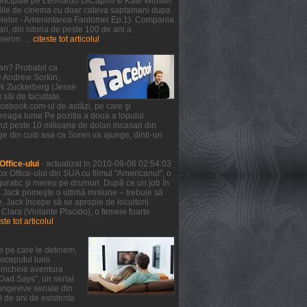
 principale pe Leonardo DiCaprio si Kate Winslet
 salile de cinema cu doar cateva saptamani dupa
telelor - Amenintarea Fantomei Ep.1). Compania
ri, din istoria de peste 100 de ani a
meron. ...
citeste tot articolul
ean? Probabil ca
de Andrew Sorkin,
ark Zuckerberg (Jesse
 săi de facultate,
facebook.com-ul de astăzi, pe care şi
treaga lume Pe pozitia a doua a topului
ut peste 10 milioane de dolari incasari din
ge din cuib asa ca Soren va ajunge, dintr-un
ffice-ului
- actualizat in 2010-09-06 02:54:03
x Office-ului din SUA cu filmul "Americanul", o
guratic şi mereu pe drumuri. După ce un job în
, Jack primeşte o ultimă misiune – trebuie să
 Jack începe să se apropie de locuitorii
 Clara (Violante Placido), o femeie foarte
ste tot articolul
e pe care le detinem,
nceputul lunii
a incheie aventura
 Dad Says", un serial
ongevive seriale din
0 de ani de existenta