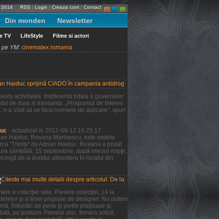
e 2014
RSS
|
Login
|
Creaza cont
|
Contact
Din monden
Newsletter
le TV
LifeStyle
Filme si actori
ni pe YM:
cinematex.romania
ura activitatea. Indiferenta totala a guvernelor
tul de dura si transanta. „Programul de Interes
a, s-a uitat sa se faca normele de aplicare", spun
duc
- actualizat in 2012-09-12 16:25:17
Adrian Haiduc, Roxana Marinescu, este vedeta
rca "Trinity" by Adrian Haiduc. Roxana a pozat
şura sâmbătă, 15 septembrie, după miezul nopţii.
ncingă de-a dreptul atmosfera în localul din
re a colecţiei sale. Piesele colecţiei, 14 la
odelelor şi a liniei propuse de designer. Nu putem
mă, îmbinări de perle şi pietre preţioase şi.
 dată, pe podium. Femeia shic, femeia sobră,