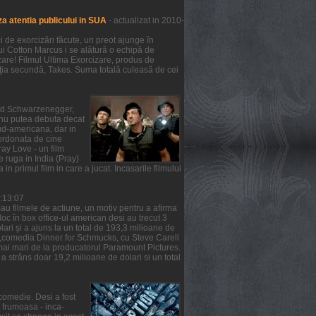
a atentia publicului in SUA
- actualizat in 2010-
de exorcizări făcute, un preot ajunge în
lui Cotton Marcus i se alătură o echipă de
zare! Filmul Ultima Exorcizare, produs de
ziţia secundă, Takes. Suma totală culeasă de cei
nold Schwarzenegger,
m nu putea debuta decat
ud-americana, dar in
oordonata de cine
ray Love - un film
e ruga in India (Pray)
 in primul film in care a jucat. Incasarile filmului
6:13:07
au filmele de actiune, un motiv pentru a afirma
 loc în box office-ul american desi au trecut 3
ari şi a ajuns la un total de 193,3 milioane de
ea ,comedia Dinner for Schmucks, cu Steve Carell
t mai mari de la producatorul Paramount Pictures.
a strâns doar 19,2 milioane de dolari si un total
comedie. Desi a fost
a frumoasa - inca-