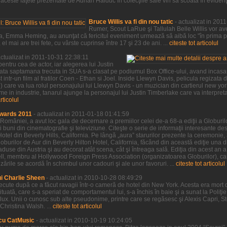
ceste faţete prezentate de Adrian Haiduc în colecţiile sale vin să scoată în evidenţa,
Bruce Willis va fi din nou tatic
- actualizat in 201
Rumer, Scout LaRue şi Tallulah Belle Willis vor ave
a sa, Emma Heming, au anunţat că fericitul eveniment urmează să aibă loc "în prima 
l mai are trei fete, cu vârste cuprinse între 17 şi 23 de ani. ...
citeste tot articolul
actualizat in 2011-10-31 22:38:11
entru cea de actor, iar alegerea lui Justin
sata saptamana trecuta in SUA s-a clasat pe podiumul Box Office-ului, avand incasar
 intr-un film al fratilor Coen - Ethan si Joel. Inside Llewyn Davis, pelicula regizata de
ve) care va lua rolul personajului lui Llewyn Davis - un muzician din cartierul new yo
e in industrie, tanarul ajunge la personajul lui Justin Timberlake care va interpre
articolul
wards 2011
- actualizat in 2011-01-18 01:41:59
 României, a avut loc gala de decernare a premiilor celei de-a 68-a ediţii a Globurilor
 buni din cinematografie şi televiziune. Citeşte o serie de informaţii interesante desp
Hotel din Beverly Hills, California. Pe lângă „aura” starurilor prezente la ceremonie,
burilor de Aur din Beverly Hilton Hotel, California, făcând din această ediţie una d
 aduse din Austria şi au decorat atât scena, cât şi întreaga sală. Ediţia din acest an 
sell, membru al Hollywood Foreign Press Association (organizatoarea Globurilor), car
rile se acordă în schimbul unor cadouri şi ale unor favoruri. ...
citeste tot articolul
ui Charlie Sheen
- actualizat in 2010-10-28 08:49:29
trecute după ce a făcut ravagii într-o cameră de hotel din New York. Acesta era mort 
tituată, care s-a speriat de comportamentul lui, s-a închis în baie şi a sunat la Poliţ
de lux. Unii o cunosc sub alte pseudonime, printre care se regăsesc şi Alexis Capri, 
Christina Walsh. ...
citeste tot articolul
cu CatMusic
- actualizat in 2010-10-19 10:24:05