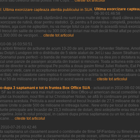
ns sau celebrul serial politist The Cops. ...
citeste tot articolul
Ultima exorcizare capteaz
08-30 01:46:58
pului american în această săptămână nu sunt prea multe de spus - după câteva zeci 
xorcizare de rutină, doar pentru statistici. Şi, pentru a fi povestea completă, preotu
neînteles, aşa cum ne aşteptăm, nu va merge totul ca pe roate în această nouă exorci
 trecut din salile de cinema cu 300.000 de dolari mai mult decât filmul aflat pe po
.300.000 de verzişori. ...
citeste tot articolul
2010-08-16 03:50:51
e actorii filmelor de actiune de acum 10-20 de ani, precum Sylvester Stallone, Ar
au Dolph Lundgren intr-o distributie de 5 stele alaturi de Jet Li sau Jason Stratha
Scenariul pare perfect - o banda de mercenari este trimisa sa dea jos o dictatura s
ocul unei panze de paianjen alcatuita din tradari si minciuni. Toata actiunea este c
rol de director si actor principal.Pe pozitia a doua gasim filmul Juliei Roberts, Eat P
riilor vietii, care in acceptiunea eroinei principale sunt a manca (Eat) in Italia, a t
i Bali, intr-o calatorie care implica 4 continente si o actrita la fel de fermecatoare ca
si 50 de milioane pe intreg globul in acest week-end. ...
citeste tot articolul
o dupa 3 saptamani e tot in fruntea Box Office SUA
- actualizat in 2010-08-02 0
e SF au in aceasta vara mai mult succes in Box Office-ul american decat comediile s
aptul ca Inception, noul film al lui Christopher Nolan, se află în continuare pe primul
nsarea acestuia. Pelicula a avut weekend-ul trecut încasări de 27,5 milioane de dol
tatele Unite si peste 500 de milioane in intreaga lume.. New entry pe locul al doil
lurile principale are încasări de 23,3 milioane de dolari, desi asteptarile erau mul
u Angelina Jolie în rolul principal, in cadere dupa prima saptamana cu un loc după ce 
cane. ...
citeste tot articolul
in 2010-07-26 03:42:46
ta saptamana un clasament avand o combinatie de filme SF/Fantasy cu filmele de 
e-l anunta pe prima pozitie a clasamentului de peste ocean, ultimul film in care joac