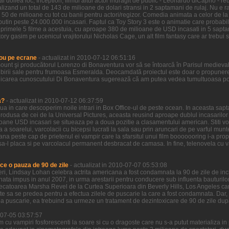
l doilea loc, Inception, filmul altui actor indragit de public - Leonardo diCaprio - re
zand un total de 143 de milioane de dolari stransi in 2 saptamani de rulaj. Nu e ra
 50 de milioane cu tot cu banii pentru actori/regizor. Comedia animata a celor de la
putin peste 24.000.000 incasari. Faptul ca Toy Story 3 este o animatie care probabi
n primele 5 filme a acestuia, cu aproape 380 de milioane de USD incasati in 5 sapta
ory gasim pe ucenicul vrajitorului Nicholas Cage, un alt film fantasy care ar trebui sa
ou pe ecrane
- actualizat in 2010-07-12 06:51:16
ount şi producătorul Lorenzo di Bonaventura vor să se întoarcă în Parisul medieva
birii sale pentru frumoasa Esmeralda. Deocamdată proiectul este doar o propunere 
icarea cunoscutului Di Bonaventura sugerează că am putea vedea tumultuoasa pove
a?
- actualizat in 2010-07-12 06:37:59
ziua in care descoperim noile intrari in Box Office-ul de peste ocean. In aceasta sa
odusa de cei de la Universal Pictures, aceasta reusind aproape dublul incasarilor ce
ioane USD incasari se situeaza pe a doua pozitie a clasamentului american. Stiti voi
a a soarelui, varcolacii cu bicepsi lucrati la sala sau prin aruncari de pe varful munt
ana peste cap de prietenul ei vampir care la sfarsitul unui film booooooring i-a prop
a-l placa si pe varcolacul permanent desbracat de camasa. In fine, telenovela cu vamp
ce o pauza de 90 de zile
- actualizat in 2010-07-07 05:53:08
 ieri, Lindsay Lohan celebra actrita americana a fost condamnata la 90 de zile de in
nata impus in anul 2007, in urma arestarii pentru conducere sub influenta bauturilor
decatoarea Marsha Revel de la Curtea Superioara din Beverly Hills, Los Angeles care
ate sa se predea pentru a efectua zilele de puscarie la care a fost condamnata. Dar,
a puscarie, ea trebuind sa urmeze un tratament de dezintoxicare de 90 de zile dup
0-07-05 03:57:57
lm cu vampiri fosforescenti la soare si cu o dragoste care nu s-a putut materializa i