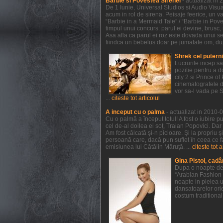
Barbie si Povestea Sirenei
- actualizat in
De 1 Iunie, Universal Studios si Audio Visual
acum in rol de sirena. Peisaje feerice, un va
“Barbie in a Mermaid Tale” / “Barbie in Pov
timpul unui concurs: parul ei devine, brusc, r
Asa afla ca parul ei roz este dovada unui sec
fiindca un bebelus doar pe jumatate om, dupa 
Shrek cel putern
Lucrurile incep s
pozitie pentru a 
city 2 si Prince 
cinematografele de
vor sa-l vada pe 
...
citeste tot articolul
A inceput cu o palma
- actualizat in 2010-
Cu o palmă a început totul! A fost o iubire p
cel de-al doilea ei soţ, Traian Popovici. Dar
Am fost călcată şi-n picioare. Şi la propriu 
persoană care, dacă pun suflet în ceea ce f
emisiunea lui Cătălin Măruţă. ...
citeste tot a
Gina Pistol, cadâ
Dupa o noapte de 
“Arabian Fashion 
noapte in pielea u
dansatoarelor orie
costum traditional