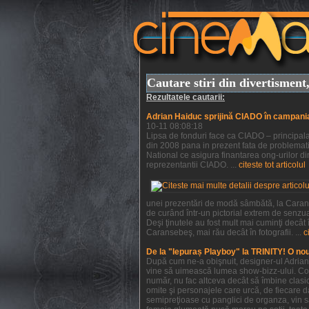
Cautare stiri din divertismen
Rezultatele cautarii:
Adrian Haiduc sprijină CIADO în campani
10-11 08:08:18
Lipsa de fonduri face ca CIADO – principala 
din 2008 pana in prezent fata de problemati
National ce asigura finantarea ong-urilor din
reprezentantii CIADO. ...
citeste tot articolul
unei prezentări de modă sâmbătă, la Caranse
de curând într-un pictorial extrem de senzu
Deşi ţinutele au fost mult mai cuminţi decât
Caransebeş, mai rău decât în fotografii. ...
c
De la "Iepuraș Playboy" la TRINITY! O no
După cum ne-a obişnuit, designer-ul Adrian H
vine să uimească lumea show-bizz-ului. Colec
număr, nu fac altceva decât să îmbine clasic
omite şi personajele care urcă, de fiecare da
semipreţioase cu panglici de organza, vin s