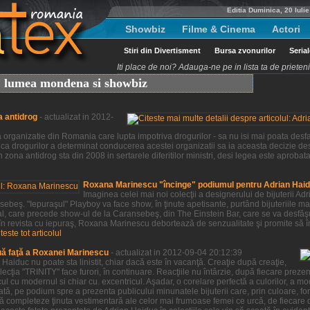
Editia Duminica, 20 Iuli
Showbiz
Filme & Cinema
Actori
Stiri din Divertisment
Bursa zvonurilor
Seria
Iti place de noi? Adauga-ne pe in lista ta de priete
t, lumea mondena si showbiz
a antidrog
- actualizat in 2012-
organizatie din Romania care lupta impotriva drogurilor - sa nu isi mai poata desfas
ca drogurilor a determinat conducerea acestei organizatii sa ia aceasta decizie des
 zona antidrog sta din 2008 in sertarele diferitilor ministri, desi legea este aprobat
Roxana Marinescu "încinge" podiumul pentru Adrian Hai
Imaginea celei mai noi colecţii a designerului de bijuterii 
beş. "Iepuraşul" Playboy va face show, în ţinute apetisante, purtând bijuteriile ma
al, care precede show-ul de la Caransebeş, din The Einstein Bar, care se va desfă
 în revista cu iepuraş, Roxana Marinescu debortează de senzualitate şi promite să î
iteste tot articolul
uă faţă a Roxanei Marinescu
- actualizat in 2012-09-04 20:12:39
aiduc nu poate sta linistit, chiar dacă este în vacanţă. Creaţie după creaţie,
ţia "TRINITY" face furori, în continuare. Reacţiile nu întârzie, după fiecare prezenta
ul cu modernul si chiar cu. excentricul. Aşadar, o corelare perfectă a culorilor, a m
tă, pe podium spre a prezenta publicului minunatele bijuterii care, prin culoare, for
ă completeze ţinuta vestimentară ale celor mai frumoase femei ce urcă, de fiecare