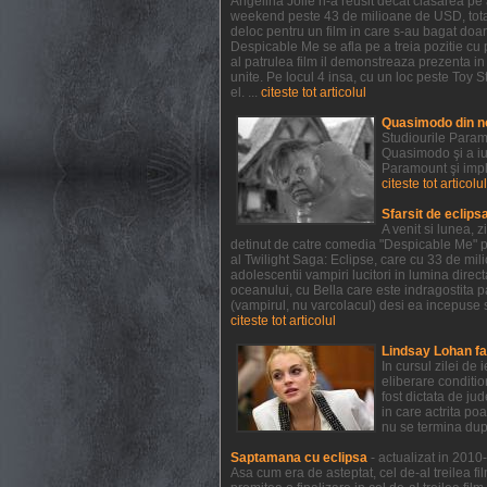
Angelina Jolie n-a reusit decat clasarea pe a
weekend peste 43 de milioane de USD, totali
deloc pentru un film in care s-au bagat doar
Despicable Me se afla pe a treia pozitie cu 
al patrulea film il demonstreaza prezenta i
unite. Pe locul 4 insa, cu un loc peste Toy St
el. ...
citeste tot articolul
Quasimodo din n
Studiourile Param
Quasimodo şi a iu
Paramount şi impl
citeste tot articolul
Sfarsit de eclips
A venit si lunea, 
detinut de catre comedia "Despicable Me" pr
al Twilight Saga: Eclipse, care cu 33 de mil
adolescentii vampiri lucitori in lumina direct
oceanului, cu Bella care este indragostita p
(vampirul, nu varcolacul) desi ea incepuse s
citeste tot articolul
Lindsay Lohan fa
In cursul zilei de
eliberare conditio
fost dictata de ju
in care actrita po
nu se termina dup
Saptamana cu eclipsa
- actualizat in 201
Asa cum era de asteptat, cel de-al treilea fi