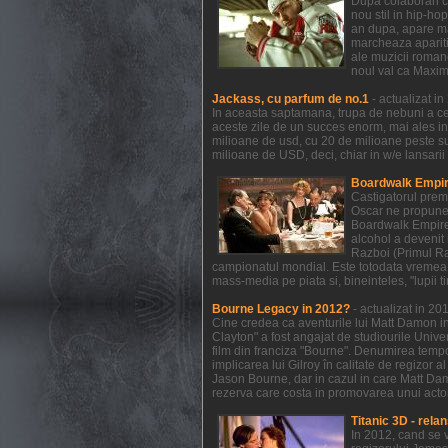
Dupa colaborari c
nou stil in hip-ho
an dupa, apare mat
marcheaza aparitia
ale muzicii romane
noul val ca Maxim
Jackass, cu parfum de no.1
- actualizat i
In aceasta saptamana, trupa de nebuni a celo
aceste zile de un succes enorm, mai ales in
milioane de usd, cu 20 de milioane peste s
milioane de USD, deci, chiar in w/e lansarii
Boardwalk Empire
Castigatorul prem
Oscar ne propune 
Boardwalk Empire a
alcohol a devenit 
Razboi (Primul Raz
campionatul mondial. Este totodata vremea 
mass-media pe piata si, bineinteles, "lupii t
Bourne Legacy in 2012?
- actualizat in 2
Cine credea ca aventurile lui Matt Damon in
Clayton" a fost angajat de studiourile Unive
film din franciza "Bourne". Denumirea temp
implicarea lui Gilroy în calitate de regizor 
Jason Bourne, dar in cazul in care Matt Dam
rezerva care costa in promovarea unui actor 
Titanic 3D - relan
In 2012, cand se 