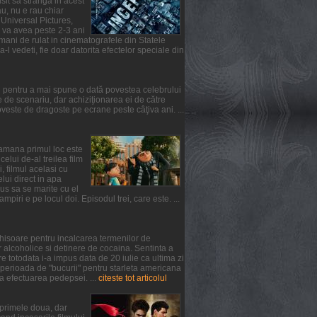
usit sa stranga in acest
u, nu e rau chiar
 Universal Pictures,
l va avea peste 2-3 ani
mani de rulat in cinematografele din Statele
-l vedeti, fie doar datorita efectelor speciale din
l pentru a mai spune o dată povestea celebrului
de scenariu, dar achiziţionarea ei de către
ste de dragoste pe ecrane peste câţiva ani. ...
ptamana primul loc este
lui de-al treilea film
, filmul acelasi cu
elui direct in apa
us sa se marite cu el
iri e pe locul doi. Episodul trei, care este. ...
chisoare pentru incalcarea termenilor de
 alcoholice si detinere de cocaina. Sentinta a
 totodata i-a impus data de 20 iulie ca ultima zi
 perioada de "bucurii" pentru starleta americana
a efectuarea pedepsei. ...
citeste tot articolul
n primele doua, dar