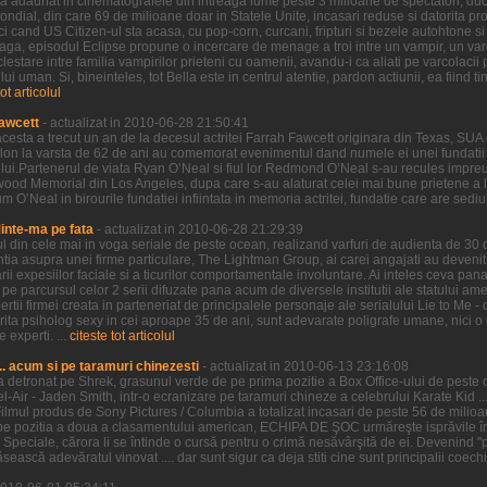
ilm a adaunat in cinematografele din intreaga lume peste 3 milioane de spectatori, duc
al, din care 69 de milioane doar in Statele Unite, incasari reduse si datorita proas
i cand US Citizen-ul sta acasa, cu pop-corn, curcani, fripturi si bezele autohtone si 
 Saga, episodul Eclipse propune o incercare de menage a troi intre un vampir, un var
clestare intre familia vampirilor prieteni cu oamenii, avandu-i ca aliati pe varcolacii 
 uman. Si, bineinteles, tot Bella este in centrul atentie, pardon actiunii, ea fiind tin
tot articolul
awcett
- actualizat in 2010-06-28 21:50:41
cesta a trecut un an de la decesul actritei Farrah Fawcett originara din Texas, SUA 
lon la varsta de 62 de ani au comemorat evenimentul dand numele ei unei fundatii 
ui.Partenerul de viata Ryan O’Neal si fiul lor Redmond O’Neal s-au recules impreu
wood Memorial din Los Angeles, dupa care s-au alaturat celei mai bune prietene a lui
O’Neal in birourile fundatiei infiintata in memoria actritei, fundatie care are sediul i
Minte-ma pe fata
- actualizat in 2010-06-28 21:29:39
ul din cele mai in voga seriale de peste ocean, realizand varfuri de audienta de 30
entia asupra unei firme particulare, The Lightman Group, ai carei angajati au devenit 
 expesiilor faciale si a ticurilor comportamentale involuntare. Ai inteles ceva pana 
parcursul celor 2 serii difuzate pana acum de diversele institutii ale statului ameri
ertii firmei creata in parteneriat de principalele personaje ale serialului Lie to Me -
ctorita psiholog sexy in cei aproape 35 de ani, sunt adevarate poligrafe umane, nici
 experti. ...
citeste tot articolul
.. acum si pe taramuri chinezesti
- actualizat in 2010-06-13 23:16:08
l-a detronat pe Shrek, grasunul verde de pe prima pozitie a Box Office-ului de peste oc
Bel-Air - Jaden Smith, intr-o ecranizare pe taramuri chineze a celebrului Karate Kid ...
ilmul produs de Sony Pictures / Columbia a totalizat incasari de peste 56 de mili
pe pozitia a doua a clasamentului american, ECHIPA DE ŞOC urmăreşte isprăvile înd
e Speciale, cărora li se întinde o cursă pentru o crimă nesăvârşită de ei. Devenind "pr
ească adevăratul vinovat .... dar sunt sigur ca deja stiti cine sunt principalii coechi