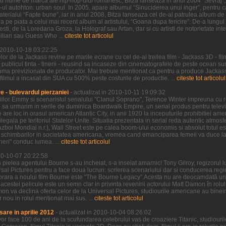
u nume de marca ale hip-hop-ului romanesc, Bitza lanseaza in anul 2004 “Sevraj”, 
p-ul autohton: urban soul. In 2005, apare albumul “Sinuciderea unui inger”, pentru ca
erialul “Fapte bune”, iar in anul 2008, Bitza lanseaza cel de-al patrulea album de 
 pe piata a celui mai recent album al artistului, “Goana dupa fericire”. De-a lungu
sti, de la Loredana Groza, la Holograf sau Artan, dar si cu artisti de notorietate int
ilian sau Guess Who ...
citeste tot articolul
n 2010-10-18 03:22:25
r de la Jackass revine pe marile ecrane cu cel de-al treilea film - Jackass 3D - fil
 publicul tinta - tinerii - reusind sa incaseze din cinematografele de peste ocean 
uma previzionata de producator. Mai trebuie mentionat ca pentru a produce Jackass 
 filmul a incasat din SUA cu 500% peste costurile de productie. ...
citeste tot articolul
 - bulevardul pierzaniei
- actualizat in 2010-10-11 19:09:32
iilor Emmy si scenaristul serialului "Clanul Soprano", Terence Winter impreuna cu re
sa urmarim in serile de duminica Boardwalk Empire, un serial produs pentru televi
re loc in orasul american Atlantic City, in anii 1920 la inceputurile prohibitiei ame
ilegala pe teritoriul Statelor Unite. Situatia prezentata in serial reda autentic atmos
boi Mondial n.r.), Wall Street este pe calea boom-ului economis si absolut totul est
schimbarilor in societatea americana, vremea cand emanciparea femeii va duce la d
ineri" conduc lumea. ...
citeste tot articolul
010-10-07 20:22:58
 pielea agentului Bourne s-au incheiat, s-a inselat amarnic! Tony Gilroy, regizorul 
rsal Pictures pentru a face doua lucruri: scrierea scenariului dar si conducerea regie
orara a noului film Bourne este "The Bourne Legacy".Acesta nu are deocamdată un 
al acestei pelicule este un semn clar in privinta revenirii actorului Matt Damon în rol
on va declina oferta celor de la Universal Pictures, studiourile americane au binei
nou in rolul mentionat mai sus. ...
citeste tot articolul
sare in aprilie 2012
- actualizat in 2010-10-04 08:26:02
vor face 100 de ani de la scufundarea celebrului vas de croaziere Titanic, studiou