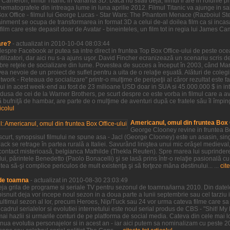
Cameron, filmul Titanic in varianta 3D. Daca nu stiati deja, filmul ii are in rolurile
 cinematografele din intreaga lume in luna aprilie 2012. Filmul Titanic va ajunge in
Box Office - filmul lui George Lucas - Star Wars: The Phantom Menace (Razboiul S
inment se ocupa de transformarea in format 3D a celui de-al doilea film ca si incasa
film care este depasit doar de Avatar - bineinteles, un film tot in regia lui James Ca
are?
- actualizat in 2010-10-04 08:03:44
 despre Facebook ar putea sa intre direct in fruntea Top Box Office-ului de peste oc
ilizatori, dar aici nu s-a ajuns uşor. David Fincher ecranizează un scenariu scris 
ebre reţele de socializare din lume. Povestea de succes a început în 2003, când M
a nevoie de un proiect de suflet pentru a uita de o relaţie eşuată. Alături de colegii
twork - Reteaua de socializare" printr-o mulţime de peripeţii al căror rezultat este 
lui in acest week-end au fost de 23 milioane USD doar in SUA si 45.000.000 $ in in
dusa de cei de la Warner Brothers, pe scurt despre ce este vorba in filmul care a av
bufniţă de hambar, are parte de o mulţime de aventuri după ce fratele său îl împin
ticolul
Americanul, omul din fruntea Box O
George Clooney revine in fruntea Bo
 scurt, synopsisul filmului ne spune asa - Jacl (George Clooney) este un asasin, sin
ack se retrage în partea rurală a Italiei. Savurând liniştea unui mic orăşel medieval
ontact misterioasă, belgianca Mathilde (Thekla Reuten). Spre marea lui suprindere,
ui, părintele Benedetto (Paolo Bonacelli) şi se lasă prins într-o relaţie pasională cu
tea să-şi complice periculos de mult existenţa şi să forţeze mâna destinului... ...
cite
 de toamna
- actualizat in 2010-08-30 23:03:49
 deja grila de programe si seriale TV pentru sezonul de toamna/iarna 2010. Din datel
snuit deja vor incepe noul sezon in a doua parte a lunii septembrie sau cel tarziu i
t ultimul sezon al lor, precum Heroes, Nip/Tuck sau 24 vor urma cateva filme care s
cadrul serialelor si evolutiei internetului este noul serial produs de CBS - "Shit! My
mai hazlii si urmarile conturi de pe platforma de social media. Cateva din cele mai l
tinua evolutia personajelor si in acest an - iar aici putem sa nominalizam cu peste 2