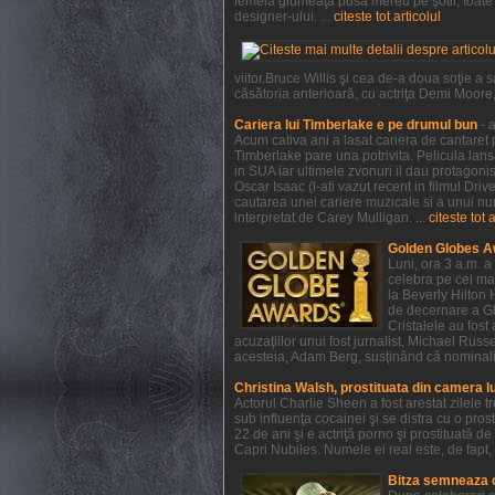
femeia glumeaţă pusă mereu pe şotii, toate a
designer-ului. ...
citeste tot articolul
viitor.Bruce Willis şi cea de-a doua soţie 
căsătoria anterioară, cu actriţa Demi Moore, e
Cariera lui Timberlake e pe drumul bun
- 
Acum cativa ani a lasat cariera de cantaret p
Timberlake pare una potrivita. Pelicula lan
in SUA iar ultimele zvonuri il dau protagonist
Oscar Isaac (l-ati vazut recent in filmul Dri
cautarea unei cariere muzicale si a unui num
interpretat de Carey Mulligan. ...
citeste tot 
Golden Globes A
Luni, ora 3 a.m. a
celebra pe cei mai
la Beverly Hilton 
de decernare a Glo
Cristalele au fost
acuzaţiilor unui fost jurnalist, Michael Rus
acesteia, Adam Berg, susţinând că nominaliză
Christina Walsh, prostituata din camera l
Actorul Charlie Sheen a fost arestat zilele 
sub influenţa cocainei şi se distra cu o pros
22 de ani şi e actriţă porno şi prostituată 
Capri Nubiles. Numele ei real este, de fapt, 
Bitza semneaza 