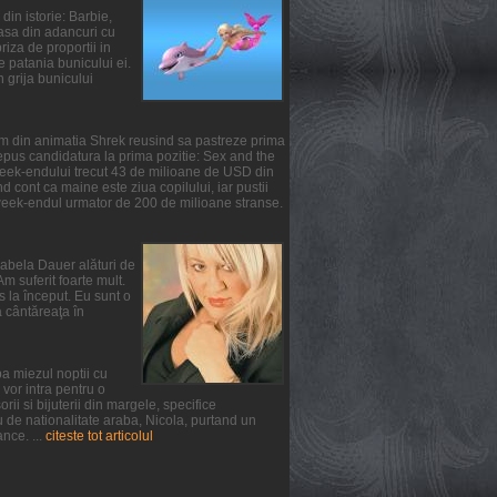
din istorie: Barbie,
oasa din adancuri cu
iza de proportii in
te patania bunicului ei.
n grija bunicului
ilm din animatia Shrek reusind sa pastreze prima
epus candidatura la prima pozitie: Sex and the
 week-endului trecut 43 de milioane de USD din
 cont ca maine este ziua copilului, iar pustii
 week-endul urmator de 200 de milioane stranse.
irabela Dauer alături de
m suferit foarte mult.
s la început. Eu sunt o
a cântăreaţa în
a miezul noptii cu
vor intra pentru o
ii si bijuterii din margele, specifice
u de nationalitate araba, Nicola, purtand un
nce. ...
citeste tot articolul