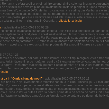
 2010-06-01 05:34:11
 Romania le ofera copiilor o reintalnire cu unul dintre cele mai indragite personaje 
l de distractii si o poveste plina de invataturi ne invita sa plonjam in lumea misteri
estea Sirenei”, acum pe DVD. Merliah, o campioana la surfing din Malibu, are o surpr
oz! Stanjenita in fata publicului, fata se retrage in casa ei de pe plaja si-i povestes
ret bine pastrat pe care a venit vremea sa-l afle: mama ei este sirena si a lasat-o i
tata, n-ar fi fost in siguranta in Oceania. ...
citeste tot articolul
ic
- actualizat in 2010-05-31 05:02:29
a se complice in aceasta saptamana in topul Box Office-ului american, al patrulea f
doua saptamana la rand, desi in acest week-end s-au lansat doua filme care si-au d
of Persia. Omul verde, rege peste Far-Far Away reuseste sa adune in cele 3 zile ale
 peste ocean, totalizand 133 stranse de la lansarea de saptamana trecuta, si tinand
Shrek in acest an, nu e exclus ca filmul produs de Paramount Pictures sa treaca in
05-27 07:14:26
uternică şi adevărată, dar care s-a transformat la scurt timp în coşmar. Asta a trăit M
 a suferit în tăcere timp de nouă ani, pentru că îi era ruşine de ce va spune lumea. „A
şi la figurat. Dacă eram mai slabă, puteam fi acum pământ de flori. A fost foarte frumo
ac, nu fac nimic jumătate de măsură. Când iubesc, iubesc”, şi-a început mărturisire
rticolul
nă ca in “O mie şi una de nopţi”
- actualizat in 2010-05-27 07:09:13
hip-hop cu Puya, evenimentele tematice continua in club Princess, joi, 27 mai, dup
Night”, o seara cu parfum oriental. Alexandra Enachescu si alte manechine in voga 
nor cadâne sexy, defiland fiecare in câte un costum lucrat manual si ornat cu accesor
ntale. Gina Pistol va putea fi vazuta pentru prima data pe scena de catre iubitul sa
, iar Yasmine va incinge atmosfera cu formele sale voluptoase pe ritmuri de belly da