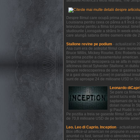
serialele America's Most Wanted, The Simpso
Despre filmul care ocupă prima poziţie a to
Louisiana pentru ceea ce părea a fi încă o e
televiziune pentru a filma tot procesul: bi
studiourile Lionsgate a strâns în week-endul
care alungă satana dintre oameni este de 21
Stallone revine pe podium
- actualizat in 
Asa cum era de asteptat filmul care reunest
Bruce Willis, Mickey Rourke, Eric Roberts s
pe prima pozitie a clasamentului american. 
timpul misiunii descopera ca se alfa in mijl
altcineva decat Sylvester Stallone, in dublu 
despre redescoperirea de sine si gasirea bucu
si a gasi dragostea (Love) in paradisul insule
sunt de aproape 24 de milioane USD in SUA 
Leonardo diCapri
Se pare ca filmel
acest lucru este f
saptamani de la la
dolari numai în S
şi Paul Rudd în ro
Pe pozitia a treia se gaseste filmul Salt, c
de 70,8 milioane USD de pe teritoriile ameri
Leo. Leo di Caprio. Inception
- actualizat 
Box office-ul american ne propune in aceas
anuntat cu fast, lansat intr-o atmosfera car