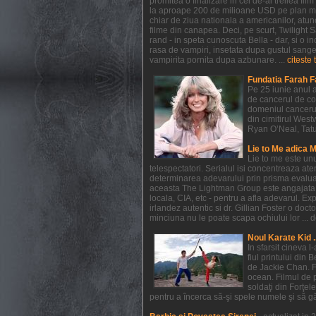
promitea o finalizare in cel de-al treilea f
la aproape 200 de milioane USD pe plan mondi
chiar de ziua nationala a americanilor, atunc
filme din canapea. Deci, pe scurt, Twilight
rand - in speta cunoscuta Bella - dar, si o in
rasa de vampiri, insetata dupa gustul sangelui
vampirita pornita dupa azbunare. ...
citeste 
Fundatia Farah F
Pe 25 iunie anul a
de cancerul de co
domeniul cancerul
din cimitirul West
Ryan O’Neal, Tatum 
Lie to Me adica 
Lie to me este un
telespectatori. Serialul isi concentreaza at
determinarea adevarului prin prisma evaluarii
aceasta The Lightman Group este angajata pe 
locala, CIA, etc - pentru a afla adevarul. Exp
irlandez autentic si dr. Gillian Foster o do
minciuna nu le poate scapa ochiului lor ... de
Noul Karate Kid .
In sfarsit cineva 
fiul printului din 
de Jackie Chan. F
ocean. Filmul de 
soldaţi din Forţel
pentru a încerca să-şi spele numele şi să găs