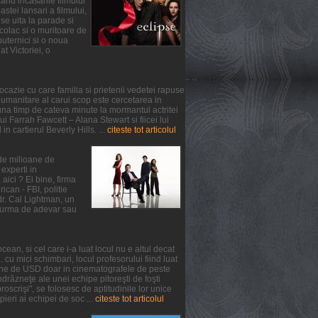
and incasarile filmului
tei lansari a filmului,
se uita la parade si
colac si o muritoare de
puternici si o noua
at Victoriei, o
ocazie cu care familia si prietenii vedetei rapuse
umanitare al carui scop este cercetarea in
na timp de cateva minute la mormantul actritei
 Farrah Fawcett – Alana Stewart si fiicei lui
n cartierul Beverly Hills. ...
citeste tot articolul
 de milioane de
experti in
aici ? Ei bine, firma
can - FBI, politie
 dr. Cal Lightman, un
 o urma de adevar sau
ean, si cel care i-a luat locul nu e altul decat
. cu mici schimbari, locul profesorului fiind luat
oane de USD doar in cinematografele de peste
răzneţe ale unei echipe pitoreşti de foşti
oscrişi", se folosesc de aptitudinile lor unice
pieri ai echipei de soc ...
citeste tot articolul