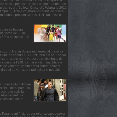
primul sau album solo. Odata cu el apare si un
re artistul primeste “Discul de aur”. La doar un
urban soul , “Sufletul Orasului”. Februarie 2010
l timpului, Bitza a colaborat cu nume de marca
ernationala precum Cypress Hill sau artisti din
m care se bucura in
suma recod de 50 de
3D, s-au investit 10
gizorul Martin Scorsese, laureat al premiilor
ziune de canalul HBO. Actiunea din noul serial
ricane, atunci cand vanzarea si distributia de
fera din anii 1920: tocmai s-a terminat Marele
e de vanzare, pentru pretul corect, chiar si
reptul de vot, apare radioul ca si noutate
lungmetrajului "Michael
i celui de-al patrulea
scenariu scris iar
ul super-agentului
nteles un plan de
rile Paramount Pictures vor relansa capodopera