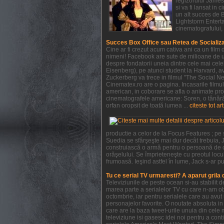
regizorului James 
si va fi lansat in
un alt succes de 
Lightstorm Enterta
cinematografului, 
Succes Box Office sau Retea de Socializ
Cine ar fi crezut acum cativa ani ca un film
nimeni! Facebook are sute de milioane de ut
despre fondatorii uneia dintre cele mai cel
Eisenberg), pe atunci student la Harvard, ave
Zuckerberg va trece in filmul "The Social Ne
Cinematex.ro are o pagina. Incasarile filmu
american, in coborare se afla o animate pro
cinematografele americane: Soren, o tânără 
orfan oropsit de toată lumea ...
citeste tot ar
productie a celor de la Focus Features ; pe
Suedia se sfârşeşte mai dur decât trebuia, J
construiască o armă pentru o persoană de c
orăşelului. Se împrieteneşte cu preotul locul
frumoasă. Ieşind astfel în lume, Jack s-ar pu
Tu ce serial TV urmaresti? A aparut grila
Televiziunile de peste ocean si-au stabilit
marea parte a serialelor TV cu care n-am obi
octombrie, iar pentru serialele care au avu
personajelor favorite. O noutate absoluta in 
care are la baza tweet-urile unuia din cele 
televiziune isi gasesc idei noi pentru a con