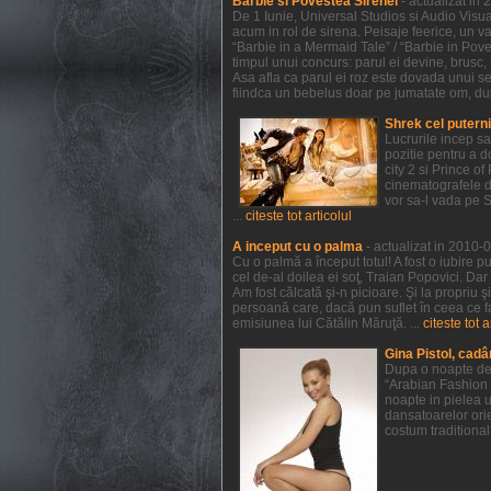
Barbie si Povestea Sirenei
- actualizat in
De 1 Iunie, Universal Studios si Audio Visual
acum in rol de sirena. Peisaje feerice, un va
“Barbie in a Mermaid Tale” / “Barbie in Pov
timpul unui concurs: parul ei devine, brusc, r
Asa afla ca parul ei roz este dovada unui sec
fiindca un bebelus doar pe jumatate om, dupa 
Shrek cel putern
Lucrurile incep s
pozitie pentru a 
city 2 si Prince 
cinematografele de
vor sa-l vada pe 
...
citeste tot articolul
A inceput cu o palma
- actualizat in 2010-
Cu o palmă a început totul! A fost o iubire p
cel de-al doilea ei soţ, Traian Popovici. Dar
Am fost călcată şi-n picioare. Şi la propriu 
persoană care, dacă pun suflet în ceea ce f
emisiunea lui Cătălin Măruţă. ...
citeste tot a
Gina Pistol, cadâ
Dupa o noapte de 
“Arabian Fashion 
noapte in pielea u
dansatoarelor orie
costum traditional