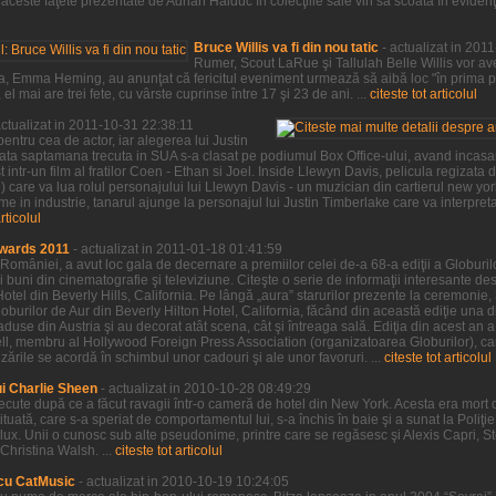
ceste faţete prezentate de Adrian Haiduc în colecţiile sale vin să scoată în evidenţa,
Bruce Willis va fi din nou tatic
- actualizat in 201
Rumer, Scout LaRue şi Tallulah Belle Willis vor ave
a sa, Emma Heming, au anunţat că fericitul eveniment urmează să aibă loc "în prima 
l mai are trei fete, cu vârste cuprinse între 17 şi 23 de ani. ...
citeste tot articolul
actualizat in 2011-10-31 22:38:11
entru cea de actor, iar alegerea lui Justin
sata saptamana trecuta in SUA s-a clasat pe podiumul Box Office-ului, avand incasar
 intr-un film al fratilor Coen - Ethan si Joel. Inside Llewyn Davis, pelicula regizata de
ve) care va lua rolul personajului lui Llewyn Davis - un muzician din cartierul new yo
e in industrie, tanarul ajunge la personajul lui Justin Timberlake care va interpre
articolul
wards 2011
- actualizat in 2011-01-18 01:41:59
 României, a avut loc gala de decernare a premiilor celei de-a 68-a ediţii a Globurilor
 buni din cinematografie şi televiziune. Citeşte o serie de informaţii interesante desp
Hotel din Beverly Hills, California. Pe lângă „aura” starurilor prezente la ceremonie,
burilor de Aur din Beverly Hilton Hotel, California, făcând din această ediţie una d
 aduse din Austria şi au decorat atât scena, cât şi întreaga sală. Ediţia din acest an 
sell, membru al Hollywood Foreign Press Association (organizatoarea Globurilor), car
rile se acordă în schimbul unor cadouri şi ale unor favoruri. ...
citeste tot articolul
ui Charlie Sheen
- actualizat in 2010-10-28 08:49:29
trecute după ce a făcut ravagii într-o cameră de hotel din New York. Acesta era mort 
tituată, care s-a speriat de comportamentul lui, s-a închis în baie şi a sunat la Poliţ
de lux. Unii o cunosc sub alte pseudonime, printre care se regăsesc şi Alexis Capri, 
Christina Walsh. ...
citeste tot articolul
cu CatMusic
- actualizat in 2010-10-19 10:24:05