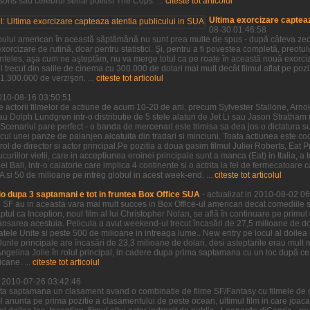
ns sau celebrul serial politist The Cops. ...
citeste tot articolul
Ultima exorcizare capteaz
08-30 01:46:58
pului american în această săptămână nu sunt prea multe de spus - după câteva zeci 
xorcizare de rutină, doar pentru statistici. Şi, pentru a fi povestea completă, preotu
neînteles, aşa cum ne aşteptăm, nu va merge totul ca pe roate în această nouă exorci
 trecut din salile de cinema cu 300.000 de dolari mai mult decât filmul aflat pe po
.300.000 de verzişori. ...
citeste tot articolul
2010-08-16 03:50:51
e actorii filmelor de actiune de acum 10-20 de ani, precum Sylvester Stallone, Ar
au Dolph Lundgren intr-o distributie de 5 stele alaturi de Jet Li sau Jason Stratha
Scenariul pare perfect - o banda de mercenari este trimisa sa dea jos o dictatura s
ocul unei panze de paianjen alcatuita din tradari si minciuni. Toata actiunea este c
rol de director si actor principal.Pe pozitia a doua gasim filmul Juliei Roberts, Eat P
riilor vietii, care in acceptiunea eroinei principale sunt a manca (Eat) in Italia, a t
i Bali, intr-o calatorie care implica 4 continente si o actrita la fel de fermecatoare ca
si 50 de milioane pe intreg globul in acest week-end. ...
citeste tot articolul
o dupa 3 saptamani e tot in fruntea Box Office SUA
- actualizat in 2010-08-02 0
e SF au in aceasta vara mai mult succes in Box Office-ul american decat comediile s
aptul ca Inception, noul film al lui Christopher Nolan, se află în continuare pe primul
nsarea acestuia. Pelicula a avut weekend-ul trecut încasări de 27,5 milioane de dol
tatele Unite si peste 500 de milioane in intreaga lume.. New entry pe locul al doil
lurile principale are încasări de 23,3 milioane de dolari, desi asteptarile erau mul
u Angelina Jolie în rolul principal, in cadere dupa prima saptamana cu un loc după ce 
cane. ...
citeste tot articolul
in 2010-07-26 03:42:46
ta saptamana un clasament avand o combinatie de filme SF/Fantasy cu filmele de 
e-l anunta pe prima pozitie a clasamentului de peste ocean, ultimul film in care joac