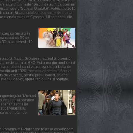
primul sau album solo. Odata cu el apare si un
re artistul primeste “Discul de aur”. La doar un
urban soul , “Sufletul Orasului”. Februarie 2010
l timpului, Bitza a colaborat cu nume de marca
ernationala precum Cypress Hill sau artisti din
m care se bucura in
suma recod de 50 de
3D, s-au investit 10
gizorul Martin Scorsese, laureat al premiilor
ziune de canalul HBO. Actiunea din noul serial
ricane, atunci cand vanzarea si distributia de
fera din anii 1920: tocmai s-a terminat Marele
e de vanzare, pentru pretul corect, chiar si
reptul de vot, apare radioul ca si noutate
lungmetrajului "Michael
i celui de-al patrulea
scenariu scris iar
ul super-agentului
nteles un plan de
rile Paramount Pictures vor relansa capodopera