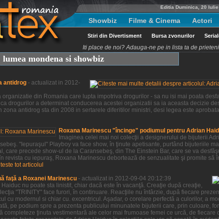
Editia Duminica, 20 Iuli
Showbiz
Filme & Cinema
Actori
Stiri din Divertisment
Bursa zvonurilor
Seria
Iti place de noi? Adauga-ne pe in lista ta de priete
t, lumea mondena si showbiz
a antidrog
- actualizat in 2012-
organizatie din Romania care lupta impotriva drogurilor - sa nu isi mai poata desfas
ca drogurilor a determinat conducerea acestei organizatii sa ia aceasta decizie des
 zona antidrog sta din 2008 in sertarele diferitilor ministri, desi legea este aprobat
Roxana Marinescu "încinge" podiumul pentru Adrian Hai
Imaginea celei mai noi colecţii a designerului de bijuterii 
beş. "Iepuraşul" Playboy va face show, în ţinute apetisante, purtând bijuteriile ma
al, care precede show-ul de la Caransebeş, din The Einstein Bar, care se va desfă
 în revista cu iepuraş, Roxana Marinescu debortează de senzualitate şi promite să î
iteste tot articolul
uă faţă a Roxanei Marinescu
- actualizat in 2012-09-04 20:12:39
aiduc nu poate sta linistit, chiar dacă este în vacanţă. Creaţie după creaţie,
ţia "TRINITY" face furori, în continuare. Reacţiile nu întârzie, după fiecare prezenta
ul cu modernul si chiar cu. excentricul. Aşadar, o corelare perfectă a culorilor, a m
tă, pe podium spre a prezenta publicului minunatele bijuterii care, prin culoare, for
ă completeze ţinuta vestimentară ale celor mai frumoase femei ce urcă, de fiecare