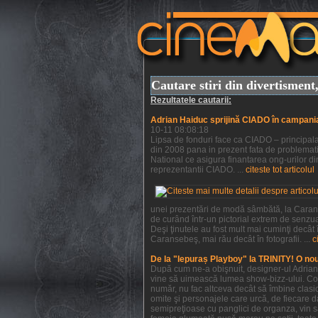
Cautare stiri din divertismen
Rezultatele cautarii:
Adrian Haiduc sprijină CIADO în campani
10-11 08:08:18
Lipsa de fonduri face ca CIADO – principala 
din 2008 pana in prezent fata de problemati
National ce asigura finantarea ong-urilor din
reprezentantii CIADO. ...
citeste tot articolul
unei prezentări de modă sâmbătă, la Caranse
de curând într-un pictorial extrem de senzu
Deşi ţinutele au fost mult mai cuminţi decât
Caransebeş, mai rău decât în fotografii. ...
c
De la "Iepuraș Playboy" la TRINITY! O no
După cum ne-a obişnuit, designer-ul Adrian H
vine să uimească lumea show-bizz-ului. Colec
număr, nu fac altceva decât să îmbine clasic
omite şi personajele care urcă, de fiecare da
semipreţioase cu panglici de organza, vin s