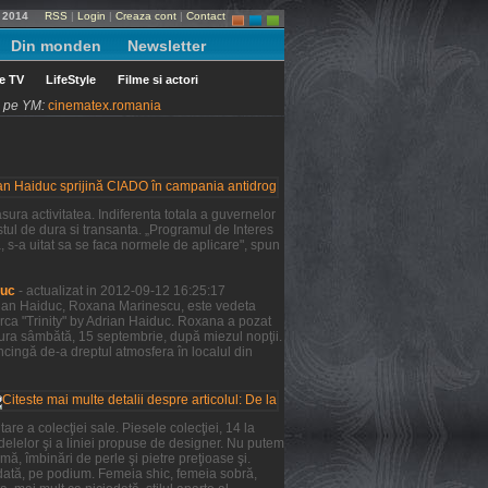
e 2014
RSS
|
Login
|
Creaza cont
|
Contact
Din monden
Newsletter
le TV
LifeStyle
Filme si actori
ni pe YM:
cinematex.romania
ura activitatea. Indiferenta totala a guvernelor
tul de dura si transanta. „Programul de Interes
a, s-a uitat sa se faca normele de aplicare", spun
duc
- actualizat in 2012-09-12 16:25:17
Adrian Haiduc, Roxana Marinescu, este vedeta
rca "Trinity" by Adrian Haiduc. Roxana a pozat
şura sâmbătă, 15 septembrie, după miezul nopţii.
ncingă de-a dreptul atmosfera în localul din
re a colecţiei sale. Piesele colecţiei, 14 la
odelelor şi a liniei propuse de designer. Nu putem
mă, îmbinări de perle şi pietre preţioase şi.
 dată, pe podium. Femeia shic, femeia sobră,