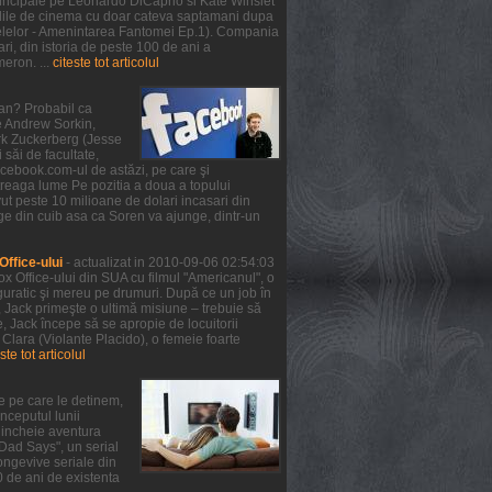
 principale pe Leonardo DiCaprio si Kate Winslet
 salile de cinema cu doar cateva saptamani dupa
telelor - Amenintarea Fantomei Ep.1). Compania
ri, din istoria de peste 100 de ani a
meron. ...
citeste tot articolul
ean? Probabil ca
de Andrew Sorkin,
ark Zuckerberg (Jesse
 săi de facultate,
facebook.com-ul de astăzi, pe care şi
treaga lume Pe pozitia a doua a topului
ut peste 10 milioane de dolari incasari din
ge din cuib asa ca Soren va ajunge, dintr-un
ffice-ului
- actualizat in 2010-09-06 02:54:03
x Office-ului din SUA cu filmul "Americanul", o
guratic şi mereu pe drumuri. După ce un job în
, Jack primeşte o ultimă misiune – trebuie să
 Jack începe să se apropie de locuitorii
 Clara (Violante Placido), o femeie foarte
ste tot articolul
e pe care le detinem,
nceputul lunii
a incheie aventura
 Dad Says", un serial
ongevive seriale din
0 de ani de existenta