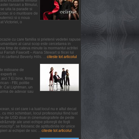
and incasarile filmului
tei lansari a filmului,
se uita la parade si
colac si o muritoare de
puternici si o noua
at Victoriei, o
ocazie cu care familia si prietenii vedetei rapuse
umanitare al carui scop este cercetarea in
na timp de cateva minute la mormantul actritei
 Farrah Fawcett – Alana Stewart si fiicei lui
n cartierul Beverly Hills. ...
citeste tot articolul
 de milioane de
experti in
aici ? Ei bine, firma
can - FBI, politie
 dr. Cal Lightman, un
 o urma de adevar sau
ean, si cel care i-a luat locul nu e altul decat
. cu mici schimbari, locul profesorului fiind luat
oane de USD doar in cinematografele de peste
răzneţe ale unei echipe pitoreşti de foşti
oscrişi", se folosesc de aptitudinile lor unice
pieri ai echipei de soc ...
citeste tot articolul