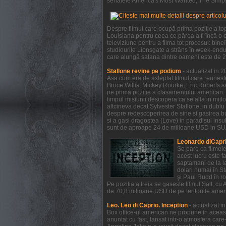
serialele America's Most Wanted, The Simpso
Despre filmul care ocupă prima poziţie a to
Louisiana pentru ceea ce părea a fi încă o e
televiziune pentru a filma tot procesul: bi
studiourile Lionsgate a strâns în week-endul
care alungă satana dintre oameni este de 21
Stallone revine pe podium
- actualizat in 
Asa cum era de asteptat filmul care reunest
Bruce Willis, Mickey Rourke, Eric Roberts s
pe prima pozitie a clasamentului american. 
timpul misiunii descopera ca se alfa in mijl
altcineva decat Sylvester Stallone, in dublu 
despre redescoperirea de sine si gasirea bucu
si a gasi dragostea (Love) in paradisul insule
sunt de aproape 24 de milioane USD in SUA 
Leonardo diCapri
Se pare ca filmel
acest lucru este f
saptamani de la la
dolari numai în S
şi Paul Rudd în ro
Pe pozitia a treia se gaseste filmul Salt, c
de 70,8 milioane USD de pe teritoriile ameri
Leo. Leo di Caprio. Inception
- actualizat 
Box office-ul american ne propune in aceas
anuntat cu fast, lansat intr-o atmosfera car