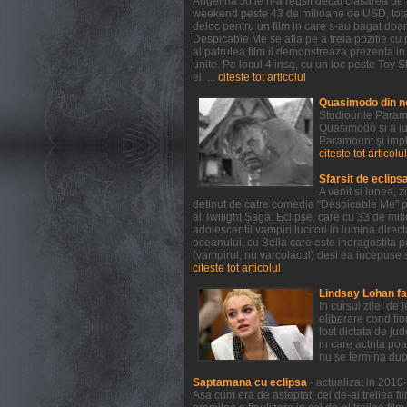
Angelina Jolie n-a reusit decat clasarea pe a
weekend peste 43 de milioane de USD, totali
deloc pentru un film in care s-au bagat doar
Despicable Me se afla pe a treia pozitie cu 
al patrulea film il demonstreaza prezenta i
unite. Pe locul 4 insa, cu un loc peste Toy St
el. ...
citeste tot articolul
Quasimodo din n
Studiourile Param
Quasimodo şi a iu
Paramount şi impl
citeste tot articolul
Sfarsit de eclips
A venit si lunea, 
detinut de catre comedia "Despicable Me" pr
al Twilight Saga: Eclipse, care cu 33 de mil
adolescentii vampiri lucitori in lumina direct
oceanului, cu Bella care este indragostita p
(vampirul, nu varcolacul) desi ea incepuse s
citeste tot articolul
Lindsay Lohan fa
In cursul zilei de
eliberare conditio
fost dictata de ju
in care actrita po
nu se termina dup
Saptamana cu eclipsa
- actualizat in 201
Asa cum era de asteptat, cel de-al treilea fi