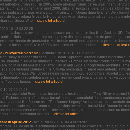
u nume de marca ale hip-hop-ului romanesc, Bitza lanseaza in anul 2004 “Sevraj”, 
p-ul autohton: urban soul. In 2005, apare albumul “Sinuciderea unui inger”, pentru ca
erialul “Fapte bune”, iar in anul 2008, Bitza lanseaza cel de-al patrulea album de 
 pe piata a celui mai recent album al artistului, “Goana dupa fericire”. De-a lungu
sti, de la Loredana Groza, la Holograf sau Artan, dar si cu artisti de notorietate int
ilian sau Guess Who ...
citeste tot articolul
n 2010-10-18 03:22:25
r de la Jackass revine pe marile ecrane cu cel de-al treilea film - Jackass 3D - fil
 publicul tinta - tinerii - reusind sa incaseze din cinematografele de peste ocean 
uma previzionata de producator. Mai trebuie mentionat ca pentru a produce Jackass 
 filmul a incasat din SUA cu 500% peste costurile de productie. ...
citeste tot articolul
 - bulevardul pierzaniei
- actualizat in 2010-10-11 19:09:32
iilor Emmy si scenaristul serialului "Clanul Soprano", Terence Winter impreuna cu re
sa urmarim in serile de duminica Boardwalk Empire, un serial produs pentru televi
re loc in orasul american Atlantic City, in anii 1920 la inceputurile prohibitiei ame
ilegala pe teritoriul Statelor Unite. Situatia prezentata in serial reda autentic atmos
boi Mondial n.r.), Wall Street este pe calea boom-ului economis si absolut totul est
schimbarilor in societatea americana, vremea cand emanciparea femeii va duce la d
ineri" conduc lumea. ...
citeste tot articolul
010-10-07 20:22:58
 pielea agentului Bourne s-au incheiat, s-a inselat amarnic! Tony Gilroy, regizorul 
rsal Pictures pentru a face doua lucruri: scrierea scenariului dar si conducerea regie
orara a noului film Bourne este "The Bourne Legacy".Acesta nu are deocamdată un 
al acestei pelicule este un semn clar in privinta revenirii actorului Matt Damon în rol
on va declina oferta celor de la Universal Pictures, studiourile americane au binei
nou in rolul mentionat mai sus. ...
citeste tot articolul
sare in aprilie 2012
- actualizat in 2010-10-04 08:26:02
vor face 100 de ani de la scufundarea celebrului vas de croaziere Titanic, studiou