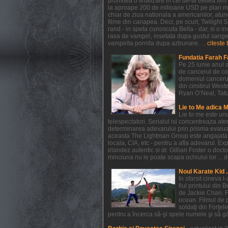
promitea o finalizare in cel de-al treilea f
la aproape 200 de milioane USD pe plan mondi
chiar de ziua nationala a americanilor, atunc
filme din canapea. Deci, pe scurt, Twilight
rand - in speta cunoscuta Bella - dar, si o in
rasa de vampiri, insetata dupa gustul sangelui
vampirita pornita dupa azbunare. ...
citeste 
Fundatia Farah F
Pe 25 iunie anul a
de cancerul de co
domeniul cancerul
din cimitirul West
Ryan O’Neal, Tatum 
Lie to Me adica 
Lie to me este un
telespectatori. Serialul isi concentreaza at
determinarea adevarului prin prisma evaluarii
aceasta The Lightman Group este angajata pe 
locala, CIA, etc - pentru a afla adevarul. Exp
irlandez autentic si dr. Gillian Foster o do
minciuna nu le poate scapa ochiului lor ... de
Noul Karate Kid .
In sfarsit cineva 
fiul printului din 
de Jackie Chan. F
ocean. Filmul de 
soldaţi din Forţel
pentru a încerca să-şi spele numele şi să găs