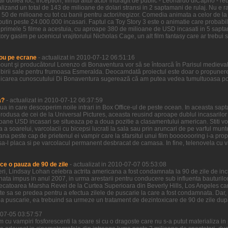
l doilea loc, Inception, filmul altui actor indragit de public - Leonardo diCaprio - re
zand un total de 143 de milioane de dolari stransi in 2 saptamani de rulaj. Nu e ra
 50 de milioane cu tot cu banii pentru actori/regizor. Comedia animata a celor de la
putin peste 24.000.000 incasari. Faptul ca Toy Story 3 este o animatie care probabi
n primele 5 filme a acestuia, cu aproape 380 de milioane de USD incasati in 5 sapta
ory gasim pe ucenicul vrajitorului Nicholas Cage, un alt film fantasy care ar trebui sa
ou pe ecrane
- actualizat in 2010-07-12 06:51:16
ount şi producătorul Lorenzo di Bonaventura vor să se întoarcă în Parisul medieva
birii sale pentru frumoasa Esmeralda. Deocamdată proiectul este doar o propunere 
icarea cunoscutului Di Bonaventura sugerează că am putea vedea tumultuoasa pove
a?
- actualizat in 2010-07-12 06:37:59
ziua in care descoperim noile intrari in Box Office-ul de peste ocean. In aceasta sa
odusa de cei de la Universal Pictures, aceasta reusind aproape dublul incasarilor ce
ioane USD incasari se situeaza pe a doua pozitie a clasamentului american. Stiti voi
a a soarelui, varcolacii cu bicepsi lucrati la sala sau prin aruncari de pe varful munt
ana peste cap de prietenul ei vampir care la sfarsitul unui film booooooring i-a prop
a-l placa si pe varcolacul permanent desbracat de camasa. In fine, telenovela cu vamp
ce o pauza de 90 de zile
- actualizat in 2010-07-07 05:53:08
 ieri, Lindsay Lohan celebra actrita americana a fost condamnata la 90 de zile de in
nata impus in anul 2007, in urma arestarii pentru conducere sub influenta bauturilor
decatoarea Marsha Revel de la Curtea Superioara din Beverly Hills, Los Angeles care
ate sa se predea pentru a efectua zilele de puscarie la care a fost condamnata. Dar,
a puscarie, ea trebuind sa urmeze un tratament de dezintoxicare de 90 de zile dup
0-07-05 03:57:57
lm cu vampiri fosforescenti la soare si cu o dragoste care nu s-a putut materializa i