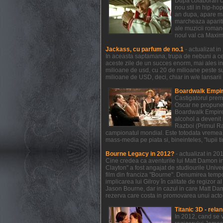
Dupa colaborari c
nou stil in hip-ho
an dupa, apare mat
marcheaza aparitia
ale muzicii romane
noul val ca Maxim
Jackass, cu parfum de no.1
- actualizat i
In aceasta saptamana, trupa de nebuni a celo
aceste zile de un succes enorm, mai ales in
milioane de usd, cu 20 de milioane peste s
milioane de USD, deci, chiar in w/e lansarii
Boardwalk Empire
Castigatorul prem
Oscar ne propune 
Boardwalk Empire a
alcohol a devenit 
Razboi (Primul Raz
campionatul mondial. Este totodata vremea 
mass-media pe piata si, bineinteles, "lupii t
Bourne Legacy in 2012?
- actualizat in 2
Cine credea ca aventurile lui Matt Damon in
Clayton" a fost angajat de studiourile Unive
film din franciza "Bourne". Denumirea temp
implicarea lui Gilroy în calitate de regizor 
Jason Bourne, dar in cazul in care Matt Dam
rezerva care costa in promovarea unui actor 
Titanic 3D - relan
In 2012, cand se 