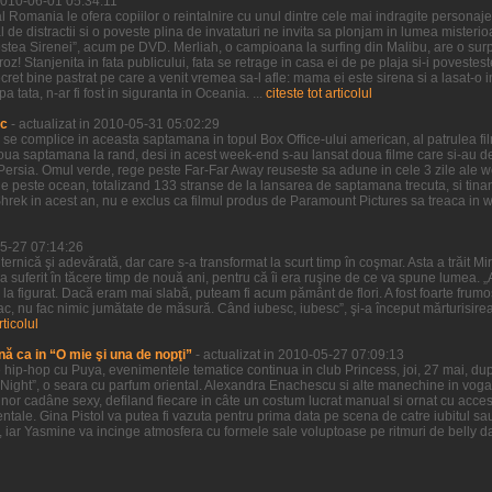
 2010-06-01 05:34:11
 Romania le ofera copiilor o reintalnire cu unul dintre cele mai indragite personaje 
l de distractii si o poveste plina de invataturi ne invita sa plonjam in lumea misteri
estea Sirenei”, acum pe DVD. Merliah, o campioana la surfing din Malibu, are o surpr
oz! Stanjenita in fata publicului, fata se retrage in casa ei de pe plaja si-i povestes
ret bine pastrat pe care a venit vremea sa-l afle: mama ei este sirena si a lasat-o i
tata, n-ar fi fost in siguranta in Oceania. ...
citeste tot articolul
ic
- actualizat in 2010-05-31 05:02:29
a se complice in aceasta saptamana in topul Box Office-ului american, al patrulea f
doua saptamana la rand, desi in acest week-end s-au lansat doua filme care si-au d
of Persia. Omul verde, rege peste Far-Far Away reuseste sa adune in cele 3 zile ale
 peste ocean, totalizand 133 stranse de la lansarea de saptamana trecuta, si tinand
Shrek in acest an, nu e exclus ca filmul produs de Paramount Pictures sa treaca in
05-27 07:14:26
uternică şi adevărată, dar care s-a transformat la scurt timp în coşmar. Asta a trăit M
 a suferit în tăcere timp de nouă ani, pentru că îi era ruşine de ce va spune lumea. „A
şi la figurat. Dacă eram mai slabă, puteam fi acum pământ de flori. A fost foarte frumo
ac, nu fac nimic jumătate de măsură. Când iubesc, iubesc”, şi-a început mărturisire
rticolul
nă ca in “O mie şi una de nopţi”
- actualizat in 2010-05-27 07:09:13
hip-hop cu Puya, evenimentele tematice continua in club Princess, joi, 27 mai, dup
Night”, o seara cu parfum oriental. Alexandra Enachescu si alte manechine in voga 
nor cadâne sexy, defiland fiecare in câte un costum lucrat manual si ornat cu accesor
ntale. Gina Pistol va putea fi vazuta pentru prima data pe scena de catre iubitul sa
, iar Yasmine va incinge atmosfera cu formele sale voluptoase pe ritmuri de belly da