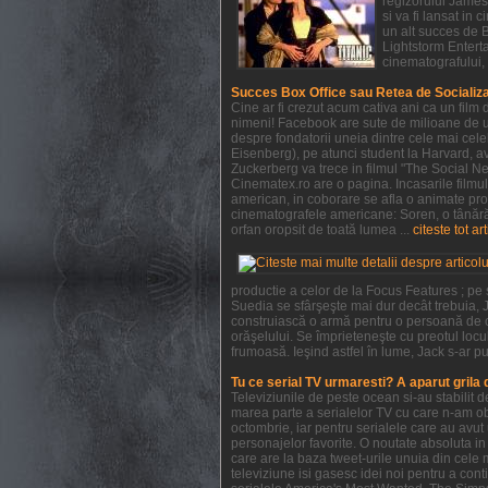
regizorului James 
si va fi lansat in
un alt succes de 
Lightstorm Enterta
cinematografului, 
Succes Box Office sau Retea de Socializ
Cine ar fi crezut acum cativa ani ca un film
nimeni! Facebook are sute de milioane de ut
despre fondatorii uneia dintre cele mai cel
Eisenberg), pe atunci student la Harvard, ave
Zuckerberg va trece in filmul "The Social Ne
Cinematex.ro are o pagina. Incasarile filmu
american, in coborare se afla o animate pro
cinematografele americane: Soren, o tânără 
orfan oropsit de toată lumea ...
citeste tot ar
productie a celor de la Focus Features ; pe
Suedia se sfârşeşte mai dur decât trebuia, J
construiască o armă pentru o persoană de c
orăşelului. Se împrieteneşte cu preotul locul
frumoasă. Ieşind astfel în lume, Jack s-ar pu
Tu ce serial TV urmaresti? A aparut grila
Televiziunile de peste ocean si-au stabilit
marea parte a serialelor TV cu care n-am obi
octombrie, iar pentru serialele care au avu
personajelor favorite. O noutate absoluta in 
care are la baza tweet-urile unuia din cele 
televiziune isi gasesc idei noi pentru a con