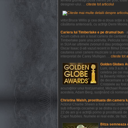
femeia glumeaţă pusă mereu pe şotii, toate a
designer-ului. ...
citeste tot articolul
viitor.Bruce Willis şi cea de-a doua soţie 
căsătoria anterioară, cu actriţa Demi Moore, e
Cariera lui Timberlake e pe drumul bun
- 
Acum cativa ani a lasat cariera de cantaret p
Timberlake pare una potrivita. Pelicula lan
in SUA iar ultimele zvonuri il dau protagonist
Oscar Isaac (l-ati vazut recent in filmul Dri
cautarea unei cariere muzicale si a unui num
interpretat de Carey Mulligan. ...
citeste tot 
Golden Globes A
Luni, ora 3 a.m. a
celebra pe cei mai
la Beverly Hilton 
de decernare a Glo
Cristalele au fost
acuzaţiilor unui fost jurnalist, Michael Rus
acesteia, Adam Berg, susţinând că nominaliză
Christina Walsh, prostituata din camera l
Actorul Charlie Sheen a fost arestat zilele 
sub influenţa cocainei şi se distra cu o pros
22 de ani şi e actriţă porno şi prostituată 
Capri Nubiles. Numele ei real este, de fapt, 
Bitza semneaza 