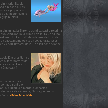
din istorie: Barbie,
oasa din adancuri cu
iza de proportii in
te patania bunicului ei.
n grija bunicului
ilm din animatia Shrek reusind sa pastreze prima
epus candidatura la prima pozitie: Sex and the
 week-endului trecut 43 de milioane de USD din
 cont ca maine este ziua copilului, iar pustii
 week-endul urmator de 200 de milioane stranse.
irabela Dauer alături de
m suferit foarte mult.
s la început. Eu sunt o
a cântăreaţa în
a miezul noptii cu
vor intra pentru o
ii si bijuterii din margele, specifice
u de nationalitate araba, Nicola, purtand un
nce. ...
citeste tot articolul