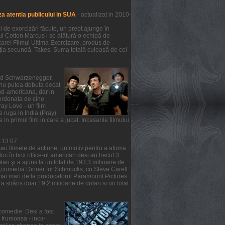
a atentia publicului in SUA
- actualizat in 2010-
de exorcizări făcute, un preot ajunge în
lui Cotton Marcus i se alătură o echipă de
zare! Filmul Ultima Exorcizare, produs de
ziţia secundă, Takes. Suma totală culeasă de cei
nold Schwarzenegger,
m nu putea debuta decat
ud-americana, dar in
oordonata de cine
ray Love - un film
e ruga in India (Pray)
 in primul film in care a jucat. Incasarile filmului
6:13:07
au filmele de actiune, un motiv pentru a afirma
 loc în box office-ul american desi au trecut 3
ari şi a ajuns la un total de 193,3 milioane de
ea ,comedia Dinner for Schmucks, cu Steve Carell
t mai mari de la producatorul Paramount Pictures.
a strâns doar 19,2 milioane de dolari si un total
comedie. Desi a fost
a frumoasa - inca-