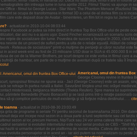
Cameron, filmul Titanic in varianta 3D. Daca nu stiati deja, filmul ii are in rolurile
 cinematografele din intreaga lume in luna aprilie 2012. Filmul Titanic va ajunge in
Box Office - filmul lui George Lucas - Star Wars: The Phantom Menace (Razboiul S
inment se ocupa de transformarea in format 3D a celui de-al doilea film ca si incasa
film care este depasit doar de Avatar - bineinteles, un film tot in regia lui James Ca
are?
- actualizat in 2010-10-04 08:03:44
 despre Facebook ar putea sa intre direct in fruntea Top Box Office-ului de peste oc
ilizatori, dar aici nu s-a ajuns uşor. David Fincher ecranizează un scenariu scris 
ebre reţele de socializare din lume. Povestea de succes a început în 2003, când M
a nevoie de un proiect de suflet pentru a uita de o relaţie eşuată. Alături de colegii
twork - Reteaua de socializare" printr-o mulţime de peripeţii al căror rezultat este 
lui in acest week-end au fost de 23 milioane USD doar in SUA si 45.000.000 $ in in
dusa de cei de la Warner Brothers, pe scurt despre ce este vorba in filmul care a av
bufniţă de hambar, are parte de o mulţime de aventuri după ce fratele său îl împin
ticolul
Americanul, omul din fruntea Box O
George Clooney revine in fruntea Bo
 scurt, synopsisul filmului ne spune asa - Jacl (George Clooney) este un asasin, sin
ack se retrage în partea rurală a Italiei. Savurând liniştea unui mic orăşel medieval
ontact misterioasă, belgianca Mathilde (Thekla Reuten). Spre marea lui suprindere,
ui, părintele Benedetto (Paolo Bonacelli) şi se lasă prins într-o relaţie pasională cu
tea să-şi complice periculos de mult existenţa şi să forţeze mâna destinului... ...
cite
 de toamna
- actualizat in 2010-08-30 23:03:49
 deja grila de programe si seriale TV pentru sezonul de toamna/iarna 2010. Din datel
snuit deja vor incepe noul sezon in a doua parte a lunii septembrie sau cel tarziu i
t ultimul sezon al lor, precum Heroes, Nip/Tuck sau 24 vor urma cateva filme care s
cadrul serialelor si evolutiei internetului este noul serial produs de CBS - "Shit! My
mai hazlii si urmarile conturi de pe platforma de social media. Cateva din cele mai l
tinua evolutia personajelor si in acest an - iar aici putem sa nominalizam cu peste 2