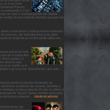
usit sa stranga in acest
u, nu e rau chiar
 Universal Pictures,
l va avea peste 2-3 ani
mani de rulat in cinematografele din Statele
-l vedeti, fie doar datorita efectelor speciale din
l pentru a mai spune o dată povestea celebrului
de scenariu, dar achiziţionarea ei de către
ste de dragoste pe ecrane peste câţiva ani. ...
ptamana primul loc este
lui de-al treilea film
, filmul acelasi cu
elui direct in apa
us sa se marite cu el
iri e pe locul doi. Episodul trei, care este. ...
chisoare pentru incalcarea termenilor de
 alcoholice si detinere de cocaina. Sentinta a
 totodata i-a impus data de 20 iulie ca ultima zi
 perioada de "bucurii" pentru starleta americana
a efectuarea pedepsei. ...
citeste tot articolul
n primele doua, dar