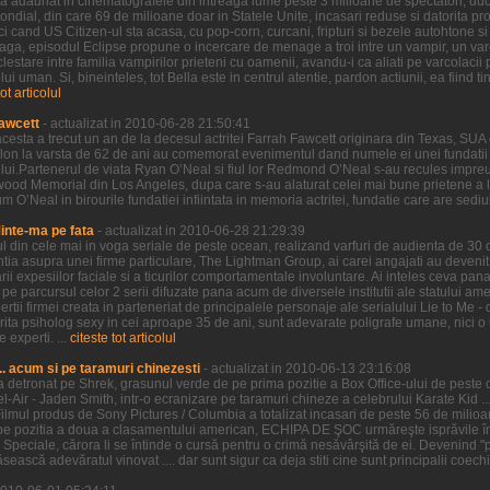
ilm a adaunat in cinematografele din intreaga lume peste 3 milioane de spectatori, duc
al, din care 69 de milioane doar in Statele Unite, incasari reduse si datorita proas
i cand US Citizen-ul sta acasa, cu pop-corn, curcani, fripturi si bezele autohtone si 
 Saga, episodul Eclipse propune o incercare de menage a troi intre un vampir, un var
clestare intre familia vampirilor prieteni cu oamenii, avandu-i ca aliati pe varcolacii 
 uman. Si, bineinteles, tot Bella este in centrul atentie, pardon actiunii, ea fiind tin
tot articolul
awcett
- actualizat in 2010-06-28 21:50:41
cesta a trecut un an de la decesul actritei Farrah Fawcett originara din Texas, SUA 
lon la varsta de 62 de ani au comemorat evenimentul dand numele ei unei fundatii 
ui.Partenerul de viata Ryan O’Neal si fiul lor Redmond O’Neal s-au recules impreu
wood Memorial din Los Angeles, dupa care s-au alaturat celei mai bune prietene a lui
O’Neal in birourile fundatiei infiintata in memoria actritei, fundatie care are sediul i
Minte-ma pe fata
- actualizat in 2010-06-28 21:29:39
ul din cele mai in voga seriale de peste ocean, realizand varfuri de audienta de 30
entia asupra unei firme particulare, The Lightman Group, ai carei angajati au devenit 
 expesiilor faciale si a ticurilor comportamentale involuntare. Ai inteles ceva pana 
parcursul celor 2 serii difuzate pana acum de diversele institutii ale statului ameri
ertii firmei creata in parteneriat de principalele personaje ale serialului Lie to Me -
ctorita psiholog sexy in cei aproape 35 de ani, sunt adevarate poligrafe umane, nici
 experti. ...
citeste tot articolul
.. acum si pe taramuri chinezesti
- actualizat in 2010-06-13 23:16:08
l-a detronat pe Shrek, grasunul verde de pe prima pozitie a Box Office-ului de peste oc
Bel-Air - Jaden Smith, intr-o ecranizare pe taramuri chineze a celebrului Karate Kid ...
ilmul produs de Sony Pictures / Columbia a totalizat incasari de peste 56 de mili
pe pozitia a doua a clasamentului american, ECHIPA DE ŞOC urmăreşte isprăvile înd
e Speciale, cărora li se întinde o cursă pentru o crimă nesăvârşită de ei. Devenind "pr
ească adevăratul vinovat .... dar sunt sigur ca deja stiti cine sunt principalii coechi