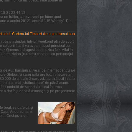
 mai mult ca niciodată, stilul aparte al
1-10-31 22:44:12
a un frăţior, care va veni pe lume anul
parte a anului 2012", anunţă "US Weekly". Din
i peste asteptari intr-un weekend plin de sport
 celebrii frati il va avea in locul principal pe
rkez Queens indragostit de muzica folk. Aflat in
ta un muzician (culmea) casatorit cu personajul
 de Aur, transmisă live şi pe internet pentru a-i
re Globuri, a căror gală are loc, în fiecare an,
 30.000 de cristale Swarovski au strălucit în sala
intre cele mai „strălucitoare” de până acum.
a fost umbrită de scandalul iscat în urma
e a dat în judecată asociaţia şi pe preşedintele
de beat, se pare că şi
ie.Capri Anderson are
Stella Costanza sau