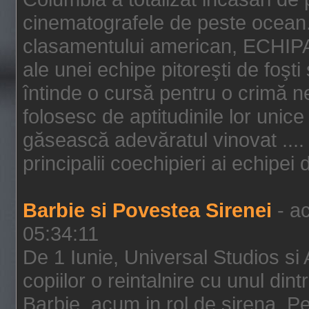
cinematografele de peste ocean.
clasamentului american, ECHIPA
ale unei echipe pitoreşti de foşti
întinde o cursă pentru o crimă n
folosesc de aptitudinile lor unic
găsească adevăratul vinovat .... 
principalii coechipieri ai echipei 
Barbie si Povestea Sirenei
- ac
05:34:11
De 1 Iunie, Universal Studios si
copiilor o reintalnire cu unul din
Barbie, acum in rol de sirena. Pei