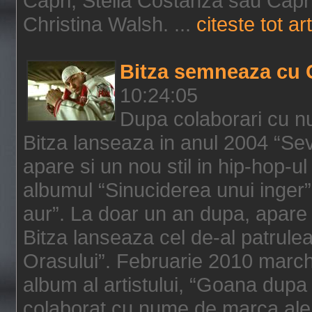
Capri, Stella Costanza sau Capri
Christina Walsh. ...
citeste tot art
Bitza semneaza cu 
10:24:05
Dupa colaborari cu n
Bitza lanseaza in anul 2004 “Sev
apare si un nou stil in hip-hop-u
albumul “Sinuciderea unui inger”,
aur”. La doar un an dupa, apare 
Bitza lanseaza cel de-al patrulea
Orasului”. Februarie 2010 marche
album al artistului, “Goana dupa f
colaborat cu nume de marca ale 