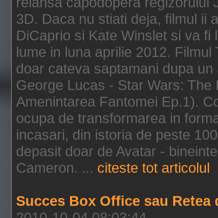
relansa capodopera regizorului J
3D. Daca nu stiati deja, filmul ii
DiCaprio si Kate Winslet si va fi
lume in luna aprilie 2012. Filmul
doar cateva saptamani dupa un al
George Lucas - Star Wars: The 
Amenintarea Fantomei Ep.1). Co
ocupa de transformarea in format 
incasari, din istoria de peste 10
depasit doar de Avatar - bineintel
Cameron. ...
citeste tot articolul
Succes Box Office sau Retea 
2010-10-04 08:03:44