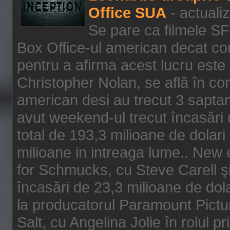
Office SUA
- actuali
Se pare ca filmele SF
Box Office-ul american decat com
pentru a afirma acest lucru este f
Christopher Nolan, se află în con
american desi au trecut 3 saptam
avut weekend-ul trecut încasări d
total de 193,3 milioane de dolari
milioane in intreaga lume.. New 
for Schmucks, cu Steve Carell şi 
încasări de 23,3 milioane de dola
la producatorul Paramount Pictur
Salt, cu Angelina Jolie în rolul 