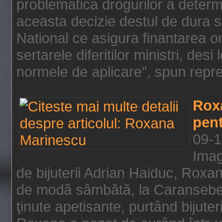
problematica drogurilor a determ
aceasta decizie destul de dura s
National ce asigura finantarea on
sertarele diferitilor ministri, des
normele de aplicare", spun repre
Rox
pent
09-1
Imag
de bijuterii Adrian Haiduc, Roxa
de modă sâmbătă, la Caransebeş
ţinute apetisante, purtând bijuter