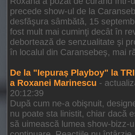
Roxana a pozat de curând într-u
precede show-ul de la Caransebe
desfăşura sâmbătă, 15 septembrie
fost mult mai cuminţi decât în r
debortează de senzualitate şi pr
în localul din Caransebeş, mai rău
De la "Iepuraș Playboy" la TR
a Roxanei Marinescu
- actuali
20:12:39
După cum ne-a obişnuit, designe
nu poate sta linistit, chiar dacă 
să uimească lumea show-bizz-ului
continuare. Reacţiile nu întârzie