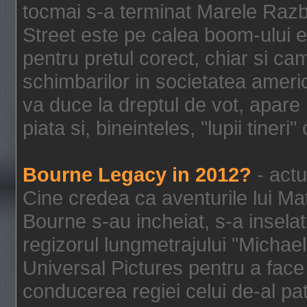
tocmai s-a terminat Marele Razbo
Street este pe calea boom-ului e
pentru pretul corect, chiar si c
schimbarilor in societatea ame
va duce la dreptul de vot, apare
piata si, bineinteles, "lupii tiner
Bourne Legacy in 2012?
- actu
Cine credea ca aventurile lui Ma
Bourne s-au incheiat, s-a inselat
regizorul lungmetrajului "Michael
Universal Pictures pentru a face 
conducerea regiei celui de-al pat