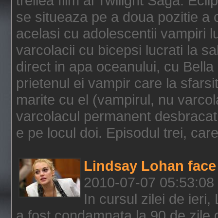
treilea film al Twilight Saga: Ec
se situeaza pe a doua pozitie a c
acelasi cu adolescentii vampiri lu
varcolacii cu bicepsi lucrati la s
direct in apa oceanului, cu Bell
prietenul ei vampir care la sfars
marite cu el (vampirul, nu varcol
varcolacul permanent desbracat 
e pe locul doi. Episodul trei, care
Lindsay Lohan face 
2010-07-07 05:53:08
In cursul zilei de ier
a fost condamnata la 90 de zile 