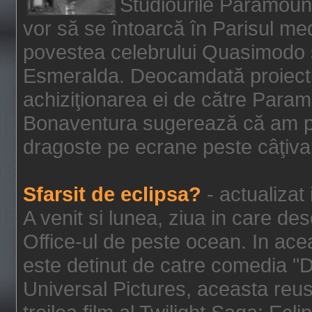
Studiourile Paramoun
vor să se întoarcă în Parisul me
povestea celebrului Quasimodo şi
Esmeralda. Deocamdată proiectu
achiziţionarea ei de către Param
Bonaventura sugerează că am p
dragoste pe ecrane peste câţiva 
Sfarsit de eclipsa?
- actualizat
A venit si lunea, ziua in care des
Office-ul de peste ocean. In ac
este detinut de catre comedia "
Universal Pictures, aceasta reus