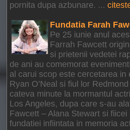
pornita dupa azbunare. ...
citeste
Fundatia Farah Faw
Pe 25 iunie anul acest
Farrah Fawcett origin
si prietenii vedetei r
de ani au comemorat evenimentul
al carui scop este cercetarea in
Ryan O’Neal si fiul lor Redmond
cateva minute la mormantul actri
Los Angeles, dupa care s-au alat
Fawcett – Alana Stewart si fiicei
fundatiei infiintata in memoria act