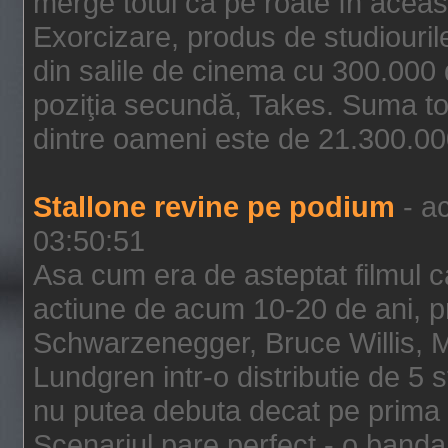
merge totul ca pe roate în aceas
Exorcizare, produs de studiouril
din salile de cinema cu 300.000 d
poziţia secundă, Takes. Suma to
dintre oameni este de 21.300.000
Stallone revine pe podium
- ac
03:50:51
Asa cum era de asteptat filmul ca
actiune de acum 10-20 de ani, p
Schwarzenegger, Bruce Willis, 
Lundgren intr-o distributie de 5 
nu putea debuta decat pe prima 
Scenariul pare perfect - o banda