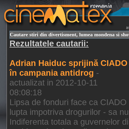
I
Cautare stiri din divertisment, lumea mondena si sh
Rezultatele cautarii:
Adrian Haiduc sprijină CIADO
în campania antidrog
-
actualizat in 2012-10-11
08:08:18
Lipsa de fonduri face ca CIADO 
lupta impotriva drogurilor - sa nu
Indiferenta totala a guvernelor d