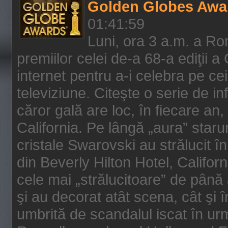
Golden Globes Awa
01:41:59
Luni, ora 3 a.m. a Ro
premiilor celei de-a 68-a ediţii a
internet pentru a-i celebra pe ce
televiziune. Citeşte o serie de i
căror gală are loc, în fiecare an,
California. Pe lângă „aura” star
cristale Swarovski au strălucit î
din Beverly Hilton Hotel, Califor
cele mai „strălucitoare” de până
şi au decorat atât scena, cât şi î
umbrită de scandalul iscat în urm