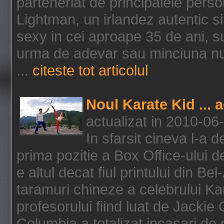
parteneriat de principalele person
Lightman, un irlandez autentic si 
sexy in cei aproape 35 de ani, s
urma de adevar sau minciuna nu l
...
citeste tot articolul
Noul Karate Kid ... 
actualizat in 2010-06
In sfarsit cineva l-a
prima pozitie a Box Office-ului de
e altul decat fiul printului din Be
taramuri chineze a celebrului Kar
profesorului fiind luat de Jackie
Columbia a totalizat incasari de