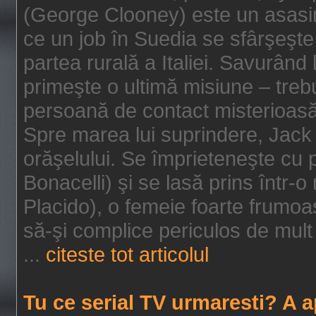
(George Clooney) este un asasin
ce un job în Suedia se sfârşeşte
partea rurală a Italiei. Savurând
primeşte o ultimă misiune – tre
persoană de contact misterioasă
Spre marea lui suprindere, Jack 
orăşelului. Se împrieteneşte cu p
Bonacelli) şi se lasă prins într-o
Placido), o femeie foarte frumoas
să-şi complice periculos de mult 
...
citeste tot articolul
Tu ce serial TV urmaresti? A 