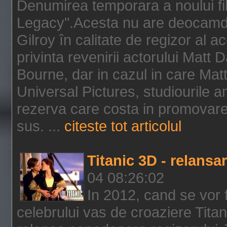
Denumirea temporara a noului f
Legacy".Acesta nu are deocamdat
Gilroy în calitate de regizor al a
privinta revenirii actorului Matt
Bourne, dar in cazul in care Mat
Universal Pictures, studiourile 
rezerva care costa in promovarea
sus. ...
citeste tot articolul
Titanic 3D - relansar
04 08:26:02
In 2012, cand se vor 
celebrului vas de croaziere Tita