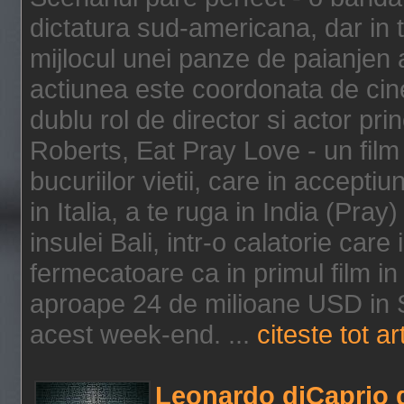
dictatura sud-americana, dar in t
mijlocul unei panze de paianjen a
actiunea este coordonata de cine
dublu rol de director si actor pri
Roberts, Eat Pray Love - un film
bucuriilor vietii, care in accepti
in Italia, a te ruga in India (Pra
insulei Bali, intr-o calatorie care 
fermecatoare ca in primul film in 
aproape 24 de milioane USD in S
acest week-end. ...
citeste tot ar
Leonardo diCaprio d