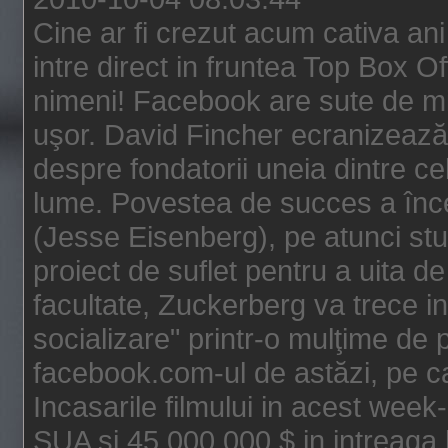
Cine ar fi crezut acum cativa an
intre direct in fruntea Top Box O
nimeni! Facebook are sute de mili
uşor. David Fincher ecranizează
despre fondatorii uneia dintre ce
lume. Povestea de succes a înc
(Jesse Eisenberg), pe atunci st
proiect de suflet pentru a uita de
facultate, Zuckerberg va trece i
socializare" printr-o mulţime de p
facebook.com-ul de astăzi, pe c
Incasarile filmului in acest wee
SUA si 45.000.000 $ in intreaga 