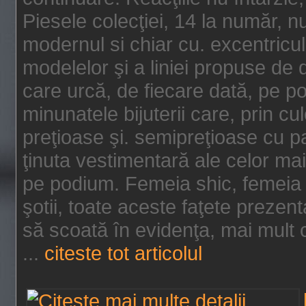
Piesele colecţiei, 14 la număr, n
modernul si chiar cu. excentricul.
modelelor şi a liniei propuse de
care urcă, de fiecare dată, pe p
minunatele bijuterii care, prin cu
preţioase şi. semipreţioase cu p
ţinuta vestimentară ale celor ma
pe podium. Femeia shic, femeia
şotii, toate aceste faţete prezent
să scoată în evidenţa, mai mult ca
...
citeste tot articolul