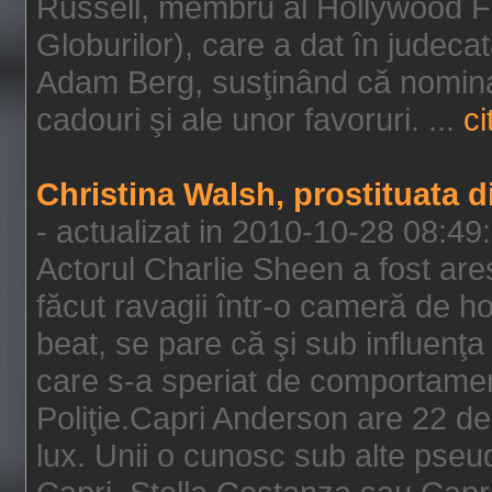
Russell, membru al Hollywood F
Globurilor), care a dat în judeca
Adam Berg, susţinând că nominal
cadouri şi ale unor favoruri. ...
ci
Christina Walsh, prostituata 
- actualizat in 2010-10-28 08:49
Actorul Charlie Sheen a fost ares
făcut ravagii într-o cameră de h
beat, se pare că şi sub influenţa 
care s-a speriat de comportamentu
Poliţie.Capri Anderson are 22 de 
lux. Unii o cunosc sub alte pseu