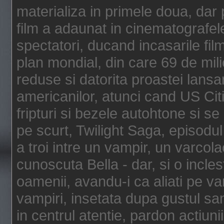
materializa in primele doua, dar p
film a adaunat in cinematografel
spectatori, ducand incasarile fi
plan mondial, din care 69 de mili
reduse si datorita proastei lansar
americanilor, atunci cand US Cit
fripturi si bezele autohtone si se
pe scurt, Twilight Saga, episod
a troi intre un vampir, un varcola
cunoscuta Bella - dar, si o incles
oamenii, avandu-i ca aliati pe va
vampiri, insetata dupa gustul san
in centrul atentie, pardon actiunii,