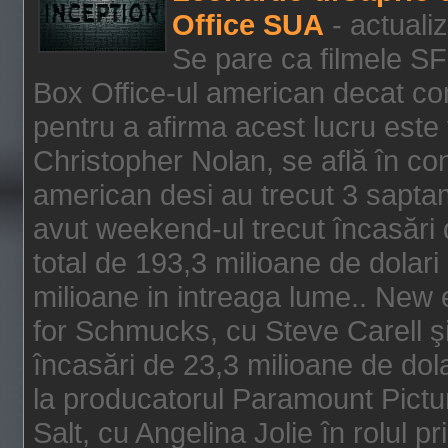
Office SUA
- actuali
Se pare ca filmele SF
Box Office-ul american decat com
pentru a afirma acest lucru este f
Christopher Nolan, se află în con
american desi au trecut 3 saptam
avut weekend-ul trecut încasări d
total de 193,3 milioane de dolari
milioane in intreaga lume.. New 
for Schmucks, cu Steve Carell şi 
încasări de 23,3 milioane de dola
la producatorul Paramount Pictur
Salt, cu Angelina Jolie în rolul 