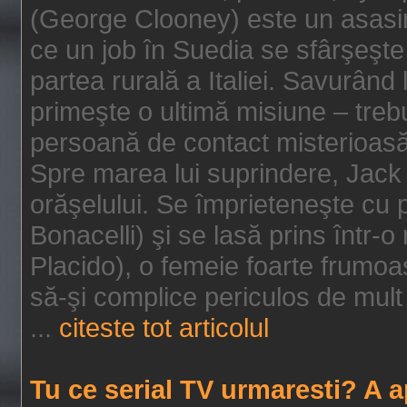
(George Clooney) este un asasin
ce un job în Suedia se sfârşeşte
partea rurală a Italiei. Savurând
primeşte o ultimă misiune – tre
persoană de contact misterioasă
Spre marea lui suprindere, Jack 
orăşelului. Se împrieteneşte cu p
Bonacelli) şi se lasă prins într-o
Placido), o femeie foarte frumoas
să-şi complice periculos de mult 
...
citeste tot articolul
Tu ce serial TV urmaresti? A 