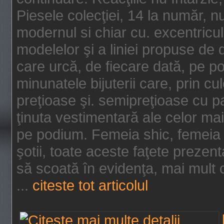
Piesele colecţiei, 14 la număr, n
modernul si chiar cu. excentricul.
modelelor şi a liniei propuse de
care urcă, de fiecare dată, pe p
minunatele bijuterii care, prin cu
preţioase şi. semipreţioase cu p
ţinuta vestimentară ale celor ma
pe podium. Femeia shic, femeia
şotii, toate aceste faţete prezent
să scoată în evidenţa, mai mult ca
...
citeste tot articolul