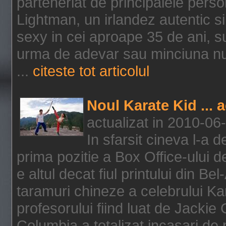
parteneriat de principalele person
Lightman, un irlandez autentic si 
sexy in cei aproape 35 de ani, s
urma de adevar sau minciuna nu l
...
citeste tot articolul
Noul Karate Kid ... 
actualizat in 2010-06
In sfarsit cineva l-a
prima pozitie a Box Office-ului de
e altul decat fiul printului din Be
taramuri chineze a celebrului Kar
profesorului fiind luat de Jackie
Columbia a totalizat incasari de