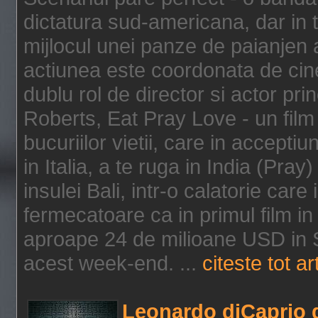
dictatura sud-americana, dar in t
mijlocul unei panze de paianjen a
actiunea este coordonata de cine
dublu rol de director si actor pri
Roberts, Eat Pray Love - un film
bucuriilor vietii, care in accepti
in Italia, a te ruga in India (Pra
insulei Bali, intr-o calatorie care 
fermecatoare ca in primul film in 
aproape 24 de milioane USD in S
acest week-end. ...
citeste tot ar
Leonardo diCaprio d