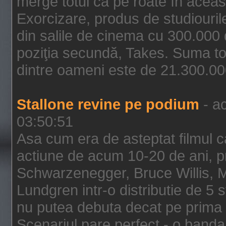
merge totul ca pe roate în aceas
Exorcizare, produs de studiouril
din salile de cinema cu 300.000 d
poziţia secundă, Takes. Suma to
dintre oameni este de 21.300.000
Stallone revine pe podium
- ac
03:50:51
Asa cum era de asteptat filmul ca
actiune de acum 10-20 de ani, p
Schwarzenegger, Bruce Willis, 
Lundgren intr-o distributie de 5 
nu putea debuta decat pe prima 
Scenariul pare perfect - o banda