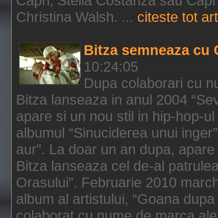
Capri, Stella Costanza sau Capri
Christina Walsh. ...
citeste tot art
Bitza semneaza cu 
10:24:05
Dupa colaborari cu n
Bitza lanseaza in anul 2004 “Sev
apare si un nou stil in hip-hop-u
albumul “Sinuciderea unui inger”,
aur”. La doar un an dupa, apare 
Bitza lanseaza cel de-al patrulea
Orasului”. Februarie 2010 marche
album al artistului, “Goana dupa f
colaborat cu nume de marca ale 