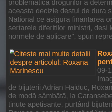
problematica drogurilor a determ
aceasta decizie destul de dura s
National ce asigura finantarea on
sertarele diferitilor ministri, des
normele de aplicare", spun repre
Rox
pent
09-1
Imag
de bijuterii Adrian Haiduc, Roxa
de modă sâmbătă, la Caransebeş
ţinute apetisante, purtând bijuter