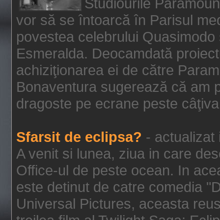
Studiourile Paramoun
vor să se întoarcă în Parisul me
povestea celebrului Quasimodo şi
Esmeralda. Deocamdată proiectu
achiziţionarea ei de către Param
Bonaventura sugerează că am p
dragoste pe ecrane peste câţiva 
Sfarsit de eclipsa?
- actualizat
A venit si lunea, ziua in care des
Office-ul de peste ocean. In ac
este detinut de catre comedia "
Universal Pictures, aceasta reus