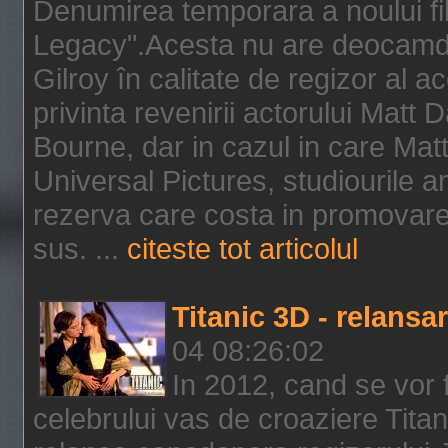
Denumirea temporara a noului f
Legacy".Acesta nu are deocamdat
Gilroy în calitate de regizor al a
privinta revenirii actorului Matt
Bourne, dar in cazul in care Mat
Universal Pictures, studiourile 
rezerva care costa in promovarea
sus. ...
citeste tot articolul
Titanic 3D - relansar
04 08:26:02
In 2012, cand se vor 
celebrului vas de croaziere Tita