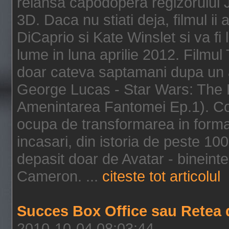
relansa capodopera regizorului J
3D. Daca nu stiati deja, filmul ii
DiCaprio si Kate Winslet si va fi
lume in luna aprilie 2012. Filmul
doar cateva saptamani dupa un al
George Lucas - Star Wars: The 
Amenintarea Fantomei Ep.1). Co
ocupa de transformarea in format 
incasari, din istoria de peste 10
depasit doar de Avatar - bineintel
Cameron. ...
citeste tot articolul
Succes Box Office sau Retea 
2010-10-04 08:03:44