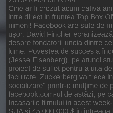
Cine ar fi crezut acum cativa an
intre direct in fruntea Top Box O
nimeni! Facebook are sute de mili
uşor. David Fincher ecranizează
despre fondatorii uneia dintre ce
lume. Povestea de succes a înc
(Jesse Eisenberg), pe atunci st
proiect de suflet pentru a uita de
facultate, Zuckerberg va trece i
socializare" printr-o mulţime de p
facebook.com-ul de astăzi, pe c
Incasarile filmului in acest wee
SUA si 45.000.000 $ in intreaga 