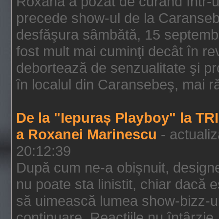
Roxana a pozat de curând într-u
precede show-ul de la Caransebe
desfăşura sâmbătă, 15 septembrie
fost mult mai cuminţi decât în r
debortează de senzualitate şi pr
în localul din Caransebeş, mai rău
De la "Iepuraș Playboy" la TR
a Roxanei Marinescu
- actuali
20:12:39
După cum ne-a obişnuit, designe
nu poate sta linistit, chiar dacă 
să uimească lumea show-bizz-ului
continuare. Reacţiile nu întârzie