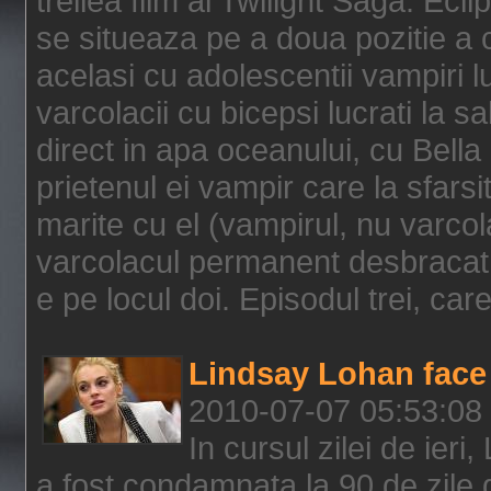
treilea film al Twilight Saga: Ec
se situeaza pe a doua pozitie a c
acelasi cu adolescentii vampiri lu
varcolacii cu bicepsi lucrati la s
direct in apa oceanului, cu Bell
prietenul ei vampir care la sfars
marite cu el (vampirul, nu varcol
varcolacul permanent desbracat 
e pe locul doi. Episodul trei, care
Lindsay Lohan face 
2010-07-07 05:53:08
In cursul zilei de ier
a fost condamnata la 90 de zile 