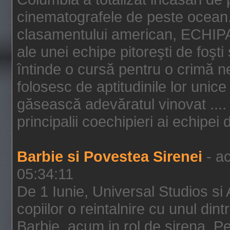
cinematografele de peste ocean.
clasamentului american, ECHIPA
ale unei echipe pitoreşti de foşti
întinde o cursă pentru o crimă n
folosesc de aptitudinile lor unic
găsească adevăratul vinovat .... 
principalii coechipieri ai echipei 
Barbie si Povestea Sirenei
- ac
05:34:11
De 1 Iunie, Universal Studios si
copiilor o reintalnire cu unul din
Barbie, acum in rol de sirena. Pei