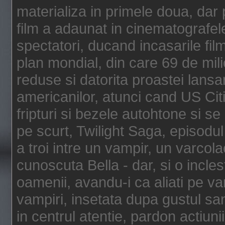
materializa in primele doua, dar p
film a adaunat in cinematografel
spectatori, ducand incasarile fi
plan mondial, din care 69 de mili
reduse si datorita proastei lansar
americanilor, atunci cand US Cit
fripturi si bezele autohtone si se
pe scurt, Twilight Saga, episod
a troi intre un vampir, un varcola
cunoscuta Bella - dar, si o incles
oamenii, avandu-i ca aliati pe va
vampiri, insetata dupa gustul san
in centrul atentie, pardon actiunii,