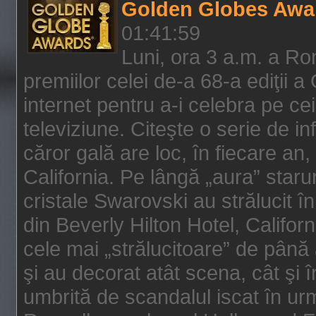
Golden Globes Awa
01:41:59
Luni, ora 3 a.m. a Ro
premiilor celei de-a 68-a ediţii a
internet pentru a-i celebra pe ce
televiziune. Citeşte o serie de i
căror gală are loc, în fiecare an,
California. Pe lângă „aura” star
cristale Swarovski au strălucit î
din Beverly Hilton Hotel, Califor
cele mai „strălucitoare” de până
şi au decorat atât scena, cât şi î
umbrită de scandalul iscat în urm