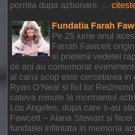
pornita dupa azbunare. ...
citeste
Fundatia Farah Faw
Pe 25 iunie anul acest
Farrah Fawcett origin
si prietenii vedetei r
de ani au comemorat evenimentul
al carui scop este cercetarea in
Ryan O’Neal si fiul lor Redmond
cateva minute la mormantul actri
Los Angeles, dupa care s-au alat
Fawcett – Alana Stewart si fiicei
fundatiei infiintata in memoria act