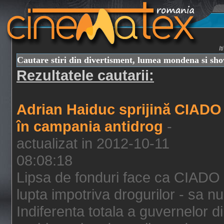
I
Cautare stiri din divertisment, lumea mondena si sh
Rezultatele cautarii:
Adrian Haiduc sprijină CIADO
în campania antidrog
-
actualizat in 2012-10-11
08:08:18
Lipsa de fonduri face ca CIADO 
lupta impotriva drogurilor - sa nu
Indiferenta totala a guvernelor d