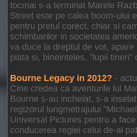
tocmai s-a terminat Marele Razbo
Street este pe calea boom-ului e
pentru pretul corect, chiar si c
schimbarilor in societatea ame
va duce la dreptul de vot, apare
piata si, bineinteles, "lupii tiner
Bourne Legacy in 2012?
- actu
Cine credea ca aventurile lui Ma
Bourne s-au incheiat, s-a inselat
regizorul lungmetrajului "Michael
Universal Pictures pentru a face 
conducerea regiei celui de-al pat