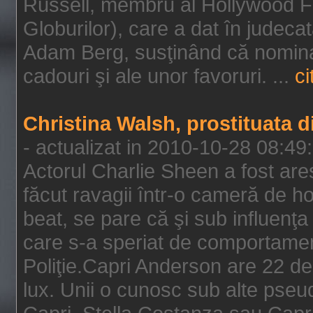
Russell, membru al Hollywood F
Globurilor), care a dat în judeca
Adam Berg, susţinând că nominal
cadouri şi ale unor favoruri. ...
ci
Christina Walsh, prostituata 
- actualizat in 2010-10-28 08:49
Actorul Charlie Sheen a fost ares
făcut ravagii într-o cameră de h
beat, se pare că şi sub influenţa 
care s-a speriat de comportamentu
Poliţie.Capri Anderson are 22 de 
lux. Unii o cunosc sub alte pseu