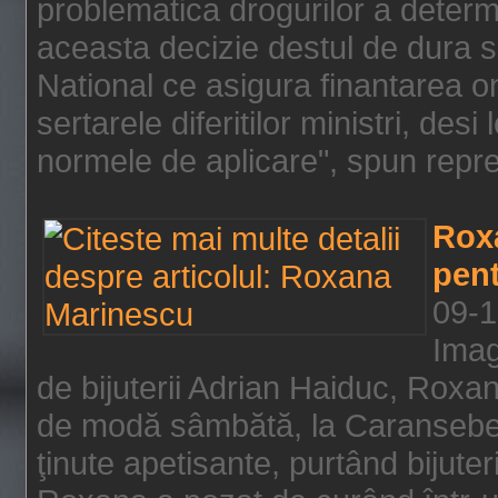
problematica drogurilor a determ
aceasta decizie destul de dura s
National ce asigura finantarea on
sertarele diferitilor ministri, des
normele de aplicare", spun repre
Rox
pent
09-1
Imag
de bijuterii Adrian Haiduc, Roxa
de modă sâmbătă, la Caransebeş
ţinute apetisante, purtând bijuter