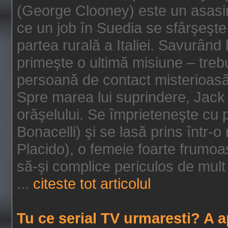
(George Clooney) este un asasin
ce un job în Suedia se sfârşeşte
partea rurală a Italiei. Savurând
primeşte o ultimă misiune – tre
persoană de contact misterioasă
Spre marea lui suprindere, Jack 
orăşelului. Se împrieteneşte cu p
Bonacelli) şi se lasă prins într-o
Placido), o femeie foarte frumoas
să-şi complice periculos de mult 
...
citeste tot articolul
Tu ce serial TV urmaresti? A 