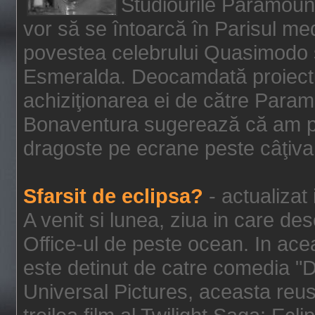
Studiourile Paramoun
vor să se întoarcă în Parisul me
povestea celebrului Quasimodo şi
Esmeralda. Deocamdată proiectu
achiziţionarea ei de către Param
Bonaventura sugerează că am p
dragoste pe ecrane peste câţiva 
Sfarsit de eclipsa?
- actualizat
A venit si lunea, ziua in care des
Office-ul de peste ocean. In ac
este detinut de catre comedia "
Universal Pictures, aceasta reus