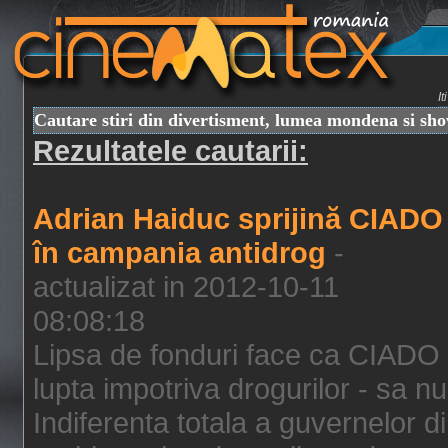
I
Cautare stiri din divertisment, lumea mondena si sh
Rezultatele cautarii:
Adrian Haiduc sprijină CIADO
în campania antidrog
-
actualizat in 2012-10-11
08:08:18
Lipsa de fonduri face ca CIADO 
lupta impotriva drogurilor - sa nu
Indiferenta totala a guvernelor d