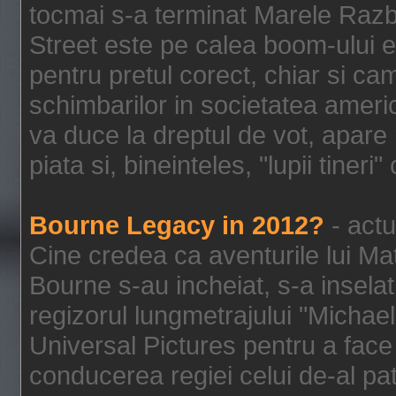
tocmai s-a terminat Marele Razbo
Street este pe calea boom-ului e
pentru pretul corect, chiar si c
schimbarilor in societatea ame
va duce la dreptul de vot, apare
piata si, bineinteles, "lupii tiner
Bourne Legacy in 2012?
- actu
Cine credea ca aventurile lui Ma
Bourne s-au incheiat, s-a inselat
regizorul lungmetrajului "Michael
Universal Pictures pentru a face 
conducerea regiei celui de-al pat