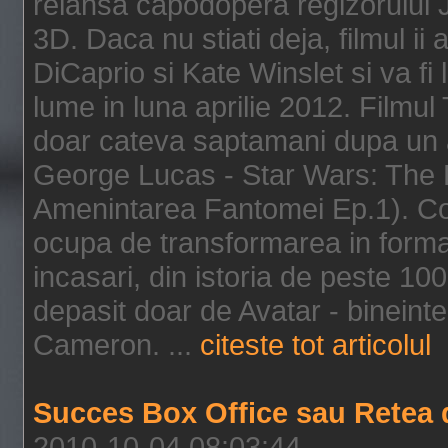
relansa capodopera regizorului J
3D. Daca nu stiati deja, filmul ii
DiCaprio si Kate Winslet si va fi
lume in luna aprilie 2012. Filmul
doar cateva saptamani dupa un al
George Lucas - Star Wars: The 
Amenintarea Fantomei Ep.1). Co
ocupa de transformarea in format 
incasari, din istoria de peste 10
depasit doar de Avatar - bineintel
Cameron. ...
citeste tot articolul
Succes Box Office sau Retea 
2010-10-04 08:03:44