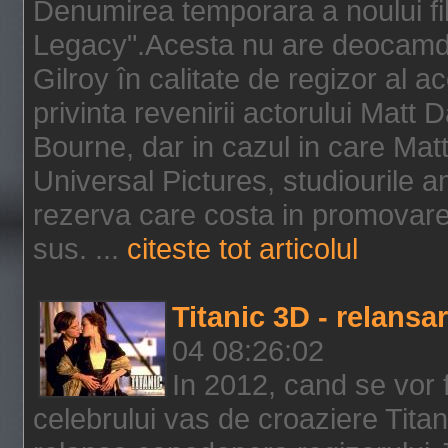
Denumirea temporara a noului f
Legacy".Acesta nu are deocamdat
Gilroy în calitate de regizor al a
privinta revenirii actorului Matt
Bourne, dar in cazul in care Mat
Universal Pictures, studiourile 
rezerva care costa in promovarea
sus. ...
citeste tot articolul
Titanic 3D - relansar
04 08:26:02
In 2012, cand se vor 
celebrului vas de croaziere Tita