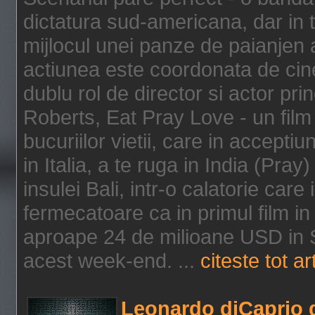
dictatura sud-americana, dar in t
mijlocul unei panze de paianjen a
actiunea este coordonata de cine
dublu rol de director si actor pri
Roberts, Eat Pray Love - un film
bucuriilor vietii, care in accepti
in Italia, a te ruga in India (Pra
insulei Bali, intr-o calatorie care 
fermecatoare ca in primul film in 
aproape 24 de milioane USD in S
acest week-end. ...
citeste tot ar
Leonardo diCaprio d