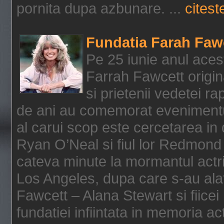
pornita dupa azbunare. ...
citeste
Fundatia Farah Faw
Pe 25 iunie anul acest
Farrah Fawcett origin
si prietenii vedetei r
de ani au comemorat evenimentul
al carui scop este cercetarea in
Ryan O’Neal si fiul lor Redmond
cateva minute la mormantul actri
Los Angeles, dupa care s-au alat
Fawcett – Alana Stewart si fiicei
fundatiei infiintata in memoria act