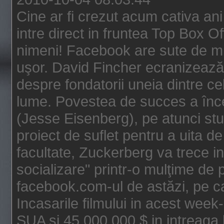
Cine ar fi crezut acum cativa an
intre direct in fruntea Top Box O
nimeni! Facebook are sute de mili
uşor. David Fincher ecranizează
despre fondatorii uneia dintre ce
lume. Povestea de succes a înc
(Jesse Eisenberg), pe atunci st
proiect de suflet pentru a uita de
facultate, Zuckerberg va trece i
socializare" printr-o mulţime de p
facebook.com-ul de astăzi, pe c
Incasarile filmului in acest wee
SUA si 45.000.000 $ in intreaga 