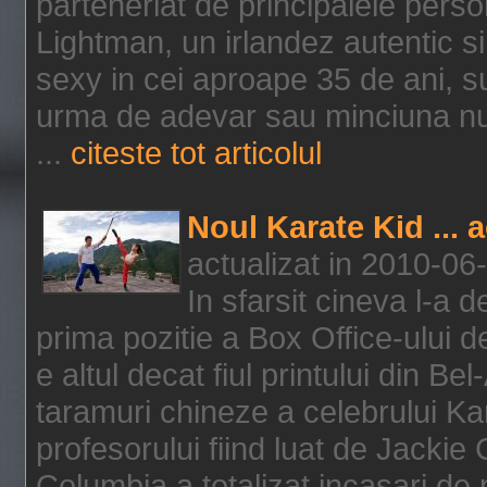
parteneriat de principalele person
Lightman, un irlandez autentic si 
sexy in cei aproape 35 de ani, s
urma de adevar sau minciuna nu l
...
citeste tot articolul
Noul Karate Kid ... 
actualizat in 2010-06
In sfarsit cineva l-a
prima pozitie a Box Office-ului de
e altul decat fiul printului din Be
taramuri chineze a celebrului Kar
profesorului fiind luat de Jackie
Columbia a totalizat incasari de