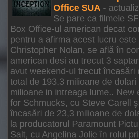
Office SUA
- actuali
Se pare ca filmele SF
Box Office-ul american decat com
pentru a afirma acest lucru este f
Christopher Nolan, se află în con
american desi au trecut 3 saptam
avut weekend-ul trecut încasări d
total de 193,3 milioane de dolari
milioane in intreaga lume.. New 
for Schmucks, cu Steve Carell şi 
încasări de 23,3 milioane de dola
la producatorul Paramount Pictur
Salt, cu Angelina Jolie în rolul 