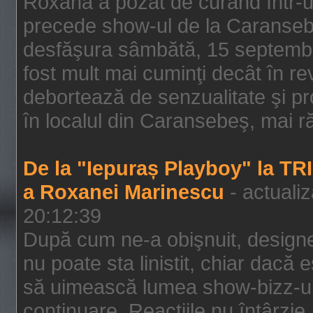
Roxana a pozat de curând într-u
precede show-ul de la Caransebe
desfăşura sâmbătă, 15 septembrie
fost mult mai cuminţi decât în r
debortează de senzualitate şi pr
în localul din Caransebeş, mai rău
De la "Iepuraș Playboy" la TR
a Roxanei Marinescu
- actuali
20:12:39
După cum ne-a obişnuit, designe
nu poate sta linistit, chiar dacă 
să uimească lumea show-bizz-ului
continuare. Reacţiile nu întârzie