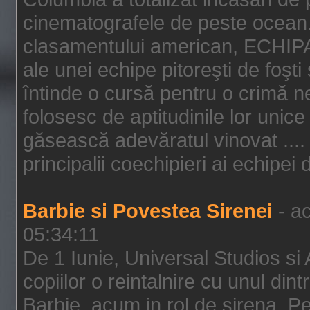
cinematografele de peste ocean.
clasamentului american, ECHIPA
ale unei echipe pitoreşti de foşti
întinde o cursă pentru o crimă n
folosesc de aptitudinile lor unic
găsească adevăratul vinovat .... 
principalii coechipieri ai echipei 
Barbie si Povestea Sirenei
- ac
05:34:11
De 1 Iunie, Universal Studios si
copiilor o reintalnire cu unul din
Barbie, acum in rol de sirena. Pei