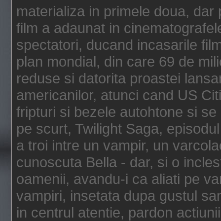
materializa in primele doua, dar p
film a adaunat in cinematografel
spectatori, ducand incasarile fi
plan mondial, din care 69 de mili
reduse si datorita proastei lansar
americanilor, atunci cand US Cit
fripturi si bezele autohtone si se
pe scurt, Twilight Saga, episod
a troi intre un vampir, un varcola
cunoscuta Bella - dar, si o incles
oamenii, avandu-i ca aliati pe va
vampiri, insetata dupa gustul san
in centrul atentie, pardon actiunii,