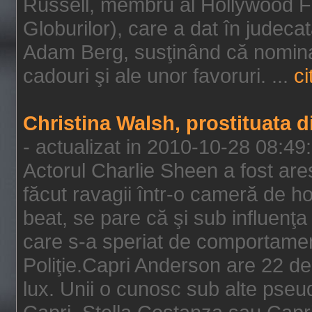
Russell, membru al Hollywood F
Globurilor), care a dat în judeca
Adam Berg, susţinând că nominal
cadouri şi ale unor favoruri. ...
ci
Christina Walsh, prostituata 
- actualizat in 2010-10-28 08:49
Actorul Charlie Sheen a fost ares
făcut ravagii într-o cameră de h
beat, se pare că şi sub influenţa 
care s-a speriat de comportamentu
Poliţie.Capri Anderson are 22 de 
lux. Unii o cunosc sub alte pseu