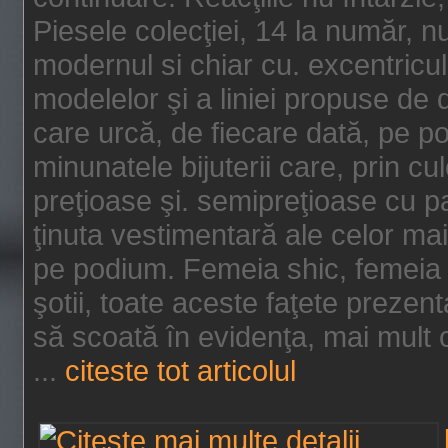
Piesele colecţiei, 14 la număr, n
modernul si chiar cu. excentricul.
modelelor şi a liniei propuse de
care urcă, de fiecare dată, pe p
minunatele bijuterii care, prin cu
preţioase şi. semipreţioase cu p
ţinuta vestimentară ale celor ma
pe podium. Femeia shic, femeia
şotii, toate aceste faţete prezent
să scoată în evidenţa, mai mult ca
...
citeste tot articolul