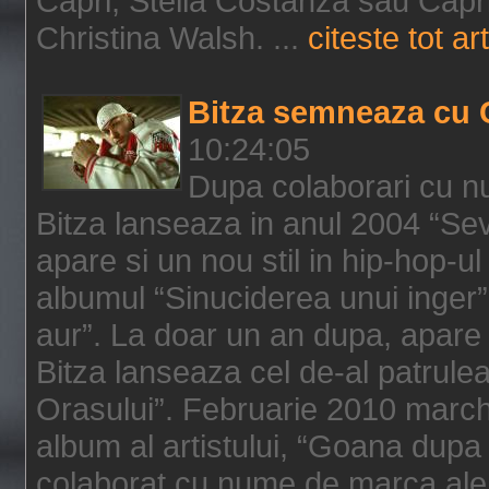
Capri, Stella Costanza sau Capri
Christina Walsh. ...
citeste tot art
Bitza semneaza cu 
10:24:05
Dupa colaborari cu n
Bitza lanseaza in anul 2004 “Sev
apare si un nou stil in hip-hop-u
albumul “Sinuciderea unui inger”,
aur”. La doar un an dupa, apare 
Bitza lanseaza cel de-al patrulea
Orasului”. Februarie 2010 marche
album al artistului, “Goana dupa f
colaborat cu nume de marca ale 