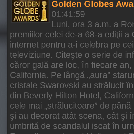
Golden Globes Awa
01:41:59
Luni, ora 3 a.m. a Ro
premiilor celei de-a 68-a ediţii a
internet pentru a-i celebra pe ce
televiziune. Citeşte o serie de i
căror gală are loc, în fiecare an,
California. Pe lângă „aura” star
cristale Swarovski au strălucit î
din Beverly Hilton Hotel, Califor
cele mai „strălucitoare” de până
şi au decorat atât scena, cât şi î
umbrită de scandalul iscat în urm