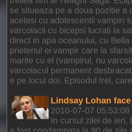
treilea film al Twilight Saga: Ec
se situeaza pe a doua pozitie a c
acelasi cu adolescentii vampiri lu
varcolacii cu bicepsi lucrati la s
direct in apa oceanului, cu Bell
prietenul ei vampir care la sfars
marite cu el (vampirul, nu varcol
varcolacul permanent desbracat 
e pe locul doi. Episodul trei, care
Lindsay Lohan face 
2010-07-07 05:53:08
In cursul zilei de ier
a fost condamnata la 90 de zile 