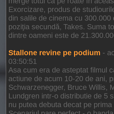
merge totul ca pe roate în aceas
Exorcizare, produs de studiouril
din salile de cinema cu 300.000 d
poziţia secundă, Takes. Suma to
dintre oameni este de 21.300.000
Stallone revine pe podium
- ac
03:50:51
Asa cum era de asteptat filmul ca
actiune de acum 10-20 de ani, p
Schwarzenegger, Bruce Willis, 
Lundgren intr-o distributie de 5 
nu putea debuta decat pe prima 
Scenariul pare perfect - o banda