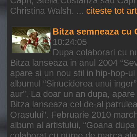
Capri, Stella Costanza sau Capri
Christina Walsh. ...
citeste tot art
Bitza semneaza cu 
10:24:05
Dupa colaborari cu n
Bitza lanseaza in anul 2004 “Sev
apare si un nou stil in hip-hop-u
albumul “Sinuciderea unui inger”,
aur”. La doar un an dupa, apare 
Bitza lanseaza cel de-al patrulea
Orasului”. Februarie 2010 marche
album al artistului, “Goana dupa f
colaborat cu nume de marca ale 