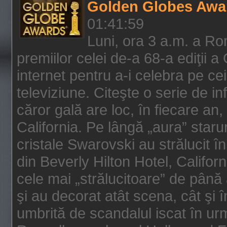
Golden Globes Awa
01:41:59
Luni, ora 3 a.m. a Ro
premiilor celei de-a 68-a ediţii a
internet pentru a-i celebra pe ce
televiziune. Citeşte o serie de i
căror gală are loc, în fiecare an,
California. Pe lângă „aura” star
cristale Swarovski au strălucit î
din Beverly Hilton Hotel, Califor
cele mai „strălucitoare” de până
şi au decorat atât scena, cât şi î
umbrită de scandalul iscat în urm