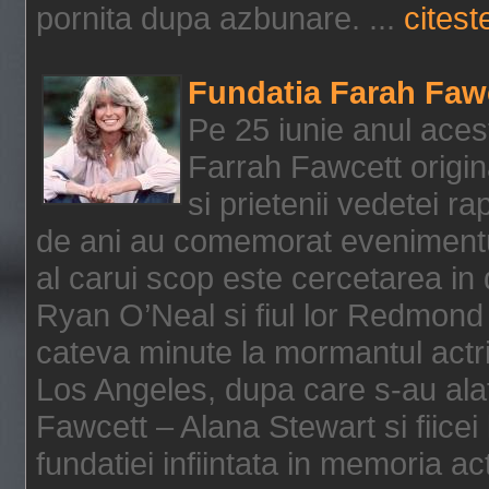
pornita dupa azbunare. ...
citeste
Fundatia Farah Faw
Pe 25 iunie anul acest
Farrah Fawcett origin
si prietenii vedetei r
de ani au comemorat evenimentul
al carui scop este cercetarea in
Ryan O’Neal si fiul lor Redmond
cateva minute la mormantul actri
Los Angeles, dupa care s-au alat
Fawcett – Alana Stewart si fiicei
fundatiei infiintata in memoria act