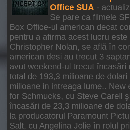
Office SUA
- actuali
Se pare ca filmele SF
Box Office-ul american decat com
pentru a afirma acest lucru este f
Christopher Nolan, se află în con
american desi au trecut 3 saptam
avut weekend-ul trecut încasări d
total de 193,3 milioane de dolari
milioane in intreaga lume.. New 
for Schmucks, cu Steve Carell şi 
încasări de 23,3 milioane de dola
la producatorul Paramount Pictur
Salt, cu Angelina Jolie în rolul 