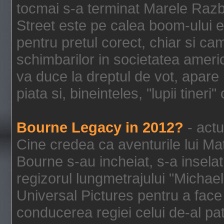
tocmai s-a terminat Marele Razbo
Street este pe calea boom-ului e
pentru pretul corect, chiar si c
schimbarilor in societatea ame
va duce la dreptul de vot, apare
piata si, bineinteles, "lupii tiner
Bourne Legacy in 2012?
- actu
Cine credea ca aventurile lui Ma
Bourne s-au incheiat, s-a inselat
regizorul lungmetrajului "Michael
Universal Pictures pentru a face 
conducerea regiei celui de-al pat