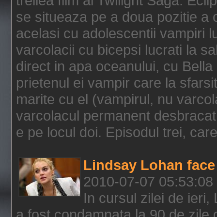
treilea film al Twilight Saga: Ec
se situeaza pe a doua pozitie a c
acelasi cu adolescentii vampiri lu
varcolacii cu bicepsi lucrati la s
direct in apa oceanului, cu Bell
prietenul ei vampir care la sfars
marite cu el (vampirul, nu varcol
varcolacul permanent desbracat 
e pe locul doi. Episodul trei, care
Lindsay Lohan face 
2010-07-07 05:53:08
In cursul zilei de ier
a fost condamnata la 90 de zile 