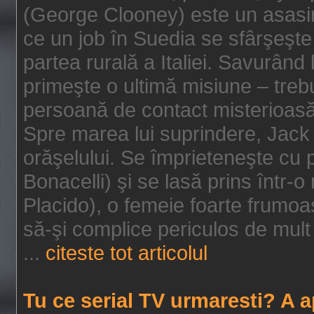
(George Clooney) este un asasin
ce un job în Suedia se sfârşeşte
partea rurală a Italiei. Savurând
primeşte o ultimă misiune – tre
persoană de contact misterioasă
Spre marea lui suprindere, Jack 
orăşelului. Se împrieteneşte cu p
Bonacelli) şi se lasă prins într-o
Placido), o femeie foarte frumoas
să-şi complice periculos de mult 
...
citeste tot articolul
Tu ce serial TV urmaresti? A 