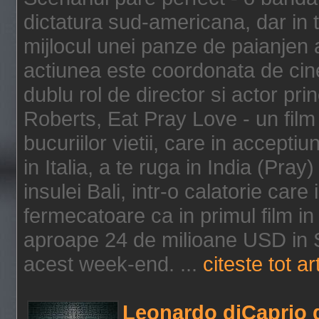
dictatura sud-americana, dar in t
mijlocul unei panze de paianjen a
actiunea este coordonata de cine
dublu rol de director si actor pri
Roberts, Eat Pray Love - un film
bucuriilor vietii, care in accepti
in Italia, a te ruga in India (Pra
insulei Bali, intr-o calatorie care 
fermecatoare ca in primul film in 
aproape 24 de milioane USD in S
acest week-end. ...
citeste tot ar
Leonardo diCaprio d