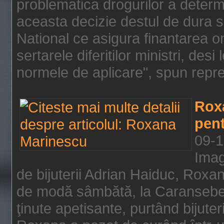
problematica drogurilor a determ
aceasta decizie destul de dura s
National ce asigura finantarea on
sertarele diferitilor ministri, des
normele de aplicare", spun repre
Rox
pent
09-1
Imag
de bijuterii Adrian Haiduc, Roxa
de modă sâmbătă, la Caransebeş
ţinute apetisante, purtând bijuter