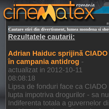
I
Cautare stiri din divertisment, lumea mondena si sh
Rezultatele cautarii:
Adrian Haiduc sprijină CIADO
în campania antidrog
-
actualizat in 2012-10-11
08:08:18
Lipsa de fonduri face ca CIADO 
lupta impotriva drogurilor - sa nu
Indiferenta totala a guvernelor d