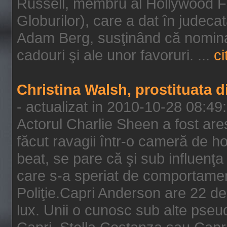
Russell, membru al Hollywood F
Globurilor), care a dat în judeca
Adam Berg, susţinând că nominal
cadouri şi ale unor favoruri. ...
ci
Christina Walsh, prostituata 
- actualizat in 2010-10-28 08:49
Actorul Charlie Sheen a fost ares
făcut ravagii într-o cameră de h
beat, se pare că şi sub influenţa 
care s-a speriat de comportamentu
Poliţie.Capri Anderson are 22 de 
lux. Unii o cunosc sub alte pseu