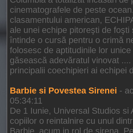
cinematografele de peste ocean.
clasamentului american, ECHIPA
ale unei echipe pitoreşti de foşti
întinde o cursă pentru o crimă n
folosesc de aptitudinile lor unic
găsească adevăratul vinovat .... 
principalii coechipieri ai echipei 
Barbie si Povestea Sirenei
- ac
05:34:11
De 1 Iunie, Universal Studios si
copiilor o reintalnire cu unul din
Barbie, acum in rol de sirena. Pei