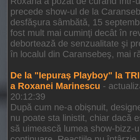
Roxana a pozat de curând într-u
precede show-ul de la Caransebe
desfăşura sâmbătă, 15 septembrie
fost mult mai cuminţi decât în r
debortează de senzualitate şi pr
în localul din Caransebeş, mai rău
De la "Iepuraș Playboy" la TR
a Roxanei Marinescu
- actuali
20:12:39
După cum ne-a obişnuit, designe
nu poate sta linistit, chiar dacă 
să uimească lumea show-bizz-ului
continuare. Reacţiile nu întârzie