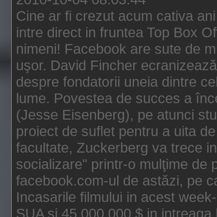
Cine ar fi crezut acum cativa an
intre direct in fruntea Top Box O
nimeni! Facebook are sute de mili
uşor. David Fincher ecranizează
despre fondatorii uneia dintre ce
lume. Povestea de succes a înc
(Jesse Eisenberg), pe atunci st
proiect de suflet pentru a uita de
facultate, Zuckerberg va trece i
socializare" printr-o mulţime de p
facebook.com-ul de astăzi, pe c
Incasarile filmului in acest wee
SUA si 45.000.000 $ in intreaga 