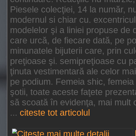
Piesele colecţiei, 14 la număr, n
modernul si chiar cu. excentricul.
modelelor şi a liniei propuse de
care urcă, de fiecare dată, pe p
minunatele bijuterii care, prin cu
preţioase şi. semipreţioase cu p
ţinuta vestimentară ale celor ma
pe podium. Femeia shic, femeia
şotii, toate aceste faţete prezent
să scoată în evidenţa, mai mult ca
...
citeste tot articolul