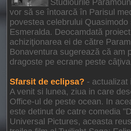
Studiourile Paramoun
vor să se întoarcă în Parisul me
povestea celebrului Quasimodo şi
Esmeralda. Deocamdată proiectu
achiziţionarea ei de către Param
Bonaventura sugerează că am p
dragoste pe ecrane peste câţiva 
Sfarsit de eclipsa?
- actualizat
A venit si lunea, ziua in care des
Office-ul de peste ocean. In ac
este detinut de catre comedia "
Universal Pictures, aceasta reus