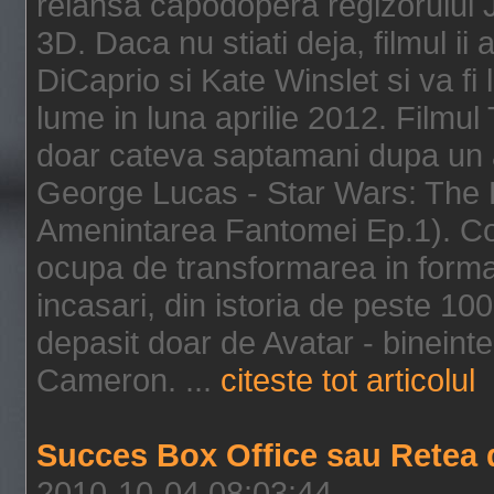
relansa capodopera regizorului J
3D. Daca nu stiati deja, filmul ii
DiCaprio si Kate Winslet si va fi
lume in luna aprilie 2012. Filmul
doar cateva saptamani dupa un al
George Lucas - Star Wars: The 
Amenintarea Fantomei Ep.1). Co
ocupa de transformarea in format 
incasari, din istoria de peste 10
depasit doar de Avatar - bineintel
Cameron. ...
citeste tot articolul
Succes Box Office sau Retea 
2010-10-04 08:03:44