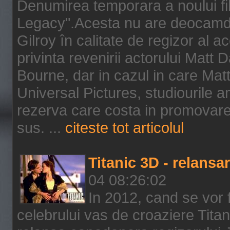
Denumirea temporara a noului f
Legacy".Acesta nu are deocamdat
Gilroy în calitate de regizor al a
privinta revenirii actorului Matt
Bourne, dar in cazul in care Mat
Universal Pictures, studiourile 
rezerva care costa in promovarea
sus. ...
citeste tot articolul
Titanic 3D - relansar
04 08:26:02
In 2012, cand se vor 
celebrului vas de croaziere Tita