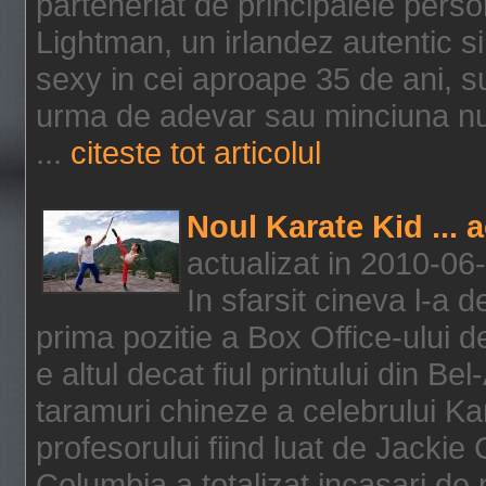
parteneriat de principalele person
Lightman, un irlandez autentic si 
sexy in cei aproape 35 de ani, s
urma de adevar sau minciuna nu l
...
citeste tot articolul
Noul Karate Kid ... 
actualizat in 2010-06
In sfarsit cineva l-a
prima pozitie a Box Office-ului de
e altul decat fiul printului din Be
taramuri chineze a celebrului Kar
profesorului fiind luat de Jackie
Columbia a totalizat incasari de