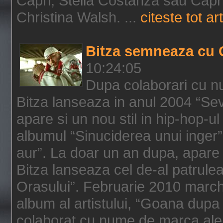
Capri, Stella Costanza sau Capri
Christina Walsh. ...
citeste tot art
Bitza semneaza cu 
10:24:05
Dupa colaborari cu n
Bitza lanseaza in anul 2004 “Sev
apare si un nou stil in hip-hop-u
albumul “Sinuciderea unui inger”,
aur”. La doar un an dupa, apare 
Bitza lanseaza cel de-al patrulea
Orasului”. Februarie 2010 marche
album al artistului, “Goana dupa f
colaborat cu nume de marca ale 