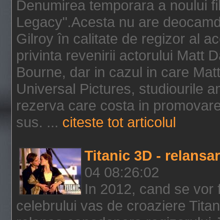
Denumirea temporara a noului f
Legacy".Acesta nu are deocamdat
Gilroy în calitate de regizor al a
privinta revenirii actorului Matt
Bourne, dar in cazul in care Mat
Universal Pictures, studiourile 
rezerva care costa in promovarea
sus. ...
citeste tot articolul
Titanic 3D - relansar
04 08:26:02
In 2012, cand se vor 
celebrului vas de croaziere Tita