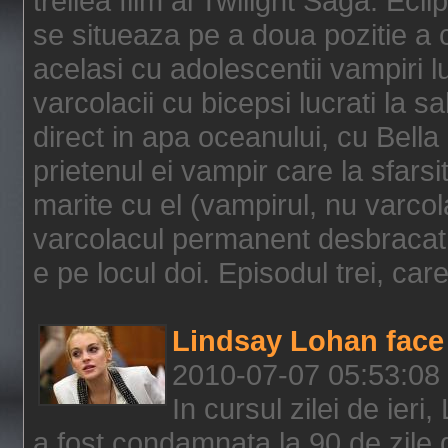
treilea film al Twilight Saga: Ec
se situeaza pe a doua pozitie a c
acelasi cu adolescentii vampiri lu
varcolacii cu bicepsi lucrati la s
direct in apa oceanului, cu Bell
prietenul ei vampir care la sfars
marite cu el (vampirul, nu varcol
varcolacul permanent desbracat 
e pe locul doi. Episodul trei, care
Lindsay Lohan face 
2010-07-07 05:53:08
In cursul zilei de ier
a fost condamnata la 90 de zile 