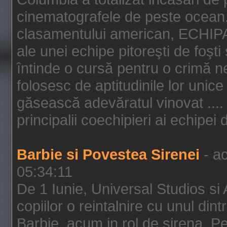
cinematografele de peste ocean.
clasamentului american, ECHIPA
ale unei echipe pitoreşti de foşti
întinde o cursă pentru o crimă n
folosesc de aptitudinile lor unic
găsească adevăratul vinovat .... 
principalii coechipieri ai echipei 
Barbie si Povestea Sirenei
- ac
05:34:11
De 1 Iunie, Universal Studios si
copiilor o reintalnire cu unul din
Barbie, acum in rol de sirena. Pei