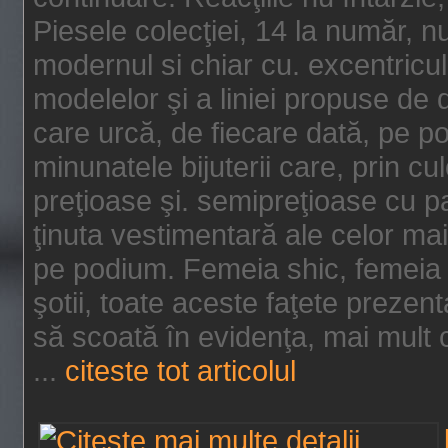
Piesele colecţiei, 14 la număr, n
modernul si chiar cu. excentricul.
modelelor şi a liniei propuse de
care urcă, de fiecare dată, pe p
minunatele bijuterii care, prin cu
preţioase şi. semipreţioase cu p
ţinuta vestimentară ale celor ma
pe podium. Femeia shic, femeia
şotii, toate aceste faţete prezent
să scoată în evidenţa, mai mult ca
...
citeste tot articolul