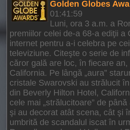
Golden Globes Awa
01:41:59
Luni, ora 3 a.m. a Ro
premiilor celei de-a 68-a ediţii a
internet pentru a-i celebra pe ce
televiziune. Citeşte o serie de i
căror gală are loc, în fiecare an,
California. Pe lângă „aura” star
cristale Swarovski au strălucit î
din Beverly Hilton Hotel, Califor
cele mai „strălucitoare” de până
şi au decorat atât scena, cât şi î
umbrită de scandalul iscat în urm