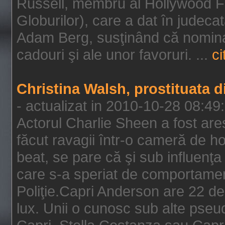
Russell, membru al Hollywood F
Globurilor), care a dat în judeca
Adam Berg, susţinând că nominal
cadouri şi ale unor favoruri. ...
ci
Christina Walsh, prostituata 
- actualizat in 2010-10-28 08:49
Actorul Charlie Sheen a fost ares
făcut ravagii într-o cameră de h
beat, se pare că şi sub influenţa 
care s-a speriat de comportamentu
Poliţie.Capri Anderson are 22 de 
lux. Unii o cunosc sub alte pseu