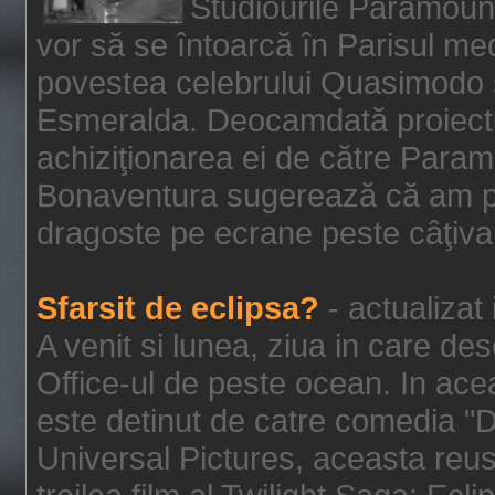
Studiourile Paramoun
vor să se întoarcă în Parisul me
povestea celebrului Quasimodo şi
Esmeralda. Deocamdată proiectu
achiziţionarea ei de către Param
Bonaventura sugerează că am p
dragoste pe ecrane peste câţiva 
Sfarsit de eclipsa?
- actualizat
A venit si lunea, ziua in care des
Office-ul de peste ocean. In ac
este detinut de catre comedia "
Universal Pictures, aceasta reus