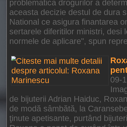
problematica drogurilor a determ
aceasta decizie destul de dura s
National ce asigura finantarea on
sertarele diferitilor ministri, des
normele de aplicare", spun repre
Rox
pent
09-1
Imag
de bijuterii Adrian Haiduc, Roxa
de modă sâmbătă, la Caransebeş
ţinute apetisante, purtând bijuter