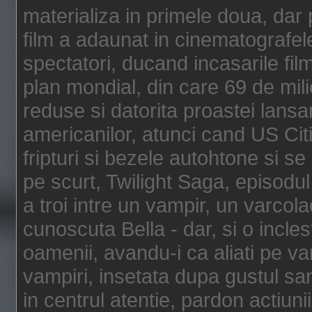
materializa in primele doua, dar p
film a adaunat in cinematografel
spectatori, ducand incasarile fi
plan mondial, din care 69 de mili
reduse si datorita proastei lansar
americanilor, atunci cand US Cit
fripturi si bezele autohtone si se
pe scurt, Twilight Saga, episod
a troi intre un vampir, un varcola
cunoscuta Bella - dar, si o incles
oamenii, avandu-i ca aliati pe va
vampiri, insetata dupa gustul san
in centrul atentie, pardon actiunii,