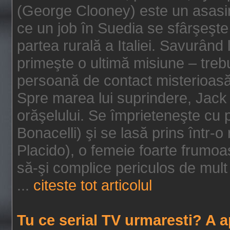
(George Clooney) este un asasin
ce un job în Suedia se sfârşeşte
partea rurală a Italiei. Savurând
primeşte o ultimă misiune – tre
persoană de contact misterioasă
Spre marea lui suprindere, Jack 
orăşelului. Se împrieteneşte cu p
Bonacelli) şi se lasă prins într-o
Placido), o femeie foarte frumoas
să-şi complice periculos de mult 
...
citeste tot articolul
Tu ce serial TV urmaresti? A 