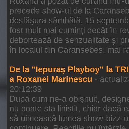
Roxana a pozat de curând într-u
precede show-ul de la Caransebe
desfăşura sâmbătă, 15 septembrie
fost mult mai cuminţi decât în r
debortează de senzualitate şi pr
în localul din Caransebeş, mai rău
De la "Iepuraș Playboy" la TR
a Roxanei Marinescu
- actuali
20:12:39
După cum ne-a obişnuit, designe
nu poate sta linistit, chiar dacă 
să uimească lumea show-bizz-ului
continuare. Reacţiile nu întârzie