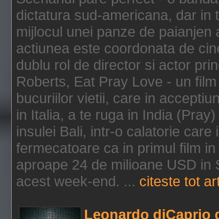
dictatura sud-americana, dar in t
mijlocul unei panze de paianjen a
actiunea este coordonata de cine
dublu rol de director si actor pri
Roberts, Eat Pray Love - un film
bucuriilor vietii, care in accepti
in Italia, a te ruga in India (Pra
insulei Bali, intr-o calatorie care 
fermecatoare ca in primul film in 
aproape 24 de milioane USD in S
acest week-end. ...
citeste tot ar
Leonardo diCaprio d