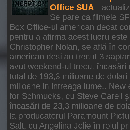
Office SUA
- actuali
Se pare ca filmele SF
Box Office-ul american decat com
pentru a afirma acest lucru este f
Christopher Nolan, se află în con
american desi au trecut 3 saptam
avut weekend-ul trecut încasări d
total de 193,3 milioane de dolari
milioane in intreaga lume.. New 
for Schmucks, cu Steve Carell şi 
încasări de 23,3 milioane de dola
la producatorul Paramount Pictur
Salt, cu Angelina Jolie în rolul 