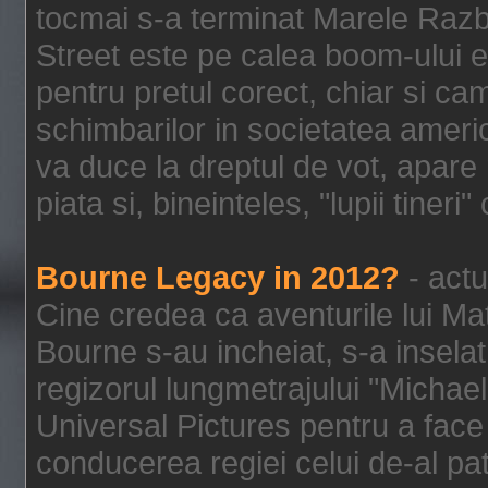
tocmai s-a terminat Marele Razbo
Street este pe calea boom-ului e
pentru pretul corect, chiar si c
schimbarilor in societatea ame
va duce la dreptul de vot, apare
piata si, bineinteles, "lupii tiner
Bourne Legacy in 2012?
- actu
Cine credea ca aventurile lui Ma
Bourne s-au incheiat, s-a inselat
regizorul lungmetrajului "Michael
Universal Pictures pentru a face 
conducerea regiei celui de-al pat