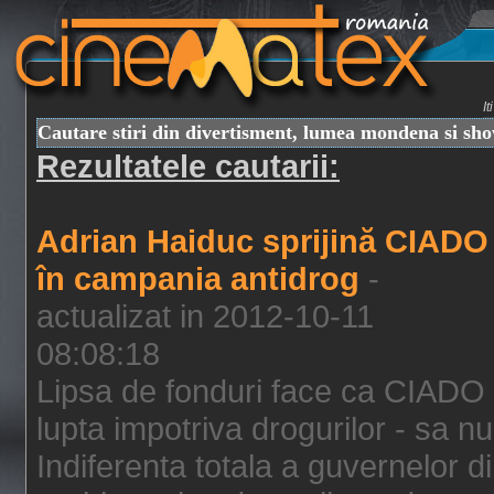
I
Cautare stiri din divertisment, lumea mondena si sh
Rezultatele cautarii:
Adrian Haiduc sprijină CIADO
în campania antidrog
-
actualizat in 2012-10-11
08:08:18
Lipsa de fonduri face ca CIADO 
lupta impotriva drogurilor - sa nu
Indiferenta totala a guvernelor d