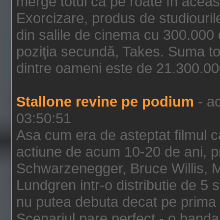
merge totul ca pe roate în aceas
Exorcizare, produs de studiouril
din salile de cinema cu 300.000 d
poziţia secundă, Takes. Suma to
dintre oameni este de 21.300.000
Stallone revine pe podium
- ac
03:50:51
Asa cum era de asteptat filmul ca
actiune de acum 10-20 de ani, p
Schwarzenegger, Bruce Willis, 
Lundgren intr-o distributie de 5 
nu putea debuta decat pe prima 
Scenariul pare perfect - o banda