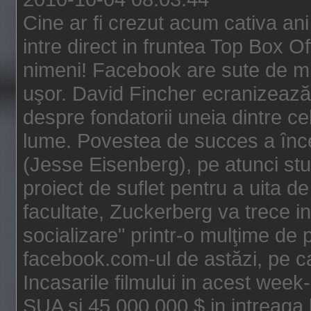
Cine ar fi crezut acum cativa an
intre direct in fruntea Top Box O
nimeni! Facebook are sute de mili
uşor. David Fincher ecranizează
despre fondatorii uneia dintre ce
lume. Povestea de succes a înc
(Jesse Eisenberg), pe atunci st
proiect de suflet pentru a uita de
facultate, Zuckerberg va trece i
socializare" printr-o mulţime de p
facebook.com-ul de astăzi, pe c
Incasarile filmului in acest wee
SUA si 45.000.000 $ in intreaga 