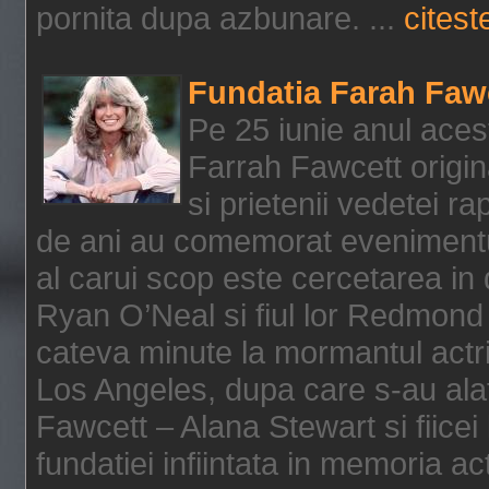
pornita dupa azbunare. ...
citeste
Fundatia Farah Faw
Pe 25 iunie anul acest
Farrah Fawcett origin
si prietenii vedetei r
de ani au comemorat evenimentul
al carui scop este cercetarea in
Ryan O’Neal si fiul lor Redmond
cateva minute la mormantul actri
Los Angeles, dupa care s-au alat
Fawcett – Alana Stewart si fiicei
fundatiei infiintata in memoria act