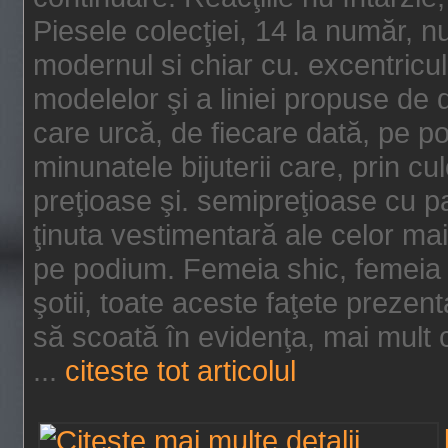
Piesele colecţiei, 14 la număr, n
modernul si chiar cu. excentricul.
modelelor şi a liniei propuse de
care urcă, de fiecare dată, pe p
minunatele bijuterii care, prin cu
preţioase şi. semipreţioase cu p
ţinuta vestimentară ale celor ma
pe podium. Femeia shic, femeia
şotii, toate aceste faţete prezent
să scoată în evidenţa, mai mult ca
...
citeste tot articolul