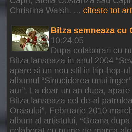
Capri, Stella Costanza sau Capri
Christina Walsh. ...
citeste tot art
Bitza semneaza cu 
10:24:05
Dupa colaborari cu n
Bitza lanseaza in anul 2004 “Sev
apare si un nou stil in hip-hop-u
albumul “Sinuciderea unui inger”,
aur”. La doar un an dupa, apare 
Bitza lanseaza cel de-al patrulea
Orasului”. Februarie 2010 marche
album al artistului, “Goana dupa f
colaborat cu nume de marca ale 