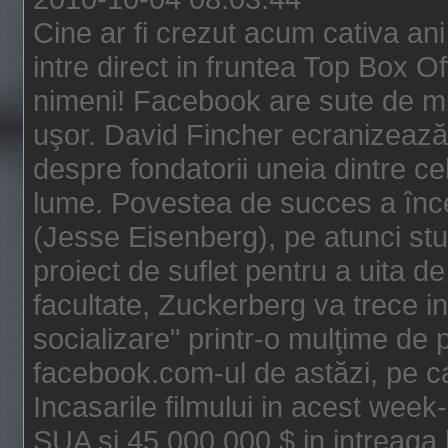
Cine ar fi crezut acum cativa an
intre direct in fruntea Top Box O
nimeni! Facebook are sute de mili
uşor. David Fincher ecranizează
despre fondatorii uneia dintre ce
lume. Povestea de succes a înc
(Jesse Eisenberg), pe atunci st
proiect de suflet pentru a uita de
facultate, Zuckerberg va trece i
socializare" printr-o mulţime de p
facebook.com-ul de astăzi, pe c
Incasarile filmului in acest wee
SUA si 45.000.000 $ in intreaga 