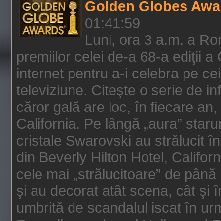
Golden Globes Awa
01:41:59
Luni, ora 3 a.m. a Ro
premiilor celei de-a 68-a ediţii a
internet pentru a-i celebra pe ce
televiziune. Citeşte o serie de i
căror gală are loc, în fiecare an,
California. Pe lângă „aura” star
cristale Swarovski au strălucit î
din Beverly Hilton Hotel, Califor
cele mai „strălucitoare” de până
şi au decorat atât scena, cât şi î
umbrită de scandalul iscat în urm