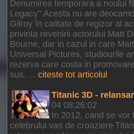
Denumirea temporara a noului f
Legacy".Acesta nu are deocamdat
Gilroy în calitate de regizor al a
privinta revenirii actorului Matt
Bourne, dar in cazul in care Mat
Universal Pictures, studiourile 
rezerva care costa in promovarea
sus. ...
citeste tot articolul
Titanic 3D - relansar
04 08:26:02
In 2012, cand se vor 
celebrului vas de croaziere Tita