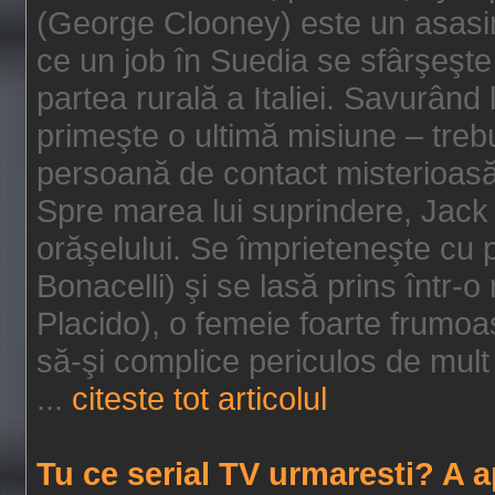
(George Clooney) este un asasin
ce un job în Suedia se sfârşeşte
partea rurală a Italiei. Savurând
primeşte o ultimă misiune – tre
persoană de contact misterioasă
Spre marea lui suprindere, Jack 
orăşelului. Se împrieteneşte cu p
Bonacelli) şi se lasă prins într-o
Placido), o femeie foarte frumoas
să-şi complice periculos de mult 
...
citeste tot articolul
Tu ce serial TV urmaresti? A 