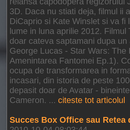
relansa capodopera regizorului J
3D. Daca nu stiati deja, filmul ii
DiCaprio si Kate Winslet si va fi
lume in luna aprilie 2012. Filmul
doar cateva saptamani dupa un al
George Lucas - Star Wars: The 
Amenintarea Fantomei Ep.1). Co
ocupa de transformarea in format 
incasari, din istoria de peste 10
depasit doar de Avatar - bineintel
Cameron. ...
citeste tot articolul
Succes Box Office sau Retea 
2010-10-04 08:03:44