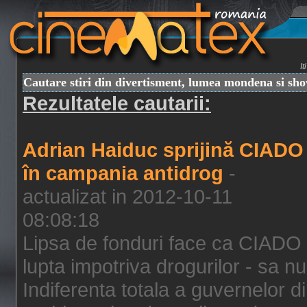
I
Cautare stiri din divertisment, lumea mondena si sh
Rezultatele cautarii:
Adrian Haiduc sprijină CIADO
în campania antidrog
-
actualizat in 2012-10-11
08:08:18
Lipsa de fonduri face ca CIADO 
lupta impotriva drogurilor - sa nu
Indiferenta totala a guvernelor d