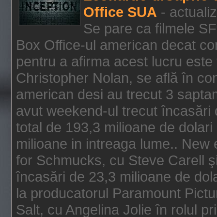
Office SUA
- actuali
Se pare ca filmele SF
Box Office-ul american decat com
pentru a afirma acest lucru este f
Christopher Nolan, se află în con
american desi au trecut 3 saptam
avut weekend-ul trecut încasări d
total de 193,3 milioane de dolari
milioane in intreaga lume.. New 
for Schmucks, cu Steve Carell şi 
încasări de 23,3 milioane de dola
la producatorul Paramount Pictur
Salt, cu Angelina Jolie în rolul 