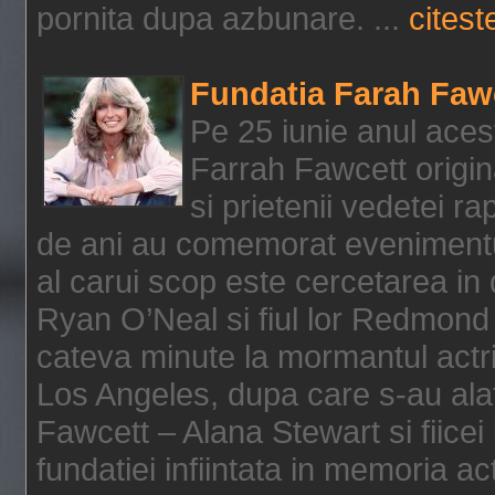
pornita dupa azbunare. ...
citeste
Fundatia Farah Faw
Pe 25 iunie anul acest
Farrah Fawcett origin
si prietenii vedetei r
de ani au comemorat evenimentul
al carui scop este cercetarea in
Ryan O’Neal si fiul lor Redmond
cateva minute la mormantul actri
Los Angeles, dupa care s-au alat
Fawcett – Alana Stewart si fiicei
fundatiei infiintata in memoria act