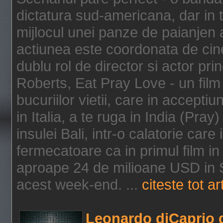
dictatura sud-americana, dar in t
mijlocul unei panze de paianjen a
actiunea este coordonata de cine
dublu rol de director si actor pri
Roberts, Eat Pray Love - un film
bucuriilor vietii, care in accepti
in Italia, a te ruga in India (Pra
insulei Bali, intr-o calatorie care 
fermecatoare ca in primul film in 
aproape 24 de milioane USD in S
acest week-end. ...
citeste tot ar
Leonardo diCaprio d