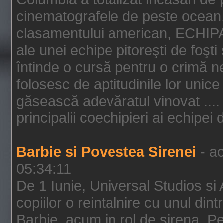
cinematografele de peste ocean.
clasamentului american, ECHIPA
ale unei echipe pitoreşti de foşti
întinde o cursă pentru o crimă n
folosesc de aptitudinile lor unic
găsească adevăratul vinovat .... 
principalii coechipieri ai echipei 
Barbie si Povestea Sirenei
- ac
05:34:11
De 1 Iunie, Universal Studios si
copiilor o reintalnire cu unul din
Barbie, acum in rol de sirena. Pei