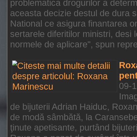
problematica drogurilor a determ
aceasta decizie destul de dura s
National ce asigura finantarea on
sertarele diferitilor ministri, des
normele de aplicare", spun repre
Rox
pent
09-1
Imag
de bijuterii Adrian Haiduc, Roxa
de modă sâmbătă, la Caransebeş
ţinute apetisante, purtând bijuter