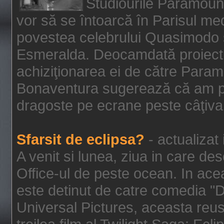
Studiourile Paramoun
vor să se întoarcă în Parisul me
povestea celebrului Quasimodo şi
Esmeralda. Deocamdată proiectu
achiziţionarea ei de către Param
Bonaventura sugerează că am p
dragoste pe ecrane peste câţiva 
Sfarsit de eclipsa?
- actualizat
A venit si lunea, ziua in care des
Office-ul de peste ocean. In ac
este detinut de catre comedia "
Universal Pictures, aceasta reus