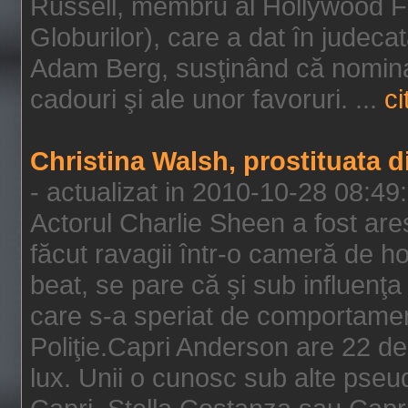
Russell, membru al Hollywood F
Globurilor), care a dat în judeca
Adam Berg, susţinând că nominal
cadouri şi ale unor favoruri. ...
ci
Christina Walsh, prostituata 
- actualizat in 2010-10-28 08:49
Actorul Charlie Sheen a fost ares
făcut ravagii într-o cameră de h
beat, se pare că şi sub influenţa 
care s-a speriat de comportamentu
Poliţie.Capri Anderson are 22 de 
lux. Unii o cunosc sub alte pseu