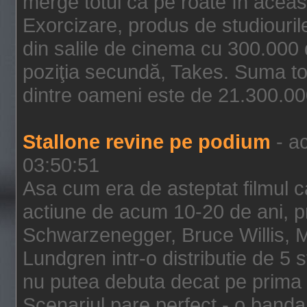
merge totul ca pe roate în aceas
Exorcizare, produs de studiouril
din salile de cinema cu 300.000 d
poziţia secundă, Takes. Suma to
dintre oameni este de 21.300.000
Stallone revine pe podium
- ac
03:50:51
Asa cum era de asteptat filmul ca
actiune de acum 10-20 de ani, p
Schwarzenegger, Bruce Willis, 
Lundgren intr-o distributie de 5 
nu putea debuta decat pe prima 
Scenariul pare perfect - o banda