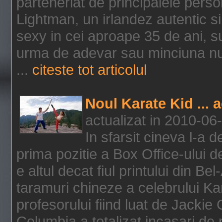
parteneriat de principalele person
Lightman, un irlandez autentic si 
sexy in cei aproape 35 de ani, s
urma de adevar sau minciuna nu l
...
citeste tot articolul
Noul Karate Kid ... 
actualizat in 2010-06
In sfarsit cineva l-a
prima pozitie a Box Office-ului de
e altul decat fiul printului din Be
taramuri chineze a celebrului Kar
profesorului fiind luat de Jackie
Columbia a totalizat incasari de