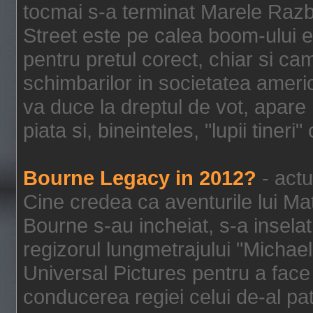
tocmai s-a terminat Marele Razbo
Street este pe calea boom-ului e
pentru pretul corect, chiar si c
schimbarilor in societatea ame
va duce la dreptul de vot, apare
piata si, bineinteles, "lupii tiner
Bourne Legacy in 2012?
- actu
Cine credea ca aventurile lui Ma
Bourne s-au incheiat, s-a inselat
regizorul lungmetrajului "Michael
Universal Pictures pentru a face 
conducerea regiei celui de-al pat