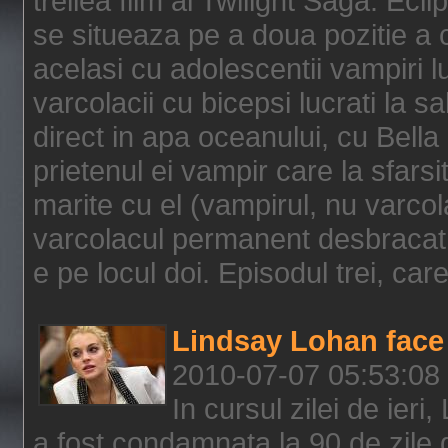
treilea film al Twilight Saga: Ec
se situeaza pe a doua pozitie a c
acelasi cu adolescentii vampiri lu
varcolacii cu bicepsi lucrati la s
direct in apa oceanului, cu Bell
prietenul ei vampir care la sfars
marite cu el (vampirul, nu varcol
varcolacul permanent desbracat 
e pe locul doi. Episodul trei, care
Lindsay Lohan face 
2010-07-07 05:53:08
In cursul zilei de ier
a fost condamnata la 90 de zile 