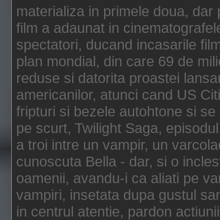
materializa in primele doua, dar p
film a adaunat in cinematografel
spectatori, ducand incasarile fi
plan mondial, din care 69 de mili
reduse si datorita proastei lansar
americanilor, atunci cand US Cit
fripturi si bezele autohtone si se
pe scurt, Twilight Saga, episod
a troi intre un vampir, un varcola
cunoscuta Bella - dar, si o incles
oamenii, avandu-i ca aliati pe va
vampiri, insetata dupa gustul san
in centrul atentie, pardon actiunii,