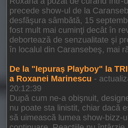
Roxana a pozat de curând într-u
precede show-ul de la Caransebe
desfăşura sâmbătă, 15 septembrie
fost mult mai cuminţi decât în r
debortează de senzualitate şi pr
în localul din Caransebeş, mai rău
De la "Iepuraș Playboy" la TR
a Roxanei Marinescu
- actuali
20:12:39
După cum ne-a obişnuit, designe
nu poate sta linistit, chiar dacă 
să uimească lumea show-bizz-ului
continuare. Reacţiile nu întârzie