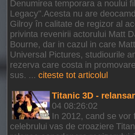
Denumirea temporara a noului f
Legacy".Acesta nu are deocamdat
Gilroy în calitate de regizor al a
privinta revenirii actorului Matt
Bourne, dar in cazul in care Mat
Universal Pictures, studiourile 
rezerva care costa in promovarea
sus. ...
citeste tot articolul
Titanic 3D - relansar
04 08:26:02
In 2012, cand se vor 
celebrului vas de croaziere Tita