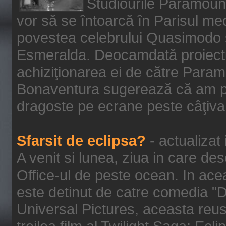
Studiourile Paramoun
vor să se întoarcă în Parisul me
povestea celebrului Quasimodo şi
Esmeralda. Deocamdată proiectu
achiziţionarea ei de către Param
Bonaventura sugerează că am p
dragoste pe ecrane peste câţiva 
Sfarsit de eclipsa?
- actualizat
A venit si lunea, ziua in care des
Office-ul de peste ocean. In ac
este detinut de catre comedia "
Universal Pictures, aceasta reus