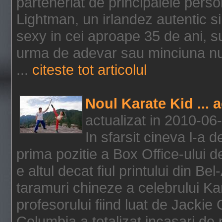
parteneriat de principalele person
Lightman, un irlandez autentic si 
sexy in cei aproape 35 de ani, s
urma de adevar sau minciuna nu l
...
citeste tot articolul
Noul Karate Kid ... 
actualizat in 2010-06
In sfarsit cineva l-a
prima pozitie a Box Office-ului de
e altul decat fiul printului din Be
taramuri chineze a celebrului Kar
profesorului fiind luat de Jackie
Columbia a totalizat incasari de