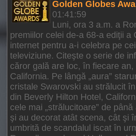
Golden Globes Awa
01:41:59
Luni, ora 3 a.m. a Ro
premiilor celei de-a 68-a ediţii a
internet pentru a-i celebra pe ce
televiziune. Citeşte o serie de i
căror gală are loc, în fiecare an,
California. Pe lângă „aura” star
cristale Swarovski au strălucit î
din Beverly Hilton Hotel, Califor
cele mai „strălucitoare” de până
şi au decorat atât scena, cât şi î
umbrită de scandalul iscat în urm