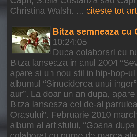
Capri, Stella Costanza sau Capri
Christina Walsh. ...
citeste tot art
Bitza semneaza cu 
10:24:05
Dupa colaborari cu n
Bitza lanseaza in anul 2004 “Sev
apare si un nou stil in hip-hop-u
albumul “Sinuciderea unui inger”,
aur”. La doar un an dupa, apare 
Bitza lanseaza cel de-al patrulea
Orasului”. Februarie 2010 marche
album al artistului, “Goana dupa f
colaborat cu nume de marca ale 