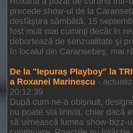
Roxana a pozat de curând într-u
precede show-ul de la Caransebe
desfăşura sâmbătă, 15 septembrie
fost mult mai cuminţi decât în r
debortează de senzualitate şi pr
în localul din Caransebeş, mai rău
De la "Iepuraș Playboy" la TR
a Roxanei Marinescu
- actuali
20:12:39
După cum ne-a obişnuit, designe
nu poate sta linistit, chiar dacă 
să uimească lumea show-bizz-ului
continuare. Reacţiile nu întârzie