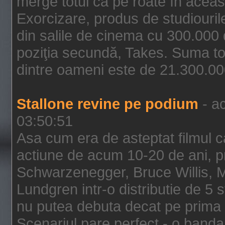
merge totul ca pe roate în aceas
Exorcizare, produs de studiouril
din salile de cinema cu 300.000 d
poziţia secundă, Takes. Suma to
dintre oameni este de 21.300.000
Stallone revine pe podium
- ac
03:50:51
Asa cum era de asteptat filmul ca
actiune de acum 10-20 de ani, p
Schwarzenegger, Bruce Willis, 
Lundgren intr-o distributie de 5 
nu putea debuta decat pe prima 
Scenariul pare perfect - o banda