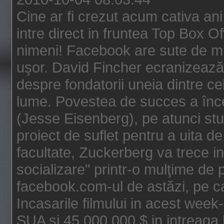
Cine ar fi crezut acum cativa an
intre direct in fruntea Top Box O
nimeni! Facebook are sute de mili
uşor. David Fincher ecranizează
despre fondatorii uneia dintre ce
lume. Povestea de succes a înc
(Jesse Eisenberg), pe atunci st
proiect de suflet pentru a uita de
facultate, Zuckerberg va trece i
socializare" printr-o mulţime de p
facebook.com-ul de astăzi, pe c
Incasarile filmului in acest wee
SUA si 45.000.000 $ in intreaga 