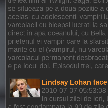
treilea film al Twilight Saga: Ec
se situeaza pe a doua pozitie a c
acelasi cu adolescentii vampiri lu
varcolacii cu bicepsi lucrati la s
direct in apa oceanului, cu Bell
prietenul ei vampir care la sfars
marite cu el (vampirul, nu varcol
varcolacul permanent desbracat 
e pe locul doi. Episodul trei, care
Lindsay Lohan face 
2010-07-07 05:53:08
In cursul zilei de ier
a fost condamnata la 90 de zile 