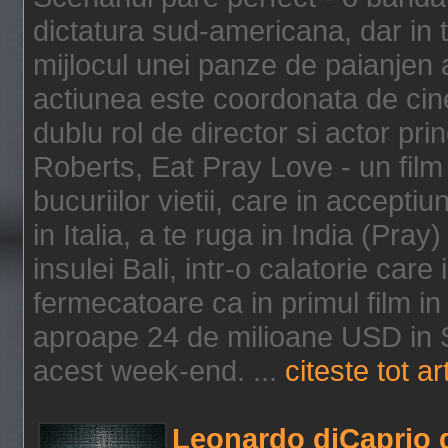
dictatura sud-americana, dar in t
mijlocul unei panze de paianjen a
actiunea este coordonata de cine
dublu rol de director si actor pri
Roberts, Eat Pray Love - un film
bucuriilor vietii, care in accepti
in Italia, a te ruga in India (Pra
insulei Bali, intr-o calatorie care 
fermecatoare ca in primul film in 
aproape 24 de milioane USD in S
acest week-end. ...
citeste tot ar
Leonardo diCaprio d