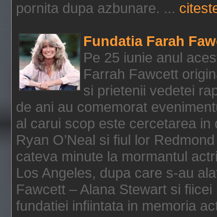
pornita dupa azbunare. ...
citeste
Fundatia Farah Faw
Pe 25 iunie anul acest
Farrah Fawcett origin
si prietenii vedetei r
de ani au comemorat evenimentul
al carui scop este cercetarea in
Ryan O’Neal si fiul lor Redmond
cateva minute la mormantul actri
Los Angeles, dupa care s-au alat
Fawcett – Alana Stewart si fiicei
fundatiei infiintata in memoria act