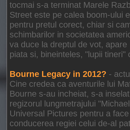
tocmai s-a terminat Marele Razbo
Street este pe calea boom-ului e
pentru pretul corect, chiar si c
schimbarilor in societatea ame
va duce la dreptul de vot, apare
piata si, bineinteles, "lupii tiner
Bourne Legacy in 2012?
- actu
Cine credea ca aventurile lui Ma
Bourne s-au incheiat, s-a inselat
regizorul lungmetrajului "Michael
Universal Pictures pentru a face 
conducerea regiei celui de-al pat