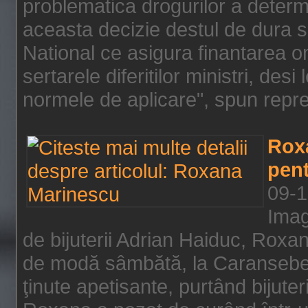
problematica drogurilor a determ
aceasta decizie destul de dura s
National ce asigura finantarea on
sertarele diferitilor ministri, des
normele de aplicare", spun repre
Rox
pent
09-1
Imag
de bijuterii Adrian Haiduc, Roxa
de modă sâmbătă, la Caransebeş
ţinute apetisante, purtând bijuter