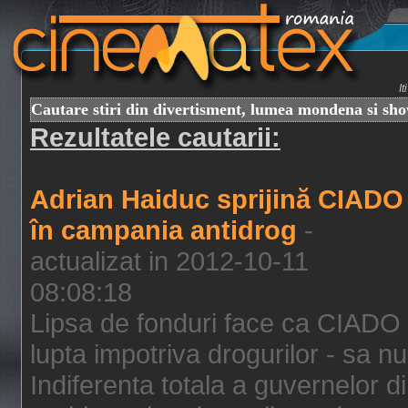
I
Cautare stiri din divertisment, lumea mondena si sh
Rezultatele cautarii:
Adrian Haiduc sprijină CIADO
în campania antidrog
-
actualizat in 2012-10-11
08:08:18
Lipsa de fonduri face ca CIADO 
lupta impotriva drogurilor - sa nu
Indiferenta totala a guvernelor d