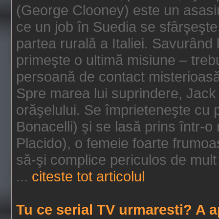
(George Clooney) este un asasin
ce un job în Suedia se sfârşeşte
partea rurală a Italiei. Savurând
primeşte o ultimă misiune – tre
persoană de contact misterioasă
Spre marea lui suprindere, Jack 
orăşelului. Se împrieteneşte cu p
Bonacelli) şi se lasă prins într-o
Placido), o femeie foarte frumoas
să-şi complice periculos de mult 
...
citeste tot articolul
Tu ce serial TV urmaresti? A 