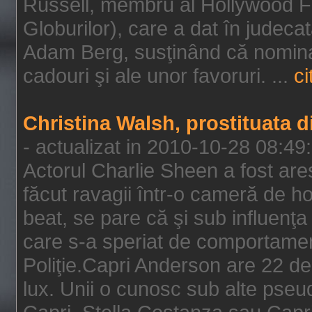
Russell, membru al Hollywood F
Globurilor), care a dat în judeca
Adam Berg, susţinând că nominal
cadouri şi ale unor favoruri. ...
ci
Christina Walsh, prostituata 
- actualizat in 2010-10-28 08:49
Actorul Charlie Sheen a fost ares
făcut ravagii într-o cameră de h
beat, se pare că şi sub influenţa 
care s-a speriat de comportamentu
Poliţie.Capri Anderson are 22 de 
lux. Unii o cunosc sub alte pseu