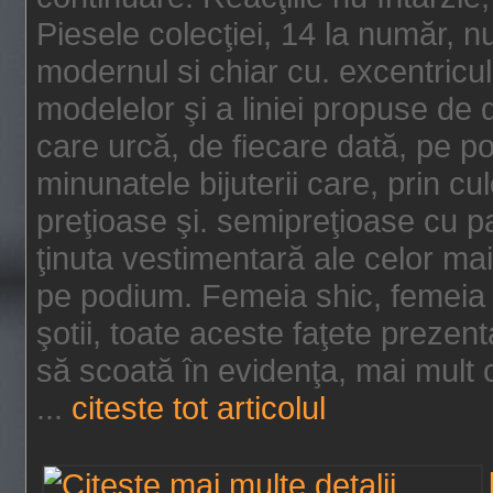
Piesele colecţiei, 14 la număr, n
modernul si chiar cu. excentricul.
modelelor şi a liniei propuse de
care urcă, de fiecare dată, pe p
minunatele bijuterii care, prin cu
preţioase şi. semipreţioase cu p
ţinuta vestimentară ale celor ma
pe podium. Femeia shic, femeia
şotii, toate aceste faţete prezent
să scoată în evidenţa, mai mult ca
...
citeste tot articolul