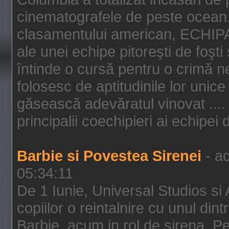
cinematografele de peste ocean.
clasamentului american, ECHIPA
ale unei echipe pitoreşti de foşti
întinde o cursă pentru o crimă n
folosesc de aptitudinile lor unic
găsească adevăratul vinovat .... 
principalii coechipieri ai echipei 
Barbie si Povestea Sirenei
- ac
05:34:11
De 1 Iunie, Universal Studios si
copiilor o reintalnire cu unul din
Barbie, acum in rol de sirena. Pei