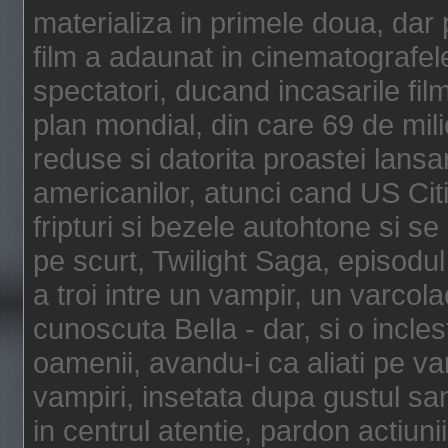
materializa in primele doua, dar p
film a adaunat in cinematografel
spectatori, ducand incasarile fi
plan mondial, din care 69 de mili
reduse si datorita proastei lansar
americanilor, atunci cand US Cit
fripturi si bezele autohtone si se
pe scurt, Twilight Saga, episod
a troi intre un vampir, un varcola
cunoscuta Bella - dar, si o incles
oamenii, avandu-i ca aliati pe va
vampiri, insetata dupa gustul san
in centrul atentie, pardon actiunii,