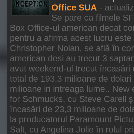
Office SUA
- actuali
Se pare ca filmele SF
Box Office-ul american decat com
pentru a afirma acest lucru este f
Christopher Nolan, se află în con
american desi au trecut 3 saptam
avut weekend-ul trecut încasări d
total de 193,3 milioane de dolari
milioane in intreaga lume.. New 
for Schmucks, cu Steve Carell şi 
încasări de 23,3 milioane de dola
la producatorul Paramount Pictur
Salt, cu Angelina Jolie în rolul 