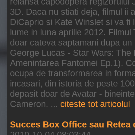
relansa capodopera regizorului J
3D. Daca nu stiati deja, filmul ii
DiCaprio si Kate Winslet si va fi
lume in luna aprilie 2012. Filmul
doar cateva saptamani dupa un al
George Lucas - Star Wars: The 
Amenintarea Fantomei Ep.1). Co
ocupa de transformarea in format 
incasari, din istoria de peste 10
depasit doar de Avatar - bineintel
Cameron. ...
citeste tot articolul
Succes Box Office sau Retea 
2010-10-04 08:03:44