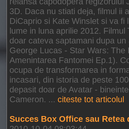
relansa capodopera regizorului J
3D. Daca nu stiati deja, filmul ii
DiCaprio si Kate Winslet si va fi
lume in luna aprilie 2012. Filmul
doar cateva saptamani dupa un al
George Lucas - Star Wars: The 
Amenintarea Fantomei Ep.1). Co
ocupa de transformarea in format 
incasari, din istoria de peste 10
depasit doar de Avatar - bineintel
Cameron. ...
citeste tot articolul
Succes Box Office sau Retea 
2010-10-04 08:03:44