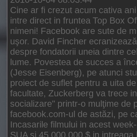
Cine ar fi crezut acum cativa an
intre direct in fruntea Top Box O
nimeni! Facebook are sute de mili
uşor. David Fincher ecranizează
despre fondatorii uneia dintre ce
lume. Povestea de succes a înc
(Jesse Eisenberg), pe atunci st
proiect de suflet pentru a uita de
facultate, Zuckerberg va trece i
socializare" printr-o mulţime de p
facebook.com-ul de astăzi, pe c
Incasarile filmului in acest wee
SUA si 45.000.000 $ in intreaga 