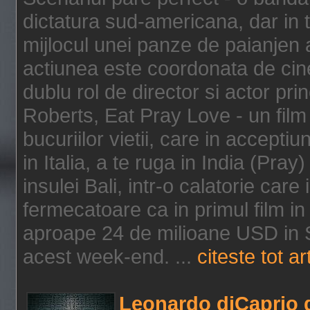
dictatura sud-americana, dar in t
mijlocul unei panze de paianjen a
actiunea este coordonata de cine
dublu rol de director si actor pri
Roberts, Eat Pray Love - un film
bucuriilor vietii, care in accepti
in Italia, a te ruga in India (Pra
insulei Bali, intr-o calatorie care 
fermecatoare ca in primul film in 
aproape 24 de milioane USD in S
acest week-end. ...
citeste tot ar
Leonardo diCaprio d