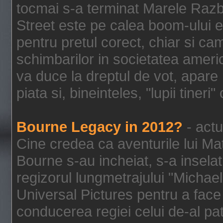
tocmai s-a terminat Marele Razbo
Street este pe calea boom-ului e
pentru pretul corect, chiar si c
schimbarilor in societatea ame
va duce la dreptul de vot, apare
piata si, bineinteles, "lupii tiner
Bourne Legacy in 2012?
- actu
Cine credea ca aventurile lui Ma
Bourne s-au incheiat, s-a inselat
regizorul lungmetrajului "Michael
Universal Pictures pentru a face 
conducerea regiei celui de-al pat