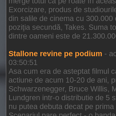
merge totul ca pe roate în aceas
Exorcizare, produs de studiouril
din salile de cinema cu 300.000 d
poziţia secundă, Takes. Suma to
dintre oameni este de 21.300.000
Stallone revine pe podium
- ac
03:50:51
Asa cum era de asteptat filmul ca
actiune de acum 10-20 de ani, p
Schwarzenegger, Bruce Willis, 
Lundgren intr-o distributie de 5 
nu putea debuta decat pe prima 
Scenariul pare perfect - o banda