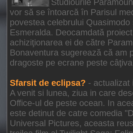
Studiourile Paramoun
vor să se întoarcă în Parisul me
povestea celebrului Quasimodo şi
Esmeralda. Deocamdată proiectu
achiziţionarea ei de către Param
Bonaventura sugerează că am p
dragoste pe ecrane peste câţiva 
Sfarsit de eclipsa?
- actualizat
A venit si lunea, ziua in care des
Office-ul de peste ocean. In ac
este detinut de catre comedia "
Universal Pictures, aceasta reus