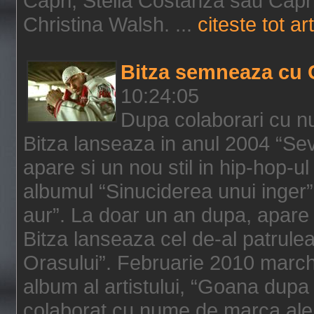
Capri, Stella Costanza sau Capri
Christina Walsh. ...
citeste tot art
Bitza semneaza cu 
10:24:05
Dupa colaborari cu n
Bitza lanseaza in anul 2004 “Sev
apare si un nou stil in hip-hop-u
albumul “Sinuciderea unui inger”,
aur”. La doar un an dupa, apare 
Bitza lanseaza cel de-al patrulea
Orasului”. Februarie 2010 marche
album al artistului, “Goana dupa f
colaborat cu nume de marca ale 