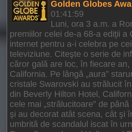
Golden Globes Awa
01:41:59
Luni, ora 3 a.m. a Ro
premiilor celei de-a 68-a ediţii a
internet pentru a-i celebra pe ce
televiziune. Citeşte o serie de i
căror gală are loc, în fiecare an,
California. Pe lângă „aura” star
cristale Swarovski au strălucit î
din Beverly Hilton Hotel, Califor
cele mai „strălucitoare” de până
şi au decorat atât scena, cât şi î
umbrită de scandalul iscat în urm