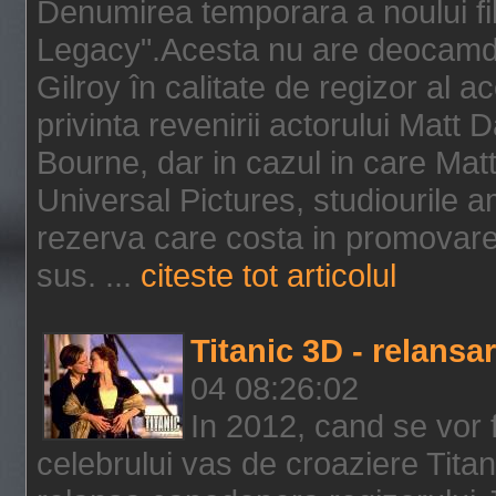
Denumirea temporara a noului f
Legacy".Acesta nu are deocamdat
Gilroy în calitate de regizor al a
privinta revenirii actorului Matt
Bourne, dar in cazul in care Mat
Universal Pictures, studiourile 
rezerva care costa in promovarea
sus. ...
citeste tot articolul
Titanic 3D - relansar
04 08:26:02
In 2012, cand se vor 
celebrului vas de croaziere Tita