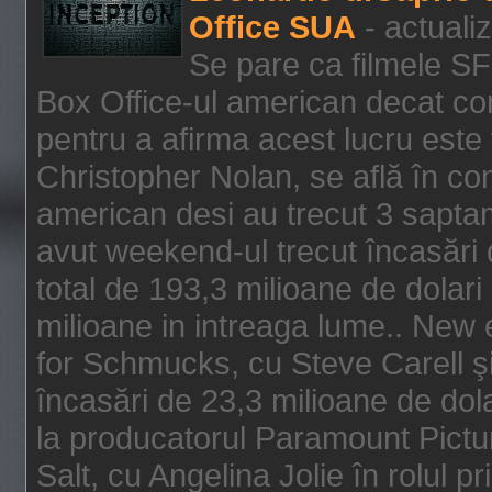
Office SUA
- actuali
Se pare ca filmele SF
Box Office-ul american decat com
pentru a afirma acest lucru este f
Christopher Nolan, se află în con
american desi au trecut 3 saptam
avut weekend-ul trecut încasări d
total de 193,3 milioane de dolari
milioane in intreaga lume.. New 
for Schmucks, cu Steve Carell şi 
încasări de 23,3 milioane de dola
la producatorul Paramount Pictur
Salt, cu Angelina Jolie în rolul 