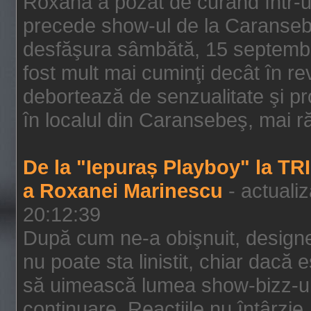
Roxana a pozat de curând într-u
precede show-ul de la Caransebe
desfăşura sâmbătă, 15 septembrie
fost mult mai cuminţi decât în r
debortează de senzualitate şi pr
în localul din Caransebeş, mai rău
De la "Iepuraș Playboy" la TR
a Roxanei Marinescu
- actuali
20:12:39
După cum ne-a obişnuit, designe
nu poate sta linistit, chiar dacă 
să uimească lumea show-bizz-ului
continuare. Reacţiile nu întârzie