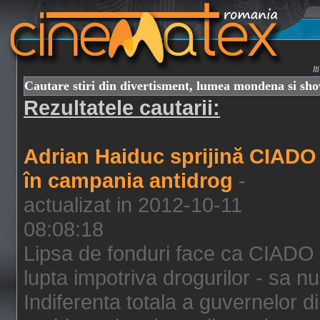
I
Cautare stiri din divertisment, lumea mondena si sh
Rezultatele cautarii:
Adrian Haiduc sprijină CIADO
în campania antidrog
-
actualizat in 2012-10-11
08:08:18
Lipsa de fonduri face ca CIADO 
lupta impotriva drogurilor - sa nu
Indiferenta totala a guvernelor d