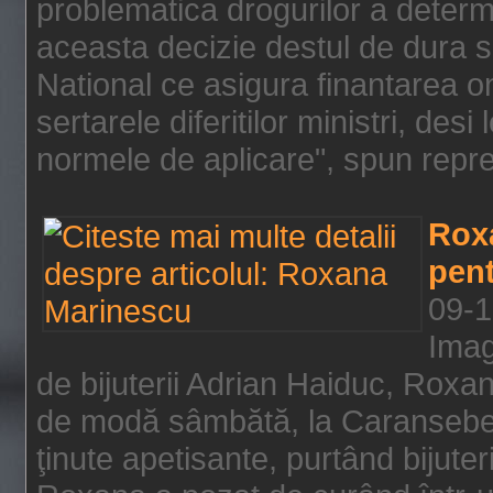
problematica drogurilor a determ
aceasta decizie destul de dura s
National ce asigura finantarea on
sertarele diferitilor ministri, des
normele de aplicare", spun repre
Rox
pent
09-1
Imag
de bijuterii Adrian Haiduc, Roxa
de modă sâmbătă, la Caransebeş
ţinute apetisante, purtând bijuter