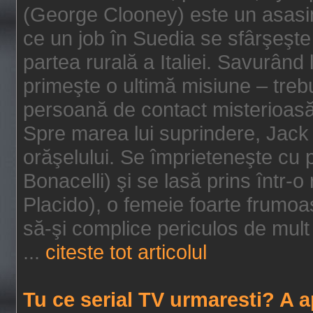
(George Clooney) este un asasin
ce un job în Suedia se sfârşeşte
partea rurală a Italiei. Savurând
primeşte o ultimă misiune – tre
persoană de contact misterioasă
Spre marea lui suprindere, Jack 
orăşelului. Se împrieteneşte cu p
Bonacelli) şi se lasă prins într-o
Placido), o femeie foarte frumoas
să-şi complice periculos de mult 
...
citeste tot articolul
Tu ce serial TV urmaresti? A 