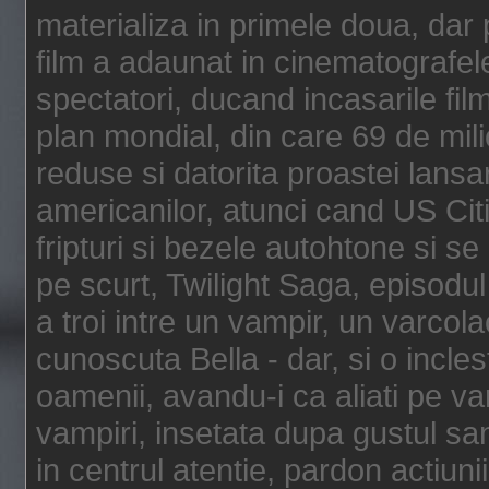
materializa in primele doua, dar p
film a adaunat in cinematografel
spectatori, ducand incasarile fi
plan mondial, din care 69 de mili
reduse si datorita proastei lansar
americanilor, atunci cand US Cit
fripturi si bezele autohtone si se
pe scurt, Twilight Saga, episod
a troi intre un vampir, un varcola
cunoscuta Bella - dar, si o incles
oamenii, avandu-i ca aliati pe va
vampiri, insetata dupa gustul san
in centrul atentie, pardon actiunii,