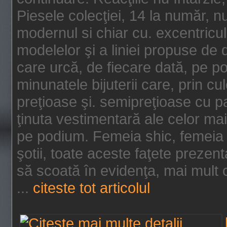
Piesele colecţiei, 14 la număr, n
modernul si chiar cu. excentricul.
modelelor şi a liniei propuse de
care urcă, de fiecare dată, pe p
minunatele bijuterii care, prin cu
preţioase şi. semipreţioase cu p
ţinuta vestimentară ale celor ma
pe podium. Femeia shic, femeia
şotii, toate aceste faţete prezent
să scoată în evidenţa, mai mult ca
...
citeste tot articolul