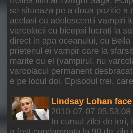
treilea film al Twilight Saga: Ec
se situeaza pe a doua pozitie a c
acelasi cu adolescentii vampiri lu
varcolacii cu bicepsi lucrati la s
direct in apa oceanului, cu Bell
prietenul ei vampir care la sfars
marite cu el (vampirul, nu varcol
varcolacul permanent desbracat 
e pe locul doi. Episodul trei, care
Lindsay Lohan face 
2010-07-07 05:53:08
In cursul zilei de ier
a fost condamnata la 90 de zile 