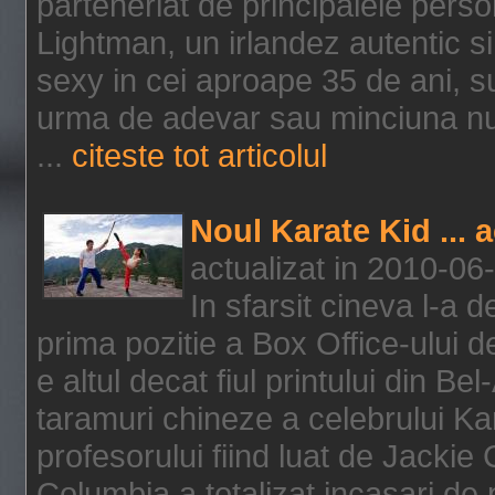
parteneriat de principalele person
Lightman, un irlandez autentic si 
sexy in cei aproape 35 de ani, s
urma de adevar sau minciuna nu l
...
citeste tot articolul
Noul Karate Kid ... 
actualizat in 2010-06
In sfarsit cineva l-a
prima pozitie a Box Office-ului de
e altul decat fiul printului din Be
taramuri chineze a celebrului Kar
profesorului fiind luat de Jackie
Columbia a totalizat incasari de