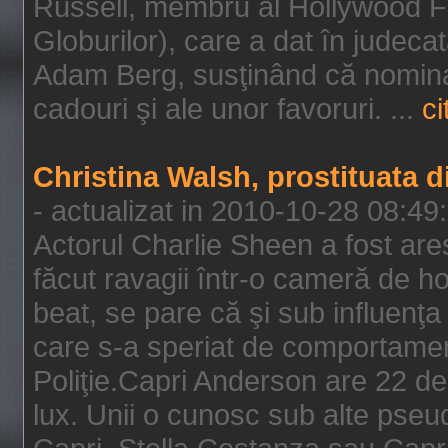
Russell, membru al Hollywood F
Globurilor), care a dat în judeca
Adam Berg, susţinând că nominal
cadouri şi ale unor favoruri. ...
ci
Christina Walsh, prostituata 
- actualizat in 2010-10-28 08:49
Actorul Charlie Sheen a fost ares
făcut ravagii într-o cameră de h
beat, se pare că şi sub influenţa 
care s-a speriat de comportamentu
Poliţie.Capri Anderson are 22 de 
lux. Unii o cunosc sub alte pseu