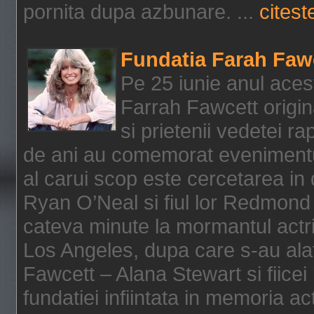
pornita dupa azbunare. ...
citeste
Fundatia Farah Faw
Pe 25 iunie anul acest
Farrah Fawcett origin
si prietenii vedetei r
de ani au comemorat evenimentul
al carui scop este cercetarea in
Ryan O’Neal si fiul lor Redmond
cateva minute la mormantul actri
Los Angeles, dupa care s-au alat
Fawcett – Alana Stewart si fiicei
fundatiei infiintata in memoria act