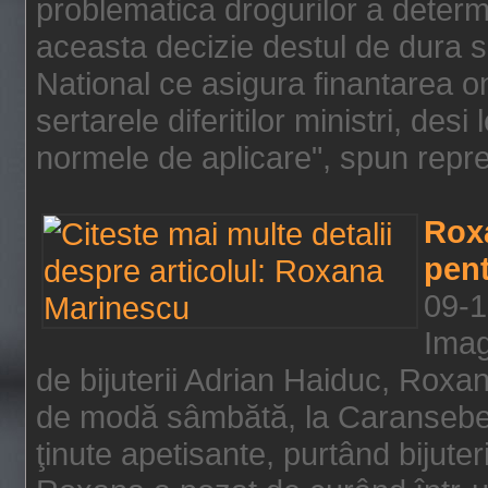
problematica drogurilor a determ
aceasta decizie destul de dura s
National ce asigura finantarea on
sertarele diferitilor ministri, des
normele de aplicare", spun repre
Rox
pent
09-1
Imag
de bijuterii Adrian Haiduc, Roxa
de modă sâmbătă, la Caransebeş
ţinute apetisante, purtând bijuter