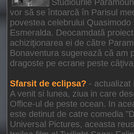
Studiourile Paramoun
vor să se întoarcă în Parisul me
povestea celebrului Quasimodo şi
Esmeralda. Deocamdată proiectu
achiziţionarea ei de către Param
Bonaventura sugerează că am p
dragoste pe ecrane peste câţiva 
Sfarsit de eclipsa?
- actualizat
A venit si lunea, ziua in care des
Office-ul de peste ocean. In ac
este detinut de catre comedia "
Universal Pictures, aceasta reus