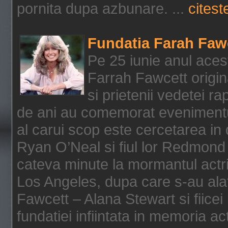
pornita dupa azbunare. ...
citeste
Fundatia Farah Faw
Pe 25 iunie anul acest
Farrah Fawcett origin
si prietenii vedetei r
de ani au comemorat evenimentul
al carui scop este cercetarea in
Ryan O’Neal si fiul lor Redmond
cateva minute la mormantul actri
Los Angeles, dupa care s-au alat
Fawcett – Alana Stewart si fiicei
fundatiei infiintata in memoria act