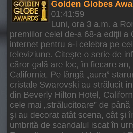
Golden Globes Awa
01:41:59
Luni, ora 3 a.m. a Ro
premiilor celei de-a 68-a ediţii a
internet pentru a-i celebra pe ce
televiziune. Citeşte o serie de i
căror gală are loc, în fiecare an,
California. Pe lângă „aura” star
cristale Swarovski au strălucit î
din Beverly Hilton Hotel, Califor
cele mai „strălucitoare” de până
şi au decorat atât scena, cât şi î
umbrită de scandalul iscat în urm