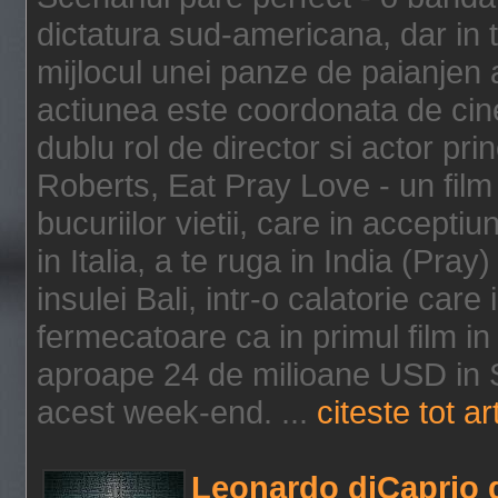
dictatura sud-americana, dar in t
mijlocul unei panze de paianjen a
actiunea este coordonata de cine
dublu rol de director si actor pri
Roberts, Eat Pray Love - un film
bucuriilor vietii, care in accepti
in Italia, a te ruga in India (Pra
insulei Bali, intr-o calatorie care 
fermecatoare ca in primul film in 
aproape 24 de milioane USD in S
acest week-end. ...
citeste tot ar
Leonardo diCaprio d