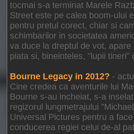
tocmai s-a terminat Marele Razbo
Street este pe calea boom-ului e
pentru pretul corect, chiar si c
schimbarilor in societatea ame
va duce la dreptul de vot, apare
piata si, bineinteles, "lupii tiner
Bourne Legacy in 2012?
- actu
Cine credea ca aventurile lui Ma
Bourne s-au incheiat, s-a inselat
regizorul lungmetrajului "Michael
Universal Pictures pentru a face 
conducerea regiei celui de-al pat