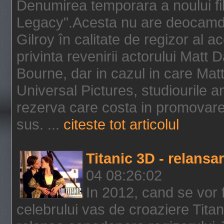
Denumirea temporara a noului f
Legacy".Acesta nu are deocamdat
Gilroy în calitate de regizor al a
privinta revenirii actorului Matt
Bourne, dar in cazul in care Mat
Universal Pictures, studiourile 
rezerva care costa in promovarea
sus. ...
citeste tot articolul
Titanic 3D - relansar
04 08:26:02
In 2012, cand se vor 
celebrului vas de croaziere Tita