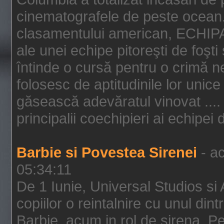
cinematografele de peste ocean.
clasamentului american, ECHIPA
ale unei echipe pitoreşti de foşti
întinde o cursă pentru o crimă n
folosesc de aptitudinile lor unic
găsească adevăratul vinovat .... 
principalii coechipieri ai echipei 
Barbie si Povestea Sirenei
- ac
05:34:11
De 1 Iunie, Universal Studios si
copiilor o reintalnire cu unul din
Barbie, acum in rol de sirena. Pei