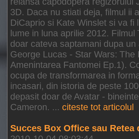
relansa capodopera regizorului J
3D. Daca nu stiati deja, filmul ii
DiCaprio si Kate Winslet si va fi
lume in luna aprilie 2012. Filmul
doar cateva saptamani dupa un al
George Lucas - Star Wars: The 
Amenintarea Fantomei Ep.1). Co
ocupa de transformarea in format 
incasari, din istoria de peste 10
depasit doar de Avatar - bineintel
Cameron. ...
citeste tot articolul
Succes Box Office sau Retea 
2010-10-04 08:03:44