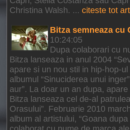
Capri, Stella Costanza sau Capri
Christina Walsh. ...
citeste tot art
Bitza semneaza cu 
10:24:05
Dupa colaborari cu n
Bitza lanseaza in anul 2004 “Sev
apare si un nou stil in hip-hop-u
albumul “Sinuciderea unui inger”,
aur”. La doar un an dupa, apare 
Bitza lanseaza cel de-al patrulea
Orasului”. Februarie 2010 marche
album al artistului, “Goana dupa f
colaborat cu nume de marca ale 