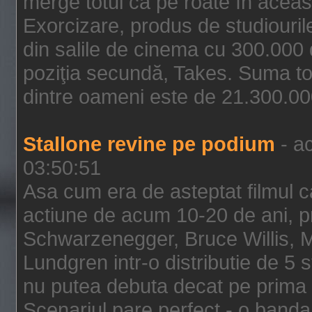
merge totul ca pe roate în aceas
Exorcizare, produs de studiouril
din salile de cinema cu 300.000 d
poziţia secundă, Takes. Suma to
dintre oameni este de 21.300.000
Stallone revine pe podium
- ac
03:50:51
Asa cum era de asteptat filmul ca
actiune de acum 10-20 de ani, p
Schwarzenegger, Bruce Willis, 
Lundgren intr-o distributie de 5 
nu putea debuta decat pe prima 
Scenariul pare perfect - o banda