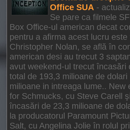
Office SUA
- actuali
Se pare ca filmele SF
Box Office-ul american decat com
pentru a afirma acest lucru este f
Christopher Nolan, se află în con
american desi au trecut 3 saptam
avut weekend-ul trecut încasări d
total de 193,3 milioane de dolari
milioane in intreaga lume.. New 
for Schmucks, cu Steve Carell şi 
încasări de 23,3 milioane de dola
la producatorul Paramount Pictur
Salt, cu Angelina Jolie în rolul 