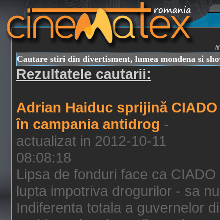
I
Cautare stiri din divertisment, lumea mondena si sh
Rezultatele cautarii:
Adrian Haiduc sprijină CIADO
în campania antidrog
-
actualizat in 2012-10-11
08:08:18
Lipsa de fonduri face ca CIADO 
lupta impotriva drogurilor - sa nu
Indiferenta totala a guvernelor d