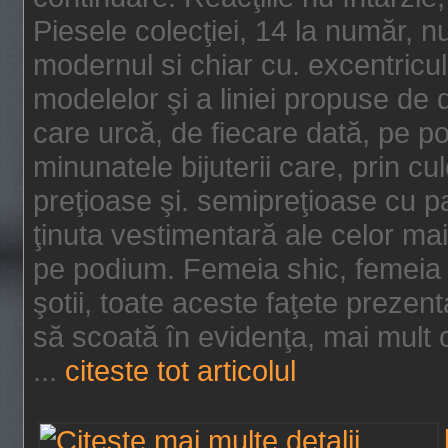
Piesele colecţiei, 14 la număr, n
modernul si chiar cu. excentricul.
modelelor şi a liniei propuse de
care urcă, de fiecare dată, pe p
minunatele bijuterii care, prin cu
preţioase şi. semipreţioase cu p
ţinuta vestimentară ale celor ma
pe podium. Femeia shic, femeia
şotii, toate aceste faţete prezent
să scoată în evidenţa, mai mult ca
...
citeste tot articolul