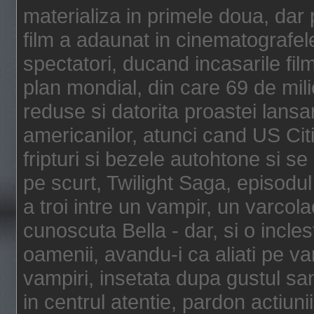
materializa in primele doua, dar p
film a adaunat in cinematografel
spectatori, ducand incasarile fi
plan mondial, din care 69 de mili
reduse si datorita proastei lansar
americanilor, atunci cand US Cit
fripturi si bezele autohtone si se
pe scurt, Twilight Saga, episod
a troi intre un vampir, un varcola
cunoscuta Bella - dar, si o incles
oamenii, avandu-i ca aliati pe va
vampiri, insetata dupa gustul san
in centrul atentie, pardon actiunii,