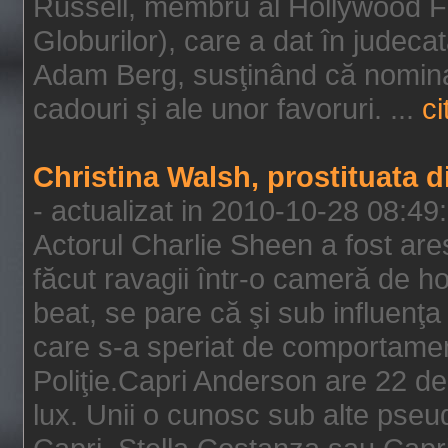
Russell, membru al Hollywood F
Globurilor), care a dat în judeca
Adam Berg, susţinând că nominal
cadouri şi ale unor favoruri. ...
ci
Christina Walsh, prostituata 
- actualizat in 2010-10-28 08:49
Actorul Charlie Sheen a fost ares
făcut ravagii într-o cameră de h
beat, se pare că şi sub influenţa 
care s-a speriat de comportamentu
Poliţie.Capri Anderson are 22 de 
lux. Unii o cunosc sub alte pseu