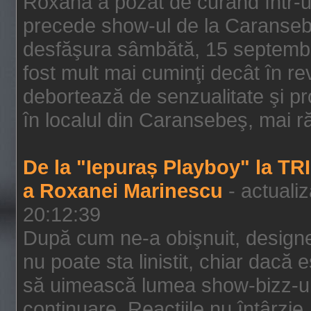
Roxana a pozat de curând într-u
precede show-ul de la Caransebe
desfăşura sâmbătă, 15 septembrie
fost mult mai cuminţi decât în r
debortează de senzualitate şi pr
în localul din Caransebeş, mai rău
De la "Iepuraș Playboy" la TR
a Roxanei Marinescu
- actuali
20:12:39
După cum ne-a obişnuit, designe
nu poate sta linistit, chiar dacă 
să uimească lumea show-bizz-ului
continuare. Reacţiile nu întârzie