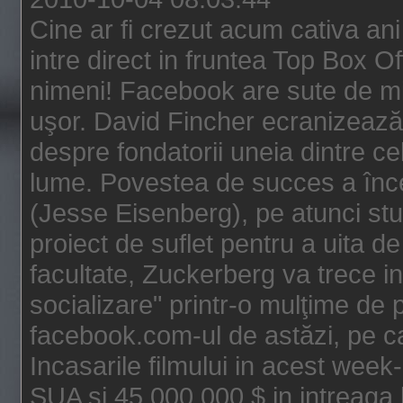
Cine ar fi crezut acum cativa an
intre direct in fruntea Top Box O
nimeni! Facebook are sute de mili
uşor. David Fincher ecranizează
despre fondatorii uneia dintre ce
lume. Povestea de succes a înc
(Jesse Eisenberg), pe atunci st
proiect de suflet pentru a uita de
facultate, Zuckerberg va trece i
socializare" printr-o mulţime de p
facebook.com-ul de astăzi, pe c
Incasarile filmului in acest wee
SUA si 45.000.000 $ in intreaga 