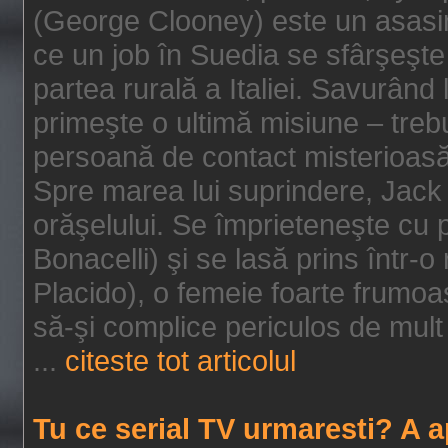
(George Clooney) este un asasin
ce un job în Suedia se sfârşeşte
partea rurală a Italiei. Savurând
primeşte o ultimă misiune – tre
persoană de contact misterioasă
Spre marea lui suprindere, Jack 
orăşelului. Se împrieteneşte cu p
Bonacelli) şi se lasă prins într-o
Placido), o femeie foarte frumoas
să-şi complice periculos de mult 
...
citeste tot articolul
Tu ce serial TV urmaresti? A 