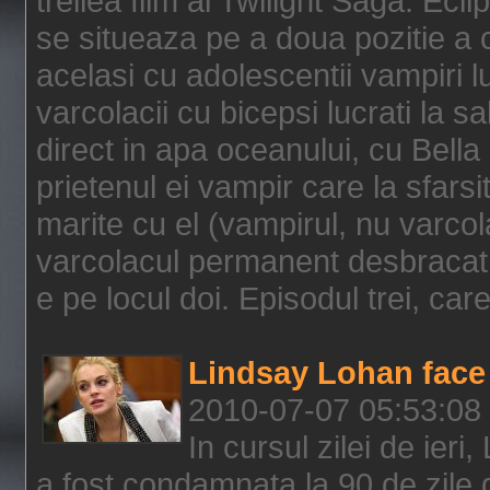
treilea film al Twilight Saga: Ec
se situeaza pe a doua pozitie a c
acelasi cu adolescentii vampiri lu
varcolacii cu bicepsi lucrati la s
direct in apa oceanului, cu Bell
prietenul ei vampir care la sfars
marite cu el (vampirul, nu varcol
varcolacul permanent desbracat 
e pe locul doi. Episodul trei, care
Lindsay Lohan face 
2010-07-07 05:53:08
In cursul zilei de ier
a fost condamnata la 90 de zile 