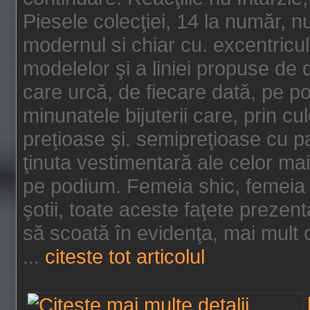
Piesele colecţiei, 14 la număr, n
modernul si chiar cu. excentricul.
modelelor şi a liniei propuse de
care urcă, de fiecare dată, pe p
minunatele bijuterii care, prin cu
preţioase şi. semipreţioase cu p
ţinuta vestimentară ale celor ma
pe podium. Femeia shic, femeia
şotii, toate aceste faţete prezent
să scoată în evidenţa, mai mult ca
...
citeste tot articolul