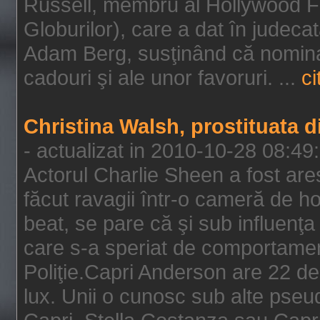
Russell, membru al Hollywood F
Globurilor), care a dat în judeca
Adam Berg, susţinând că nominal
cadouri şi ale unor favoruri. ...
ci
Christina Walsh, prostituata 
- actualizat in 2010-10-28 08:49
Actorul Charlie Sheen a fost ares
făcut ravagii într-o cameră de h
beat, se pare că şi sub influenţa 
care s-a speriat de comportamentu
Poliţie.Capri Anderson are 22 de 
lux. Unii o cunosc sub alte pseu