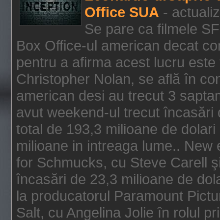
Office SUA
- actuali
Se pare ca filmele SF
Box Office-ul american decat com
pentru a afirma acest lucru este f
Christopher Nolan, se află în con
american desi au trecut 3 saptam
avut weekend-ul trecut încasări d
total de 193,3 milioane de dolari
milioane in intreaga lume.. New 
for Schmucks, cu Steve Carell şi 
încasări de 23,3 milioane de dola
la producatorul Paramount Pictur
Salt, cu Angelina Jolie în rolul 