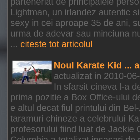
parteneriat de principalele person
Lightman, un irlandez autentic si 
sexy in cei aproape 35 de ani, s
urma de adevar sau minciuna nu l
...
citeste tot articolul
Noul Karate Kid ... 
actualizat in 2010-06
In sfarsit cineva l-a
prima pozitie a Box Office-ului de
e altul decat fiul printului din Be
taramuri chineze a celebrului Kar
profesorului fiind luat de Jackie
Columbia a totalizat incasari de