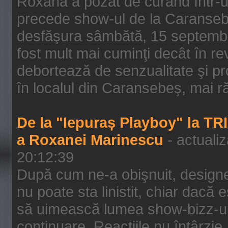
Roxana a pozat de curând într-u
precede show-ul de la Caransebe
desfăşura sâmbătă, 15 septembrie
fost mult mai cuminţi decât în r
debortează de senzualitate şi pr
în localul din Caransebeş, mai rău
De la "Iepuraș Playboy" la TR
a Roxanei Marinescu
- actuali
20:12:39
După cum ne-a obişnuit, designe
nu poate sta linistit, chiar dacă 
să uimească lumea show-bizz-ului
continuare. Reacţiile nu întârzie