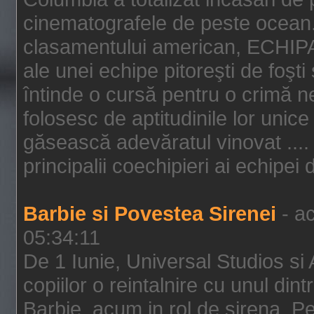
cinematografele de peste ocean.
clasamentului american, ECHIPA
ale unei echipe pitoreşti de foşti
întinde o cursă pentru o crimă n
folosesc de aptitudinile lor unic
găsească adevăratul vinovat .... 
principalii coechipieri ai echipei 
Barbie si Povestea Sirenei
- ac
05:34:11
De 1 Iunie, Universal Studios si
copiilor o reintalnire cu unul din
Barbie, acum in rol de sirena. Pei