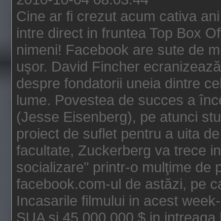
Cine ar fi crezut acum cativa an
intre direct in fruntea Top Box O
nimeni! Facebook are sute de mili
uşor. David Fincher ecranizează
despre fondatorii uneia dintre ce
lume. Povestea de succes a înc
(Jesse Eisenberg), pe atunci st
proiect de suflet pentru a uita de
facultate, Zuckerberg va trece i
socializare" printr-o mulţime de p
facebook.com-ul de astăzi, pe c
Incasarile filmului in acest wee
SUA si 45.000.000 $ in intreaga 