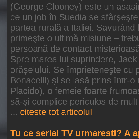
(George Clooney) este un asasin
ce un job în Suedia se sfârşeşte
partea rurală a Italiei. Savurând
primeşte o ultimă misiune – tre
persoană de contact misterioasă
Spre marea lui suprindere, Jack 
orăşelului. Se împrieteneşte cu p
Bonacelli) şi se lasă prins într-o
Placido), o femeie foarte frumoas
să-şi complice periculos de mult 
...
citeste tot articolul
Tu ce serial TV urmaresti? A 