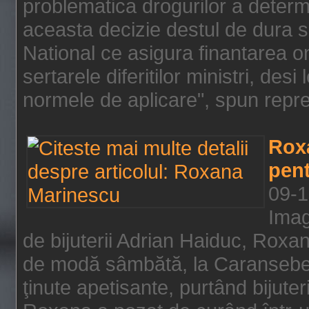
problematica drogurilor a determ
aceasta decizie destul de dura s
National ce asigura finantarea on
sertarele diferitilor ministri, des
normele de aplicare", spun repre
Rox
pent
09-1
Imag
de bijuterii Adrian Haiduc, Roxa
de modă sâmbătă, la Caransebeş
ţinute apetisante, purtând bijuter