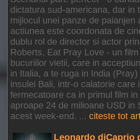
dictatura sud-americana, dar in t
mijlocul unei panze de paianjen a
actiunea este coordonata de cine
dublu rol de director si actor pri
Roberts, Eat Pray Love - un film
bucuriilor vietii, care in accepti
in Italia, a te ruga in India (Pra
insulei Bali, intr-o calatorie care 
fermecatoare ca in primul film in 
aproape 24 de milioane USD in S
acest week-end. ...
citeste tot ar
Leonardo diCaprio d