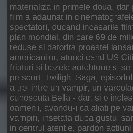
materializa in primele doua, dar p
film a adaunat in cinematografel
spectatori, ducand incasarile fi
plan mondial, din care 69 de mili
reduse si datorita proastei lansar
americanilor, atunci cand US Cit
fripturi si bezele autohtone si se
pe scurt, Twilight Saga, episod
a troi intre un vampir, un varcola
cunoscuta Bella - dar, si o incles
oamenii, avandu-i ca aliati pe va
vampiri, insetata dupa gustul san
in centrul atentie, pardon actiunii,