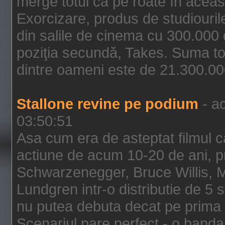
merge totul ca pe roate în aceas
Exorcizare, produs de studiouril
din salile de cinema cu 300.000 d
poziţia secundă, Takes. Suma to
dintre oameni este de 21.300.000
Stallone revine pe podium
- ac
03:50:51
Asa cum era de asteptat filmul ca
actiune de acum 10-20 de ani, p
Schwarzenegger, Bruce Willis, 
Lundgren intr-o distributie de 5 
nu putea debuta decat pe prima 
Scenariul pare perfect - o banda