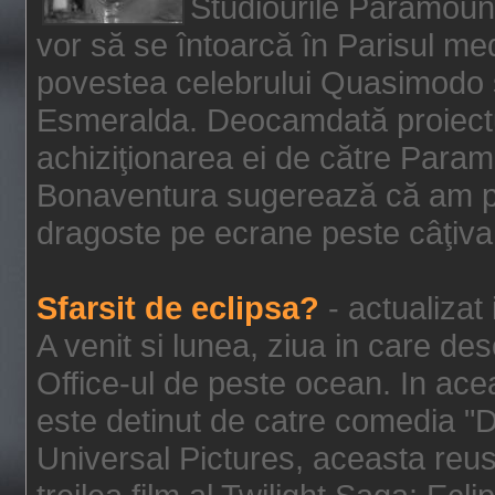
Studiourile Paramoun
vor să se întoarcă în Parisul me
povestea celebrului Quasimodo şi
Esmeralda. Deocamdată proiectu
achiziţionarea ei de către Param
Bonaventura sugerează că am p
dragoste pe ecrane peste câţiva 
Sfarsit de eclipsa?
- actualizat
A venit si lunea, ziua in care des
Office-ul de peste ocean. In ac
este detinut de catre comedia "
Universal Pictures, aceasta reus