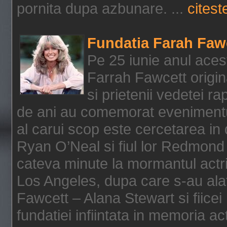
pornita dupa azbunare. ...
citeste
Fundatia Farah Faw
Pe 25 iunie anul acest
Farrah Fawcett origin
si prietenii vedetei r
de ani au comemorat evenimentul
al carui scop este cercetarea in
Ryan O’Neal si fiul lor Redmond
cateva minute la mormantul actri
Los Angeles, dupa care s-au alat
Fawcett – Alana Stewart si fiicei
fundatiei infiintata in memoria act