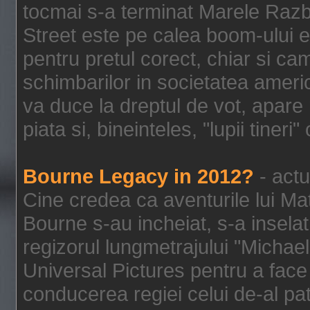
tocmai s-a terminat Marele Razbo
Street este pe calea boom-ului e
pentru pretul corect, chiar si c
schimbarilor in societatea ame
va duce la dreptul de vot, apare
piata si, bineinteles, "lupii tiner
Bourne Legacy in 2012?
- actu
Cine credea ca aventurile lui Ma
Bourne s-au incheiat, s-a inselat
regizorul lungmetrajului "Michael
Universal Pictures pentru a face 
conducerea regiei celui de-al pat