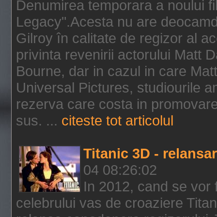
Denumirea temporara a noului f
Legacy".Acesta nu are deocamdat
Gilroy în calitate de regizor al a
privinta revenirii actorului Matt
Bourne, dar in cazul in care Mat
Universal Pictures, studiourile 
rezerva care costa in promovarea
sus. ...
citeste tot articolul
Titanic 3D - relansar
04 08:26:02
In 2012, cand se vor 
celebrului vas de croaziere Tita