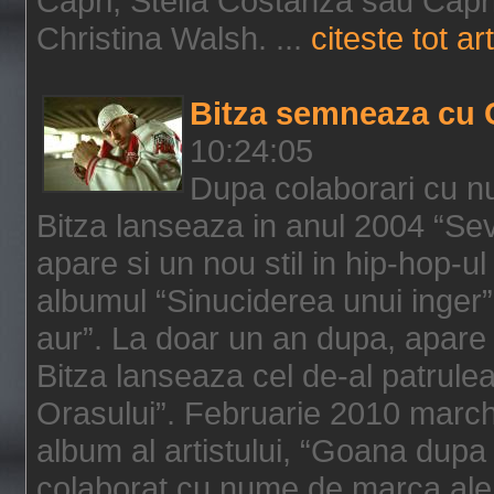
Capri, Stella Costanza sau Capri
Christina Walsh. ...
citeste tot art
Bitza semneaza cu 
10:24:05
Dupa colaborari cu n
Bitza lanseaza in anul 2004 “Sev
apare si un nou stil in hip-hop-u
albumul “Sinuciderea unui inger”,
aur”. La doar un an dupa, apare 
Bitza lanseaza cel de-al patrulea
Orasului”. Februarie 2010 marche
album al artistului, “Goana dupa f
colaborat cu nume de marca ale 