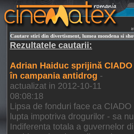
I
Cautare stiri din divertisment, lumea mondena si sh
Rezultatele cautarii:
Adrian Haiduc sprijină CIADO
în campania antidrog
-
actualizat in 2012-10-11
08:08:18
Lipsa de fonduri face ca CIADO 
lupta impotriva drogurilor - sa nu
Indiferenta totala a guvernelor d