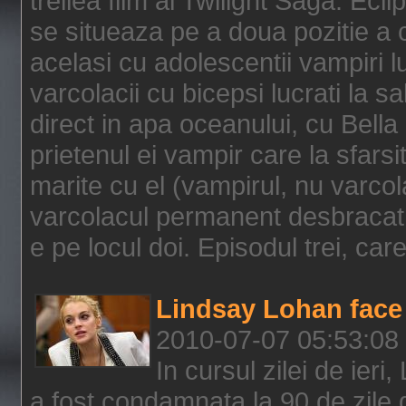
treilea film al Twilight Saga: Ec
se situeaza pe a doua pozitie a c
acelasi cu adolescentii vampiri lu
varcolacii cu bicepsi lucrati la s
direct in apa oceanului, cu Bell
prietenul ei vampir care la sfars
marite cu el (vampirul, nu varcol
varcolacul permanent desbracat 
e pe locul doi. Episodul trei, care
Lindsay Lohan face 
2010-07-07 05:53:08
In cursul zilei de ier
a fost condamnata la 90 de zile 