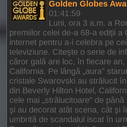
Golden Globes Awa
01:41:59
Luni, ora 3 a.m. a Ro
premiilor celei de-a 68-a ediţii a
internet pentru a-i celebra pe ce
televiziune. Citeşte o serie de i
căror gală are loc, în fiecare an,
California. Pe lângă „aura” star
cristale Swarovski au strălucit î
din Beverly Hilton Hotel, Califor
cele mai „strălucitoare” de până
şi au decorat atât scena, cât şi î
umbrită de scandalul iscat în urm