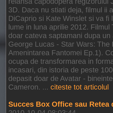
relansa capodopera regizorului J
3D. Daca nu stiati deja, filmul ii
DiCaprio si Kate Winslet si va fi
lume in luna aprilie 2012. Filmul
doar cateva saptamani dupa un al
George Lucas - Star Wars: The 
Amenintarea Fantomei Ep.1). Co
ocupa de transformarea in format 
incasari, din istoria de peste 10
depasit doar de Avatar - bineintel
Cameron. ...
citeste tot articolul
Succes Box Office sau Retea 
2010-10-04 08:03:44