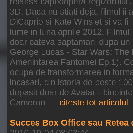
relansa capodopera regizorului J
3D. Daca nu stiati deja, filmul ii
DiCaprio si Kate Winslet si va fi
lume in luna aprilie 2012. Filmul
doar cateva saptamani dupa un al
George Lucas - Star Wars: The 
Amenintarea Fantomei Ep.1). Co
ocupa de transformarea in format 
incasari, din istoria de peste 10
depasit doar de Avatar - bineintel
Cameron. ...
citeste tot articolul
Succes Box Office sau Retea 
2010-10-04 08:03:44