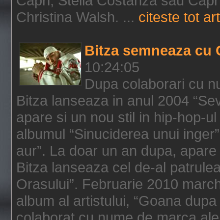
Capri, Stella Costanza sau Capri
Christina Walsh. ...
citeste tot art
Bitza semneaza cu 
10:24:05
Dupa colaborari cu n
Bitza lanseaza in anul 2004 “Sev
apare si un nou stil in hip-hop-u
albumul “Sinuciderea unui inger”,
aur”. La doar un an dupa, apare 
Bitza lanseaza cel de-al patrulea
Orasului”. Februarie 2010 marche
album al artistului, “Goana dupa f
colaborat cu nume de marca ale 