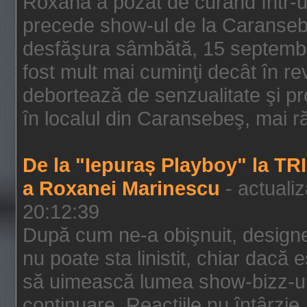
Roxana a pozat de curând într-u
precede show-ul de la Caransebe
desfăşura sâmbătă, 15 septembrie
fost mult mai cuminţi decât în r
debortează de senzualitate şi pr
în localul din Caransebeş, mai rău
De la "Iepuraș Playboy" la TR
a Roxanei Marinescu
- actuali
20:12:39
După cum ne-a obişnuit, designe
nu poate sta linistit, chiar dacă 
să uimească lumea show-bizz-ului
continuare. Reacţiile nu întârzie