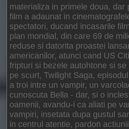
materializa in primele doua, dar p
film a adaunat in cinematografel
spectatori, ducand incasarile fi
plan mondial, din care 69 de mili
reduse si datorita proastei lansar
americanilor, atunci cand US Cit
fripturi si bezele autohtone si se
pe scurt, Twilight Saga, episod
a troi intre un vampir, un varcola
cunoscuta Bella - dar, si o incles
oamenii, avandu-i ca aliati pe va
vampiri, insetata dupa gustul san
in centrul atentie, pardon actiunii,