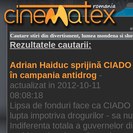
I
Cautare stiri din divertisment, lumea mondena si sh
Rezultatele cautarii:
Adrian Haiduc sprijină CIADO
în campania antidrog
-
actualizat in 2012-10-11
08:08:18
Lipsa de fonduri face ca CIADO 
lupta impotriva drogurilor - sa nu
Indiferenta totala a guvernelor d