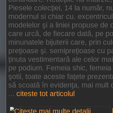
Piesele colecţiei, 14 la număr, n
modernul si chiar cu. excentricul.
modelelor şi a liniei propuse de
care urcă, de fiecare dată, pe p
minunatele bijuterii care, prin cu
preţioase şi. semipreţioase cu p
ţinuta vestimentară ale celor ma
pe podium. Femeia shic, femeia
şotii, toate aceste faţete prezent
să scoată în evidenţa, mai mult ca
...
citeste tot articolul