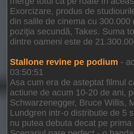
merge totul ca pe roate în aceas
Exorcizare, produs de studiouril
din salile de cinema cu 300.000 d
poziţia secundă, Takes. Suma to
dintre oameni este de 21.300.000
Stallone revine pe podium
- ac
03:50:51
Asa cum era de asteptat filmul ca
actiune de acum 10-20 de ani, p
Schwarzenegger, Bruce Willis, 
Lundgren intr-o distributie de 5 
nu putea debuta decat pe prima 
Scenariul pare perfect - o banda