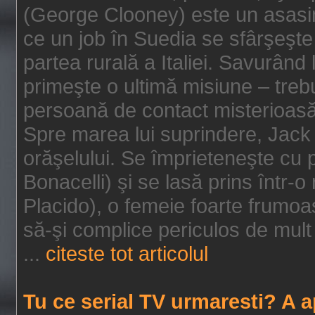
(George Clooney) este un asasin
ce un job în Suedia se sfârşeşte
partea rurală a Italiei. Savurând
primeşte o ultimă misiune – tre
persoană de contact misterioasă
Spre marea lui suprindere, Jack 
orăşelului. Se împrieteneşte cu p
Bonacelli) şi se lasă prins într-o
Placido), o femeie foarte frumoas
să-şi complice periculos de mult 
...
citeste tot articolul
Tu ce serial TV urmaresti? A 