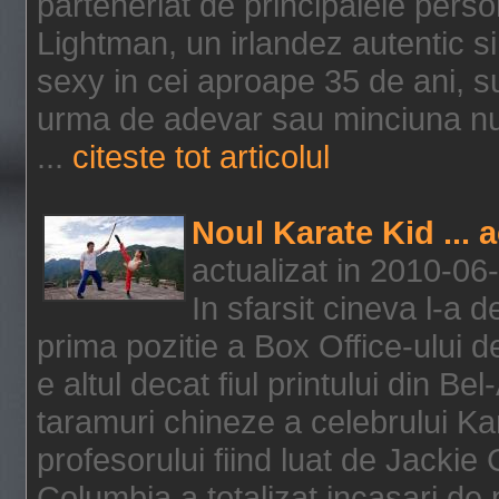
parteneriat de principalele person
Lightman, un irlandez autentic si 
sexy in cei aproape 35 de ani, s
urma de adevar sau minciuna nu l
...
citeste tot articolul
Noul Karate Kid ... 
actualizat in 2010-06
In sfarsit cineva l-a
prima pozitie a Box Office-ului de
e altul decat fiul printului din Be
taramuri chineze a celebrului Kar
profesorului fiind luat de Jackie
Columbia a totalizat incasari de