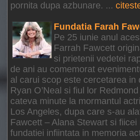
pornita dupa azbunare. ...
citeste
Fundatia Farah Faw
Pe 25 iunie anul acest
Farrah Fawcett origin
si prietenii vedetei r
de ani au comemorat evenimentul
al carui scop este cercetarea in
Ryan O’Neal si fiul lor Redmond
cateva minute la mormantul actri
Los Angeles, dupa care s-au alat
Fawcett – Alana Stewart si fiicei
fundatiei infiintata in memoria act