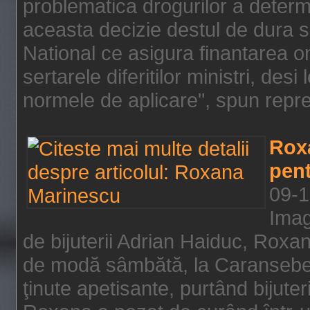
problematica drogurilor a determ
aceasta decizie destul de dura s
National ce asigura finantarea on
sertarele diferitilor ministri, des
normele de aplicare", spun repre
Rox
pent
09-1
Imag
de bijuterii Adrian Haiduc, Roxa
de modă sâmbătă, la Caransebeş
ţinute apetisante, purtând bijuter