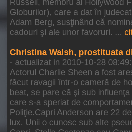
Russell, membru al Hollywood F
Globurilor), care a dat în judeca
Adam Berg, susţinând că nominal
cadouri şi ale unor favoruri. ...
ci
Christina Walsh, prostituata 
- actualizat in 2010-10-28 08:49
Actorul Charlie Sheen a fost ares
făcut ravagii într-o cameră de h
beat, se pare că şi sub influenţa 
care s-a speriat de comportamentu
Poliţie.Capri Anderson are 22 de 
lux. Unii o cunosc sub alte pseu