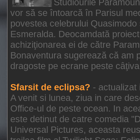
Studiourile Paramoun
vor să se întoarcă în Parisul me
povestea celebrului Quasimodo şi
Esmeralda. Deocamdată proiectu
achiziţionarea ei de către Param
Bonaventura sugerează că am p
dragoste pe ecrane peste câţiva 
Sfarsit de eclipsa?
- actualizat
A venit si lunea, ziua in care des
Office-ul de peste ocean. In ac
este detinut de catre comedia "
Universal Pictures, aceasta reus