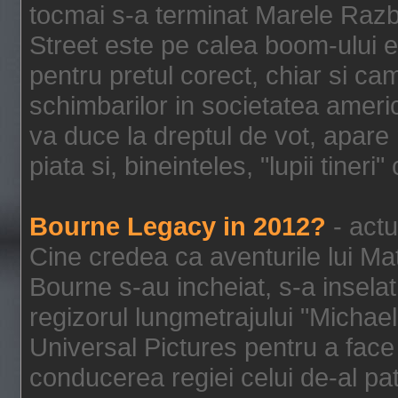
tocmai s-a terminat Marele Razbo
Street este pe calea boom-ului e
pentru pretul corect, chiar si c
schimbarilor in societatea ame
va duce la dreptul de vot, apare
piata si, bineinteles, "lupii tiner
Bourne Legacy in 2012?
- actu
Cine credea ca aventurile lui Ma
Bourne s-au incheiat, s-a inselat
regizorul lungmetrajului "Michael
Universal Pictures pentru a face 
conducerea regiei celui de-al pat