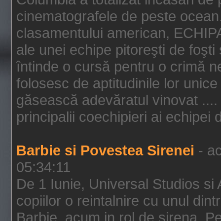
cinematografele de peste ocean.
clasamentului american, ECHIPA
ale unei echipe pitoreşti de foşti
întinde o cursă pentru o crimă n
folosesc de aptitudinile lor unic
găsească adevăratul vinovat .... 
principalii coechipieri ai echipei 
Barbie si Povestea Sirenei
- ac
05:34:11
De 1 Iunie, Universal Studios si
copiilor o reintalnire cu unul din
Barbie, acum in rol de sirena. Pei