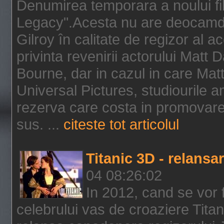
Denumirea temporara a noului f
Legacy".Acesta nu are deocamdat
Gilroy în calitate de regizor al a
privinta revenirii actorului Matt
Bourne, dar in cazul in care Mat
Universal Pictures, studiourile 
rezerva care costa in promovarea
sus. ...
citeste tot articolul
Titanic 3D - relansar
04 08:26:02
In 2012, cand se vor 
celebrului vas de croaziere Tita