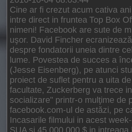
Cine ar fi crezut acum cativa an
intre direct in fruntea Top Box O
nimeni! Facebook are sute de mili
uşor. David Fincher ecranizează
despre fondatorii uneia dintre ce
lume. Povestea de succes a înc
(Jesse Eisenberg), pe atunci st
proiect de suflet pentru a uita de
facultate, Zuckerberg va trece i
socializare" printr-o mulţime de p
facebook.com-ul de astăzi, pe c
Incasarile filmului in acest wee
SUA si 45.000.000 $ in intreaga 