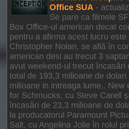
Office SUA
- actuali
Se pare ca filmele SF
Box Office-ul american decat com
pentru a afirma acest lucru este f
Christopher Nolan, se află în con
american desi au trecut 3 saptam
avut weekend-ul trecut încasări d
total de 193,3 milioane de dolari
milioane in intreaga lume.. New 
for Schmucks, cu Steve Carell şi 
încasări de 23,3 milioane de dola
la producatorul Paramount Pictur
Salt, cu Angelina Jolie în rolul 