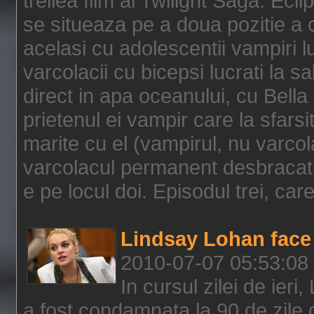
treilea film al Twilight Saga: Ec
se situeaza pe a doua pozitie a c
acelasi cu adolescentii vampiri lu
varcolacii cu bicepsi lucrati la s
direct in apa oceanului, cu Bell
prietenul ei vampir care la sfars
marite cu el (vampirul, nu varcol
varcolacul permanent desbracat 
e pe locul doi. Episodul trei, care
Lindsay Lohan face 
2010-07-07 05:53:08
In cursul zilei de ier
a fost condamnata la 90 de zile 