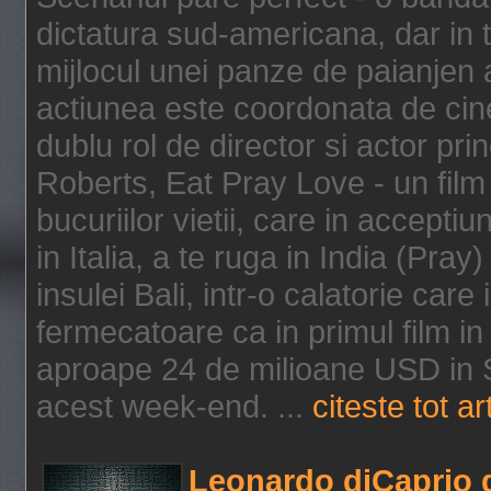
dictatura sud-americana, dar in t
mijlocul unei panze de paianjen a
actiunea este coordonata de cine
dublu rol de director si actor pri
Roberts, Eat Pray Love - un film
bucuriilor vietii, care in accepti
in Italia, a te ruga in India (Pra
insulei Bali, intr-o calatorie care 
fermecatoare ca in primul film in 
aproape 24 de milioane USD in S
acest week-end. ...
citeste tot ar
Leonardo diCaprio d