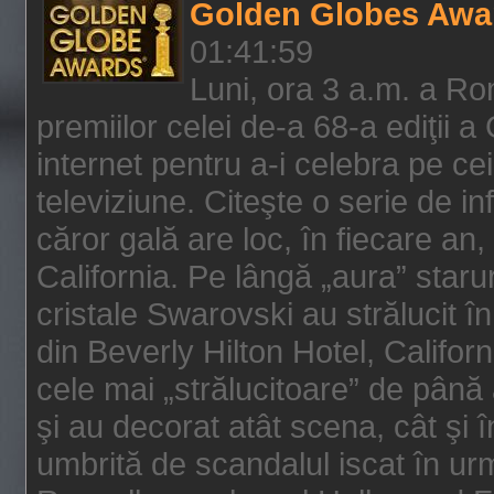
Golden Globes Awa
01:41:59
Luni, ora 3 a.m. a Ro
premiilor celei de-a 68-a ediţii a
internet pentru a-i celebra pe ce
televiziune. Citeşte o serie de i
căror gală are loc, în fiecare an,
California. Pe lângă „aura” star
cristale Swarovski au strălucit î
din Beverly Hilton Hotel, Califor
cele mai „strălucitoare” de până
şi au decorat atât scena, cât şi î
umbrită de scandalul iscat în urm