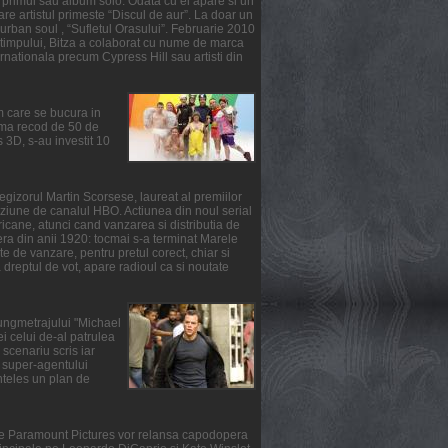
primul sau album solo. Odata cu el apare si un
re artistul primeste “Discul de aur”. La doar un
urban soul , “Sufletul Orasului”. Februarie 2010
l timpului, Bitza a colaborat cu nume de marca
ernationala precum Cypress Hill sau artisti din
m care se bucura in
suma recod de 50 de
3D, s-au investit 10
gizorul Martin Scorsese, laureat al premiilor
ziune de canalul HBO. Actiunea din noul serial
ricane, atunci cand vanzarea si distributia de
fera din anii 1920: tocmai s-a terminat Marele
e de vanzare, pentru pretul corect, chiar si
reptul de vot, apare radioul ca si noutate
lungmetrajului "Michael
i celui de-al patrulea
scenariu scris iar
ul super-agentului
nteles un plan de
rile Paramount Pictures vor relansa capodopera