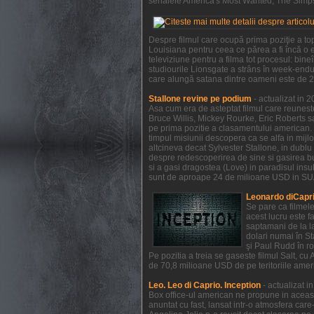
serialele America's Most Wanted, The Simpso
Despre filmul care ocupă prima poziţie a to
Louisiana pentru ceea ce părea a fi încă o e
televiziune pentru a filma tot procesul: bi
studiourile Lionsgate a strâns în week-endul
care alungă satana dintre oameni este de 21
Stallone revine pe podium
- actualizat in 
Asa cum era de asteptat filmul care reunest
Bruce Willis, Mickey Rourke, Eric Roberts s
pe prima pozitie a clasamentului american. 
timpul misiunii descopera ca se alfa in mijl
altcineva decat Sylvester Stallone, in dublu 
despre redescoperirea de sine si gasirea bucu
si a gasi dragostea (Love) in paradisul insule
sunt de aproape 24 de milioane USD in SUA 
Leonardo diCapri
Se pare ca filmel
acest lucru este f
saptamani de la la
dolari numai în S
şi Paul Rudd în ro
Pe pozitia a treia se gaseste filmul Salt, c
de 70,8 milioane USD de pe teritoriile ameri
Leo. Leo di Caprio. Inception
- actualizat 
Box office-ul american ne propune in aceas
anuntat cu fast, lansat intr-o atmosfera car