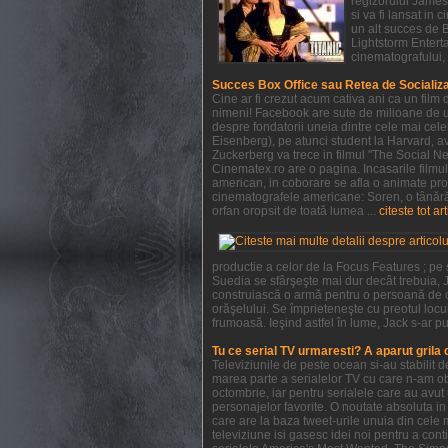
regizorului James 
si va fi lansat in
un alt succes de 
Lightstorm Enterta
cinematografului, 
Succes Box Office sau Retea de Socializ
Cine ar fi crezut acum cativa ani ca un film
nimeni! Facebook are sute de milioane de ut
despre fondatorii uneia dintre cele mai cel
Eisenberg), pe atunci student la Harvard, ave
Zuckerberg va trece in filmul "The Social Ne
Cinematex.ro are o pagina. Incasarile filmu
american, in coborare se afla o animate pro
cinematografele americane: Soren, o tânără 
orfan oropsit de toată lumea ...
citeste tot ar
productie a celor de la Focus Features ; pe
Suedia se sfârşeşte mai dur decât trebuia, J
construiască o armă pentru o persoană de c
orăşelului. Se împrieteneşte cu preotul locul
frumoasă. Ieşind astfel în lume, Jack s-ar pu
Tu ce serial TV urmaresti? A aparut grila
Televiziunile de peste ocean si-au stabilit
marea parte a serialelor TV cu care n-am obi
octombrie, iar pentru serialele care au avu
personajelor favorite. O noutate absoluta in 
care are la baza tweet-urile unuia din cele 
televiziune isi gasesc idei noi pentru a con