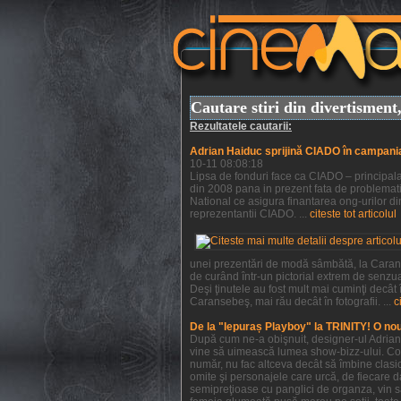
Cautare stiri din divertismen
Rezultatele cautarii:
Adrian Haiduc sprijină CIADO în campani
10-11 08:08:18
Lipsa de fonduri face ca CIADO – principala 
din 2008 pana in prezent fata de problemati
National ce asigura finantarea ong-urilor din
reprezentantii CIADO. ...
citeste tot articolul
unei prezentări de modă sâmbătă, la Caranse
de curând într-un pictorial extrem de senzu
Deşi ţinutele au fost mult mai cuminţi decât
Caransebeş, mai rău decât în fotografii. ...
c
De la "Iepuraș Playboy" la TRINITY! O no
După cum ne-a obişnuit, designer-ul Adrian H
vine să uimească lumea show-bizz-ului. Colec
număr, nu fac altceva decât să îmbine clasic
omite şi personajele care urcă, de fiecare da
semipreţioase cu panglici de organza, vin s