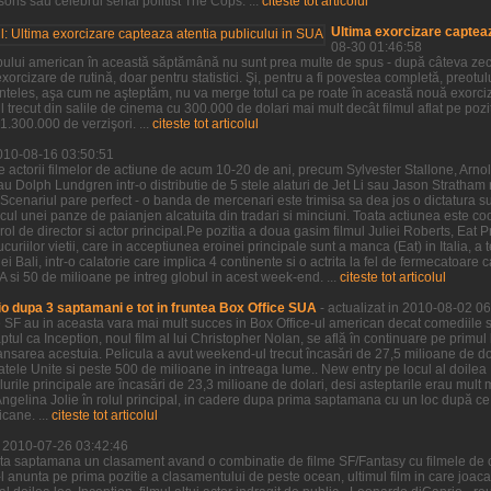
ns sau celebrul serial politist The Cops. ...
citeste tot articolul
Ultima exorcizare capteaz
08-30 01:46:58
pului american în această săptămână nu sunt prea multe de spus - după câteva zeci 
xorcizare de rutină, doar pentru statistici. Şi, pentru a fi povestea completă, preotu
neînteles, aşa cum ne aşteptăm, nu va merge totul ca pe roate în această nouă exorci
 trecut din salile de cinema cu 300.000 de dolari mai mult decât filmul aflat pe po
.300.000 de verzişori. ...
citeste tot articolul
2010-08-16 03:50:51
e actorii filmelor de actiune de acum 10-20 de ani, precum Sylvester Stallone, Ar
au Dolph Lundgren intr-o distributie de 5 stele alaturi de Jet Li sau Jason Stratha
Scenariul pare perfect - o banda de mercenari este trimisa sa dea jos o dictatura s
ocul unei panze de paianjen alcatuita din tradari si minciuni. Toata actiunea este c
rol de director si actor principal.Pe pozitia a doua gasim filmul Juliei Roberts, Eat P
riilor vietii, care in acceptiunea eroinei principale sunt a manca (Eat) in Italia, a t
i Bali, intr-o calatorie care implica 4 continente si o actrita la fel de fermecatoare ca
si 50 de milioane pe intreg globul in acest week-end. ...
citeste tot articolul
o dupa 3 saptamani e tot in fruntea Box Office SUA
- actualizat in 2010-08-02 0
e SF au in aceasta vara mai mult succes in Box Office-ul american decat comediile s
aptul ca Inception, noul film al lui Christopher Nolan, se află în continuare pe primul
nsarea acestuia. Pelicula a avut weekend-ul trecut încasări de 27,5 milioane de dol
tatele Unite si peste 500 de milioane in intreaga lume.. New entry pe locul al doil
lurile principale are încasări de 23,3 milioane de dolari, desi asteptarile erau mul
u Angelina Jolie în rolul principal, in cadere dupa prima saptamana cu un loc după ce 
cane. ...
citeste tot articolul
in 2010-07-26 03:42:46
ta saptamana un clasament avand o combinatie de filme SF/Fantasy cu filmele de 
e-l anunta pe prima pozitie a clasamentului de peste ocean, ultimul film in care joac