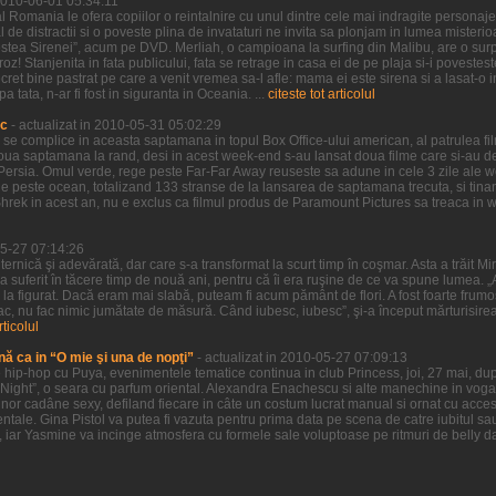
 2010-06-01 05:34:11
 Romania le ofera copiilor o reintalnire cu unul dintre cele mai indragite personaje 
l de distractii si o poveste plina de invataturi ne invita sa plonjam in lumea misteri
estea Sirenei”, acum pe DVD. Merliah, o campioana la surfing din Malibu, are o surpr
oz! Stanjenita in fata publicului, fata se retrage in casa ei de pe plaja si-i povestes
ret bine pastrat pe care a venit vremea sa-l afle: mama ei este sirena si a lasat-o i
tata, n-ar fi fost in siguranta in Oceania. ...
citeste tot articolul
ic
- actualizat in 2010-05-31 05:02:29
a se complice in aceasta saptamana in topul Box Office-ului american, al patrulea f
doua saptamana la rand, desi in acest week-end s-au lansat doua filme care si-au d
of Persia. Omul verde, rege peste Far-Far Away reuseste sa adune in cele 3 zile ale
 peste ocean, totalizand 133 stranse de la lansarea de saptamana trecuta, si tinand
Shrek in acest an, nu e exclus ca filmul produs de Paramount Pictures sa treaca in
05-27 07:14:26
uternică şi adevărată, dar care s-a transformat la scurt timp în coşmar. Asta a trăit M
 a suferit în tăcere timp de nouă ani, pentru că îi era ruşine de ce va spune lumea. „A
şi la figurat. Dacă eram mai slabă, puteam fi acum pământ de flori. A fost foarte frumo
ac, nu fac nimic jumătate de măsură. Când iubesc, iubesc”, şi-a început mărturisire
rticolul
nă ca in “O mie şi una de nopţi”
- actualizat in 2010-05-27 07:09:13
hip-hop cu Puya, evenimentele tematice continua in club Princess, joi, 27 mai, dup
Night”, o seara cu parfum oriental. Alexandra Enachescu si alte manechine in voga 
nor cadâne sexy, defiland fiecare in câte un costum lucrat manual si ornat cu accesor
ntale. Gina Pistol va putea fi vazuta pentru prima data pe scena de catre iubitul sa
, iar Yasmine va incinge atmosfera cu formele sale voluptoase pe ritmuri de belly da