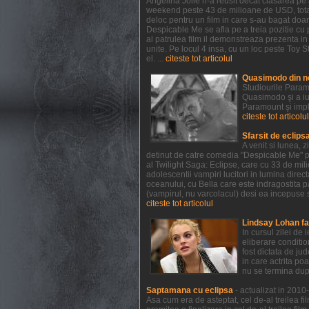
Angelina Jolie n-a reusit decat clasarea pe a
weekend peste 43 de milioane de USD, totali
deloc pentru un film in care s-au bagat doar
Despicable Me se afla pe a treia pozitie cu 
al patrulea film il demonstreaza prezenta i
unite. Pe locul 4 insa, cu un loc peste Toy St
el. ...
citeste tot articolul
Quasimodo din n
Studiourile Param
Quasimodo şi a iu
Paramount şi impl
citeste tot articolul
Sfarsit de eclips
A venit si lunea, 
detinut de catre comedia "Despicable Me" pr
al Twilight Saga: Eclipse, care cu 33 de mil
adolescentii vampiri lucitori in lumina direct
oceanului, cu Bella care este indragostita p
(vampirul, nu varcolacul) desi ea incepuse s
citeste tot articolul
Lindsay Lohan fa
In cursul zilei de
eliberare conditio
fost dictata de ju
in care actrita po
nu se termina dup
Saptamana cu eclipsa
- actualizat in 201
Asa cum era de asteptat, cel de-al treilea fi