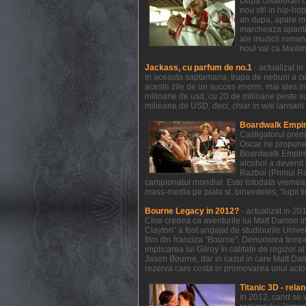
Dupa colaborari c
nou stil in hip-ho
an dupa, apare mat
marcheaza aparitia
ale muzicii romane
noul val ca Maxim
Jackass, cu parfum de no.1
- actualizat i
In aceasta saptamana, trupa de nebuni a celo
aceste zile de un succes enorm, mai ales in
milioane de usd, cu 20 de milioane peste s
milioane de USD, deci, chiar in w/e lansarii
Boardwalk Empire
Castigatorul prem
Oscar ne propune 
Boardwalk Empire a
alcohol a devenit 
Razboi (Primul Raz
campionatul mondial. Este totodata vremea 
mass-media pe piata si, bineinteles, "lupii t
Bourne Legacy in 2012?
- actualizat in 2
Cine credea ca aventurile lui Matt Damon in
Clayton" a fost angajat de studiourile Unive
film din franciza "Bourne". Denumirea temp
implicarea lui Gilroy în calitate de regizor 
Jason Bourne, dar in cazul in care Matt Dam
rezerva care costa in promovarea unui actor 
Titanic 3D - relan
In 2012, cand se 