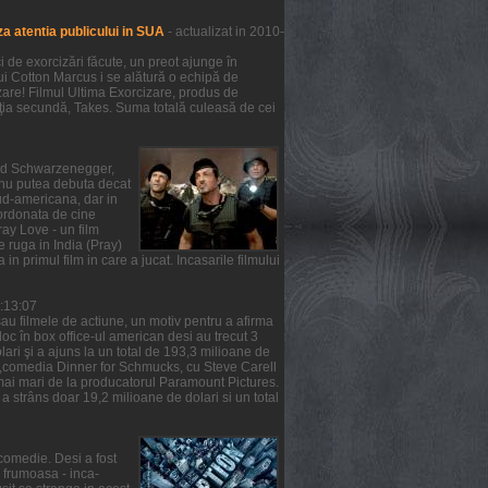
a atentia publicului in SUA
- actualizat in 2010-
de exorcizări făcute, un preot ajunge în
lui Cotton Marcus i se alătură o echipă de
zare! Filmul Ultima Exorcizare, produs de
ziţia secundă, Takes. Suma totală culeasă de cei
nold Schwarzenegger,
m nu putea debuta decat
ud-americana, dar in
oordonata de cine
ray Love - un film
e ruga in India (Pray)
 in primul film in care a jucat. Incasarile filmului
6:13:07
au filmele de actiune, un motiv pentru a afirma
 loc în box office-ul american desi au trecut 3
ari şi a ajuns la un total de 193,3 milioane de
ea ,comedia Dinner for Schmucks, cu Steve Carell
t mai mari de la producatorul Paramount Pictures.
a strâns doar 19,2 milioane de dolari si un total
comedie. Desi a fost
a frumoasa - inca-