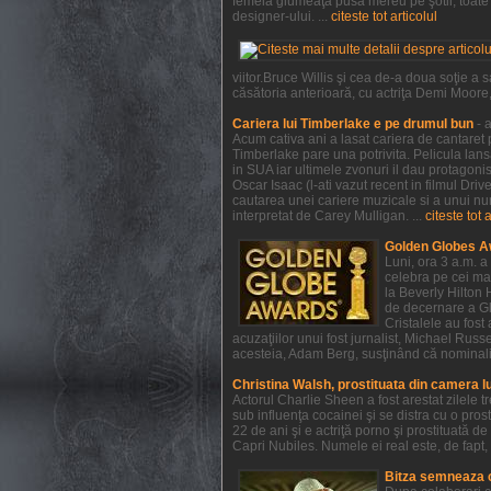
femeia glumeaţă pusă mereu pe şotii, toate a
designer-ului. ...
citeste tot articolul
viitor.Bruce Willis şi cea de-a doua soţie 
căsătoria anterioară, cu actriţa Demi Moore, e
Cariera lui Timberlake e pe drumul bun
- 
Acum cativa ani a lasat cariera de cantaret p
Timberlake pare una potrivita. Pelicula lan
in SUA iar ultimele zvonuri il dau protagonist
Oscar Isaac (l-ati vazut recent in filmul Dri
cautarea unei cariere muzicale si a unui num
interpretat de Carey Mulligan. ...
citeste tot 
Golden Globes A
Luni, ora 3 a.m. a
celebra pe cei mai
la Beverly Hilton 
de decernare a Glo
Cristalele au fost
acuzaţiilor unui fost jurnalist, Michael Rus
acesteia, Adam Berg, susţinând că nominaliză
Christina Walsh, prostituata din camera l
Actorul Charlie Sheen a fost arestat zilele 
sub influenţa cocainei şi se distra cu o pros
22 de ani şi e actriţă porno şi prostituată 
Capri Nubiles. Numele ei real este, de fapt, 
Bitza semneaza 