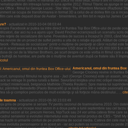
Cameron, filmul Titanic in varianta 3D. Daca nu stiati deja, filmul ii are in rolurile
 cinematografele din intreaga lume in luna aprilie 2012. Filmul Titanic va ajunge in
Box Office - filmul lui George Lucas - Star Wars: The Phantom Menace (Razboiul S
inment se ocupa de transformarea in format 3D a celui de-al doilea film ca si incasa
film care este depasit doar de Avatar - bineinteles, un film tot in regia lui James Ca
are?
- actualizat in 2010-10-04 08:03:44
 despre Facebook ar putea sa intre direct in fruntea Top Box Office-ului de peste oc
ilizatori, dar aici nu s-a ajuns uşor. David Fincher ecranizează un scenariu scris 
ebre reţele de socializare din lume. Povestea de succes a început în 2003, când M
a nevoie de un proiect de suflet pentru a uita de o relaţie eşuată. Alături de colegii
twork - Reteaua de socializare" printr-o mulţime de peripeţii al căror rezultat este 
lui in acest week-end au fost de 23 milioane USD doar in SUA si 45.000.000 $ in in
dusa de cei de la Warner Brothers, pe scurt despre ce este vorba in filmul care a av
bufniţă de hambar, are parte de o mulţime de aventuri după ce fratele său îl împin
ticolul
Americanul, omul din fruntea Box O
George Clooney revine in fruntea Bo
 scurt, synopsisul filmului ne spune asa - Jacl (George Clooney) este un asasin, sin
ack se retrage în partea rurală a Italiei. Savurând liniştea unui mic orăşel medieval
ontact misterioasă, belgianca Mathilde (Thekla Reuten). Spre marea lui suprindere,
ui, părintele Benedetto (Paolo Bonacelli) şi se lasă prins într-o relaţie pasională cu
tea să-şi complice periculos de mult existenţa şi să forţeze mâna destinului... ...
cite
 de toamna
- actualizat in 2010-08-30 23:03:49
 deja grila de programe si seriale TV pentru sezonul de toamna/iarna 2010. Din datel
snuit deja vor incepe noul sezon in a doua parte a lunii septembrie sau cel tarziu i
t ultimul sezon al lor, precum Heroes, Nip/Tuck sau 24 vor urma cateva filme care s
cadrul serialelor si evolutiei internetului este noul serial produs de CBS - "Shit! My
mai hazlii si urmarile conturi de pe platforma de social media. Cateva din cele mai l
tinua evolutia personajelor si in acest an - iar aici putem sa nominalizam cu peste 2