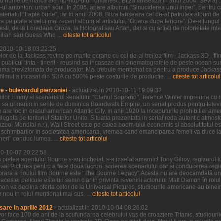
u nume de marca ale hip-hop-ului romanesc, Bitza lanseaza in anul 2004 “Sevraj”, 
p-ul autohton: urban soul. In 2005, apare albumul “Sinuciderea unui inger”, pentru ca
erialul “Fapte bune”, iar in anul 2008, Bitza lanseaza cel de-al patrulea album de 
 pe piata a celui mai recent album al artistului, “Goana dupa fericire”. De-a lungu
sti, de la Loredana Groza, la Holograf sau Artan, dar si cu artisti de notorietate int
ilian sau Guess Who ...
citeste tot articolul
n 2010-10-18 03:22:25
r de la Jackass revine pe marile ecrane cu cel de-al treilea film - Jackass 3D - fil
 publicul tinta - tinerii - reusind sa incaseze din cinematografele de peste ocean 
uma previzionata de producator. Mai trebuie mentionat ca pentru a produce Jackass 
 filmul a incasat din SUA cu 500% peste costurile de productie. ...
citeste tot articolul
 - bulevardul pierzaniei
- actualizat in 2010-10-11 19:09:32
iilor Emmy si scenaristul serialului "Clanul Soprano", Terence Winter impreuna cu re
sa urmarim in serile de duminica Boardwalk Empire, un serial produs pentru televi
re loc in orasul american Atlantic City, in anii 1920 la inceputurile prohibitiei ame
ilegala pe teritoriul Statelor Unite. Situatia prezentata in serial reda autentic atmos
boi Mondial n.r.), Wall Street este pe calea boom-ului economis si absolut totul est
schimbarilor in societatea americana, vremea cand emanciparea femeii va duce la d
ineri" conduc lumea. ...
citeste tot articolul
010-10-07 20:22:58
 pielea agentului Bourne s-au incheiat, s-a inselat amarnic! Tony Gilroy, regizorul 
rsal Pictures pentru a face doua lucruri: scrierea scenariului dar si conducerea regie
orara a noului film Bourne este "The Bourne Legacy".Acesta nu are deocamdată un 
al acestei pelicule este un semn clar in privinta revenirii actorului Matt Damon în rol
on va declina oferta celor de la Universal Pictures, studiourile americane au binei
nou in rolul mentionat mai sus. ...
citeste tot articolul
sare in aprilie 2012
- actualizat in 2010-10-04 08:26:02
vor face 100 de ani de la scufundarea celebrului vas de croaziere Titanic, studiou