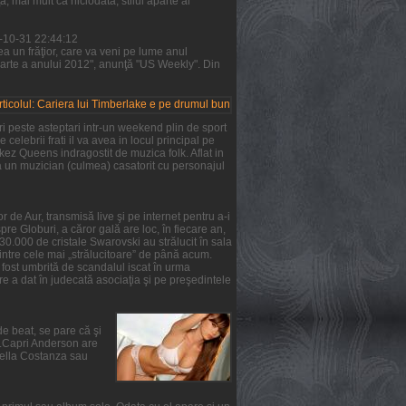
 mai mult ca niciodată, stilul aparte al
1-10-31 22:44:12
a un frăţior, care va veni pe lume anul
parte a anului 2012", anunţă "US Weekly". Din
i peste asteptari intr-un weekend plin de sport
 celebrii frati il va avea in locul principal pe
rkez Queens indragostit de muzica folk. Aflat in
ta un muzician (culmea) casatorit cu personajul
 de Aur, transmisă live şi pe internet pentru a-i
re Globuri, a căror gală are loc, în fiecare an,
 30.000 de cristale Swarovski au strălucit în sala
intre cele mai „strălucitoare” de până acum.
a fost umbrită de scandalul iscat în urma
e a dat în judecată asociaţia şi pe preşedintele
de beat, se pare că şi
ie.Capri Anderson are
Stella Costanza sau