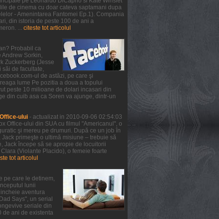
 principale pe Leonardo DiCaprio si Kate Winslet
 salile de cinema cu doar cateva saptamani dupa
telelor - Amenintarea Fantomei Ep.1). Compania
ri, din istoria de peste 100 de ani a
meron. ...
citeste tot articolul
ean? Probabil ca
de Andrew Sorkin,
ark Zuckerberg (Jesse
 săi de facultate,
facebook.com-ul de astăzi, pe care şi
treaga lume Pe pozitia a doua a topului
ut peste 10 milioane de dolari incasari din
ge din cuib asa ca Soren va ajunge, dintr-un
ffice-ului
- actualizat in 2010-09-06 02:54:03
x Office-ului din SUA cu filmul "Americanul", o
guratic şi mereu pe drumuri. După ce un job în
, Jack primeşte o ultimă misiune – trebuie să
 Jack începe să se apropie de locuitorii
 Clara (Violante Placido), o femeie foarte
ste tot articolul
e pe care le detinem,
nceputul lunii
a incheie aventura
 Dad Says", un serial
ongevive seriale din
0 de ani de existenta