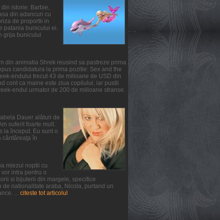
din istorie: Barbie,
oasa din adancuri cu
iza de proportii in
te patania bunicului ei.
n grija bunicului
ilm din animatia Shrek reusind sa pastreze prima
epus candidatura la prima pozitie: Sex and the
 week-endului trecut 43 de milioane de USD din
 cont ca maine este ziua copilului, iar pustii
 week-endul urmator de 200 de milioane stranse.
irabela Dauer alături de
m suferit foarte mult.
s la început. Eu sunt o
a cântăreaţa în
a miezul noptii cu
vor intra pentru o
ii si bijuterii din margele, specifice
u de nationalitate araba, Nicola, purtand un
nce. ...
citeste tot articolul