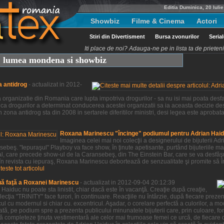
Editia Duminica, 20 Iuli
Showbiz
Filme & Cinema
Actori
Stiri din Divertisment
Bursa zvonurilor
Seria
Iti place de noi? Adauga-ne pe in lista ta de priete
t, lumea mondena si showbiz
a antidrog
- actualizat in 2012-
organizatie din Romania care lupta impotriva drogurilor - sa nu isi mai poata desfas
ca drogurilor a determinat conducerea acestei organizatii sa ia aceasta decizie des
 zona antidrog sta din 2008 in sertarele diferitilor ministri, desi legea este aprobat
Roxana Marinescu "încinge" podiumul pentru Adrian Hai
Imaginea celei mai noi colecţii a designerului de bijuterii 
beş. "Iepuraşul" Playboy va face show, în ţinute apetisante, purtând bijuteriile ma
al, care precede show-ul de la Caransebeş, din The Einstein Bar, care se va desfă
 în revista cu iepuraş, Roxana Marinescu debortează de senzualitate şi promite să î
iteste tot articolul
uă faţă a Roxanei Marinescu
- actualizat in 2012-09-04 20:12:39
aiduc nu poate sta linistit, chiar dacă este în vacanţă. Creaţie după creaţie,
ţia "TRINITY" face furori, în continuare. Reacţiile nu întârzie, după fiecare prezenta
ul cu modernul si chiar cu. excentricul. Aşadar, o corelare perfectă a culorilor, a m
tă, pe podium spre a prezenta publicului minunatele bijuterii care, prin culoare, for
ă completeze ţinuta vestimentară ale celor mai frumoase femei ce urcă, de fiecare