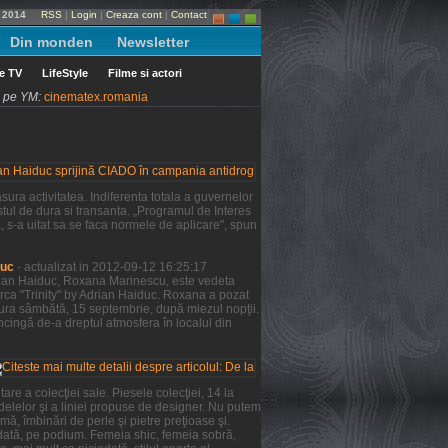
e 2014
RSS
|
Login
|
Creaza cont
|
Contact
Din monden
Newsletter
le TV
LifeStyle
Filme si actori
ni pe YM:
cinematex.romania
ura activitatea. Indiferenta totala a guvernelor
tul de dura si transanta. „Programul de Interes
a, s-a uitat sa se faca normele de aplicare", spun
duc
- actualizat in 2012-09-12 16:25:17
Adrian Haiduc, Roxana Marinescu, este vedeta
rca "Trinity" by Adrian Haiduc. Roxana a pozat
şura sâmbătă, 15 septembrie, după miezul nopţii.
ncingă de-a dreptul atmosfera în localul din
re a colecţiei sale. Piesele colecţiei, 14 la
odelelor şi a liniei propuse de designer. Nu putem
mă, îmbinări de perle şi pietre preţioase şi.
 dată, pe podium. Femeia shic, femeia sobră,