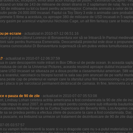
l doilea loc, Inception, filmul altui actor indragit de public - Leonardo diCaprio - re
zand un total de 143 de milioane de dolari stransi in 2 saptamani de rulaj. Nu e ra
 50 de milioane cu tot cu banii pentru actori/regizor. Comedia animata a celor de la
putin peste 24.000.000 incasari. Faptul ca Toy Story 3 este o animatie care probabi
n primele 5 filme a acestuia, cu aproape 380 de milioane de USD incasati in 5 sapta
ory gasim pe ucenicul vrajitorului Nicholas Cage, un alt film fantasy care ar trebui sa
ou pe ecrane
- actualizat in 2010-07-12 06:51:16
ount şi producătorul Lorenzo di Bonaventura vor să se întoarcă în Parisul medieva
birii sale pentru frumoasa Esmeralda. Deocamdată proiectul este doar o propunere 
icarea cunoscutului Di Bonaventura sugerează că am putea vedea tumultuoasa pove
a?
- actualizat in 2010-07-12 06:37:59
ziua in care descoperim noile intrari in Box Office-ul de peste ocean. In aceasta sa
odusa de cei de la Universal Pictures, aceasta reusind aproape dublul incasarilor ce
ioane USD incasari se situeaza pe a doua pozitie a clasamentului american. Stiti voi
a a soarelui, varcolacii cu bicepsi lucrati la sala sau prin aruncari de pe varful munt
ana peste cap de prietenul ei vampir care la sfarsitul unui film booooooring i-a prop
a-l placa si pe varcolacul permanent desbracat de camasa. In fine, telenovela cu vamp
ce o pauza de 90 de zile
- actualizat in 2010-07-07 05:53:08
 ieri, Lindsay Lohan celebra actrita americana a fost condamnata la 90 de zile de in
nata impus in anul 2007, in urma arestarii pentru conducere sub influenta bauturilor
decatoarea Marsha Revel de la Curtea Superioara din Beverly Hills, Los Angeles care
ate sa se predea pentru a efectua zilele de puscarie la care a fost condamnata. Dar,
a puscarie, ea trebuind sa urmeze un tratament de dezintoxicare de 90 de zile dup
0-07-05 03:57:57
lm cu vampiri fosforescenti la soare si cu o dragoste care nu s-a putut materializa i