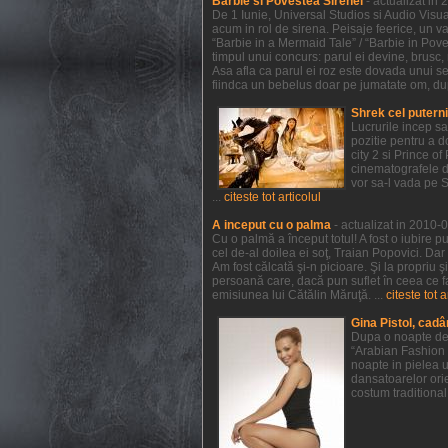
Barbie si Povestea Sirenei
- actualizat in
De 1 Iunie, Universal Studios si Audio Visual
acum in rol de sirena. Peisaje feerice, un va
“Barbie in a Mermaid Tale” / “Barbie in Pov
timpul unui concurs: parul ei devine, brusc, r
Asa afla ca parul ei roz este dovada unui sec
fiindca un bebelus doar pe jumatate om, dupa 
Shrek cel putern
Lucrurile incep s
pozitie pentru a 
city 2 si Prince 
cinematografele de
vor sa-l vada pe 
...
citeste tot articolul
A inceput cu o palma
- actualizat in 2010-
Cu o palmă a început totul! A fost o iubire p
cel de-al doilea ei soţ, Traian Popovici. Dar
Am fost călcată şi-n picioare. Şi la propriu 
persoană care, dacă pun suflet în ceea ce f
emisiunea lui Cătălin Măruţă. ...
citeste tot a
Gina Pistol, cadâ
Dupa o noapte de 
“Arabian Fashion 
noapte in pielea u
dansatoarelor orie
costum traditional