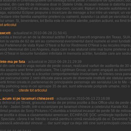
ilm a adaunat in cinematografele din intreaga lume peste 3 milioane de spectatori, duc
al, din care 69 de milioane doar in Statele Unite, incasari reduse si datorita proas
i cand US Citizen-ul sta acasa, cu pop-corn, curcani, fripturi si bezele autohtone si 
 Saga, episodul Eclipse propune o incercare de menage a troi intre un vampir, un var
clestare intre familia vampirilor prieteni cu oamenii, avandu-i ca aliati pe varcolacii 
 uman. Si, bineinteles, tot Bella este in centrul atentie, pardon actiunii, ea fiind tin
tot articolul
awcett
- actualizat in 2010-06-28 21:50:41
cesta a trecut un an de la decesul actritei Farrah Fawcett originara din Texas, SUA 
lon la varsta de 62 de ani au comemorat evenimentul dand numele ei unei fundatii 
ui.Partenerul de viata Ryan O’Neal si fiul lor Redmond O’Neal s-au recules impreu
wood Memorial din Los Angeles, dupa care s-au alaturat celei mai bune prietene a lui
O’Neal in birourile fundatiei infiintata in memoria actritei, fundatie care are sediul i
Minte-ma pe fata
- actualizat in 2010-06-28 21:29:39
ul din cele mai in voga seriale de peste ocean, realizand varfuri de audienta de 30
entia asupra unei firme particulare, The Lightman Group, ai carei angajati au devenit 
 expesiilor faciale si a ticurilor comportamentale involuntare. Ai inteles ceva pana 
parcursul celor 2 serii difuzate pana acum de diversele institutii ale statului ameri
ertii firmei creata in parteneriat de principalele personaje ale serialului Lie to Me -
ctorita psiholog sexy in cei aproape 35 de ani, sunt adevarate poligrafe umane, nici
 experti. ...
citeste tot articolul
.. acum si pe taramuri chinezesti
- actualizat in 2010-06-13 23:16:08
l-a detronat pe Shrek, grasunul verde de pe prima pozitie a Box Office-ului de peste oc
Bel-Air - Jaden Smith, intr-o ecranizare pe taramuri chineze a celebrului Karate Kid ...
ilmul produs de Sony Pictures / Columbia a totalizat incasari de peste 56 de mili
pe pozitia a doua a clasamentului american, ECHIPA DE ŞOC urmăreşte isprăvile înd
e Speciale, cărora li se întinde o cursă pentru o crimă nesăvârşită de ei. Devenind "pr
ească adevăratul vinovat .... dar sunt sigur ca deja stiti cine sunt principalii coechi