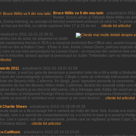
ceste faţete prezentate de Adrian Haiduc în colecţiile sale vin să scoată în evidenţa,
Bruce Willis va fi din nou tatic
- actualizat in 201
Rumer, Scout LaRue şi Tallulah Belle Willis vor ave
a sa, Emma Heming, au anunţat că fericitul eveniment urmează să aibă loc "în prima 
l mai are trei fete, cu vârste cuprinse între 17 şi 23 de ani. ...
citeste tot articolul
actualizat in 2011-10-31 22:38:11
entru cea de actor, iar alegerea lui Justin
sata saptamana trecuta in SUA s-a clasat pe podiumul Box Office-ului, avand incasar
 intr-un film al fratilor Coen - Ethan si Joel. Inside Llewyn Davis, pelicula regizata de
ve) care va lua rolul personajului lui Llewyn Davis - un muzician din cartierul new yo
e in industrie, tanarul ajunge la personajul lui Justin Timberlake care va interpre
articolul
wards 2011
- actualizat in 2011-01-18 01:41:59
 României, a avut loc gala de decernare a premiilor celei de-a 68-a ediţii a Globurilor
 buni din cinematografie şi televiziune. Citeşte o serie de informaţii interesante desp
Hotel din Beverly Hills, California. Pe lângă „aura” starurilor prezente la ceremonie,
burilor de Aur din Beverly Hilton Hotel, California, făcând din această ediţie una d
 aduse din Austria şi au decorat atât scena, cât şi întreaga sală. Ediţia din acest an 
sell, membru al Hollywood Foreign Press Association (organizatoarea Globurilor), car
rile se acordă în schimbul unor cadouri şi ale unor favoruri. ...
citeste tot articolul
ui Charlie Sheen
- actualizat in 2010-10-28 08:49:29
trecute după ce a făcut ravagii într-o cameră de hotel din New York. Acesta era mort 
tituată, care s-a speriat de comportamentul lui, s-a închis în baie şi a sunat la Poliţ
de lux. Unii o cunosc sub alte pseudonime, printre care se regăsesc şi Alexis Capri, 
Christina Walsh. ...
citeste tot articolul
cu CatMusic
- actualizat in 2010-10-19 10:24:05