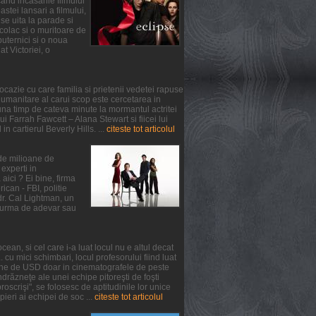
and incasarile filmului
tei lansari a filmului,
se uita la parade si
colac si o muritoare de
puternici si o noua
at Victoriei, o
ocazie cu care familia si prietenii vedetei rapuse
umanitare al carui scop este cercetarea in
na timp de cateva minute la mormantul actritei
 Farrah Fawcett – Alana Stewart si fiicei lui
n cartierul Beverly Hills. ...
citeste tot articolul
 de milioane de
experti in
aici ? Ei bine, firma
can - FBI, politie
 dr. Cal Lightman, un
 o urma de adevar sau
ean, si cel care i-a luat locul nu e altul decat
. cu mici schimbari, locul profesorului fiind luat
oane de USD doar in cinematografele de peste
răzneţe ale unei echipe pitoreşti de foşti
oscrişi", se folosesc de aptitudinile lor unice
pieri ai echipei de soc ...
citeste tot articolul