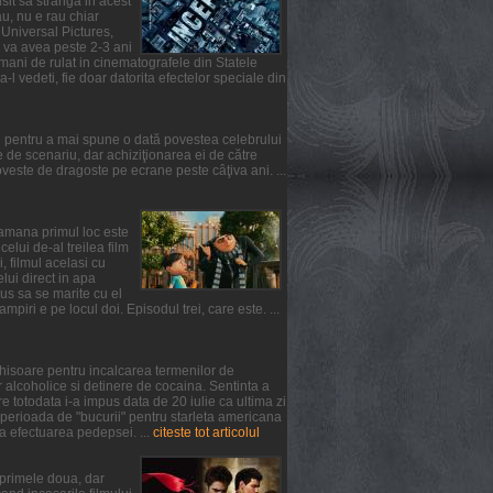
usit sa stranga in acest
u, nu e rau chiar
 Universal Pictures,
l va avea peste 2-3 ani
mani de rulat in cinematografele din Statele
-l vedeti, fie doar datorita efectelor speciale din
l pentru a mai spune o dată povestea celebrului
de scenariu, dar achiziţionarea ei de către
ste de dragoste pe ecrane peste câţiva ani. ...
ptamana primul loc este
lui de-al treilea film
, filmul acelasi cu
elui direct in apa
us sa se marite cu el
iri e pe locul doi. Episodul trei, care este. ...
chisoare pentru incalcarea termenilor de
 alcoholice si detinere de cocaina. Sentinta a
 totodata i-a impus data de 20 iulie ca ultima zi
 perioada de "bucurii" pentru starleta americana
a efectuarea pedepsei. ...
citeste tot articolul
n primele doua, dar