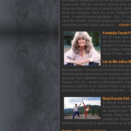
promitea o finalizare in cel de-al treilea f
la aproape 200 de milioane USD pe plan mondi
chiar de ziua nationala a americanilor, atunc
filme din canapea. Deci, pe scurt, Twilight
rand - in speta cunoscuta Bella - dar, si o in
rasa de vampiri, insetata dupa gustul sangelui
vampirita pornita dupa azbunare. ...
citeste 
Fundatia Farah F
Pe 25 iunie anul a
de cancerul de co
domeniul cancerul
din cimitirul West
Ryan O’Neal, Tatum 
Lie to Me adica 
Lie to me este un
telespectatori. Serialul isi concentreaza at
determinarea adevarului prin prisma evaluarii
aceasta The Lightman Group este angajata pe 
locala, CIA, etc - pentru a afla adevarul. Exp
irlandez autentic si dr. Gillian Foster o do
minciuna nu le poate scapa ochiului lor ... de
Noul Karate Kid .
In sfarsit cineva 
fiul printului din 
de Jackie Chan. F
ocean. Filmul de 
soldaţi din Forţel
pentru a încerca să-şi spele numele şi să găs