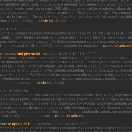
u nume de marca ale hip-hop-ului romanesc, Bitza lanseaza in anul 2004 “Sevraj”, 
p-ul autohton: urban soul. In 2005, apare albumul “Sinuciderea unui inger”, pentru ca
erialul “Fapte bune”, iar in anul 2008, Bitza lanseaza cel de-al patrulea album de 
 pe piata a celui mai recent album al artistului, “Goana dupa fericire”. De-a lungu
sti, de la Loredana Groza, la Holograf sau Artan, dar si cu artisti de notorietate int
ilian sau Guess Who ...
citeste tot articolul
n 2010-10-18 03:22:25
r de la Jackass revine pe marile ecrane cu cel de-al treilea film - Jackass 3D - fil
 publicul tinta - tinerii - reusind sa incaseze din cinematografele de peste ocean 
uma previzionata de producator. Mai trebuie mentionat ca pentru a produce Jackass 
 filmul a incasat din SUA cu 500% peste costurile de productie. ...
citeste tot articolul
 - bulevardul pierzaniei
- actualizat in 2010-10-11 19:09:32
iilor Emmy si scenaristul serialului "Clanul Soprano", Terence Winter impreuna cu re
sa urmarim in serile de duminica Boardwalk Empire, un serial produs pentru televi
re loc in orasul american Atlantic City, in anii 1920 la inceputurile prohibitiei ame
ilegala pe teritoriul Statelor Unite. Situatia prezentata in serial reda autentic atmos
boi Mondial n.r.), Wall Street este pe calea boom-ului economis si absolut totul est
schimbarilor in societatea americana, vremea cand emanciparea femeii va duce la d
ineri" conduc lumea. ...
citeste tot articolul
010-10-07 20:22:58
 pielea agentului Bourne s-au incheiat, s-a inselat amarnic! Tony Gilroy, regizorul 
rsal Pictures pentru a face doua lucruri: scrierea scenariului dar si conducerea regie
orara a noului film Bourne este "The Bourne Legacy".Acesta nu are deocamdată un 
al acestei pelicule este un semn clar in privinta revenirii actorului Matt Damon în rol
on va declina oferta celor de la Universal Pictures, studiourile americane au binei
nou in rolul mentionat mai sus. ...
citeste tot articolul
sare in aprilie 2012
- actualizat in 2010-10-04 08:26:02
vor face 100 de ani de la scufundarea celebrului vas de croaziere Titanic, studiou