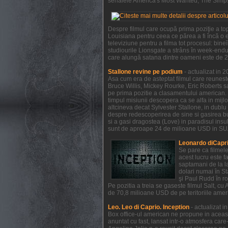
serialele America's Most Wanted, The Simpso
Despre filmul care ocupă prima poziţie a to
Louisiana pentru ceea ce părea a fi încă o e
televiziune pentru a filma tot procesul: bi
studiourile Lionsgate a strâns în week-endul
care alungă satana dintre oameni este de 21
Stallone revine pe podium
- actualizat in 
Asa cum era de asteptat filmul care reunest
Bruce Willis, Mickey Rourke, Eric Roberts s
pe prima pozitie a clasamentului american. 
timpul misiunii descopera ca se alfa in mijl
altcineva decat Sylvester Stallone, in dublu 
despre redescoperirea de sine si gasirea bucu
si a gasi dragostea (Love) in paradisul insule
sunt de aproape 24 de milioane USD in SUA 
Leonardo diCapri
Se pare ca filmel
acest lucru este f
saptamani de la la
dolari numai în S
şi Paul Rudd în ro
Pe pozitia a treia se gaseste filmul Salt, c
de 70,8 milioane USD de pe teritoriile ameri
Leo. Leo di Caprio. Inception
- actualizat 
Box office-ul american ne propune in aceas
anuntat cu fast, lansat intr-o atmosfera car