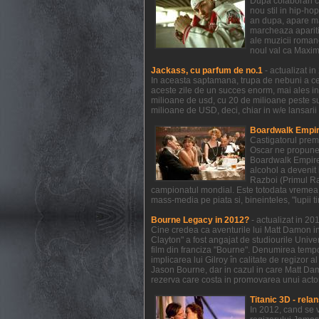
Dupa colaborari c
nou stil in hip-ho
an dupa, apare mat
marcheaza aparitia
ale muzicii romane
noul val ca Maxim
Jackass, cu parfum de no.1
- actualizat i
In aceasta saptamana, trupa de nebuni a celo
aceste zile de un succes enorm, mai ales in
milioane de usd, cu 20 de milioane peste s
milioane de USD, deci, chiar in w/e lansarii
Boardwalk Empire
Castigatorul prem
Oscar ne propune 
Boardwalk Empire a
alcohol a devenit 
Razboi (Primul Raz
campionatul mondial. Este totodata vremea 
mass-media pe piata si, bineinteles, "lupii t
Bourne Legacy in 2012?
- actualizat in 2
Cine credea ca aventurile lui Matt Damon in
Clayton" a fost angajat de studiourile Unive
film din franciza "Bourne". Denumirea temp
implicarea lui Gilroy în calitate de regizor 
Jason Bourne, dar in cazul in care Matt Dam
rezerva care costa in promovarea unui actor 
Titanic 3D - relan
In 2012, cand se 