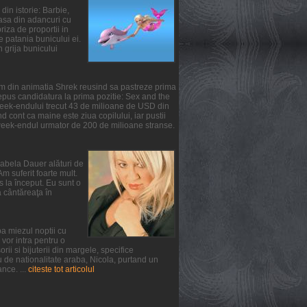
din istorie: Barbie,
oasa din adancuri cu
iza de proportii in
te patania bunicului ei.
n grija bunicului
ilm din animatia Shrek reusind sa pastreze prima
epus candidatura la prima pozitie: Sex and the
 week-endului trecut 43 de milioane de USD din
 cont ca maine este ziua copilului, iar pustii
 week-endul urmator de 200 de milioane stranse.
irabela Dauer alături de
m suferit foarte mult.
s la început. Eu sunt o
a cântăreaţa în
a miezul noptii cu
vor intra pentru o
ii si bijuterii din margele, specifice
u de nationalitate araba, Nicola, purtand un
nce. ...
citeste tot articolul