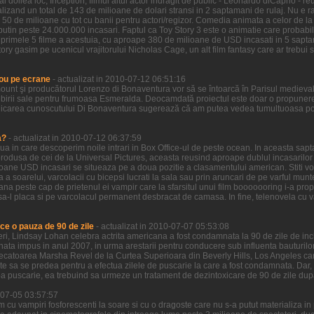
l doilea loc, Inception, filmul altui actor indragit de public - Leonardo diCaprio - re
zand un total de 143 de milioane de dolari stransi in 2 saptamani de rulaj. Nu e ra
 50 de milioane cu tot cu banii pentru actori/regizor. Comedia animata a celor de la
putin peste 24.000.000 incasari. Faptul ca Toy Story 3 este o animatie care probabi
n primele 5 filme a acestuia, cu aproape 380 de milioane de USD incasati in 5 sapta
ory gasim pe ucenicul vrajitorului Nicholas Cage, un alt film fantasy care ar trebui sa
ou pe ecrane
- actualizat in 2010-07-12 06:51:16
ount şi producătorul Lorenzo di Bonaventura vor să se întoarcă în Parisul medieva
birii sale pentru frumoasa Esmeralda. Deocamdată proiectul este doar o propunere 
icarea cunoscutului Di Bonaventura sugerează că am putea vedea tumultuoasa pove
a?
- actualizat in 2010-07-12 06:37:59
ziua in care descoperim noile intrari in Box Office-ul de peste ocean. In aceasta sa
odusa de cei de la Universal Pictures, aceasta reusind aproape dublul incasarilor ce
ioane USD incasari se situeaza pe a doua pozitie a clasamentului american. Stiti voi
a a soarelui, varcolacii cu bicepsi lucrati la sala sau prin aruncari de pe varful munt
ana peste cap de prietenul ei vampir care la sfarsitul unui film booooooring i-a prop
a-l placa si pe varcolacul permanent desbracat de camasa. In fine, telenovela cu vamp
ce o pauza de 90 de zile
- actualizat in 2010-07-07 05:53:08
 ieri, Lindsay Lohan celebra actrita americana a fost condamnata la 90 de zile de in
nata impus in anul 2007, in urma arestarii pentru conducere sub influenta bauturilor
decatoarea Marsha Revel de la Curtea Superioara din Beverly Hills, Los Angeles care
ate sa se predea pentru a efectua zilele de puscarie la care a fost condamnata. Dar,
a puscarie, ea trebuind sa urmeze un tratament de dezintoxicare de 90 de zile dup
0-07-05 03:57:57
lm cu vampiri fosforescenti la soare si cu o dragoste care nu s-a putut materializa i