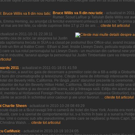
ceste faţete prezentate de Adrian Haiduc în colecţiile sale vin să scoată în evidenţa,
Bruce Willis va fi din nou tatic
- actualizat in 201
Rumer, Scout LaRue şi Tallulah Belle Willis vor ave
a sa, Emma Heming, au anunţat că fericitul eveniment urmează să aibă loc "în prima 
l mai are trei fete, cu vârste cuprinse între 17 şi 23 de ani. ...
citeste tot articolul
actualizat in 2011-10-31 22:38:11
entru cea de actor, iar alegerea lui Justin
sata saptamana trecuta in SUA s-a clasat pe podiumul Box Office-ului, avand incasar
 intr-un film al fratilor Coen - Ethan si Joel. Inside Llewyn Davis, pelicula regizata de
ve) care va lua rolul personajului lui Llewyn Davis - un muzician din cartierul new yo
e in industrie, tanarul ajunge la personajul lui Justin Timberlake care va interpre
articolul
wards 2011
- actualizat in 2011-01-18 01:41:59
 României, a avut loc gala de decernare a premiilor celei de-a 68-a ediţii a Globurilor
 buni din cinematografie şi televiziune. Citeşte o serie de informaţii interesante desp
Hotel din Beverly Hills, California. Pe lângă „aura” starurilor prezente la ceremonie,
burilor de Aur din Beverly Hilton Hotel, California, făcând din această ediţie una d
 aduse din Austria şi au decorat atât scena, cât şi întreaga sală. Ediţia din acest an 
sell, membru al Hollywood Foreign Press Association (organizatoarea Globurilor), car
rile se acordă în schimbul unor cadouri şi ale unor favoruri. ...
citeste tot articolul
ui Charlie Sheen
- actualizat in 2010-10-28 08:49:29
trecute după ce a făcut ravagii într-o cameră de hotel din New York. Acesta era mort 
tituată, care s-a speriat de comportamentul lui, s-a închis în baie şi a sunat la Poliţ
de lux. Unii o cunosc sub alte pseudonime, printre care se regăsesc şi Alexis Capri, 
Christina Walsh. ...
citeste tot articolul
cu CatMusic
- actualizat in 2010-10-19 10:24:05