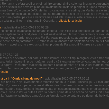
 2010-06-01 05:34:11
 Romania le ofera copiilor o reintalnire cu unul dintre cele mai indragite personaje 
l de distractii si o poveste plina de invataturi ne invita sa plonjam in lumea misteri
estea Sirenei”, acum pe DVD. Merliah, o campioana la surfing din Malibu, are o surpr
oz! Stanjenita in fata publicului, fata se retrage in casa ei de pe plaja si-i povestes
ret bine pastrat pe care a venit vremea sa-l afle: mama ei este sirena si a lasat-o i
tata, n-ar fi fost in siguranta in Oceania. ...
citeste tot articolul
ic
- actualizat in 2010-05-31 05:02:29
a se complice in aceasta saptamana in topul Box Office-ului american, al patrulea f
doua saptamana la rand, desi in acest week-end s-au lansat doua filme care si-au d
of Persia. Omul verde, rege peste Far-Far Away reuseste sa adune in cele 3 zile ale
 peste ocean, totalizand 133 stranse de la lansarea de saptamana trecuta, si tinand
Shrek in acest an, nu e exclus ca filmul produs de Paramount Pictures sa treaca in
05-27 07:14:26
uternică şi adevărată, dar care s-a transformat la scurt timp în coşmar. Asta a trăit M
 a suferit în tăcere timp de nouă ani, pentru că îi era ruşine de ce va spune lumea. „A
şi la figurat. Dacă eram mai slabă, puteam fi acum pământ de flori. A fost foarte frumo
ac, nu fac nimic jumătate de măsură. Când iubesc, iubesc”, şi-a început mărturisire
rticolul
nă ca in “O mie şi una de nopţi”
- actualizat in 2010-05-27 07:09:13
hip-hop cu Puya, evenimentele tematice continua in club Princess, joi, 27 mai, dup
Night”, o seara cu parfum oriental. Alexandra Enachescu si alte manechine in voga 
nor cadâne sexy, defiland fiecare in câte un costum lucrat manual si ornat cu accesor
ntale. Gina Pistol va putea fi vazuta pentru prima data pe scena de catre iubitul sa
, iar Yasmine va incinge atmosfera cu formele sale voluptoase pe ritmuri de belly da