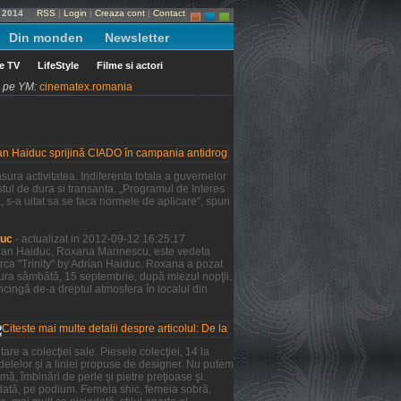
e 2014
RSS
|
Login
|
Creaza cont
|
Contact
Din monden
Newsletter
le TV
LifeStyle
Filme si actori
ni pe YM:
cinematex.romania
ura activitatea. Indiferenta totala a guvernelor
tul de dura si transanta. „Programul de Interes
a, s-a uitat sa se faca normele de aplicare", spun
duc
- actualizat in 2012-09-12 16:25:17
Adrian Haiduc, Roxana Marinescu, este vedeta
rca "Trinity" by Adrian Haiduc. Roxana a pozat
şura sâmbătă, 15 septembrie, după miezul nopţii.
ncingă de-a dreptul atmosfera în localul din
re a colecţiei sale. Piesele colecţiei, 14 la
odelelor şi a liniei propuse de designer. Nu putem
mă, îmbinări de perle şi pietre preţioase şi.
 dată, pe podium. Femeia shic, femeia sobră,