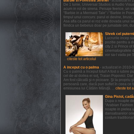
Barbie si Povestea Sirenei
- actualizat in
De 1 Iunie, Universal Studios si Audio Visual
acum in rol de sirena. Peisaje feerice, un va
“Barbie in a Mermaid Tale” / “Barbie in Pov
timpul unui concurs: parul ei devine, brusc, r
Asa afla ca parul ei roz este dovada unui sec
fiindca un bebelus doar pe jumatate om, dupa 
Shrek cel putern
Lucrurile incep s
pozitie pentru a 
city 2 si Prince 
cinematografele de
vor sa-l vada pe 
...
citeste tot articolul
A inceput cu o palma
- actualizat in 2010-
Cu o palmă a început totul! A fost o iubire p
cel de-al doilea ei soţ, Traian Popovici. Dar
Am fost călcată şi-n picioare. Şi la propriu 
persoană care, dacă pun suflet în ceea ce f
emisiunea lui Cătălin Măruţă. ...
citeste tot a
Gina Pistol, cadâ
Dupa o noapte de 
“Arabian Fashion 
noapte in pielea u
dansatoarelor orie
costum traditional