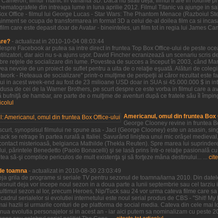
Cameron, filmul Titanic in varianta 3D. Daca nu stiati deja, filmul ii are in rolurile
 cinematografele din intreaga lume in luna aprilie 2012. Filmul Titanic va ajunge in
Box Office - filmul lui George Lucas - Star Wars: The Phantom Menace (Razboiul S
inment se ocupa de transformarea in format 3D a celui de-al doilea film ca si incasa
film care este depasit doar de Avatar - bineinteles, un film tot in regia lui James Ca
are?
- actualizat in 2010-10-04 08:03:44
 despre Facebook ar putea sa intre direct in fruntea Top Box Office-ului de peste oc
ilizatori, dar aici nu s-a ajuns uşor. David Fincher ecranizează un scenariu scris 
ebre reţele de socializare din lume. Povestea de succes a început în 2003, când M
a nevoie de un proiect de suflet pentru a uita de o relaţie eşuată. Alături de colegii
twork - Reteaua de socializare" printr-o mulţime de peripeţii al căror rezultat este 
lui in acest week-end au fost de 23 milioane USD doar in SUA si 45.000.000 $ in in
dusa de cei de la Warner Brothers, pe scurt despre ce este vorba in filmul care a av
bufniţă de hambar, are parte de o mulţime de aventuri după ce fratele său îl împin
ticolul
Americanul, omul din fruntea Box O
George Clooney revine in fruntea Bo
 scurt, synopsisul filmului ne spune asa - Jacl (George Clooney) este un asasin, sin
ack se retrage în partea rurală a Italiei. Savurând liniştea unui mic orăşel medieval
ontact misterioasă, belgianca Mathilde (Thekla Reuten). Spre marea lui suprindere,
ui, părintele Benedetto (Paolo Bonacelli) şi se lasă prins într-o relaţie pasională cu
tea să-şi complice periculos de mult existenţa şi să forţeze mâna destinului... ...
cite
 de toamna
- actualizat in 2010-08-30 23:03:49
 deja grila de programe si seriale TV pentru sezonul de toamna/iarna 2010. Din datel
snuit deja vor incepe noul sezon in a doua parte a lunii septembrie sau cel tarziu i
t ultimul sezon al lor, precum Heroes, Nip/Tuck sau 24 vor urma cateva filme care s
cadrul serialelor si evolutiei internetului este noul serial produs de CBS - "Shit! My
mai hazlii si urmarile conturi de pe platforma de social media. Cateva din cele mai l
tinua evolutia personajelor si in acest an - iar aici putem sa nominalizam cu peste 2