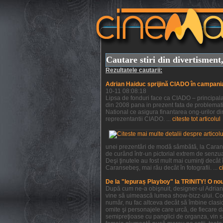
Cautare stiri din divertismen
Rezultatele cautarii:
Adrian Haiduc sprijină CIADO în campani
10-11 08:08:18
Lipsa de fonduri face ca CIADO – principala 
din 2008 pana in prezent fata de problemati
National ce asigura finantarea ong-urilor din
reprezentantii CIADO. ...
citeste tot articolul
unei prezentări de modă sâmbătă, la Caranse
de curând într-un pictorial extrem de senzu
Deşi ţinutele au fost mult mai cuminţi decât
Caransebeş, mai rău decât în fotografii. ...
c
De la "Iepuraș Playboy" la TRINITY! O no
După cum ne-a obişnuit, designer-ul Adrian H
vine să uimească lumea show-bizz-ului. Colec
număr, nu fac altceva decât să îmbine clasic
omite şi personajele care urcă, de fiecare da
semipreţioase cu panglici de organza, vin s