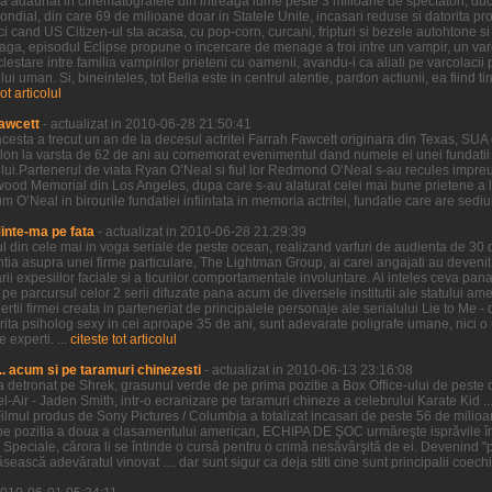
ilm a adaunat in cinematografele din intreaga lume peste 3 milioane de spectatori, duc
al, din care 69 de milioane doar in Statele Unite, incasari reduse si datorita proas
i cand US Citizen-ul sta acasa, cu pop-corn, curcani, fripturi si bezele autohtone si 
 Saga, episodul Eclipse propune o incercare de menage a troi intre un vampir, un var
clestare intre familia vampirilor prieteni cu oamenii, avandu-i ca aliati pe varcolacii 
 uman. Si, bineinteles, tot Bella este in centrul atentie, pardon actiunii, ea fiind tin
tot articolul
awcett
- actualizat in 2010-06-28 21:50:41
cesta a trecut un an de la decesul actritei Farrah Fawcett originara din Texas, SUA 
lon la varsta de 62 de ani au comemorat evenimentul dand numele ei unei fundatii 
ui.Partenerul de viata Ryan O’Neal si fiul lor Redmond O’Neal s-au recules impreu
wood Memorial din Los Angeles, dupa care s-au alaturat celei mai bune prietene a lui
O’Neal in birourile fundatiei infiintata in memoria actritei, fundatie care are sediul i
Minte-ma pe fata
- actualizat in 2010-06-28 21:29:39
ul din cele mai in voga seriale de peste ocean, realizand varfuri de audienta de 30
entia asupra unei firme particulare, The Lightman Group, ai carei angajati au devenit 
 expesiilor faciale si a ticurilor comportamentale involuntare. Ai inteles ceva pana 
parcursul celor 2 serii difuzate pana acum de diversele institutii ale statului ameri
ertii firmei creata in parteneriat de principalele personaje ale serialului Lie to Me -
ctorita psiholog sexy in cei aproape 35 de ani, sunt adevarate poligrafe umane, nici
 experti. ...
citeste tot articolul
.. acum si pe taramuri chinezesti
- actualizat in 2010-06-13 23:16:08
l-a detronat pe Shrek, grasunul verde de pe prima pozitie a Box Office-ului de peste oc
Bel-Air - Jaden Smith, intr-o ecranizare pe taramuri chineze a celebrului Karate Kid ...
ilmul produs de Sony Pictures / Columbia a totalizat incasari de peste 56 de mili
pe pozitia a doua a clasamentului american, ECHIPA DE ŞOC urmăreşte isprăvile înd
e Speciale, cărora li se întinde o cursă pentru o crimă nesăvârşită de ei. Devenind "pr
ească adevăratul vinovat .... dar sunt sigur ca deja stiti cine sunt principalii coechi