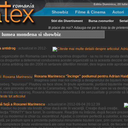
Editia Duminica, 20 Iuli
Showbiz
Filme & Cinema
Actori
Stiri din Divertisment
Bursa zvonurilor
Seria
Iti place de noi? Adauga-ne pe in lista ta de priete
t, lumea mondena si showbiz
a antidrog
- actualizat in 2012-
organizatie din Romania care lupta impotriva drogurilor - sa nu isi mai poata desfas
ca drogurilor a determinat conducerea acestei organizatii sa ia aceasta decizie des
 zona antidrog sta din 2008 in sertarele diferitilor ministri, desi legea este aprobat
Roxana Marinescu "încinge" podiumul pentru Adrian Hai
Imaginea celei mai noi colecţii a designerului de bijuterii 
beş. "Iepuraşul" Playboy va face show, în ţinute apetisante, purtând bijuteriile ma
al, care precede show-ul de la Caransebeş, din The Einstein Bar, care se va desfă
 în revista cu iepuraş, Roxana Marinescu debortează de senzualitate şi promite să î
iteste tot articolul
uă faţă a Roxanei Marinescu
- actualizat in 2012-09-04 20:12:39
aiduc nu poate sta linistit, chiar dacă este în vacanţă. Creaţie după creaţie,
ţia "TRINITY" face furori, în continuare. Reacţiile nu întârzie, după fiecare prezenta
ul cu modernul si chiar cu. excentricul. Aşadar, o corelare perfectă a culorilor, a m
tă, pe podium spre a prezenta publicului minunatele bijuterii care, prin culoare, for
ă completeze ţinuta vestimentară ale celor mai frumoase femei ce urcă, de fiecare