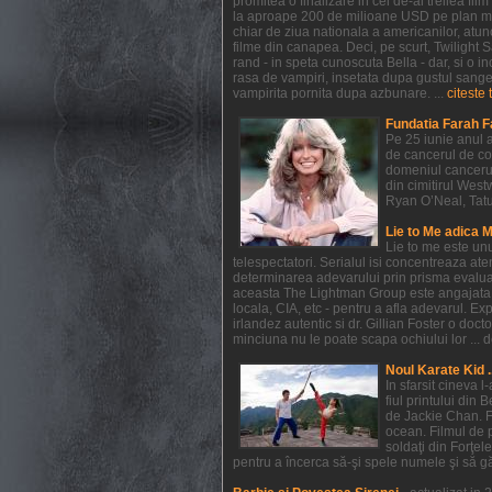
promitea o finalizare in cel de-al treilea f
la aproape 200 de milioane USD pe plan mondi
chiar de ziua nationala a americanilor, atunc
filme din canapea. Deci, pe scurt, Twilight
rand - in speta cunoscuta Bella - dar, si o in
rasa de vampiri, insetata dupa gustul sangelui
vampirita pornita dupa azbunare. ...
citeste 
Fundatia Farah F
Pe 25 iunie anul a
de cancerul de co
domeniul cancerul
din cimitirul West
Ryan O’Neal, Tatum 
Lie to Me adica 
Lie to me este un
telespectatori. Serialul isi concentreaza at
determinarea adevarului prin prisma evaluarii
aceasta The Lightman Group este angajata pe 
locala, CIA, etc - pentru a afla adevarul. Exp
irlandez autentic si dr. Gillian Foster o do
minciuna nu le poate scapa ochiului lor ... de
Noul Karate Kid .
In sfarsit cineva 
fiul printului din 
de Jackie Chan. F
ocean. Filmul de 
soldaţi din Forţel
pentru a încerca să-şi spele numele şi să găs