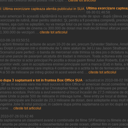
ns sau celebrul serial politist The Cops. ...
citeste tot articolul
Ultima exorcizare capteaz
08-30 01:46:58
pului american în această săptămână nu sunt prea multe de spus - după câteva zeci 
xorcizare de rutină, doar pentru statistici. Şi, pentru a fi povestea completă, preotu
neînteles, aşa cum ne aşteptăm, nu va merge totul ca pe roate în această nouă exorci
 trecut din salile de cinema cu 300.000 de dolari mai mult decât filmul aflat pe po
.300.000 de verzişori. ...
citeste tot articolul
2010-08-16 03:50:51
e actorii filmelor de actiune de acum 10-20 de ani, precum Sylvester Stallone, Ar
au Dolph Lundgren intr-o distributie de 5 stele alaturi de Jet Li sau Jason Stratha
Scenariul pare perfect - o banda de mercenari este trimisa sa dea jos o dictatura s
ocul unei panze de paianjen alcatuita din tradari si minciuni. Toata actiunea este c
rol de director si actor principal.Pe pozitia a doua gasim filmul Juliei Roberts, Eat P
riilor vietii, care in acceptiunea eroinei principale sunt a manca (Eat) in Italia, a t
i Bali, intr-o calatorie care implica 4 continente si o actrita la fel de fermecatoare ca
si 50 de milioane pe intreg globul in acest week-end. ...
citeste tot articolul
o dupa 3 saptamani e tot in fruntea Box Office SUA
- actualizat in 2010-08-02 0
e SF au in aceasta vara mai mult succes in Box Office-ul american decat comediile s
aptul ca Inception, noul film al lui Christopher Nolan, se află în continuare pe primul
nsarea acestuia. Pelicula a avut weekend-ul trecut încasări de 27,5 milioane de dol
tatele Unite si peste 500 de milioane in intreaga lume.. New entry pe locul al doil
lurile principale are încasări de 23,3 milioane de dolari, desi asteptarile erau mul
u Angelina Jolie în rolul principal, in cadere dupa prima saptamana cu un loc după ce 
cane. ...
citeste tot articolul
in 2010-07-26 03:42:46
ta saptamana un clasament avand o combinatie de filme SF/Fantasy cu filmele de 
e-l anunta pe prima pozitie a clasamentului de peste ocean, ultimul film in care joac