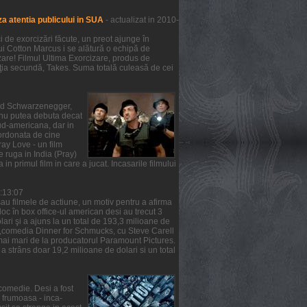
a atentia publicului in SUA
- actualizat in 2010-
de exorcizări făcute, un preot ajunge în
lui Cotton Marcus i se alătură o echipă de
zare! Filmul Ultima Exorcizare, produs de
ziţia secundă, Takes. Suma totală culeasă de cei
nold Schwarzenegger,
m nu putea debuta decat
ud-americana, dar in
oordonata de cine
ray Love - un film
e ruga in India (Pray)
 in primul film in care a jucat. Incasarile filmului
6:13:07
au filmele de actiune, un motiv pentru a afirma
 loc în box office-ul american desi au trecut 3
ari şi a ajuns la un total de 193,3 milioane de
ea ,comedia Dinner for Schmucks, cu Steve Carell
t mai mari de la producatorul Paramount Pictures.
a strâns doar 19,2 milioane de dolari si un total
comedie. Desi a fost
a frumoasa - inca-