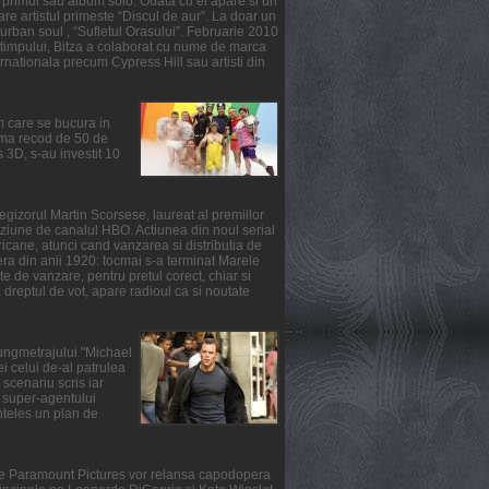
primul sau album solo. Odata cu el apare si un
re artistul primeste “Discul de aur”. La doar un
urban soul , “Sufletul Orasului”. Februarie 2010
l timpului, Bitza a colaborat cu nume de marca
ernationala precum Cypress Hill sau artisti din
m care se bucura in
suma recod de 50 de
3D, s-au investit 10
gizorul Martin Scorsese, laureat al premiilor
ziune de canalul HBO. Actiunea din noul serial
ricane, atunci cand vanzarea si distributia de
fera din anii 1920: tocmai s-a terminat Marele
e de vanzare, pentru pretul corect, chiar si
reptul de vot, apare radioul ca si noutate
lungmetrajului "Michael
i celui de-al patrulea
scenariu scris iar
ul super-agentului
nteles un plan de
rile Paramount Pictures vor relansa capodopera