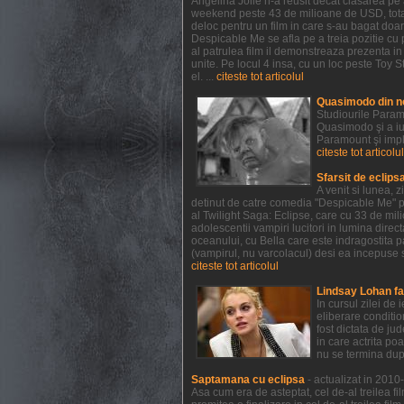
Angelina Jolie n-a reusit decat clasarea pe a
weekend peste 43 de milioane de USD, totali
deloc pentru un film in care s-au bagat doar
Despicable Me se afla pe a treia pozitie cu 
al patrulea film il demonstreaza prezenta i
unite. Pe locul 4 insa, cu un loc peste Toy St
el. ...
citeste tot articolul
Quasimodo din n
Studiourile Param
Quasimodo şi a iu
Paramount şi impl
citeste tot articolul
Sfarsit de eclips
A venit si lunea, 
detinut de catre comedia "Despicable Me" pr
al Twilight Saga: Eclipse, care cu 33 de mil
adolescentii vampiri lucitori in lumina direct
oceanului, cu Bella care este indragostita p
(vampirul, nu varcolacul) desi ea incepuse s
citeste tot articolul
Lindsay Lohan fa
In cursul zilei de
eliberare conditio
fost dictata de ju
in care actrita po
nu se termina dup
Saptamana cu eclipsa
- actualizat in 201
Asa cum era de asteptat, cel de-al treilea fi