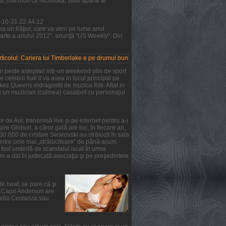
 mai mult ca niciodată, stilul aparte al
1-10-31 22:44:12
a un frăţior, care va veni pe lume anul
parte a anului 2012", anunţă "US Weekly". Din
i peste asteptari intr-un weekend plin de sport
 celebrii frati il va avea in locul principal pe
rkez Queens indragostit de muzica folk. Aflat in
ta un muzician (culmea) casatorit cu personajul
 de Aur, transmisă live şi pe internet pentru a-i
re Globuri, a căror gală are loc, în fiecare an,
 30.000 de cristale Swarovski au strălucit în sala
intre cele mai „strălucitoare” de până acum.
a fost umbrită de scandalul iscat în urma
e a dat în judecată asociaţia şi pe preşedintele
de beat, se pare că şi
ie.Capri Anderson are
Stella Costanza sau