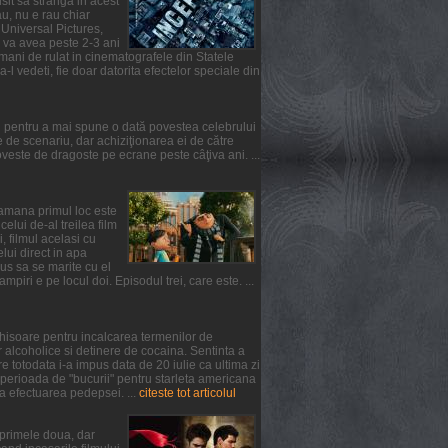
usit sa stranga in acest
u, nu e rau chiar
 Universal Pictures,
l va avea peste 2-3 ani
mani de rulat in cinematografele din Statele
-l vedeti, fie doar datorita efectelor speciale din
l pentru a mai spune o dată povestea celebrului
de scenariu, dar achiziţionarea ei de către
ste de dragoste pe ecrane peste câţiva ani. ...
ptamana primul loc este
lui de-al treilea film
, filmul acelasi cu
elui direct in apa
us sa se marite cu el
iri e pe locul doi. Episodul trei, care este. ...
chisoare pentru incalcarea termenilor de
 alcoholice si detinere de cocaina. Sentinta a
 totodata i-a impus data de 20 iulie ca ultima zi
 perioada de "bucurii" pentru starleta americana
a efectuarea pedepsei. ...
citeste tot articolul
n primele doua, dar