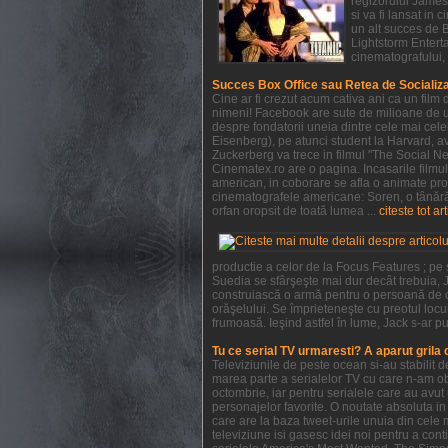
regizorului James 
si va fi lansat in
un alt succes de 
Lightstorm Enterta
cinematografului, 
Succes Box Office sau Retea de Socializ
Cine ar fi crezut acum cativa ani ca un film
nimeni! Facebook are sute de milioane de ut
despre fondatorii uneia dintre cele mai cel
Eisenberg), pe atunci student la Harvard, ave
Zuckerberg va trece in filmul "The Social Ne
Cinematex.ro are o pagina. Incasarile filmu
american, in coborare se afla o animate pro
cinematografele americane: Soren, o tânără 
orfan oropsit de toată lumea ...
citeste tot ar
productie a celor de la Focus Features ; pe
Suedia se sfârşeşte mai dur decât trebuia, J
construiască o armă pentru o persoană de c
orăşelului. Se împrieteneşte cu preotul locul
frumoasă. Ieşind astfel în lume, Jack s-ar pu
Tu ce serial TV urmaresti? A aparut grila
Televiziunile de peste ocean si-au stabilit
marea parte a serialelor TV cu care n-am obi
octombrie, iar pentru serialele care au avu
personajelor favorite. O noutate absoluta in 
care are la baza tweet-urile unuia din cele 
televiziune isi gasesc idei noi pentru a con