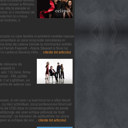
and incasarile filmului
tei lansari a filmului,
se uita la parade si
colac si o muritoare de
puternici si o noua
at Victoriei, o
ocazie cu care familia si prietenii vedetei rapuse
umanitare al carui scop este cercetarea in
na timp de cateva minute la mormantul actritei
 Farrah Fawcett – Alana Stewart si fiicei lui
n cartierul Beverly Hills. ...
citeste tot articolul
 de milioane de
experti in
aici ? Ei bine, firma
can - FBI, politie
 dr. Cal Lightman, un
 o urma de adevar sau
ean, si cel care i-a luat locul nu e altul decat
. cu mici schimbari, locul profesorului fiind luat
oane de USD doar in cinematografele de peste
răzneţe ale unei echipe pitoreşti de foşti
oscrişi", se folosesc de aptitudinile lor unice
pieri ai echipei de soc ...
citeste tot articolul