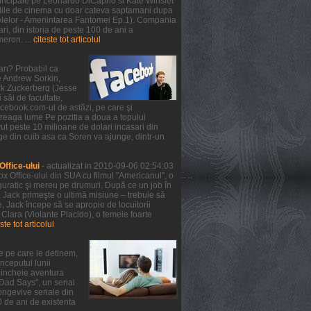
 principale pe Leonardo DiCaprio si Kate Winslet
 salile de cinema cu doar cateva saptamani dupa
telelor - Amenintarea Fantomei Ep.1). Compania
ri, din istoria de peste 100 de ani a
meron. ...
citeste tot articolul
ean? Probabil ca
de Andrew Sorkin,
ark Zuckerberg (Jesse
 săi de facultate,
facebook.com-ul de astăzi, pe care şi
treaga lume Pe pozitia a doua a topului
ut peste 10 milioane de dolari incasari din
ge din cuib asa ca Soren va ajunge, dintr-un
ffice-ului
- actualizat in 2010-09-06 02:54:03
x Office-ului din SUA cu filmul "Americanul", o
guratic şi mereu pe drumuri. După ce un job în
, Jack primeşte o ultimă misiune – trebuie să
 Jack începe să se apropie de locuitorii
 Clara (Violante Placido), o femeie foarte
ste tot articolul
e pe care le detinem,
nceputul lunii
a incheie aventura
 Dad Says", un serial
ongevive seriale din
0 de ani de existenta