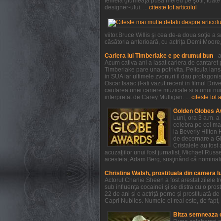
femeia glumeaţă pusă mereu pe şotii, toate a
designer-ului. ...
citeste tot articolul
viitor.Bruce Willis şi cea de-a doua soţie 
căsătoria anterioară, cu actriţa Demi Moore, e
Cariera lui Timberlake e pe drumul bun
- 
Acum cativa ani a lasat cariera de cantaret p
Timberlake pare una potrivita. Pelicula lan
in SUA iar ultimele zvonuri il dau protagonist
Oscar Isaac (l-ati vazut recent in filmul Dri
cautarea unei cariere muzicale si a unui num
interpretat de Carey Mulligan. ...
citeste tot 
Golden Globes A
Luni, ora 3 a.m. a
celebra pe cei mai
la Beverly Hilton 
de decernare a Glo
Cristalele au fost
acuzaţiilor unui fost jurnalist, Michael Rus
acesteia, Adam Berg, susţinând că nominaliză
Christina Walsh, prostituata din camera l
Actorul Charlie Sheen a fost arestat zilele 
sub influenţa cocainei şi se distra cu o pros
22 de ani şi e actriţă porno şi prostituată 
Capri Nubiles. Numele ei real este, de fapt, 
Bitza semneaza 