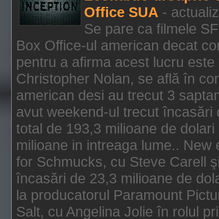
Office SUA
- actuali
Se pare ca filmele SF
Box Office-ul american decat com
pentru a afirma acest lucru este f
Christopher Nolan, se află în con
american desi au trecut 3 saptam
avut weekend-ul trecut încasări d
total de 193,3 milioane de dolari
milioane in intreaga lume.. New 
for Schmucks, cu Steve Carell şi 
încasări de 23,3 milioane de dola
la producatorul Paramount Pictur
Salt, cu Angelina Jolie în rolul 