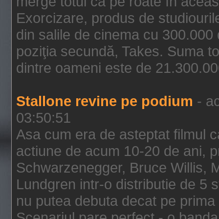
merge totul ca pe roate în aceas
Exorcizare, produs de studiouril
din salile de cinema cu 300.000 d
poziţia secundă, Takes. Suma to
dintre oameni este de 21.300.000
Stallone revine pe podium
- ac
03:50:51
Asa cum era de asteptat filmul ca
actiune de acum 10-20 de ani, p
Schwarzenegger, Bruce Willis, 
Lundgren intr-o distributie de 5 
nu putea debuta decat pe prima 
Scenariul pare perfect - o banda