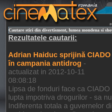
I
Cautare stiri din divertisment, lumea mondena si sh
Rezultatele cautarii:
Adrian Haiduc sprijină CIADO
în campania antidrog
-
actualizat in 2012-10-11
08:08:18
Lipsa de fonduri face ca CIADO 
lupta impotriva drogurilor - sa nu
Indiferenta totala a guvernelor d