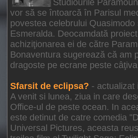
Studiourile Paramoun
vor să se întoarcă în Parisul me
povestea celebrului Quasimodo şi
Esmeralda. Deocamdată proiectu
achiziţionarea ei de către Param
Bonaventura sugerează că am p
dragoste pe ecrane peste câţiva 
Sfarsit de eclipsa?
- actualizat
A venit si lunea, ziua in care des
Office-ul de peste ocean. In ac
este detinut de catre comedia "
Universal Pictures, aceasta reus