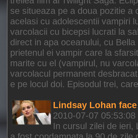
treilea film al Twilight Saga: Ec
se situeaza pe a doua pozitie a c
acelasi cu adolescentii vampiri lu
varcolacii cu bicepsi lucrati la s
direct in apa oceanului, cu Bell
prietenul ei vampir care la sfars
marite cu el (vampirul, nu varcol
varcolacul permanent desbracat 
e pe locul doi. Episodul trei, care
Lindsay Lohan face 
2010-07-07 05:53:08
In cursul zilei de ier
a fost condamnata la 90 de zile 