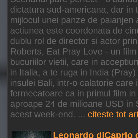
dictatura sud-americana, dar in t
mijlocul unei panze de paianjen a
actiunea este coordonata de cine
dublu rol de director si actor pri
Roberts, Eat Pray Love - un film
bucuriilor vietii, care in accepti
in Italia, a te ruga in India (Pra
insulei Bali, intr-o calatorie care 
fermecatoare ca in primul film in 
aproape 24 de milioane USD in S
acest week-end. ...
citeste tot ar
Leonardo diCaprio d