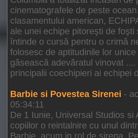
cinematografele de peste ocean.
clasamentului american, ECHIPA
ale unei echipe pitoreşti de foşti
întinde o cursă pentru o crimă n
folosesc de aptitudinile lor unic
găsească adevăratul vinovat .... 
principalii coechipieri ai echipei 
Barbie si Povestea Sirenei
- ac
05:34:11
De 1 Iunie, Universal Studios si
copiilor o reintalnire cu unul din
Barbie, acum in rol de sirena. Pei