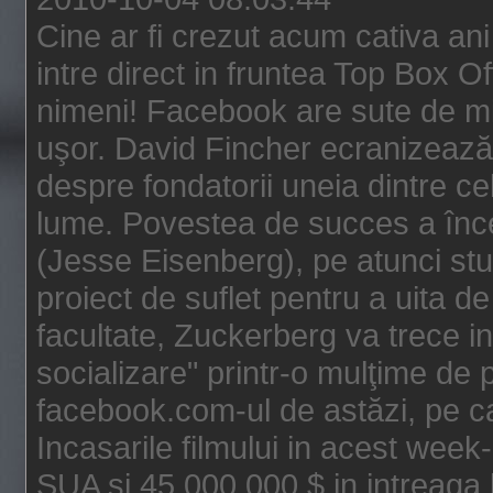
Cine ar fi crezut acum cativa an
intre direct in fruntea Top Box O
nimeni! Facebook are sute de mili
uşor. David Fincher ecranizează
despre fondatorii uneia dintre ce
lume. Povestea de succes a înc
(Jesse Eisenberg), pe atunci st
proiect de suflet pentru a uita de
facultate, Zuckerberg va trece i
socializare" printr-o mulţime de p
facebook.com-ul de astăzi, pe c
Incasarile filmului in acest wee
SUA si 45.000.000 $ in intreaga 