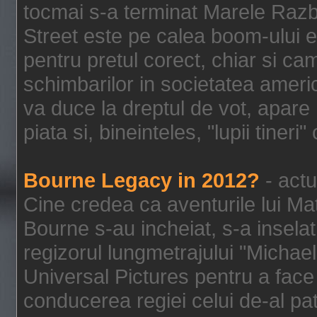
tocmai s-a terminat Marele Razbo
Street este pe calea boom-ului e
pentru pretul corect, chiar si c
schimbarilor in societatea ame
va duce la dreptul de vot, apare
piata si, bineinteles, "lupii tiner
Bourne Legacy in 2012?
- actu
Cine credea ca aventurile lui Ma
Bourne s-au incheiat, s-a inselat
regizorul lungmetrajului "Michael
Universal Pictures pentru a face 
conducerea regiei celui de-al pat