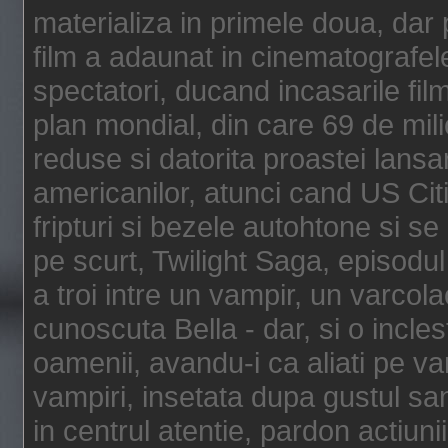
materializa in primele doua, dar p
film a adaunat in cinematografel
spectatori, ducand incasarile fi
plan mondial, din care 69 de mili
reduse si datorita proastei lansar
americanilor, atunci cand US Cit
fripturi si bezele autohtone si se
pe scurt, Twilight Saga, episod
a troi intre un vampir, un varcola
cunoscuta Bella - dar, si o incles
oamenii, avandu-i ca aliati pe va
vampiri, insetata dupa gustul san
in centrul atentie, pardon actiunii,