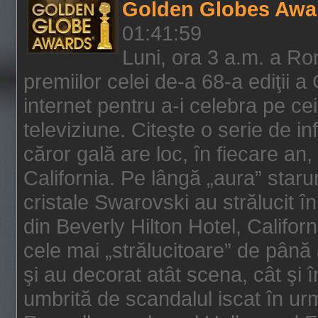
Golden Globes Awa
01:41:59
Luni, ora 3 a.m. a Ro
premiilor celei de-a 68-a ediţii a
internet pentru a-i celebra pe ce
televiziune. Citeşte o serie de i
căror gală are loc, în fiecare an,
California. Pe lângă „aura” star
cristale Swarovski au strălucit î
din Beverly Hilton Hotel, Califor
cele mai „strălucitoare” de până
şi au decorat atât scena, cât şi î
umbrită de scandalul iscat în urm