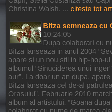
Capri, Stella Costanza sau Capri
Christina Walsh. ...
citeste tot art
Bitza semneaza cu 
10:24:05
Dupa colaborari cu n
Bitza lanseaza in anul 2004 “Sev
apare si un nou stil in hip-hop-u
albumul “Sinuciderea unui inger”,
aur”. La doar un an dupa, apare 
Bitza lanseaza cel de-al patrulea
Orasului”. Februarie 2010 marche
album al artistului, “Goana dupa f
colaborat cu nume de marca ale 