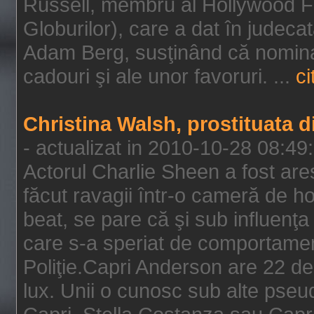
Russell, membru al Hollywood F
Globurilor), care a dat în judeca
Adam Berg, susţinând că nominal
cadouri şi ale unor favoruri. ...
ci
Christina Walsh, prostituata 
- actualizat in 2010-10-28 08:49
Actorul Charlie Sheen a fost ares
făcut ravagii într-o cameră de h
beat, se pare că şi sub influenţa 
care s-a speriat de comportamentu
Poliţie.Capri Anderson are 22 de 
lux. Unii o cunosc sub alte pseu