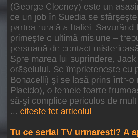
(George Clooney) este un asasin
ce un job în Suedia se sfârşeşte
partea rurală a Italiei. Savurând
primeşte o ultimă misiune – tre
persoană de contact misterioasă
Spre marea lui suprindere, Jack 
orăşelului. Se împrieteneşte cu p
Bonacelli) şi se lasă prins într-o
Placido), o femeie foarte frumoas
să-şi complice periculos de mult 
...
citeste tot articolul
Tu ce serial TV urmaresti? A 