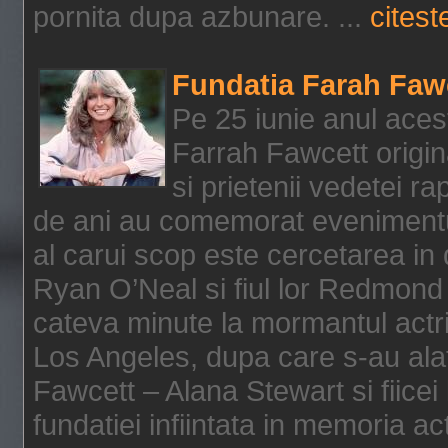
pornita dupa azbunare. ...
citeste
Fundatia Farah Faw
Pe 25 iunie anul acest
Farrah Fawcett origin
si prietenii vedetei r
de ani au comemorat evenimentul
al carui scop este cercetarea in
Ryan O’Neal si fiul lor Redmond
cateva minute la mormantul actri
Los Angeles, dupa care s-au alat
Fawcett – Alana Stewart si fiicei
fundatiei infiintata in memoria act