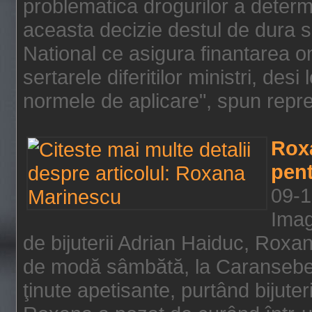
problematica drogurilor a determ
aceasta decizie destul de dura s
National ce asigura finantarea on
sertarele diferitilor ministri, des
normele de aplicare", spun repre
Rox
pent
09-1
Imag
de bijuterii Adrian Haiduc, Roxa
de modă sâmbătă, la Caransebeş
ţinute apetisante, purtând bijuter