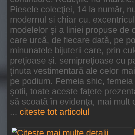
Piesele colecţiei, 14 la număr, n
modernul si chiar cu. excentricul.
modelelor şi a liniei propuse de
care urcă, de fiecare dată, pe p
minunatele bijuterii care, prin cu
preţioase şi. semipreţioase cu p
ţinuta vestimentară ale celor ma
pe podium. Femeia shic, femeia
şotii, toate aceste faţete prezent
să scoată în evidenţa, mai mult ca
...
citeste tot articolul