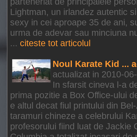
parteneriat de principalele person
Lightman, un irlandez autentic si 
sexy in cei aproape 35 de ani, s
urma de adevar sau minciuna nu l
...
citeste tot articolul
Noul Karate Kid ... 
actualizat in 2010-06
In sfarsit cineva l-a
prima pozitie a Box Office-ului de
e altul decat fiul printului din Be
taramuri chineze a celebrului Kar
profesorului fiind luat de Jackie
Columbia a totalizat incasari de