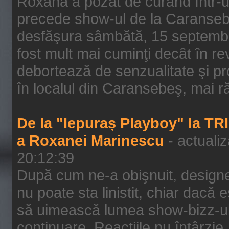
Roxana a pozat de curând într-u
precede show-ul de la Caransebe
desfăşura sâmbătă, 15 septembrie
fost mult mai cuminţi decât în r
debortează de senzualitate şi pr
în localul din Caransebeş, mai rău
De la "Iepuraș Playboy" la TR
a Roxanei Marinescu
- actuali
20:12:39
După cum ne-a obişnuit, designe
nu poate sta linistit, chiar dacă 
să uimească lumea show-bizz-ului
continuare. Reacţiile nu întârzie