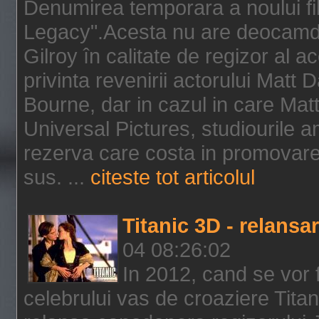
Denumirea temporara a noului f
Legacy".Acesta nu are deocamdat
Gilroy în calitate de regizor al a
privinta revenirii actorului Matt
Bourne, dar in cazul in care Mat
Universal Pictures, studiourile 
rezerva care costa in promovarea
sus. ...
citeste tot articolul
Titanic 3D - relansar
04 08:26:02
In 2012, cand se vor 
celebrului vas de croaziere Tita