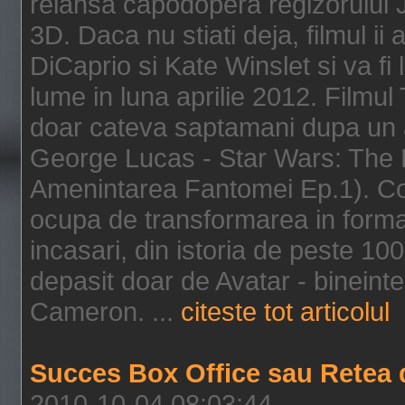
relansa capodopera regizorului J
3D. Daca nu stiati deja, filmul ii
DiCaprio si Kate Winslet si va fi
lume in luna aprilie 2012. Filmul
doar cateva saptamani dupa un al
George Lucas - Star Wars: The 
Amenintarea Fantomei Ep.1). Co
ocupa de transformarea in format 
incasari, din istoria de peste 10
depasit doar de Avatar - bineintel
Cameron. ...
citeste tot articolul
Succes Box Office sau Retea 
2010-10-04 08:03:44