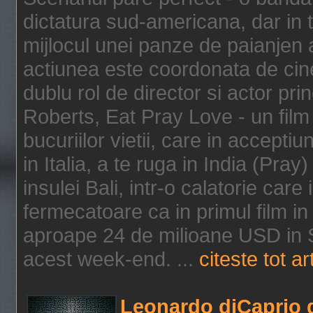
dictatura sud-americana, dar in t
mijlocul unei panze de paianjen a
actiunea este coordonata de cine
dublu rol de director si actor pri
Roberts, Eat Pray Love - un film
bucuriilor vietii, care in accepti
in Italia, a te ruga in India (Pra
insulei Bali, intr-o calatorie care 
fermecatoare ca in primul film in 
aproape 24 de milioane USD in S
acest week-end. ...
citeste tot ar
Leonardo diCaprio d