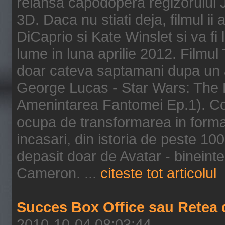
relansa capodopera regizorului J
3D. Daca nu stiati deja, filmul ii
DiCaprio si Kate Winslet si va fi
lume in luna aprilie 2012. Filmul
doar cateva saptamani dupa un al
George Lucas - Star Wars: The 
Amenintarea Fantomei Ep.1). Co
ocupa de transformarea in format 
incasari, din istoria de peste 10
depasit doar de Avatar - bineintel
Cameron. ...
citeste tot articolul
Succes Box Office sau Retea 
2010-10-04 08:03:44