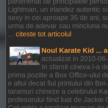
parteneriat de principalele person
Lightman, un irlandez autentic si 
sexy in cei aproape 35 de ani, s
urma de adevar sau minciuna nu l
...
citeste tot articolul
Noul Karate Kid ... 
actualizat in 2010-06
In sfarsit cineva l-a
prima pozitie a Box Office-ului de
e altul decat fiul printului din Be
taramuri chineze a celebrului Kar
profesorului fiind luat de Jackie
Columbia a totalizat incasari de