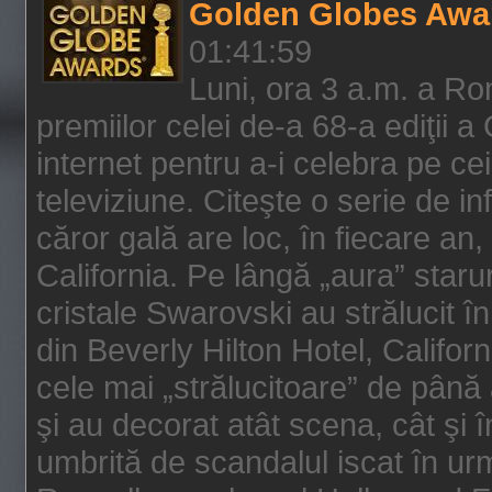
Golden Globes Awa
01:41:59
Luni, ora 3 a.m. a Ro
premiilor celei de-a 68-a ediţii a
internet pentru a-i celebra pe ce
televiziune. Citeşte o serie de i
căror gală are loc, în fiecare an,
California. Pe lângă „aura” star
cristale Swarovski au strălucit î
din Beverly Hilton Hotel, Califor
cele mai „strălucitoare” de până
şi au decorat atât scena, cât şi î
umbrită de scandalul iscat în urm