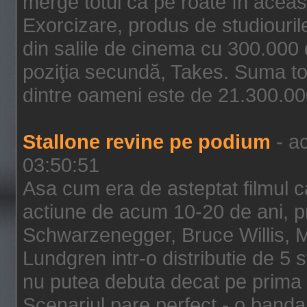
merge totul ca pe roate în aceas
Exorcizare, produs de studiouril
din salile de cinema cu 300.000 d
poziţia secundă, Takes. Suma to
dintre oameni este de 21.300.000
Stallone revine pe podium
- ac
03:50:51
Asa cum era de asteptat filmul ca
actiune de acum 10-20 de ani, p
Schwarzenegger, Bruce Willis, 
Lundgren intr-o distributie de 5 
nu putea debuta decat pe prima 
Scenariul pare perfect - o banda