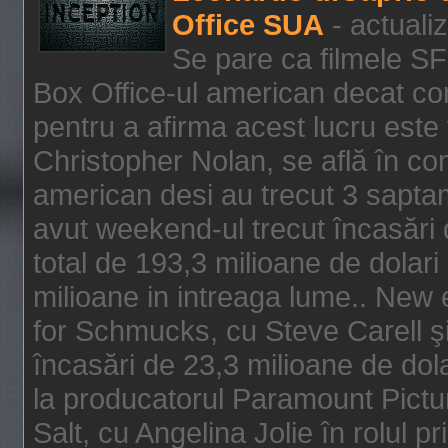
Office SUA
- actuali
Se pare ca filmele SF
Box Office-ul american decat com
pentru a afirma acest lucru este f
Christopher Nolan, se află în con
american desi au trecut 3 saptam
avut weekend-ul trecut încasări d
total de 193,3 milioane de dolari
milioane in intreaga lume.. New 
for Schmucks, cu Steve Carell şi 
încasări de 23,3 milioane de dola
la producatorul Paramount Pictur
Salt, cu Angelina Jolie în rolul 