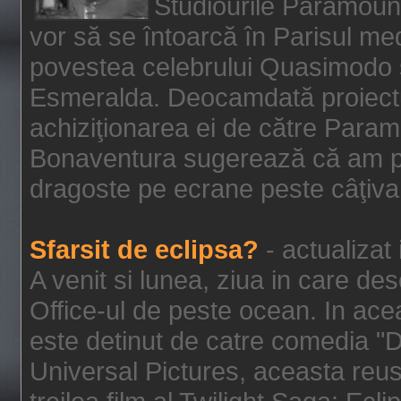
Studiourile Paramoun
vor să se întoarcă în Parisul me
povestea celebrului Quasimodo şi
Esmeralda. Deocamdată proiectu
achiziţionarea ei de către Param
Bonaventura sugerează că am p
dragoste pe ecrane peste câţiva 
Sfarsit de eclipsa?
- actualizat
A venit si lunea, ziua in care des
Office-ul de peste ocean. In ac
este detinut de catre comedia "
Universal Pictures, aceasta reus