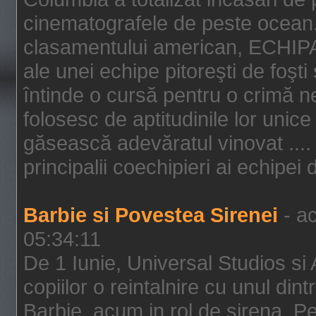
cinematografele de peste ocean.
clasamentului american, ECHIPA
ale unei echipe pitoreşti de foşti
întinde o cursă pentru o crimă n
folosesc de aptitudinile lor unic
găsească adevăratul vinovat .... 
principalii coechipieri ai echipei 
Barbie si Povestea Sirenei
- ac
05:34:11
De 1 Iunie, Universal Studios si
copiilor o reintalnire cu unul din
Barbie, acum in rol de sirena. Pei