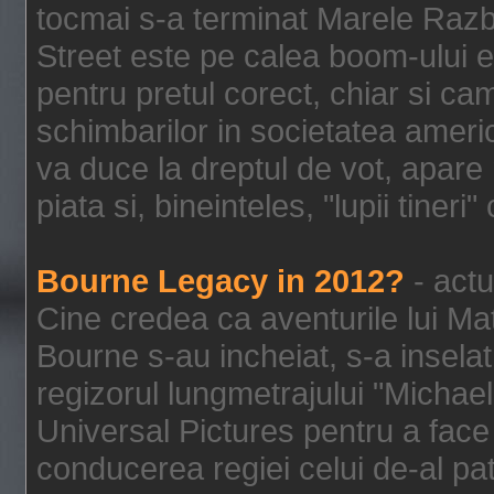
tocmai s-a terminat Marele Razbo
Street este pe calea boom-ului e
pentru pretul corect, chiar si c
schimbarilor in societatea ame
va duce la dreptul de vot, apare
piata si, bineinteles, "lupii tiner
Bourne Legacy in 2012?
- actu
Cine credea ca aventurile lui Ma
Bourne s-au incheiat, s-a inselat
regizorul lungmetrajului "Michael
Universal Pictures pentru a face 
conducerea regiei celui de-al pat