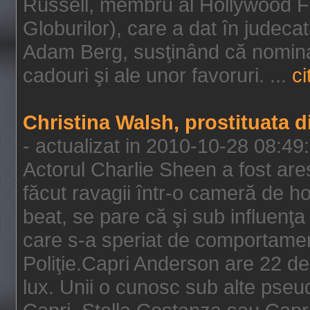
Russell, membru al Hollywood F
Globurilor), care a dat în judeca
Adam Berg, susţinând că nominal
cadouri şi ale unor favoruri. ...
ci
Christina Walsh, prostituata 
- actualizat in 2010-10-28 08:49
Actorul Charlie Sheen a fost ares
făcut ravagii într-o cameră de h
beat, se pare că şi sub influenţa 
care s-a speriat de comportamentu
Poliţie.Capri Anderson are 22 de 
lux. Unii o cunosc sub alte pseu