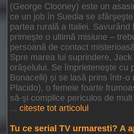
(George Clooney) este un asasin
ce un job în Suedia se sfârşeşte
partea rurală a Italiei. Savurând
primeşte o ultimă misiune – tre
persoană de contact misterioasă
Spre marea lui suprindere, Jack 
orăşelului. Se împrieteneşte cu p
Bonacelli) şi se lasă prins într-o
Placido), o femeie foarte frumoas
să-şi complice periculos de mult 
...
citeste tot articolul
Tu ce serial TV urmaresti? A 