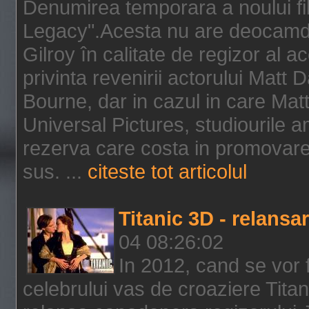
Denumirea temporara a noului f
Legacy".Acesta nu are deocamdat
Gilroy în calitate de regizor al a
privinta revenirii actorului Matt
Bourne, dar in cazul in care Mat
Universal Pictures, studiourile 
rezerva care costa in promovarea
sus. ...
citeste tot articolul
Titanic 3D - relansar
04 08:26:02
In 2012, cand se vor 
celebrului vas de croaziere Tita