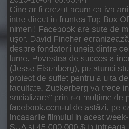
Cine ar fi crezut acum cativa an
intre direct in fruntea Top Box O
nimeni! Facebook are sute de mili
uşor. David Fincher ecranizează
despre fondatorii uneia dintre ce
lume. Povestea de succes a înc
(Jesse Eisenberg), pe atunci st
proiect de suflet pentru a uita de
facultate, Zuckerberg va trece i
socializare" printr-o mulţime de p
facebook.com-ul de astăzi, pe c
Incasarile filmului in acest wee
SUA si 45.000.000 $ in intreaga 