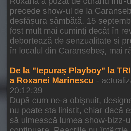
Roxana a pozat de curând într-u
precede show-ul de la Caransebe
desfăşura sâmbătă, 15 septembrie
fost mult mai cuminţi decât în r
debortează de senzualitate şi pr
în localul din Caransebeş, mai rău
De la "Iepuraș Playboy" la TR
a Roxanei Marinescu
- actuali
20:12:39
După cum ne-a obişnuit, designe
nu poate sta linistit, chiar dacă 
să uimească lumea show-bizz-ului
continuare. Reacţiile nu întârzie