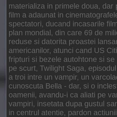
materializa in primele doua, dar p
film a adaunat in cinematografel
spectatori, ducand incasarile fi
plan mondial, din care 69 de mili
reduse si datorita proastei lansar
americanilor, atunci cand US Cit
fripturi si bezele autohtone si se
pe scurt, Twilight Saga, episod
a troi intre un vampir, un varcola
cunoscuta Bella - dar, si o incles
oamenii, avandu-i ca aliati pe va
vampiri, insetata dupa gustul san
in centrul atentie, pardon actiunii,