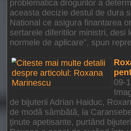
problematica drogurilor a determ
aceasta decizie destul de dura s
National ce asigura finantarea on
sertarele diferitilor ministri, des
normele de aplicare", spun repre
Rox
pent
09-1
Imag
de bijuterii Adrian Haiduc, Roxa
de modă sâmbătă, la Caransebeş
ţinute apetisante, purtând bijuter