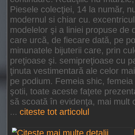
Piesele colecţiei, 14 la număr, n
modernul si chiar cu. excentricul.
modelelor şi a liniei propuse de
care urcă, de fiecare dată, pe p
minunatele bijuterii care, prin cu
preţioase şi. semipreţioase cu p
ţinuta vestimentară ale celor ma
pe podium. Femeia shic, femeia
şotii, toate aceste faţete prezent
să scoată în evidenţa, mai mult ca
...
citeste tot articolul