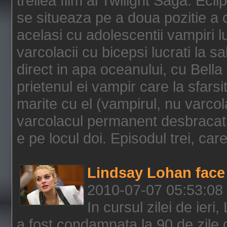
treilea film al Twilight Saga: Ec
se situeaza pe a doua pozitie a c
acelasi cu adolescentii vampiri lu
varcolacii cu bicepsi lucrati la s
direct in apa oceanului, cu Bell
prietenul ei vampir care la sfars
marite cu el (vampirul, nu varcol
varcolacul permanent desbracat 
e pe locul doi. Episodul trei, care
Lindsay Lohan face 
2010-07-07 05:53:08
In cursul zilei de ier
a fost condamnata la 90 de zile 