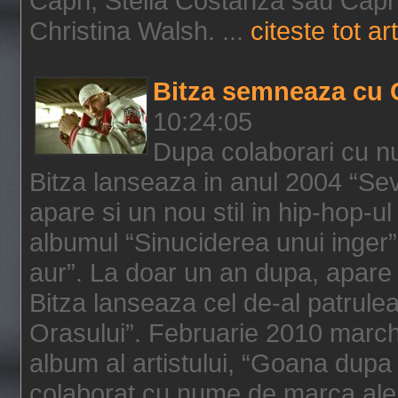
Capri, Stella Costanza sau Capri
Christina Walsh. ...
citeste tot art
Bitza semneaza cu 
10:24:05
Dupa colaborari cu n
Bitza lanseaza in anul 2004 “Sev
apare si un nou stil in hip-hop-u
albumul “Sinuciderea unui inger”,
aur”. La doar un an dupa, apare 
Bitza lanseaza cel de-al patrulea
Orasului”. Februarie 2010 marche
album al artistului, “Goana dupa f
colaborat cu nume de marca ale 