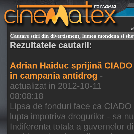
I
Cautare stiri din divertisment, lumea mondena si sh
Rezultatele cautarii:
Adrian Haiduc sprijină CIADO
în campania antidrog
-
actualizat in 2012-10-11
08:08:18
Lipsa de fonduri face ca CIADO 
lupta impotriva drogurilor - sa nu
Indiferenta totala a guvernelor d