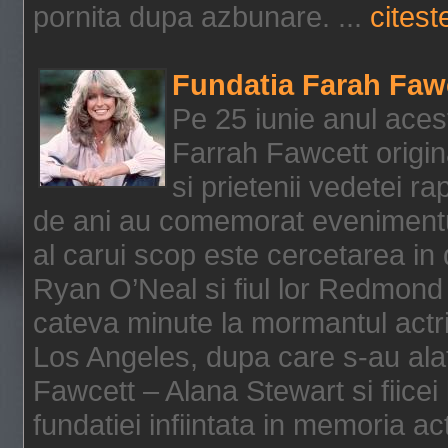
pornita dupa azbunare. ...
citeste
Fundatia Farah Faw
Pe 25 iunie anul acest
Farrah Fawcett origin
si prietenii vedetei r
de ani au comemorat evenimentul
al carui scop este cercetarea in
Ryan O’Neal si fiul lor Redmond
cateva minute la mormantul actri
Los Angeles, dupa care s-au alat
Fawcett – Alana Stewart si fiicei
fundatiei infiintata in memoria act