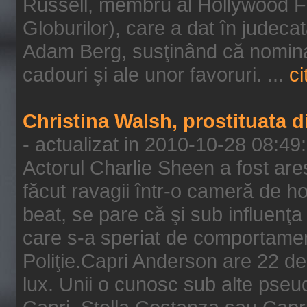
Russell, membru al Hollywood F
Globurilor), care a dat în judeca
Adam Berg, susţinând că nominal
cadouri şi ale unor favoruri. ...
ci
Christina Walsh, prostituata 
- actualizat in 2010-10-28 08:49
Actorul Charlie Sheen a fost ares
făcut ravagii într-o cameră de h
beat, se pare că şi sub influenţa 
care s-a speriat de comportamentu
Poliţie.Capri Anderson are 22 de 
lux. Unii o cunosc sub alte pseu