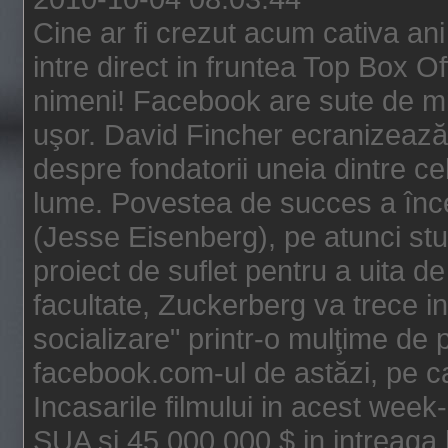
Cine ar fi crezut acum cativa an
intre direct in fruntea Top Box O
nimeni! Facebook are sute de mili
uşor. David Fincher ecranizează
despre fondatorii uneia dintre ce
lume. Povestea de succes a înc
(Jesse Eisenberg), pe atunci st
proiect de suflet pentru a uita de
facultate, Zuckerberg va trece i
socializare" printr-o mulţime de p
facebook.com-ul de astăzi, pe c
Incasarile filmului in acest wee
SUA si 45.000.000 $ in intreaga 