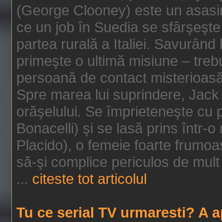
(George Clooney) este un asasin
ce un job în Suedia se sfârşeşte
partea rurală a Italiei. Savurând
primeşte o ultimă misiune – tre
persoană de contact misterioasă
Spre marea lui suprindere, Jack 
orăşelului. Se împrieteneşte cu p
Bonacelli) şi se lasă prins într-o
Placido), o femeie foarte frumoas
să-şi complice periculos de mult 
...
citeste tot articolul
Tu ce serial TV urmaresti? A 