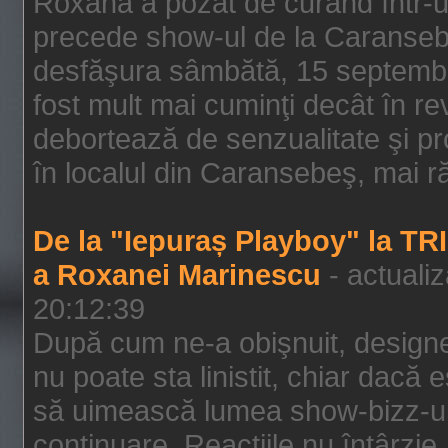
Roxana a pozat de curând într-u
precede show-ul de la Caransebe
desfăşura sâmbătă, 15 septembrie
fost mult mai cuminţi decât în r
debortează de senzualitate şi pr
în localul din Caransebeş, mai rău
De la "Iepuraș Playboy" la TR
a Roxanei Marinescu
- actuali
20:12:39
După cum ne-a obişnuit, designe
nu poate sta linistit, chiar dacă 
să uimească lumea show-bizz-ului
continuare. Reacţiile nu întârzie