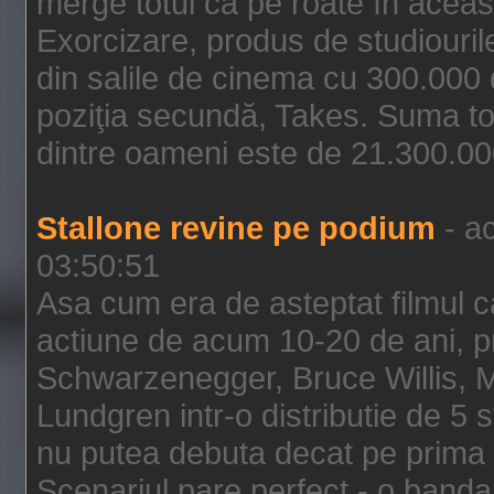
merge totul ca pe roate în aceas
Exorcizare, produs de studiouril
din salile de cinema cu 300.000 d
poziţia secundă, Takes. Suma to
dintre oameni este de 21.300.000
Stallone revine pe podium
- ac
03:50:51
Asa cum era de asteptat filmul ca
actiune de acum 10-20 de ani, p
Schwarzenegger, Bruce Willis, 
Lundgren intr-o distributie de 5 
nu putea debuta decat pe prima 
Scenariul pare perfect - o banda