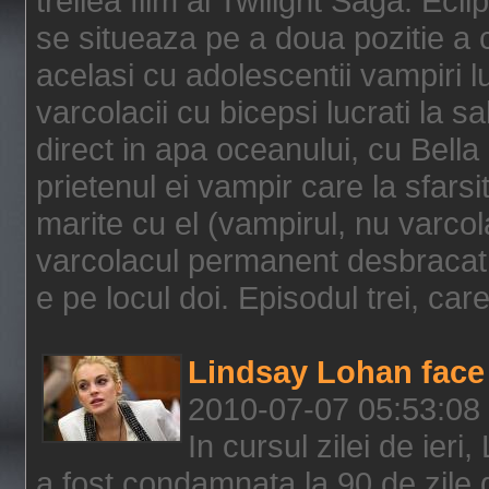
treilea film al Twilight Saga: Ec
se situeaza pe a doua pozitie a c
acelasi cu adolescentii vampiri lu
varcolacii cu bicepsi lucrati la s
direct in apa oceanului, cu Bell
prietenul ei vampir care la sfars
marite cu el (vampirul, nu varcol
varcolacul permanent desbracat 
e pe locul doi. Episodul trei, care
Lindsay Lohan face 
2010-07-07 05:53:08
In cursul zilei de ier
a fost condamnata la 90 de zile 