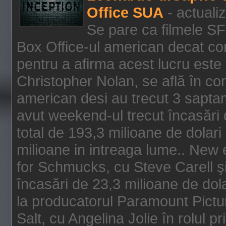
Office SUA
- actuali
Se pare ca filmele SF
Box Office-ul american decat com
pentru a afirma acest lucru este f
Christopher Nolan, se află în con
american desi au trecut 3 saptam
avut weekend-ul trecut încasări d
total de 193,3 milioane de dolari
milioane in intreaga lume.. New 
for Schmucks, cu Steve Carell şi 
încasări de 23,3 milioane de dola
la producatorul Paramount Pictur
Salt, cu Angelina Jolie în rolul 