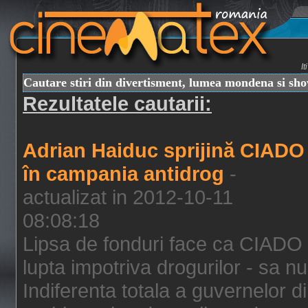
I
Cautare stiri din divertisment, lumea mondena si sh
Rezultatele cautarii:
Adrian Haiduc sprijină CIADO
în campania antidrog
-
actualizat in 2012-10-11
08:08:18
Lipsa de fonduri face ca CIADO 
lupta impotriva drogurilor - sa nu
Indiferenta totala a guvernelor d