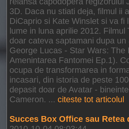
relansa capodopera regizorului J
3D. Daca nu stiati deja, filmul ii
DiCaprio si Kate Winslet si va fi
lume in luna aprilie 2012. Filmul
doar cateva saptamani dupa un al
George Lucas - Star Wars: The 
Amenintarea Fantomei Ep.1). Co
ocupa de transformarea in format 
incasari, din istoria de peste 10
depasit doar de Avatar - bineintel
Cameron. ...
citeste tot articolul
Succes Box Office sau Retea 
2010-10-04 08:03:44