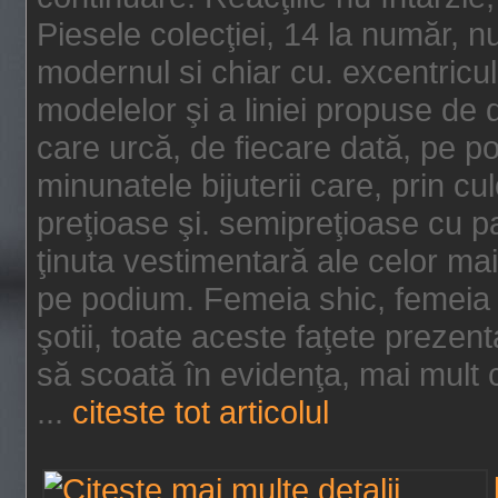
Piesele colecţiei, 14 la număr, n
modernul si chiar cu. excentricul.
modelelor şi a liniei propuse de
care urcă, de fiecare dată, pe p
minunatele bijuterii care, prin cu
preţioase şi. semipreţioase cu p
ţinuta vestimentară ale celor ma
pe podium. Femeia shic, femeia
şotii, toate aceste faţete prezent
să scoată în evidenţa, mai mult ca
...
citeste tot articolul