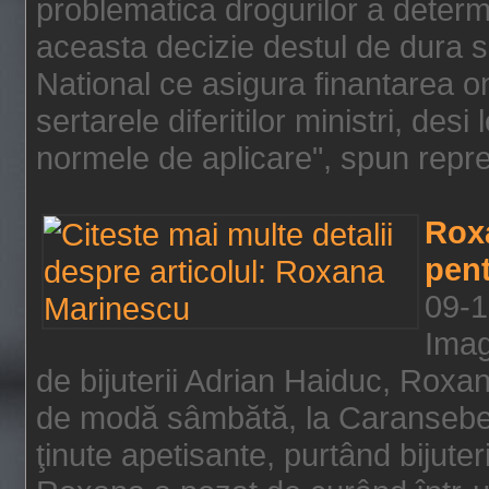
problematica drogurilor a determ
aceasta decizie destul de dura s
National ce asigura finantarea on
sertarele diferitilor ministri, des
normele de aplicare", spun repre
Rox
pent
09-1
Imag
de bijuterii Adrian Haiduc, Roxa
de modă sâmbătă, la Caransebeş
ţinute apetisante, purtând bijuter