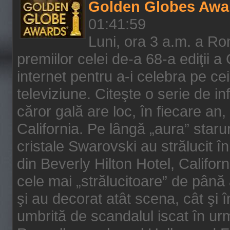
Golden Globes Awa
01:41:59
Luni, ora 3 a.m. a Ro
premiilor celei de-a 68-a ediţii a
internet pentru a-i celebra pe ce
televiziune. Citeşte o serie de i
căror gală are loc, în fiecare an,
California. Pe lângă „aura” star
cristale Swarovski au strălucit î
din Beverly Hilton Hotel, Califor
cele mai „strălucitoare” de până
şi au decorat atât scena, cât şi î
umbrită de scandalul iscat în urm