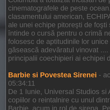
cinematografele de peste ocean.
clasamentului american, ECHIPA
ale unei echipe pitoreşti de foşti
întinde o cursă pentru o crimă n
folosesc de aptitudinile lor unic
găsească adevăratul vinovat .... 
principalii coechipieri ai echipei 
Barbie si Povestea Sirenei
- ac
05:34:11
De 1 Iunie, Universal Studios si
copiilor o reintalnire cu unul din
Barbie, acum in rol de sirena. Pei