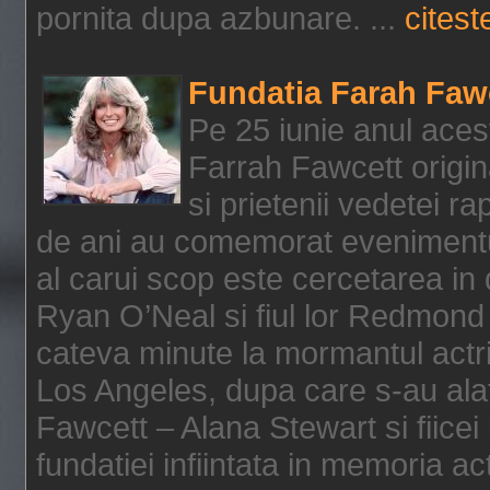
pornita dupa azbunare. ...
citeste
Fundatia Farah Faw
Pe 25 iunie anul acest
Farrah Fawcett origin
si prietenii vedetei r
de ani au comemorat evenimentul
al carui scop este cercetarea in
Ryan O’Neal si fiul lor Redmond
cateva minute la mormantul actri
Los Angeles, dupa care s-au alat
Fawcett – Alana Stewart si fiicei
fundatiei infiintata in memoria act