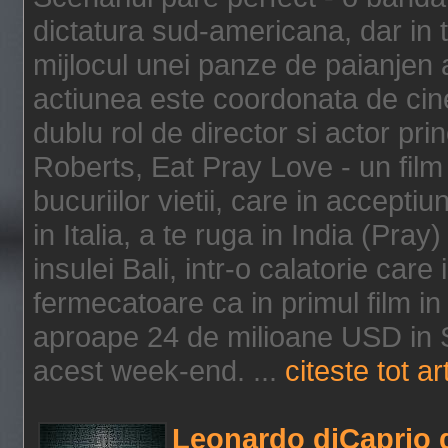
dictatura sud-americana, dar in t
mijlocul unei panze de paianjen a
actiunea este coordonata de cine
dublu rol de director si actor pri
Roberts, Eat Pray Love - un film
bucuriilor vietii, care in accepti
in Italia, a te ruga in India (Pra
insulei Bali, intr-o calatorie care 
fermecatoare ca in primul film in 
aproape 24 de milioane USD in S
acest week-end. ...
citeste tot ar
Leonardo diCaprio d