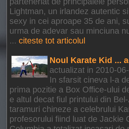
parteneriat de principalele person
Lightman, un irlandez autentic si 
sexy in cei aproape 35 de ani, s
urma de adevar sau minciuna nu l
...
citeste tot articolul
Noul Karate Kid ... 
actualizat in 2010-06
In sfarsit cineva l-a
prima pozitie a Box Office-ului de
e altul decat fiul printului din Be
taramuri chineze a celebrului Kar
profesorului fiind luat de Jackie
Columbia a totalizat incasari de