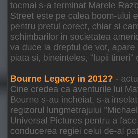
tocmai s-a terminat Marele Razbo
Street este pe calea boom-ului e
pentru pretul corect, chiar si c
schimbarilor in societatea ame
va duce la dreptul de vot, apare
piata si, bineinteles, "lupii tiner
Bourne Legacy in 2012?
- actu
Cine credea ca aventurile lui Ma
Bourne s-au incheiat, s-a inselat
regizorul lungmetrajului "Michael
Universal Pictures pentru a face 
conducerea regiei celui de-al pat