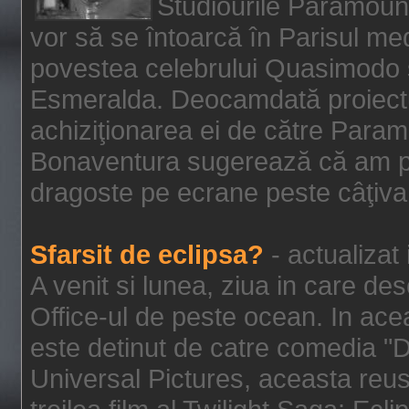
Studiourile Paramoun
vor să se întoarcă în Parisul me
povestea celebrului Quasimodo şi
Esmeralda. Deocamdată proiectu
achiziţionarea ei de către Param
Bonaventura sugerează că am p
dragoste pe ecrane peste câţiva 
Sfarsit de eclipsa?
- actualizat
A venit si lunea, ziua in care des
Office-ul de peste ocean. In ac
este detinut de catre comedia "
Universal Pictures, aceasta reus