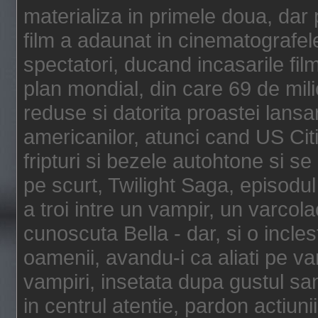
materializa in primele doua, dar p
film a adaunat in cinematografel
spectatori, ducand incasarile fi
plan mondial, din care 69 de mili
reduse si datorita proastei lansar
americanilor, atunci cand US Cit
fripturi si bezele autohtone si se
pe scurt, Twilight Saga, episod
a troi intre un vampir, un varcola
cunoscuta Bella - dar, si o incles
oamenii, avandu-i ca aliati pe va
vampiri, insetata dupa gustul san
in centrul atentie, pardon actiunii,