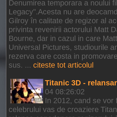
Denumirea temporara a noului f
Legacy".Acesta nu are deocamdat
Gilroy în calitate de regizor al a
privinta revenirii actorului Matt
Bourne, dar in cazul in care Mat
Universal Pictures, studiourile 
rezerva care costa in promovarea
sus. ...
citeste tot articolul
Titanic 3D - relansar
04 08:26:02
In 2012, cand se vor 
celebrului vas de croaziere Tita