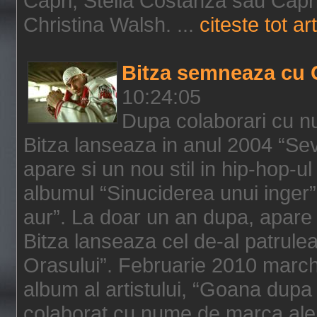
Capri, Stella Costanza sau Capri
Christina Walsh. ...
citeste tot art
Bitza semneaza cu 
10:24:05
Dupa colaborari cu n
Bitza lanseaza in anul 2004 “Sev
apare si un nou stil in hip-hop-u
albumul “Sinuciderea unui inger”,
aur”. La doar un an dupa, apare 
Bitza lanseaza cel de-al patrulea
Orasului”. Februarie 2010 marche
album al artistului, “Goana dupa f
colaborat cu nume de marca ale 