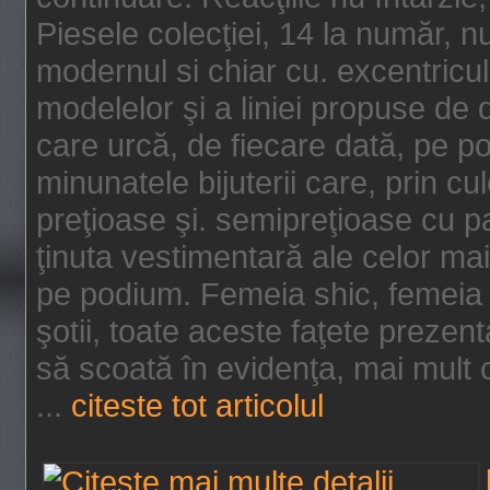
Piesele colecţiei, 14 la număr, n
modernul si chiar cu. excentricul.
modelelor şi a liniei propuse de
care urcă, de fiecare dată, pe p
minunatele bijuterii care, prin cu
preţioase şi. semipreţioase cu p
ţinuta vestimentară ale celor ma
pe podium. Femeia shic, femeia
şotii, toate aceste faţete prezent
să scoată în evidenţa, mai mult ca
...
citeste tot articolul