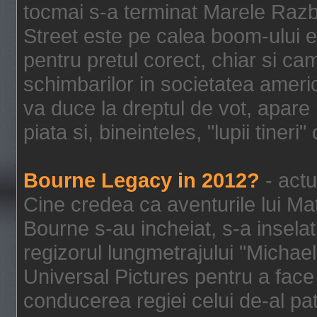
tocmai s-a terminat Marele Razbo
Street este pe calea boom-ului e
pentru pretul corect, chiar si c
schimbarilor in societatea ame
va duce la dreptul de vot, apare
piata si, bineinteles, "lupii tiner
Bourne Legacy in 2012?
- actu
Cine credea ca aventurile lui Ma
Bourne s-au incheiat, s-a inselat
regizorul lungmetrajului "Michael
Universal Pictures pentru a face 
conducerea regiei celui de-al pat