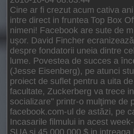
Cine ar fi crezut acum cativa an
intre direct in fruntea Top Box O
nimeni! Facebook are sute de mili
uşor. David Fincher ecranizează
despre fondatorii uneia dintre ce
lume. Povestea de succes a înc
(Jesse Eisenberg), pe atunci st
proiect de suflet pentru a uita de
facultate, Zuckerberg va trece i
socializare" printr-o mulţime de p
facebook.com-ul de astăzi, pe c
Incasarile filmului in acest wee
SUA si 45.000.000 $ in intreaga 