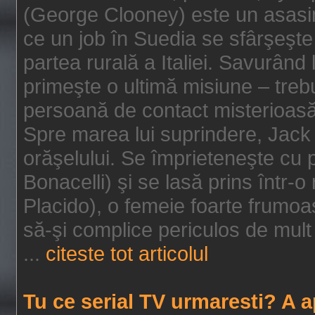
(George Clooney) este un asasin
ce un job în Suedia se sfârşeşte
partea rurală a Italiei. Savurând
primeşte o ultimă misiune – tre
persoană de contact misterioasă
Spre marea lui suprindere, Jack 
orăşelului. Se împrieteneşte cu p
Bonacelli) şi se lasă prins într-o
Placido), o femeie foarte frumoas
să-şi complice periculos de mult 
...
citeste tot articolul
Tu ce serial TV urmaresti? A 