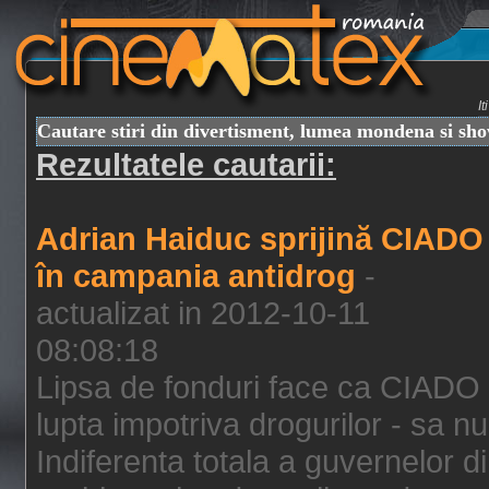
I
Cautare stiri din divertisment, lumea mondena si sh
Rezultatele cautarii:
Adrian Haiduc sprijină CIADO
în campania antidrog
-
actualizat in 2012-10-11
08:08:18
Lipsa de fonduri face ca CIADO 
lupta impotriva drogurilor - sa nu
Indiferenta totala a guvernelor d