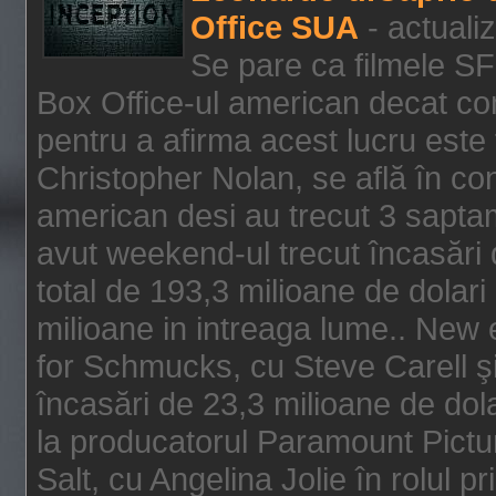
Office SUA
- actuali
Se pare ca filmele SF
Box Office-ul american decat com
pentru a afirma acest lucru este f
Christopher Nolan, se află în con
american desi au trecut 3 saptam
avut weekend-ul trecut încasări d
total de 193,3 milioane de dolari
milioane in intreaga lume.. New 
for Schmucks, cu Steve Carell şi 
încasări de 23,3 milioane de dola
la producatorul Paramount Pictur
Salt, cu Angelina Jolie în rolul 