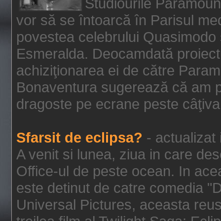
Studiourile Paramoun
vor să se întoarcă în Parisul me
povestea celebrului Quasimodo şi
Esmeralda. Deocamdată proiectu
achiziţionarea ei de către Param
Bonaventura sugerează că am p
dragoste pe ecrane peste câţiva 
Sfarsit de eclipsa?
- actualizat
A venit si lunea, ziua in care des
Office-ul de peste ocean. In ac
este detinut de catre comedia "
Universal Pictures, aceasta reus