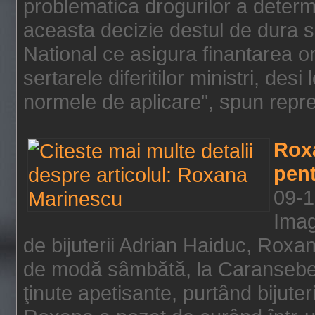
problematica drogurilor a determ
aceasta decizie destul de dura s
National ce asigura finantarea on
sertarele diferitilor ministri, des
normele de aplicare", spun repre
Rox
pent
09-1
Imag
de bijuterii Adrian Haiduc, Roxa
de modă sâmbătă, la Caransebeş
ţinute apetisante, purtând bijuter