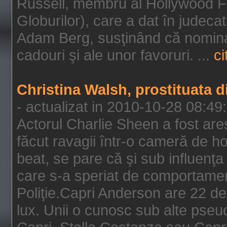
Russell, membru al Hollywood F
Globurilor), care a dat în judeca
Adam Berg, susţinând că nominal
cadouri şi ale unor favoruri. ...
ci
Christina Walsh, prostituata 
- actualizat in 2010-10-28 08:49
Actorul Charlie Sheen a fost ares
făcut ravagii într-o cameră de h
beat, se pare că şi sub influenţa 
care s-a speriat de comportamentu
Poliţie.Capri Anderson are 22 de 
lux. Unii o cunosc sub alte pseu