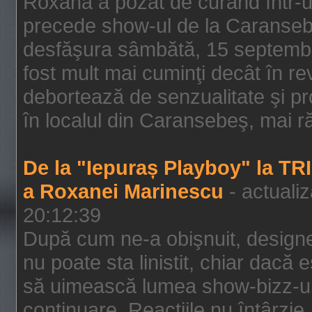
Roxana a pozat de curând într-u
precede show-ul de la Caransebe
desfăşura sâmbătă, 15 septembrie
fost mult mai cuminţi decât în r
debortează de senzualitate şi pr
în localul din Caransebeş, mai rău
De la "Iepuraș Playboy" la TR
a Roxanei Marinescu
- actuali
20:12:39
După cum ne-a obişnuit, designe
nu poate sta linistit, chiar dacă 
să uimească lumea show-bizz-ului
continuare. Reacţiile nu întârzie