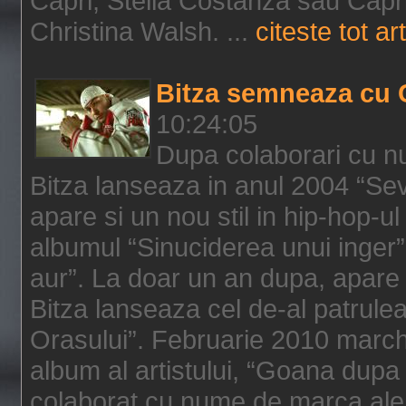
Capri, Stella Costanza sau Capri
Christina Walsh. ...
citeste tot art
Bitza semneaza cu 
10:24:05
Dupa colaborari cu n
Bitza lanseaza in anul 2004 “Sev
apare si un nou stil in hip-hop-u
albumul “Sinuciderea unui inger”,
aur”. La doar un an dupa, apare 
Bitza lanseaza cel de-al patrulea
Orasului”. Februarie 2010 marche
album al artistului, “Goana dupa f
colaborat cu nume de marca ale 