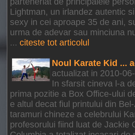
parteneriat de principalele person
Lightman, un irlandez autentic si 
sexy in cei aproape 35 de ani, s
urma de adevar sau minciuna nu l
...
citeste tot articolul
Noul Karate Kid ... 
actualizat in 2010-06
In sfarsit cineva l-a
prima pozitie a Box Office-ului de
e altul decat fiul printului din Be
taramuri chineze a celebrului Kar
profesorului fiind luat de Jackie
Columbia a totalizat incasari de