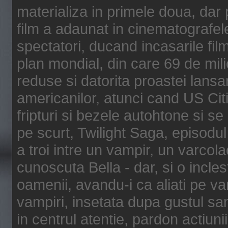
materializa in primele doua, dar p
film a adaunat in cinematografel
spectatori, ducand incasarile fi
plan mondial, din care 69 de mili
reduse si datorita proastei lansar
americanilor, atunci cand US Cit
fripturi si bezele autohtone si se
pe scurt, Twilight Saga, episod
a troi intre un vampir, un varcola
cunoscuta Bella - dar, si o incles
oamenii, avandu-i ca aliati pe va
vampiri, insetata dupa gustul san
in centrul atentie, pardon actiunii,