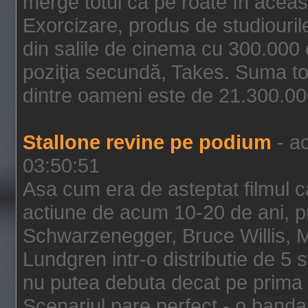
merge totul ca pe roate în aceas
Exorcizare, produs de studiouril
din salile de cinema cu 300.000 d
poziţia secundă, Takes. Suma to
dintre oameni este de 21.300.000
Stallone revine pe podium
- ac
03:50:51
Asa cum era de asteptat filmul ca
actiune de acum 10-20 de ani, p
Schwarzenegger, Bruce Willis, 
Lundgren intr-o distributie de 5 
nu putea debuta decat pe prima 
Scenariul pare perfect - o banda