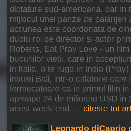
dictatura sud-americana, dar in t
mijlocul unei panze de paianjen a
actiunea este coordonata de cine
dublu rol de director si actor pri
Roberts, Eat Pray Love - un film
bucuriilor vietii, care in accepti
in Italia, a te ruga in India (Pra
insulei Bali, intr-o calatorie care 
fermecatoare ca in primul film in 
aproape 24 de milioane USD in S
acest week-end. ...
citeste tot ar
Leonardo diCaprio d