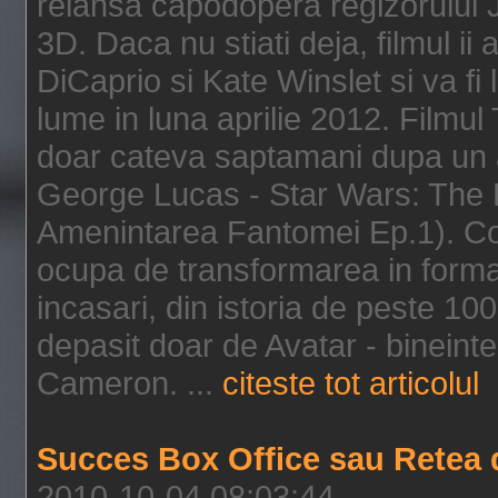
relansa capodopera regizorului J
3D. Daca nu stiati deja, filmul ii
DiCaprio si Kate Winslet si va fi
lume in luna aprilie 2012. Filmul
doar cateva saptamani dupa un al
George Lucas - Star Wars: The 
Amenintarea Fantomei Ep.1). Co
ocupa de transformarea in format 
incasari, din istoria de peste 10
depasit doar de Avatar - bineintel
Cameron. ...
citeste tot articolul
Succes Box Office sau Retea 
2010-10-04 08:03:44