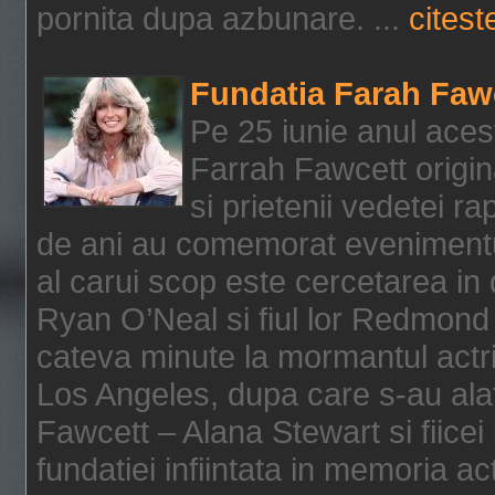
pornita dupa azbunare. ...
citeste
Fundatia Farah Faw
Pe 25 iunie anul acest
Farrah Fawcett origin
si prietenii vedetei r
de ani au comemorat evenimentul
al carui scop este cercetarea in
Ryan O’Neal si fiul lor Redmond
cateva minute la mormantul actri
Los Angeles, dupa care s-au alat
Fawcett – Alana Stewart si fiicei
fundatiei infiintata in memoria act