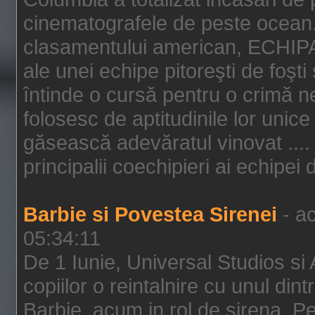
cinematografele de peste ocean.
clasamentului american, ECHIPA
ale unei echipe pitoreşti de foşti
întinde o cursă pentru o crimă n
folosesc de aptitudinile lor unic
găsească adevăratul vinovat .... 
principalii coechipieri ai echipei 
Barbie si Povestea Sirenei
- ac
05:34:11
De 1 Iunie, Universal Studios si
copiilor o reintalnire cu unul din
Barbie, acum in rol de sirena. Pei