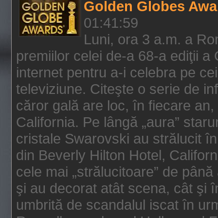
Golden Globes Awa
01:41:59
Luni, ora 3 a.m. a Ro
premiilor celei de-a 68-a ediţii a
internet pentru a-i celebra pe ce
televiziune. Citeşte o serie de i
căror gală are loc, în fiecare an,
California. Pe lângă „aura” star
cristale Swarovski au strălucit î
din Beverly Hilton Hotel, Califor
cele mai „strălucitoare” de până
şi au decorat atât scena, cât şi î
umbrită de scandalul iscat în urm