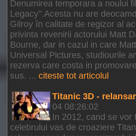
Denumirea temporara a noului f
Legacy".Acesta nu are deocamdat
Gilroy în calitate de regizor al a
privinta revenirii actorului Matt
Bourne, dar in cazul in care Mat
Universal Pictures, studiourile 
rezerva care costa in promovarea
sus. ...
citeste tot articolul
Titanic 3D - relansar
04 08:26:02
In 2012, cand se vor 
celebrului vas de croaziere Tita