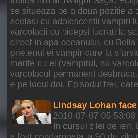
treilea film al Twilight Saga: Ec
se situeaza pe a doua pozitie a c
acelasi cu adolescentii vampiri lu
varcolacii cu bicepsi lucrati la s
direct in apa oceanului, cu Bell
prietenul ei vampir care la sfars
marite cu el (vampirul, nu varcol
varcolacul permanent desbracat 
e pe locul doi. Episodul trei, care
Lindsay Lohan face 
2010-07-07 05:53:08
In cursul zilei de ier
a fost condamnata la 90 de zile 