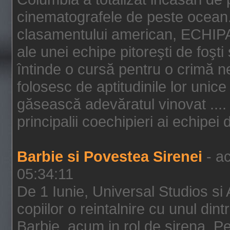
cinematografele de peste ocean.
clasamentului american, ECHIPA
ale unei echipe pitoreşti de foşti
întinde o cursă pentru o crimă n
folosesc de aptitudinile lor unic
găsească adevăratul vinovat .... 
principalii coechipieri ai echipei 
Barbie si Povestea Sirenei
- ac
05:34:11
De 1 Iunie, Universal Studios si
copiilor o reintalnire cu unul din
Barbie, acum in rol de sirena. Pei