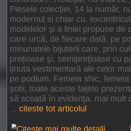
Piesele colecţiei, 14 la număr, n
modernul si chiar cu. excentricul.
modelelor şi a liniei propuse de
care urcă, de fiecare dată, pe p
minunatele bijuterii care, prin cu
preţioase şi. semipreţioase cu p
ţinuta vestimentară ale celor ma
pe podium. Femeia shic, femeia
şotii, toate aceste faţete prezent
să scoată în evidenţa, mai mult ca
...
citeste tot articolul