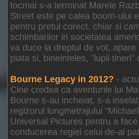
tocmai s-a terminat Marele Razbo
Street este pe calea boom-ului e
pentru pretul corect, chiar si c
schimbarilor in societatea ame
va duce la dreptul de vot, apare
piata si, bineinteles, "lupii tiner
Bourne Legacy in 2012?
- actu
Cine credea ca aventurile lui Ma
Bourne s-au incheiat, s-a inselat
regizorul lungmetrajului "Michael
Universal Pictures pentru a face 
conducerea regiei celui de-al pat