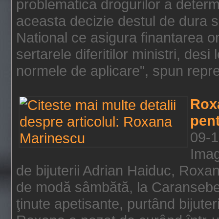
problematica drogurilor a determ
aceasta decizie destul de dura s
National ce asigura finantarea on
sertarele diferitilor ministri, des
normele de aplicare", spun repre
Rox
pent
09-1
Imag
de bijuterii Adrian Haiduc, Roxa
de modă sâmbătă, la Caransebeş
ţinute apetisante, purtând bijuter