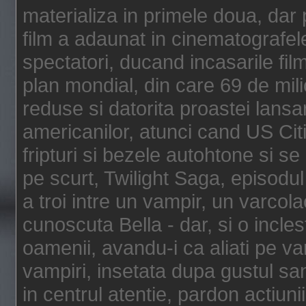
materializa in primele doua, dar p
film a adaunat in cinematografel
spectatori, ducand incasarile fi
plan mondial, din care 69 de mili
reduse si datorita proastei lansar
americanilor, atunci cand US Cit
fripturi si bezele autohtone si se
pe scurt, Twilight Saga, episod
a troi intre un vampir, un varcola
cunoscuta Bella - dar, si o incles
oamenii, avandu-i ca aliati pe va
vampiri, insetata dupa gustul san
in centrul atentie, pardon actiunii,