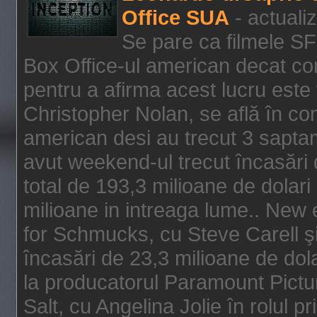
Office SUA
- actuali
Se pare ca filmele SF
Box Office-ul american decat com
pentru a afirma acest lucru este f
Christopher Nolan, se află în con
american desi au trecut 3 saptam
avut weekend-ul trecut încasări d
total de 193,3 milioane de dolari
milioane in intreaga lume.. New 
for Schmucks, cu Steve Carell şi 
încasări de 23,3 milioane de dola
la producatorul Paramount Pictur
Salt, cu Angelina Jolie în rolul 