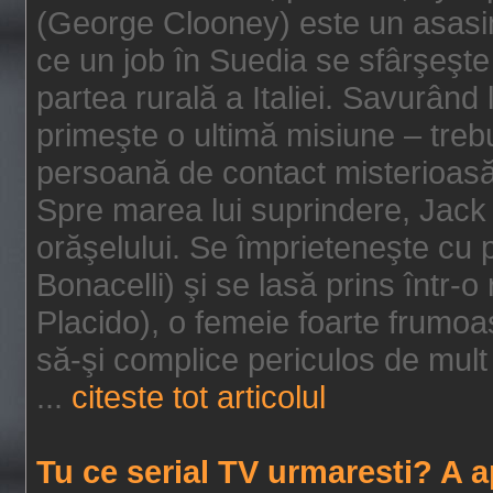
(George Clooney) este un asasin
ce un job în Suedia se sfârşeşte
partea rurală a Italiei. Savurând
primeşte o ultimă misiune – tre
persoană de contact misterioasă
Spre marea lui suprindere, Jack 
orăşelului. Se împrieteneşte cu p
Bonacelli) şi se lasă prins într-o
Placido), o femeie foarte frumoas
să-şi complice periculos de mult 
...
citeste tot articolul
Tu ce serial TV urmaresti? A 