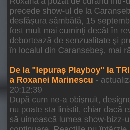
Roxana a pozat de curând într-u
precede show-ul de la Caransebe
desfăşura sâmbătă, 15 septembrie
fost mult mai cuminţi decât în r
debortează de senzualitate şi pr
în localul din Caransebeş, mai rău
De la "Iepuraș Playboy" la TR
a Roxanei Marinescu
- actuali
20:12:39
După cum ne-a obişnuit, designe
nu poate sta linistit, chiar dacă 
să uimească lumea show-bizz-ului
continuare. Reacţiile nu întârzie