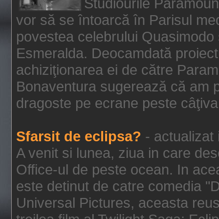
Studiourile Paramoun
vor să se întoarcă în Parisul me
povestea celebrului Quasimodo şi
Esmeralda. Deocamdată proiectu
achiziţionarea ei de către Param
Bonaventura sugerează că am p
dragoste pe ecrane peste câţiva 
Sfarsit de eclipsa?
- actualizat
A venit si lunea, ziua in care des
Office-ul de peste ocean. In ac
este detinut de catre comedia "
Universal Pictures, aceasta reus