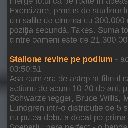
merge totul ca pe roate în aceas
Exorcizare, produs de studiouril
din salile de cinema cu 300.000 d
poziţia secundă, Takes. Suma to
dintre oameni este de 21.300.000
Stallone revine pe podium
- ac
03:50:51
Asa cum era de asteptat filmul ca
actiune de acum 10-20 de ani, p
Schwarzenegger, Bruce Willis, 
Lundgren intr-o distributie de 5 
nu putea debuta decat pe prima 
Scenariul pare perfect - o banda