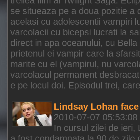
treilea film al Twilight Saga: Ec
se situeaza pe a doua pozitie a c
acelasi cu adolescentii vampiri lu
varcolacii cu bicepsi lucrati la s
direct in apa oceanului, cu Bell
prietenul ei vampir care la sfars
marite cu el (vampirul, nu varcol
varcolacul permanent desbracat 
e pe locul doi. Episodul trei, care
Lindsay Lohan face 
2010-07-07 05:53:08
In cursul zilei de ier
a fost condamnata la 90 de zile 