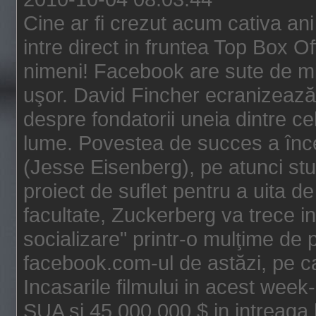
Cine ar fi crezut acum cativa an
intre direct in fruntea Top Box O
nimeni! Facebook are sute de mili
uşor. David Fincher ecranizează
despre fondatorii uneia dintre ce
lume. Povestea de succes a înc
(Jesse Eisenberg), pe atunci st
proiect de suflet pentru a uita de
facultate, Zuckerberg va trece i
socializare" printr-o mulţime de p
facebook.com-ul de astăzi, pe c
Incasarile filmului in acest wee
SUA si 45.000.000 $ in intreaga 