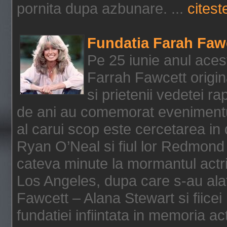
pornita dupa azbunare. ...
citeste
Fundatia Farah Faw
Pe 25 iunie anul acest
Farrah Fawcett origin
si prietenii vedetei r
de ani au comemorat evenimentul
al carui scop este cercetarea in
Ryan O’Neal si fiul lor Redmond
cateva minute la mormantul actri
Los Angeles, dupa care s-au alat
Fawcett – Alana Stewart si fiicei
fundatiei infiintata in memoria act