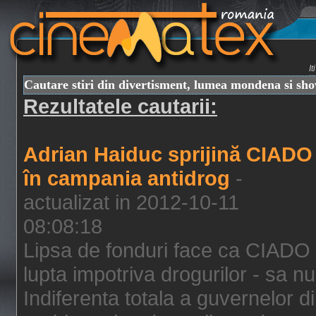
I
Cautare stiri din divertisment, lumea mondena si sh
Rezultatele cautarii:
Adrian Haiduc sprijină CIADO
în campania antidrog
-
actualizat in 2012-10-11
08:08:18
Lipsa de fonduri face ca CIADO 
lupta impotriva drogurilor - sa nu
Indiferenta totala a guvernelor d