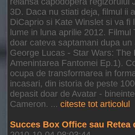
relansa capodopera regizorului J
3D. Daca nu stiati deja, filmul ii
DiCaprio si Kate Winslet si va fi
lume in luna aprilie 2012. Filmul
doar cateva saptamani dupa un al
George Lucas - Star Wars: The 
Amenintarea Fantomei Ep.1). Co
ocupa de transformarea in format 
incasari, din istoria de peste 10
depasit doar de Avatar - bineintel
Cameron. ...
citeste tot articolul
Succes Box Office sau Retea 
2010-10-04 08:03:44