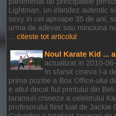
parteneriat de principalele person
Lightman, un irlandez autentic si 
sexy in cei aproape 35 de ani, s
urma de adevar sau minciuna nu l
...
citeste tot articolul
Noul Karate Kid ... 
actualizat in 2010-06
In sfarsit cineva l-a
prima pozitie a Box Office-ului de
e altul decat fiul printului din Be
taramuri chineze a celebrului Kar
profesorului fiind luat de Jackie
Columbia a totalizat incasari de