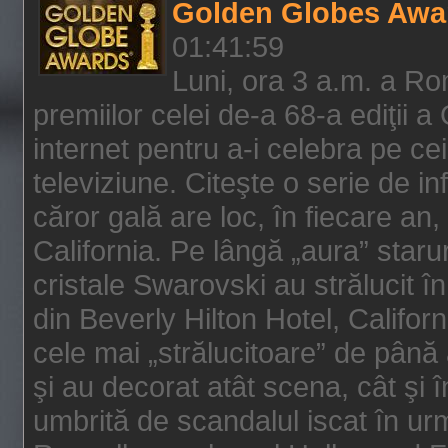
Golden Globes Awa
01:41:59
Luni, ora 3 a.m. a Ro
premiilor celei de-a 68-a ediţii a
internet pentru a-i celebra pe ce
televiziune. Citeşte o serie de i
căror gală are loc, în fiecare an,
California. Pe lângă „aura” star
cristale Swarovski au strălucit î
din Beverly Hilton Hotel, Califor
cele mai „strălucitoare” de până
şi au decorat atât scena, cât şi î
umbrită de scandalul iscat în urm