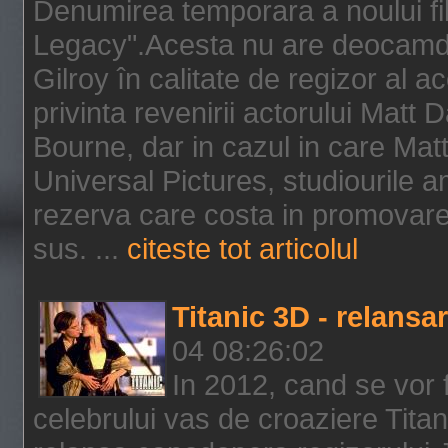
Denumirea temporara a noului f
Legacy".Acesta nu are deocamdat
Gilroy în calitate de regizor al a
privinta revenirii actorului Matt
Bourne, dar in cazul in care Mat
Universal Pictures, studiourile 
rezerva care costa in promovarea
sus. ...
citeste tot articolul
Titanic 3D - relansar
04 08:26:02
In 2012, cand se vor 
celebrului vas de croaziere Tita