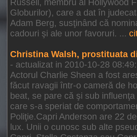
Russell, membru al Hollywood F
Globurilor), care a dat în judeca
Adam Berg, susţinând că nominal
cadouri şi ale unor favoruri. ...
ci
Christina Walsh, prostituata 
- actualizat in 2010-10-28 08:49
Actorul Charlie Sheen a fost ares
făcut ravagii într-o cameră de h
beat, se pare că şi sub influenţa 
care s-a speriat de comportamentu
Poliţie.Capri Anderson are 22 de 
lux. Unii o cunosc sub alte pseu