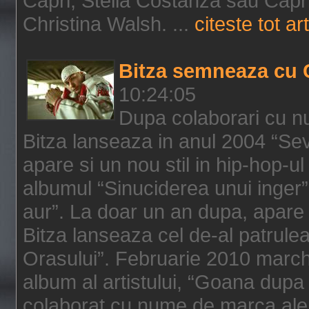
Capri, Stella Costanza sau Capri
Christina Walsh. ...
citeste tot art
Bitza semneaza cu 
10:24:05
Dupa colaborari cu n
Bitza lanseaza in anul 2004 “Sev
apare si un nou stil in hip-hop-u
albumul “Sinuciderea unui inger”,
aur”. La doar un an dupa, apare 
Bitza lanseaza cel de-al patrulea
Orasului”. Februarie 2010 marche
album al artistului, “Goana dupa f
colaborat cu nume de marca ale 