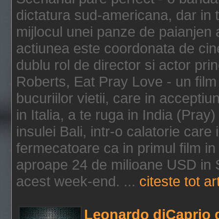
dictatura sud-americana, dar in t
mijlocul unei panze de paianjen a
actiunea este coordonata de cine
dublu rol de director si actor pri
Roberts, Eat Pray Love - un film
bucuriilor vietii, care in accepti
in Italia, a te ruga in India (Pra
insulei Bali, intr-o calatorie care 
fermecatoare ca in primul film in 
aproape 24 de milioane USD in S
acest week-end. ...
citeste tot ar
Leonardo diCaprio d