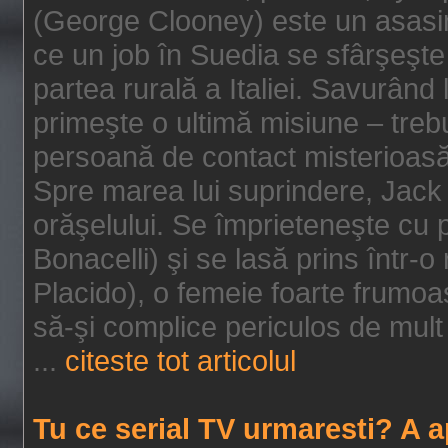
(George Clooney) este un asasin
ce un job în Suedia se sfârşeşte
partea rurală a Italiei. Savurând
primeşte o ultimă misiune – tre
persoană de contact misterioasă
Spre marea lui suprindere, Jack 
orăşelului. Se împrieteneşte cu p
Bonacelli) şi se lasă prins într-o
Placido), o femeie foarte frumoas
să-şi complice periculos de mult 
...
citeste tot articolul
Tu ce serial TV urmaresti? A 