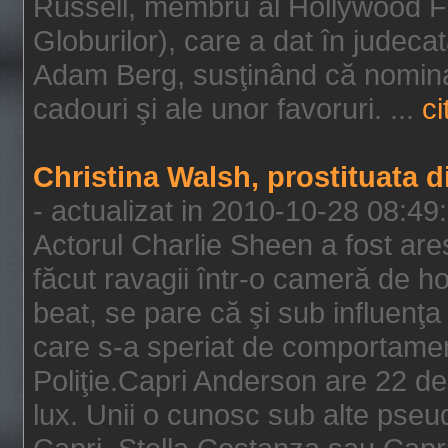
Russell, membru al Hollywood F
Globurilor), care a dat în judeca
Adam Berg, susţinând că nominal
cadouri şi ale unor favoruri. ...
ci
Christina Walsh, prostituata 
- actualizat in 2010-10-28 08:49
Actorul Charlie Sheen a fost ares
făcut ravagii într-o cameră de h
beat, se pare că şi sub influenţa 
care s-a speriat de comportamentu
Poliţie.Capri Anderson are 22 de 
lux. Unii o cunosc sub alte pseu