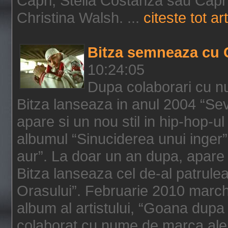
Capri, Stella Costanza sau Capri
Christina Walsh. ...
citeste tot art
Bitza semneaza cu 
10:24:05
Dupa colaborari cu n
Bitza lanseaza in anul 2004 “Sev
apare si un nou stil in hip-hop-u
albumul “Sinuciderea unui inger”,
aur”. La doar un an dupa, apare 
Bitza lanseaza cel de-al patrulea
Orasului”. Februarie 2010 marche
album al artistului, “Goana dupa f
colaborat cu nume de marca ale 