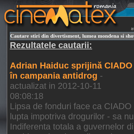
I
Cautare stiri din divertisment, lumea mondena si sh
Rezultatele cautarii:
Adrian Haiduc sprijină CIADO
în campania antidrog
-
actualizat in 2012-10-11
08:08:18
Lipsa de fonduri face ca CIADO 
lupta impotriva drogurilor - sa nu
Indiferenta totala a guvernelor d