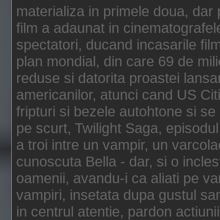
materializa in primele doua, dar p
film a adaunat in cinematografel
spectatori, ducand incasarile fi
plan mondial, din care 69 de mili
reduse si datorita proastei lansar
americanilor, atunci cand US Cit
fripturi si bezele autohtone si se
pe scurt, Twilight Saga, episod
a troi intre un vampir, un varcola
cunoscuta Bella - dar, si o incles
oamenii, avandu-i ca aliati pe va
vampiri, insetata dupa gustul san
in centrul atentie, pardon actiunii,