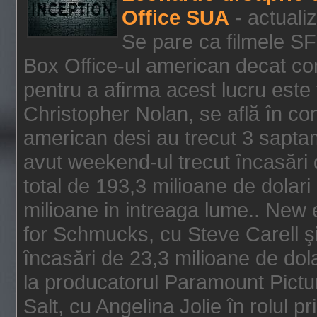
Office SUA
- actuali
Se pare ca filmele SF
Box Office-ul american decat com
pentru a afirma acest lucru este f
Christopher Nolan, se află în con
american desi au trecut 3 saptam
avut weekend-ul trecut încasări d
total de 193,3 milioane de dolari
milioane in intreaga lume.. New 
for Schmucks, cu Steve Carell şi 
încasări de 23,3 milioane de dola
la producatorul Paramount Pictur
Salt, cu Angelina Jolie în rolul 