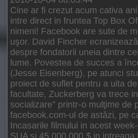
Cine ar fi crezut acum cativa an
intre direct in fruntea Top Box O
nimeni! Facebook are sute de mili
uşor. David Fincher ecranizează
despre fondatorii uneia dintre ce
lume. Povestea de succes a înc
(Jesse Eisenberg), pe atunci st
proiect de suflet pentru a uita de
facultate, Zuckerberg va trece i
socializare" printr-o mulţime de p
facebook.com-ul de astăzi, pe c
Incasarile filmului in acest wee
SUA si 45.000.000 $ in intreaga 