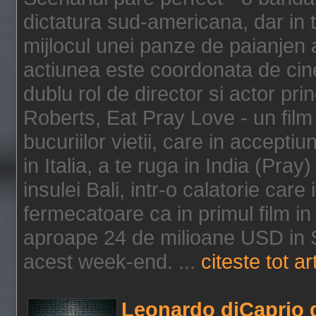
dictatura sud-americana, dar in t
mijlocul unei panze de paianjen a
actiunea este coordonata de cine
dublu rol de director si actor pri
Roberts, Eat Pray Love - un film
bucuriilor vietii, care in accepti
in Italia, a te ruga in India (Pra
insulei Bali, intr-o calatorie care 
fermecatoare ca in primul film in 
aproape 24 de milioane USD in S
acest week-end. ...
citeste tot ar
Leonardo diCaprio d