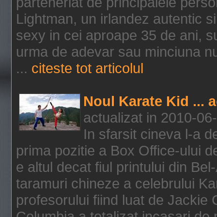
parteneriat de principalele person
Lightman, un irlandez autentic si 
sexy in cei aproape 35 de ani, s
urma de adevar sau minciuna nu l
...
citeste tot articolul
Noul Karate Kid ... 
actualizat in 2010-06
In sfarsit cineva l-a
prima pozitie a Box Office-ului de
e altul decat fiul printului din Be
taramuri chineze a celebrului Kar
profesorului fiind luat de Jackie
Columbia a totalizat incasari de