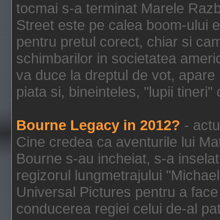
tocmai s-a terminat Marele Razbo
Street este pe calea boom-ului e
pentru pretul corect, chiar si c
schimbarilor in societatea ame
va duce la dreptul de vot, apare
piata si, bineinteles, "lupii tiner
Bourne Legacy in 2012?
- actu
Cine credea ca aventurile lui Ma
Bourne s-au incheiat, s-a inselat
regizorul lungmetrajului "Michael
Universal Pictures pentru a face 
conducerea regiei celui de-al pat