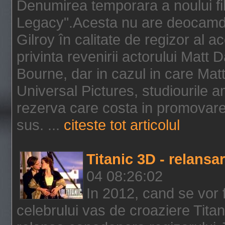
Denumirea temporara a noului f
Legacy".Acesta nu are deocamdat
Gilroy în calitate de regizor al a
privinta revenirii actorului Matt
Bourne, dar in cazul in care Mat
Universal Pictures, studiourile 
rezerva care costa in promovarea
sus. ...
citeste tot articolul
Titanic 3D - relansar
04 08:26:02
In 2012, cand se vor 
celebrului vas de croaziere Tita