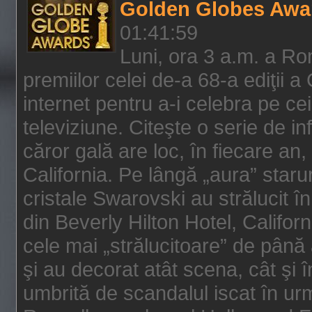
Golden Globes Awa
01:41:59
Luni, ora 3 a.m. a Ro
premiilor celei de-a 68-a ediţii a
internet pentru a-i celebra pe ce
televiziune. Citeşte o serie de i
căror gală are loc, în fiecare an,
California. Pe lângă „aura” star
cristale Swarovski au strălucit î
din Beverly Hilton Hotel, Califor
cele mai „strălucitoare” de până
şi au decorat atât scena, cât şi î
umbrită de scandalul iscat în urm