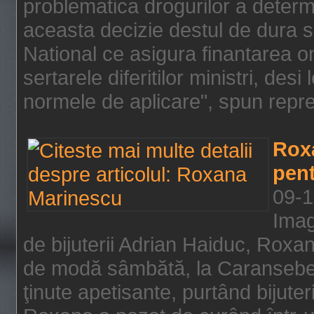
problematica drogurilor a determ
aceasta decizie destul de dura s
National ce asigura finantarea on
sertarele diferitilor ministri, des
normele de aplicare", spun repre
Rox
pent
09-1
Imag
de bijuterii Adrian Haiduc, Roxa
de modă sâmbătă, la Caransebeş
ţinute apetisante, purtând bijuter