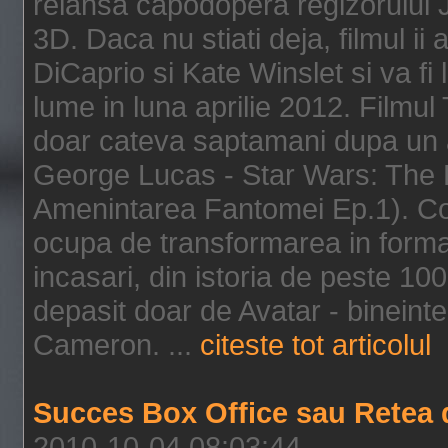
relansa capodopera regizorului J
3D. Daca nu stiati deja, filmul ii
DiCaprio si Kate Winslet si va fi
lume in luna aprilie 2012. Filmul
doar cateva saptamani dupa un al
George Lucas - Star Wars: The 
Amenintarea Fantomei Ep.1). Co
ocupa de transformarea in format 
incasari, din istoria de peste 10
depasit doar de Avatar - bineintel
Cameron. ...
citeste tot articolul
Succes Box Office sau Retea 
2010-10-04 08:03:44