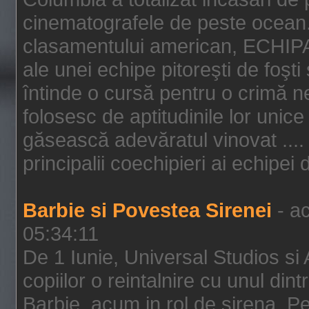
cinematografele de peste ocean.
clasamentului american, ECHIPA
ale unei echipe pitoreşti de foşti
întinde o cursă pentru o crimă n
folosesc de aptitudinile lor unic
găsească adevăratul vinovat .... 
principalii coechipieri ai echipei 
Barbie si Povestea Sirenei
- ac
05:34:11
De 1 Iunie, Universal Studios si
copiilor o reintalnire cu unul din
Barbie, acum in rol de sirena. Pei