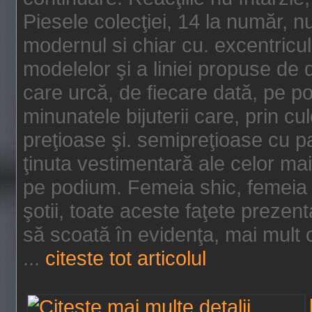
Piesele colecţiei, 14 la număr, n
modernul si chiar cu. excentricul.
modelelor şi a liniei propuse de
care urcă, de fiecare dată, pe p
minunatele bijuterii care, prin cu
preţioase şi. semipreţioase cu p
ţinuta vestimentară ale celor ma
pe podium. Femeia shic, femeia
şotii, toate aceste faţete prezent
să scoată în evidenţa, mai mult ca
...
citeste tot articolul