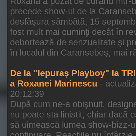
Roxana a pozat de curând într-u
precede show-ul de la Caransebe
desfăşura sâmbătă, 15 septembrie
fost mult mai cuminţi decât în r
debortează de senzualitate şi pr
în localul din Caransebeş, mai rău
De la "Iepuraș Playboy" la TR
a Roxanei Marinescu
- actuali
20:12:39
După cum ne-a obişnuit, designe
nu poate sta linistit, chiar dacă 
să uimească lumea show-bizz-ului
continuare. Reacţiile nu întârzie