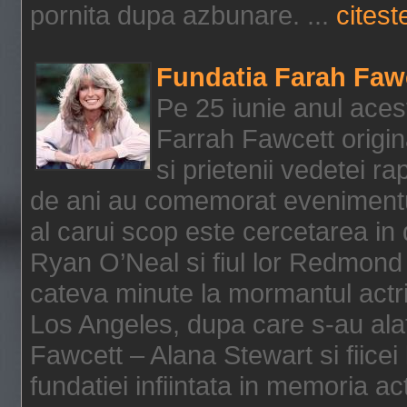
pornita dupa azbunare. ...
citeste
Fundatia Farah Faw
Pe 25 iunie anul acest
Farrah Fawcett origin
si prietenii vedetei r
de ani au comemorat evenimentul
al carui scop este cercetarea in
Ryan O’Neal si fiul lor Redmond
cateva minute la mormantul actri
Los Angeles, dupa care s-au alat
Fawcett – Alana Stewart si fiicei
fundatiei infiintata in memoria act