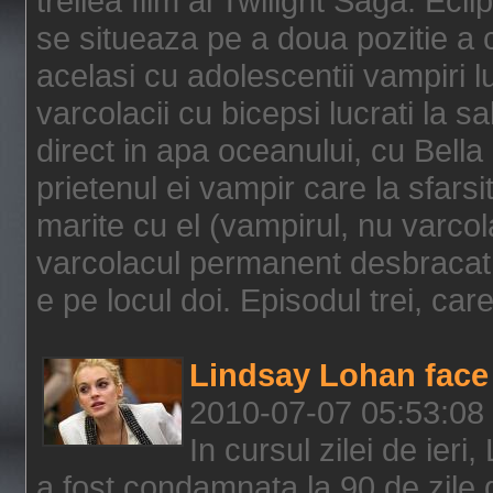
treilea film al Twilight Saga: Ec
se situeaza pe a doua pozitie a c
acelasi cu adolescentii vampiri lu
varcolacii cu bicepsi lucrati la s
direct in apa oceanului, cu Bell
prietenul ei vampir care la sfars
marite cu el (vampirul, nu varcol
varcolacul permanent desbracat 
e pe locul doi. Episodul trei, care
Lindsay Lohan face 
2010-07-07 05:53:08
In cursul zilei de ier
a fost condamnata la 90 de zile 