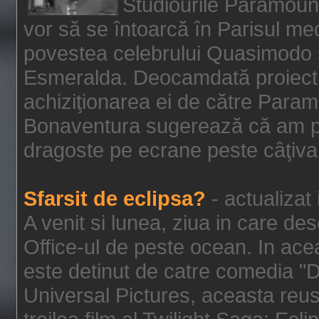
Studiourile Paramoun
vor să se întoarcă în Parisul me
povestea celebrului Quasimodo şi
Esmeralda. Deocamdată proiectu
achiziţionarea ei de către Param
Bonaventura sugerează că am p
dragoste pe ecrane peste câţiva 
Sfarsit de eclipsa?
- actualizat
A venit si lunea, ziua in care des
Office-ul de peste ocean. In ac
este detinut de catre comedia "
Universal Pictures, aceasta reus