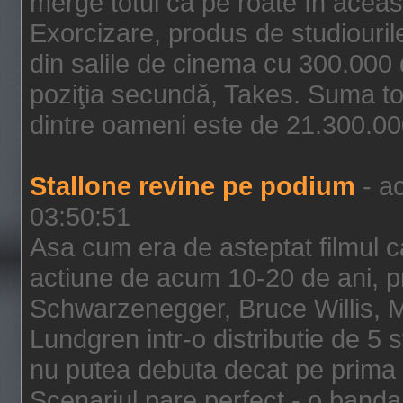
merge totul ca pe roate în aceas
Exorcizare, produs de studiouril
din salile de cinema cu 300.000 d
poziţia secundă, Takes. Suma to
dintre oameni este de 21.300.000
Stallone revine pe podium
- ac
03:50:51
Asa cum era de asteptat filmul ca
actiune de acum 10-20 de ani, p
Schwarzenegger, Bruce Willis, 
Lundgren intr-o distributie de 5 
nu putea debuta decat pe prima 
Scenariul pare perfect - o banda