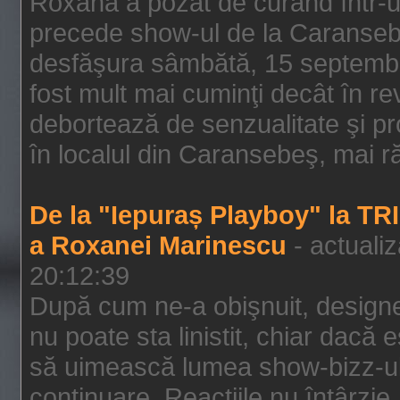
Roxana a pozat de curând într-u
precede show-ul de la Caransebe
desfăşura sâmbătă, 15 septembrie
fost mult mai cuminţi decât în r
debortează de senzualitate şi pr
în localul din Caransebeş, mai rău
De la "Iepuraș Playboy" la TR
a Roxanei Marinescu
- actuali
20:12:39
După cum ne-a obişnuit, designe
nu poate sta linistit, chiar dacă 
să uimească lumea show-bizz-ului
continuare. Reacţiile nu întârzie