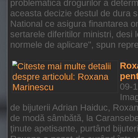
problematica drogurilor a determ
aceasta decizie destul de dura s
National ce asigura finantarea on
sertarele diferitilor ministri, des
normele de aplicare", spun repre
Rox
pent
09-1
Imag
de bijuterii Adrian Haiduc, Roxa
de modă sâmbătă, la Caransebeş
ţinute apetisante, purtând bijuter