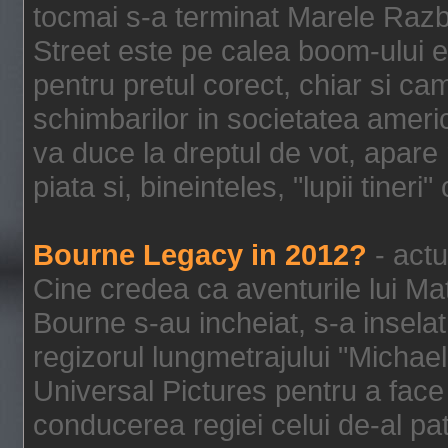
tocmai s-a terminat Marele Razbo
Street este pe calea boom-ului e
pentru pretul corect, chiar si c
schimbarilor in societatea ame
va duce la dreptul de vot, apare
piata si, bineinteles, "lupii tiner
Bourne Legacy in 2012?
- actu
Cine credea ca aventurile lui Ma
Bourne s-au incheiat, s-a inselat
regizorul lungmetrajului "Michael
Universal Pictures pentru a face 
conducerea regiei celui de-al pat