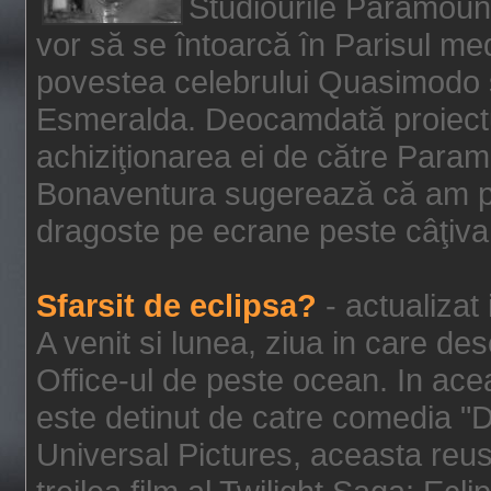
Studiourile Paramoun
vor să se întoarcă în Parisul me
povestea celebrului Quasimodo şi
Esmeralda. Deocamdată proiectu
achiziţionarea ei de către Param
Bonaventura sugerează că am p
dragoste pe ecrane peste câţiva 
Sfarsit de eclipsa?
- actualizat
A venit si lunea, ziua in care des
Office-ul de peste ocean. In ac
este detinut de catre comedia "
Universal Pictures, aceasta reus