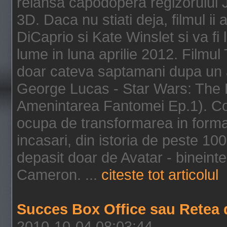
relansa capodopera regizorului J
3D. Daca nu stiati deja, filmul ii
DiCaprio si Kate Winslet si va fi
lume in luna aprilie 2012. Filmul
doar cateva saptamani dupa un al
George Lucas - Star Wars: The 
Amenintarea Fantomei Ep.1). Co
ocupa de transformarea in format 
incasari, din istoria de peste 10
depasit doar de Avatar - bineintel
Cameron. ...
citeste tot articolul
Succes Box Office sau Retea 
2010-10-04 08:03:44