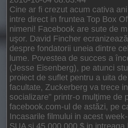
Cine ar fi crezut acum cativa an
intre direct in fruntea Top Box O
nimeni! Facebook are sute de mili
uşor. David Fincher ecranizează
despre fondatorii uneia dintre ce
lume. Povestea de succes a înc
(Jesse Eisenberg), pe atunci st
proiect de suflet pentru a uita de
facultate, Zuckerberg va trece i
socializare" printr-o mulţime de p
facebook.com-ul de astăzi, pe c
Incasarile filmului in acest wee
SUA si 45.000.000 $ in intreaga 