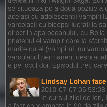
treilea film al Twilight Saga: Ec
se situeaza pe a doua pozitie a c
acelasi cu adolescentii vampiri lu
varcolacii cu bicepsi lucrati la s
direct in apa oceanului, cu Bell
prietenul ei vampir care la sfars
marite cu el (vampirul, nu varcol
varcolacul permanent desbracat 
e pe locul doi. Episodul trei, care
Lindsay Lohan face 
2010-07-07 05:53:08
In cursul zilei de ier
a fost condamnata la 90 de zile 