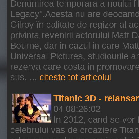
Denumirea temporara a noului f
Legacy".Acesta nu are deocamdat
Gilroy în calitate de regizor al a
privinta revenirii actorului Matt
Bourne, dar in cazul in care Mat
Universal Pictures, studiourile 
rezerva care costa in promovarea
sus. ...
citeste tot articolul
Titanic 3D - relansar
04 08:26:02
In 2012, cand se vor 
celebrului vas de croaziere Tita