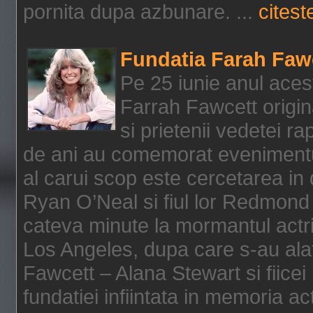
pornita dupa azbunare. ...
citeste
Fundatia Farah Faw
Pe 25 iunie anul acest
Farrah Fawcett origin
si prietenii vedetei r
de ani au comemorat evenimentul
al carui scop este cercetarea in
Ryan O’Neal si fiul lor Redmond
cateva minute la mormantul actri
Los Angeles, dupa care s-au alat
Fawcett – Alana Stewart si fiicei
fundatiei infiintata in memoria act