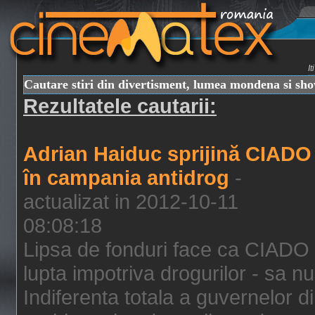
I
Cautare stiri din divertisment, lumea mondena si sh
Rezultatele cautarii:
Adrian Haiduc sprijină CIADO
în campania antidrog
-
actualizat in 2012-10-11
08:08:18
Lipsa de fonduri face ca CIADO 
lupta impotriva drogurilor - sa nu
Indiferenta totala a guvernelor d