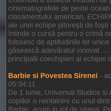
cinematografele de peste ocean.
clasamentului american, ECHIPA
ale unei echipe pitoreşti de foşti
întinde o cursă pentru o crimă n
folosesc de aptitudinile lor unic
găsească adevăratul vinovat .... 
principalii coechipieri ai echipei 
Barbie si Povestea Sirenei
- ac
05:34:11
De 1 Iunie, Universal Studios si
copiilor o reintalnire cu unul din
Barbie, acum in rol de sirena. Pei