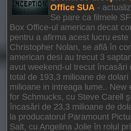
Office SUA
- actuali
Se pare ca filmele SF
Box Office-ul american decat com
pentru a afirma acest lucru este f
Christopher Nolan, se află în con
american desi au trecut 3 saptam
avut weekend-ul trecut încasări d
total de 193,3 milioane de dolari
milioane in intreaga lume.. New 
for Schmucks, cu Steve Carell şi 
încasări de 23,3 milioane de dola
la producatorul Paramount Pictur
Salt, cu Angelina Jolie în rolul 