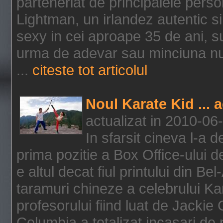
parteneriat de principalele person
Lightman, un irlandez autentic si 
sexy in cei aproape 35 de ani, s
urma de adevar sau minciuna nu l
...
citeste tot articolul
Noul Karate Kid ... 
actualizat in 2010-06
In sfarsit cineva l-a
prima pozitie a Box Office-ului de
e altul decat fiul printului din Be
taramuri chineze a celebrului Kar
profesorului fiind luat de Jackie
Columbia a totalizat incasari de