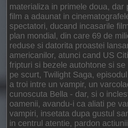
materializa in primele doua, dar p
film a adaunat in cinematografel
spectatori, ducand incasarile fi
plan mondial, din care 69 de mili
reduse si datorita proastei lansar
americanilor, atunci cand US Cit
fripturi si bezele autohtone si se
pe scurt, Twilight Saga, episod
a troi intre un vampir, un varcola
cunoscuta Bella - dar, si o incles
oamenii, avandu-i ca aliati pe va
vampiri, insetata dupa gustul san
in centrul atentie, pardon actiunii,