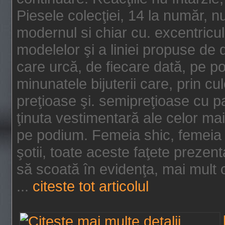
Piesele colecţiei, 14 la număr, n
modernul si chiar cu. excentricul.
modelelor şi a liniei propuse de
care urcă, de fiecare dată, pe p
minunatele bijuterii care, prin cu
preţioase şi. semipreţioase cu p
ţinuta vestimentară ale celor ma
pe podium. Femeia shic, femeia
şotii, toate aceste faţete prezent
să scoată în evidenţa, mai mult ca
...
citeste tot articolul