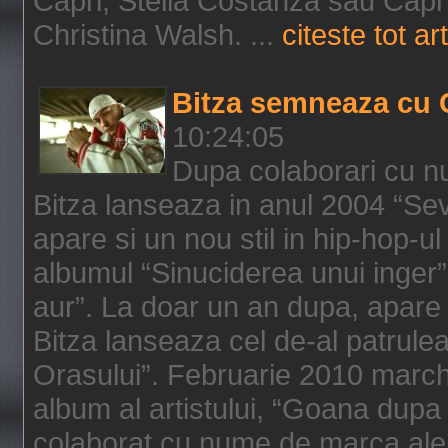
Capri, Stella Costanza sau Capri
Christina Walsh. ...
citeste tot art
Bitza semneaza cu 
10:24:05
Dupa colaborari cu n
Bitza lanseaza in anul 2004 “Sev
apare si un nou stil in hip-hop-u
albumul “Sinuciderea unui inger”,
aur”. La doar un an dupa, apare 
Bitza lanseaza cel de-al patrulea
Orasului”. Februarie 2010 marche
album al artistului, “Goana dupa f
colaborat cu nume de marca ale 