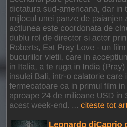
dictatura sud-americana, dar in t
mijlocul unei panze de paianjen a
actiunea este coordonata de cine
dublu rol de director si actor pri
Roberts, Eat Pray Love - un film
bucuriilor vietii, care in accepti
in Italia, a te ruga in India (Pra
insulei Bali, intr-o calatorie care 
fermecatoare ca in primul film in 
aproape 24 de milioane USD in S
acest week-end. ...
citeste tot ar
Leonardo diCaprio d