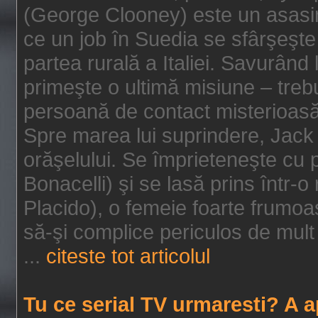
(George Clooney) este un asasin
ce un job în Suedia se sfârşeşte
partea rurală a Italiei. Savurând
primeşte o ultimă misiune – tre
persoană de contact misterioasă
Spre marea lui suprindere, Jack 
orăşelului. Se împrieteneşte cu p
Bonacelli) şi se lasă prins într-o
Placido), o femeie foarte frumoas
să-şi complice periculos de mult 
...
citeste tot articolul
Tu ce serial TV urmaresti? A 