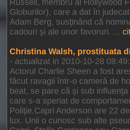
Russell, membru al Hollywood F
Globurilor), care a dat în judeca
Adam Berg, susţinând că nominal
cadouri şi ale unor favoruri. ...
ci
Christina Walsh, prostituata 
- actualizat in 2010-10-28 08:49
Actorul Charlie Sheen a fost ares
făcut ravagii într-o cameră de h
beat, se pare că şi sub influenţa 
care s-a speriat de comportamentu
Poliţie.Capri Anderson are 22 de 
lux. Unii o cunosc sub alte pseu