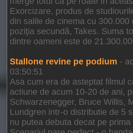
merge totul ca pe roate în aceas
Exorcizare, produs de studiouril
din salile de cinema cu 300.000 d
poziţia secundă, Takes. Suma to
dintre oameni este de 21.300.000
Stallone revine pe podium
- ac
03:50:51
Asa cum era de asteptat filmul ca
actiune de acum 10-20 de ani, p
Schwarzenegger, Bruce Willis, 
Lundgren intr-o distributie de 5 
nu putea debuta decat pe prima 
Scenariul pare perfect - o banda