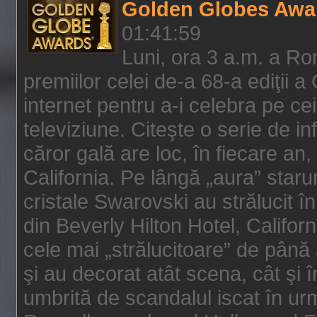
Golden Globes Awa
01:41:59
Luni, ora 3 a.m. a Ro
premiilor celei de-a 68-a ediţii a
internet pentru a-i celebra pe ce
televiziune. Citeşte o serie de i
căror gală are loc, în fiecare an,
California. Pe lângă „aura” star
cristale Swarovski au strălucit î
din Beverly Hilton Hotel, Califor
cele mai „strălucitoare” de până
şi au decorat atât scena, cât şi î
umbrită de scandalul iscat în urm