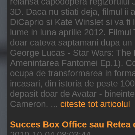
relansa capodopera regizorului J
3D. Daca nu stiati deja, filmul ii
DiCaprio si Kate Winslet si va fi
lume in luna aprilie 2012. Filmul
doar cateva saptamani dupa un al
George Lucas - Star Wars: The 
Amenintarea Fantomei Ep.1). Co
ocupa de transformarea in format 
incasari, din istoria de peste 10
depasit doar de Avatar - bineintel
Cameron. ...
citeste tot articolul
Succes Box Office sau Retea 
2010-10-04 08:03:44