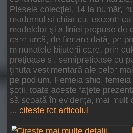
Piesele colecţiei, 14 la număr, n
modernul si chiar cu. excentricul.
modelelor şi a liniei propuse de
care urcă, de fiecare dată, pe p
minunatele bijuterii care, prin cu
preţioase şi. semipreţioase cu p
ţinuta vestimentară ale celor ma
pe podium. Femeia shic, femeia
şotii, toate aceste faţete prezent
să scoată în evidenţa, mai mult ca
...
citeste tot articolul