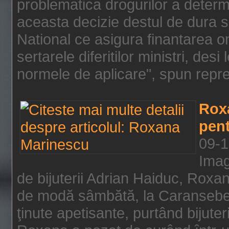
problematica drogurilor a determ
aceasta decizie destul de dura s
National ce asigura finantarea on
sertarele diferitilor ministri, des
normele de aplicare", spun repre
Rox
pent
09-1
Imag
de bijuterii Adrian Haiduc, Roxa
de modă sâmbătă, la Caransebeş
ţinute apetisante, purtând bijuter