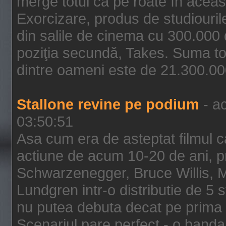
merge totul ca pe roate în aceas
Exorcizare, produs de studiouril
din salile de cinema cu 300.000 d
poziţia secundă, Takes. Suma to
dintre oameni este de 21.300.000
Stallone revine pe podium
- ac
03:50:51
Asa cum era de asteptat filmul ca
actiune de acum 10-20 de ani, p
Schwarzenegger, Bruce Willis, 
Lundgren intr-o distributie de 5 
nu putea debuta decat pe prima 
Scenariul pare perfect - o banda