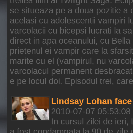
treilea film al Twilight Saga: Ec
se situeaza pe a doua pozitie a c
acelasi cu adolescentii vampiri lu
varcolacii cu bicepsi lucrati la s
direct in apa oceanului, cu Bell
prietenul ei vampir care la sfars
marite cu el (vampirul, nu varcol
varcolacul permanent desbracat 
e pe locul doi. Episodul trei, care
Lindsay Lohan face 
2010-07-07 05:53:08
In cursul zilei de ier
a fost condamnata la 90 de zile 