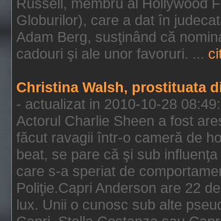
Russell, membru al Hollywood F
Globurilor), care a dat în judeca
Adam Berg, susţinând că nominal
cadouri şi ale unor favoruri. ...
ci
Christina Walsh, prostituata 
- actualizat in 2010-10-28 08:49
Actorul Charlie Sheen a fost ares
făcut ravagii într-o cameră de h
beat, se pare că şi sub influenţa 
care s-a speriat de comportamentu
Poliţie.Capri Anderson are 22 de 
lux. Unii o cunosc sub alte pseu