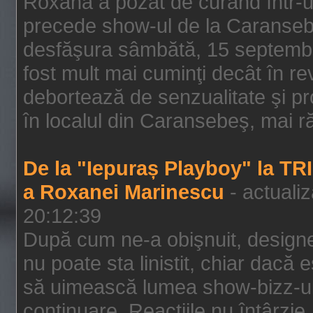
Roxana a pozat de curând într-u
precede show-ul de la Caransebe
desfăşura sâmbătă, 15 septembrie
fost mult mai cuminţi decât în r
debortează de senzualitate şi pr
în localul din Caransebeş, mai rău
De la "Iepuraș Playboy" la TR
a Roxanei Marinescu
- actuali
20:12:39
După cum ne-a obişnuit, designe
nu poate sta linistit, chiar dacă 
să uimească lumea show-bizz-ului
continuare. Reacţiile nu întârzie