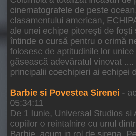
cinematografele de peste ocean.
clasamentului american, ECHIPA
ale unei echipe pitoreşti de foşti
întinde o cursă pentru o crimă n
folosesc de aptitudinile lor unic
găsească adevăratul vinovat .... 
principalii coechipieri ai echipei 
Barbie si Povestea Sirenei
- ac
05:34:11
De 1 Iunie, Universal Studios si
copiilor o reintalnire cu unul din
Barbie, acum in rol de sirena. Pei