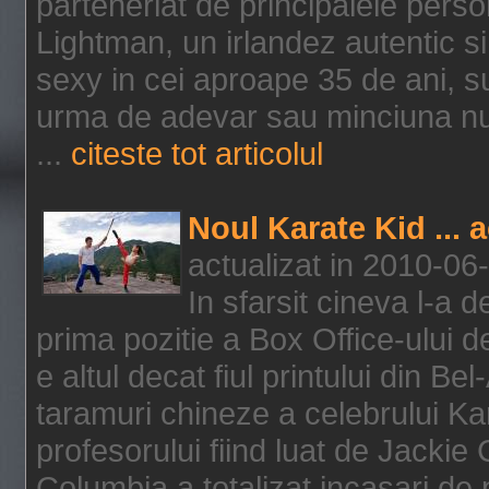
parteneriat de principalele person
Lightman, un irlandez autentic si 
sexy in cei aproape 35 de ani, s
urma de adevar sau minciuna nu l
...
citeste tot articolul
Noul Karate Kid ... 
actualizat in 2010-06
In sfarsit cineva l-a
prima pozitie a Box Office-ului de
e altul decat fiul printului din Be
taramuri chineze a celebrului Kar
profesorului fiind luat de Jackie
Columbia a totalizat incasari de