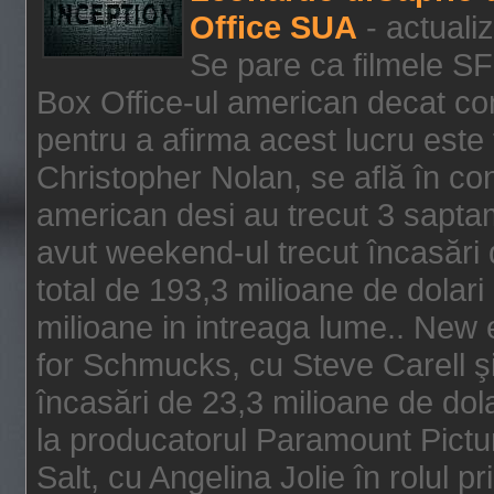
Office SUA
- actuali
Se pare ca filmele SF
Box Office-ul american decat com
pentru a afirma acest lucru este f
Christopher Nolan, se află în con
american desi au trecut 3 saptam
avut weekend-ul trecut încasări d
total de 193,3 milioane de dolari
milioane in intreaga lume.. New 
for Schmucks, cu Steve Carell şi 
încasări de 23,3 milioane de dola
la producatorul Paramount Pictur
Salt, cu Angelina Jolie în rolul 