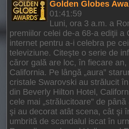
Golden Globes Awa
01:41:59
Luni, ora 3 a.m. a Ro
premiilor celei de-a 68-a ediţii a
internet pentru a-i celebra pe ce
televiziune. Citeşte o serie de i
căror gală are loc, în fiecare an,
California. Pe lângă „aura” star
cristale Swarovski au strălucit î
din Beverly Hilton Hotel, Califor
cele mai „strălucitoare” de până
şi au decorat atât scena, cât şi î
umbrită de scandalul iscat în urm