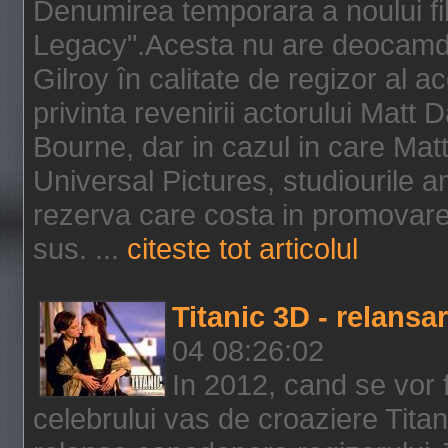
Denumirea temporara a noului f
Legacy".Acesta nu are deocamdat
Gilroy în calitate de regizor al a
privinta revenirii actorului Matt
Bourne, dar in cazul in care Mat
Universal Pictures, studiourile 
rezerva care costa in promovarea
sus. ...
citeste tot articolul
Titanic 3D - relansar
04 08:26:02
In 2012, cand se vor 
celebrului vas de croaziere Tita