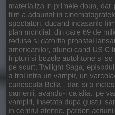
materializa in primele doua, dar p
film a adaunat in cinematografel
spectatori, ducand incasarile fi
plan mondial, din care 69 de mili
reduse si datorita proastei lansar
americanilor, atunci cand US Cit
fripturi si bezele autohtone si se
pe scurt, Twilight Saga, episod
a troi intre un vampir, un varcola
cunoscuta Bella - dar, si o incles
oamenii, avandu-i ca aliati pe va
vampiri, insetata dupa gustul san
in centrul atentie, pardon actiunii,