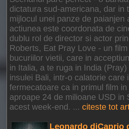
dictatura sud-americana, dar in t
mijlocul unei panze de paianjen a
actiunea este coordonata de cine
dublu rol de director si actor pri
Roberts, Eat Pray Love - un film
bucuriilor vietii, care in accepti
in Italia, a te ruga in India (Pra
insulei Bali, intr-o calatorie care 
fermecatoare ca in primul film in 
aproape 24 de milioane USD in S
acest week-end. ...
citeste tot ar
Leonardo diCaprio d