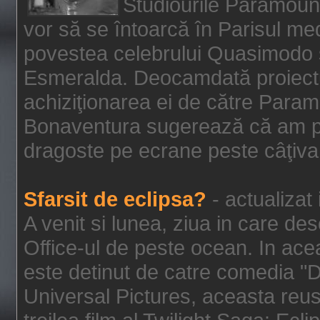
Studiourile Paramoun
vor să se întoarcă în Parisul me
povestea celebrului Quasimodo şi
Esmeralda. Deocamdată proiectu
achiziţionarea ei de către Param
Bonaventura sugerează că am p
dragoste pe ecrane peste câţiva 
Sfarsit de eclipsa?
- actualizat
A venit si lunea, ziua in care des
Office-ul de peste ocean. In ac
este detinut de catre comedia "
Universal Pictures, aceasta reus