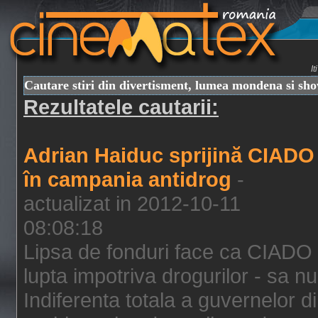
I
Cautare stiri din divertisment, lumea mondena si sh
Rezultatele cautarii:
Adrian Haiduc sprijină CIADO
în campania antidrog
-
actualizat in 2012-10-11
08:08:18
Lipsa de fonduri face ca CIADO 
lupta impotriva drogurilor - sa nu
Indiferenta totala a guvernelor d