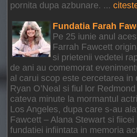
pornita dupa azbunare. ...
citeste
Fundatia Farah Faw
Pe 25 iunie anul acest
Farrah Fawcett origin
si prietenii vedetei r
de ani au comemorat evenimentul
al carui scop este cercetarea in
Ryan O’Neal si fiul lor Redmond
cateva minute la mormantul actri
Los Angeles, dupa care s-au alat
Fawcett – Alana Stewart si fiicei
fundatiei infiintata in memoria act