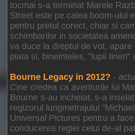
tocmai s-a terminat Marele Razbo
Street este pe calea boom-ului e
pentru pretul corect, chiar si c
schimbarilor in societatea ame
va duce la dreptul de vot, apare
piata si, bineinteles, "lupii tiner
Bourne Legacy in 2012?
- actu
Cine credea ca aventurile lui Ma
Bourne s-au incheiat, s-a inselat
regizorul lungmetrajului "Michael
Universal Pictures pentru a face 
conducerea regiei celui de-al pat