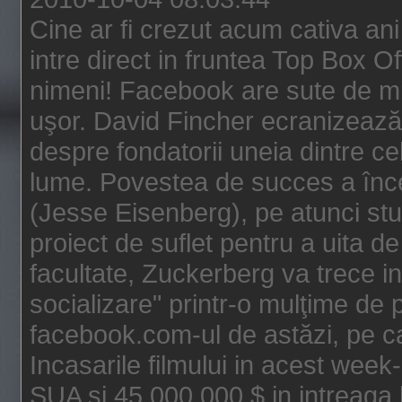
Cine ar fi crezut acum cativa an
intre direct in fruntea Top Box O
nimeni! Facebook are sute de mili
uşor. David Fincher ecranizează
despre fondatorii uneia dintre ce
lume. Povestea de succes a înc
(Jesse Eisenberg), pe atunci st
proiect de suflet pentru a uita de
facultate, Zuckerberg va trece i
socializare" printr-o mulţime de p
facebook.com-ul de astăzi, pe c
Incasarile filmului in acest wee
SUA si 45.000.000 $ in intreaga 