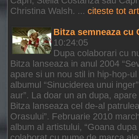
Capri, Stella Costanza sau Capri
Christina Walsh. ...
citeste tot art
Bitza semneaza cu 
10:24:05
Dupa colaborari cu n
Bitza lanseaza in anul 2004 “Sev
apare si un nou stil in hip-hop-u
albumul “Sinuciderea unui inger”,
aur”. La doar un an dupa, apare 
Bitza lanseaza cel de-al patrulea
Orasului”. Februarie 2010 marche
album al artistului, “Goana dupa f
colaborat cu nume de marca ale 