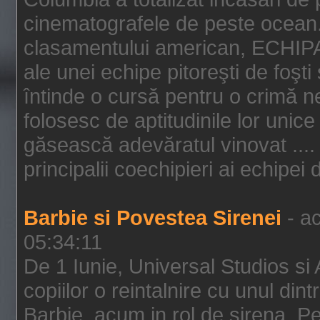
cinematografele de peste ocean.
clasamentului american, ECHIPA
ale unei echipe pitoreşti de foşti
întinde o cursă pentru o crimă n
folosesc de aptitudinile lor unic
găsească adevăratul vinovat .... 
principalii coechipieri ai echipei 
Barbie si Povestea Sirenei
- ac
05:34:11
De 1 Iunie, Universal Studios si
copiilor o reintalnire cu unul din
Barbie, acum in rol de sirena. Pei