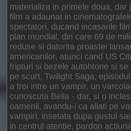
materializa in primele doua, dar p
film a adaunat in cinematografel
spectatori, ducand incasarile fi
plan mondial, din care 69 de mili
reduse si datorita proastei lansar
americanilor, atunci cand US Cit
fripturi si bezele autohtone si se
pe scurt, Twilight Saga, episod
a troi intre un vampir, un varcola
cunoscuta Bella - dar, si o incles
oamenii, avandu-i ca aliati pe va
vampiri, insetata dupa gustul san
in centrul atentie, pardon actiunii,