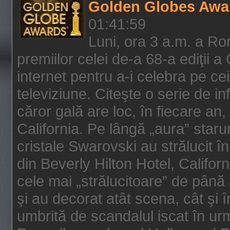
Golden Globes Awa
01:41:59
Luni, ora 3 a.m. a Ro
premiilor celei de-a 68-a ediţii a
internet pentru a-i celebra pe ce
televiziune. Citeşte o serie de i
căror gală are loc, în fiecare an,
California. Pe lângă „aura” star
cristale Swarovski au strălucit î
din Beverly Hilton Hotel, Califor
cele mai „strălucitoare” de până
şi au decorat atât scena, cât şi î
umbrită de scandalul iscat în urm