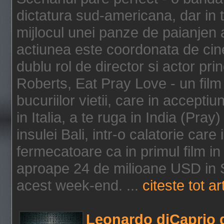
dictatura sud-americana, dar in t
mijlocul unei panze de paianjen a
actiunea este coordonata de cine
dublu rol de director si actor pri
Roberts, Eat Pray Love - un film
bucuriilor vietii, care in accepti
in Italia, a te ruga in India (Pra
insulei Bali, intr-o calatorie care 
fermecatoare ca in primul film in 
aproape 24 de milioane USD in S
acest week-end. ...
citeste tot ar
Leonardo diCaprio d