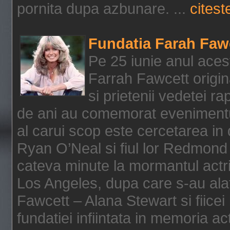
pornita dupa azbunare. ...
citeste
Fundatia Farah Faw
Pe 25 iunie anul acest
Farrah Fawcett origin
si prietenii vedetei r
de ani au comemorat evenimentul
al carui scop este cercetarea in
Ryan O’Neal si fiul lor Redmond
cateva minute la mormantul actri
Los Angeles, dupa care s-au alat
Fawcett – Alana Stewart si fiicei
fundatiei infiintata in memoria act