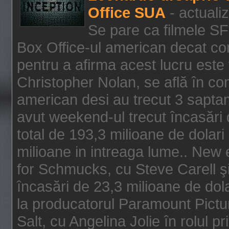
Office SUA
- actuali
Se pare ca filmele SF
Box Office-ul american decat com
pentru a afirma acest lucru este f
Christopher Nolan, se află în con
american desi au trecut 3 saptam
avut weekend-ul trecut încasări d
total de 193,3 milioane de dolari
milioane in intreaga lume.. New 
for Schmucks, cu Steve Carell şi 
încasări de 23,3 milioane de dola
la producatorul Paramount Pictur
Salt, cu Angelina Jolie în rolul 