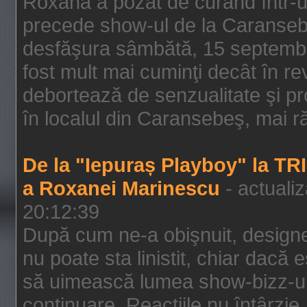
Roxana a pozat de curând într-u
precede show-ul de la Caransebe
desfăşura sâmbătă, 15 septembrie
fost mult mai cuminţi decât în r
debortează de senzualitate şi pr
în localul din Caransebeş, mai rău
De la "Iepuraș Playboy" la TR
a Roxanei Marinescu
- actuali
20:12:39
După cum ne-a obişnuit, designe
nu poate sta linistit, chiar dacă 
să uimească lumea show-bizz-ului
continuare. Reacţiile nu întârzie