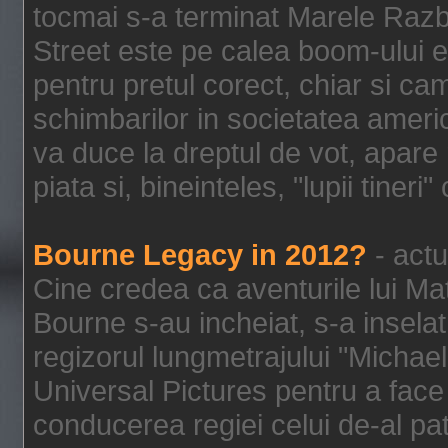
tocmai s-a terminat Marele Razbo
Street este pe calea boom-ului e
pentru pretul corect, chiar si c
schimbarilor in societatea ame
va duce la dreptul de vot, apare
piata si, bineinteles, "lupii tiner
Bourne Legacy in 2012?
- actu
Cine credea ca aventurile lui Ma
Bourne s-au incheiat, s-a inselat
regizorul lungmetrajului "Michael
Universal Pictures pentru a face 
conducerea regiei celui de-al pat