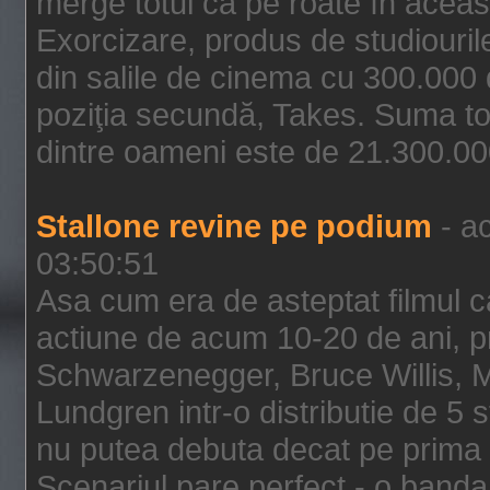
merge totul ca pe roate în aceas
Exorcizare, produs de studiouril
din salile de cinema cu 300.000 d
poziţia secundă, Takes. Suma to
dintre oameni este de 21.300.000
Stallone revine pe podium
- ac
03:50:51
Asa cum era de asteptat filmul ca
actiune de acum 10-20 de ani, p
Schwarzenegger, Bruce Willis, 
Lundgren intr-o distributie de 5 
nu putea debuta decat pe prima 
Scenariul pare perfect - o banda