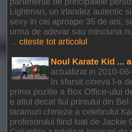
parteneriat de principalele person
Lightman, un irlandez autentic si 
sexy in cei aproape 35 de ani, s
urma de adevar sau minciuna nu l
...
citeste tot articolul
Noul Karate Kid ... 
actualizat in 2010-06
In sfarsit cineva l-a
prima pozitie a Box Office-ului de
e altul decat fiul printului din Be
taramuri chineze a celebrului Kar
profesorului fiind luat de Jackie
Columbia a totalizat incasari de