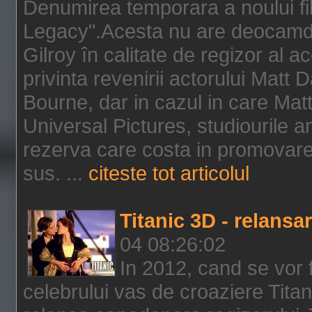
Denumirea temporara a noului f
Legacy".Acesta nu are deocamdat
Gilroy în calitate de regizor al a
privinta revenirii actorului Matt
Bourne, dar in cazul in care Mat
Universal Pictures, studiourile 
rezerva care costa in promovarea
sus. ...
citeste tot articolul
Titanic 3D - relansar
04 08:26:02
In 2012, cand se vor 
celebrului vas de croaziere Tita