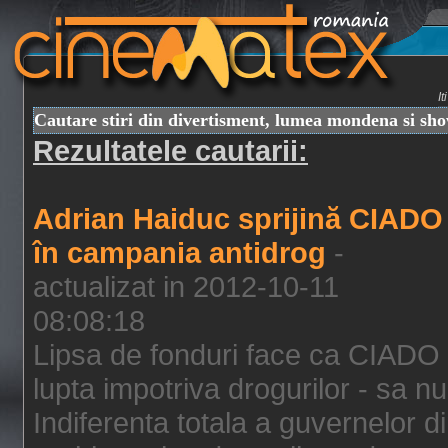
I
Cautare stiri din divertisment, lumea mondena si sh
Rezultatele cautarii:
Adrian Haiduc sprijină CIADO
în campania antidrog
-
actualizat in 2012-10-11
08:08:18
Lipsa de fonduri face ca CIADO 
lupta impotriva drogurilor - sa nu
Indiferenta totala a guvernelor d