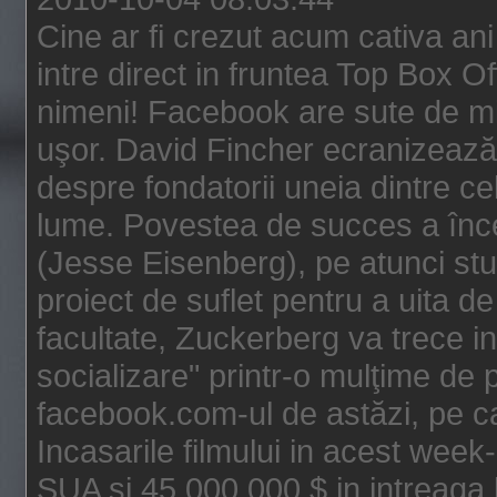
Cine ar fi crezut acum cativa an
intre direct in fruntea Top Box O
nimeni! Facebook are sute de mili
uşor. David Fincher ecranizează
despre fondatorii uneia dintre ce
lume. Povestea de succes a înc
(Jesse Eisenberg), pe atunci st
proiect de suflet pentru a uita de
facultate, Zuckerberg va trece i
socializare" printr-o mulţime de p
facebook.com-ul de astăzi, pe c
Incasarile filmului in acest wee
SUA si 45.000.000 $ in intreaga 