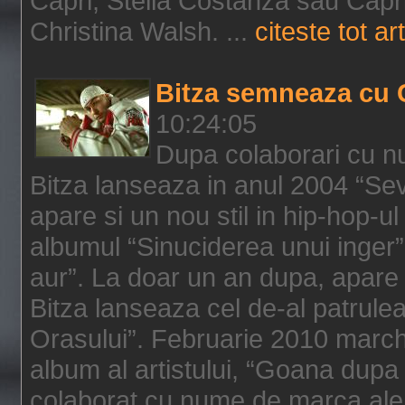
Capri, Stella Costanza sau Capri
Christina Walsh. ...
citeste tot art
Bitza semneaza cu 
10:24:05
Dupa colaborari cu n
Bitza lanseaza in anul 2004 “Sev
apare si un nou stil in hip-hop-u
albumul “Sinuciderea unui inger”,
aur”. La doar un an dupa, apare 
Bitza lanseaza cel de-al patrulea
Orasului”. Februarie 2010 marche
album al artistului, “Goana dupa f
colaborat cu nume de marca ale 