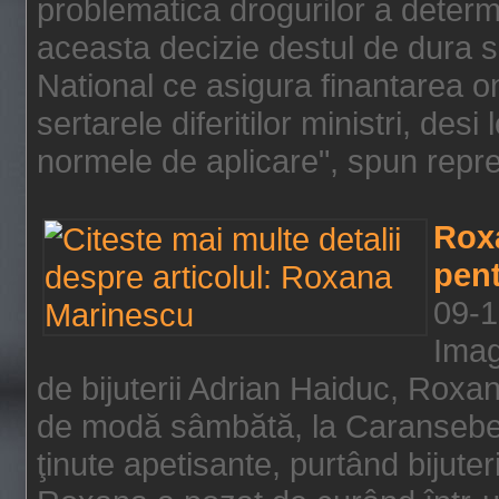
problematica drogurilor a determ
aceasta decizie destul de dura s
National ce asigura finantarea on
sertarele diferitilor ministri, des
normele de aplicare", spun repre
Rox
pent
09-1
Imag
de bijuterii Adrian Haiduc, Roxa
de modă sâmbătă, la Caransebeş
ţinute apetisante, purtând bijuter