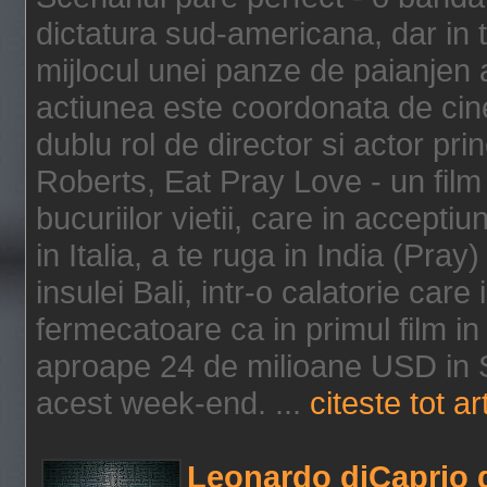
dictatura sud-americana, dar in t
mijlocul unei panze de paianjen a
actiunea este coordonata de cine
dublu rol de director si actor pri
Roberts, Eat Pray Love - un film
bucuriilor vietii, care in accepti
in Italia, a te ruga in India (Pra
insulei Bali, intr-o calatorie care 
fermecatoare ca in primul film in 
aproape 24 de milioane USD in S
acest week-end. ...
citeste tot ar
Leonardo diCaprio d