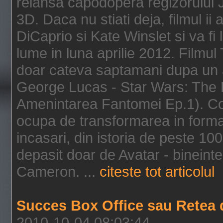
relansa capodopera regizorului J
3D. Daca nu stiati deja, filmul ii
DiCaprio si Kate Winslet si va fi
lume in luna aprilie 2012. Filmul
doar cateva saptamani dupa un al
George Lucas - Star Wars: The 
Amenintarea Fantomei Ep.1). Co
ocupa de transformarea in format 
incasari, din istoria de peste 10
depasit doar de Avatar - bineintel
Cameron. ...
citeste tot articolul
Succes Box Office sau Retea 
2010-10-04 08:03:44