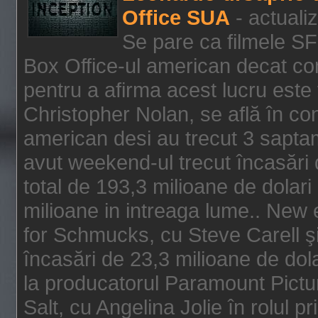
Office SUA
- actuali
Se pare ca filmele SF
Box Office-ul american decat com
pentru a afirma acest lucru este f
Christopher Nolan, se află în con
american desi au trecut 3 saptam
avut weekend-ul trecut încasări d
total de 193,3 milioane de dolari
milioane in intreaga lume.. New 
for Schmucks, cu Steve Carell şi 
încasări de 23,3 milioane de dola
la producatorul Paramount Pictur
Salt, cu Angelina Jolie în rolul 