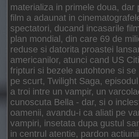
materializa in primele doua, dar p
film a adaunat in cinematografel
spectatori, ducand incasarile fi
plan mondial, din care 69 de mili
reduse si datorita proastei lansar
americanilor, atunci cand US Cit
fripturi si bezele autohtone si se
pe scurt, Twilight Saga, episod
a troi intre un vampir, un varcola
cunoscuta Bella - dar, si o incles
oamenii, avandu-i ca aliati pe va
vampiri, insetata dupa gustul san
in centrul atentie, pardon actiunii,