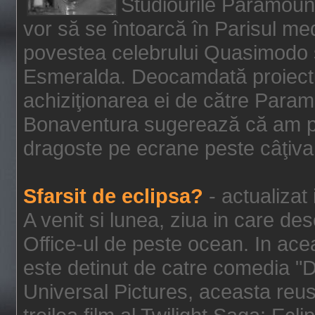
Studiourile Paramoun
vor să se întoarcă în Parisul me
povestea celebrului Quasimodo şi
Esmeralda. Deocamdată proiectu
achiziţionarea ei de către Param
Bonaventura sugerează că am p
dragoste pe ecrane peste câţiva 
Sfarsit de eclipsa?
- actualizat
A venit si lunea, ziua in care des
Office-ul de peste ocean. In ac
este detinut de catre comedia "
Universal Pictures, aceasta reus