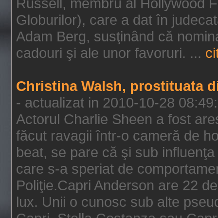
Russell, membru al Hollywood F
Globurilor), care a dat în judeca
Adam Berg, susţinând că nominal
cadouri şi ale unor favoruri. ...
ci
Christina Walsh, prostituata 
- actualizat in 2010-10-28 08:49
Actorul Charlie Sheen a fost ares
făcut ravagii într-o cameră de h
beat, se pare că şi sub influenţa 
care s-a speriat de comportamentu
Poliţie.Capri Anderson are 22 de 
lux. Unii o cunosc sub alte pseu