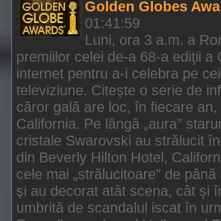
Golden Globes Awa
01:41:59
Luni, ora 3 a.m. a Ro
premiilor celei de-a 68-a ediţii a
internet pentru a-i celebra pe ce
televiziune. Citeşte o serie de i
căror gală are loc, în fiecare an,
California. Pe lângă „aura” star
cristale Swarovski au strălucit î
din Beverly Hilton Hotel, Califor
cele mai „strălucitoare” de până
şi au decorat atât scena, cât şi î
umbrită de scandalul iscat în urm