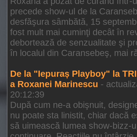
Roxana a pozat de curând într-u
precede show-ul de la Caransebe
desfăşura sâmbătă, 15 septembrie
fost mult mai cuminţi decât în r
debortează de senzualitate şi pr
în localul din Caransebeş, mai rău
De la "Iepuraș Playboy" la TR
a Roxanei Marinescu
- actuali
20:12:39
După cum ne-a obişnuit, designe
nu poate sta linistit, chiar dacă 
să uimească lumea show-bizz-ului
continuare. Reacţiile nu întârzie