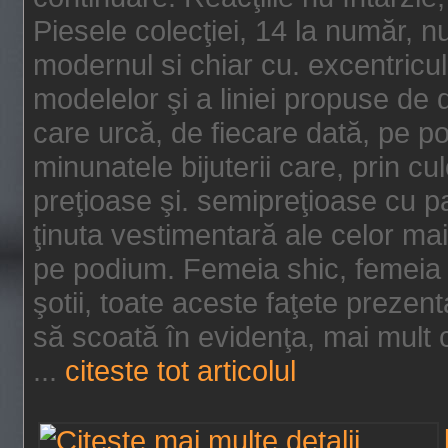
Piesele colecţiei, 14 la număr, n
modernul si chiar cu. excentricul.
modelelor şi a liniei propuse de
care urcă, de fiecare dată, pe p
minunatele bijuterii care, prin cu
preţioase şi. semipreţioase cu p
ţinuta vestimentară ale celor ma
pe podium. Femeia shic, femeia
şotii, toate aceste faţete prezent
să scoată în evidenţa, mai mult ca
...
citeste tot articolul