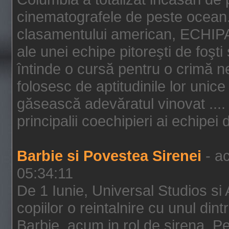
cinematografele de peste ocean.
clasamentului american, ECHIPA
ale unei echipe pitoreşti de foşti
întinde o cursă pentru o crimă n
folosesc de aptitudinile lor unic
găsească adevăratul vinovat .... 
principalii coechipieri ai echipei 
Barbie si Povestea Sirenei
- ac
05:34:11
De 1 Iunie, Universal Studios si
copiilor o reintalnire cu unul din
Barbie, acum in rol de sirena. Pei