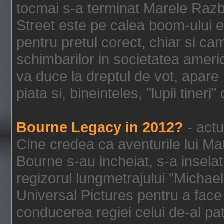
tocmai s-a terminat Marele Razbo
Street este pe calea boom-ului e
pentru pretul corect, chiar si c
schimbarilor in societatea ame
va duce la dreptul de vot, apare
piata si, bineinteles, "lupii tiner
Bourne Legacy in 2012?
- actu
Cine credea ca aventurile lui Ma
Bourne s-au incheiat, s-a inselat
regizorul lungmetrajului "Michael
Universal Pictures pentru a face 
conducerea regiei celui de-al pat