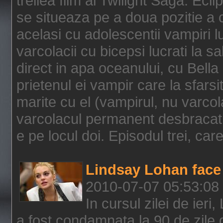
treilea film al Twilight Saga: Ec
se situeaza pe a doua pozitie a c
acelasi cu adolescentii vampiri lu
varcolacii cu bicepsi lucrati la s
direct in apa oceanului, cu Bell
prietenul ei vampir care la sfars
marite cu el (vampirul, nu varcol
varcolacul permanent desbracat 
e pe locul doi. Episodul trei, care
Lindsay Lohan face 
2010-07-07 05:53:08
In cursul zilei de ier
a fost condamnata la 90 de zile 