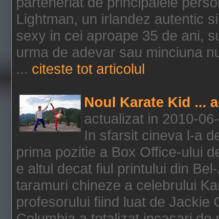
parteneriat de principalele person
Lightman, un irlandez autentic si 
sexy in cei aproape 35 de ani, s
urma de adevar sau minciuna nu l
...
citeste tot articolul
Noul Karate Kid ... 
actualizat in 2010-06
In sfarsit cineva l-a
prima pozitie a Box Office-ului de
e altul decat fiul printului din Be
taramuri chineze a celebrului Kar
profesorului fiind luat de Jackie
Columbia a totalizat incasari de