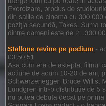
merge totul ca pe roate în aceas
Exorcizare, produs de studiouril
din salile de cinema cu 300.000 d
poziţia secundă, Takes. Suma to
dintre oameni este de 21.300.000
Stallone revine pe podium
- ac
03:50:51
Asa cum era de asteptat filmul ca
actiune de acum 10-20 de ani, p
Schwarzenegger, Bruce Willis, 
Lundgren intr-o distributie de 5 
nu putea debuta decat pe prima 
Scenariul pare perfect - o banda