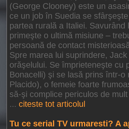
(George Clooney) este un asasin
ce un job în Suedia se sfârşeşte
partea rurală a Italiei. Savurând
primeşte o ultimă misiune – tre
persoană de contact misterioasă
Spre marea lui suprindere, Jack 
orăşelului. Se împrieteneşte cu p
Bonacelli) şi se lasă prins într-o
Placido), o femeie foarte frumoas
să-şi complice periculos de mult 
...
citeste tot articolul
Tu ce serial TV urmaresti? A 