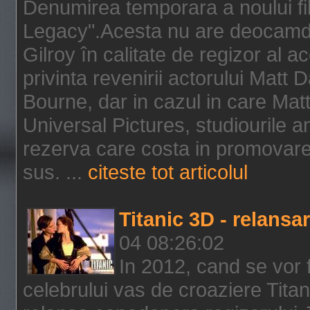
Denumirea temporara a noului f
Legacy".Acesta nu are deocamdat
Gilroy în calitate de regizor al a
privinta revenirii actorului Matt
Bourne, dar in cazul in care Mat
Universal Pictures, studiourile 
rezerva care costa in promovarea
sus. ...
citeste tot articolul
Titanic 3D - relansar
04 08:26:02
In 2012, cand se vor 
celebrului vas de croaziere Tita