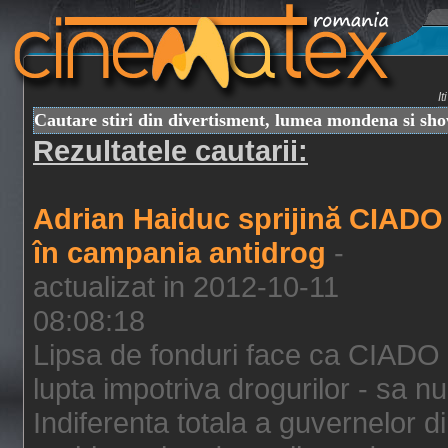
I
Cautare stiri din divertisment, lumea mondena si sh
Rezultatele cautarii:
Adrian Haiduc sprijină CIADO
în campania antidrog
-
actualizat in 2012-10-11
08:08:18
Lipsa de fonduri face ca CIADO 
lupta impotriva drogurilor - sa nu
Indiferenta totala a guvernelor d