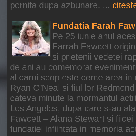
pornita dupa azbunare. ...
citeste
Fundatia Farah Faw
Pe 25 iunie anul acest
Farrah Fawcett origin
si prietenii vedetei r
de ani au comemorat evenimentul
al carui scop este cercetarea in
Ryan O’Neal si fiul lor Redmond
cateva minute la mormantul actri
Los Angeles, dupa care s-au alat
Fawcett – Alana Stewart si fiicei
fundatiei infiintata in memoria act