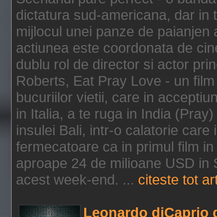
dictatura sud-americana, dar in t
mijlocul unei panze de paianjen a
actiunea este coordonata de cine
dublu rol de director si actor pri
Roberts, Eat Pray Love - un film
bucuriilor vietii, care in accepti
in Italia, a te ruga in India (Pra
insulei Bali, intr-o calatorie care 
fermecatoare ca in primul film in 
aproape 24 de milioane USD in S
acest week-end. ...
citeste tot ar
Leonardo diCaprio d