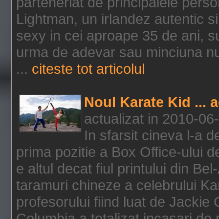
parteneriat de principalele person
Lightman, un irlandez autentic si 
sexy in cei aproape 35 de ani, s
urma de adevar sau minciuna nu l
...
citeste tot articolul
Noul Karate Kid ... 
actualizat in 2010-06
In sfarsit cineva l-a
prima pozitie a Box Office-ului de
e altul decat fiul printului din Be
taramuri chineze a celebrului Kar
profesorului fiind luat de Jackie
Columbia a totalizat incasari de