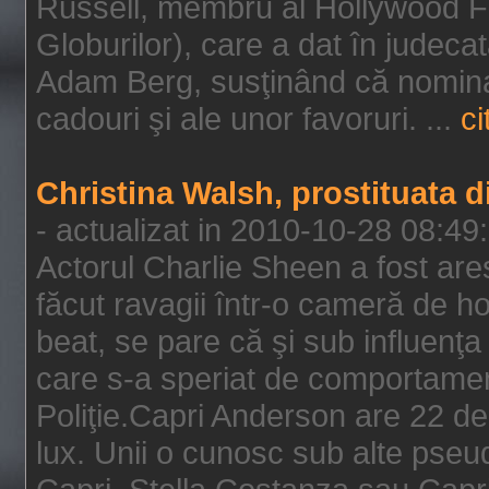
Russell, membru al Hollywood F
Globurilor), care a dat în judeca
Adam Berg, susţinând că nominal
cadouri şi ale unor favoruri. ...
ci
Christina Walsh, prostituata 
- actualizat in 2010-10-28 08:49
Actorul Charlie Sheen a fost ares
făcut ravagii într-o cameră de h
beat, se pare că şi sub influenţa 
care s-a speriat de comportamentu
Poliţie.Capri Anderson are 22 de 
lux. Unii o cunosc sub alte pseu