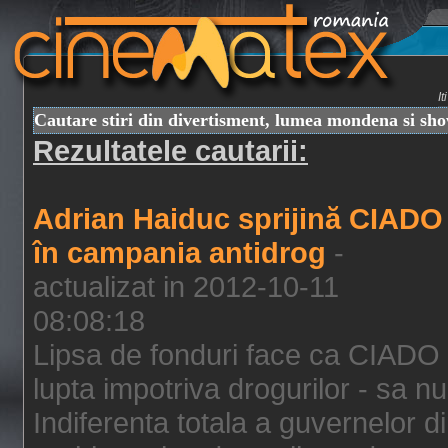
I
Cautare stiri din divertisment, lumea mondena si sh
Rezultatele cautarii:
Adrian Haiduc sprijină CIADO
în campania antidrog
-
actualizat in 2012-10-11
08:08:18
Lipsa de fonduri face ca CIADO 
lupta impotriva drogurilor - sa nu
Indiferenta totala a guvernelor d