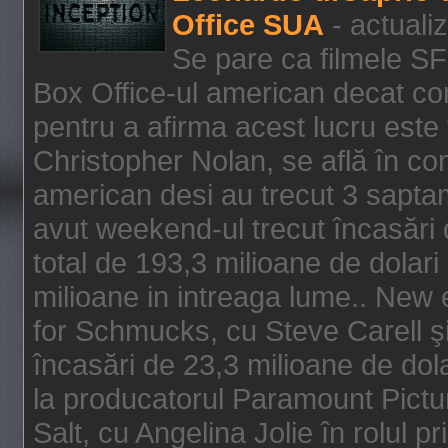
Office SUA
- actuali
Se pare ca filmele SF
Box Office-ul american decat com
pentru a afirma acest lucru este f
Christopher Nolan, se află în con
american desi au trecut 3 saptam
avut weekend-ul trecut încasări d
total de 193,3 milioane de dolari
milioane in intreaga lume.. New 
for Schmucks, cu Steve Carell şi 
încasări de 23,3 milioane de dola
la producatorul Paramount Pictur
Salt, cu Angelina Jolie în rolul 