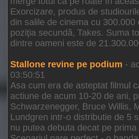
merge totul ca pe roate în aceas
Exorcizare, produs de studiouril
din salile de cinema cu 300.000 d
poziţia secundă, Takes. Suma to
dintre oameni este de 21.300.000
Stallone revine pe podium
- ac
03:50:51
Asa cum era de asteptat filmul ca
actiune de acum 10-20 de ani, p
Schwarzenegger, Bruce Willis, 
Lundgren intr-o distributie de 5 
nu putea debuta decat pe prima 
Scenariul pare perfect - o banda