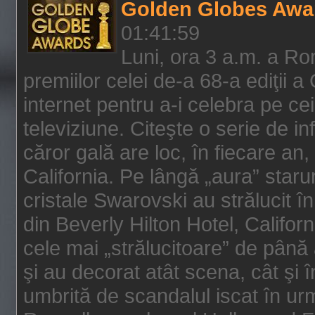
Golden Globes Awa
01:41:59
Luni, ora 3 a.m. a Ro
premiilor celei de-a 68-a ediţii a
internet pentru a-i celebra pe ce
televiziune. Citeşte o serie de i
căror gală are loc, în fiecare an,
California. Pe lângă „aura” star
cristale Swarovski au strălucit î
din Beverly Hilton Hotel, Califor
cele mai „strălucitoare” de până
şi au decorat atât scena, cât şi î
umbrită de scandalul iscat în urm