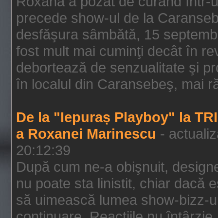
Roxana a pozat de curând într-u
precede show-ul de la Caransebe
desfăşura sâmbătă, 15 septembrie
fost mult mai cuminţi decât în r
debortează de senzualitate şi pr
în localul din Caransebeş, mai rău
De la "Iepuraș Playboy" la TR
a Roxanei Marinescu
- actuali
20:12:39
După cum ne-a obişnuit, designe
nu poate sta linistit, chiar dacă 
să uimească lumea show-bizz-ului
continuare. Reacţiile nu întârzie