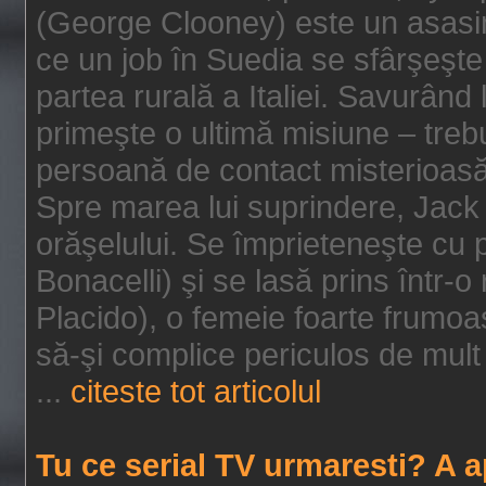
(George Clooney) este un asasin
ce un job în Suedia se sfârşeşte
partea rurală a Italiei. Savurând
primeşte o ultimă misiune – tre
persoană de contact misterioasă
Spre marea lui suprindere, Jack 
orăşelului. Se împrieteneşte cu p
Bonacelli) şi se lasă prins într-o
Placido), o femeie foarte frumoas
să-şi complice periculos de mult 
...
citeste tot articolul
Tu ce serial TV urmaresti? A 