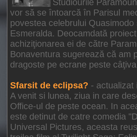
Studiourile Paramoun
vor să se întoarcă în Parisul me
povestea celebrului Quasimodo şi
Esmeralda. Deocamdată proiectu
achiziţionarea ei de către Param
Bonaventura sugerează că am p
dragoste pe ecrane peste câţiva 
Sfarsit de eclipsa?
- actualizat
A venit si lunea, ziua in care des
Office-ul de peste ocean. In ac
este detinut de catre comedia "
Universal Pictures, aceasta reus