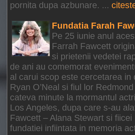
pornita dupa azbunare. ...
citeste
Fundatia Farah Faw
Pe 25 iunie anul acest
Farrah Fawcett origin
si prietenii vedetei r
de ani au comemorat evenimentul
al carui scop este cercetarea in
Ryan O’Neal si fiul lor Redmond
cateva minute la mormantul actri
Los Angeles, dupa care s-au alat
Fawcett – Alana Stewart si fiicei
fundatiei infiintata in memoria act