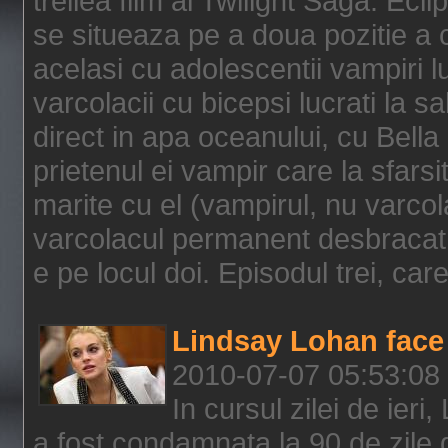
treilea film al Twilight Saga: Ec
se situeaza pe a doua pozitie a c
acelasi cu adolescentii vampiri lu
varcolacii cu bicepsi lucrati la s
direct in apa oceanului, cu Bell
prietenul ei vampir care la sfars
marite cu el (vampirul, nu varcol
varcolacul permanent desbracat 
e pe locul doi. Episodul trei, care
Lindsay Lohan face 
2010-07-07 05:53:08
In cursul zilei de ier
a fost condamnata la 90 de zile 