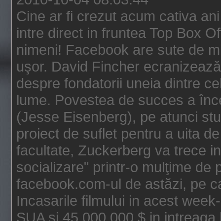
Cine ar fi crezut acum cativa an
intre direct in fruntea Top Box O
nimeni! Facebook are sute de mili
uşor. David Fincher ecranizează
despre fondatorii uneia dintre ce
lume. Povestea de succes a înc
(Jesse Eisenberg), pe atunci st
proiect de suflet pentru a uita de
facultate, Zuckerberg va trece i
socializare" printr-o mulţime de p
facebook.com-ul de astăzi, pe c
Incasarile filmului in acest wee
SUA si 45.000.000 $ in intreaga 