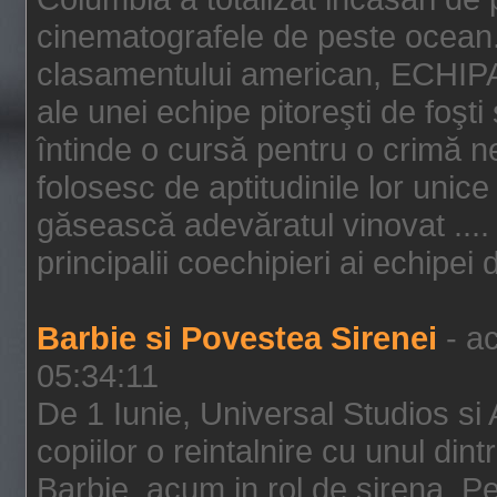
cinematografele de peste ocean.
clasamentului american, ECHIPA
ale unei echipe pitoreşti de foşti
întinde o cursă pentru o crimă n
folosesc de aptitudinile lor unic
găsească adevăratul vinovat .... 
principalii coechipieri ai echipei 
Barbie si Povestea Sirenei
- ac
05:34:11
De 1 Iunie, Universal Studios si
copiilor o reintalnire cu unul din
Barbie, acum in rol de sirena. Pei