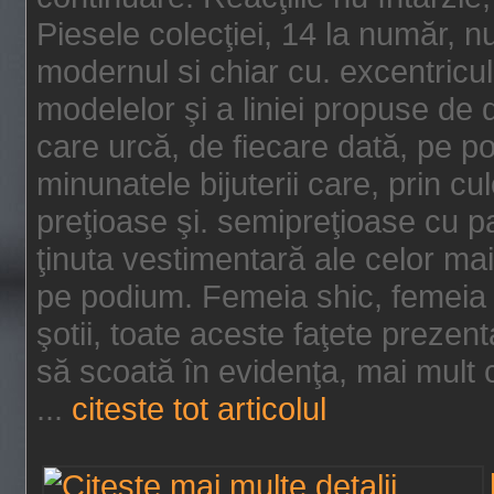
Piesele colecţiei, 14 la număr, n
modernul si chiar cu. excentricul.
modelelor şi a liniei propuse de
care urcă, de fiecare dată, pe p
minunatele bijuterii care, prin cu
preţioase şi. semipreţioase cu p
ţinuta vestimentară ale celor ma
pe podium. Femeia shic, femeia
şotii, toate aceste faţete prezent
să scoată în evidenţa, mai mult ca
...
citeste tot articolul