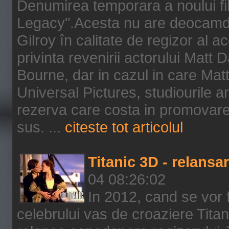
Denumirea temporara a noului f
Legacy".Acesta nu are deocamdat
Gilroy în calitate de regizor al a
privinta revenirii actorului Matt
Bourne, dar in cazul in care Mat
Universal Pictures, studiourile 
rezerva care costa in promovarea
sus. ...
citeste tot articolul
Titanic 3D - relansar
04 08:26:02
In 2012, cand se vor 
celebrului vas de croaziere Tita