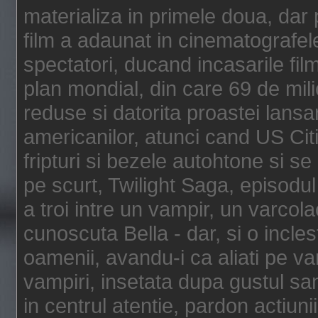
materializa in primele doua, dar p
film a adaunat in cinematografel
spectatori, ducand incasarile fi
plan mondial, din care 69 de mili
reduse si datorita proastei lansar
americanilor, atunci cand US Cit
fripturi si bezele autohtone si se
pe scurt, Twilight Saga, episod
a troi intre un vampir, un varcola
cunoscuta Bella - dar, si o incles
oamenii, avandu-i ca aliati pe va
vampiri, insetata dupa gustul san
in centrul atentie, pardon actiunii,