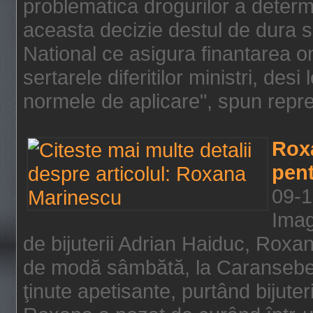
problematica drogurilor a determ
aceasta decizie destul de dura s
National ce asigura finantarea on
sertarele diferitilor ministri, des
normele de aplicare", spun repre
Rox
pent
09-1
Imag
de bijuterii Adrian Haiduc, Roxa
de modă sâmbătă, la Caransebeş
ţinute apetisante, purtând bijuter