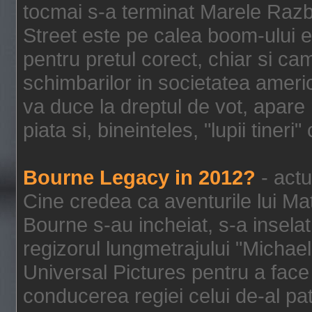
tocmai s-a terminat Marele Razbo
Street este pe calea boom-ului e
pentru pretul corect, chiar si c
schimbarilor in societatea ame
va duce la dreptul de vot, apare
piata si, bineinteles, "lupii tiner
Bourne Legacy in 2012?
- actu
Cine credea ca aventurile lui Ma
Bourne s-au incheiat, s-a inselat
regizorul lungmetrajului "Michael
Universal Pictures pentru a face 
conducerea regiei celui de-al pat