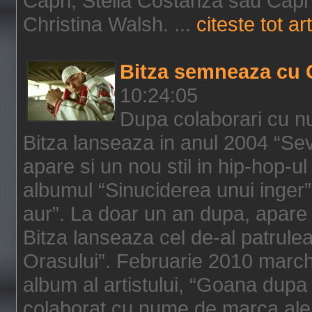
Capri, Stella Costanza sau Capri
Christina Walsh. ...
citeste tot art
Bitza semneaza cu 
10:24:05
Dupa colaborari cu n
Bitza lanseaza in anul 2004 “Sev
apare si un nou stil in hip-hop-u
albumul “Sinuciderea unui inger”,
aur”. La doar un an dupa, apare 
Bitza lanseaza cel de-al patrulea
Orasului”. Februarie 2010 marche
album al artistului, “Goana dupa f
colaborat cu nume de marca ale 