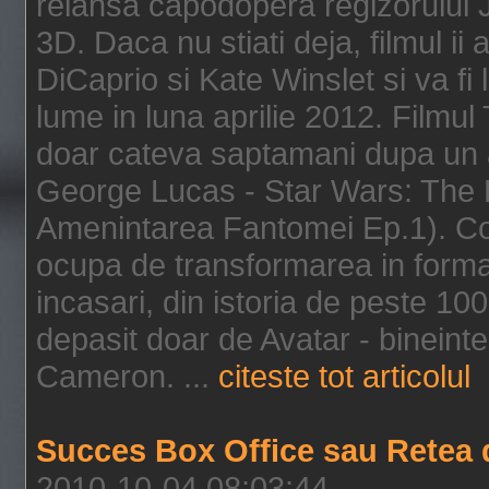
relansa capodopera regizorului J
3D. Daca nu stiati deja, filmul ii
DiCaprio si Kate Winslet si va fi
lume in luna aprilie 2012. Filmul
doar cateva saptamani dupa un al
George Lucas - Star Wars: The 
Amenintarea Fantomei Ep.1). Co
ocupa de transformarea in format 
incasari, din istoria de peste 10
depasit doar de Avatar - bineintel
Cameron. ...
citeste tot articolul
Succes Box Office sau Retea 
2010-10-04 08:03:44