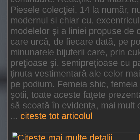
Piesele colecţiei, 14 la număr, n
modernul si chiar cu. excentricul.
modelelor şi a liniei propuse de
care urcă, de fiecare dată, pe p
minunatele bijuterii care, prin cu
preţioase şi. semipreţioase cu p
ţinuta vestimentară ale celor ma
pe podium. Femeia shic, femeia
şotii, toate aceste faţete prezent
să scoată în evidenţa, mai mult ca
...
citeste tot articolul