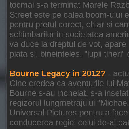
tocmai s-a terminat Marele Razbo
Street este pe calea boom-ului e
pentru pretul corect, chiar si c
schimbarilor in societatea ame
va duce la dreptul de vot, apare
piata si, bineinteles, "lupii tiner
Bourne Legacy in 2012?
- actu
Cine credea ca aventurile lui Ma
Bourne s-au incheiat, s-a inselat
regizorul lungmetrajului "Michael
Universal Pictures pentru a face 
conducerea regiei celui de-al pat