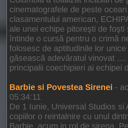
cinematografele de peste ocean.
clasamentului american, ECHIPA
ale unei echipe pitoreşti de foşti
întinde o cursă pentru o crimă n
folosesc de aptitudinile lor unic
găsească adevăratul vinovat .... 
principalii coechipieri ai echipei 
Barbie si Povestea Sirenei
- ac
05:34:11
De 1 Iunie, Universal Studios si
copiilor o reintalnire cu unul din
Barbie, acum in rol de sirena. Pei