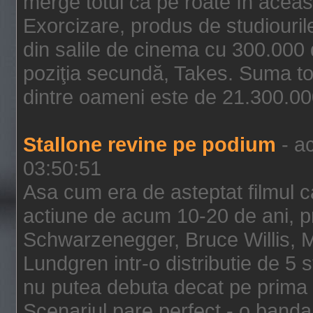
merge totul ca pe roate în aceas
Exorcizare, produs de studiouril
din salile de cinema cu 300.000 d
poziţia secundă, Takes. Suma to
dintre oameni este de 21.300.000
Stallone revine pe podium
- ac
03:50:51
Asa cum era de asteptat filmul ca
actiune de acum 10-20 de ani, p
Schwarzenegger, Bruce Willis, 
Lundgren intr-o distributie de 5 
nu putea debuta decat pe prima 
Scenariul pare perfect - o banda