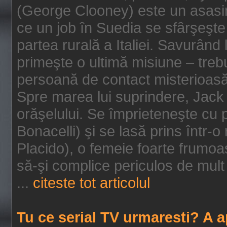
(George Clooney) este un asasin
ce un job în Suedia se sfârşeşte
partea rurală a Italiei. Savurând
primeşte o ultimă misiune – tre
persoană de contact misterioasă
Spre marea lui suprindere, Jack 
orăşelului. Se împrieteneşte cu p
Bonacelli) şi se lasă prins într-o
Placido), o femeie foarte frumoas
să-şi complice periculos de mult 
...
citeste tot articolul
Tu ce serial TV urmaresti? A 