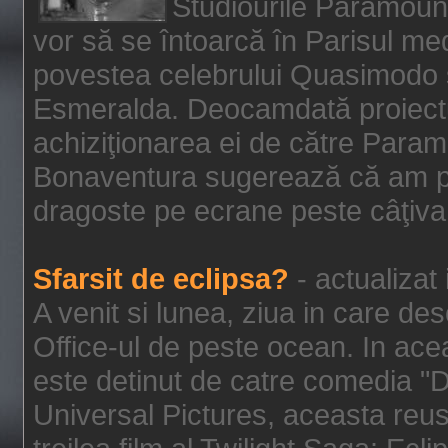
Studiourile Paramoun
vor să se întoarcă în Parisul me
povestea celebrului Quasimodo şi
Esmeralda. Deocamdată proiectu
achiziţionarea ei de către Param
Bonaventura sugerează că am p
dragoste pe ecrane peste câţiva 
Sfarsit de eclipsa?
- actualizat
A venit si lunea, ziua in care des
Office-ul de peste ocean. In ac
este detinut de catre comedia "
Universal Pictures, aceasta reus