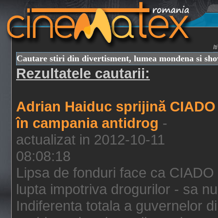
I
Cautare stiri din divertisment, lumea mondena si sh
Rezultatele cautarii:
Adrian Haiduc sprijină CIADO
în campania antidrog
-
actualizat in 2012-10-11
08:08:18
Lipsa de fonduri face ca CIADO 
lupta impotriva drogurilor - sa nu
Indiferenta totala a guvernelor d