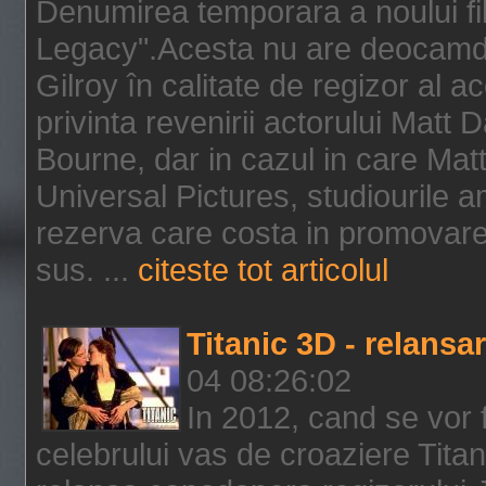
Denumirea temporara a noului f
Legacy".Acesta nu are deocamdat
Gilroy în calitate de regizor al a
privinta revenirii actorului Matt
Bourne, dar in cazul in care Mat
Universal Pictures, studiourile 
rezerva care costa in promovarea
sus. ...
citeste tot articolul
Titanic 3D - relansar
04 08:26:02
In 2012, cand se vor 
celebrului vas de croaziere Tita