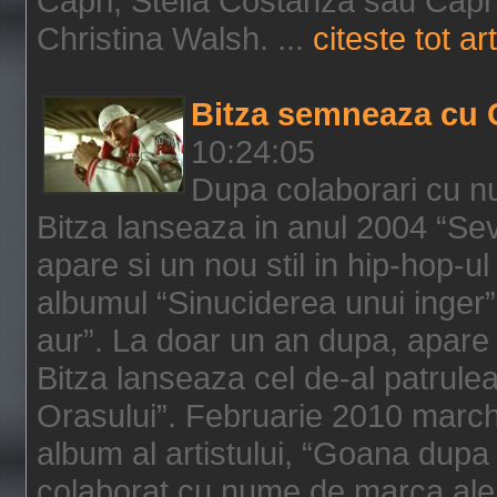
Capri, Stella Costanza sau Capri
Christina Walsh. ...
citeste tot art
Bitza semneaza cu 
10:24:05
Dupa colaborari cu n
Bitza lanseaza in anul 2004 “Sev
apare si un nou stil in hip-hop-u
albumul “Sinuciderea unui inger”,
aur”. La doar un an dupa, apare 
Bitza lanseaza cel de-al patrulea
Orasului”. Februarie 2010 marche
album al artistului, “Goana dupa f
colaborat cu nume de marca ale 