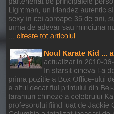
parteneriat de principalele person
Lightman, un irlandez autentic si 
sexy in cei aproape 35 de ani, s
urma de adevar sau minciuna nu l
...
citeste tot articolul
Noul Karate Kid ... 
actualizat in 2010-06
In sfarsit cineva l-a
prima pozitie a Box Office-ului de
e altul decat fiul printului din Be
taramuri chineze a celebrului Kar
profesorului fiind luat de Jackie
Columbia a totalizat incasari de