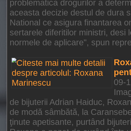
problematica drogurilor a determ
aceasta decizie destul de dura s
National ce asigura finantarea on
sertarele diferitilor ministri, des
normele de aplicare", spun repre
Rox
pent
09-1
Imag
de bijuterii Adrian Haiduc, Roxa
de modă sâmbătă, la Caransebeş
ţinute apetisante, purtând bijuter