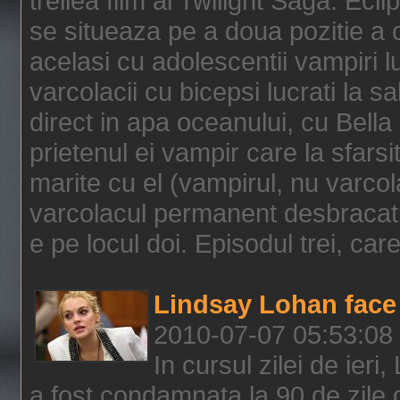
treilea film al Twilight Saga: Ec
se situeaza pe a doua pozitie a c
acelasi cu adolescentii vampiri lu
varcolacii cu bicepsi lucrati la s
direct in apa oceanului, cu Bell
prietenul ei vampir care la sfars
marite cu el (vampirul, nu varcol
varcolacul permanent desbracat 
e pe locul doi. Episodul trei, care
Lindsay Lohan face 
2010-07-07 05:53:08
In cursul zilei de ier
a fost condamnata la 90 de zile 