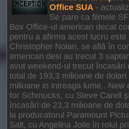
Office SUA
- actuali
Se pare ca filmele SF
Box Office-ul american decat com
pentru a afirma acest lucru este f
Christopher Nolan, se află în con
american desi au trecut 3 saptam
avut weekend-ul trecut încasări d
total de 193,3 milioane de dolari
milioane in intreaga lume.. New 
for Schmucks, cu Steve Carell şi 
încasări de 23,3 milioane de dola
la producatorul Paramount Pictur
Salt, cu Angelina Jolie în rolul 