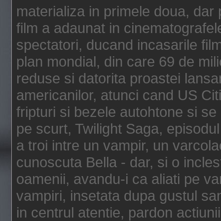
materializa in primele doua, dar p
film a adaunat in cinematografel
spectatori, ducand incasarile fi
plan mondial, din care 69 de mili
reduse si datorita proastei lansar
americanilor, atunci cand US Cit
fripturi si bezele autohtone si se
pe scurt, Twilight Saga, episod
a troi intre un vampir, un varcola
cunoscuta Bella - dar, si o incles
oamenii, avandu-i ca aliati pe va
vampiri, insetata dupa gustul san
in centrul atentie, pardon actiunii,