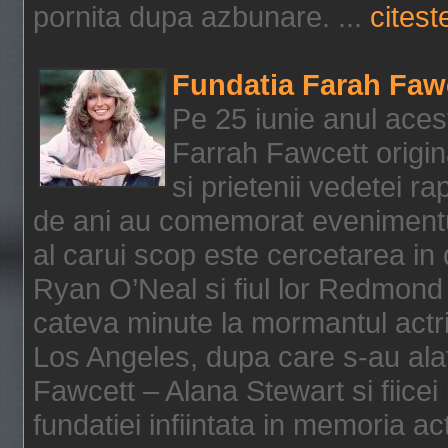
pornita dupa azbunare. ...
citeste
Fundatia Farah Faw
Pe 25 iunie anul acest
Farrah Fawcett origin
si prietenii vedetei r
de ani au comemorat evenimentul
al carui scop este cercetarea in
Ryan O’Neal si fiul lor Redmond
cateva minute la mormantul actri
Los Angeles, dupa care s-au alat
Fawcett – Alana Stewart si fiicei
fundatiei infiintata in memoria act