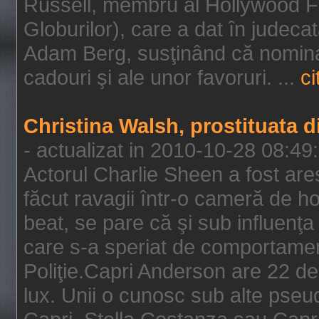
Russell, membru al Hollywood F
Globurilor), care a dat în judeca
Adam Berg, susţinând că nominal
cadouri şi ale unor favoruri. ...
ci
Christina Walsh, prostituata 
- actualizat in 2010-10-28 08:49
Actorul Charlie Sheen a fost ares
făcut ravagii într-o cameră de h
beat, se pare că şi sub influenţa 
care s-a speriat de comportamentu
Poliţie.Capri Anderson are 22 de 
lux. Unii o cunosc sub alte pseu