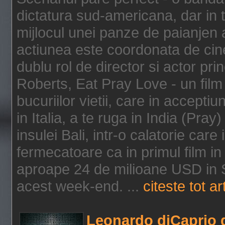
dictatura sud-americana, dar in t
mijlocul unei panze de paianjen a
actiunea este coordonata de cine
dublu rol de director si actor pri
Roberts, Eat Pray Love - un film
bucuriilor vietii, care in accepti
in Italia, a te ruga in India (Pra
insulei Bali, intr-o calatorie care 
fermecatoare ca in primul film in 
aproape 24 de milioane USD in S
acest week-end. ...
citeste tot ar
Leonardo diCaprio d