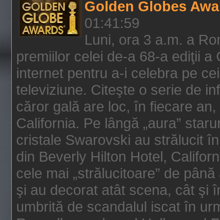
Golden Globes Awa
01:41:59
Luni, ora 3 a.m. a Ro
premiilor celei de-a 68-a ediţii a
internet pentru a-i celebra pe ce
televiziune. Citeşte o serie de i
căror gală are loc, în fiecare an,
California. Pe lângă „aura” star
cristale Swarovski au strălucit î
din Beverly Hilton Hotel, Califor
cele mai „strălucitoare” de până
şi au decorat atât scena, cât şi î
umbrită de scandalul iscat în urm