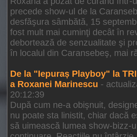
Roxana a pozat de curând într-u
precede show-ul de la Caransebe
desfăşura sâmbătă, 15 septembrie
fost mult mai cuminţi decât în r
debortează de senzualitate şi pr
în localul din Caransebeş, mai rău
De la "Iepuraș Playboy" la TR
a Roxanei Marinescu
- actuali
20:12:39
După cum ne-a obişnuit, designe
nu poate sta linistit, chiar dacă 
să uimească lumea show-bizz-ului
continuare. Reacţiile nu întârzie