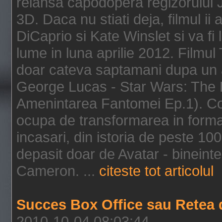
relansa capodopera regizorului J
3D. Daca nu stiati deja, filmul ii
DiCaprio si Kate Winslet si va fi
lume in luna aprilie 2012. Filmul
doar cateva saptamani dupa un al
George Lucas - Star Wars: The 
Amenintarea Fantomei Ep.1). Co
ocupa de transformarea in format 
incasari, din istoria de peste 10
depasit doar de Avatar - bineintel
Cameron. ...
citeste tot articolul
Succes Box Office sau Retea 
2010-10-04 08:03:44