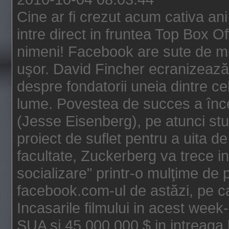
Cine ar fi crezut acum cativa an
intre direct in fruntea Top Box O
nimeni! Facebook are sute de mili
uşor. David Fincher ecranizează
despre fondatorii uneia dintre ce
lume. Povestea de succes a înc
(Jesse Eisenberg), pe atunci st
proiect de suflet pentru a uita de
facultate, Zuckerberg va trece i
socializare" printr-o mulţime de p
facebook.com-ul de astăzi, pe c
Incasarile filmului in acest wee
SUA si 45.000.000 $ in intreaga 