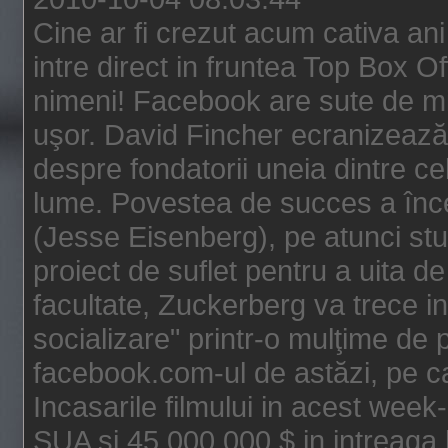
Cine ar fi crezut acum cativa an
intre direct in fruntea Top Box O
nimeni! Facebook are sute de mili
uşor. David Fincher ecranizează
despre fondatorii uneia dintre ce
lume. Povestea de succes a înc
(Jesse Eisenberg), pe atunci st
proiect de suflet pentru a uita de
facultate, Zuckerberg va trece i
socializare" printr-o mulţime de p
facebook.com-ul de astăzi, pe c
Incasarile filmului in acest wee
SUA si 45.000.000 $ in intreaga 