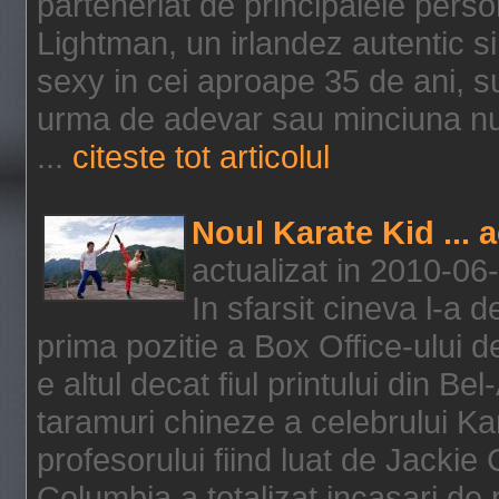
parteneriat de principalele person
Lightman, un irlandez autentic si 
sexy in cei aproape 35 de ani, s
urma de adevar sau minciuna nu l
...
citeste tot articolul
Noul Karate Kid ... 
actualizat in 2010-06
In sfarsit cineva l-a
prima pozitie a Box Office-ului de
e altul decat fiul printului din Be
taramuri chineze a celebrului Kar
profesorului fiind luat de Jackie
Columbia a totalizat incasari de