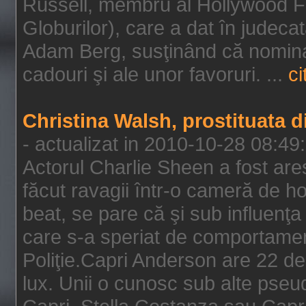
Russell, membru al Hollywood F
Globurilor), care a dat în judeca
Adam Berg, susţinând că nominal
cadouri şi ale unor favoruri. ...
ci
Christina Walsh, prostituata 
- actualizat in 2010-10-28 08:49
Actorul Charlie Sheen a fost ares
făcut ravagii într-o cameră de h
beat, se pare că şi sub influenţa 
care s-a speriat de comportamentu
Poliţie.Capri Anderson are 22 de 
lux. Unii o cunosc sub alte pseu