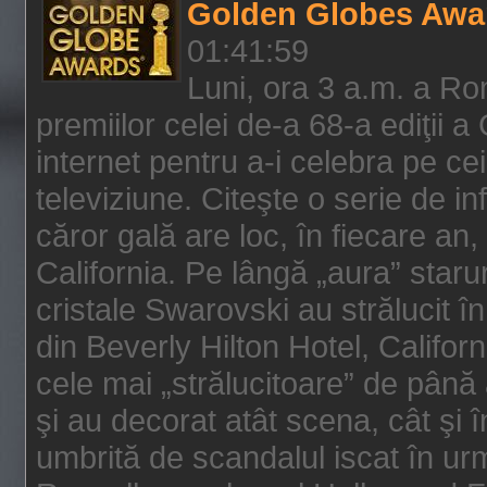
Golden Globes Awa
01:41:59
Luni, ora 3 a.m. a Ro
premiilor celei de-a 68-a ediţii a
internet pentru a-i celebra pe ce
televiziune. Citeşte o serie de i
căror gală are loc, în fiecare an,
California. Pe lângă „aura” star
cristale Swarovski au strălucit î
din Beverly Hilton Hotel, Califor
cele mai „strălucitoare” de până
şi au decorat atât scena, cât şi î
umbrită de scandalul iscat în urm