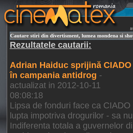
I
Cautare stiri din divertisment, lumea mondena si sh
Rezultatele cautarii:
Adrian Haiduc sprijină CIADO
în campania antidrog
-
actualizat in 2012-10-11
08:08:18
Lipsa de fonduri face ca CIADO 
lupta impotriva drogurilor - sa nu
Indiferenta totala a guvernelor d