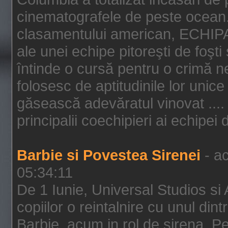
cinematografele de peste ocean.
clasamentului american, ECHIPA
ale unei echipe pitoreşti de foşti
întinde o cursă pentru o crimă n
folosesc de aptitudinile lor unic
găsească adevăratul vinovat .... 
principalii coechipieri ai echipei 
Barbie si Povestea Sirenei
- ac
05:34:11
De 1 Iunie, Universal Studios si
copiilor o reintalnire cu unul din
Barbie, acum in rol de sirena. Pei