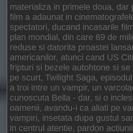
materializa in primele doua, dar p
film a adaunat in cinematografel
spectatori, ducand incasarile fi
plan mondial, din care 69 de mili
reduse si datorita proastei lansar
americanilor, atunci cand US Cit
fripturi si bezele autohtone si se
pe scurt, Twilight Saga, episod
a troi intre un vampir, un varcola
cunoscuta Bella - dar, si o incles
oamenii, avandu-i ca aliati pe va
vampiri, insetata dupa gustul san
in centrul atentie, pardon actiunii,