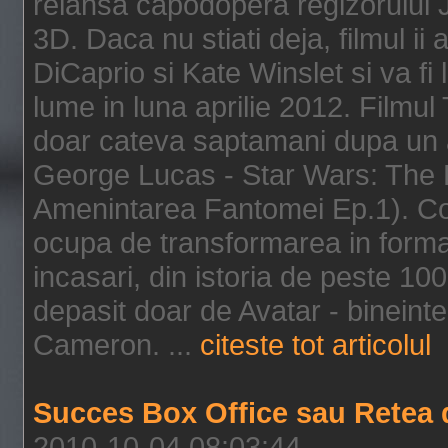
relansa capodopera regizorului J
3D. Daca nu stiati deja, filmul ii
DiCaprio si Kate Winslet si va fi
lume in luna aprilie 2012. Filmul
doar cateva saptamani dupa un al
George Lucas - Star Wars: The 
Amenintarea Fantomei Ep.1). Co
ocupa de transformarea in format 
incasari, din istoria de peste 10
depasit doar de Avatar - bineintel
Cameron. ...
citeste tot articolul
Succes Box Office sau Retea 
2010-10-04 08:03:44