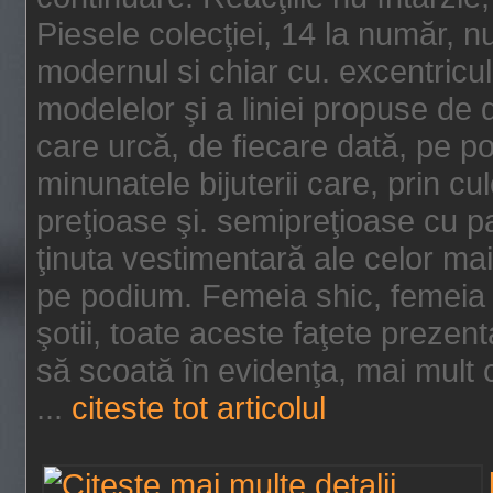
Piesele colecţiei, 14 la număr, n
modernul si chiar cu. excentricul.
modelelor şi a liniei propuse de
care urcă, de fiecare dată, pe p
minunatele bijuterii care, prin cu
preţioase şi. semipreţioase cu p
ţinuta vestimentară ale celor ma
pe podium. Femeia shic, femeia
şotii, toate aceste faţete prezent
să scoată în evidenţa, mai mult ca
...
citeste tot articolul