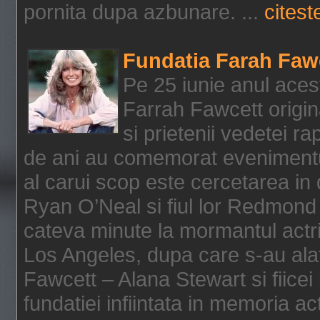
pornita dupa azbunare. ...
citeste
Fundatia Farah Faw
Pe 25 iunie anul acest
Farrah Fawcett origin
si prietenii vedetei r
de ani au comemorat evenimentul
al carui scop este cercetarea in
Ryan O’Neal si fiul lor Redmond
cateva minute la mormantul actri
Los Angeles, dupa care s-au alat
Fawcett – Alana Stewart si fiicei
fundatiei infiintata in memoria act