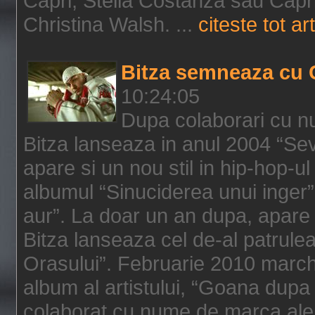
Capri, Stella Costanza sau Capri
Christina Walsh. ...
citeste tot art
Bitza semneaza cu 
10:24:05
Dupa colaborari cu n
Bitza lanseaza in anul 2004 “Sev
apare si un nou stil in hip-hop-u
albumul “Sinuciderea unui inger”,
aur”. La doar un an dupa, apare 
Bitza lanseaza cel de-al patrulea
Orasului”. Februarie 2010 marche
album al artistului, “Goana dupa f
colaborat cu nume de marca ale 