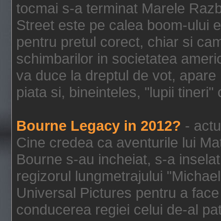
tocmai s-a terminat Marele Razbo
Street este pe calea boom-ului e
pentru pretul corect, chiar si c
schimbarilor in societatea ame
va duce la dreptul de vot, apare
piata si, bineinteles, "lupii tiner
Bourne Legacy in 2012?
- actu
Cine credea ca aventurile lui Ma
Bourne s-au incheiat, s-a inselat
regizorul lungmetrajului "Michael
Universal Pictures pentru a face 
conducerea regiei celui de-al pat