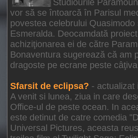
Studiourile Paramoun
vor să se întoarcă în Parisul me
povestea celebrului Quasimodo şi
Esmeralda. Deocamdată proiectu
achiziţionarea ei de către Param
Bonaventura sugerează că am p
dragoste pe ecrane peste câţiva 
Sfarsit de eclipsa?
- actualizat
A venit si lunea, ziua in care des
Office-ul de peste ocean. In ac
este detinut de catre comedia "
Universal Pictures, aceasta reus