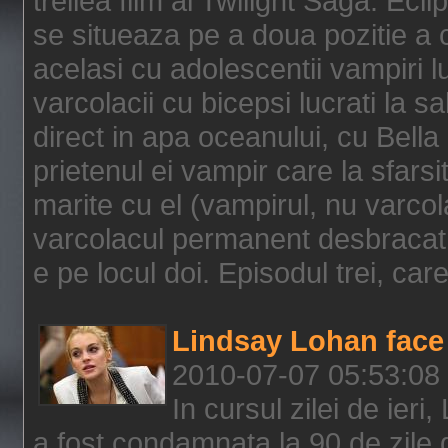
treilea film al Twilight Saga: Ec
se situeaza pe a doua pozitie a c
acelasi cu adolescentii vampiri lu
varcolacii cu bicepsi lucrati la s
direct in apa oceanului, cu Bell
prietenul ei vampir care la sfars
marite cu el (vampirul, nu varcol
varcolacul permanent desbracat 
e pe locul doi. Episodul trei, care
Lindsay Lohan face 
2010-07-07 05:53:08
In cursul zilei de ier
a fost condamnata la 90 de zile 