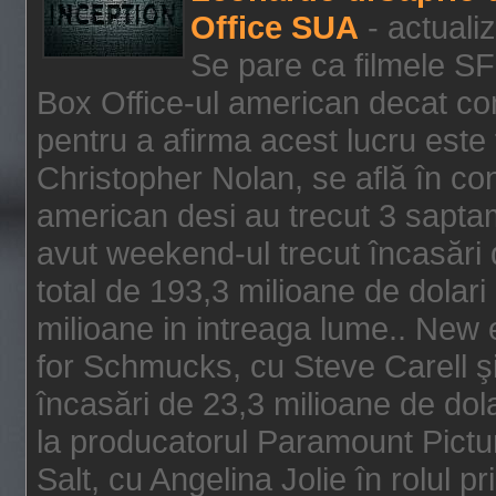
Office SUA
- actuali
Se pare ca filmele SF
Box Office-ul american decat com
pentru a afirma acest lucru este f
Christopher Nolan, se află în con
american desi au trecut 3 saptam
avut weekend-ul trecut încasări d
total de 193,3 milioane de dolari
milioane in intreaga lume.. New 
for Schmucks, cu Steve Carell şi 
încasări de 23,3 milioane de dola
la producatorul Paramount Pictur
Salt, cu Angelina Jolie în rolul 