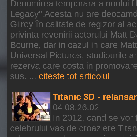
Denumirea temporara a noului f
Legacy".Acesta nu are deocamdat
Gilroy în calitate de regizor al a
privinta revenirii actorului Matt
Bourne, dar in cazul in care Mat
Universal Pictures, studiourile 
rezerva care costa in promovarea
sus. ...
citeste tot articolul
Titanic 3D - relansar
04 08:26:02
In 2012, cand se vor 
celebrului vas de croaziere Tita