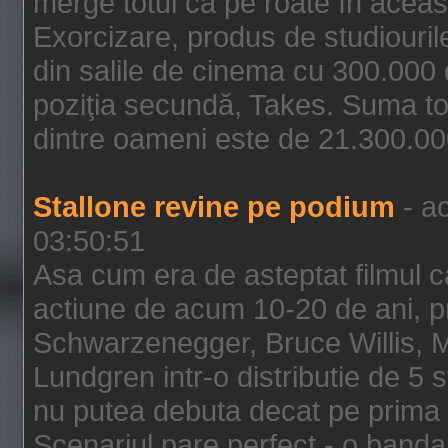
merge totul ca pe roate în aceas
Exorcizare, produs de studiouril
din salile de cinema cu 300.000 d
poziţia secundă, Takes. Suma to
dintre oameni este de 21.300.000
Stallone revine pe podium
- ac
03:50:51
Asa cum era de asteptat filmul ca
actiune de acum 10-20 de ani, p
Schwarzenegger, Bruce Willis, 
Lundgren intr-o distributie de 5 
nu putea debuta decat pe prima 
Scenariul pare perfect - o banda