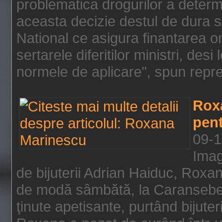
problematica drogurilor a determ
aceasta decizie destul de dura s
National ce asigura finantarea on
sertarele diferitilor ministri, des
normele de aplicare", spun repre
Rox
pent
09-1
Imag
de bijuterii Adrian Haiduc, Roxa
de modă sâmbătă, la Caransebeş
ţinute apetisante, purtând bijuter