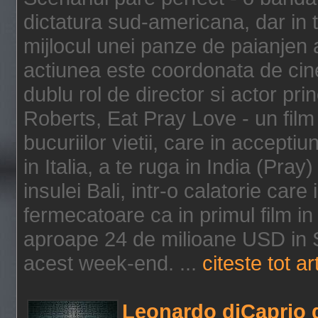
dictatura sud-americana, dar in t
mijlocul unei panze de paianjen a
actiunea este coordonata de cine
dublu rol de director si actor pri
Roberts, Eat Pray Love - un film
bucuriilor vietii, care in accepti
in Italia, a te ruga in India (Pra
insulei Bali, intr-o calatorie care 
fermecatoare ca in primul film in 
aproape 24 de milioane USD in S
acest week-end. ...
citeste tot ar
Leonardo diCaprio d