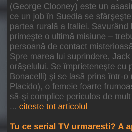
(George Clooney) este un asasin
ce un job în Suedia se sfârşeşte
partea rurală a Italiei. Savurând
primeşte o ultimă misiune – tre
persoană de contact misterioasă
Spre marea lui suprindere, Jack 
orăşelului. Se împrieteneşte cu p
Bonacelli) şi se lasă prins într-o
Placido), o femeie foarte frumoas
să-şi complice periculos de mult 
...
citeste tot articolul
Tu ce serial TV urmaresti? A 