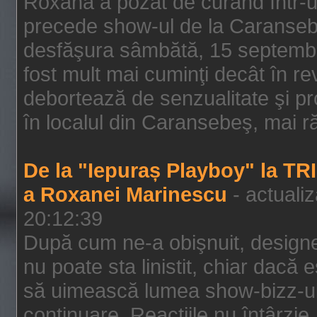
Roxana a pozat de curând într-u
precede show-ul de la Caransebe
desfăşura sâmbătă, 15 septembrie
fost mult mai cuminţi decât în r
debortează de senzualitate şi pr
în localul din Caransebeş, mai rău
De la "Iepuraș Playboy" la TR
a Roxanei Marinescu
- actuali
20:12:39
După cum ne-a obişnuit, designe
nu poate sta linistit, chiar dacă 
să uimească lumea show-bizz-ului
continuare. Reacţiile nu întârzie