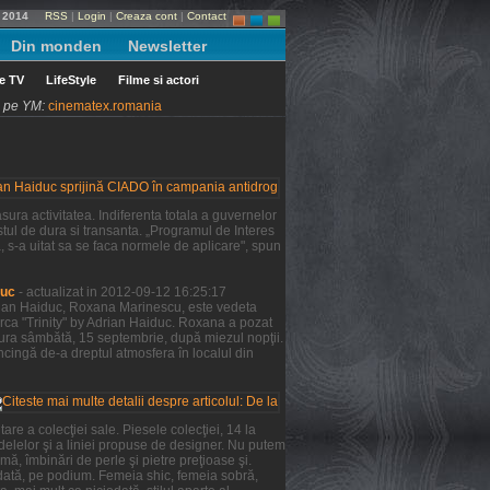
e 2014
RSS
|
Login
|
Creaza cont
|
Contact
Din monden
Newsletter
le TV
LifeStyle
Filme si actori
ni pe YM:
cinematex.romania
ura activitatea. Indiferenta totala a guvernelor
tul de dura si transanta. „Programul de Interes
a, s-a uitat sa se faca normele de aplicare", spun
duc
- actualizat in 2012-09-12 16:25:17
Adrian Haiduc, Roxana Marinescu, este vedeta
rca "Trinity" by Adrian Haiduc. Roxana a pozat
şura sâmbătă, 15 septembrie, după miezul nopţii.
ncingă de-a dreptul atmosfera în localul din
re a colecţiei sale. Piesele colecţiei, 14 la
odelelor şi a liniei propuse de designer. Nu putem
mă, îmbinări de perle şi pietre preţioase şi.
 dată, pe podium. Femeia shic, femeia sobră,