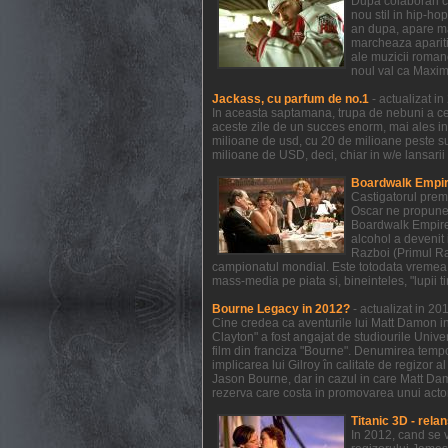
Dupa colaborari c
nou stil in hip-ho
an dupa, apare mat
marcheaza aparitia
ale muzicii romane
noul val ca Maxim
Jackass, cu parfum de no.1
- actualizat i
In aceasta saptamana, trupa de nebuni a celo
aceste zile de un succes enorm, mai ales in
milioane de usd, cu 20 de milioane peste s
milioane de USD, deci, chiar in w/e lansarii
Boardwalk Empire
Castigatorul prem
Oscar ne propune 
Boardwalk Empire a
alcohol a devenit 
Razboi (Primul Raz
campionatul mondial. Este totodata vremea 
mass-media pe piata si, bineinteles, "lupii t
Bourne Legacy in 2012?
- actualizat in 2
Cine credea ca aventurile lui Matt Damon in
Clayton" a fost angajat de studiourile Unive
film din franciza "Bourne". Denumirea temp
implicarea lui Gilroy în calitate de regizor 
Jason Bourne, dar in cazul in care Matt Dam
rezerva care costa in promovarea unui actor 
Titanic 3D - relan
In 2012, cand se 