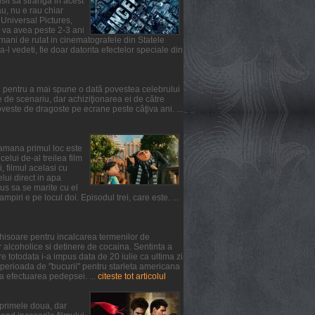
usit sa stranga in acest
u, nu e rau chiar
 Universal Pictures,
l va avea peste 2-3 ani
mani de rulat in cinematografele din Statele
-l vedeti, fie doar datorita efectelor speciale din
l pentru a mai spune o dată povestea celebrului
de scenariu, dar achiziţionarea ei de către
ste de dragoste pe ecrane peste câţiva ani. ...
ptamana primul loc este
lui de-al treilea film
, filmul acelasi cu
elui direct in apa
us sa se marite cu el
iri e pe locul doi. Episodul trei, care este. ...
chisoare pentru incalcarea termenilor de
 alcoholice si detinere de cocaina. Sentinta a
 totodata i-a impus data de 20 iulie ca ultima zi
 perioada de "bucurii" pentru starleta americana
a efectuarea pedepsei. ...
citeste tot articolul
n primele doua, dar