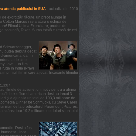
a atentia publicului in SUA
- actualizat in 2010-
de exorcizări făcute, un preot ajunge în
lui Cotton Marcus i se alătură o echipă de
zare! Filmul Ultima Exorcizare, produs de
ziţia secundă, Takes. Suma totală culeasă de cei
nold Schwarzenegger,
m nu putea debuta decat
ud-americana, dar in
oordonata de cine
ray Love - un film
e ruga in India (Pray)
 in primul film in care a jucat. Incasarile filmului
6:13:07
au filmele de actiune, un motiv pentru a afirma
 loc în box office-ul american desi au trecut 3
ari şi a ajuns la un total de 193,3 milioane de
ea ,comedia Dinner for Schmucks, cu Steve Carell
t mai mari de la producatorul Paramount Pictures.
a strâns doar 19,2 milioane de dolari si un total
comedie. Desi a fost
a frumoasa - inca-