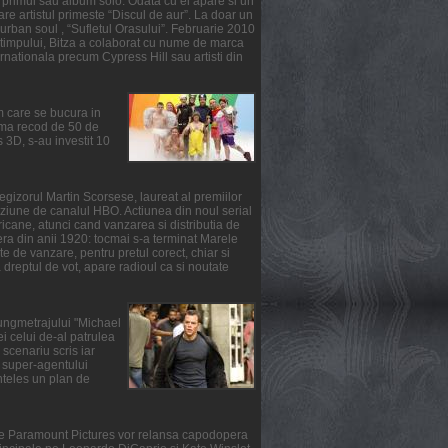
primul sau album solo. Odata cu el apare si un
re artistul primeste “Discul de aur”. La doar un
urban soul , “Sufletul Orasului”. Februarie 2010
l timpului, Bitza a colaborat cu nume de marca
ernationala precum Cypress Hill sau artisti din
m care se bucura in
suma recod de 50 de
3D, s-au investit 10
gizorul Martin Scorsese, laureat al premiilor
ziune de canalul HBO. Actiunea din noul serial
ricane, atunci cand vanzarea si distributia de
fera din anii 1920: tocmai s-a terminat Marele
e de vanzare, pentru pretul corect, chiar si
reptul de vot, apare radioul ca si noutate
lungmetrajului "Michael
i celui de-al patrulea
scenariu scris iar
ul super-agentului
nteles un plan de
rile Paramount Pictures vor relansa capodopera