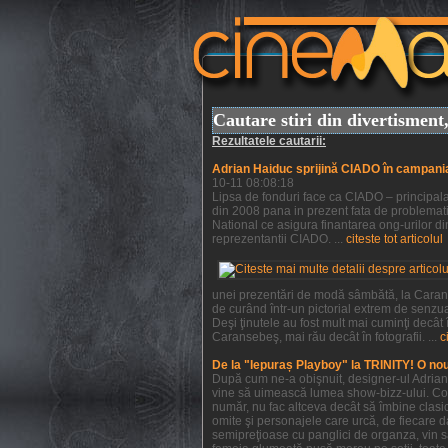
Cautare stiri din divertismen
Rezultatele cautarii:
Adrian Haiduc sprijină CIADO în campani
10-11 08:08:18
Lipsa de fonduri face ca CIADO – principala 
din 2008 pana in prezent fata de problemati
National ce asigura finantarea ong-urilor din
reprezentantii CIADO. ...
citeste tot articolul
unei prezentări de modă sâmbătă, la Caranse
de curând într-un pictorial extrem de senzu
Deşi ţinutele au fost mult mai cuminţi decât
Caransebeş, mai rău decât în fotografii. ...
c
De la "Iepuraș Playboy" la TRINITY! O no
După cum ne-a obişnuit, designer-ul Adrian H
vine să uimească lumea show-bizz-ului. Colec
număr, nu fac altceva decât să îmbine clasic
omite şi personajele care urcă, de fiecare da
semipreţioase cu panglici de organza, vin s