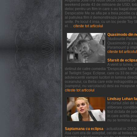
Angelina Jolie n-a reusit decat clasarea pe a
weekend peste 43 de milioane de USD, totali
deloc pentru un film in care s-au bagat doar
Despicable Me se afla pe a treia pozitie cu 
al patrulea film il demonstreaza prezenta i
unite. Pe locul 4 insa, cu un loc peste Toy St
el. ...
citeste tot articolul
Quasimodo din n
Studiourile Param
Quasimodo şi a iu
Paramount şi impl
citeste tot articolul
Sfarsit de eclips
A venit si lunea, 
detinut de catre comedia "Despicable Me" pr
al Twilight Saga: Eclipse, care cu 33 de mil
adolescentii vampiri lucitori in lumina direct
oceanului, cu Bella care este indragostita p
(vampirul, nu varcolacul) desi ea incepuse s
citeste tot articolul
Lindsay Lohan fa
In cursul zilei de
eliberare conditio
fost dictata de ju
in care actrita po
nu se termina dup
Saptamana cu eclipsa
- actualizat in 201
Asa cum era de asteptat, cel de-al treilea fi