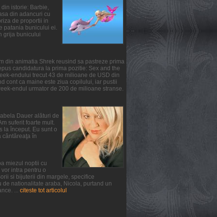
din istorie: Barbie,
oasa din adancuri cu
iza de proportii in
te patania bunicului ei.
n grija bunicului
ilm din animatia Shrek reusind sa pastreze prima
epus candidatura la prima pozitie: Sex and the
 week-endului trecut 43 de milioane de USD din
 cont ca maine este ziua copilului, iar pustii
 week-endul urmator de 200 de milioane stranse.
irabela Dauer alături de
m suferit foarte mult.
s la început. Eu sunt o
a cântăreaţa în
a miezul noptii cu
vor intra pentru o
ii si bijuterii din margele, specifice
u de nationalitate araba, Nicola, purtand un
nce. ...
citeste tot articolul