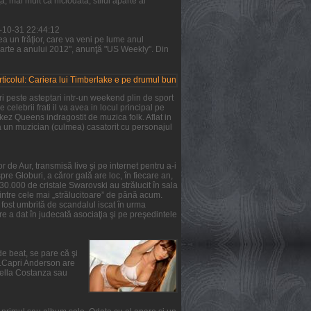
 mai mult ca niciodată, stilul aparte al
1-10-31 22:44:12
a un frăţior, care va veni pe lume anul
parte a anului 2012", anunţă "US Weekly". Din
i peste asteptari intr-un weekend plin de sport
 celebrii frati il va avea in locul principal pe
rkez Queens indragostit de muzica folk. Aflat in
ta un muzician (culmea) casatorit cu personajul
 de Aur, transmisă live şi pe internet pentru a-i
re Globuri, a căror gală are loc, în fiecare an,
 30.000 de cristale Swarovski au strălucit în sala
intre cele mai „strălucitoare” de până acum.
a fost umbrită de scandalul iscat în urma
e a dat în judecată asociaţia şi pe preşedintele
de beat, se pare că şi
ie.Capri Anderson are
Stella Costanza sau