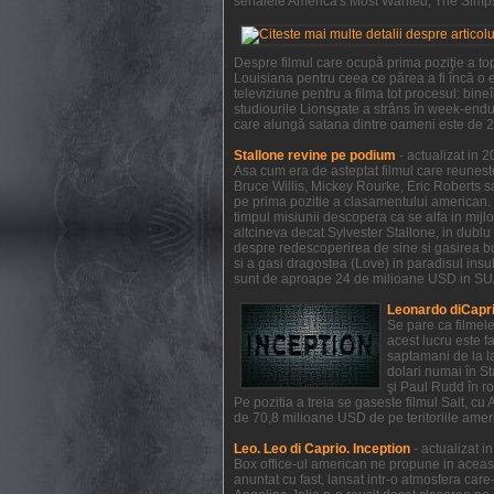
serialele America's Most Wanted, The Simpso
Despre filmul care ocupă prima poziţie a to
Louisiana pentru ceea ce părea a fi încă o e
televiziune pentru a filma tot procesul: bi
studiourile Lionsgate a strâns în week-endul
care alungă satana dintre oameni este de 21
Stallone revine pe podium
- actualizat in 
Asa cum era de asteptat filmul care reunest
Bruce Willis, Mickey Rourke, Eric Roberts s
pe prima pozitie a clasamentului american. 
timpul misiunii descopera ca se alfa in mijl
altcineva decat Sylvester Stallone, in dublu 
despre redescoperirea de sine si gasirea bucu
si a gasi dragostea (Love) in paradisul insule
sunt de aproape 24 de milioane USD in SUA 
Leonardo diCapri
Se pare ca filmel
acest lucru este f
saptamani de la la
dolari numai în S
şi Paul Rudd în ro
Pe pozitia a treia se gaseste filmul Salt, c
de 70,8 milioane USD de pe teritoriile ameri
Leo. Leo di Caprio. Inception
- actualizat 
Box office-ul american ne propune in aceas
anuntat cu fast, lansat intr-o atmosfera car