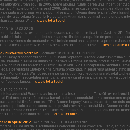
u nume de marca ale hip-hop-ului romanesc, Bitza lanseaza in anul 2004 “Sevraj”, 
p-ul autohton: urban soul. In 2005, apare albumul “Sinuciderea unui inger”, pentru ca
erialul “Fapte bune”, iar in anul 2008, Bitza lanseaza cel de-al patrulea album de 
 pe piata a celui mai recent album al artistului, “Goana dupa fericire”. De-a lungu
sti, de la Loredana Groza, la Holograf sau Artan, dar si cu artisti de notorietate int
ilian sau Guess Who ...
citeste tot articolul
n 2010-10-18 03:22:25
r de la Jackass revine pe marile ecrane cu cel de-al treilea film - Jackass 3D - fil
 publicul tinta - tinerii - reusind sa incaseze din cinematografele de peste ocean 
uma previzionata de producator. Mai trebuie mentionat ca pentru a produce Jackass 
 filmul a incasat din SUA cu 500% peste costurile de productie. ...
citeste tot articolul
 - bulevardul pierzaniei
- actualizat in 2010-10-11 19:09:32
iilor Emmy si scenaristul serialului "Clanul Soprano", Terence Winter impreuna cu re
sa urmarim in serile de duminica Boardwalk Empire, un serial produs pentru televi
re loc in orasul american Atlantic City, in anii 1920 la inceputurile prohibitiei ame
ilegala pe teritoriul Statelor Unite. Situatia prezentata in serial reda autentic atmos
boi Mondial n.r.), Wall Street este pe calea boom-ului economis si absolut totul est
schimbarilor in societatea americana, vremea cand emanciparea femeii va duce la d
ineri" conduc lumea. ...
citeste tot articolul
010-10-07 20:22:58
 pielea agentului Bourne s-au incheiat, s-a inselat amarnic! Tony Gilroy, regizorul 
rsal Pictures pentru a face doua lucruri: scrierea scenariului dar si conducerea regie
orara a noului film Bourne este "The Bourne Legacy".Acesta nu are deocamdată un 
al acestei pelicule este un semn clar in privinta revenirii actorului Matt Damon în rol
on va declina oferta celor de la Universal Pictures, studiourile americane au binei
nou in rolul mentionat mai sus. ...
citeste tot articolul
sare in aprilie 2012
- actualizat in 2010-10-04 08:26:02
vor face 100 de ani de la scufundarea celebrului vas de croaziere Titanic, studiou