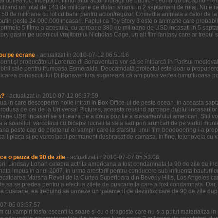
l doilea loc, Inception, filmul altui actor indragit de public - Leonardo diCaprio - re
zand un total de 143 de milioane de dolari stransi in 2 saptamani de rulaj. Nu e ra
 50 de milioane cu tot cu banii pentru actori/regizor. Comedia animata a celor de la
putin peste 24.000.000 incasari. Faptul ca Toy Story 3 este o animatie care probabi
n primele 5 filme a acestuia, cu aproape 380 de milioane de USD incasati in 5 sapta
ory gasim pe ucenicul vrajitorului Nicholas Cage, un alt film fantasy care ar trebui sa
ou pe ecrane
- actualizat in 2010-07-12 06:51:16
ount şi producătorul Lorenzo di Bonaventura vor să se întoarcă în Parisul medieva
birii sale pentru frumoasa Esmeralda. Deocamdată proiectul este doar o propunere 
icarea cunoscutului Di Bonaventura sugerează că am putea vedea tumultuoasa pove
a?
- actualizat in 2010-07-12 06:37:59
ziua in care descoperim noile intrari in Box Office-ul de peste ocean. In aceasta sa
odusa de cei de la Universal Pictures, aceasta reusind aproape dublul incasarilor ce
ioane USD incasari se situeaza pe a doua pozitie a clasamentului american. Stiti voi
a a soarelui, varcolacii cu bicepsi lucrati la sala sau prin aruncari de pe varful munt
ana peste cap de prietenul ei vampir care la sfarsitul unui film booooooring i-a prop
a-l placa si pe varcolacul permanent desbracat de camasa. In fine, telenovela cu vamp
ce o pauza de 90 de zile
- actualizat in 2010-07-07 05:53:08
 ieri, Lindsay Lohan celebra actrita americana a fost condamnata la 90 de zile de in
nata impus in anul 2007, in urma arestarii pentru conducere sub influenta bauturilor
decatoarea Marsha Revel de la Curtea Superioara din Beverly Hills, Los Angeles care
ate sa se predea pentru a efectua zilele de puscarie la care a fost condamnata. Dar,
a puscarie, ea trebuind sa urmeze un tratament de dezintoxicare de 90 de zile dup
0-07-05 03:57:57
lm cu vampiri fosforescenti la soare si cu o dragoste care nu s-a putut materializa i