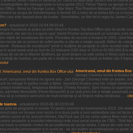
Cameron, filmul Titanic in varianta 3D. Daca nu stiati deja, filmul ii are in rolurile
 cinematografele din intreaga lume in luna aprilie 2012. Filmul Titanic va ajunge in
Box Office - filmul lui George Lucas - Star Wars: The Phantom Menace (Razboiul S
inment se ocupa de transformarea in format 3D a celui de-al doilea film ca si incasa
film care este depasit doar de Avatar - bineinteles, un film tot in regia lui James Ca
are?
- actualizat in 2010-10-04 08:03:44
 despre Facebook ar putea sa intre direct in fruntea Top Box Office-ului de peste oc
ilizatori, dar aici nu s-a ajuns uşor. David Fincher ecranizează un scenariu scris 
ebre reţele de socializare din lume. Povestea de succes a început în 2003, când M
a nevoie de un proiect de suflet pentru a uita de o relaţie eşuată. Alături de colegii
twork - Reteaua de socializare" printr-o mulţime de peripeţii al căror rezultat este 
lui in acest week-end au fost de 23 milioane USD doar in SUA si 45.000.000 $ in in
dusa de cei de la Warner Brothers, pe scurt despre ce este vorba in filmul care a av
bufniţă de hambar, are parte de o mulţime de aventuri după ce fratele său îl împin
ticolul
Americanul, omul din fruntea Box O
George Clooney revine in fruntea Bo
 scurt, synopsisul filmului ne spune asa - Jacl (George Clooney) este un asasin, sin
ack se retrage în partea rurală a Italiei. Savurând liniştea unui mic orăşel medieval
ontact misterioasă, belgianca Mathilde (Thekla Reuten). Spre marea lui suprindere,
ui, părintele Benedetto (Paolo Bonacelli) şi se lasă prins într-o relaţie pasională cu
tea să-şi complice periculos de mult existenţa şi să forţeze mâna destinului... ...
cite
 de toamna
- actualizat in 2010-08-30 23:03:49
 deja grila de programe si seriale TV pentru sezonul de toamna/iarna 2010. Din datel
snuit deja vor incepe noul sezon in a doua parte a lunii septembrie sau cel tarziu i
t ultimul sezon al lor, precum Heroes, Nip/Tuck sau 24 vor urma cateva filme care s
cadrul serialelor si evolutiei internetului este noul serial produs de CBS - "Shit! My
mai hazlii si urmarile conturi de pe platforma de social media. Cateva din cele mai l
tinua evolutia personajelor si in acest an - iar aici putem sa nominalizam cu peste 2