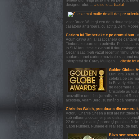
femeia glumeaţă pusă mereu pe şotii, toate a
designer-ului. ...
citeste tot articolul
viitor.Bruce Willis şi cea de-a doua soţie 
căsătoria anterioară, cu actriţa Demi Moore, e
Cariera lui Timberlake e pe drumul bun
- 
Acum cativa ani a lasat cariera de cantaret p
Timberlake pare una potrivita. Pelicula lan
in SUA iar ultimele zvonuri il dau protagonist
Oscar Isaac (l-ati vazut recent in filmul Dri
cautarea unei cariere muzicale si a unui num
interpretat de Carey Mulligan. ...
citeste tot 
Golden Globes A
Luni, ora 3 a.m. a
celebra pe cei mai
la Beverly Hilton 
de decernare a Glo
Cristalele au fost
acuzaţiilor unui fost jurnalist, Michael Rus
acesteia, Adam Berg, susţinând că nominaliză
Christina Walsh, prostituata din camera l
Actorul Charlie Sheen a fost arestat zilele 
sub influenţa cocainei şi se distra cu o pros
22 de ani şi e actriţă porno şi prostituată 
Capri Nubiles. Numele ei real este, de fapt, 
Bitza semneaza 