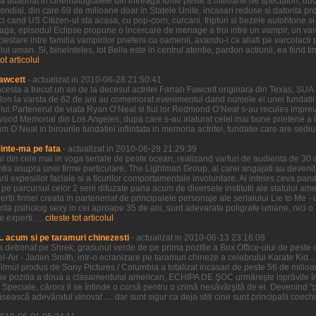
ilm a adaunat in cinematografele din intreaga lume peste 3 milioane de spectatori, duc
al, din care 69 de milioane doar in Statele Unite, incasari reduse si datorita proas
i cand US Citizen-ul sta acasa, cu pop-corn, curcani, fripturi si bezele autohtone si 
 Saga, episodul Eclipse propune o incercare de menage a troi intre un vampir, un var
clestare intre familia vampirilor prieteni cu oamenii, avandu-i ca aliati pe varcolacii 
 uman. Si, bineinteles, tot Bella este in centrul atentie, pardon actiunii, ea fiind tin
tot articolul
awcett
- actualizat in 2010-06-28 21:50:41
cesta a trecut un an de la decesul actritei Farrah Fawcett originara din Texas, SUA 
lon la varsta de 62 de ani au comemorat evenimentul dand numele ei unei fundatii 
ui.Partenerul de viata Ryan O’Neal si fiul lor Redmond O’Neal s-au recules impreu
wood Memorial din Los Angeles, dupa care s-au alaturat celei mai bune prietene a lui
O’Neal in birourile fundatiei infiintata in memoria actritei, fundatie care are sediul i
Minte-ma pe fata
- actualizat in 2010-06-28 21:29:39
ul din cele mai in voga seriale de peste ocean, realizand varfuri de audienta de 30
entia asupra unei firme particulare, The Lightman Group, ai carei angajati au devenit 
 expesiilor faciale si a ticurilor comportamentale involuntare. Ai inteles ceva pana 
parcursul celor 2 serii difuzate pana acum de diversele institutii ale statului ameri
ertii firmei creata in parteneriat de principalele personaje ale serialului Lie to Me -
ctorita psiholog sexy in cei aproape 35 de ani, sunt adevarate poligrafe umane, nici
 experti. ...
citeste tot articolul
.. acum si pe taramuri chinezesti
- actualizat in 2010-06-13 23:16:08
l-a detronat pe Shrek, grasunul verde de pe prima pozitie a Box Office-ului de peste oc
Bel-Air - Jaden Smith, intr-o ecranizare pe taramuri chineze a celebrului Karate Kid ...
ilmul produs de Sony Pictures / Columbia a totalizat incasari de peste 56 de mili
pe pozitia a doua a clasamentului american, ECHIPA DE ŞOC urmăreşte isprăvile înd
e Speciale, cărora li se întinde o cursă pentru o crimă nesăvârşită de ei. Devenind "pr
ească adevăratul vinovat .... dar sunt sigur ca deja stiti cine sunt principalii coechi