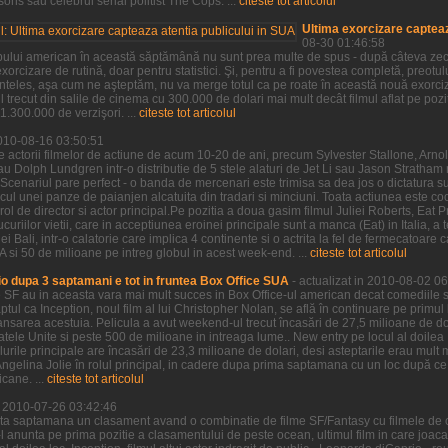
ns sau celebrul serial politist The Cops. ...
citeste tot articolul
Ultima exorcizare capteaz
08-30 01:46:58
pului american în această săptămână nu sunt prea multe de spus - după câteva zeci 
xorcizare de rutină, doar pentru statistici. Şi, pentru a fi povestea completă, preotu
neînteles, aşa cum ne aşteptăm, nu va merge totul ca pe roate în această nouă exorci
 trecut din salile de cinema cu 300.000 de dolari mai mult decât filmul aflat pe po
.300.000 de verzişori. ...
citeste tot articolul
2010-08-16 03:50:51
e actorii filmelor de actiune de acum 10-20 de ani, precum Sylvester Stallone, Ar
au Dolph Lundgren intr-o distributie de 5 stele alaturi de Jet Li sau Jason Stratha
Scenariul pare perfect - o banda de mercenari este trimisa sa dea jos o dictatura s
ocul unei panze de paianjen alcatuita din tradari si minciuni. Toata actiunea este c
rol de director si actor principal.Pe pozitia a doua gasim filmul Juliei Roberts, Eat P
riilor vietii, care in acceptiunea eroinei principale sunt a manca (Eat) in Italia, a t
i Bali, intr-o calatorie care implica 4 continente si o actrita la fel de fermecatoare ca
si 50 de milioane pe intreg globul in acest week-end. ...
citeste tot articolul
o dupa 3 saptamani e tot in fruntea Box Office SUA
- actualizat in 2010-08-02 0
e SF au in aceasta vara mai mult succes in Box Office-ul american decat comediile s
aptul ca Inception, noul film al lui Christopher Nolan, se află în continuare pe primul
nsarea acestuia. Pelicula a avut weekend-ul trecut încasări de 27,5 milioane de dol
tatele Unite si peste 500 de milioane in intreaga lume.. New entry pe locul al doil
lurile principale are încasări de 23,3 milioane de dolari, desi asteptarile erau mul
u Angelina Jolie în rolul principal, in cadere dupa prima saptamana cu un loc după ce 
cane. ...
citeste tot articolul
in 2010-07-26 03:42:46
ta saptamana un clasament avand o combinatie de filme SF/Fantasy cu filmele de 
e-l anunta pe prima pozitie a clasamentului de peste ocean, ultimul film in care joac