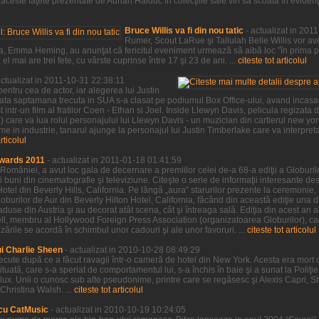
ceste faţete prezentate de Adrian Haiduc în colecţiile sale vin să scoată în evidenţa,
Bruce Willis va fi din nou tatic
- actualizat in 201
Rumer, Scout LaRue şi Tallulah Belle Willis vor ave
a sa, Emma Heming, au anunţat că fericitul eveniment urmează să aibă loc "în prima 
l mai are trei fete, cu vârste cuprinse între 17 şi 23 de ani. ...
citeste tot articolul
actualizat in 2011-10-31 22:38:11
entru cea de actor, iar alegerea lui Justin
sata saptamana trecuta in SUA s-a clasat pe podiumul Box Office-ului, avand incasar
 intr-un film al fratilor Coen - Ethan si Joel. Inside Llewyn Davis, pelicula regizata de
ve) care va lua rolul personajului lui Llewyn Davis - un muzician din cartierul new yo
e in industrie, tanarul ajunge la personajul lui Justin Timberlake care va interpre
articolul
wards 2011
- actualizat in 2011-01-18 01:41:59
 României, a avut loc gala de decernare a premiilor celei de-a 68-a ediţii a Globurilor
 buni din cinematografie şi televiziune. Citeşte o serie de informaţii interesante desp
Hotel din Beverly Hills, California. Pe lângă „aura” starurilor prezente la ceremonie,
burilor de Aur din Beverly Hilton Hotel, California, făcând din această ediţie una d
 aduse din Austria şi au decorat atât scena, cât şi întreaga sală. Ediţia din acest an 
sell, membru al Hollywood Foreign Press Association (organizatoarea Globurilor), car
rile se acordă în schimbul unor cadouri şi ale unor favoruri. ...
citeste tot articolul
ui Charlie Sheen
- actualizat in 2010-10-28 08:49:29
trecute după ce a făcut ravagii într-o cameră de hotel din New York. Acesta era mort 
tituată, care s-a speriat de comportamentul lui, s-a închis în baie şi a sunat la Poliţ
de lux. Unii o cunosc sub alte pseudonime, printre care se regăsesc şi Alexis Capri, 
Christina Walsh. ...
citeste tot articolul
cu CatMusic
- actualizat in 2010-10-19 10:24:05