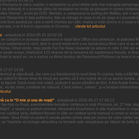
 2010-06-01 05:34:11
 Romania le ofera copiilor o reintalnire cu unul dintre cele mai indragite personaje 
l de distractii si o poveste plina de invataturi ne invita sa plonjam in lumea misteri
estea Sirenei”, acum pe DVD. Merliah, o campioana la surfing din Malibu, are o surpr
oz! Stanjenita in fata publicului, fata se retrage in casa ei de pe plaja si-i povestes
ret bine pastrat pe care a venit vremea sa-l afle: mama ei este sirena si a lasat-o i
tata, n-ar fi fost in siguranta in Oceania. ...
citeste tot articolul
ic
- actualizat in 2010-05-31 05:02:29
a se complice in aceasta saptamana in topul Box Office-ului american, al patrulea f
doua saptamana la rand, desi in acest week-end s-au lansat doua filme care si-au d
of Persia. Omul verde, rege peste Far-Far Away reuseste sa adune in cele 3 zile ale
 peste ocean, totalizand 133 stranse de la lansarea de saptamana trecuta, si tinand
Shrek in acest an, nu e exclus ca filmul produs de Paramount Pictures sa treaca in
05-27 07:14:26
uternică şi adevărată, dar care s-a transformat la scurt timp în coşmar. Asta a trăit M
 a suferit în tăcere timp de nouă ani, pentru că îi era ruşine de ce va spune lumea. „A
şi la figurat. Dacă eram mai slabă, puteam fi acum pământ de flori. A fost foarte frumo
ac, nu fac nimic jumătate de măsură. Când iubesc, iubesc”, şi-a început mărturisire
rticolul
nă ca in “O mie şi una de nopţi”
- actualizat in 2010-05-27 07:09:13
hip-hop cu Puya, evenimentele tematice continua in club Princess, joi, 27 mai, dup
Night”, o seara cu parfum oriental. Alexandra Enachescu si alte manechine in voga 
nor cadâne sexy, defiland fiecare in câte un costum lucrat manual si ornat cu accesor
ntale. Gina Pistol va putea fi vazuta pentru prima data pe scena de catre iubitul sa
, iar Yasmine va incinge atmosfera cu formele sale voluptoase pe ritmuri de belly da