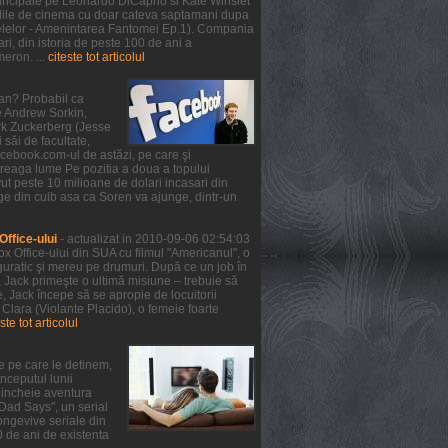
 principale pe Leonardo DiCaprio si Kate Winslet
 salile de cinema cu doar cateva saptamani dupa
telelor - Amenintarea Fantomei Ep.1). Compania
ri, din istoria de peste 100 de ani a
meron. ...
citeste tot articolul
ean? Probabil ca
de Andrew Sorkin,
ark Zuckerberg (Jesse
 săi de facultate,
facebook.com-ul de astăzi, pe care şi
treaga lume Pe pozitia a doua a topului
ut peste 10 milioane de dolari incasari din
ge din cuib asa ca Soren va ajunge, dintr-un
ffice-ului
- actualizat in 2010-09-06 02:54:03
x Office-ului din SUA cu filmul "Americanul", o
guratic şi mereu pe drumuri. După ce un job în
, Jack primeşte o ultimă misiune – trebuie să
 Jack începe să se apropie de locuitorii
 Clara (Violante Placido), o femeie foarte
ste tot articolul
e pe care le detinem,
nceputul lunii
a incheie aventura
 Dad Says", un serial
ongevive seriale din
0 de ani de existenta