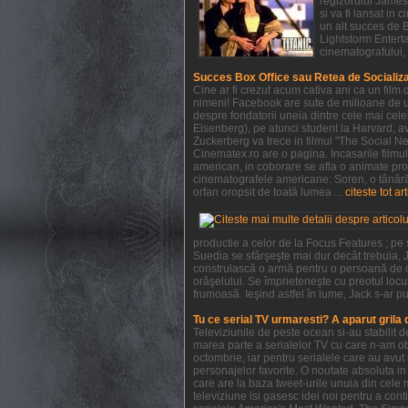
regizorului James 
si va fi lansat in
un alt succes de 
Lightstorm Enterta
cinematografului, 
Succes Box Office sau Retea de Socializ
Cine ar fi crezut acum cativa ani ca un film
nimeni! Facebook are sute de milioane de ut
despre fondatorii uneia dintre cele mai cel
Eisenberg), pe atunci student la Harvard, ave
Zuckerberg va trece in filmul "The Social Ne
Cinematex.ro are o pagina. Incasarile filmu
american, in coborare se afla o animate pro
cinematografele americane: Soren, o tânără 
orfan oropsit de toată lumea ...
citeste tot ar
productie a celor de la Focus Features ; pe
Suedia se sfârşeşte mai dur decât trebuia, J
construiască o armă pentru o persoană de c
orăşelului. Se împrieteneşte cu preotul locul
frumoasă. Ieşind astfel în lume, Jack s-ar pu
Tu ce serial TV urmaresti? A aparut grila
Televiziunile de peste ocean si-au stabilit
marea parte a serialelor TV cu care n-am obi
octombrie, iar pentru serialele care au avu
personajelor favorite. O noutate absoluta in 
care are la baza tweet-urile unuia din cele 
televiziune isi gasesc idei noi pentru a con