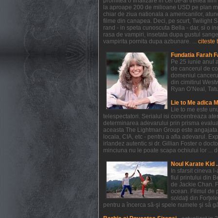
promitea o finalizare in cel de-al treilea f
la aproape 200 de milioane USD pe plan mondi
chiar de ziua nationala a americanilor, atunc
filme din canapea. Deci, pe scurt, Twilight
rand - in speta cunoscuta Bella - dar, si o in
rasa de vampiri, insetata dupa gustul sangelui
vampirita pornita dupa azbunare. ...
citeste 
Fundatia Farah F
Pe 25 iunie anul a
de cancerul de co
domeniul cancerul
din cimitirul West
Ryan O’Neal, Tatum 
Lie to Me adica 
Lie to me este un
telespectatori. Serialul isi concentreaza at
determinarea adevarului prin prisma evaluarii
aceasta The Lightman Group este angajata pe 
locala, CIA, etc - pentru a afla adevarul. Exp
irlandez autentic si dr. Gillian Foster o do
minciuna nu le poate scapa ochiului lor ... de
Noul Karate Kid .
In sfarsit cineva 
fiul printului din 
de Jackie Chan. F
ocean. Filmul de 
soldaţi din Forţel
pentru a încerca să-şi spele numele şi să găs