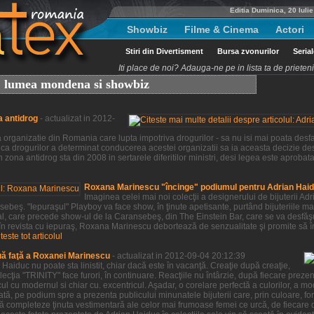
Editia Duminica, 20 Iuli
Showbiz
Filme & Cinema
Actori
Stiri din Divertisment
Bursa zvonurilor
Seria
Iti place de noi? Adauga-ne pe in lista ta de priete
t, lumea mondena si showbiz
a antidrog
- actualizat in 2012-
organizatie din Romania care lupta impotriva drogurilor - sa nu isi mai poata desfas
ca drogurilor a determinat conducerea acestei organizatii sa ia aceasta decizie des
 zona antidrog sta din 2008 in sertarele diferitilor ministri, desi legea este aprobat
Roxana Marinescu "încinge" podiumul pentru Adrian Hai
Imaginea celei mai noi colecţii a designerului de bijuterii 
beş. "Iepuraşul" Playboy va face show, în ţinute apetisante, purtând bijuteriile ma
al, care precede show-ul de la Caransebeş, din The Einstein Bar, care se va desfă
 în revista cu iepuraş, Roxana Marinescu debortează de senzualitate şi promite să î
iteste tot articolul
uă faţă a Roxanei Marinescu
- actualizat in 2012-09-04 20:12:39
aiduc nu poate sta linistit, chiar dacă este în vacanţă. Creaţie după creaţie,
ţia "TRINITY" face furori, în continuare. Reacţiile nu întârzie, după fiecare prezenta
ul cu modernul si chiar cu. excentricul. Aşadar, o corelare perfectă a culorilor, a m
tă, pe podium spre a prezenta publicului minunatele bijuterii care, prin culoare, for
ă completeze ţinuta vestimentară ale celor mai frumoase femei ce urcă, de fiecare