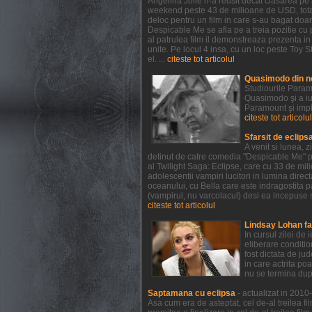
Angelina Jolie n-a reusit decat clasarea pe a
weekend peste 43 de milioane de USD, totali
deloc pentru un film in care s-au bagat doar
Despicable Me se afla pe a treia pozitie cu 
al patrulea film il demonstreaza prezenta i
unite. Pe locul 4 insa, cu un loc peste Toy St
el. ...
citeste tot articolul
Quasimodo din n
Studiourile Param
Quasimodo şi a iu
Paramount şi impl
citeste tot articolul
Sfarsit de eclips
A venit si lunea, 
detinut de catre comedia "Despicable Me" pr
al Twilight Saga: Eclipse, care cu 33 de mil
adolescentii vampiri lucitori in lumina direct
oceanului, cu Bella care este indragostita p
(vampirul, nu varcolacul) desi ea incepuse s
citeste tot articolul
Lindsay Lohan fa
In cursul zilei de
eliberare conditio
fost dictata de ju
in care actrita po
nu se termina dup
Saptamana cu eclipsa
- actualizat in 201
Asa cum era de asteptat, cel de-al treilea fi