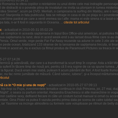
 2010-06-01 05:34:11
 Romania le ofera copiilor o reintalnire cu unul dintre cele mai indragite personaje 
l de distractii si o poveste plina de invataturi ne invita sa plonjam in lumea misteri
estea Sirenei”, acum pe DVD. Merliah, o campioana la surfing din Malibu, are o surpr
oz! Stanjenita in fata publicului, fata se retrage in casa ei de pe plaja si-i povestes
ret bine pastrat pe care a venit vremea sa-l afle: mama ei este sirena si a lasat-o i
tata, n-ar fi fost in siguranta in Oceania. ...
citeste tot articolul
ic
- actualizat in 2010-05-31 05:02:29
a se complice in aceasta saptamana in topul Box Office-ului american, al patrulea f
doua saptamana la rand, desi in acest week-end s-au lansat doua filme care si-au d
of Persia. Omul verde, rege peste Far-Far Away reuseste sa adune in cele 3 zile ale
 peste ocean, totalizand 133 stranse de la lansarea de saptamana trecuta, si tinand
Shrek in acest an, nu e exclus ca filmul produs de Paramount Pictures sa treaca in
05-27 07:14:26
uternică şi adevărată, dar care s-a transformat la scurt timp în coşmar. Asta a trăit M
 a suferit în tăcere timp de nouă ani, pentru că îi era ruşine de ce va spune lumea. „A
şi la figurat. Dacă eram mai slabă, puteam fi acum pământ de flori. A fost foarte frumo
ac, nu fac nimic jumătate de măsură. Când iubesc, iubesc”, şi-a început mărturisire
rticolul
nă ca in “O mie şi una de nopţi”
- actualizat in 2010-05-27 07:09:13
hip-hop cu Puya, evenimentele tematice continua in club Princess, joi, 27 mai, dup
Night”, o seara cu parfum oriental. Alexandra Enachescu si alte manechine in voga 
nor cadâne sexy, defiland fiecare in câte un costum lucrat manual si ornat cu accesor
ntale. Gina Pistol va putea fi vazuta pentru prima data pe scena de catre iubitul sa
, iar Yasmine va incinge atmosfera cu formele sale voluptoase pe ritmuri de belly da