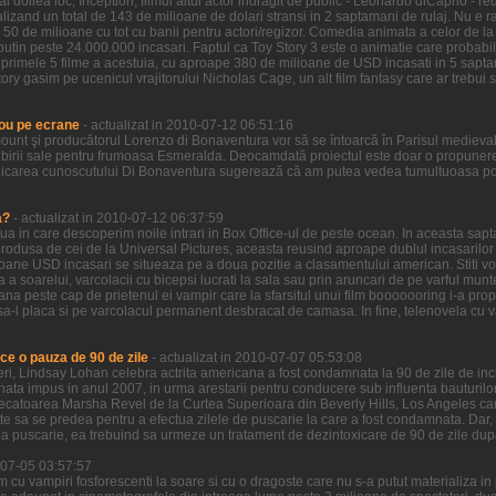
l doilea loc, Inception, filmul altui actor indragit de public - Leonardo diCaprio - re
zand un total de 143 de milioane de dolari stransi in 2 saptamani de rulaj. Nu e ra
 50 de milioane cu tot cu banii pentru actori/regizor. Comedia animata a celor de la
putin peste 24.000.000 incasari. Faptul ca Toy Story 3 este o animatie care probabi
n primele 5 filme a acestuia, cu aproape 380 de milioane de USD incasati in 5 sapta
ory gasim pe ucenicul vrajitorului Nicholas Cage, un alt film fantasy care ar trebui sa
ou pe ecrane
- actualizat in 2010-07-12 06:51:16
ount şi producătorul Lorenzo di Bonaventura vor să se întoarcă în Parisul medieva
birii sale pentru frumoasa Esmeralda. Deocamdată proiectul este doar o propunere 
icarea cunoscutului Di Bonaventura sugerează că am putea vedea tumultuoasa pove
a?
- actualizat in 2010-07-12 06:37:59
ziua in care descoperim noile intrari in Box Office-ul de peste ocean. In aceasta sa
odusa de cei de la Universal Pictures, aceasta reusind aproape dublul incasarilor ce
ioane USD incasari se situeaza pe a doua pozitie a clasamentului american. Stiti voi
a a soarelui, varcolacii cu bicepsi lucrati la sala sau prin aruncari de pe varful munt
ana peste cap de prietenul ei vampir care la sfarsitul unui film booooooring i-a prop
a-l placa si pe varcolacul permanent desbracat de camasa. In fine, telenovela cu vamp
ce o pauza de 90 de zile
- actualizat in 2010-07-07 05:53:08
 ieri, Lindsay Lohan celebra actrita americana a fost condamnata la 90 de zile de in
nata impus in anul 2007, in urma arestarii pentru conducere sub influenta bauturilor
decatoarea Marsha Revel de la Curtea Superioara din Beverly Hills, Los Angeles care
ate sa se predea pentru a efectua zilele de puscarie la care a fost condamnata. Dar,
a puscarie, ea trebuind sa urmeze un tratament de dezintoxicare de 90 de zile dup
0-07-05 03:57:57
lm cu vampiri fosforescenti la soare si cu o dragoste care nu s-a putut materializa i