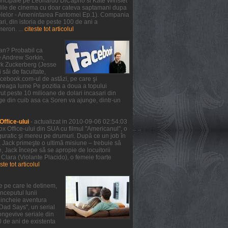
 principale pe Leonardo DiCaprio si Kate Winslet
 salile de cinema cu doar cateva saptamani dupa
telelor - Amenintarea Fantomei Ep.1). Compania
ri, din istoria de peste 100 de ani a
meron. ...
citeste tot articolul
ean? Probabil ca
de Andrew Sorkin,
ark Zuckerberg (Jesse
 săi de facultate,
facebook.com-ul de astăzi, pe care şi
treaga lume Pe pozitia a doua a topului
ut peste 10 milioane de dolari incasari din
ge din cuib asa ca Soren va ajunge, dintr-un
ffice-ului
- actualizat in 2010-09-06 02:54:03
x Office-ului din SUA cu filmul "Americanul", o
guratic şi mereu pe drumuri. După ce un job în
, Jack primeşte o ultimă misiune – trebuie să
 Jack începe să se apropie de locuitorii
 Clara (Violante Placido), o femeie foarte
ste tot articolul
e pe care le detinem,
nceputul lunii
a incheie aventura
 Dad Says", un serial
ongevive seriale din
0 de ani de existenta