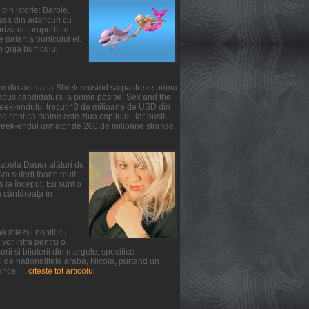
din istorie: Barbie,
oasa din adancuri cu
iza de proportii in
te patania bunicului ei.
n grija bunicului
ilm din animatia Shrek reusind sa pastreze prima
epus candidatura la prima pozitie: Sex and the
 week-endului trecut 43 de milioane de USD din
 cont ca maine este ziua copilului, iar pustii
 week-endul urmator de 200 de milioane stranse.
irabela Dauer alături de
m suferit foarte mult.
s la început. Eu sunt o
a cântăreaţa în
a miezul noptii cu
vor intra pentru o
ii si bijuterii din margele, specifice
u de nationalitate araba, Nicola, purtand un
nce. ...
citeste tot articolul