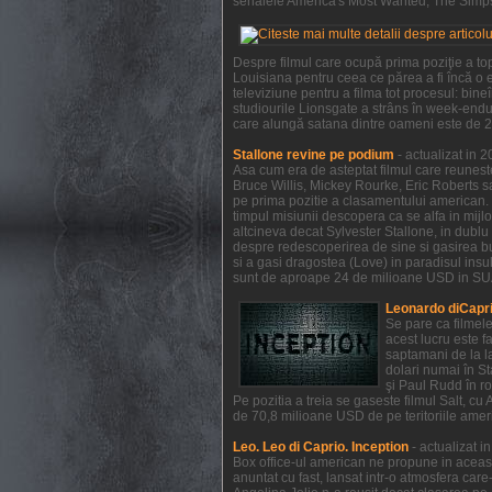
serialele America's Most Wanted, The Simpso
Despre filmul care ocupă prima poziţie a to
Louisiana pentru ceea ce părea a fi încă o e
televiziune pentru a filma tot procesul: bi
studiourile Lionsgate a strâns în week-endul
care alungă satana dintre oameni este de 21
Stallone revine pe podium
- actualizat in 
Asa cum era de asteptat filmul care reunest
Bruce Willis, Mickey Rourke, Eric Roberts s
pe prima pozitie a clasamentului american. 
timpul misiunii descopera ca se alfa in mijl
altcineva decat Sylvester Stallone, in dublu 
despre redescoperirea de sine si gasirea bucu
si a gasi dragostea (Love) in paradisul insule
sunt de aproape 24 de milioane USD in SUA 
Leonardo diCapri
Se pare ca filmel
acest lucru este f
saptamani de la la
dolari numai în S
şi Paul Rudd în ro
Pe pozitia a treia se gaseste filmul Salt, c
de 70,8 milioane USD de pe teritoriile ameri
Leo. Leo di Caprio. Inception
- actualizat 
Box office-ul american ne propune in aceas
anuntat cu fast, lansat intr-o atmosfera car