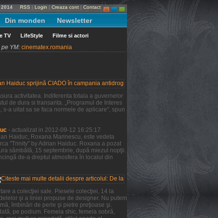
e 2014
RSS
|
Login
|
Creaza cont
|
Contact
Din monden
Newsletter
le TV
LifeStyle
Filme si actori
ni pe YM:
cinematex.romania
ura activitatea. Indiferenta totala a guvernelor
tul de dura si transanta. „Programul de Interes
a, s-a uitat sa se faca normele de aplicare", spun
duc
- actualizat in 2012-09-12 16:25:17
Adrian Haiduc, Roxana Marinescu, este vedeta
rca "Trinity" by Adrian Haiduc. Roxana a pozat
şura sâmbătă, 15 septembrie, după miezul nopţii.
ncingă de-a dreptul atmosfera în localul din
re a colecţiei sale. Piesele colecţiei, 14 la
odelelor şi a liniei propuse de designer. Nu putem
mă, îmbinări de perle şi pietre preţioase şi.
 dată, pe podium. Femeia shic, femeia sobră,