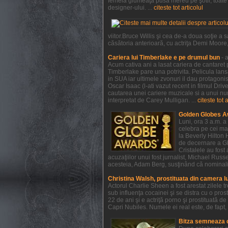
femeia glumeaţă pusă mereu pe şotii, toate a
designer-ului. ...
citeste tot articolul
viitor.Bruce Willis şi cea de-a doua soţie 
căsătoria anterioară, cu actriţa Demi Moore, e
Cariera lui Timberlake e pe drumul bun
- 
Acum cativa ani a lasat cariera de cantaret p
Timberlake pare una potrivita. Pelicula lan
in SUA iar ultimele zvonuri il dau protagonist
Oscar Isaac (l-ati vazut recent in filmul Dri
cautarea unei cariere muzicale si a unui num
interpretat de Carey Mulligan. ...
citeste tot 
Golden Globes A
Luni, ora 3 a.m. a
celebra pe cei mai
la Beverly Hilton 
de decernare a Glo
Cristalele au fost
acuzaţiilor unui fost jurnalist, Michael Rus
acesteia, Adam Berg, susţinând că nominaliză
Christina Walsh, prostituata din camera l
Actorul Charlie Sheen a fost arestat zilele 
sub influenţa cocainei şi se distra cu o pros
22 de ani şi e actriţă porno şi prostituată 
Capri Nubiles. Numele ei real este, de fapt, 
Bitza semneaza 