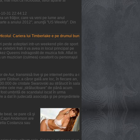
 mai mult ca niciodată, stilul aparte al
1-10-31 22:44:12
a un frăţior, care va veni pe lume anul
parte a anului 2012", anunţă "US Weekly". Din
i peste asteptari intr-un weekend plin de sport
 celebrii frati il va avea in locul principal pe
rkez Queens indragostit de muzica folk. Aflat in
ta un muzician (culmea) casatorit cu personajul
 de Aur, transmisă live şi pe internet pentru a-i
re Globuri, a căror gală are loc, în fiecare an,
 30.000 de cristale Swarovski au strălucit în sala
intre cele mai „strălucitoare” de până acum.
a fost umbrită de scandalul iscat în urma
e a dat în judecată asociaţia şi pe preşedintele
de beat, se pare că şi
ie.Capri Anderson are
Stella Costanza sau