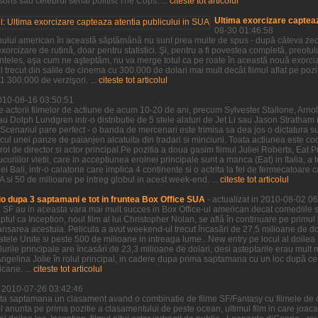
ns sau celebrul serial politist The Cops. ...
citeste tot articolul
Ultima exorcizare capteaz
08-30 01:46:58
pului american în această săptămână nu sunt prea multe de spus - după câteva zeci 
xorcizare de rutină, doar pentru statistici. Şi, pentru a fi povestea completă, preotu
neînteles, aşa cum ne aşteptăm, nu va merge totul ca pe roate în această nouă exorci
 trecut din salile de cinema cu 300.000 de dolari mai mult decât filmul aflat pe po
.300.000 de verzişori. ...
citeste tot articolul
2010-08-16 03:50:51
e actorii filmelor de actiune de acum 10-20 de ani, precum Sylvester Stallone, Ar
au Dolph Lundgren intr-o distributie de 5 stele alaturi de Jet Li sau Jason Stratha
Scenariul pare perfect - o banda de mercenari este trimisa sa dea jos o dictatura s
ocul unei panze de paianjen alcatuita din tradari si minciuni. Toata actiunea este c
rol de director si actor principal.Pe pozitia a doua gasim filmul Juliei Roberts, Eat P
riilor vietii, care in acceptiunea eroinei principale sunt a manca (Eat) in Italia, a t
i Bali, intr-o calatorie care implica 4 continente si o actrita la fel de fermecatoare ca
si 50 de milioane pe intreg globul in acest week-end. ...
citeste tot articolul
o dupa 3 saptamani e tot in fruntea Box Office SUA
- actualizat in 2010-08-02 0
e SF au in aceasta vara mai mult succes in Box Office-ul american decat comediile s
aptul ca Inception, noul film al lui Christopher Nolan, se află în continuare pe primul
nsarea acestuia. Pelicula a avut weekend-ul trecut încasări de 27,5 milioane de dol
tatele Unite si peste 500 de milioane in intreaga lume.. New entry pe locul al doil
lurile principale are încasări de 23,3 milioane de dolari, desi asteptarile erau mul
u Angelina Jolie în rolul principal, in cadere dupa prima saptamana cu un loc după ce 
cane. ...
citeste tot articolul
in 2010-07-26 03:42:46
ta saptamana un clasament avand o combinatie de filme SF/Fantasy cu filmele de 
e-l anunta pe prima pozitie a clasamentului de peste ocean, ultimul film in care joac