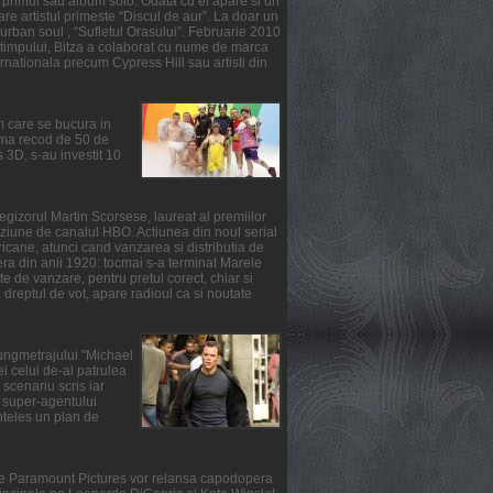
primul sau album solo. Odata cu el apare si un
re artistul primeste “Discul de aur”. La doar un
urban soul , “Sufletul Orasului”. Februarie 2010
l timpului, Bitza a colaborat cu nume de marca
ernationala precum Cypress Hill sau artisti din
m care se bucura in
suma recod de 50 de
3D, s-au investit 10
gizorul Martin Scorsese, laureat al premiilor
ziune de canalul HBO. Actiunea din noul serial
ricane, atunci cand vanzarea si distributia de
fera din anii 1920: tocmai s-a terminat Marele
e de vanzare, pentru pretul corect, chiar si
reptul de vot, apare radioul ca si noutate
lungmetrajului "Michael
i celui de-al patrulea
scenariu scris iar
ul super-agentului
nteles un plan de
rile Paramount Pictures vor relansa capodopera