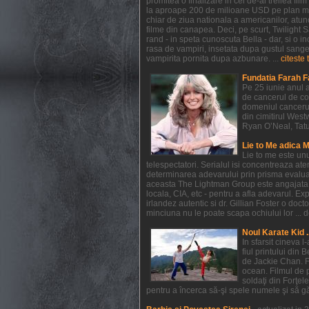
promitea o finalizare in cel de-al treilea f
la aproape 200 de milioane USD pe plan mondi
chiar de ziua nationala a americanilor, atunc
filme din canapea. Deci, pe scurt, Twilight
rand - in speta cunoscuta Bella - dar, si o in
rasa de vampiri, insetata dupa gustul sangelui
vampirita pornita dupa azbunare. ...
citeste 
Fundatia Farah F
Pe 25 iunie anul a
de cancerul de co
domeniul cancerul
din cimitirul West
Ryan O’Neal, Tatum 
Lie to Me adica 
Lie to me este un
telespectatori. Serialul isi concentreaza at
determinarea adevarului prin prisma evaluarii
aceasta The Lightman Group este angajata pe 
locala, CIA, etc - pentru a afla adevarul. Exp
irlandez autentic si dr. Gillian Foster o do
minciuna nu le poate scapa ochiului lor ... de
Noul Karate Kid .
In sfarsit cineva 
fiul printului din 
de Jackie Chan. F
ocean. Filmul de 
soldaţi din Forţel
pentru a încerca să-şi spele numele şi să găs