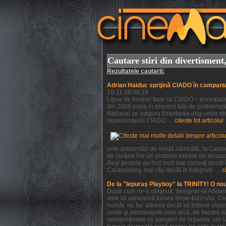
Cautare stiri din divertismen
Rezultatele cautarii:
Adrian Haiduc sprijină CIADO în campani
10-11 08:08:18
Lipsa de fonduri face ca CIADO – principala 
din 2008 pana in prezent fata de problemati
National ce asigura finantarea ong-urilor din
reprezentantii CIADO. ...
citeste tot articolul
unei prezentări de modă sâmbătă, la Caranse
de curând într-un pictorial extrem de senzu
Deşi ţinutele au fost mult mai cuminţi decât
Caransebeş, mai rău decât în fotografii. ...
c
De la "Iepuraș Playboy" la TRINITY! O no
După cum ne-a obişnuit, designer-ul Adrian H
vine să uimească lumea show-bizz-ului. Colec
număr, nu fac altceva decât să îmbine clasic
omite şi personajele care urcă, de fiecare da
semipreţioase cu panglici de organza, vin s