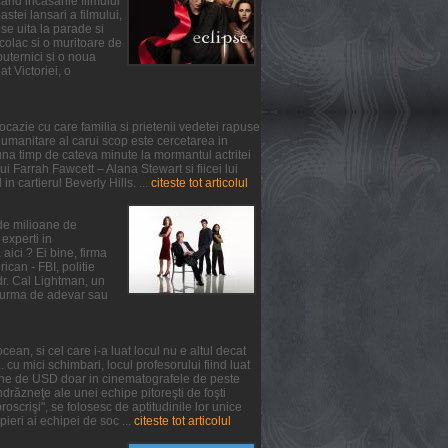
and incasarile filmului
tei lansari a filmului,
se uita la parade si
colac si o muritoare de
puternici si o noua
at Victoriei, o
ocazie cu care familia si prietenii vedetei rapuse
umanitare al carui scop este cercetarea in
na timp de cateva minute la mormantul actritei
 Farrah Fawcett – Alana Stewart si fiicei lui
n cartierul Beverly Hills. ...
citeste tot articolul
 de milioane de
experti in
aici ? Ei bine, firma
can - FBI, politie
 dr. Cal Lightman, un
 o urma de adevar sau
ean, si cel care i-a luat locul nu e altul decat
. cu mici schimbari, locul profesorului fiind luat
oane de USD doar in cinematografele de peste
răzneţe ale unei echipe pitoreşti de foşti
oscrişi", se folosesc de aptitudinile lor unice
pieri ai echipei de soc ...
citeste tot articolul