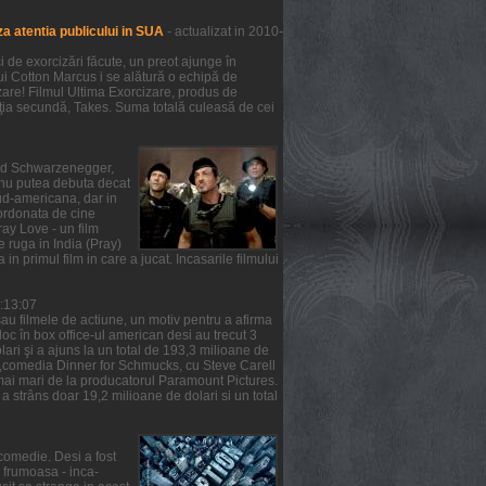
a atentia publicului in SUA
- actualizat in 2010-
de exorcizări făcute, un preot ajunge în
lui Cotton Marcus i se alătură o echipă de
zare! Filmul Ultima Exorcizare, produs de
ziţia secundă, Takes. Suma totală culeasă de cei
nold Schwarzenegger,
m nu putea debuta decat
ud-americana, dar in
oordonata de cine
ray Love - un film
e ruga in India (Pray)
 in primul film in care a jucat. Incasarile filmului
6:13:07
au filmele de actiune, un motiv pentru a afirma
 loc în box office-ul american desi au trecut 3
ari şi a ajuns la un total de 193,3 milioane de
ea ,comedia Dinner for Schmucks, cu Steve Carell
t mai mari de la producatorul Paramount Pictures.
a strâns doar 19,2 milioane de dolari si un total
comedie. Desi a fost
a frumoasa - inca-