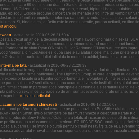
ilm a adaunat in cinematografele din intreaga lume peste 3 milioane de spectatori, duc
al, din care 69 de milioane doar in Statele Unite, incasari reduse si datorita proas
i cand US Citizen-ul sta acasa, cu pop-corn, curcani, fripturi si bezele autohtone si 
 Saga, episodul Eclipse propune o incercare de menage a troi intre un vampir, un var
clestare intre familia vampirilor prieteni cu oamenii, avandu-i ca aliati pe varcolacii 
 uman. Si, bineinteles, tot Bella este in centrul atentie, pardon actiunii, ea fiind tin
tot articolul
awcett
- actualizat in 2010-06-28 21:50:41
cesta a trecut un an de la decesul actritei Farrah Fawcett originara din Texas, SUA 
lon la varsta de 62 de ani au comemorat evenimentul dand numele ei unei fundatii 
ui.Partenerul de viata Ryan O’Neal si fiul lor Redmond O’Neal s-au recules impreu
wood Memorial din Los Angeles, dupa care s-au alaturat celei mai bune prietene a lui
O’Neal in birourile fundatiei infiintata in memoria actritei, fundatie care are sediul i
Minte-ma pe fata
- actualizat in 2010-06-28 21:29:39
ul din cele mai in voga seriale de peste ocean, realizand varfuri de audienta de 30
entia asupra unei firme particulare, The Lightman Group, ai carei angajati au devenit 
 expesiilor faciale si a ticurilor comportamentale involuntare. Ai inteles ceva pana 
parcursul celor 2 serii difuzate pana acum de diversele institutii ale statului ameri
ertii firmei creata in parteneriat de principalele personaje ale serialului Lie to Me -
ctorita psiholog sexy in cei aproape 35 de ani, sunt adevarate poligrafe umane, nici
 experti. ...
citeste tot articolul
.. acum si pe taramuri chinezesti
- actualizat in 2010-06-13 23:16:08
l-a detronat pe Shrek, grasunul verde de pe prima pozitie a Box Office-ului de peste oc
Bel-Air - Jaden Smith, intr-o ecranizare pe taramuri chineze a celebrului Karate Kid ...
ilmul produs de Sony Pictures / Columbia a totalizat incasari de peste 56 de mili
pe pozitia a doua a clasamentului american, ECHIPA DE ŞOC urmăreşte isprăvile înd
e Speciale, cărora li se întinde o cursă pentru o crimă nesăvârşită de ei. Devenind "pr
ească adevăratul vinovat .... dar sunt sigur ca deja stiti cine sunt principalii coechi