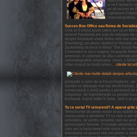
regizorului James 
si va fi lansat in
un alt succes de 
Lightstorm Enterta
cinematografului, 
Succes Box Office sau Retea de Socializ
Cine ar fi crezut acum cativa ani ca un film
nimeni! Facebook are sute de milioane de ut
despre fondatorii uneia dintre cele mai cel
Eisenberg), pe atunci student la Harvard, ave
Zuckerberg va trece in filmul "The Social Ne
Cinematex.ro are o pagina. Incasarile filmu
american, in coborare se afla o animate pro
cinematografele americane: Soren, o tânără 
orfan oropsit de toată lumea ...
citeste tot ar
productie a celor de la Focus Features ; pe
Suedia se sfârşeşte mai dur decât trebuia, J
construiască o armă pentru o persoană de c
orăşelului. Se împrieteneşte cu preotul locul
frumoasă. Ieşind astfel în lume, Jack s-ar pu
Tu ce serial TV urmaresti? A aparut grila
Televiziunile de peste ocean si-au stabilit
marea parte a serialelor TV cu care n-am obi
octombrie, iar pentru serialele care au avu
personajelor favorite. O noutate absoluta in 
care are la baza tweet-urile unuia din cele 
televiziune isi gasesc idei noi pentru a con