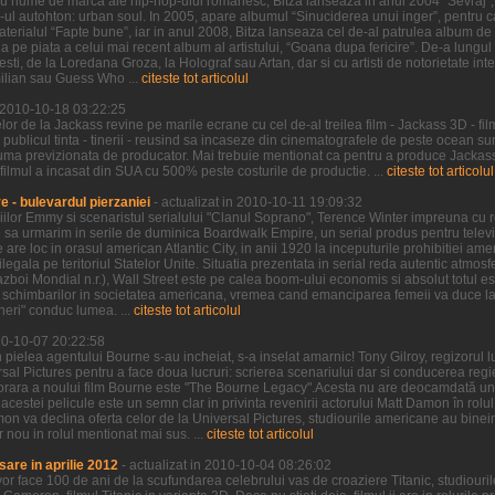
u nume de marca ale hip-hop-ului romanesc, Bitza lanseaza in anul 2004 “Sevraj”, 
p-ul autohton: urban soul. In 2005, apare albumul “Sinuciderea unui inger”, pentru ca
erialul “Fapte bune”, iar in anul 2008, Bitza lanseaza cel de-al patrulea album de 
 pe piata a celui mai recent album al artistului, “Goana dupa fericire”. De-a lungu
sti, de la Loredana Groza, la Holograf sau Artan, dar si cu artisti de notorietate int
ilian sau Guess Who ...
citeste tot articolul
n 2010-10-18 03:22:25
r de la Jackass revine pe marile ecrane cu cel de-al treilea film - Jackass 3D - fil
 publicul tinta - tinerii - reusind sa incaseze din cinematografele de peste ocean 
uma previzionata de producator. Mai trebuie mentionat ca pentru a produce Jackass 
 filmul a incasat din SUA cu 500% peste costurile de productie. ...
citeste tot articolul
 - bulevardul pierzaniei
- actualizat in 2010-10-11 19:09:32
iilor Emmy si scenaristul serialului "Clanul Soprano", Terence Winter impreuna cu re
sa urmarim in serile de duminica Boardwalk Empire, un serial produs pentru televi
re loc in orasul american Atlantic City, in anii 1920 la inceputurile prohibitiei ame
ilegala pe teritoriul Statelor Unite. Situatia prezentata in serial reda autentic atmos
boi Mondial n.r.), Wall Street este pe calea boom-ului economis si absolut totul est
schimbarilor in societatea americana, vremea cand emanciparea femeii va duce la d
ineri" conduc lumea. ...
citeste tot articolul
010-10-07 20:22:58
 pielea agentului Bourne s-au incheiat, s-a inselat amarnic! Tony Gilroy, regizorul 
rsal Pictures pentru a face doua lucruri: scrierea scenariului dar si conducerea regie
orara a noului film Bourne este "The Bourne Legacy".Acesta nu are deocamdată un 
al acestei pelicule este un semn clar in privinta revenirii actorului Matt Damon în rol
on va declina oferta celor de la Universal Pictures, studiourile americane au binei
nou in rolul mentionat mai sus. ...
citeste tot articolul
sare in aprilie 2012
- actualizat in 2010-10-04 08:26:02
vor face 100 de ani de la scufundarea celebrului vas de croaziere Titanic, studiou