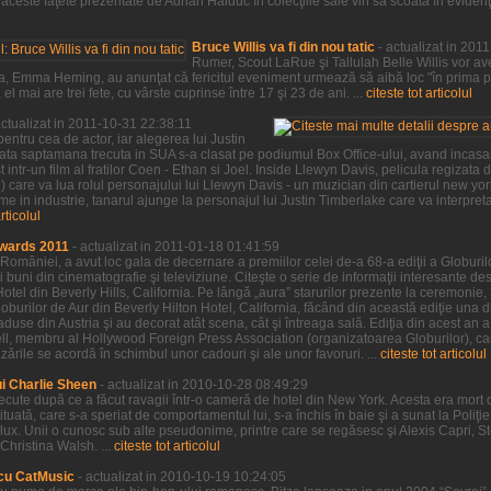
ceste faţete prezentate de Adrian Haiduc în colecţiile sale vin să scoată în evidenţa,
Bruce Willis va fi din nou tatic
- actualizat in 201
Rumer, Scout LaRue şi Tallulah Belle Willis vor ave
a sa, Emma Heming, au anunţat că fericitul eveniment urmează să aibă loc "în prima 
l mai are trei fete, cu vârste cuprinse între 17 şi 23 de ani. ...
citeste tot articolul
actualizat in 2011-10-31 22:38:11
entru cea de actor, iar alegerea lui Justin
sata saptamana trecuta in SUA s-a clasat pe podiumul Box Office-ului, avand incasar
 intr-un film al fratilor Coen - Ethan si Joel. Inside Llewyn Davis, pelicula regizata de
ve) care va lua rolul personajului lui Llewyn Davis - un muzician din cartierul new yo
e in industrie, tanarul ajunge la personajul lui Justin Timberlake care va interpre
articolul
wards 2011
- actualizat in 2011-01-18 01:41:59
 României, a avut loc gala de decernare a premiilor celei de-a 68-a ediţii a Globurilor
 buni din cinematografie şi televiziune. Citeşte o serie de informaţii interesante desp
Hotel din Beverly Hills, California. Pe lângă „aura” starurilor prezente la ceremonie,
burilor de Aur din Beverly Hilton Hotel, California, făcând din această ediţie una d
 aduse din Austria şi au decorat atât scena, cât şi întreaga sală. Ediţia din acest an 
sell, membru al Hollywood Foreign Press Association (organizatoarea Globurilor), car
rile se acordă în schimbul unor cadouri şi ale unor favoruri. ...
citeste tot articolul
ui Charlie Sheen
- actualizat in 2010-10-28 08:49:29
trecute după ce a făcut ravagii într-o cameră de hotel din New York. Acesta era mort 
tituată, care s-a speriat de comportamentul lui, s-a închis în baie şi a sunat la Poliţ
de lux. Unii o cunosc sub alte pseudonime, printre care se regăsesc şi Alexis Capri, 
Christina Walsh. ...
citeste tot articolul
cu CatMusic
- actualizat in 2010-10-19 10:24:05