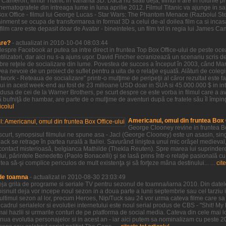
Cameron, filmul Titanic in varianta 3D. Daca nu stiati deja, filmul ii are in rolurile
 cinematografele din intreaga lume in luna aprilie 2012. Filmul Titanic va ajunge in
Box Office - filmul lui George Lucas - Star Wars: The Phantom Menace (Razboiul S
inment se ocupa de transformarea in format 3D a celui de-al doilea film ca si incasa
film care este depasit doar de Avatar - bineinteles, un film tot in regia lui James Ca
are?
- actualizat in 2010-10-04 08:03:44
 despre Facebook ar putea sa intre direct in fruntea Top Box Office-ului de peste oc
ilizatori, dar aici nu s-a ajuns uşor. David Fincher ecranizează un scenariu scris 
ebre reţele de socializare din lume. Povestea de succes a început în 2003, când M
a nevoie de un proiect de suflet pentru a uita de o relaţie eşuată. Alături de colegii
twork - Reteaua de socializare" printr-o mulţime de peripeţii al căror rezultat este 
lui in acest week-end au fost de 23 milioane USD doar in SUA si 45.000.000 $ in in
dusa de cei de la Warner Brothers, pe scurt despre ce este vorba in filmul care a av
bufniţă de hambar, are parte de o mulţime de aventuri după ce fratele său îl împin
ticolul
Americanul, omul din fruntea Box O
George Clooney revine in fruntea Bo
 scurt, synopsisul filmului ne spune asa - Jacl (George Clooney) este un asasin, sin
ack se retrage în partea rurală a Italiei. Savurând liniştea unui mic orăşel medieval
ontact misterioasă, belgianca Mathilde (Thekla Reuten). Spre marea lui suprindere,
ui, părintele Benedetto (Paolo Bonacelli) şi se lasă prins într-o relaţie pasională cu
tea să-şi complice periculos de mult existenţa şi să forţeze mâna destinului... ...
cite
 de toamna
- actualizat in 2010-08-30 23:03:49
 deja grila de programe si seriale TV pentru sezonul de toamna/iarna 2010. Din datel
snuit deja vor incepe noul sezon in a doua parte a lunii septembrie sau cel tarziu i
t ultimul sezon al lor, precum Heroes, Nip/Tuck sau 24 vor urma cateva filme care s
cadrul serialelor si evolutiei internetului este noul serial produs de CBS - "Shit! My
mai hazlii si urmarile conturi de pe platforma de social media. Cateva din cele mai l
tinua evolutia personajelor si in acest an - iar aici putem sa nominalizam cu peste 2