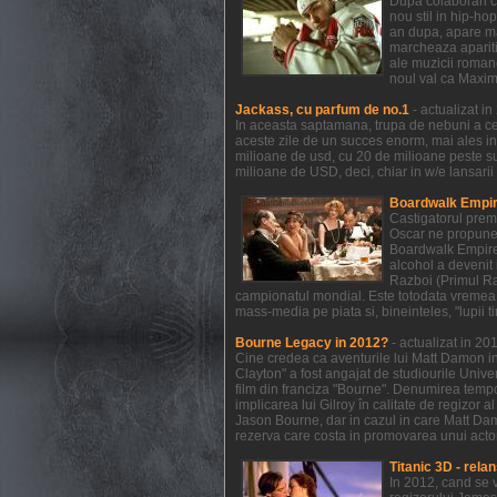
Dupa colaborari c
nou stil in hip-ho
an dupa, apare mat
marcheaza aparitia
ale muzicii romane
noul val ca Maxim
Jackass, cu parfum de no.1
- actualizat i
In aceasta saptamana, trupa de nebuni a celo
aceste zile de un succes enorm, mai ales in
milioane de usd, cu 20 de milioane peste s
milioane de USD, deci, chiar in w/e lansarii
Boardwalk Empire
Castigatorul prem
Oscar ne propune 
Boardwalk Empire a
alcohol a devenit 
Razboi (Primul Raz
campionatul mondial. Este totodata vremea 
mass-media pe piata si, bineinteles, "lupii t
Bourne Legacy in 2012?
- actualizat in 2
Cine credea ca aventurile lui Matt Damon in
Clayton" a fost angajat de studiourile Unive
film din franciza "Bourne". Denumirea temp
implicarea lui Gilroy în calitate de regizor 
Jason Bourne, dar in cazul in care Matt Dam
rezerva care costa in promovarea unui actor 
Titanic 3D - relan
In 2012, cand se 