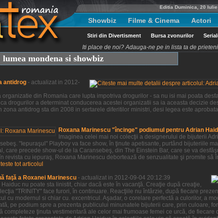
Editia Duminica, 20 Iuli
Showbiz
Filme & Cinema
Actori
Stiri din Divertisment
Bursa zvonurilor
Seria
Iti place de noi? Adauga-ne pe in lista ta de priete
t, lumea mondena si showbiz
a antidrog
- actualizat in 2012-
organizatie din Romania care lupta impotriva drogurilor - sa nu isi mai poata desfas
ca drogurilor a determinat conducerea acestei organizatii sa ia aceasta decizie des
 zona antidrog sta din 2008 in sertarele diferitilor ministri, desi legea este aprobat
Roxana Marinescu "încinge" podiumul pentru Adrian Hai
Imaginea celei mai noi colecţii a designerului de bijuterii 
beş. "Iepuraşul" Playboy va face show, în ţinute apetisante, purtând bijuteriile ma
al, care precede show-ul de la Caransebeş, din The Einstein Bar, care se va desfă
 în revista cu iepuraş, Roxana Marinescu debortează de senzualitate şi promite să î
iteste tot articolul
uă faţă a Roxanei Marinescu
- actualizat in 2012-09-04 20:12:39
aiduc nu poate sta linistit, chiar dacă este în vacanţă. Creaţie după creaţie,
ţia "TRINITY" face furori, în continuare. Reacţiile nu întârzie, după fiecare prezenta
ul cu modernul si chiar cu. excentricul. Aşadar, o corelare perfectă a culorilor, a m
tă, pe podium spre a prezenta publicului minunatele bijuterii care, prin culoare, for
ă completeze ţinuta vestimentară ale celor mai frumoase femei ce urcă, de fiecare