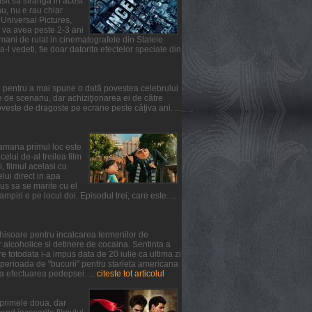
usit sa stranga in acest
u, nu e rau chiar
 Universal Pictures,
l va avea peste 2-3 ani
mani de rulat in cinematografele din Statele
-l vedeti, fie doar datorita efectelor speciale din
l pentru a mai spune o dată povestea celebrului
de scenariu, dar achiziţionarea ei de către
ste de dragoste pe ecrane peste câţiva ani. ...
ptamana primul loc este
lui de-al treilea film
, filmul acelasi cu
elui direct in apa
us sa se marite cu el
iri e pe locul doi. Episodul trei, care este. ...
chisoare pentru incalcarea termenilor de
 alcoholice si detinere de cocaina. Sentinta a
 totodata i-a impus data de 20 iulie ca ultima zi
 perioada de "bucurii" pentru starleta americana
a efectuarea pedepsei. ...
citeste tot articolul
n primele doua, dar