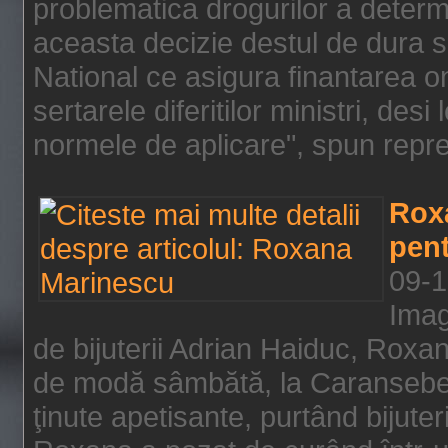
problematica drogurilor a determ
aceasta decizie destul de dura s
National ce asigura finantarea on
sertarele diferitilor ministri, des
normele de aplicare", spun repre
Rox
pent
09-1
Imag
de bijuterii Adrian Haiduc, Roxa
de modă sâmbătă, la Caransebeş
ţinute apetisante, purtând bijuter