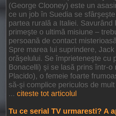
(George Clooney) este un asasin
ce un job în Suedia se sfârşeşte
partea rurală a Italiei. Savurând
primeşte o ultimă misiune – tre
persoană de contact misterioasă
Spre marea lui suprindere, Jack 
orăşelului. Se împrieteneşte cu p
Bonacelli) şi se lasă prins într-o
Placido), o femeie foarte frumoas
să-şi complice periculos de mult 
...
citeste tot articolul
Tu ce serial TV urmaresti? A 