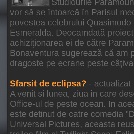
Studiourile Paramoun
vor să se întoarcă în Parisul me
povestea celebrului Quasimodo şi
Esmeralda. Deocamdată proiectu
achiziţionarea ei de către Param
Bonaventura sugerează că am p
dragoste pe ecrane peste câţiva 
Sfarsit de eclipsa?
- actualizat
A venit si lunea, ziua in care des
Office-ul de peste ocean. In ac
este detinut de catre comedia "
Universal Pictures, aceasta reus