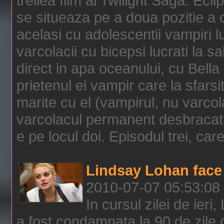
treilea film al Twilight Saga: Ec
se situeaza pe a doua pozitie a c
acelasi cu adolescentii vampiri lu
varcolacii cu bicepsi lucrati la s
direct in apa oceanului, cu Bell
prietenul ei vampir care la sfars
marite cu el (vampirul, nu varcol
varcolacul permanent desbracat 
e pe locul doi. Episodul trei, care
Lindsay Lohan face 
2010-07-07 05:53:08
In cursul zilei de ier
a fost condamnata la 90 de zile 