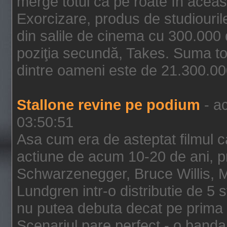
merge totul ca pe roate în aceas
Exorcizare, produs de studiouril
din salile de cinema cu 300.000 d
poziţia secundă, Takes. Suma to
dintre oameni este de 21.300.000
Stallone revine pe podium
- ac
03:50:51
Asa cum era de asteptat filmul ca
actiune de acum 10-20 de ani, p
Schwarzenegger, Bruce Willis, 
Lundgren intr-o distributie de 5 
nu putea debuta decat pe prima 
Scenariul pare perfect - o banda