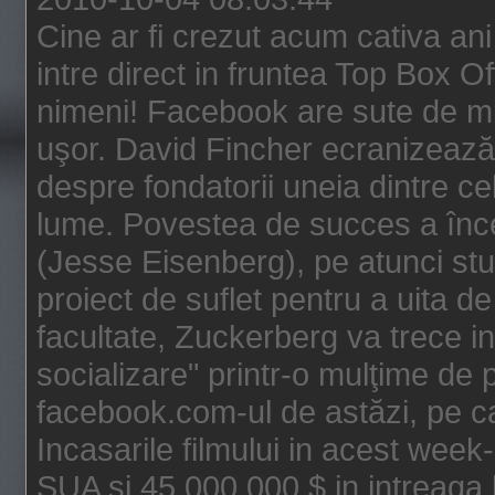
Cine ar fi crezut acum cativa an
intre direct in fruntea Top Box O
nimeni! Facebook are sute de mili
uşor. David Fincher ecranizează
despre fondatorii uneia dintre ce
lume. Povestea de succes a înc
(Jesse Eisenberg), pe atunci st
proiect de suflet pentru a uita de
facultate, Zuckerberg va trece i
socializare" printr-o mulţime de p
facebook.com-ul de astăzi, pe c
Incasarile filmului in acest wee
SUA si 45.000.000 $ in intreaga 