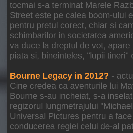
tocmai s-a terminat Marele Razbo
Street este pe calea boom-ului e
pentru pretul corect, chiar si c
schimbarilor in societatea ame
va duce la dreptul de vot, apare
piata si, bineinteles, "lupii tiner
Bourne Legacy in 2012?
- actu
Cine credea ca aventurile lui Ma
Bourne s-au incheiat, s-a inselat
regizorul lungmetrajului "Michael
Universal Pictures pentru a face 
conducerea regiei celui de-al pat