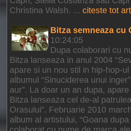
Capri, Stella Costanza sau Capri
Christina Walsh. ...
citeste tot art
Bitza semneaza cu 
10:24:05
Dupa colaborari cu n
Bitza lanseaza in anul 2004 “Sev
apare si un nou stil in hip-hop-u
albumul “Sinuciderea unui inger”,
aur”. La doar un an dupa, apare 
Bitza lanseaza cel de-al patrulea
Orasului”. Februarie 2010 marche
album al artistului, “Goana dupa f
colaborat cu nume de marca ale 