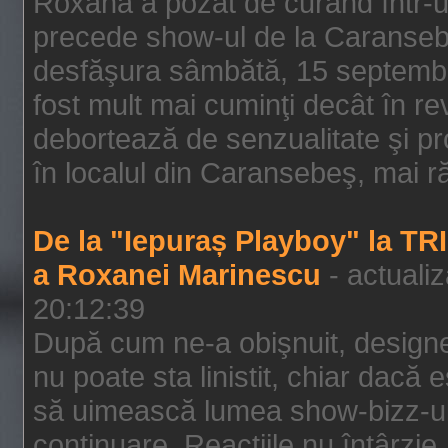
Roxana a pozat de curând într-u
precede show-ul de la Caransebe
desfăşura sâmbătă, 15 septembrie
fost mult mai cuminţi decât în r
debortează de senzualitate şi pr
în localul din Caransebeş, mai rău
De la "Iepuraș Playboy" la TR
a Roxanei Marinescu
- actuali
20:12:39
După cum ne-a obişnuit, designe
nu poate sta linistit, chiar dacă 
să uimească lumea show-bizz-ului
continuare. Reacţiile nu întârzie