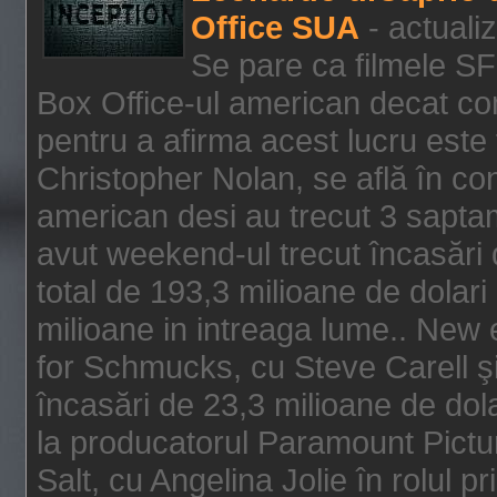
Office SUA
- actuali
Se pare ca filmele SF
Box Office-ul american decat com
pentru a afirma acest lucru este f
Christopher Nolan, se află în con
american desi au trecut 3 saptam
avut weekend-ul trecut încasări d
total de 193,3 milioane de dolari
milioane in intreaga lume.. New 
for Schmucks, cu Steve Carell şi 
încasări de 23,3 milioane de dola
la producatorul Paramount Pictur
Salt, cu Angelina Jolie în rolul 