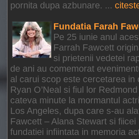
pornita dupa azbunare. ...
citeste
Fundatia Farah Faw
Pe 25 iunie anul acest
Farrah Fawcett origin
si prietenii vedetei r
de ani au comemorat evenimentul
al carui scop este cercetarea in
Ryan O’Neal si fiul lor Redmond
cateva minute la mormantul actri
Los Angeles, dupa care s-au alat
Fawcett – Alana Stewart si fiicei
fundatiei infiintata in memoria act