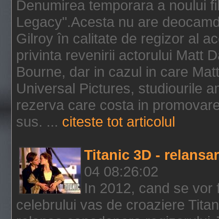
Denumirea temporara a noului f
Legacy".Acesta nu are deocamdat
Gilroy în calitate de regizor al a
privinta revenirii actorului Matt
Bourne, dar in cazul in care Mat
Universal Pictures, studiourile 
rezerva care costa in promovarea
sus. ...
citeste tot articolul
Titanic 3D - relansar
04 08:26:02
In 2012, cand se vor 
celebrului vas de croaziere Tita