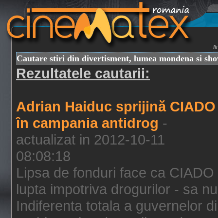
I
Cautare stiri din divertisment, lumea mondena si sh
Rezultatele cautarii:
Adrian Haiduc sprijină CIADO
în campania antidrog
-
actualizat in 2012-10-11
08:08:18
Lipsa de fonduri face ca CIADO 
lupta impotriva drogurilor - sa nu
Indiferenta totala a guvernelor d