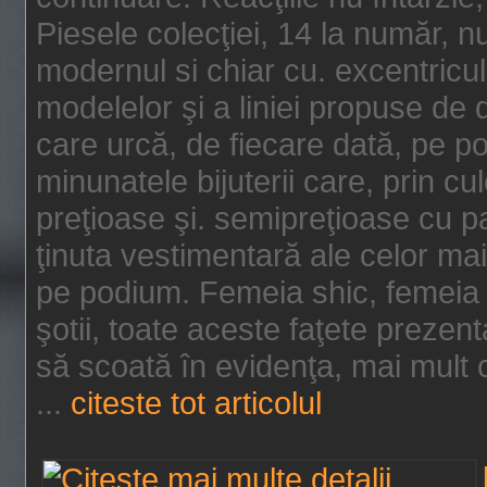
Piesele colecţiei, 14 la număr, n
modernul si chiar cu. excentricul.
modelelor şi a liniei propuse de
care urcă, de fiecare dată, pe p
minunatele bijuterii care, prin cu
preţioase şi. semipreţioase cu p
ţinuta vestimentară ale celor ma
pe podium. Femeia shic, femeia
şotii, toate aceste faţete prezent
să scoată în evidenţa, mai mult ca
...
citeste tot articolul