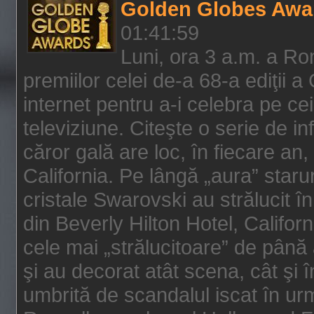
Golden Globes Awa
01:41:59
Luni, ora 3 a.m. a Ro
premiilor celei de-a 68-a ediţii a
internet pentru a-i celebra pe ce
televiziune. Citeşte o serie de i
căror gală are loc, în fiecare an,
California. Pe lângă „aura” star
cristale Swarovski au strălucit î
din Beverly Hilton Hotel, Califor
cele mai „strălucitoare” de până
şi au decorat atât scena, cât şi î
umbrită de scandalul iscat în urm