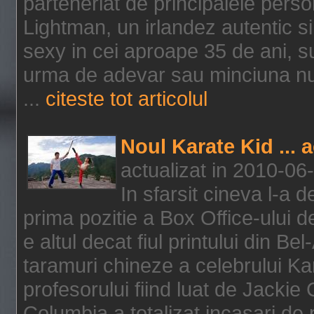
parteneriat de principalele person
Lightman, un irlandez autentic si 
sexy in cei aproape 35 de ani, s
urma de adevar sau minciuna nu l
...
citeste tot articolul
Noul Karate Kid ... 
actualizat in 2010-06
In sfarsit cineva l-a
prima pozitie a Box Office-ului de
e altul decat fiul printului din Be
taramuri chineze a celebrului Kar
profesorului fiind luat de Jackie
Columbia a totalizat incasari de