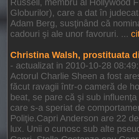
Russell, membru al Hollywood F
Globurilor), care a dat în judeca
Adam Berg, susţinând că nominal
cadouri şi ale unor favoruri. ...
ci
Christina Walsh, prostituata 
- actualizat in 2010-10-28 08:49
Actorul Charlie Sheen a fost ares
făcut ravagii într-o cameră de h
beat, se pare că şi sub influenţa 
care s-a speriat de comportamentu
Poliţie.Capri Anderson are 22 de 
lux. Unii o cunosc sub alte pseu