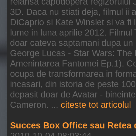
relansa capodopera regizorului J
3D. Daca nu stiati deja, filmul ii
DiCaprio si Kate Winslet si va fi
lume in luna aprilie 2012. Filmul
doar cateva saptamani dupa un al
George Lucas - Star Wars: The 
Amenintarea Fantomei Ep.1). Co
ocupa de transformarea in format 
incasari, din istoria de peste 10
depasit doar de Avatar - bineintel
Cameron. ...
citeste tot articolul
Succes Box Office sau Retea 
2010-10-04 08:03:44