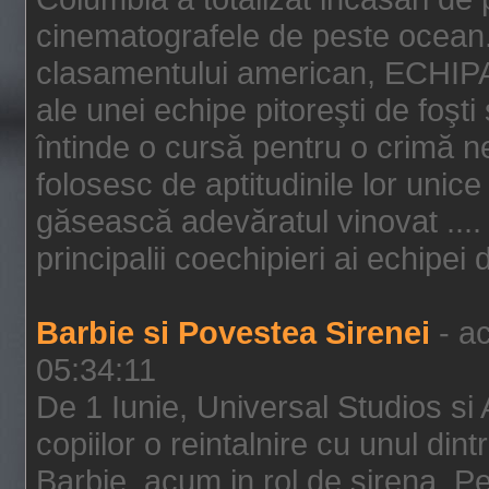
cinematografele de peste ocean.
clasamentului american, ECHIPA
ale unei echipe pitoreşti de foşti
întinde o cursă pentru o crimă n
folosesc de aptitudinile lor unic
găsească adevăratul vinovat .... 
principalii coechipieri ai echipei 
Barbie si Povestea Sirenei
- ac
05:34:11
De 1 Iunie, Universal Studios si
copiilor o reintalnire cu unul din
Barbie, acum in rol de sirena. Pei