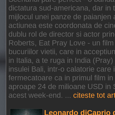
dictatura sud-americana, dar in t
mijlocul unei panze de paianjen a
actiunea este coordonata de cine
dublu rol de director si actor pri
Roberts, Eat Pray Love - un film
bucuriilor vietii, care in accepti
in Italia, a te ruga in India (Pra
insulei Bali, intr-o calatorie care 
fermecatoare ca in primul film in 
aproape 24 de milioane USD in S
acest week-end. ...
citeste tot ar
Leonardo diCaprio d