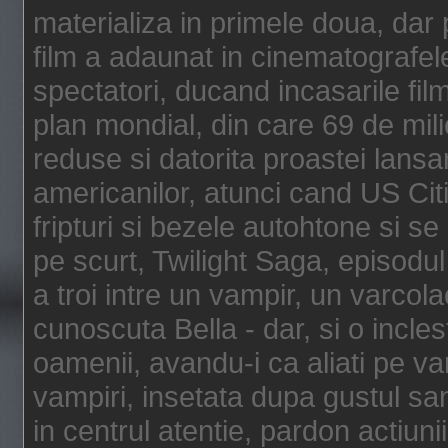
materializa in primele doua, dar p
film a adaunat in cinematografel
spectatori, ducand incasarile fi
plan mondial, din care 69 de mili
reduse si datorita proastei lansar
americanilor, atunci cand US Cit
fripturi si bezele autohtone si se
pe scurt, Twilight Saga, episod
a troi intre un vampir, un varcola
cunoscuta Bella - dar, si o incles
oamenii, avandu-i ca aliati pe va
vampiri, insetata dupa gustul san
in centrul atentie, pardon actiunii,