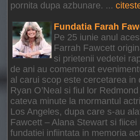
pornita dupa azbunare. ...
citeste
Fundatia Farah Faw
Pe 25 iunie anul acest
Farrah Fawcett origin
si prietenii vedetei r
de ani au comemorat evenimentul
al carui scop este cercetarea in
Ryan O’Neal si fiul lor Redmond
cateva minute la mormantul actri
Los Angeles, dupa care s-au alat
Fawcett – Alana Stewart si fiicei
fundatiei infiintata in memoria act