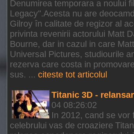
Denumirea temporara a noului f
Legacy".Acesta nu are deocamdat
Gilroy în calitate de regizor al a
privinta revenirii actorului Matt
Bourne, dar in cazul in care Mat
Universal Pictures, studiourile 
rezerva care costa in promovarea
sus. ...
citeste tot articolul
Titanic 3D - relansar
04 08:26:02
In 2012, cand se vor 
celebrului vas de croaziere Tita