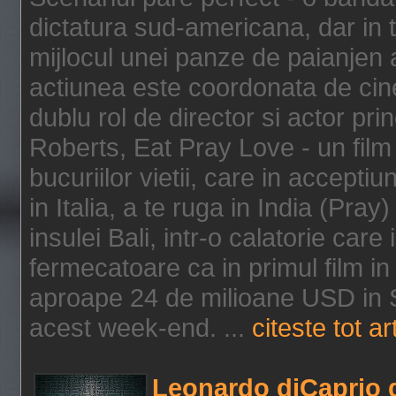
dictatura sud-americana, dar in t
mijlocul unei panze de paianjen a
actiunea este coordonata de cine
dublu rol de director si actor pri
Roberts, Eat Pray Love - un film
bucuriilor vietii, care in accepti
in Italia, a te ruga in India (Pra
insulei Bali, intr-o calatorie care 
fermecatoare ca in primul film in 
aproape 24 de milioane USD in S
acest week-end. ...
citeste tot ar
Leonardo diCaprio d