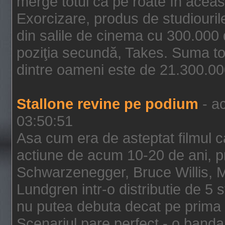
merge totul ca pe roate în aceas
Exorcizare, produs de studiouril
din salile de cinema cu 300.000 d
poziţia secundă, Takes. Suma to
dintre oameni este de 21.300.000
Stallone revine pe podium
- ac
03:50:51
Asa cum era de asteptat filmul ca
actiune de acum 10-20 de ani, p
Schwarzenegger, Bruce Willis, 
Lundgren intr-o distributie de 5 
nu putea debuta decat pe prima 
Scenariul pare perfect - o banda