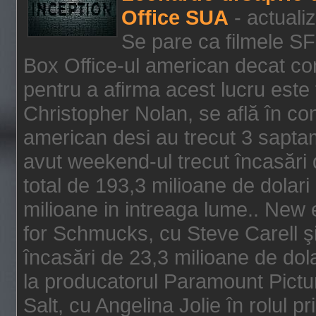
Office SUA
- actuali
Se pare ca filmele SF
Box Office-ul american decat com
pentru a afirma acest lucru este f
Christopher Nolan, se află în con
american desi au trecut 3 saptam
avut weekend-ul trecut încasări d
total de 193,3 milioane de dolari
milioane in intreaga lume.. New 
for Schmucks, cu Steve Carell şi 
încasări de 23,3 milioane de dola
la producatorul Paramount Pictur
Salt, cu Angelina Jolie în rolul 