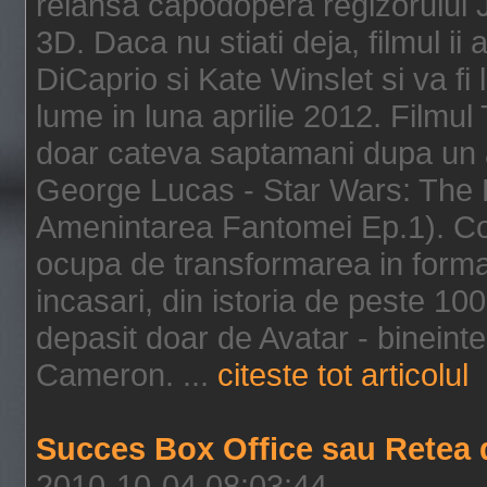
relansa capodopera regizorului J
3D. Daca nu stiati deja, filmul ii
DiCaprio si Kate Winslet si va fi
lume in luna aprilie 2012. Filmul
doar cateva saptamani dupa un al
George Lucas - Star Wars: The 
Amenintarea Fantomei Ep.1). Co
ocupa de transformarea in format 
incasari, din istoria de peste 10
depasit doar de Avatar - bineintel
Cameron. ...
citeste tot articolul
Succes Box Office sau Retea 
2010-10-04 08:03:44