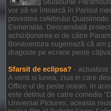
Studiourile Paramoun
vor să se întoarcă în Parisul me
povestea celebrului Quasimodo şi
Esmeralda. Deocamdată proiectu
achiziţionarea ei de către Param
Bonaventura sugerează că am p
dragoste pe ecrane peste câţiva 
Sfarsit de eclipsa?
- actualizat
A venit si lunea, ziua in care des
Office-ul de peste ocean. In ac
este detinut de catre comedia "
Universal Pictures, aceasta reus