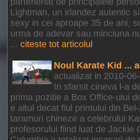
parteneriat de principalele person
Lightman, un irlandez autentic si 
sexy in cei aproape 35 de ani, s
urma de adevar sau minciuna nu l
...
citeste tot articolul
Noul Karate Kid ... 
actualizat in 2010-06
In sfarsit cineva l-a
prima pozitie a Box Office-ului de
e altul decat fiul printului din Be
taramuri chineze a celebrului Kar
profesorului fiind luat de Jackie
Columbia a totalizat incasari de