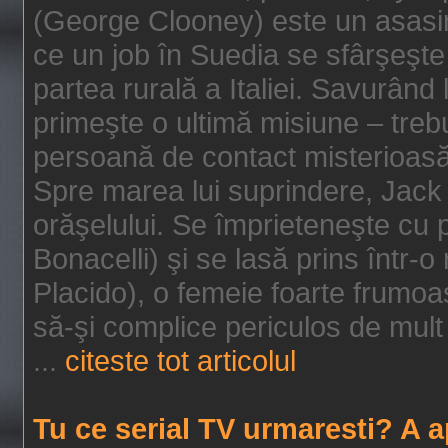
(George Clooney) este un asasin
ce un job în Suedia se sfârşeşte
partea rurală a Italiei. Savurând
primeşte o ultimă misiune – tre
persoană de contact misterioasă
Spre marea lui suprindere, Jack 
orăşelului. Se împrieteneşte cu p
Bonacelli) şi se lasă prins într-o
Placido), o femeie foarte frumoas
să-şi complice periculos de mult 
...
citeste tot articolul
Tu ce serial TV urmaresti? A 