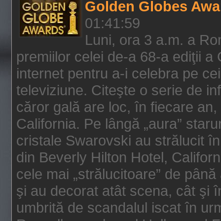
Golden Globes Awa
01:41:59
Luni, ora 3 a.m. a Ro
premiilor celei de-a 68-a ediţii a
internet pentru a-i celebra pe ce
televiziune. Citeşte o serie de i
căror gală are loc, în fiecare an,
California. Pe lângă „aura” star
cristale Swarovski au strălucit î
din Beverly Hilton Hotel, Califor
cele mai „strălucitoare” de până
şi au decorat atât scena, cât şi î
umbrită de scandalul iscat în urm