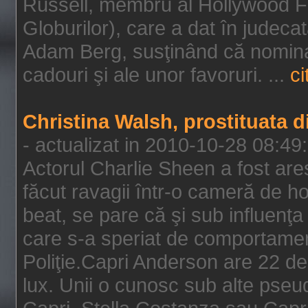
Russell, membru al Hollywood F
Globurilor), care a dat în judeca
Adam Berg, susţinând că nominal
cadouri şi ale unor favoruri. ...
ci
Christina Walsh, prostituata 
- actualizat in 2010-10-28 08:49
Actorul Charlie Sheen a fost ares
făcut ravagii într-o cameră de h
beat, se pare că şi sub influenţa 
care s-a speriat de comportamentu
Poliţie.Capri Anderson are 22 de 
lux. Unii o cunosc sub alte pseu