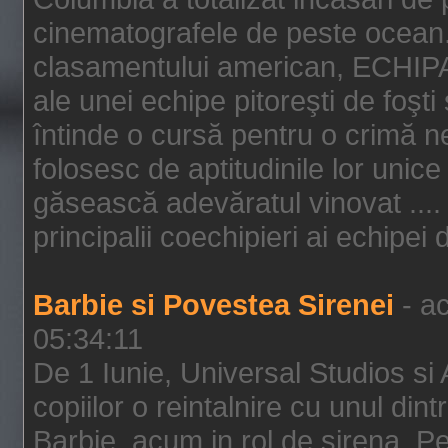
cinematografele de peste ocean.
clasamentului american, ECHIPA
ale unei echipe pitoreşti de foşti
întinde o cursă pentru o crimă n
folosesc de aptitudinile lor unic
găsească adevăratul vinovat .... 
principalii coechipieri ai echipei 
Barbie si Povestea Sirenei
- ac
05:34:11
De 1 Iunie, Universal Studios si
copiilor o reintalnire cu unul din
Barbie, acum in rol de sirena. Pei