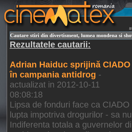
I
Cautare stiri din divertisment, lumea mondena si sh
Rezultatele cautarii:
Adrian Haiduc sprijină CIADO
în campania antidrog
-
actualizat in 2012-10-11
08:08:18
Lipsa de fonduri face ca CIADO 
lupta impotriva drogurilor - sa nu
Indiferenta totala a guvernelor d