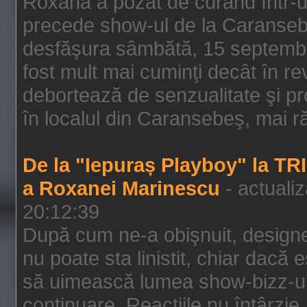
Roxana a pozat de curând într-u
precede show-ul de la Caransebe
desfăşura sâmbătă, 15 septembrie
fost mult mai cuminţi decât în r
debortează de senzualitate şi pr
în localul din Caransebeş, mai rău
De la "Iepuraș Playboy" la TR
a Roxanei Marinescu
- actuali
20:12:39
După cum ne-a obişnuit, designe
nu poate sta linistit, chiar dacă 
să uimească lumea show-bizz-ului
continuare. Reacţiile nu întârzie