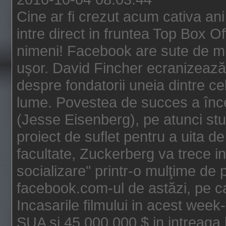
Cine ar fi crezut acum cativa an
intre direct in fruntea Top Box O
nimeni! Facebook are sute de mili
uşor. David Fincher ecranizează
despre fondatorii uneia dintre ce
lume. Povestea de succes a înc
(Jesse Eisenberg), pe atunci st
proiect de suflet pentru a uita de
facultate, Zuckerberg va trece i
socializare" printr-o mulţime de p
facebook.com-ul de astăzi, pe c
Incasarile filmului in acest wee
SUA si 45.000.000 $ in intreaga 