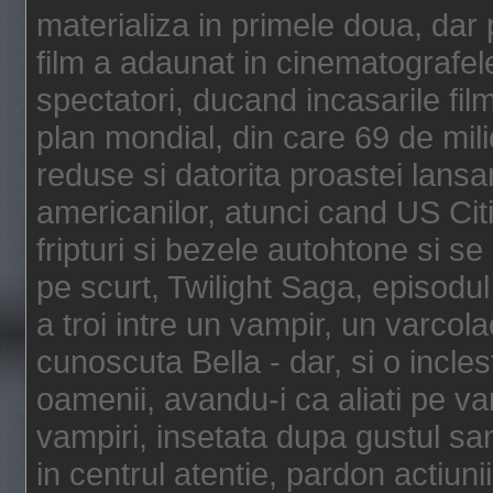
materializa in primele doua, dar p
film a adaunat in cinematografel
spectatori, ducand incasarile fi
plan mondial, din care 69 de mili
reduse si datorita proastei lansar
americanilor, atunci cand US Cit
fripturi si bezele autohtone si se
pe scurt, Twilight Saga, episod
a troi intre un vampir, un varcola
cunoscuta Bella - dar, si o incles
oamenii, avandu-i ca aliati pe va
vampiri, insetata dupa gustul san
in centrul atentie, pardon actiunii,