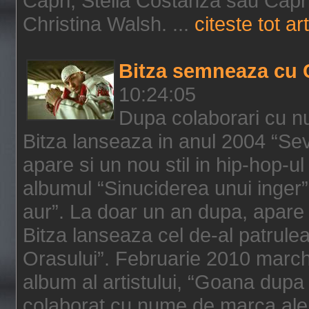
Capri, Stella Costanza sau Capri
Christina Walsh. ...
citeste tot art
Bitza semneaza cu 
10:24:05
Dupa colaborari cu n
Bitza lanseaza in anul 2004 “Sev
apare si un nou stil in hip-hop-u
albumul “Sinuciderea unui inger”,
aur”. La doar un an dupa, apare 
Bitza lanseaza cel de-al patrulea
Orasului”. Februarie 2010 marche
album al artistului, “Goana dupa f
colaborat cu nume de marca ale 