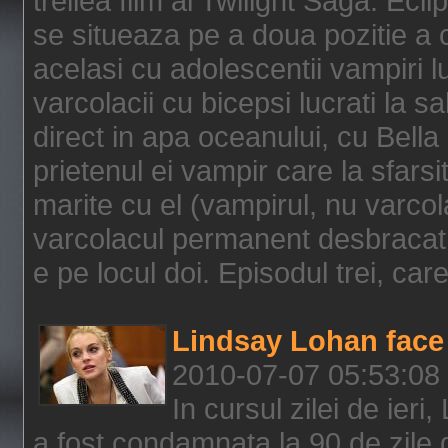
treilea film al Twilight Saga: Ec
se situeaza pe a doua pozitie a c
acelasi cu adolescentii vampiri lu
varcolacii cu bicepsi lucrati la s
direct in apa oceanului, cu Bell
prietenul ei vampir care la sfars
marite cu el (vampirul, nu varcol
varcolacul permanent desbracat 
e pe locul doi. Episodul trei, care
Lindsay Lohan face 
2010-07-07 05:53:08
In cursul zilei de ier
a fost condamnata la 90 de zile 