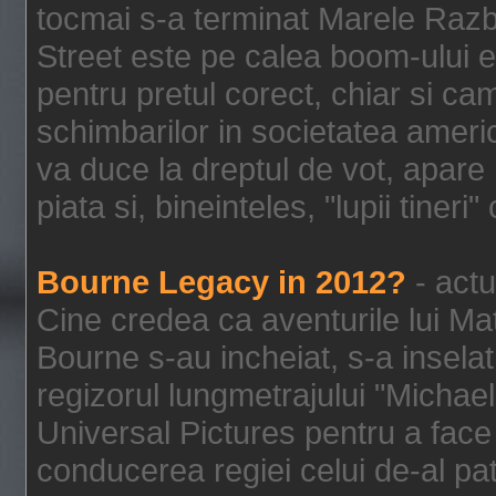
tocmai s-a terminat Marele Razbo
Street este pe calea boom-ului e
pentru pretul corect, chiar si c
schimbarilor in societatea ame
va duce la dreptul de vot, apare
piata si, bineinteles, "lupii tiner
Bourne Legacy in 2012?
- actu
Cine credea ca aventurile lui Ma
Bourne s-au incheiat, s-a inselat
regizorul lungmetrajului "Michael
Universal Pictures pentru a face 
conducerea regiei celui de-al pat