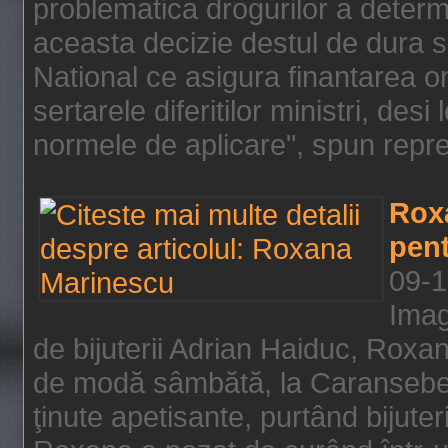
problematica drogurilor a determ
aceasta decizie destul de dura s
National ce asigura finantarea on
sertarele diferitilor ministri, des
normele de aplicare", spun repre
Rox
pent
09-1
Imag
de bijuterii Adrian Haiduc, Roxa
de modă sâmbătă, la Caransebeş
ţinute apetisante, purtând bijuter