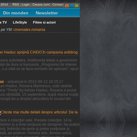
e 2014
RSS
|
Login
|
Creaza cont
|
Contact
Din monden
Newsletter
le TV
LifeStyle
Filme si actori
ni pe YM:
cinematex.romania
ura activitatea. Indiferenta totala a guvernelor
tul de dura si transanta. „Programul de Interes
a, s-a uitat sa se faca normele de aplicare", spun
duc
- actualizat in 2012-09-12 16:25:17
Adrian Haiduc, Roxana Marinescu, este vedeta
rca "Trinity" by Adrian Haiduc. Roxana a pozat
şura sâmbătă, 15 septembrie, după miezul nopţii.
ncingă de-a dreptul atmosfera în localul din
re a colecţiei sale. Piesele colecţiei, 14 la
odelelor şi a liniei propuse de designer. Nu putem
mă, îmbinări de perle şi pietre preţioase şi.
 dată, pe podium. Femeia shic, femeia sobră,