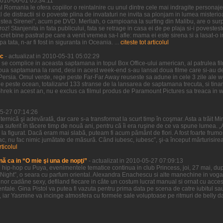
 2010-06-01 05:34:11
 Romania le ofera copiilor o reintalnire cu unul dintre cele mai indragite personaje 
l de distractii si o poveste plina de invataturi ne invita sa plonjam in lumea misteri
estea Sirenei”, acum pe DVD. Merliah, o campioana la surfing din Malibu, are o surpr
oz! Stanjenita in fata publicului, fata se retrage in casa ei de pe plaja si-i povestes
ret bine pastrat pe care a venit vremea sa-l afle: mama ei este sirena si a lasat-o i
tata, n-ar fi fost in siguranta in Oceania. ...
citeste tot articolul
ic
- actualizat in 2010-05-31 05:02:29
a se complice in aceasta saptamana in topul Box Office-ului american, al patrulea f
doua saptamana la rand, desi in acest week-end s-au lansat doua filme care si-au d
of Persia. Omul verde, rege peste Far-Far Away reuseste sa adune in cele 3 zile ale
 peste ocean, totalizand 133 stranse de la lansarea de saptamana trecuta, si tinand
Shrek in acest an, nu e exclus ca filmul produs de Paramount Pictures sa treaca in
05-27 07:14:26
uternică şi adevărată, dar care s-a transformat la scurt timp în coşmar. Asta a trăit M
 a suferit în tăcere timp de nouă ani, pentru că îi era ruşine de ce va spune lumea. „A
şi la figurat. Dacă eram mai slabă, puteam fi acum pământ de flori. A fost foarte frumo
ac, nu fac nimic jumătate de măsură. Când iubesc, iubesc”, şi-a început mărturisire
rticolul
nă ca in “O mie şi una de nopţi”
- actualizat in 2010-05-27 07:09:13
hip-hop cu Puya, evenimentele tematice continua in club Princess, joi, 27 mai, dup
Night”, o seara cu parfum oriental. Alexandra Enachescu si alte manechine in voga 
nor cadâne sexy, defiland fiecare in câte un costum lucrat manual si ornat cu accesor
ntale. Gina Pistol va putea fi vazuta pentru prima data pe scena de catre iubitul sa
, iar Yasmine va incinge atmosfera cu formele sale voluptoase pe ritmuri de belly da