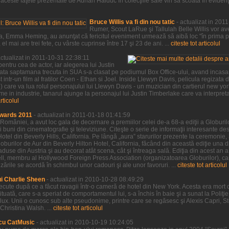
ceste faţete prezentate de Adrian Haiduc în colecţiile sale vin să scoată în evidenţa,
Bruce Willis va fi din nou tatic
- actualizat in 201
Rumer, Scout LaRue şi Tallulah Belle Willis vor ave
a sa, Emma Heming, au anunţat că fericitul eveniment urmează să aibă loc "în prima 
l mai are trei fete, cu vârste cuprinse între 17 şi 23 de ani. ...
citeste tot articolul
actualizat in 2011-10-31 22:38:11
entru cea de actor, iar alegerea lui Justin
sata saptamana trecuta in SUA s-a clasat pe podiumul Box Office-ului, avand incasar
 intr-un film al fratilor Coen - Ethan si Joel. Inside Llewyn Davis, pelicula regizata de
ve) care va lua rolul personajului lui Llewyn Davis - un muzician din cartierul new yo
e in industrie, tanarul ajunge la personajul lui Justin Timberlake care va interpre
articolul
wards 2011
- actualizat in 2011-01-18 01:41:59
 României, a avut loc gala de decernare a premiilor celei de-a 68-a ediţii a Globurilor
 buni din cinematografie şi televiziune. Citeşte o serie de informaţii interesante desp
Hotel din Beverly Hills, California. Pe lângă „aura” starurilor prezente la ceremonie,
burilor de Aur din Beverly Hilton Hotel, California, făcând din această ediţie una d
 aduse din Austria şi au decorat atât scena, cât şi întreaga sală. Ediţia din acest an 
sell, membru al Hollywood Foreign Press Association (organizatoarea Globurilor), car
rile se acordă în schimbul unor cadouri şi ale unor favoruri. ...
citeste tot articolul
ui Charlie Sheen
- actualizat in 2010-10-28 08:49:29
trecute după ce a făcut ravagii într-o cameră de hotel din New York. Acesta era mort 
tituată, care s-a speriat de comportamentul lui, s-a închis în baie şi a sunat la Poliţ
de lux. Unii o cunosc sub alte pseudonime, printre care se regăsesc şi Alexis Capri, 
Christina Walsh. ...
citeste tot articolul
cu CatMusic
- actualizat in 2010-10-19 10:24:05