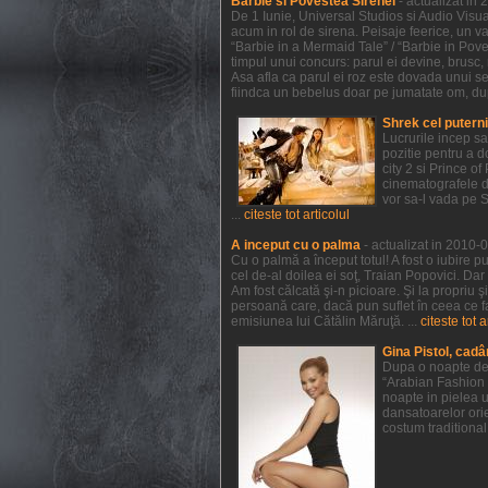
Barbie si Povestea Sirenei
- actualizat in
De 1 Iunie, Universal Studios si Audio Visual
acum in rol de sirena. Peisaje feerice, un va
“Barbie in a Mermaid Tale” / “Barbie in Pov
timpul unui concurs: parul ei devine, brusc, r
Asa afla ca parul ei roz este dovada unui sec
fiindca un bebelus doar pe jumatate om, dupa 
Shrek cel putern
Lucrurile incep s
pozitie pentru a 
city 2 si Prince 
cinematografele de
vor sa-l vada pe 
...
citeste tot articolul
A inceput cu o palma
- actualizat in 2010-
Cu o palmă a început totul! A fost o iubire p
cel de-al doilea ei soţ, Traian Popovici. Dar
Am fost călcată şi-n picioare. Şi la propriu 
persoană care, dacă pun suflet în ceea ce f
emisiunea lui Cătălin Măruţă. ...
citeste tot a
Gina Pistol, cadâ
Dupa o noapte de 
“Arabian Fashion 
noapte in pielea u
dansatoarelor orie
costum traditional