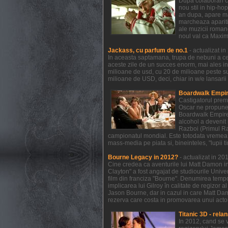
Dupa colaborari c
nou stil in hip-ho
an dupa, apare mat
marcheaza aparitia
ale muzicii romane
noul val ca Maxim
Jackass, cu parfum de no.1
- actualizat i
In aceasta saptamana, trupa de nebuni a celo
aceste zile de un succes enorm, mai ales in
milioane de usd, cu 20 de milioane peste s
milioane de USD, deci, chiar in w/e lansarii
Boardwalk Empire
Castigatorul prem
Oscar ne propune 
Boardwalk Empire a
alcohol a devenit 
Razboi (Primul Raz
campionatul mondial. Este totodata vremea 
mass-media pe piata si, bineinteles, "lupii t
Bourne Legacy in 2012?
- actualizat in 2
Cine credea ca aventurile lui Matt Damon in
Clayton" a fost angajat de studiourile Unive
film din franciza "Bourne". Denumirea temp
implicarea lui Gilroy în calitate de regizor 
Jason Bourne, dar in cazul in care Matt Dam
rezerva care costa in promovarea unui actor 
Titanic 3D - relan
In 2012, cand se 