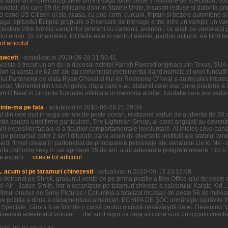
ilm a adaunat in cinematografele din intreaga lume peste 3 milioane de spectatori, duc
al, din care 69 de milioane doar in Statele Unite, incasari reduse si datorita proas
i cand US Citizen-ul sta acasa, cu pop-corn, curcani, fripturi si bezele autohtone si 
 Saga, episodul Eclipse propune o incercare de menage a troi intre un vampir, un var
clestare intre familia vampirilor prieteni cu oamenii, avandu-i ca aliati pe varcolacii 
 uman. Si, bineinteles, tot Bella este in centrul atentie, pardon actiunii, ea fiind tin
tot articolul
awcett
- actualizat in 2010-06-28 21:50:41
cesta a trecut un an de la decesul actritei Farrah Fawcett originara din Texas, SUA 
lon la varsta de 62 de ani au comemorat evenimentul dand numele ei unei fundatii 
ui.Partenerul de viata Ryan O’Neal si fiul lor Redmond O’Neal s-au recules impreu
wood Memorial din Los Angeles, dupa care s-au alaturat celei mai bune prietene a lui
O’Neal in birourile fundatiei infiintata in memoria actritei, fundatie care are sediul i
Minte-ma pe fata
- actualizat in 2010-06-28 21:29:39
ul din cele mai in voga seriale de peste ocean, realizand varfuri de audienta de 30
entia asupra unei firme particulare, The Lightman Group, ai carei angajati au devenit 
 expesiilor faciale si a ticurilor comportamentale involuntare. Ai inteles ceva pana 
parcursul celor 2 serii difuzate pana acum de diversele institutii ale statului ameri
ertii firmei creata in parteneriat de principalele personaje ale serialului Lie to Me -
ctorita psiholog sexy in cei aproape 35 de ani, sunt adevarate poligrafe umane, nici
 experti. ...
citeste tot articolul
.. acum si pe taramuri chinezesti
- actualizat in 2010-06-13 23:16:08
l-a detronat pe Shrek, grasunul verde de pe prima pozitie a Box Office-ului de peste oc
Bel-Air - Jaden Smith, intr-o ecranizare pe taramuri chineze a celebrului Karate Kid ...
ilmul produs de Sony Pictures / Columbia a totalizat incasari de peste 56 de mili
pe pozitia a doua a clasamentului american, ECHIPA DE ŞOC urmăreşte isprăvile înd
e Speciale, cărora li se întinde o cursă pentru o crimă nesăvârşită de ei. Devenind "pr
ească adevăratul vinovat .... dar sunt sigur ca deja stiti cine sunt principalii coechi