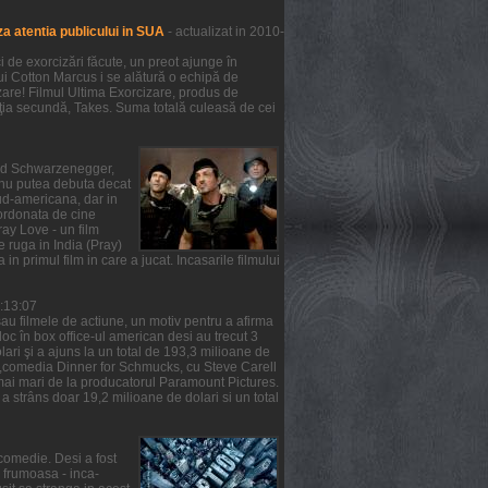
a atentia publicului in SUA
- actualizat in 2010-
de exorcizări făcute, un preot ajunge în
lui Cotton Marcus i se alătură o echipă de
zare! Filmul Ultima Exorcizare, produs de
ziţia secundă, Takes. Suma totală culeasă de cei
nold Schwarzenegger,
m nu putea debuta decat
ud-americana, dar in
oordonata de cine
ray Love - un film
e ruga in India (Pray)
 in primul film in care a jucat. Incasarile filmului
6:13:07
au filmele de actiune, un motiv pentru a afirma
 loc în box office-ul american desi au trecut 3
ari şi a ajuns la un total de 193,3 milioane de
ea ,comedia Dinner for Schmucks, cu Steve Carell
t mai mari de la producatorul Paramount Pictures.
a strâns doar 19,2 milioane de dolari si un total
comedie. Desi a fost
a frumoasa - inca-