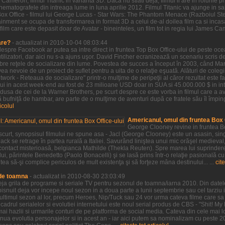
Cameron, filmul Titanic in varianta 3D. Daca nu stiati deja, filmul ii are in rolurile
 cinematografele din intreaga lume in luna aprilie 2012. Filmul Titanic va ajunge in
Box Office - filmul lui George Lucas - Star Wars: The Phantom Menace (Razboiul S
inment se ocupa de transformarea in format 3D a celui de-al doilea film ca si incasa
film care este depasit doar de Avatar - bineinteles, un film tot in regia lui James Ca
are?
- actualizat in 2010-10-04 08:03:44
 despre Facebook ar putea sa intre direct in fruntea Top Box Office-ului de peste oc
ilizatori, dar aici nu s-a ajuns uşor. David Fincher ecranizează un scenariu scris 
ebre reţele de socializare din lume. Povestea de succes a început în 2003, când M
a nevoie de un proiect de suflet pentru a uita de o relaţie eşuată. Alături de colegii
twork - Reteaua de socializare" printr-o mulţime de peripeţii al căror rezultat este 
lui in acest week-end au fost de 23 milioane USD doar in SUA si 45.000.000 $ in in
dusa de cei de la Warner Brothers, pe scurt despre ce este vorba in filmul care a av
bufniţă de hambar, are parte de o mulţime de aventuri după ce fratele său îl împin
ticolul
Americanul, omul din fruntea Box O
George Clooney revine in fruntea Bo
 scurt, synopsisul filmului ne spune asa - Jacl (George Clooney) este un asasin, sin
ack se retrage în partea rurală a Italiei. Savurând liniştea unui mic orăşel medieval
ontact misterioasă, belgianca Mathilde (Thekla Reuten). Spre marea lui suprindere,
ui, părintele Benedetto (Paolo Bonacelli) şi se lasă prins într-o relaţie pasională cu
tea să-şi complice periculos de mult existenţa şi să forţeze mâna destinului... ...
cite
 de toamna
- actualizat in 2010-08-30 23:03:49
 deja grila de programe si seriale TV pentru sezonul de toamna/iarna 2010. Din datel
snuit deja vor incepe noul sezon in a doua parte a lunii septembrie sau cel tarziu i
t ultimul sezon al lor, precum Heroes, Nip/Tuck sau 24 vor urma cateva filme care s
cadrul serialelor si evolutiei internetului este noul serial produs de CBS - "Shit! My
mai hazlii si urmarile conturi de pe platforma de social media. Cateva din cele mai l
tinua evolutia personajelor si in acest an - iar aici putem sa nominalizam cu peste 2