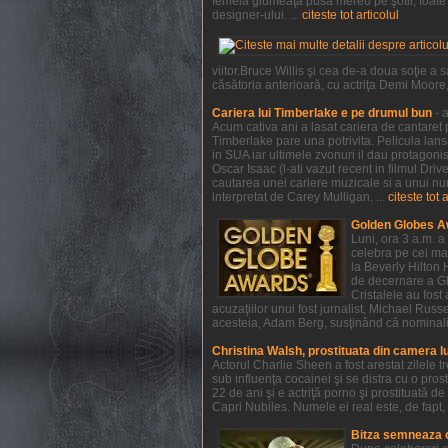
femeia glumeaţă pusă mereu pe şotii, toate a
designer-ului. ...
citeste tot articolul
viitor.Bruce Willis şi cea de-a doua soţie 
căsătoria anterioară, cu actriţa Demi Moore, e
Cariera lui Timberlake e pe drumul bun
- 
Acum cativa ani a lasat cariera de cantaret p
Timberlake pare una potrivita. Pelicula lan
in SUA iar ultimele zvonuri il dau protagonist
Oscar Isaac (l-ati vazut recent in filmul Dri
cautarea unei cariere muzicale si a unui num
interpretat de Carey Mulligan. ...
citeste tot 
Golden Globes A
Luni, ora 3 a.m. a
celebra pe cei mai
la Beverly Hilton 
de decernare a Glo
Cristalele au fost
acuzaţiilor unui fost jurnalist, Michael Rus
acesteia, Adam Berg, susţinând că nominaliză
Christina Walsh, prostituata din camera l
Actorul Charlie Sheen a fost arestat zilele 
sub influenţa cocainei şi se distra cu o pros
22 de ani şi e actriţă porno şi prostituată 
Capri Nubiles. Numele ei real este, de fapt, 
Bitza semneaza 