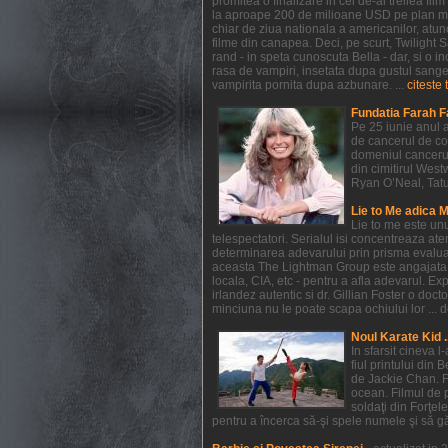
promitea o finalizare in cel de-al treilea f
la aproape 200 de milioane USD pe plan mondi
chiar de ziua nationala a americanilor, atunc
filme din canapea. Deci, pe scurt, Twilight
rand - in speta cunoscuta Bella - dar, si o in
rasa de vampiri, insetata dupa gustul sangelui
vampirita pornita dupa azbunare. ...
citeste 
Fundatia Farah F
Pe 25 iunie anul a
de cancerul de co
domeniul cancerul
din cimitirul West
Ryan O’Neal, Tatum 
Lie to Me adica 
Lie to me este un
telespectatori. Serialul isi concentreaza at
determinarea adevarului prin prisma evaluarii
aceasta The Lightman Group este angajata pe 
locala, CIA, etc - pentru a afla adevarul. Exp
irlandez autentic si dr. Gillian Foster o do
minciuna nu le poate scapa ochiului lor ... de
Noul Karate Kid .
In sfarsit cineva 
fiul printului din 
de Jackie Chan. F
ocean. Filmul de 
soldaţi din Forţel
pentru a încerca să-şi spele numele şi să găs