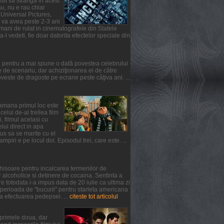
usit sa stranga in acest
u, nu e rau chiar
 Universal Pictures,
l va avea peste 2-3 ani
mani de rulat in cinematografele din Statele
-l vedeti, fie doar datorita efectelor speciale din
l pentru a mai spune o dată povestea celebrului
de scenariu, dar achiziţionarea ei de către
ste de dragoste pe ecrane peste câţiva ani. ...
ptamana primul loc este
lui de-al treilea film
, filmul acelasi cu
elui direct in apa
us sa se marite cu el
iri e pe locul doi. Episodul trei, care este. ...
chisoare pentru incalcarea termenilor de
 alcoholice si detinere de cocaina. Sentinta a
 totodata i-a impus data de 20 iulie ca ultima zi
 perioada de "bucurii" pentru starleta americana
a efectuarea pedepsei. ...
citeste tot articolul
n primele doua, dar