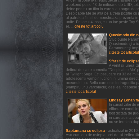
Angelina Jolie n-a reusit decat clasarea pe a
weekend peste 43 de milioane de USD, totali
deloc pentru un film in care s-au bagat doar
Despicable Me se afla pe a treia pozitie cu 
al patrulea film il demonstreaza prezenta i
unite. Pe locul 4 insa, cu un loc peste Toy St
el. ...
citeste tot articolul
Quasimodo din n
Studiourile Param
Quasimodo şi a iu
Paramount şi impl
citeste tot articolul
Sfarsit de eclips
A venit si lunea, 
detinut de catre comedia "Despicable Me" pr
al Twilight Saga: Eclipse, care cu 33 de mil
adolescentii vampiri lucitori in lumina direct
oceanului, cu Bella care este indragostita p
(vampirul, nu varcolacul) desi ea incepuse s
citeste tot articolul
Lindsay Lohan fa
In cursul zilei de
eliberare conditio
fost dictata de ju
in care actrita po
nu se termina dup
Saptamana cu eclipsa
- actualizat in 201
Asa cum era de asteptat, cel de-al treilea fi