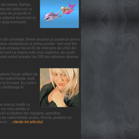
din istorie: Barbie,
oasa din adancuri cu
iza de proportii in
te patania bunicului ei.
n grija bunicului
ilm din animatia Shrek reusind sa pastreze prima
epus candidatura la prima pozitie: Sex and the
 week-endului trecut 43 de milioane de USD din
 cont ca maine este ziua copilului, iar pustii
 week-endul urmator de 200 de milioane stranse.
irabela Dauer alături de
m suferit foarte mult.
s la început. Eu sunt o
a cântăreaţa în
a miezul noptii cu
vor intra pentru o
ii si bijuterii din margele, specifice
u de nationalitate araba, Nicola, purtand un
nce. ...
citeste tot articolul