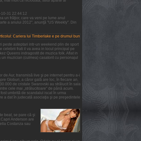
 mai mult ca niciodată, stilul aparte al
1-10-31 22:44:12
a un frăţior, care va veni pe lume anul
parte a anului 2012", anunţă "US Weekly". Din
i peste asteptari intr-un weekend plin de sport
 celebrii frati il va avea in locul principal pe
rkez Queens indragostit de muzica folk. Aflat in
ta un muzician (culmea) casatorit cu personajul
 de Aur, transmisă live şi pe internet pentru a-i
re Globuri, a căror gală are loc, în fiecare an,
 30.000 de cristale Swarovski au strălucit în sala
intre cele mai „strălucitoare” de până acum.
a fost umbrită de scandalul iscat în urma
e a dat în judecată asociaţia şi pe preşedintele
de beat, se pare că şi
ie.Capri Anderson are
Stella Costanza sau