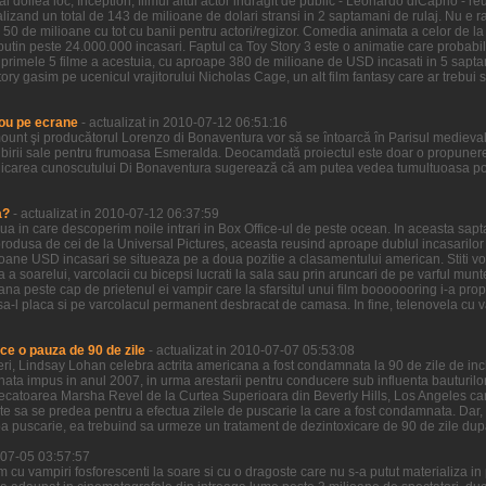
l doilea loc, Inception, filmul altui actor indragit de public - Leonardo diCaprio - re
zand un total de 143 de milioane de dolari stransi in 2 saptamani de rulaj. Nu e ra
 50 de milioane cu tot cu banii pentru actori/regizor. Comedia animata a celor de la
putin peste 24.000.000 incasari. Faptul ca Toy Story 3 este o animatie care probabi
n primele 5 filme a acestuia, cu aproape 380 de milioane de USD incasati in 5 sapta
ory gasim pe ucenicul vrajitorului Nicholas Cage, un alt film fantasy care ar trebui sa
ou pe ecrane
- actualizat in 2010-07-12 06:51:16
ount şi producătorul Lorenzo di Bonaventura vor să se întoarcă în Parisul medieva
birii sale pentru frumoasa Esmeralda. Deocamdată proiectul este doar o propunere 
icarea cunoscutului Di Bonaventura sugerează că am putea vedea tumultuoasa pove
a?
- actualizat in 2010-07-12 06:37:59
ziua in care descoperim noile intrari in Box Office-ul de peste ocean. In aceasta sa
odusa de cei de la Universal Pictures, aceasta reusind aproape dublul incasarilor ce
ioane USD incasari se situeaza pe a doua pozitie a clasamentului american. Stiti voi
a a soarelui, varcolacii cu bicepsi lucrati la sala sau prin aruncari de pe varful munt
ana peste cap de prietenul ei vampir care la sfarsitul unui film booooooring i-a prop
a-l placa si pe varcolacul permanent desbracat de camasa. In fine, telenovela cu vamp
ce o pauza de 90 de zile
- actualizat in 2010-07-07 05:53:08
 ieri, Lindsay Lohan celebra actrita americana a fost condamnata la 90 de zile de in
nata impus in anul 2007, in urma arestarii pentru conducere sub influenta bauturilor
decatoarea Marsha Revel de la Curtea Superioara din Beverly Hills, Los Angeles care
ate sa se predea pentru a efectua zilele de puscarie la care a fost condamnata. Dar,
a puscarie, ea trebuind sa urmeze un tratament de dezintoxicare de 90 de zile dup
0-07-05 03:57:57
lm cu vampiri fosforescenti la soare si cu o dragoste care nu s-a putut materializa i