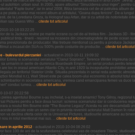
u nume de marca ale hip-hop-ului romanesc, Bitza lanseaza in anul 2004 “Sevraj”, 
p-ul autohton: urban soul. In 2005, apare albumul “Sinuciderea unui inger”, pentru ca
erialul “Fapte bune”, iar in anul 2008, Bitza lanseaza cel de-al patrulea album de 
 pe piata a celui mai recent album al artistului, “Goana dupa fericire”. De-a lungu
sti, de la Loredana Groza, la Holograf sau Artan, dar si cu artisti de notorietate int
ilian sau Guess Who ...
citeste tot articolul
n 2010-10-18 03:22:25
r de la Jackass revine pe marile ecrane cu cel de-al treilea film - Jackass 3D - fil
 publicul tinta - tinerii - reusind sa incaseze din cinematografele de peste ocean 
uma previzionata de producator. Mai trebuie mentionat ca pentru a produce Jackass 
 filmul a incasat din SUA cu 500% peste costurile de productie. ...
citeste tot articolul
 - bulevardul pierzaniei
- actualizat in 2010-10-11 19:09:32
iilor Emmy si scenaristul serialului "Clanul Soprano", Terence Winter impreuna cu re
sa urmarim in serile de duminica Boardwalk Empire, un serial produs pentru televi
re loc in orasul american Atlantic City, in anii 1920 la inceputurile prohibitiei ame
ilegala pe teritoriul Statelor Unite. Situatia prezentata in serial reda autentic atmos
boi Mondial n.r.), Wall Street este pe calea boom-ului economis si absolut totul est
schimbarilor in societatea americana, vremea cand emanciparea femeii va duce la d
ineri" conduc lumea. ...
citeste tot articolul
010-10-07 20:22:58
 pielea agentului Bourne s-au incheiat, s-a inselat amarnic! Tony Gilroy, regizorul 
rsal Pictures pentru a face doua lucruri: scrierea scenariului dar si conducerea regie
orara a noului film Bourne este "The Bourne Legacy".Acesta nu are deocamdată un 
al acestei pelicule este un semn clar in privinta revenirii actorului Matt Damon în rol
on va declina oferta celor de la Universal Pictures, studiourile americane au binei
nou in rolul mentionat mai sus. ...
citeste tot articolul
sare in aprilie 2012
- actualizat in 2010-10-04 08:26:02
vor face 100 de ani de la scufundarea celebrului vas de croaziere Titanic, studiou