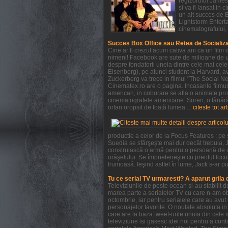
regizorului James 
si va fi lansat in
un alt succes de 
Lightstorm Enterta
cinematografului, 
Succes Box Office sau Retea de Socializ
Cine ar fi crezut acum cativa ani ca un film
nimeni! Facebook are sute de milioane de ut
despre fondatorii uneia dintre cele mai cel
Eisenberg), pe atunci student la Harvard, ave
Zuckerberg va trece in filmul "The Social Ne
Cinematex.ro are o pagina. Incasarile filmu
american, in coborare se afla o animate pro
cinematografele americane: Soren, o tânără 
orfan oropsit de toată lumea ...
citeste tot ar
productie a celor de la Focus Features ; pe
Suedia se sfârşeşte mai dur decât trebuia, J
construiască o armă pentru o persoană de c
orăşelului. Se împrieteneşte cu preotul locul
frumoasă. Ieşind astfel în lume, Jack s-ar pu
Tu ce serial TV urmaresti? A aparut grila
Televiziunile de peste ocean si-au stabilit
marea parte a serialelor TV cu care n-am obi
octombrie, iar pentru serialele care au avu
personajelor favorite. O noutate absoluta in 
care are la baza tweet-urile unuia din cele 
televiziune isi gasesc idei noi pentru a con