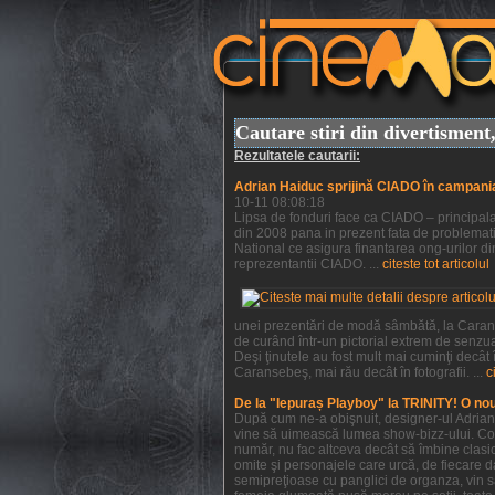
Cautare stiri din divertismen
Rezultatele cautarii:
Adrian Haiduc sprijină CIADO în campani
10-11 08:08:18
Lipsa de fonduri face ca CIADO – principala 
din 2008 pana in prezent fata de problemati
National ce asigura finantarea ong-urilor din
reprezentantii CIADO. ...
citeste tot articolul
unei prezentări de modă sâmbătă, la Caranse
de curând într-un pictorial extrem de senzu
Deşi ţinutele au fost mult mai cuminţi decât
Caransebeş, mai rău decât în fotografii. ...
c
De la "Iepuraș Playboy" la TRINITY! O no
După cum ne-a obişnuit, designer-ul Adrian H
vine să uimească lumea show-bizz-ului. Colec
număr, nu fac altceva decât să îmbine clasic
omite şi personajele care urcă, de fiecare da
semipreţioase cu panglici de organza, vin s