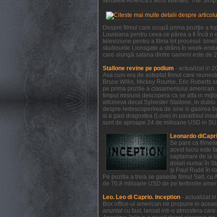
serialele America's Most Wanted, The Simpso
Despre filmul care ocupă prima poziţie a to
Louisiana pentru ceea ce părea a fi încă o e
televiziune pentru a filma tot procesul: bi
studiourile Lionsgate a strâns în week-endul
care alungă satana dintre oameni este de 21
Stallone revine pe podium
- actualizat in 
Asa cum era de asteptat filmul care reunest
Bruce Willis, Mickey Rourke, Eric Roberts s
pe prima pozitie a clasamentului american. 
timpul misiunii descopera ca se alfa in mijl
altcineva decat Sylvester Stallone, in dublu 
despre redescoperirea de sine si gasirea bucu
si a gasi dragostea (Love) in paradisul insule
sunt de aproape 24 de milioane USD in SUA 
Leonardo diCapri
Se pare ca filmel
acest lucru este f
saptamani de la la
dolari numai în S
şi Paul Rudd în ro
Pe pozitia a treia se gaseste filmul Salt, c
de 70,8 milioane USD de pe teritoriile ameri
Leo. Leo di Caprio. Inception
- actualizat 
Box office-ul american ne propune in aceas
anuntat cu fast, lansat intr-o atmosfera car