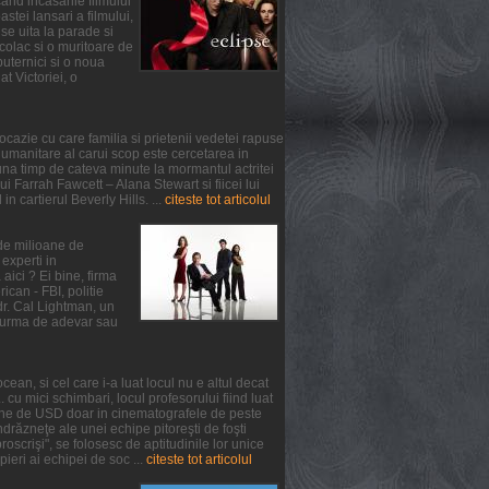
and incasarile filmului
tei lansari a filmului,
se uita la parade si
colac si o muritoare de
puternici si o noua
at Victoriei, o
ocazie cu care familia si prietenii vedetei rapuse
umanitare al carui scop este cercetarea in
na timp de cateva minute la mormantul actritei
 Farrah Fawcett – Alana Stewart si fiicei lui
n cartierul Beverly Hills. ...
citeste tot articolul
 de milioane de
experti in
aici ? Ei bine, firma
can - FBI, politie
 dr. Cal Lightman, un
 o urma de adevar sau
ean, si cel care i-a luat locul nu e altul decat
. cu mici schimbari, locul profesorului fiind luat
oane de USD doar in cinematografele de peste
răzneţe ale unei echipe pitoreşti de foşti
oscrişi", se folosesc de aptitudinile lor unice
pieri ai echipei de soc ...
citeste tot articolul