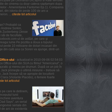
 principale pe Leonardo DiCaprio si Kate Winslet
 salile de cinema cu doar cateva saptamani dupa
telelor - Amenintarea Fantomei Ep.1). Compania
ri, din istoria de peste 100 de ani a
meron. ...
citeste tot articolul
ean? Probabil ca
de Andrew Sorkin,
ark Zuckerberg (Jesse
 săi de facultate,
facebook.com-ul de astăzi, pe care şi
treaga lume Pe pozitia a doua a topului
ut peste 10 milioane de dolari incasari din
ge din cuib asa ca Soren va ajunge, dintr-un
ffice-ului
- actualizat in 2010-09-06 02:54:03
x Office-ului din SUA cu filmul "Americanul", o
guratic şi mereu pe drumuri. După ce un job în
, Jack primeşte o ultimă misiune – trebuie să
 Jack începe să se apropie de locuitorii
 Clara (Violante Placido), o femeie foarte
ste tot articolul
e pe care le detinem,
nceputul lunii
a incheie aventura
 Dad Says", un serial
ongevive seriale din
0 de ani de existenta