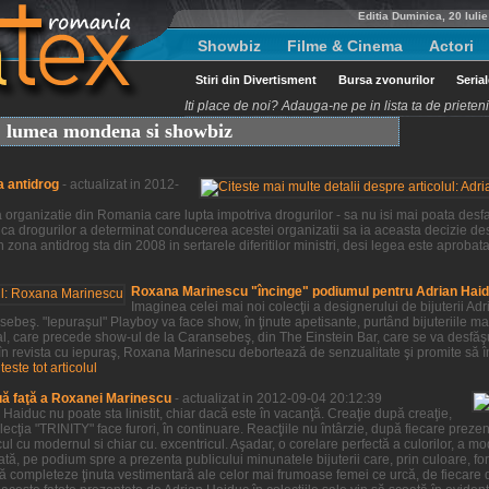
Editia Duminica, 20 Iuli
Showbiz
Filme & Cinema
Actori
Stiri din Divertisment
Bursa zvonurilor
Seria
Iti place de noi? Adauga-ne pe in lista ta de priete
t, lumea mondena si showbiz
a antidrog
- actualizat in 2012-
organizatie din Romania care lupta impotriva drogurilor - sa nu isi mai poata desfas
ca drogurilor a determinat conducerea acestei organizatii sa ia aceasta decizie des
 zona antidrog sta din 2008 in sertarele diferitilor ministri, desi legea este aprobat
Roxana Marinescu "încinge" podiumul pentru Adrian Hai
Imaginea celei mai noi colecţii a designerului de bijuterii 
beş. "Iepuraşul" Playboy va face show, în ţinute apetisante, purtând bijuteriile ma
al, care precede show-ul de la Caransebeş, din The Einstein Bar, care se va desfă
 în revista cu iepuraş, Roxana Marinescu debortează de senzualitate şi promite să î
iteste tot articolul
uă faţă a Roxanei Marinescu
- actualizat in 2012-09-04 20:12:39
aiduc nu poate sta linistit, chiar dacă este în vacanţă. Creaţie după creaţie,
ţia "TRINITY" face furori, în continuare. Reacţiile nu întârzie, după fiecare prezenta
ul cu modernul si chiar cu. excentricul. Aşadar, o corelare perfectă a culorilor, a m
tă, pe podium spre a prezenta publicului minunatele bijuterii care, prin culoare, for
ă completeze ţinuta vestimentară ale celor mai frumoase femei ce urcă, de fiecare