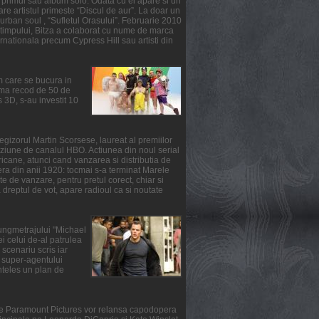
primul sau album solo. Odata cu el apare si un
re artistul primeste “Discul de aur”. La doar un
urban soul , “Sufletul Orasului”. Februarie 2010
l timpului, Bitza a colaborat cu nume de marca
ernationala precum Cypress Hill sau artisti din
m care se bucura in
suma recod de 50 de
3D, s-au investit 10
gizorul Martin Scorsese, laureat al premiilor
ziune de canalul HBO. Actiunea din noul serial
ricane, atunci cand vanzarea si distributia de
fera din anii 1920: tocmai s-a terminat Marele
e de vanzare, pentru pretul corect, chiar si
reptul de vot, apare radioul ca si noutate
lungmetrajului "Michael
i celui de-al patrulea
scenariu scris iar
ul super-agentului
nteles un plan de
rile Paramount Pictures vor relansa capodopera