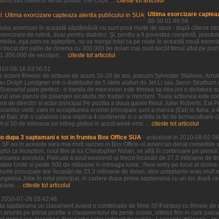
ns sau celebrul serial politist The Cops. ...
citeste tot articolul
Ultima exorcizare capteaz
08-30 01:46:58
pului american în această săptămână nu sunt prea multe de spus - după câteva zeci 
xorcizare de rutină, doar pentru statistici. Şi, pentru a fi povestea completă, preotu
neînteles, aşa cum ne aşteptăm, nu va merge totul ca pe roate în această nouă exorci
 trecut din salile de cinema cu 300.000 de dolari mai mult decât filmul aflat pe po
.300.000 de verzişori. ...
citeste tot articolul
2010-08-16 03:50:51
e actorii filmelor de actiune de acum 10-20 de ani, precum Sylvester Stallone, Ar
au Dolph Lundgren intr-o distributie de 5 stele alaturi de Jet Li sau Jason Stratha
Scenariul pare perfect - o banda de mercenari este trimisa sa dea jos o dictatura s
ocul unei panze de paianjen alcatuita din tradari si minciuni. Toata actiunea este c
rol de director si actor principal.Pe pozitia a doua gasim filmul Juliei Roberts, Eat P
riilor vietii, care in acceptiunea eroinei principale sunt a manca (Eat) in Italia, a t
i Bali, intr-o calatorie care implica 4 continente si o actrita la fel de fermecatoare ca
si 50 de milioane pe intreg globul in acest week-end. ...
citeste tot articolul
o dupa 3 saptamani e tot in fruntea Box Office SUA
- actualizat in 2010-08-02 0
e SF au in aceasta vara mai mult succes in Box Office-ul american decat comediile s
aptul ca Inception, noul film al lui Christopher Nolan, se află în continuare pe primul
nsarea acestuia. Pelicula a avut weekend-ul trecut încasări de 27,5 milioane de dol
tatele Unite si peste 500 de milioane in intreaga lume.. New entry pe locul al doil
lurile principale are încasări de 23,3 milioane de dolari, desi asteptarile erau mul
u Angelina Jolie în rolul principal, in cadere dupa prima saptamana cu un loc după ce 
cane. ...
citeste tot articolul
in 2010-07-26 03:42:46
ta saptamana un clasament avand o combinatie de filme SF/Fantasy cu filmele de 
e-l anunta pe prima pozitie a clasamentului de peste ocean, ultimul film in care joac