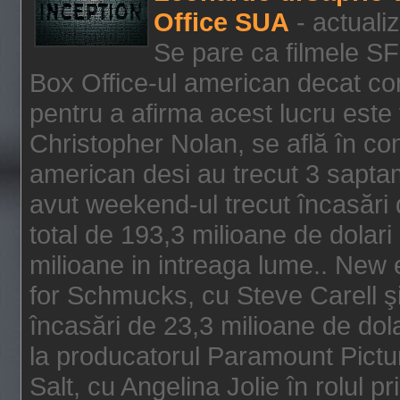
Office SUA
- actuali
Se pare ca filmele SF
Box Office-ul american decat com
pentru a afirma acest lucru este f
Christopher Nolan, se află în con
american desi au trecut 3 saptam
avut weekend-ul trecut încasări d
total de 193,3 milioane de dolari
milioane in intreaga lume.. New 
for Schmucks, cu Steve Carell şi 
încasări de 23,3 milioane de dola
la producatorul Paramount Pictur
Salt, cu Angelina Jolie în rolul 