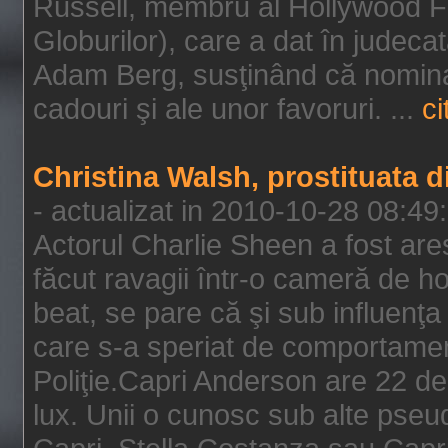
Russell, membru al Hollywood F
Globurilor), care a dat în judeca
Adam Berg, susţinând că nominal
cadouri şi ale unor favoruri. ...
ci
Christina Walsh, prostituata 
- actualizat in 2010-10-28 08:49
Actorul Charlie Sheen a fost ares
făcut ravagii într-o cameră de h
beat, se pare că şi sub influenţa 
care s-a speriat de comportamentu
Poliţie.Capri Anderson are 22 de 
lux. Unii o cunosc sub alte pseu