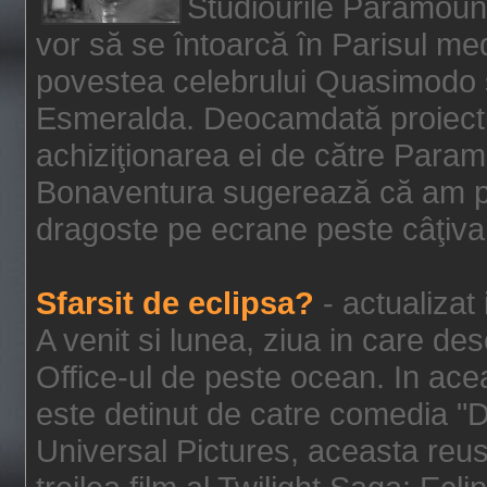
Studiourile Paramoun
vor să se întoarcă în Parisul me
povestea celebrului Quasimodo şi
Esmeralda. Deocamdată proiectu
achiziţionarea ei de către Param
Bonaventura sugerează că am p
dragoste pe ecrane peste câţiva 
Sfarsit de eclipsa?
- actualizat
A venit si lunea, ziua in care des
Office-ul de peste ocean. In ac
este detinut de catre comedia "
Universal Pictures, aceasta reus