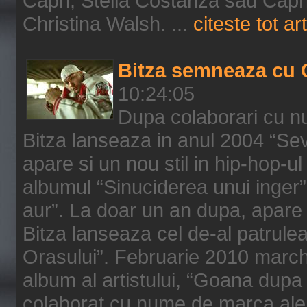
Capri, Stella Costanza sau Capri
Christina Walsh. ...
citeste tot art
Bitza semneaza cu 
10:24:05
Dupa colaborari cu n
Bitza lanseaza in anul 2004 “Sev
apare si un nou stil in hip-hop-u
albumul “Sinuciderea unui inger”,
aur”. La doar un an dupa, apare 
Bitza lanseaza cel de-al patrulea
Orasului”. Februarie 2010 marche
album al artistului, “Goana dupa f
colaborat cu nume de marca ale 