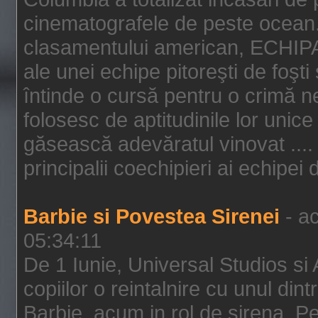
cinematografele de peste ocean.
clasamentului american, ECHIPA
ale unei echipe pitoreşti de foşti
întinde o cursă pentru o crimă n
folosesc de aptitudinile lor unic
găsească adevăratul vinovat .... 
principalii coechipieri ai echipei 
Barbie si Povestea Sirenei
- ac
05:34:11
De 1 Iunie, Universal Studios si
copiilor o reintalnire cu unul din
Barbie, acum in rol de sirena. Pei