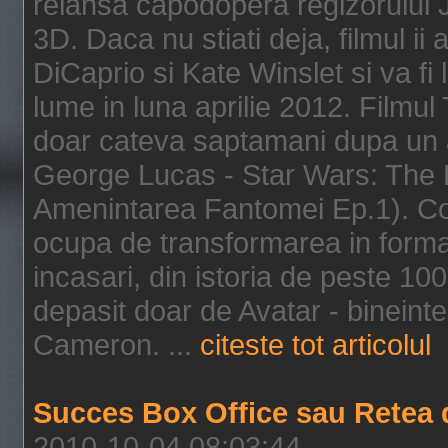
relansa capodopera regizorului J
3D. Daca nu stiati deja, filmul ii
DiCaprio si Kate Winslet si va fi
lume in luna aprilie 2012. Filmul
doar cateva saptamani dupa un al
George Lucas - Star Wars: The 
Amenintarea Fantomei Ep.1). Co
ocupa de transformarea in format 
incasari, din istoria de peste 10
depasit doar de Avatar - bineintel
Cameron. ...
citeste tot articolul
Succes Box Office sau Retea 
2010-10-04 08:03:44