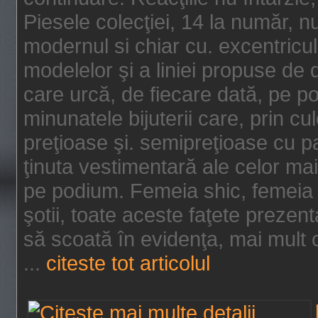
Piesele colecţiei, 14 la număr, n
modernul si chiar cu. excentricul.
modelelor şi a liniei propuse de
care urcă, de fiecare dată, pe p
minunatele bijuterii care, prin cu
preţioase şi. semipreţioase cu p
ţinuta vestimentară ale celor ma
pe podium. Femeia shic, femeia
şotii, toate aceste faţete prezent
să scoată în evidenţa, mai mult ca
...
citeste tot articolul