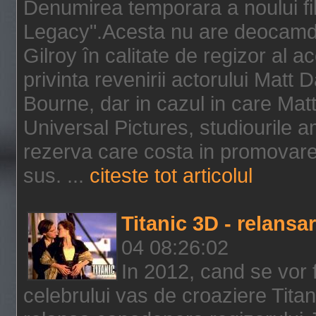
Denumirea temporara a noului f
Legacy".Acesta nu are deocamdat
Gilroy în calitate de regizor al a
privinta revenirii actorului Matt
Bourne, dar in cazul in care Mat
Universal Pictures, studiourile 
rezerva care costa in promovarea
sus. ...
citeste tot articolul
Titanic 3D - relansar
04 08:26:02
In 2012, cand se vor 
celebrului vas de croaziere Tita