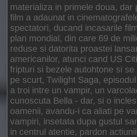
materializa in primele doua, dar p
film a adaunat in cinematografel
spectatori, ducand incasarile fi
plan mondial, din care 69 de mili
reduse si datorita proastei lansar
americanilor, atunci cand US Cit
fripturi si bezele autohtone si se
pe scurt, Twilight Saga, episod
a troi intre un vampir, un varcola
cunoscuta Bella - dar, si o incles
oamenii, avandu-i ca aliati pe va
vampiri, insetata dupa gustul san
in centrul atentie, pardon actiunii,