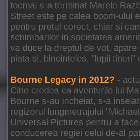
tocmai s-a terminat Marele Razbo
Street este pe calea boom-ului e
pentru pretul corect, chiar si c
schimbarilor in societatea ame
va duce la dreptul de vot, apare
piata si, bineinteles, "lupii tiner
Bourne Legacy in 2012?
- actu
Cine credea ca aventurile lui Ma
Bourne s-au incheiat, s-a inselat
regizorul lungmetrajului "Michael
Universal Pictures pentru a face 
conducerea regiei celui de-al pat