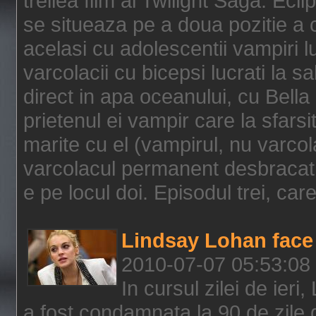
treilea film al Twilight Saga: Ec
se situeaza pe a doua pozitie a c
acelasi cu adolescentii vampiri lu
varcolacii cu bicepsi lucrati la s
direct in apa oceanului, cu Bell
prietenul ei vampir care la sfars
marite cu el (vampirul, nu varcol
varcolacul permanent desbracat 
e pe locul doi. Episodul trei, care
Lindsay Lohan face 
2010-07-07 05:53:08
In cursul zilei de ier
a fost condamnata la 90 de zile 