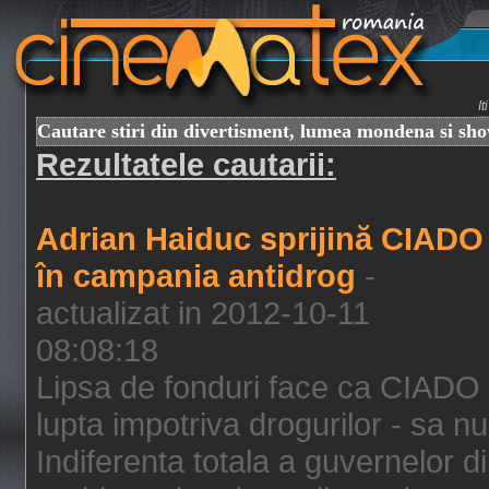
I
Cautare stiri din divertisment, lumea mondena si sh
Rezultatele cautarii:
Adrian Haiduc sprijină CIADO
în campania antidrog
-
actualizat in 2012-10-11
08:08:18
Lipsa de fonduri face ca CIADO 
lupta impotriva drogurilor - sa nu
Indiferenta totala a guvernelor d