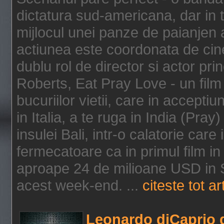
dictatura sud-americana, dar in t
mijlocul unei panze de paianjen a
actiunea este coordonata de cine
dublu rol de director si actor pri
Roberts, Eat Pray Love - un film
bucuriilor vietii, care in accepti
in Italia, a te ruga in India (Pra
insulei Bali, intr-o calatorie care 
fermecatoare ca in primul film in 
aproape 24 de milioane USD in S
acest week-end. ...
citeste tot ar
Leonardo diCaprio d