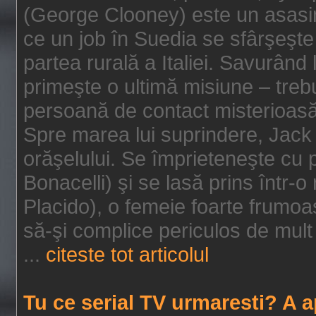
(George Clooney) este un asasin
ce un job în Suedia se sfârşeşte
partea rurală a Italiei. Savurând
primeşte o ultimă misiune – tre
persoană de contact misterioasă
Spre marea lui suprindere, Jack 
orăşelului. Se împrieteneşte cu p
Bonacelli) şi se lasă prins într-o
Placido), o femeie foarte frumoas
să-şi complice periculos de mult 
...
citeste tot articolul
Tu ce serial TV urmaresti? A 