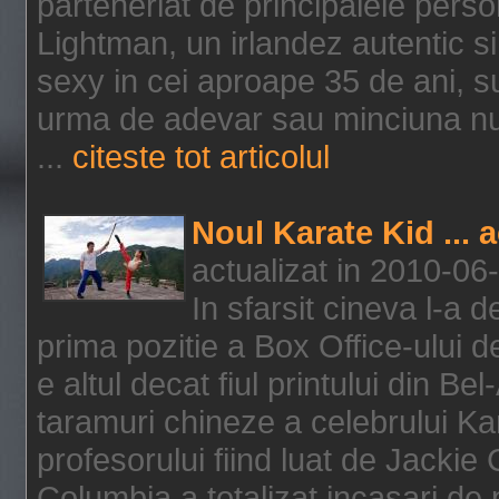
parteneriat de principalele person
Lightman, un irlandez autentic si 
sexy in cei aproape 35 de ani, s
urma de adevar sau minciuna nu l
...
citeste tot articolul
Noul Karate Kid ... 
actualizat in 2010-06
In sfarsit cineva l-a
prima pozitie a Box Office-ului de
e altul decat fiul printului din Be
taramuri chineze a celebrului Kar
profesorului fiind luat de Jackie
Columbia a totalizat incasari de