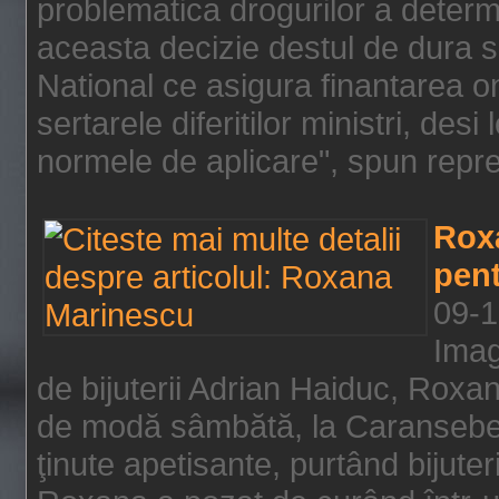
problematica drogurilor a determ
aceasta decizie destul de dura s
National ce asigura finantarea on
sertarele diferitilor ministri, des
normele de aplicare", spun repre
Rox
pent
09-1
Imag
de bijuterii Adrian Haiduc, Roxa
de modă sâmbătă, la Caransebeş
ţinute apetisante, purtând bijuter