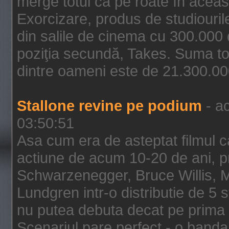
merge totul ca pe roate în aceas
Exorcizare, produs de studiouril
din salile de cinema cu 300.000 d
poziţia secundă, Takes. Suma to
dintre oameni este de 21.300.000
Stallone revine pe podium
- ac
03:50:51
Asa cum era de asteptat filmul ca
actiune de acum 10-20 de ani, p
Schwarzenegger, Bruce Willis, 
Lundgren intr-o distributie de 5 
nu putea debuta decat pe prima 
Scenariul pare perfect - o banda