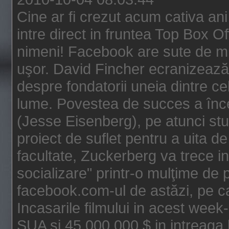
Cine ar fi crezut acum cativa an
intre direct in fruntea Top Box O
nimeni! Facebook are sute de mili
uşor. David Fincher ecranizează
despre fondatorii uneia dintre ce
lume. Povestea de succes a înc
(Jesse Eisenberg), pe atunci st
proiect de suflet pentru a uita de
facultate, Zuckerberg va trece i
socializare" printr-o mulţime de p
facebook.com-ul de astăzi, pe c
Incasarile filmului in acest wee
SUA si 45.000.000 $ in intreaga 