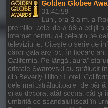
Golden Globes Awa
01:41:59
Luni, ora 3 a.m. a Ro
premiilor celei de-a 68-a ediţii a
internet pentru a-i celebra pe ce
televiziune. Citeşte o serie de i
căror gală are loc, în fiecare an,
California. Pe lângă „aura” star
cristale Swarovski au strălucit î
din Beverly Hilton Hotel, Califor
cele mai „strălucitoare” de până
şi au decorat atât scena, cât şi î
umbrită de scandalul iscat în urm