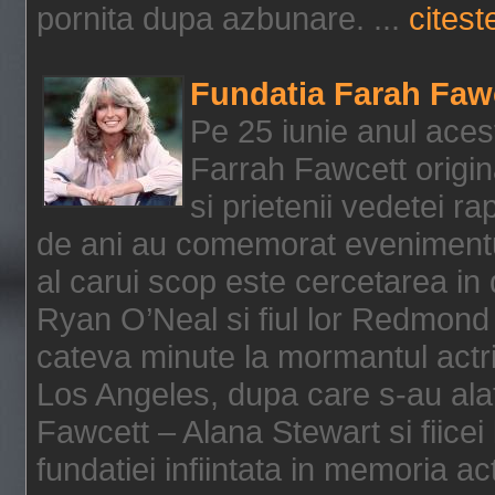
pornita dupa azbunare. ...
citeste
Fundatia Farah Faw
Pe 25 iunie anul acest
Farrah Fawcett origin
si prietenii vedetei r
de ani au comemorat evenimentul
al carui scop este cercetarea in
Ryan O’Neal si fiul lor Redmond
cateva minute la mormantul actri
Los Angeles, dupa care s-au alat
Fawcett – Alana Stewart si fiicei
fundatiei infiintata in memoria act