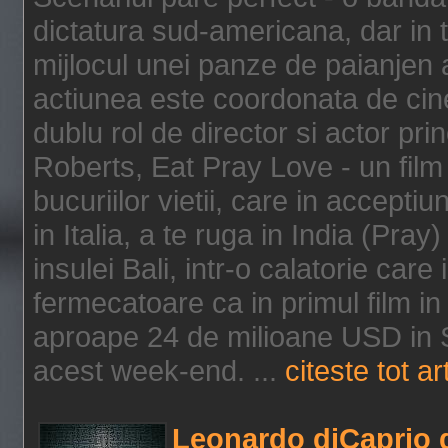
dictatura sud-americana, dar in t
mijlocul unei panze de paianjen a
actiunea este coordonata de cine
dublu rol de director si actor pri
Roberts, Eat Pray Love - un film
bucuriilor vietii, care in accepti
in Italia, a te ruga in India (Pra
insulei Bali, intr-o calatorie care 
fermecatoare ca in primul film in 
aproape 24 de milioane USD in S
acest week-end. ...
citeste tot ar
Leonardo diCaprio d