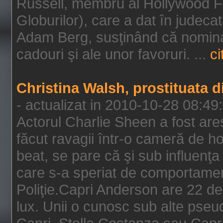
Russell, membru al Hollywood F
Globurilor), care a dat în judeca
Adam Berg, susţinând că nominal
cadouri şi ale unor favoruri. ...
ci
Christina Walsh, prostituata 
- actualizat in 2010-10-28 08:49
Actorul Charlie Sheen a fost ares
făcut ravagii într-o cameră de h
beat, se pare că şi sub influenţa 
care s-a speriat de comportamentu
Poliţie.Capri Anderson are 22 de 
lux. Unii o cunosc sub alte pseu