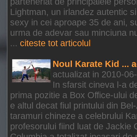
parteneriat de principalele person
Lightman, un irlandez autentic si 
sexy in cei aproape 35 de ani, s
urma de adevar sau minciuna nu l
...
citeste tot articolul
Noul Karate Kid ... 
actualizat in 2010-06
In sfarsit cineva l-a
prima pozitie a Box Office-ului de
e altul decat fiul printului din Be
taramuri chineze a celebrului Kar
profesorului fiind luat de Jackie
Columbia a totalizat incasari de