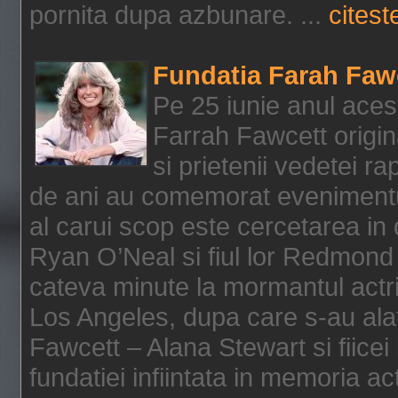
pornita dupa azbunare. ...
citeste
Fundatia Farah Faw
Pe 25 iunie anul acest
Farrah Fawcett origin
si prietenii vedetei r
de ani au comemorat evenimentul
al carui scop este cercetarea in
Ryan O’Neal si fiul lor Redmond
cateva minute la mormantul actri
Los Angeles, dupa care s-au alat
Fawcett – Alana Stewart si fiicei
fundatiei infiintata in memoria act