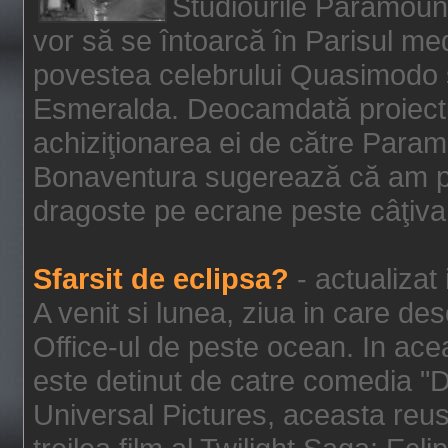
Studiourile Paramoun
vor să se întoarcă în Parisul me
povestea celebrului Quasimodo şi
Esmeralda. Deocamdată proiectu
achiziţionarea ei de către Param
Bonaventura sugerează că am p
dragoste pe ecrane peste câţiva 
Sfarsit de eclipsa?
- actualizat
A venit si lunea, ziua in care des
Office-ul de peste ocean. In ac
este detinut de catre comedia "
Universal Pictures, aceasta reus