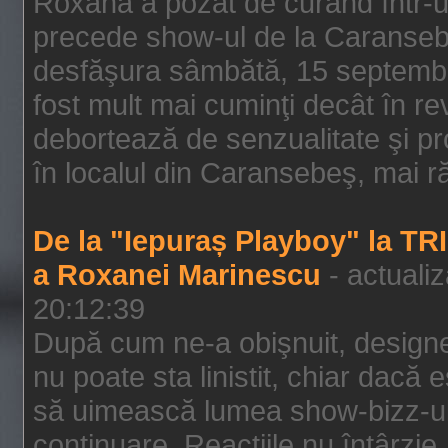
Roxana a pozat de curând într-u
precede show-ul de la Caransebe
desfăşura sâmbătă, 15 septembrie
fost mult mai cuminţi decât în r
debortează de senzualitate şi pr
în localul din Caransebeş, mai rău
De la "Iepuraș Playboy" la TR
a Roxanei Marinescu
- actuali
20:12:39
După cum ne-a obişnuit, designe
nu poate sta linistit, chiar dacă 
să uimească lumea show-bizz-ului
continuare. Reacţiile nu întârzie