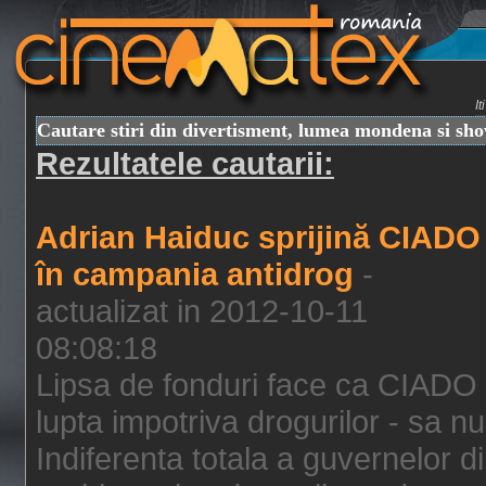
I
Cautare stiri din divertisment, lumea mondena si sh
Rezultatele cautarii:
Adrian Haiduc sprijină CIADO
în campania antidrog
-
actualizat in 2012-10-11
08:08:18
Lipsa de fonduri face ca CIADO 
lupta impotriva drogurilor - sa nu
Indiferenta totala a guvernelor d