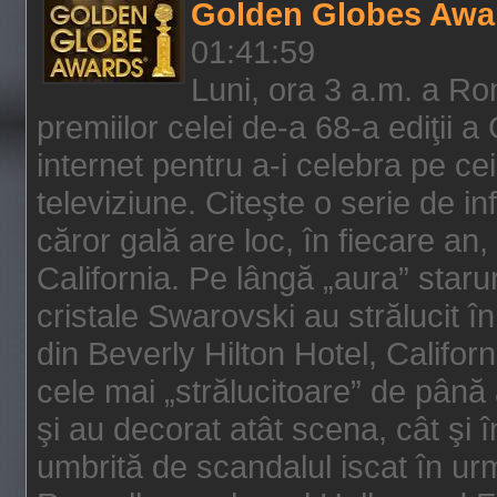
Golden Globes Awa
01:41:59
Luni, ora 3 a.m. a Ro
premiilor celei de-a 68-a ediţii a
internet pentru a-i celebra pe ce
televiziune. Citeşte o serie de i
căror gală are loc, în fiecare an,
California. Pe lângă „aura” star
cristale Swarovski au strălucit î
din Beverly Hilton Hotel, Califor
cele mai „strălucitoare” de până
şi au decorat atât scena, cât şi î
umbrită de scandalul iscat în urm