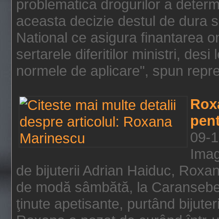
problematica drogurilor a determ
aceasta decizie destul de dura s
National ce asigura finantarea on
sertarele diferitilor ministri, des
normele de aplicare", spun repre
Rox
pent
09-1
Imag
de bijuterii Adrian Haiduc, Roxa
de modă sâmbătă, la Caransebeş
ţinute apetisante, purtând bijuter