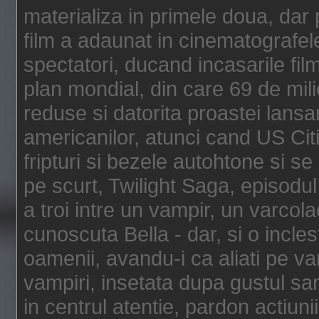
materializa in primele doua, dar p
film a adaunat in cinematografel
spectatori, ducand incasarile fi
plan mondial, din care 69 de mili
reduse si datorita proastei lansar
americanilor, atunci cand US Cit
fripturi si bezele autohtone si se
pe scurt, Twilight Saga, episod
a troi intre un vampir, un varcola
cunoscuta Bella - dar, si o incles
oamenii, avandu-i ca aliati pe va
vampiri, insetata dupa gustul san
in centrul atentie, pardon actiunii,