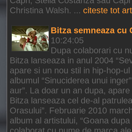
Capri, Stella Costanza sau Capri
Christina Walsh. ...
citeste tot art
Bitza semneaza cu 
10:24:05
Dupa colaborari cu n
Bitza lanseaza in anul 2004 “Sev
apare si un nou stil in hip-hop-u
albumul “Sinuciderea unui inger”,
aur”. La doar un an dupa, apare 
Bitza lanseaza cel de-al patrulea
Orasului”. Februarie 2010 marche
album al artistului, “Goana dupa f
colaborat cu nume de marca ale 