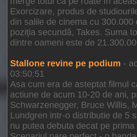
merge totul ca pe roate în aceas
Exorcizare, produs de studiouril
din salile de cinema cu 300.000 d
poziţia secundă, Takes. Suma to
dintre oameni este de 21.300.000
Stallone revine pe podium
- ac
03:50:51
Asa cum era de asteptat filmul ca
actiune de acum 10-20 de ani, p
Schwarzenegger, Bruce Willis, 
Lundgren intr-o distributie de 5 
nu putea debuta decat pe prima 
Scenariul pare perfect - o banda