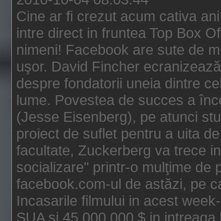
Cine ar fi crezut acum cativa an
intre direct in fruntea Top Box O
nimeni! Facebook are sute de mili
uşor. David Fincher ecranizează
despre fondatorii uneia dintre ce
lume. Povestea de succes a înc
(Jesse Eisenberg), pe atunci st
proiect de suflet pentru a uita de
facultate, Zuckerberg va trece i
socializare" printr-o mulţime de p
facebook.com-ul de astăzi, pe c
Incasarile filmului in acest wee
SUA si 45.000.000 $ in intreaga 