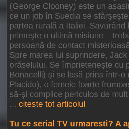
(George Clooney) este un asasin
ce un job în Suedia se sfârşeşte
partea rurală a Italiei. Savurând
primeşte o ultimă misiune – tre
persoană de contact misterioasă
Spre marea lui suprindere, Jack 
orăşelului. Se împrieteneşte cu p
Bonacelli) şi se lasă prins într-o
Placido), o femeie foarte frumoas
să-şi complice periculos de mult 
...
citeste tot articolul
Tu ce serial TV urmaresti? A 