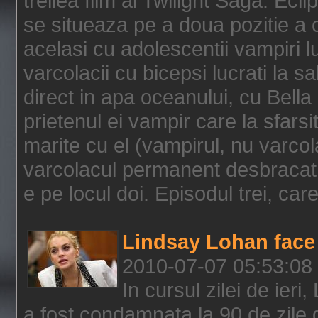
treilea film al Twilight Saga: Ec
se situeaza pe a doua pozitie a c
acelasi cu adolescentii vampiri lu
varcolacii cu bicepsi lucrati la s
direct in apa oceanului, cu Bell
prietenul ei vampir care la sfars
marite cu el (vampirul, nu varcol
varcolacul permanent desbracat 
e pe locul doi. Episodul trei, care
Lindsay Lohan face 
2010-07-07 05:53:08
In cursul zilei de ier
a fost condamnata la 90 de zile 