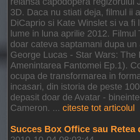
relansa capodopera regizorului J
3D. Daca nu stiati deja, filmul ii
DiCaprio si Kate Winslet si va fi
lume in luna aprilie 2012. Filmul
doar cateva saptamani dupa un al
George Lucas - Star Wars: The 
Amenintarea Fantomei Ep.1). Co
ocupa de transformarea in format 
incasari, din istoria de peste 10
depasit doar de Avatar - bineintel
Cameron. ...
citeste tot articolul
Succes Box Office sau Retea 
2010-10-04 08:03:44