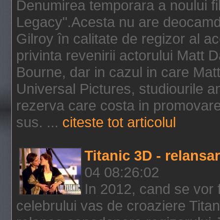
Denumirea temporara a noului f
Legacy".Acesta nu are deocamdat
Gilroy în calitate de regizor al a
privinta revenirii actorului Matt
Bourne, dar in cazul in care Mat
Universal Pictures, studiourile 
rezerva care costa in promovarea
sus. ...
citeste tot articolul
Titanic 3D - relansar
04 08:26:02
In 2012, cand se vor 
celebrului vas de croaziere Tita