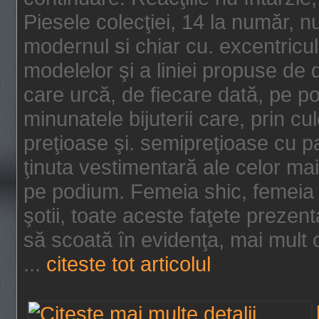
Piesele colecţiei, 14 la număr, n
modernul si chiar cu. excentricul.
modelelor şi a liniei propuse de
care urcă, de fiecare dată, pe p
minunatele bijuterii care, prin cu
preţioase şi. semipreţioase cu p
ţinuta vestimentară ale celor ma
pe podium. Femeia shic, femeia
şotii, toate aceste faţete prezent
să scoată în evidenţa, mai mult ca
...
citeste tot articolul