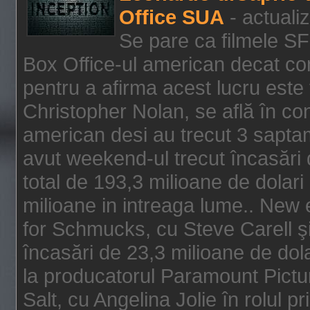
Office SUA
- actuali
Se pare ca filmele SF
Box Office-ul american decat com
pentru a afirma acest lucru este f
Christopher Nolan, se află în con
american desi au trecut 3 saptam
avut weekend-ul trecut încasări d
total de 193,3 milioane de dolari
milioane in intreaga lume.. New 
for Schmucks, cu Steve Carell şi 
încasări de 23,3 milioane de dola
la producatorul Paramount Pictur
Salt, cu Angelina Jolie în rolul 