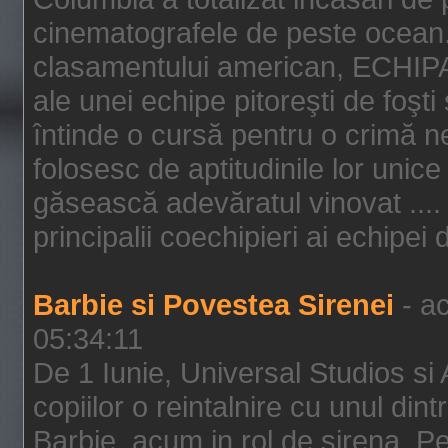
cinematografele de peste ocean.
clasamentului american, ECHIPA
ale unei echipe pitoreşti de foşti
întinde o cursă pentru o crimă n
folosesc de aptitudinile lor unic
găsească adevăratul vinovat .... 
principalii coechipieri ai echipei 
Barbie si Povestea Sirenei
- ac
05:34:11
De 1 Iunie, Universal Studios si
copiilor o reintalnire cu unul din
Barbie, acum in rol de sirena. Pei