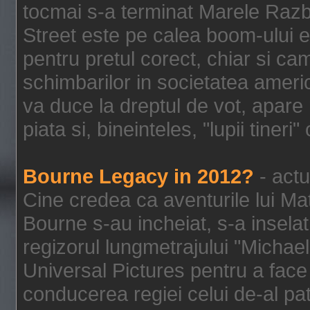
tocmai s-a terminat Marele Razbo
Street este pe calea boom-ului e
pentru pretul corect, chiar si c
schimbarilor in societatea ame
va duce la dreptul de vot, apare
piata si, bineinteles, "lupii tiner
Bourne Legacy in 2012?
- actu
Cine credea ca aventurile lui Ma
Bourne s-au incheiat, s-a inselat
regizorul lungmetrajului "Michael
Universal Pictures pentru a face 
conducerea regiei celui de-al pat