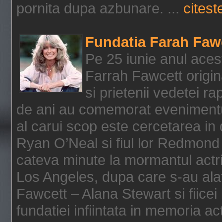
pornita dupa azbunare. ...
citeste
Fundatia Farah Faw
Pe 25 iunie anul acest
Farrah Fawcett origin
si prietenii vedetei r
de ani au comemorat evenimentul
al carui scop este cercetarea in
Ryan O’Neal si fiul lor Redmond
cateva minute la mormantul actri
Los Angeles, dupa care s-au alat
Fawcett – Alana Stewart si fiicei
fundatiei infiintata in memoria act