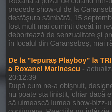
Roxana a pozat de curând într-u
precede show-ul de la Caransebe
desfăşura sâmbătă, 15 septembrie
fost mult mai cuminţi decât în r
debortează de senzualitate şi pr
în localul din Caransebeş, mai rău
De la "Iepuraș Playboy" la TR
a Roxanei Marinescu
- actuali
20:12:39
După cum ne-a obişnuit, designe
nu poate sta linistit, chiar dacă 
să uimească lumea show-bizz-ului
continuare. Reacţiile nu întârzie