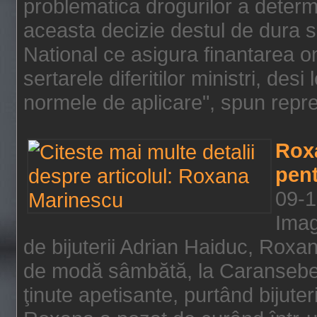
problematica drogurilor a determ
aceasta decizie destul de dura s
National ce asigura finantarea on
sertarele diferitilor ministri, des
normele de aplicare", spun repre
Rox
pent
09-1
Imag
de bijuterii Adrian Haiduc, Roxa
de modă sâmbătă, la Caransebeş
ţinute apetisante, purtând bijuter