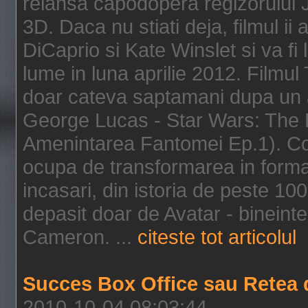
relansa capodopera regizorului J
3D. Daca nu stiati deja, filmul ii
DiCaprio si Kate Winslet si va fi
lume in luna aprilie 2012. Filmul
doar cateva saptamani dupa un al
George Lucas - Star Wars: The 
Amenintarea Fantomei Ep.1). Co
ocupa de transformarea in format 
incasari, din istoria de peste 10
depasit doar de Avatar - bineintel
Cameron. ...
citeste tot articolul
Succes Box Office sau Retea 
2010-10-04 08:03:44