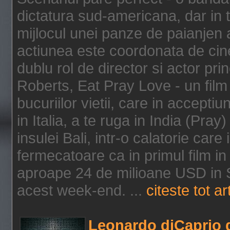
dictatura sud-americana, dar in t
mijlocul unei panze de paianjen a
actiunea este coordonata de cine
dublu rol de director si actor pri
Roberts, Eat Pray Love - un film
bucuriilor vietii, care in accepti
in Italia, a te ruga in India (Pra
insulei Bali, intr-o calatorie care 
fermecatoare ca in primul film in 
aproape 24 de milioane USD in S
acest week-end. ...
citeste tot ar
Leonardo diCaprio d