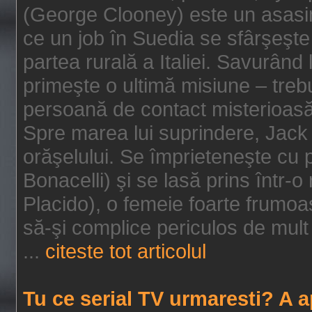
(George Clooney) este un asasin
ce un job în Suedia se sfârşeşte
partea rurală a Italiei. Savurând
primeşte o ultimă misiune – tre
persoană de contact misterioasă
Spre marea lui suprindere, Jack 
orăşelului. Se împrieteneşte cu p
Bonacelli) şi se lasă prins într-o
Placido), o femeie foarte frumoas
să-şi complice periculos de mult 
...
citeste tot articolul
Tu ce serial TV urmaresti? A 