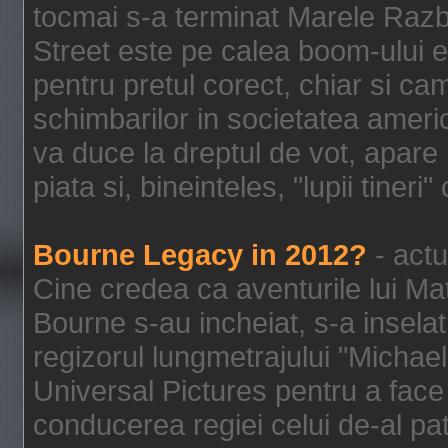
tocmai s-a terminat Marele Razbo
Street este pe calea boom-ului e
pentru pretul corect, chiar si c
schimbarilor in societatea ame
va duce la dreptul de vot, apare
piata si, bineinteles, "lupii tiner
Bourne Legacy in 2012?
- actu
Cine credea ca aventurile lui Ma
Bourne s-au incheiat, s-a inselat
regizorul lungmetrajului "Michael
Universal Pictures pentru a face 
conducerea regiei celui de-al pat