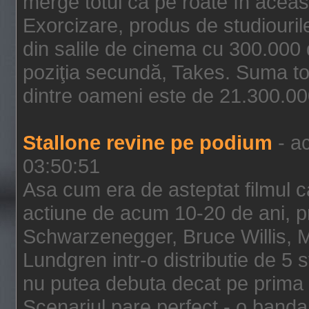
merge totul ca pe roate în aceas
Exorcizare, produs de studiouril
din salile de cinema cu 300.000 d
poziţia secundă, Takes. Suma to
dintre oameni este de 21.300.000
Stallone revine pe podium
- ac
03:50:51
Asa cum era de asteptat filmul ca
actiune de acum 10-20 de ani, p
Schwarzenegger, Bruce Willis, 
Lundgren intr-o distributie de 5 
nu putea debuta decat pe prima 
Scenariul pare perfect - o banda