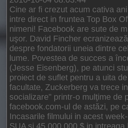
Cine ar fi crezut acum cativa an
intre direct in fruntea Top Box O
nimeni! Facebook are sute de mili
uşor. David Fincher ecranizează
despre fondatorii uneia dintre ce
lume. Povestea de succes a înc
(Jesse Eisenberg), pe atunci st
proiect de suflet pentru a uita de
facultate, Zuckerberg va trece i
socializare" printr-o mulţime de p
facebook.com-ul de astăzi, pe c
Incasarile filmului in acest wee
SUA si 45.000.000 $ in intreaga 