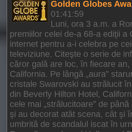
Golden Globes Awa
01:41:59
Luni, ora 3 a.m. a Ro
premiilor celei de-a 68-a ediţii a
internet pentru a-i celebra pe ce
televiziune. Citeşte o serie de i
căror gală are loc, în fiecare an,
California. Pe lângă „aura” star
cristale Swarovski au strălucit î
din Beverly Hilton Hotel, Califor
cele mai „strălucitoare” de până
şi au decorat atât scena, cât şi î
umbrită de scandalul iscat în urm