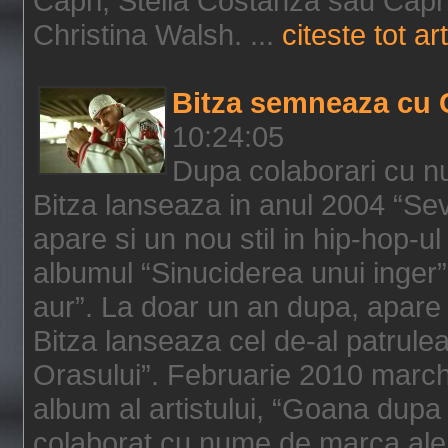
Capri, Stella Costanza sau Capri
Christina Walsh. ...
citeste tot art
Bitza semneaza cu 
10:24:05
Dupa colaborari cu n
Bitza lanseaza in anul 2004 “Sev
apare si un nou stil in hip-hop-u
albumul “Sinuciderea unui inger”,
aur”. La doar un an dupa, apare 
Bitza lanseaza cel de-al patrulea
Orasului”. Februarie 2010 marche
album al artistului, “Goana dupa f
colaborat cu nume de marca ale 