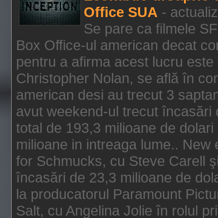
Office SUA
- actuali
Se pare ca filmele SF
Box Office-ul american decat com
pentru a afirma acest lucru este f
Christopher Nolan, se află în con
american desi au trecut 3 saptam
avut weekend-ul trecut încasări d
total de 193,3 milioane de dolari
milioane in intreaga lume.. New 
for Schmucks, cu Steve Carell şi 
încasări de 23,3 milioane de dola
la producatorul Paramount Pictur
Salt, cu Angelina Jolie în rolul 