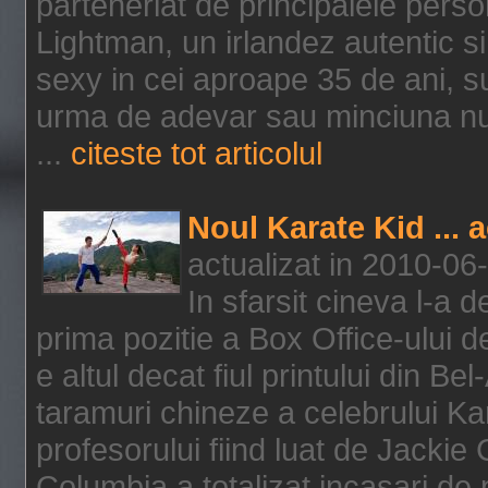
parteneriat de principalele person
Lightman, un irlandez autentic si 
sexy in cei aproape 35 de ani, s
urma de adevar sau minciuna nu l
...
citeste tot articolul
Noul Karate Kid ... 
actualizat in 2010-06
In sfarsit cineva l-a
prima pozitie a Box Office-ului de
e altul decat fiul printului din Be
taramuri chineze a celebrului Kar
profesorului fiind luat de Jackie
Columbia a totalizat incasari de