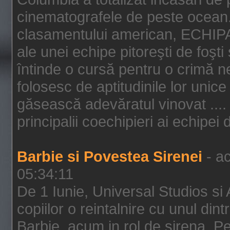
cinematografele de peste ocean.
clasamentului american, ECHIPA
ale unei echipe pitoreşti de foşti
întinde o cursă pentru o crimă n
folosesc de aptitudinile lor unic
găsească adevăratul vinovat .... 
principalii coechipieri ai echipei 
Barbie si Povestea Sirenei
- ac
05:34:11
De 1 Iunie, Universal Studios si
copiilor o reintalnire cu unul din
Barbie, acum in rol de sirena. Pei