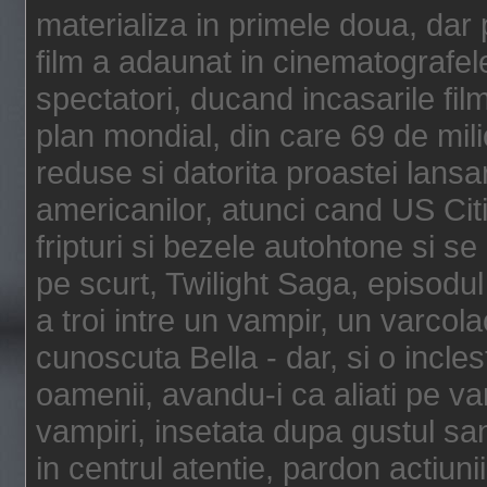
materializa in primele doua, dar p
film a adaunat in cinematografel
spectatori, ducand incasarile fi
plan mondial, din care 69 de mili
reduse si datorita proastei lansar
americanilor, atunci cand US Cit
fripturi si bezele autohtone si se
pe scurt, Twilight Saga, episod
a troi intre un vampir, un varcola
cunoscuta Bella - dar, si o incles
oamenii, avandu-i ca aliati pe va
vampiri, insetata dupa gustul san
in centrul atentie, pardon actiunii,