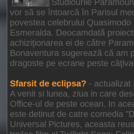
Studiourile Paramoun
vor să se întoarcă în Parisul me
povestea celebrului Quasimodo şi
Esmeralda. Deocamdată proiectu
achiziţionarea ei de către Param
Bonaventura sugerează că am p
dragoste pe ecrane peste câţiva 
Sfarsit de eclipsa?
- actualizat
A venit si lunea, ziua in care des
Office-ul de peste ocean. In ac
este detinut de catre comedia "
Universal Pictures, aceasta reus