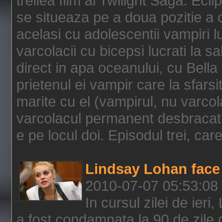
treilea film al Twilight Saga: Ec
se situeaza pe a doua pozitie a c
acelasi cu adolescentii vampiri lu
varcolacii cu bicepsi lucrati la s
direct in apa oceanului, cu Bell
prietenul ei vampir care la sfars
marite cu el (vampirul, nu varcol
varcolacul permanent desbracat 
e pe locul doi. Episodul trei, care
Lindsay Lohan face 
2010-07-07 05:53:08
In cursul zilei de ier
a fost condamnata la 90 de zile 