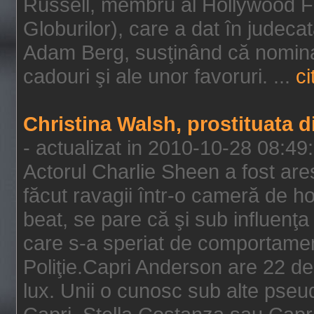
Russell, membru al Hollywood F
Globurilor), care a dat în judeca
Adam Berg, susţinând că nominal
cadouri şi ale unor favoruri. ...
ci
Christina Walsh, prostituata 
- actualizat in 2010-10-28 08:49
Actorul Charlie Sheen a fost ares
făcut ravagii într-o cameră de h
beat, se pare că şi sub influenţa 
care s-a speriat de comportamentu
Poliţie.Capri Anderson are 22 de 
lux. Unii o cunosc sub alte pseu