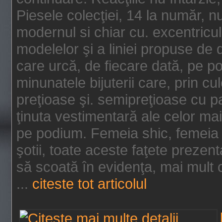
Piesele colecţiei, 14 la număr, n
modernul si chiar cu. excentricul.
modelelor şi a liniei propuse de
care urcă, de fiecare dată, pe p
minunatele bijuterii care, prin cu
preţioase şi. semipreţioase cu p
ţinuta vestimentară ale celor ma
pe podium. Femeia shic, femeia
şotii, toate aceste faţete prezent
să scoată în evidenţa, mai mult ca
...
citeste tot articolul