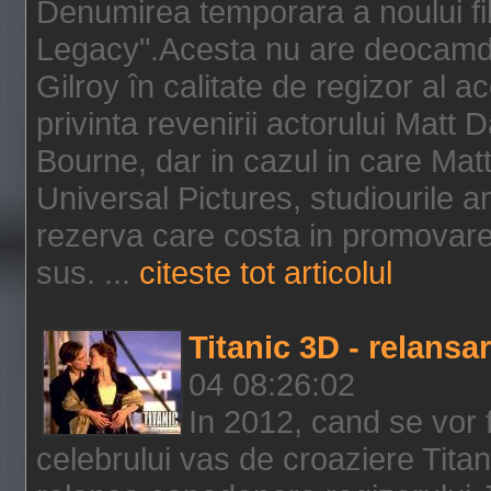
Denumirea temporara a noului f
Legacy".Acesta nu are deocamdat
Gilroy în calitate de regizor al a
privinta revenirii actorului Matt
Bourne, dar in cazul in care Mat
Universal Pictures, studiourile 
rezerva care costa in promovarea
sus. ...
citeste tot articolul
Titanic 3D - relansar
04 08:26:02
In 2012, cand se vor 
celebrului vas de croaziere Tita