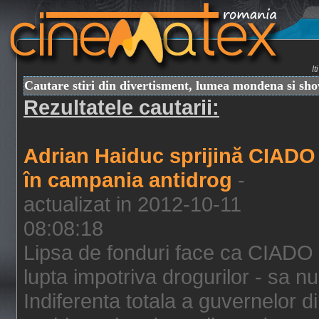
I
Cautare stiri din divertisment, lumea mondena si sh
Rezultatele cautarii:
Adrian Haiduc sprijină CIADO
în campania antidrog
-
actualizat in 2012-10-11
08:08:18
Lipsa de fonduri face ca CIADO 
lupta impotriva drogurilor - sa nu
Indiferenta totala a guvernelor d